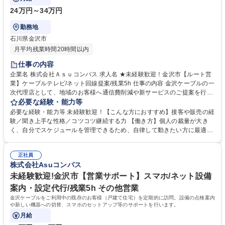
24万円～34万円
勤務地
石川県金沢市
月平均残業時間20時間以内
仕事の内容
企業名 株式会社Ａｓｕコンパス 求人名 ★未経験歓迎！金沢市【ルート営
業】ケーブルテレビ/ネット回線提案/残業5h 仕事の内容 金沢ケーブルの一
次代理店として、地域のお客様へ通信費削減や新サービスのご提案を行い
ます。扱うのは、インターネット、スマホ、電気、さらには動画サブスク
必要な経験・能力等
まで、今の生活に欠かせないものばかりです。 【具体的には】ご契約中の
必要な経験・能力等 未経験歓迎！【こんな方におすすめ】接客や販売の経
お客様リストに基づいた定期訪問／「スマホとセットで安くなる」等のシ
験／聞き上手な性格／コツコツ継続する力 【働き方】個人の裁量が大き
ミュレーション／動画サブスクや電気プランの追加提案／各種契約変更の
く、自分でスケジュールを管理できるため、自律して動きたい方に最適
手続き／アフターフォロー 【やりがい】「いつも丁寧にしてくれてありが
【研修】入社後2週間は座学研修を実施。ケーブルテレビの基礎知識、ネ
とう」と、リピートのお客様から指名をいただくことも。関係性を築くほ
ット・スマホの仕組み、他社比較、訪問営業のノウハウを網羅的に学びま
ど提案が通りやすくなる、ルート営業ならではの面白さ。 募集職種 ★未
正社員
す。その後、先輩とのOJT同行を経て2ヶ月目から独り立ちを目指しま
株式会社Asuコンパス
経験歓迎！金沢市【ルート営業】ケーブルテレビ/ネット回線提案/残業5h
す。 ※まずは「工事の案内」などの簡単な業務からスタートし、徐々に提
案の幅を広げていけるので、自分のペースで成長できます。 学歴・資格
未経験歓迎!金沢市【営業サポート】スマホ/ネット設備
学歴：大学院 大学 高専 短大 専修学校 高校 語学力： 資格：
案内・設定代行/残業5h その他営業
金沢ケーブルをご利用中の既存のお客様（戸建て住宅）を定期的に訪問。設備の点検案内
や新しい機器への切替、スマホのセットアップ等のサポートを行います。
月給