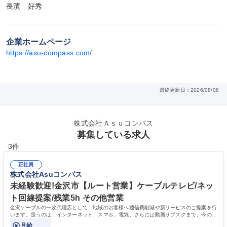
長濱　好秀
企業ホームページ
https://asu-compass.com/
最終更新日：2026/08/08
株式会社Ａｓｕコンパス
募集している求人
3件
正社員
株式会社Asuコンパス
未経験歓迎!金沢市【ルート営業】ケーブルテレビ/ネッ
ト回線提案/残業5h その他営業
金沢ケーブルの一次代理店として、地域のお客様へ通信費削減や新サービスのご提案を行
います。扱うのは、インターネット、スマホ、電気、さらには動画サブスクまで、今の生
活に欠かせないものばかりです。
月給