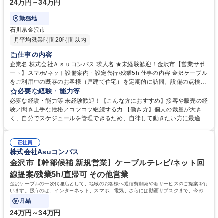
24万円～34万円
勤務地
石川県金沢市
月平均残業時間20時間以内
仕事の内容
企業名 株式会社Ａｓｕコンパス 求人名 ★未経験歓迎！金沢市【営業サポ
ート】スマホ/ネット設備案内・設定代行/残業5h 仕事の内容 金沢ケーブル
をご利用中の既存のお客様（戸建て住宅）を定期的に訪問。設備の点検案
内や新しい機器への切替、スマホのセットアップ等のサポートを行いま
必要な経験・能力等
す。 【具体的には】担当エリアの戸建て訪問／古い設備から新しい設備へ
必要な経験・能力等 未経験歓迎！【こんな方におすすめ】接客や販売の経
の切替工事日の調整・ご案内／スマホの初期設定サポートなど 【やりが
験／聞き上手な性格／コツコツ継続する力 【働き方】個人の裁量が大き
い】インフラの切替は「お客様にとって得になる話」のため、訪問先で
く、自分でスケジュールを管理できるため、自律して動きたい方に最適
「来てくれてありがとう」と歓迎されることが多いのが特徴。外の空気を
【研修】入社後2週間は座学研修を実施。ケーブルテレビの基礎知識、ネ
吸い、街を歩きながら、地域の方々の役に立っている実感を味わえます。
ット・スマホの仕組み、他社比較、訪問営業のノウハウを網羅的に学びま
募集職種 ★未経験歓迎！金沢市【営業サポート】スマホ/ネット設備案
正社員
す。その後、先輩とのOJT同行を経て2ヶ月目から独り立ちを目指しま
株式会社Asuコンパス
内・設定代行/残業5h
す。 ※まずは「工事の案内」などの簡単な業務からスタートし、徐々に提
案の幅を広げていけるので、自分のペースで成長できます。 学歴・資格
金沢市【幹部候補 新規営業】ケーブルテレビ/ネット回
学歴：大学院 大学 高専 短大 専修学校 高校 語学力： 資格：
線提案/残業5h/直帰可 その他営業
金沢ケーブルの一次代理店として、地域のお客様へ通信費削減や新サービスのご提案を行
います。扱うのは、インターネット、スマホ、電気、さらには動画サブスクまで、今の生
活に欠かせないものばかりです。
月給
24万円～34万円