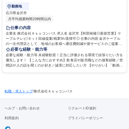
勤務地
石川県金沢市
月平均残業時間20時間以内
仕事の内容
企業名 株式会社Ａｓｕコンパス 求人名 金沢市【幹部候補◎新規営業】ケ
ーブルテレビ/ネット回線提案/残業5h/直帰可◎ 仕事の内容 金沢ケーブル
の一次代理店として、地域のお客様へ通信費削減や新サービスのご提案を
行います。扱うのは、インターネット、スマホ、電気、さらには動画サブ
必要な経験・能力等
スクまで、今の生活に欠かせないものばかりです。 【具体的には】担当エ
必要な経験・能力等 未経験歓迎！正当に評価される環境で頑張りたい方を
リアの戸建て訪問／通信費の診断・削減シミュレーション／最新スマホプ
優先します！ 【こんな方におすすめ】飲食店や販売職などの接客経験／世
ランや動画サブスクのご案内／「電気＋ネット」のセット割提案など 【採
間話や人の話を聞くのが好き／誠実に対応したい方 【やりがい】「動画が
用背景】北陸拠点（福井・富山）の拡大を見据えた、次世代リーダーの増
サクサク見れるようになった」「月々の支払いが安くなった」と喜ばれる
員募集。 募集職種 金沢市【幹部候補◎新規営業】ケーブルテレビ/ネット
機会が多いのが特徴。身近な商材だからこそ、未経験からでも自信を持っ
回線提案/残業5h/直帰可◎
て提案できます。 【研修】入社後2週間は座学研修を実施。ケーブルテレ
ビの基礎知識、ネット・スマホの仕組み、他社比較、訪問営業のノウハウ
/
転職・求人トップ
を網羅的に学びます。その後、先輩とのOJT同行を経て2ヶ月目から独り
株式会社Ａｓｕコンパス
立ちを目指します。 学歴・資格 学歴：大学院 大学 高専 短大 専修学校 高
校 語学力： 資格：
ヘルプ・お問い合わせ
リクルートID規約
利用規約
プライバシーポリシー