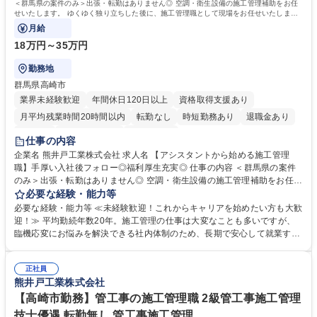
＜群馬県の案件のみ＞出張・転勤はありません◎ 空調・衛生設備の施工管理補助をお任
せいたします。 ゆくゆく独り立ちした後に、施工管理職として現場をお任せいたしま
す。
月給
18万円～35万円
勤務地
群馬県高崎市
業界未経験歓迎
年間休日120日以上
資格取得支援あり
月平均残業時間20時間以内
転勤なし
時短勤務あり
退職金あり
在宅OK
完全週休2日制
土日祝休み
仕事の内容
企業名 熊井戸工業株式会社 求人名 【アシスタントから始める施工管理
職】手厚い入社後フォロー◎福利厚生充実◎ 仕事の内容 ＜群馬県の案件
のみ＞出張・転勤はありません◎ 空調・衛生設備の施工管理補助をお任せ
いたします。 ゆくゆく独り立ちした後に、施工管理職として現場をお任せ
必要な経験・能力等
いたします。 始めは、施工管理職のアシスタントからお任せします。 3年
必要な経験・能力等 ≪未経験歓迎！これからキャリアを始めたい方も大歓
ほどかけて教育する為、未経験からでも安心してスタートできます。入社
迎！≫ 平均勤続年数20年。施工管理の仕事は大変なことも多いですが、
後のキャリアプランや叶えたいライフプランのお悩みも人事との定期的な
臨機応変にお悩みを解決できる社内体制のため、長期で安心して就業する
面談を実施し解決します。柔軟な働き方ができるのが当社の強みです！
ことが可能。 「始めは誰でも不安。入社後に不安をなくす環境を整えた
【具体的には】■材料の発注■職人の確保■現場の進行状況や進捗記録を作
い。」という想いの下、より良い会社の実現を目指しています。 【初任給
成し書類を作成■図面の作成■工程管理など 募集職種 【アシスタントから
正社員
モデル】※ご経験や社会人スキルを考慮し支給しております。 ■高卒新
熊井戸工業株式会社
始める施工管理職】手厚い入社後フォロー◎福利厚生充実◎
卒：月給180,000円スタート ■接客業2年経験：月給200,000円スタート ■
営業職5年経験：月給250,000円スタート 学歴・資格 学歴：大学院 大学
【高崎市勤務】管工事の施工管理職 2級管工事施工管理
高専 短大 専修学校 高校 語学力： 資格：第一種運転免許普通自動車
技士優遇 転勤無し 管工事施工管理