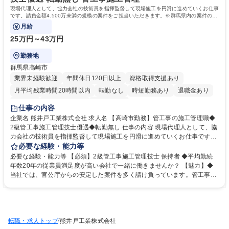
現場代理人として、協力会社の技術員を指揮監督して現場施工を円滑に進めていくお仕事
です。請負金額4,500万未満の規模の案件をご担当いただきます。※群馬県内の案件のみ
のため、出張・転勤はありません。
月給
25万円～43万円
勤務地
群馬県高崎市
業界未経験歓迎
年間休日120日以上
資格取得支援あり
月平均残業時間20時間以内
転勤なし
時短勤務あり
退職金あり
在宅OK
完全週休2日制
土日祝休み
仕事の内容
企業名 熊井戸工業株式会社 求人名 【高崎市勤務】管工事の施工管理職◆
2級管工事施工管理技士優遇◆転勤無し 仕事の内容 現場代理人として、協
力会社の技術員を指揮監督して現場施工を円滑に進めていくお仕事です。
請負金額4,500万未満の規模の案件をご担当いただきます。※群馬県内の
必要な経験・能力等
案件のみのため、出張・転勤はありません。 ■給排水衛生・空調設備工事
必要な経験・能力等 【必須】2級管工事施工管理技士 保持者 ◆平均勤続
の施工管理 品質・安全・予算・工程等の管理全般及び、それに伴う書類・
年数20年の従業員満足度が高い会社で一緒に働きませんか？ 【魅力】◆
図面等の作成を行います。 数千万～数億単位の幅広い規模の案件があり、
当社では、官公庁からの安定した案件を多く請け負っています。管工事と
キャリアアップや将来なりたい姿・スキルをもとにお任せする業務をアサ
いうインフラに携わる仕事のため、地域の皆さんの日常生活に役に立ち、
インいたします。 ■報告書などの事務作業も出社義務はありません（日報
街の中に長く残るやりがいを感じられます。 ◆一つとして同じ現場がない
なし） ■ご自宅からの通勤距離もなるべく考慮します 募集職種 【高崎市
ため、ご自身の新たな学びや楽しさに繋がる点が多いです。 ◆社内外の人
勤務】管工事の施工管理職◆2級管工事施工管理技士優遇◆転勤無し
とコミュニケーションを取りながらの工事進行・現場作業、図面作成な
/
転職・求人トップ
ど、内勤・外勤のバランスが良い仕事です。 学歴・資格 学歴：大学院 大
熊井戸工業株式会社