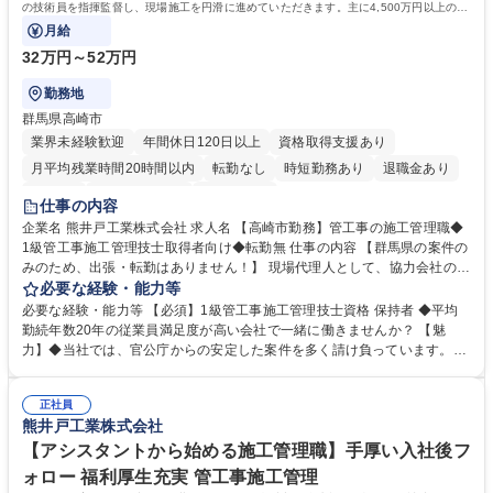
の技術員を指揮監督し、現場施工を円滑に進めていただきます。主に4,500万円以上の現
場をお任せいたします！
月給
32万円～52万円
勤務地
群馬県高崎市
業界未経験歓迎
年間休日120日以上
資格取得支援あり
月平均残業時間20時間以内
転勤なし
時短勤務あり
退職金あり
在宅OK
完全週休2日制
土日祝休み
仕事の内容
企業名 熊井戸工業株式会社 求人名 【高崎市勤務】管工事の施工管理職◆
1級管工事施工管理技士取得者向け◆転勤無 仕事の内容 【群馬県の案件の
みのため、出張・転勤はありません！】 現場代理人として、協力会社の技
術員を指揮監督し、現場施工を円滑に進めていただきます。主に4,500万
必要な経験・能力等
円以上の現場をお任せいたします！ ■給排水衛生・空調設備工事の施工管
必要な経験・能力等 【必須】1級管工事施工管理技士資格 保持者 ◆平均
理■ 当社は、請負金額8億前後の規模の案件を扱っております！ 品質・安
勤続年数20年の従業員満足度が高い会社で一緒に働きませんか？ 【魅
全・予算・工程等の管理全般及び、それに伴う書類・図面等の作成を行い
力】◆当社では、官公庁からの安定した案件を多く請け負っています。管
ます。 数千万～数億単位の幅広い規模の案件があり、キャリアアップや将
工事というインフラに携わる仕事のため、地域の皆さんの日常生活に役に
来なりたい姿・スキルをもとにお任せする業務をアサインいたします。 募
立ち、街の中に長く残るやりがいを感じられます。 ◆一つとして同じ現場
集職種 【高崎市勤務】管工事の施工管理職◆1級管工事施工管理技士取得
正社員
がないため、ご自身の新たな学びや楽しさに繋がる点が多いです。 ◆社内
熊井戸工業株式会社
者向け◆転勤無
外の人とコミュニケーションを取りながらの工事進行・現場作業、図面作
成など、内勤・外勤のバランスが良い仕事です。 学歴・資格 学歴：大学
【アシスタントから始める施工管理職】手厚い入社後フ
院 大学 高専 短大 専修学校 高校 語学力： 資格：第一種運転免許普通自動
ォロー 福利厚生充実 管工事施工管理
車 1級管工事施工管理技士