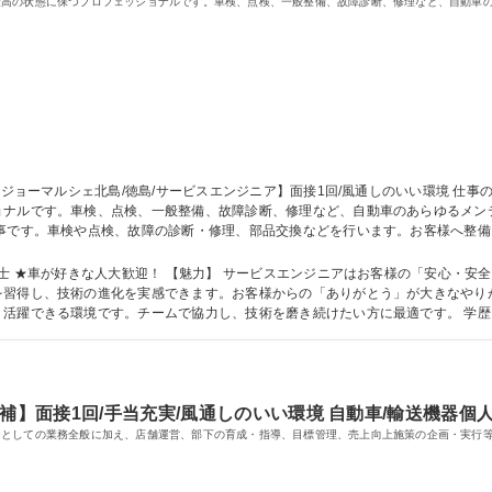
最高の状態に保つプロフェッショナルです。車検、点検、一般整備、故障診断、修理など、自動車
ルです。車検、点検、一般整備、故障診断、修理など、自動車のあらゆるメンテナンス業
仕事です。車検や点検、故障の診断・修理、部品交換などを行います。お客様へ整
管理、最新技術の勉強も大切です。営業スタッフとの連携や、後輩への指導も行い
シェ北島/徳島/サービスエンジニア】面接1回/風通しのいい環境
はお客様の「安心・安全」を守る、社会貢献性の高い仕事です。最新
習得し、技術の進化を実感できます。お客様からの「ありがとう」が大きなやりが
。チームで協力し、技術を磨き続けたい方に最適です。 学歴・資格 学歴：大学院 大学 高専 短大 専修学校
車 自動車整備士
補】面接1回/手当充実/風通しのいい環境 自動車/輸送機器個
ーとしての業務全般に加え、店舗運営、部下の育成・指導、目標管理、売上向上施策の企画・実行