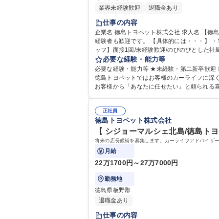
業界未経験歓迎
退職金あり
仕事の内容
企業名 徳島トヨペット株式会社 求人名 【徳島昭和店/事務スタッフ】面接1回/未経験歓迎/のびのびとした社風 仕事の内容 徳島トヨペットの事務スタッフをお願いします！未
経験者も歓迎です。 【具体的には・・・】 ・電話応対、店舗からの問い合わせ対応 ・集計作業 ・伝票入力作業 ・勤怠管理業務 ・発注業務 募集職種 【徳島昭和店/事務スタ
ッフ】面接1回/未経験歓迎/のびのびとした社
必要な経験・能力等
必要な経験・能力等 ★未経験・第二新卒歓迎！★
徳島トヨペットではお客様のカーライフに深
お客様から「あなたに任せたい」と頼られる喜
正社員
徳島トヨペット株式会社
【 シジョーマルシェ北島/徳島トヨ
将来の店長候補を募集します。カーライフアドバイザ
月給
22万1700円～27万7000円
勤務地
徳島県板野郡
退職金あり
仕事の内容