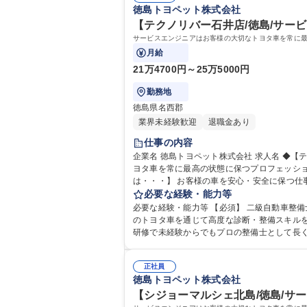
徳島トヨペット株式会社
【テクノリバー石井店/徳島/サービ
サービスエンジニアはお客様の大切なトヨタ車を常に
月給
21万4700円～25万5000円
勤務地
徳島県名西郡
業界未経験歓迎
退職金あり
仕事の内容
企業名 徳島トヨペット株式会社 求人名 ◆【テクノリバー石井店/徳島/サービスエンジニア】面接1回/のびのびとした社風 仕事の内容 サービスエンジニアはお客様の大切なト
ヨタ車を常に最高の状態に保つプロフェッショナ
は・・・】 お客様の車を安心・安全に保つ
スのアドバイスも。工場内の整理整頓や安全
必要な経験・能力等
支えます。 募集職種 ◆【テクノリバー
必要な経験・能力等 【必須】 二級自動車整備士 ★車が好きな人大歓迎！ 【魅力】 サービスエンジニア
のトヨタ車を通じて高度な診断・整備スキルを
研修で未経験からでもプロの整備士として長く活躍できる環境です
高校 語学力： 資格：第一種運転免許普通自動
正社員
徳島トヨペット株式会社
【シジョーマルシェ北島/徳島/サー