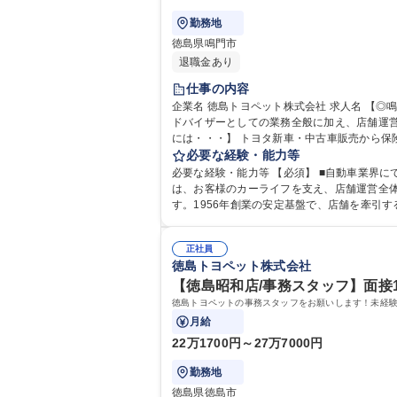
勤務地
徳島県鳴門市
退職金あり
仕事の内容
企業名 徳島トヨペット株式会社 求人名 【◎鳴門店/徳島トヨペットの店長候補】面接1回/手当充実/風通しのいい環境 仕事の内容 将来の店長候補を募集します。カーライフア
ドバイザーとしての業務全般に加え、店舗運営、
には・・・】 トヨタ新車・中古車販売から保
行、部下の育成・評価、売上・コスト管理、
必要な経験・能力等
ジメントの両輪で店
必要な経験・能力等 【必須】 ■自動車業界にて接客/マネ
は、お客様のカーライフを支え、店舗運営全
す。1956年創業の安定基盤で、店舗を牽引する大きなや
専 短大 専修学校 高校 語学力： 資格：第一
正社員
徳島トヨペット株式会社
【徳島昭和店/事務スタッフ】面接1
徳島トヨペットの事務スタッフをお願いします！未経
月給
22万1700円～27万7000円
勤務地
徳島県徳島市