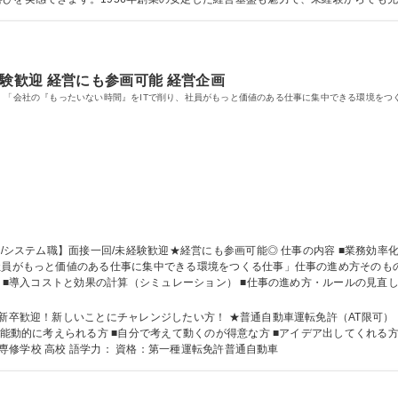
す。人との繋がりを大切にしたい方に最適な職場です。 学歴・資格 学歴：大学院 大学 高専 短大 専修学校 高校
験歓迎 経営にも参画可能 経営企画
。 「会社の『もったいない時間』をITで削り、社員がもっと価値のある仕事に集中できる環境を
もっと価値のある仕事に集中できる環境をつくる仕事」仕事の進め方そのものを新しくデザイン！
定 ■導入コストと効果の計算（シミュレーション） ■仕事の進め方・ルールの見直し
の効果チェックと改善 ※変更の範囲：当社業務全般 募集職種 【徳島/システム職】面接一回/未経験歓迎★経営にも参画可能◎
ことにチャレンジしたい方！ ★普通自動車運転免許（AT限可） 【歓迎】 ■自動車業界でマネジメント経験をお
■能動的に考えられる方 ■自分で考えて動くのが得意な方 ■アイデア出してくれる
短大 専修学校 高校 語学力： 資格：第一種運転免許普通自動車