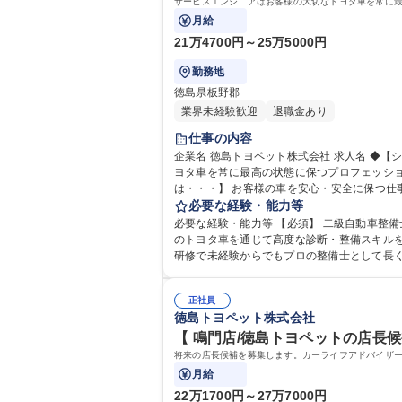
サービスエンジニアはお客様の大切なトヨタ車を常に
月給
21万4700円～25万5000円
勤務地
徳島県板野郡
業界未経験歓迎
退職金あり
仕事の内容
企業名 徳島トヨペット株式会社 求人名 ◆【シジョーマルシェ北島/徳島/サービスエンジニア】面接1回/風通しのいい環境 仕事の内容 サービスエンジニアはお客様の大切なト
ヨタ車を常に最高の状態に保つプロフェッショナ
は・・・】 お客様の車を安心・安全に保つ
スのアドバイスも。工場内の整理整頓や安全
必要な経験・能力等
支えます。 募集職種 ◆【シジョーマル
必要な経験・能力等 【必須】 二級自動車整備士 ★車が好きな人大歓迎！ 【魅力】 サービスエンジニア
のトヨタ車を通じて高度な診断・整備スキルを
研修で未経験からでもプロの整備士として長く活躍できる環境です
高校 語学力： 資格：第一種運転免許普通自動
正社員
徳島トヨペット株式会社
【 鳴門店/徳島トヨペットの店長候
将来の店長候補を募集します。カーライフアドバイザ
月給
22万1700円～27万7000円