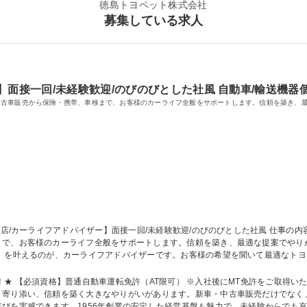
徳島トヨペット株式会社
募集している求人
】面接一回/未経験歓迎/のびのびとした社風 自動車/輸送機器
中古車販売から保険・携帯、車検まで、お客様のカーライフ全般をサポートします。信頼を築き、
まで、お客様のカーライフ全般をサポートします。信頼を築き、最適な提案でやり
い」を叶えるのが、カーライフアドバイザーです。お客様の希望を聞いて最適なト
内、車検・点検の誘致で、お客様の安心なカーライフを支えます。お店での接客、
協力しながらお客様との信頼関係を築く、やりがいのある仕事です。 募集職種 【鴨島店/カーライフアド
 【必須資格】普通自動車運転免許（AT限可） ※入社後にMT免許をご取得いただきま
く寄り添い、信頼を築く大きなやりがいがあります。新車・中古車販売だけでなく
びを実感できます。1956年創業の安定した経営基盤も魅力で、未経験からでも