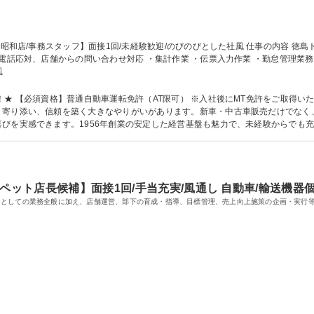
風
 【必須資格】普通自動車運転免許（AT限可） ※入社後にMT免許をご取得いただきま
く寄り添い、信頼を築く大きなやりがいがあります。新車・中古車販売だけでなく
びを実感できます。1956年創業の安定した経営基盤も魅力で、未経験からでも
す。人との繋がりを大切にしたい方に最適な職場です。 学歴・資格 学歴：大学院 大学 高専 短大 専修学校 高校
ペット店長候補】面接1回/手当充実/風通し 自動車/輸送機器
ーとしての業務全般に加え、店舗運営、部下の育成・指導、目標管理、売上向上施策の企画・実行