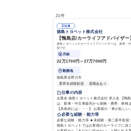
21件
正社員
徳島トヨペット株式会社
【鴨島店/カーライフアドバイザー
徳島トヨペットのカーライフアドバイザーは、新車・
迎です。
月給
22万1700円～27万7000円
勤務地
徳島県吉野川市
業界未経験歓迎
退職金あり
仕事の内容
企業名 徳島トヨペット株式会社 求人名 【鴨島店/カーライフアドバイザー】面接一回/未経験歓迎/のびのびとした社風 仕事の内容 徳島トヨペットのカーライフアドバイザー
は、新車・中古車販売から保険・携帯、車検
【具体的には・・・】 お客様の「車が欲し
ート。購入後も車の保険や携帯（au）の案
必要な経験・能力等
必要な経験・能力等 ★未経験・第二新卒歓迎！★
徳島トヨペットではお客様のカーライフに深
お客様から「あなたに任せたい」と頼られる喜