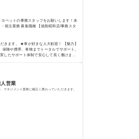
す。 ★車が好きな人大歓迎！ 【魅力】
、保険や携帯、車検までトータルでサポート。
充実したサポート体制で安心して長く働けま
 語学力： 資格：第一種運転免許普通自動車
個人営業
等、マネジメント業務に幅広く携わっていただきます。