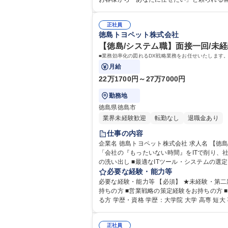
正社員
徳島トヨペット株式会社
【徳島/システム職】面接一回/未経
■業務効率化の図れるDX戦略業務をお任せいたします
月給
22万1700円～27万7000円
勤務地
徳島県徳島市
業界未経験歓迎
転勤なし
退職金あり
仕事の内容
企業名 徳島トヨペット株式会社 求人名 【徳島/システム職】面接一回/未経験歓迎★経営にも参画可能◎ 仕事の内容 ■業務効率化の図れるDX戦略業務をお任せいたします。
「会社の『もったいない時間』をITで削り、社員が
の洗い出し ■最適なITツール・システムの選
必要な経験・能力等
必要な経験・能力等 【必須】 ★未経験・第二新卒歓迎！新しい
持ちの方 ■営業戦略の策定経験をお持ちの方 
る方 学歴・資格 学歴：大学院 大学 高専 
正社員