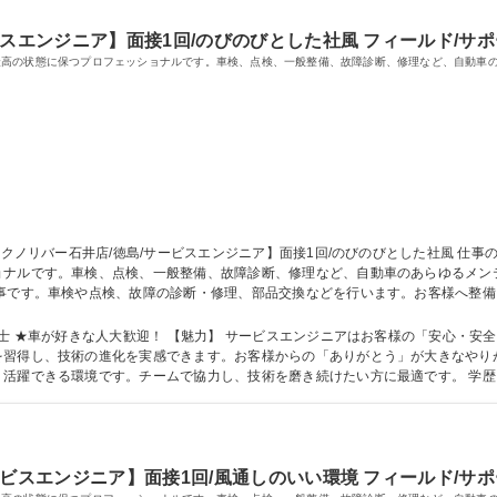
スエンジニア】面接1回/のびのびとした社風 フィールド/サポ
最高の状態に保つプロフェッショナルです。車検、点検、一般整備、故障診断、修理など、自動車
ルです。車検、点検、一般整備、故障診断、修理など、自動車のあらゆるメンテナンス業
仕事です。車検や点検、故障の診断・修理、部品交換などを行います。お客様へ整
管理、最新技術の勉強も大切です。営業スタッフとの連携や、後輩への指導も行い
石井店/徳島/サービスエンジニア】面接1回/のびのびとした社風
はお客様の「安心・安全」を守る、社会貢献性の高い仕事です。最新
習得し、技術の進化を実感できます。お客様からの「ありがとう」が大きなやりが
。チームで協力し、技術を磨き続けたい方に最適です。 学歴・資格 学歴：大学院 大学 高専 短大 専修学校
車 自動車整備士
ビスエンジニア】面接1回/風通しのいい環境 フィールド/サポ