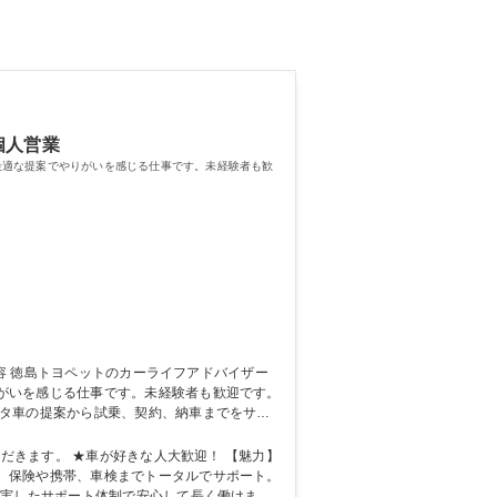
個人営業
最適な提案でやりがいを感じる仕事です。未経験者も歓
がいを感じる仕事です。未経験者も歓迎です。
ヨタ車の提案から試乗、契約、納車までをサポ
イベント手伝い、データ管理も行い、チームで
バイザー】面接一回/未経験歓迎/のびのびとした社風
す。 ★車が好きな人大歓迎！ 【魅力】
、保険や携帯、車検までトータルでサポート。
充実したサポート体制で安心して長く働けま