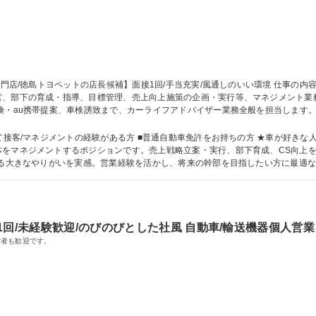
部下の育成・指導、目標管理、売上向上施策の企画・実行等、マネジメント業務に幅広
険・au携帯提案、車検誘致まで、カーライフアドバイザー業務全般を担当します
お客様満足度向上、法令遵守といったマネジメント業務を担い、他部署と連携しな
舗を牽引！ 募集職種 【◎鳴門店/徳島トヨペットの店長候補】面接1回/手当充実/風通しのいい環境
ジメントの経験がある方 ■普通自動車免許をお持ちの方 ★車が好きな人大歓迎！ 【魅力】 徳島トヨペ
体をマネジメントするポジションです。売上戦略立案・実行、部下育成、CS向上
りがいを実感。営業経験を活かし、将来の幹部を目指したい方に最適な環境です。 学歴・資格 学歴：大
種運転免許普通自動車
回/未経験歓迎/のびのびとした社風 自動車/輸送機器個人営業
験者も歓迎です。