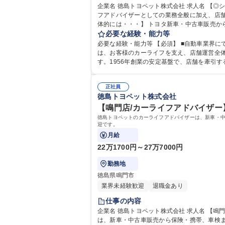
企業名 徳島トヨペット株式会社 求人名 【◎シジョーマルシェ北島/徳島トヨペット店長候補】面接1回/手当充実/風通し◎ 仕事の内容 将来の店長候補を募集します。カーライ
フアドバイザーとしての業務全般に加え、店舗
体的には・・・】 トヨタ新車・中古車販売か
案・実行、部下の育成・評価、売上・コスト
必要な経験・能力等
とマネジメ
必要な経験・能力等 【必須】 ■自動車業界にて接客/マネ
は、お客様のカーライフを支え、店舗運営全
す。1956年創業の安定基盤で、店舗を牽引する大きなや
専 短大 専修学校 高校 語学力： 資格：第一
正社員
徳島トヨペット株式会社
【鳴門店/カーライフアドバイザー
徳島トヨペットのカーライフアドバイザーは、新車・
迎です。
月給
22万1700円～27万7000円
勤務地
徳島県鳴門市
業界未経験歓迎
退職金あり
仕事の内容
企業名 徳島トヨペット株式会社 求人名 【鳴門店/カーライフアドバイザー】面接1回/未経験歓迎/のびのびとした社風 仕事の内容 徳島トヨペットのカーライフアドバイザー
は、新車・中古車販売から保険・携帯、車検