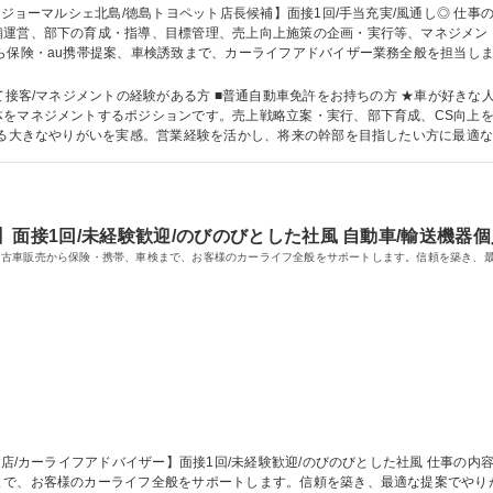
運営、部下の育成・指導、目標管理、売上向上施策の企画・実行等、マネジメント業
ら保険・au携帯提案、車検誘致まで、カーライフアドバイザー業務全般を担当し
管理、お客様満足度向上、法令遵守といったマネジメント業務を担い、他部署と連
ントの両輪で店舗を牽引！ 募集職種 【◎シジョーマルシェ北島/徳島トヨペット店長候補】面接1回/手当充実/風通し
ジメントの経験がある方 ■普通自動車免許をお持ちの方 ★車が好きな人大歓迎！ 【魅力】 徳島トヨペ
体をマネジメントするポジションです。売上戦略立案・実行、部下育成、CS向上
りがいを実感。営業経験を活かし、将来の幹部を目指したい方に最適な環境です。 学歴・資格 学歴：大
種運転免許普通自動車
】面接1回/未経験歓迎/のびのびとした社風 自動車/輸送機器
中古車販売から保険・携帯、車検まで、お客様のカーライフ全般をサポートします。信頼を築き、
まで、お客様のカーライフ全般をサポートします。信頼を築き、最適な提案でやり