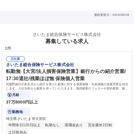
最終更新日：2026/08/09
さいたま総合保険サービス株式会社
募集している求人
1件
正社員
さいたま総合保険サービス株式会社
転勤無【大宮/法人損害保険営業】銀行からの紹介営業/
17:30退社/残業ほぼ無 保険個人営業
武蔵野銀行の各支店から紹介を受けた顧客に対する損害保険・生命保険の提案営業を担当
します。入社当初から顧客を持っていただきます。既存顧客のフォローや契約更新、銀行
支店への勉強会実施で紹介獲得します。
月給
37万8000円以上
勤務地
埼玉県さいたま市大宮区
年間休日120日以上
転勤なし
退職金あり
完全週休2日制
土日祝休み