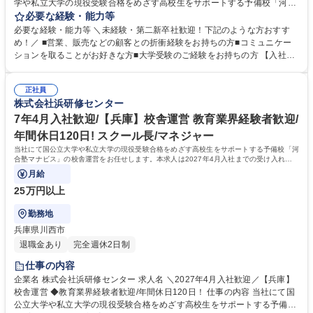
学や私立大学の現役受験合格をめざす高校生をサポートする予備校「河合
塾マナビス」の校舎運営をお任せいたします。校舎運営は2人～3名体制で
必要な経験・能力等
行いますので未経験の方もご安心ください。 【具体的に】■生徒のサポー
必要な経験・能力等 ＼未経験・第二新卒社歓迎！下記のような方おすす
ト ■アシスタントアドバイザー（大学生アルバイト）のマネジメント ■入
め！／ ■営業、販売などの顧客との折衝経験をお持ちの方■コミュニケー
塾相談 ■予算・収支管理 ■集客・戦略立案と実行 【運営】生徒数は50名～
ションを取ることがお好きな方■大学受験のご経験をお持ちの方 【入社後
200名程度。生徒は映像授業を受講し、わからないところをアシスタント
の流れ】座学やロールプレイングでの研修、河合塾マナビス本部で生徒へ
アドバイザーがフォローします。1日に2～3名のアシスタントアドバイザ
のアドバイス方法など基礎知識を学びます。その後、各校舎に配属。業務
ーが校舎を担当します。※講師ではないため、授業を担当する必要はあり
正社員
を経験しつつ、流れを把握。配属後も、本部から研修を受けられるので安
株式会社浜研修センター
ません。 募集職種 【愛知・名駅太閤通口】教室長 ◆未経験・第二新卒歓
心です。研修が充実しており、校舎長→ブロック長と順調にステップアッ
迎/年間休日120日！
プも可能！教育に携わり続けながら働き方を改善したい方におすすめで
7年4月入社歓迎/【兵庫】校舎運営 教育業界経験者歓迎/
す！ 学歴・資格 学歴：大学院 大学 語学力： 資格：
年間休日120日! スクール長/マネジャー
当社にて国公立大学や私立大学の現役受験合格をめざす高校生をサポートする予備校「河
合塾マナビス」の校舎運営をお任せします。本求人は2027年4月入社までの受け入れが
可能です。
月給
25万円以上
勤務地
兵庫県川西市
退職金あり
完全週休2日制
仕事の内容
企業名 株式会社浜研修センター 求人名 ＼2027年4月入社歓迎／【兵庫】
校舎運営 ◆教育業界経験者歓迎/年間休日120日！ 仕事の内容 当社にて国
公立大学や私立大学の現役受験合格をめざす高校生をサポートする予備校