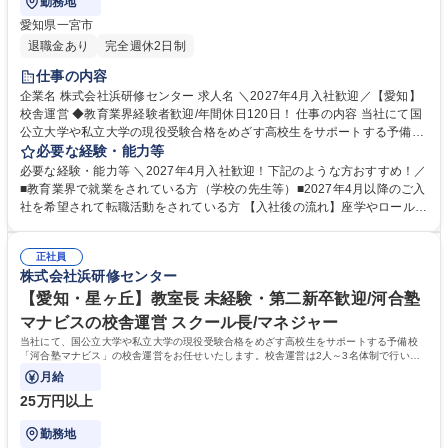
勤務地
愛知県一宮市
退職金あり
完全週休2日制
仕事の内容
企業名 株式会社浜研修センター 求人名 ＼2027年4月入社歓迎／【愛知】
校舎運営 ◆教育業界経験者歓迎/年間休日120日！ 仕事の内容 当社にて国
公立大学や私立大学の現役受験合格をめざす高校生をサポートする予備校
「河合塾マナビス」の校舎運営をお任せします。本求人は2027年4月入社
必要な経験・能力等
までの受け入れが可能です。 【具体的に】■生徒のサポート ■アシスタン
必要な経験・能力等 ＼2027年4月入社歓迎！下記のような方おすすめ！／
トアドバイザー（大学生アルバイト）のマネジメント ■入塾相談 ■予算・
■教育業界で就業をされている方（学校の先生等）■2027年4月以降のご入
収支管理 ■集客・戦略立案と実行 【運営】生徒数は50名～200名程度。生
社を希望されて転職活動をされている方 【入社後の流れ】座学やロールプ
徒は映像授業を受講し、わからないところをアシスタントアドバイザーが
レイングでの研修、河合塾マナビス本部で生徒へのアドバイス方法など基
フォローします。1日に2～3名のアシスタントアドバイザーが校舎を担当
礎知識を学びます。その後、各校舎に配属。業務を経験しつつ、流れを把
します。※講師ではないため、授業を担当する必要はありません。 募集職
正社員
握。配属後も、本部から研修を受けられるので安心です。研修が充実して
株式会社浜研修センター
種 ＼2027年4月入社歓迎／【愛知】校舎運営 ◆教育業界経験者歓迎/年間
おり、校舎長→ブロック長と順調にステップアップも可能！教育に携わり
休日120日！
続けながら働き方を改善されたい方・ビジネススキルを身に着けたい方に
【愛知・星ヶ丘】教室長 未経験・第二新卒歓迎/河合塾
おすすめです！ 学歴・資格 学歴：大学院 大学 語学力： 資格：
マナビスの校舎運営 スクール長/マネジャー
当社にて、国公立大学や私立大学の現役受験合格をめざす高校生をサポートする予備校
「河合塾マナビス」の校舎運営をお任せいたします。校舎運営は2人～3名体制で行いま
すので未経験の方もご安心ください。
月給
25万円以上
勤務地