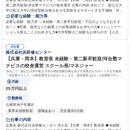
企業名 株式会社浜研修センター 求人名 【兵庫・川西】教室長 ◆未経験・
第二新卒歓迎/河合塾マナビスの校舎運営 仕事の内容 当社にて、国公立大
学や私立大学の現役受験合格をめざす高校生をサポートする予備校「河合
塾マナビス」の校舎運営をお任せいたします。校舎運営は2人～3名体制で
必要な経験・能力等
行いますので未経験の方もご安心ください。 【具体的に】■生徒のサポー
必要な経験・能力等 ＼未経験・第二新卒社歓迎！下記のような方おすす
ト ■アシスタントアドバイザー（大学生アルバイト）のマネジメント ■入
め！／ ■営業、販売などの顧客との折衝経験をお持ちの方■コミュニケー
塾相談 ■予算・収支管理 ■集客・戦略立案と実行 【運営】生徒数は50名～
ションを取ることがお好きな方■大学受験のご経験をお持ちの方 【入社後
200名程度。生徒は映像授業を受講し、わからないところをアシスタント
の流れ】座学やロールプレイングでの研修、河合塾マナビス本部で生徒へ
アドバイザーがフォローします。1日に2～3名のアシスタントアドバイザ
のアドバイス方法など基礎知識を学びます。その後、各校舎に配属。業務
ーが校舎を担当します。※講師ではないため、授業を担当する必要はあり
正社員
を経験しつつ、流れを把握。配属後も、本部から研修を受けられるので安
株式会社浜研修センター
ません。 募集職種 【兵庫・川西】教室長 ◆未経験・第二新卒歓迎/河合塾
心です。研修が充実しており、校舎長→ブロック長と順調にステップアッ
マナビスの校舎運営
プも可能！教育に携わり続けながら働き方を改善したい方におすすめで
【兵庫・岡本】教室長 未経験・第二新卒歓迎/河合塾マ
す！ 学歴・資格 学歴：大学院 大学 語学力： 資格：
ナビスの校舎運営 スクール長/マネジャー
当社にて、国公立大学や私立大学の現役受験合格をめざす高校生をサポートする予備校
「河合塾マナビス」の校舎運営をお任せいたします。校舎運営は2人～3名体制で行いま
すので未経験の方もご安心ください。
月給
25万円以上
勤務地
兵庫県神戸市灘区
業界未経験歓迎
退職金あり
完全週休2日制
仕事の内容
企業名 株式会社浜研修センター 求人名 【兵庫・岡本】教室長 ◆未経験・