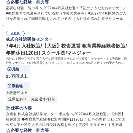
「河合塾マナビス」の校舎運営をお任せします。本求人は2027年4月入社
必要な経験・能力等
までの受け入れが可能です。 【具体的に】■生徒のサポート ■アシスタン
必要な経験・能力等 ＼2027年4月入社歓迎！下記のような方おすすめ！／
トアドバイザー（大学生アルバイト）のマネジメント ■入塾相談 ■予算・
■教育業界で就業をされている方（学校の先生等）■2027年4月以降のご入
収支管理 ■集客・戦略立案と実行 【運営】生徒数は50名～200名程度。生
社を希望されて転職活動をされている方 【入社後の流れ】座学やロールプ
徒は映像授業を受講し、わからないところをアシスタントアドバイザーが
レイングでの研修、河合塾マナビス本部で生徒へのアドバイス方法など基
フォローします。1日に2～3名のアシスタントアドバイザーが校舎を担当
礎知識を学びます。その後、各校舎に配属。業務を経験しつつ、流れを把
します。※講師ではないため、授業を担当する必要はありません。 募集職
正社員
握。配属後も、本部から研修を受けられるので安心です。研修が充実して
株式会社浜研修センター
種 ＼2027年4月入社歓迎／【兵庫】校舎運営 ◆教育業界経験者歓迎/年間
おり、校舎長→ブロック長と順調にステップアップも可能！教育に携わり
休日120日！
続けながら働き方を改善されたい方・ビジネススキルを身に着けたい方に
7年4月入社歓迎/【大阪】校舎運営 教育業界経験者歓迎/
おすすめです！ 学歴・資格 学歴：大学院 大学 語学力： 資格：
年間休日120日! スクール長/マネジャー
当社にて国公立大学や私立大学の現役受験合格をめざす高校生をサポートする予備校「河
合塾マナビス」の校舎運営をお任せします。本求人は2027年4月入社までの受け入れが
可能です。
月給
25万円以上
勤務地
大阪府茨木市
退職金あり
完全週休2日制
仕事の内容
企業名 株式会社浜研修センター 求人名 ＼2027年4月入社歓迎／【大阪】
校舎運営 ◆教育業界経験者歓迎/年間休日120日！ 仕事の内容 当社にて国
公立大学や私立大学の現役受験合格をめざす高校生をサポートする予備校
「河合塾マナビス」の校舎運営をお任せします。本求人は2027年4月入社
必要な経験・能力等