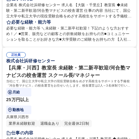
企業名 株式会社浜研修センター 求人名 【大阪・千里丘】教室長 ◆未経
験・第二新卒歓迎/河合塾マナビスの校舎運営 仕事の内容 当社にて、国公
立大学や私立大学の現役受験合格をめざす高校生をサポートする予備校
「河合塾マナビス」の校舎運営をお任せいたします。校舎運営は2人～3名
必要な経験・能力等
体制で行いますので未経験の方もご安心ください。 【具体的に】■生徒の
必要な経験・能力等 ＼未経験・第二新卒社歓迎！下記のような方おすす
サポート ■アシスタントアドバイザー（大学生アルバイト）のマネジメン
め！／ ■営業、販売などの顧客との折衝経験をお持ちの方■コミュニケー
ト ■入塾相談 ■予算・収支管理 ■集客・戦略立案と実行 【運営】生徒数は
ションを取ることがお好きな方■大学受験のご経験をお持ちの方 【入社後
50名～200名程度。生徒は映像授業を受講し、わからないところをアシス
の流れ】座学やロールプレイングでの研修、河合塾マナビス本部で生徒へ
タントアドバイザーがフォローします。1日に2～3名のアシスタントアド
のアドバイス方法など基礎知識を学びます。その後、各校舎に配属。業務
バイザーが校舎を担当します。※講師ではないため、授業を担当する必要
正社員
を経験しつつ、流れを把握。配属後も、本部から研修を受けられるので安
株式会社浜研修センター
はありません。 募集職種 【大阪・千里丘】教室長 ◆未経験・第二新卒歓
心です。研修が充実しており、校舎長→ブロック長と順調にステップアッ
迎/河合塾マナビスの校舎運営
プも可能！教育に携わり続けながら働き方を改善したい方におすすめで
【兵庫・川西】教室長 未経験・第二新卒歓迎/河合塾マ
す！ 学歴・資格 学歴：大学院 大学 語学力： 資格：
ナビスの校舎運営 スクール長/マネジャー
当社にて、国公立大学や私立大学の現役受験合格をめざす高校生をサポートする予備校
「河合塾マナビス」の校舎運営をお任せいたします。校舎運営は2人～3名体制で行いま
すので未経験の方もご安心ください。
月給
25万円以上
勤務地
兵庫県川西市
業界未経験歓迎
退職金あり
完全週休2日制
仕事の内容