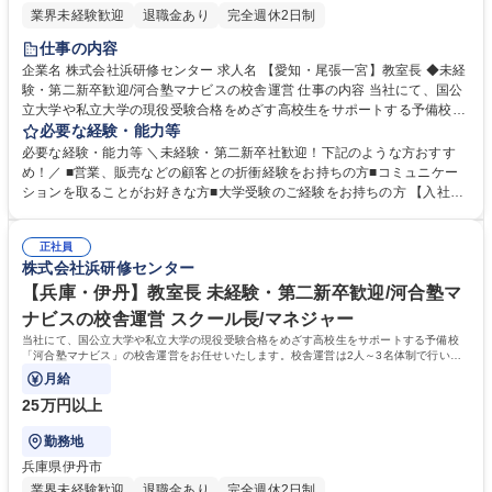
業界未経験歓迎
退職金あり
完全週休2日制
仕事の内容
企業名 株式会社浜研修センター 求人名 【愛知・尾張一宮】教室長 ◆未経
験・第二新卒歓迎/河合塾マナビスの校舎運営 仕事の内容 当社にて、国公
立大学や私立大学の現役受験合格をめざす高校生をサポートする予備校
「河合塾マナビス」の校舎運営をお任せいたします。校舎運営は2人～3名
必要な経験・能力等
体制で行いますので未経験の方もご安心ください。 【具体的に】■生徒の
必要な経験・能力等 ＼未経験・第二新卒社歓迎！下記のような方おすす
サポート ■アシスタントアドバイザー（大学生アルバイト）のマネジメン
め！／ ■営業、販売などの顧客との折衝経験をお持ちの方■コミュニケー
ト ■入塾相談 ■予算・収支管理 ■集客・戦略立案と実行 【運営】生徒数は
ションを取ることがお好きな方■大学受験のご経験をお持ちの方 【入社後
50名～200名程度。生徒は映像授業を受講し、わからないところをアシス
の流れ】座学やロールプレイングでの研修、河合塾マナビス本部で生徒へ
タントアドバイザーがフォローします。1日に2～3名のアシスタントアド
のアドバイス方法など基礎知識を学びます。その後、各校舎に配属。業務
バイザーが校舎を担当します。※講師ではないため、授業を担当する必要
正社員
を経験しつつ、流れを把握。配属後も、本部から研修を受けられるので安
株式会社浜研修センター
はありません。 募集職種 【愛知・尾張一宮】教室長 ◆未経験・第二新卒
心です。研修が充実しており、校舎長→ブロック長と順調にステップアッ
歓迎/河合塾マナビスの校舎運営
プも可能！教育に携わり続けながら働き方を改善したい方におすすめで
【兵庫・伊丹】教室長 未経験・第二新卒歓迎/河合塾マ
す！ 学歴・資格 学歴：大学院 大学 語学力： 資格：
ナビスの校舎運営 スクール長/マネジャー
当社にて、国公立大学や私立大学の現役受験合格をめざす高校生をサポートする予備校
「河合塾マナビス」の校舎運営をお任せいたします。校舎運営は2人～3名体制で行いま
すので未経験の方もご安心ください。
月給
25万円以上
勤務地
兵庫県伊丹市
業界未経験歓迎
退職金あり
完全週休2日制