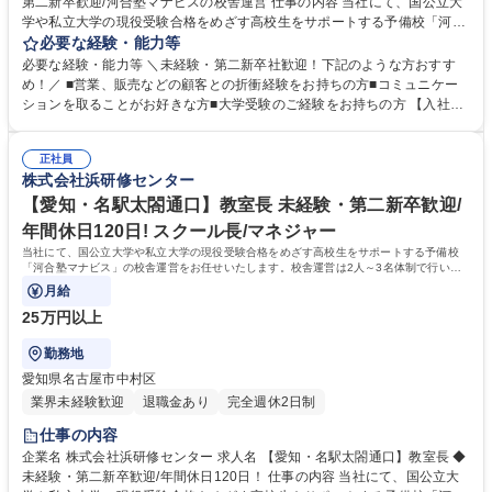
第二新卒歓迎/河合塾マナビスの校舎運営 仕事の内容 当社にて、国公立大
学や私立大学の現役受験合格をめざす高校生をサポートする予備校「河合
塾マナビス」の校舎運営をお任せいたします。校舎運営は2人～3名体制で
必要な経験・能力等
行いますので未経験の方もご安心ください。 【具体的に】■生徒のサポー
必要な経験・能力等 ＼未経験・第二新卒社歓迎！下記のような方おすす
ト ■アシスタントアドバイザー（大学生アルバイト）のマネジメント ■入
め！／ ■営業、販売などの顧客との折衝経験をお持ちの方■コミュニケー
塾相談 ■予算・収支管理 ■集客・戦略立案と実行 【運営】生徒数は50名～
ションを取ることがお好きな方■大学受験のご経験をお持ちの方 【入社後
200名程度。生徒は映像授業を受講し、わからないところをアシスタント
の流れ】座学やロールプレイングでの研修、河合塾マナビス本部で生徒へ
アドバイザーがフォローします。1日に2～3名のアシスタントアドバイザ
のアドバイス方法など基礎知識を学びます。その後、各校舎に配属。業務
ーが校舎を担当します。※講師ではないため、授業を担当する必要はあり
正社員
を経験しつつ、流れを把握。配属後も、本部から研修を受けられるので安
株式会社浜研修センター
ません。 募集職種 【兵庫・岡本】教室長 ◆未経験・第二新卒歓迎/河合塾
心です。研修が充実しており、校舎長→ブロック長と順調にステップアッ
マナビスの校舎運営
プも可能！教育に携わり続けながら働き方を改善したい方におすすめで
【愛知・名駅太閤通口】教室長 未経験・第二新卒歓迎/
す！ 学歴・資格 学歴：大学院 大学 語学力： 資格：
年間休日120日! スクール長/マネジャー
当社にて、国公立大学や私立大学の現役受験合格をめざす高校生をサポートする予備校
「河合塾マナビス」の校舎運営をお任せいたします。校舎運営は2人～3名体制で行いま
すので未経験の方もご安心ください。
月給
25万円以上
勤務地
愛知県名古屋市中村区
業界未経験歓迎
退職金あり
完全週休2日制
仕事の内容
企業名 株式会社浜研修センター 求人名 【愛知・名駅太閤通口】教室長 ◆
未経験・第二新卒歓迎/年間休日120日！ 仕事の内容 当社にて、国公立大