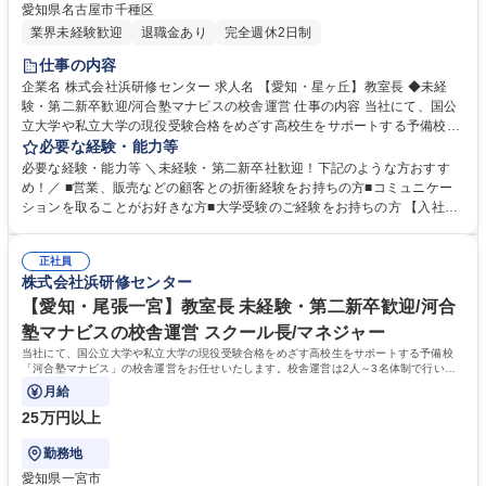
愛知県名古屋市千種区
業界未経験歓迎
退職金あり
完全週休2日制
仕事の内容
企業名 株式会社浜研修センター 求人名 【愛知・星ヶ丘】教室長 ◆未経
験・第二新卒歓迎/河合塾マナビスの校舎運営 仕事の内容 当社にて、国公
立大学や私立大学の現役受験合格をめざす高校生をサポートする予備校
「河合塾マナビス」の校舎運営をお任せいたします。校舎運営は2人～3名
必要な経験・能力等
体制で行いますので未経験の方もご安心ください。 【具体的に】■生徒の
必要な経験・能力等 ＼未経験・第二新卒社歓迎！下記のような方おすす
サポート ■アシスタントアドバイザー（大学生アルバイト）のマネジメン
め！／ ■営業、販売などの顧客との折衝経験をお持ちの方■コミュニケー
ト ■入塾相談 ■予算・収支管理 ■集客・戦略立案と実行 【運営】生徒数は
ションを取ることがお好きな方■大学受験のご経験をお持ちの方 【入社後
50名～200名程度。生徒は映像授業を受講し、わからないところをアシス
の流れ】座学やロールプレイングでの研修、河合塾マナビス本部で生徒へ
タントアドバイザーがフォローします。1日に2～3名のアシスタントアド
のアドバイス方法など基礎知識を学びます。その後、各校舎に配属。業務
バイザーが校舎を担当します。※講師ではないため、授業を担当する必要
正社員
を経験しつつ、流れを把握。配属後も、本部から研修を受けられるので安
株式会社浜研修センター
はありません。 募集職種 【愛知・星ヶ丘】教室長 ◆未経験・第二新卒歓
心です。研修が充実しており、校舎長→ブロック長と順調にステップアッ
迎/河合塾マナビスの校舎運営
プも可能！教育に携わり続けながら働き方を改善したい方におすすめで
【愛知・尾張一宮】教室長 未経験・第二新卒歓迎/河合
す！ 学歴・資格 学歴：大学院 大学 語学力： 資格：
塾マナビスの校舎運営 スクール長/マネジャー
当社にて、国公立大学や私立大学の現役受験合格をめざす高校生をサポートする予備校
「河合塾マナビス」の校舎運営をお任せいたします。校舎運営は2人～3名体制で行いま
すので未経験の方もご安心ください。
月給
25万円以上
勤務地
愛知県一宮市