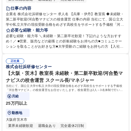
仕事の内容
企業名 株式会社浜研修センター 求人名 【兵庫・伊丹】教室長 ◆未経験・
第二新卒歓迎/河合塾マナビスの校舎運営 仕事の内容 当社にて、国公立大
学や私立大学の現役受験合格をめざす高校生をサポートする予備校「河合
塾マナビス」の校舎運営をお任せいたします。校舎運営は2人～3名体制で
必要な経験・能力等
行いますので未経験の方もご安心ください。 【具体的に】■生徒のサポー
必要な経験・能力等 ＼未経験・第二新卒社歓迎！下記のような方おすす
ト ■アシスタントアドバイザー（大学生アルバイト）のマネジメント ■入
め！／ ■営業、販売などの顧客との折衝経験をお持ちの方■コミュニケー
塾相談 ■予算・収支管理 ■集客・戦略立案と実行 【運営】生徒数は50名～
ションを取ることがお好きな方■大学受験のご経験をお持ちの方 【入社後
200名程度。生徒は映像授業を受講し、わからないところをアシスタント
の流れ】座学やロールプレイングでの研修、河合塾マナビス本部で生徒へ
アドバイザーがフォローします。1日に2～3名のアシスタントアドバイザ
のアドバイス方法など基礎知識を学びます。その後、各校舎に配属。業務
ーが校舎を担当します。※講師ではないため、授業を担当する必要はあり
正社員
を経験しつつ、流れを把握。配属後も、本部から研修を受けられるので安
株式会社浜研修センター
ません。 募集職種 【兵庫・伊丹】教室長 ◆未経験・第二新卒歓迎/河合塾
心です。研修が充実しており、校舎長→ブロック長と順調にステップアッ
マナビスの校舎運営
プも可能！教育に携わり続けながら働き方を改善したい方におすすめで
【大阪・茨木】教室長 未経験・第二新卒歓迎/河合塾マ
す！ 学歴・資格 学歴：大学院 大学 語学力： 資格：
ナビスの校舎運営 スクール長/マネジャー
当社にて、国公立大学や私立大学の現役受験合格をめざす高校生をサポートする予備校
「河合塾マナビス」の校舎運営をお任せいたします。校舎運営は2人～3名体制で行いま
すので未経験の方もご安心ください。
月給
25万円以上
勤務地
大阪府茨木市
業界未経験歓迎
退職金あり
完全週休2日制