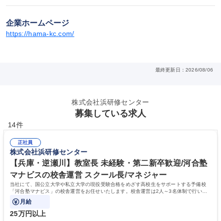
企業ホームページ
https://hama-kc.com/
最終更新日：2026/08/06
株式会社浜研修センター
募集している求人
14件
正社員
株式会社浜研修センター
【兵庫・逆瀬川】教室長 未経験・第二新卒歓迎/河合塾
マナビスの校舎運営 スクール長/マネジャー
当社にて、国公立大学や私立大学の現役受験合格をめざす高校生をサポートする予備校
「河合塾マナビス」の校舎運営をお任せいたします。校舎運営は2人～3名体制で行いま
すので未経験の方もご安心ください。
月給
25万円以上