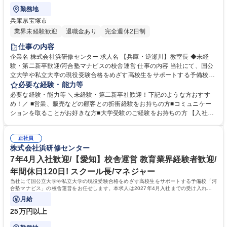
勤務地
兵庫県宝塚市
業界未経験歓迎
退職金あり
完全週休2日制
仕事の内容
企業名 株式会社浜研修センター 求人名 【兵庫・逆瀬川】教室長 ◆未経
験・第二新卒歓迎/河合塾マナビスの校舎運営 仕事の内容 当社にて、国公
立大学や私立大学の現役受験合格をめざす高校生をサポートする予備校
「河合塾マナビス」の校舎運営をお任せいたします。校舎運営は2人～3名
必要な経験・能力等
体制で行いますので未経験の方もご安心ください。 【具体的に】■生徒の
必要な経験・能力等 ＼未経験・第二新卒社歓迎！下記のような方おすす
サポート ■アシスタントアドバイザー（大学生アルバイト）のマネジメン
め！／ ■営業、販売などの顧客との折衝経験をお持ちの方■コミュニケー
ト ■入塾相談 ■予算・収支管理 ■集客・戦略立案と実行 【運営】生徒数は
ションを取ることがお好きな方■大学受験のご経験をお持ちの方 【入社後
50名～200名程度。生徒は映像授業を受講し、わからないところをアシス
の流れ】座学やロールプレイングでの研修、河合塾マナビス本部で生徒へ
タントアドバイザーがフォローします。1日に2～3名のアシスタントアド
のアドバイス方法など基礎知識を学びます。その後、各校舎に配属。業務
バイザーが校舎を担当します。※講師ではないため、授業を担当する必要
正社員
を経験しつつ、流れを把握。配属後も、本部から研修を受けられるので安
株式会社浜研修センター
はありません。 募集職種 【兵庫・逆瀬川】教室長 ◆未経験・第二新卒歓
心です。研修が充実しており、校舎長→ブロック長と順調にステップアッ
迎/河合塾マナビスの校舎運営
プも可能！教育に携わり続けながら働き方を改善したい方におすすめで
7年4月入社歓迎/【愛知】校舎運営 教育業界経験者歓迎/
す！ 学歴・資格 学歴：大学院 大学 語学力： 資格：
年間休日120日! スクール長/マネジャー
当社にて国公立大学や私立大学の現役受験合格をめざす高校生をサポートする予備校「河
合塾マナビス」の校舎運営をお任せします。本求人は2027年4月入社までの受け入れが
可能です。
月給
25万円以上