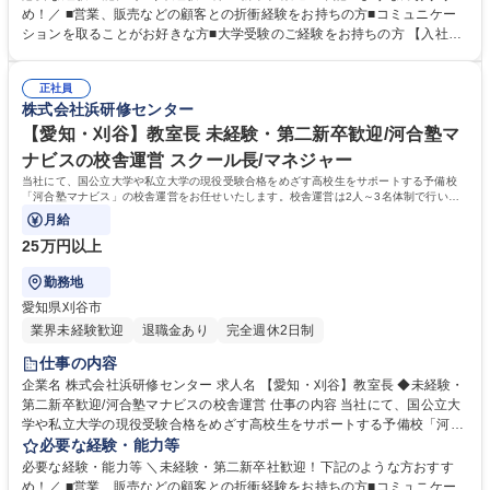
サポート ■アシスタントアドバイザー（大学生アルバイト）のマネジメン
め！／ ■営業、販売などの顧客との折衝経験をお持ちの方■コミュニケー
ト ■入塾相談 ■予算・収支管理 ■集客・戦略立案と実行 【運営】生徒数は
ションを取ることがお好きな方■大学受験のご経験をお持ちの方 【入社後
50名～200名程度。生徒は映像授業を受講し、わからないところをアシス
の流れ】座学やロールプレイングでの研修、河合塾マナビス本部で生徒へ
タントアドバイザーがフォローします。1日に2～3名のアシスタントアド
のアドバイス方法など基礎知識を学びます。その後、各校舎に配属。業務
バイザーが校舎を担当します。※講師ではないため、授業を担当する必要
正社員
を経験しつつ、流れを把握。配属後も、本部から研修を受けられるので安
株式会社浜研修センター
はありません。 募集職種 【愛知・御器所】教室長 ◆未経験・第二新卒歓
心です。研修が充実しており、校舎長→ブロック長と順調にステップアッ
迎/河合塾マナビスの校舎運営
プも可能！教育に携わり続けながら働き方を改善したい方におすすめで
【愛知・刈谷】教室長 未経験・第二新卒歓迎/河合塾マ
す！ 学歴・資格 学歴：大学院 大学 語学力： 資格：
ナビスの校舎運営 スクール長/マネジャー
当社にて、国公立大学や私立大学の現役受験合格をめざす高校生をサポートする予備校
「河合塾マナビス」の校舎運営をお任せいたします。校舎運営は2人～3名体制で行いま
すので未経験の方もご安心ください。
月給
25万円以上
勤務地
愛知県刈谷市
業界未経験歓迎
退職金あり
完全週休2日制
仕事の内容
企業名 株式会社浜研修センター 求人名 【愛知・刈谷】教室長 ◆未経験・
第二新卒歓迎/河合塾マナビスの校舎運営 仕事の内容 当社にて、国公立大
学や私立大学の現役受験合格をめざす高校生をサポートする予備校「河合
塾マナビス」の校舎運営をお任せいたします。校舎運営は2人～3名体制で
必要な経験・能力等
行いますので未経験の方もご安心ください。 【具体的に】■生徒のサポー
必要な経験・能力等 ＼未経験・第二新卒社歓迎！下記のような方おすす
ト ■アシスタントアドバイザー（大学生アルバイト）のマネジメント ■入
め！／ ■営業、販売などの顧客との折衝経験をお持ちの方■コミュニケー