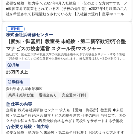
までの受け入れが可能です。 【具体的に】■生徒のサポート ■アシスタン
必要な経験・能力等 ＼2027年4月入社歓迎！下記のような方おすすめ！／
トアドバイザー（大学生アルバイト）のマネジメント ■入塾相談 ■予算・
■教育業界で就業をされている方（学校の先生等）■2027年4月以降のご入
収支管理 ■集客・戦略立案と実行 【運営】生徒数は50名～200名程度。生
社を希望されて転職活動をされている方 【入社後の流れ】座学やロールプ
徒は映像授業を受講し、わからないところをアシスタントアドバイザーが
レイングでの研修、河合塾マナビス本部で生徒へのアドバイス方法など基
フォローします。1日に2～3名のアシスタントアドバイザーが校舎を担当
礎知識を学びます。その後、各校舎に配属。業務を経験しつつ、流れを把
します。※講師ではないため、授業を担当する必要はありません。 募集職
正社員
握。配属後も、本部から研修を受けられるので安心です。研修が充実して
株式会社浜研修センター
種 ＼2027年4月入社歓迎／【大阪】校舎運営 ◆教育業界経験者歓迎/年間
おり、校舎長→ブロック長と順調にステップアップも可能！教育に携わり
休日120日！
続けながら働き方を改善されたい方・ビジネススキルを身に着けたい方に
【愛知・御器所】教室長 未経験・第二新卒歓迎/河合塾
おすすめです！ 学歴・資格 学歴：大学院 大学 語学力： 資格：
マナビスの校舎運営 スクール長/マネジャー
当社にて、国公立大学や私立大学の現役受験合格をめざす高校生をサポートする予備校
「河合塾マナビス」の校舎運営をお任せいたします。校舎運営は2人～3名体制で行いま
すので未経験の方もご安心ください。
月給
25万円以上
勤務地
愛知県名古屋市昭和区
業界未経験歓迎
退職金あり
完全週休2日制
仕事の内容
企業名 株式会社浜研修センター 求人名 【愛知・御器所】教室長 ◆未経
験・第二新卒歓迎/河合塾マナビスの校舎運営 仕事の内容 当社にて、国公
立大学や私立大学の現役受験合格をめざす高校生をサポートする予備校
「河合塾マナビス」の校舎運営をお任せいたします。校舎運営は2人～3名
必要な経験・能力等
体制で行いますので未経験の方もご安心ください。 【具体的に】■生徒の
必要な経験・能力等 ＼未経験・第二新卒社歓迎！下記のような方おすす