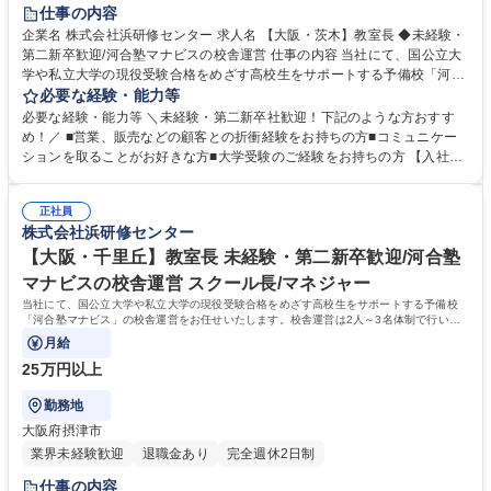
仕事の内容
企業名 株式会社浜研修センター 求人名 【大阪・茨木】教室長 ◆未経験・
第二新卒歓迎/河合塾マナビスの校舎運営 仕事の内容 当社にて、国公立大
学や私立大学の現役受験合格をめざす高校生をサポートする予備校「河合
塾マナビス」の校舎運営をお任せいたします。校舎運営は2人～3名体制で
必要な経験・能力等
行いますので未経験の方もご安心ください。 【具体的に】■生徒のサポー
必要な経験・能力等 ＼未経験・第二新卒社歓迎！下記のような方おすす
ト ■アシスタントアドバイザー（大学生アルバイト）のマネジメント ■入
め！／ ■営業、販売などの顧客との折衝経験をお持ちの方■コミュニケー
塾相談 ■予算・収支管理 ■集客・戦略立案と実行 【運営】生徒数は50名～
ションを取ることがお好きな方■大学受験のご経験をお持ちの方 【入社後
200名程度。生徒は映像授業を受講し、わからないところをアシスタント
の流れ】座学やロールプレイングでの研修、河合塾マナビス本部で生徒へ
アドバイザーがフォローします。1日に2～3名のアシスタントアドバイザ
のアドバイス方法など基礎知識を学びます。その後、各校舎に配属。業務
ーが校舎を担当します。※講師ではないため、授業を担当する必要はあり
正社員
を経験しつつ、流れを把握。配属後も、本部から研修を受けられるので安
株式会社浜研修センター
ません。 募集職種 【大阪・茨木】教室長 ◆未経験・第二新卒歓迎/河合塾
心です。研修が充実しており、校舎長→ブロック長と順調にステップアッ
マナビスの校舎運営
プも可能！教育に携わり続けながら働き方を改善したい方におすすめで
【大阪・千里丘】教室長 未経験・第二新卒歓迎/河合塾
す！ 学歴・資格 学歴：大学院 大学 語学力： 資格：
マナビスの校舎運営 スクール長/マネジャー
当社にて、国公立大学や私立大学の現役受験合格をめざす高校生をサポートする予備校
「河合塾マナビス」の校舎運営をお任せいたします。校舎運営は2人～3名体制で行いま
すので未経験の方もご安心ください。
月給
25万円以上
勤務地
大阪府摂津市
業界未経験歓迎
退職金あり
完全週休2日制
仕事の内容