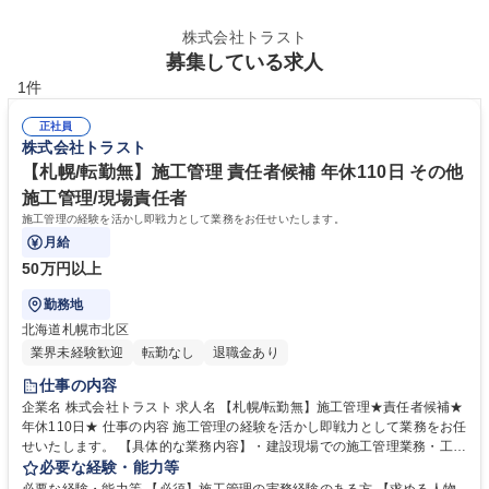
株式会社トラスト
募集している求人
1件
正社員
株式会社トラスト
【札幌/転勤無】施工管理 責任者候補 年休110日 その他
施工管理/現場責任者
施工管理の経験を活かし即戦力として業務をお任せいたします。
月給
50万円以上
勤務地
北海道札幌市北区
業界未経験歓迎
転勤なし
退職金あり
仕事の内容
企業名 株式会社トラスト 求人名 【札幌/転勤無】施工管理★責任者候補★
年休110日★ 仕事の内容 施工管理の経験を活かし即戦力として業務をお任
せいたします。 【具体的な業務内容】・建設現場での施工管理業務・工事
監理・工事の進捗管理・品質管理・安全管理 【主な対応工事】 ・冷暖房
必要な経験・能力等
設備工事・冷凍冷蔵設備工事・空調設備工事・給水給湯設備工事・ダクト