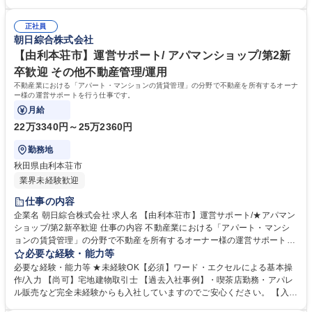
プルゼロ、連帯保証人に代わる「保証人不要」システムの提供など、常に
る為、入社後 のキャリアの選択肢も幅広いです！ 【正当な評価】・3か月
ワンランク上のサービスを目指しております。 募集職種 【横手市】賃貸
単位で査定をしており、実績に応じて給与反映されます。 【当社の魅力】
仲介/アパマンショップ店長候補/北東北管理戸数1位/
正社員
創業当初から、街づくり貢献のため、ノーザンハピネッツをはじめとした
朝日綜合株式会社
地域のスポーツチームのスポンサーや寄付を実施しています。地場に根付
いた企業として、これからも地域の役に立つ仕事を行います。 学歴・資格
【由利本荘市】運営サポート/ アパマンショップ/第2新
学歴：大学院 大学 高専 短大 専修学校 高校 語学力： 資格：宅地建物取引
卒歓迎 その他不動産管理/運用
士 第一種運転免許普通自動車
不動産業における「アパート・マンションの賃貸管理」の分野で不動産を所有するオーナ
ー様の運営サポートを行う仕事です。
月給
22万3340円～25万2360円
勤務地
秋田県由利本荘市
業界未経験歓迎
仕事の内容
企業名 朝日綜合株式会社 求人名 【由利本荘市】運営サポート/★アパマン
ショップ/第2新卒歓迎 仕事の内容 不動産業における「アパート・マンシ
ョンの賃貸管理」の分野で不動産を所有するオーナー様の運営サポートを
行う仕事です。 ・物件を巡回調査し所定の書式報告書を作成 ・ご入居者
必要な経験・能力等
様の入退去のサポート ・ご入居者様の要望、お困り事、修繕の対応 ・賃
必要な経験・能力等 ★未経験OK【必須】ワード・エクセルによる基本操
貸募集物件の現地調査、情報収集 ・各種契約管理 ・市場ニーズ等、不動
作/入力 【尚可】宅地建物取引士 【過去入社事例】・喫茶店勤務・アパレ
産情報分析からのオーナー様相談対応 ※建物の改変を伴う業務は含まない
ル販売など完全未経験からも入社していますのでご安心ください。 【入社
募集職種 【由利本荘市】運営サポート/★アパマンショップ/第2新卒歓迎
後イメージ】・OJT中心に業務に慣れていっていただきます。・専門的な