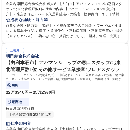
企業名 朝日綜合株式会社 求人名 【大仙市】アパマンショップの窓口スタ
ッフ/北東北管理戸数1位 仕事の内容 【アパート・マンションの賃貸仲
介】・来店されたアパート入居希望者への接客・物件案内・ネット情報の
メンテナンス業務・紹介物件の調査・写真撮り・契約書作成・契約から入
必要な経験・能力等
居までの段取りなど ＊お客様の案内時に私用車を使用します。ガソリン代
必要な経験・能力等 【歓迎】・不動産業界でのご経験 ・ワード/エクセル
などは会社規 程により支給します。※初心者の方でも業務内容は丁寧に店
による基本操作/入力程度 ・賃貸仲介 ・不動産管理 ・不動産売買のご経験
舗内のスタッフが一緒に指導しますのでご安心下さい。【サービス】「敷
【キャリアパス】・県内を中心に賃貸だけでなく、 開発、管理、売買まで
金・礼金・仲介料ゼロ」のトリプルゼロ、連帯保証人に代わる「保証人不
不動産に関わる事業を展開している為、入社後のキャリアの選択肢も幅広
要」システムの提供など、常にワンランク上のサービスを目指しておりま
いです！ 【正当な評価】・3か月単位で査定をしており、実績に応じて給
す。 募集職種 【大仙市】アパマンショップの窓口スタッフ/北東北管理戸
正社員
与反映されます。 【当社の魅力】創業当初から、街づくり貢献のため、ノ
朝日綜合株式会社
数1位
ーザンハピネッツをはじめとした地域のスポーツチームのスポンサーや寄
付を実施しています。地場に根付いた企業として、これからも地域の役に
【由利本荘市】アパマンショップの窓口スタッフ/北東
立つ仕事を行います。 学歴・資格 学歴：大学院 大学 高専 短大 専修学校
北管理戸数1位 その他サービス業接客/フロアスタッフ
高校 語学力： 資格：宅地建物取引士 第一種運転免許普通自動車
【アパート・マンションの賃貸仲介】・来店されたアパート入居希望者への接客・物件案
内・ネット情報のメンテナンス業務・紹介物件の調査・写真撮り・契約書作成・契約から
入居までの段取りなど
月給
22万3340円～25万2360円
勤務地
秋田県由利本荘市
月平均残業時間20時間以内
仕事の内容
企業名 朝日綜合株式会社 求人名 【由利本荘市】アパマンショップの窓口