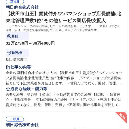
パマンショップの管理物件メンテナンス・提案業務
正社員
【当社の魅力】創業当初から、街づくり貢献のため、ノーザンハピネッツ
朝日綜合株式会社
をはじめとした地域のスポーツチームのスポンサーや寄付を実施していま
す。地場に根付いた企業として、これからも地域の役に立つ仕事を行いま
【秋田市山王】賃貸仲介/アパマンショップ店長候補/北
す。 学歴・資格 学歴：大学院 大学 高専 短大 専修学校 高校 語学力： 資
東北管理戸数1位/ その他サービス業店長/支配人
格：宅地建物取引士 第一種運転免許普通自動車
・アパマンショップの店長候補として下記の業務をお任せします。 ・賃貸だけでなく、
開発、管理、売買まで事業展開している為、キャリアパスが豊富です。
月給
31万2790円～36万4000円
勤務地
秋田県秋田市
仕事の内容
企業名 朝日綜合株式会社 求人名 【秋田市山王】賃貸仲介/アパマンショッ
プ店長候補/北東北管理戸数1位/ 仕事の内容 ・アパマンショップの店長候
補として下記の業務をお任せします。 ・賃貸だけでなく、開発、管理、売
買まで事業展開している為、キャリアパスが豊富です。 【詳細】・賃貸管
必要な経験・能力等
理物件の仕入・取得、リノベーション提案 ・店舗の営業目標設定から達成
必要な経験・能力等 【必須】・不動産業界でのご経験 【歓迎】・賃貸仲
への日々の進捗管理・スタッフ教育 ・行動策定管理 ・アパート案内 ※業
介 ・不動産管理 ・不動産売買のご経験 【キャリアパス】・県内を中心に
務には私有車を使用します。 【サービス】「敷金・礼金・仲介料ゼロ」の
賃貸だけでなく、開発、管理、売買まで不動産に関わる事業を展開してい
トリプルゼロ、連帯保証人に代わる「保証人不要」システムの提供など、
る為、入社後 のキャリアの選択肢も幅広いです！ 【正当な評価】・3か月
常にワンランク上のサービスを目指しております。 募集職種 【秋田市山
単位で査定をしており、実績に応じて給与反映されます。 【当社の魅力】
王】賃貸仲介/アパマンショップ店長候補/北東北管理戸数1位/
正社員
創業当初から、街づくり貢献のため、ノーザンハピネッツをはじめとした
朝日綜合株式会社
地域のスポーツチームのスポンサーや寄付を実施しています。地場に根付