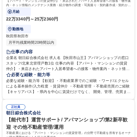
【アパート・マンションの賃貸仲介】・来店されたアパート入居希望者への接客・物件案
内・ネット情報のメンテナンス業務・紹介物件の調査・写真撮り・契約書作成・契約から
入居までの段取りなど
月給
22万3340円～25万2360円
勤務地
秋田県秋田市
月平均残業時間20時間以内
仕事の内容
企業名 朝日綜合株式会社 求人名 【秋田市山王】アパマンショップの窓口
スタッフ/北東北管理戸数1位 仕事の内容 【アパート・マンションの賃貸
仲介】・来店されたアパート入居希望者への接客・物件案内・ネット情報
のメンテナンス業務・紹介物件の調査・写真撮り・契約書作成・契約から
必要な経験・能力等
入居までの段取りなど ＊お客様の案内時に私用車を使用します。ガソリン
必要な経験・能力等 【歓迎】・不動産業界でのご経験 ・ワード/エクセル
代などは会社規 程により支給します。※初心者の方でも業務内容は丁寧に
による基本操作/入力程度 ・賃貸仲介 ・不動産管理 ・不動産売買のご経験
店舗内のスタッフが一緒に指導しますのでご安心下さい。【サービス】
【キャリアパス】・県内を中心に賃貸だけでなく、 開発、管理、売買まで
「敷金・礼金・仲介料ゼロ」のトリプルゼロ、連帯保証人に代わる「保証
不動産に関わる事業を展開している為、入社後のキャリアの選択肢も幅広
人不要」システムの提供など、常にワンランク上のサービスを目指してお
いです！ 【正当な評価】・3か月単位で査定をしており、実績に応じて給
ります。 募集職種 【秋田市山王】アパマンショップの窓口スタッフ/北東
正社員
与反映されます。 【当社の魅力】創業当初から、街づくり貢献のため、ノ
朝日綜合株式会社
北管理戸数1位
ーザンハピネッツをはじめとした地域のスポーツチームのスポンサーや寄
付を実施しています。地場に根付いた企業として、これからも地域の役に
【能代市】運営サポート/ アパマンショップ/第2新卒歓
立つ仕事を行います。 学歴・資格 学歴：大学院 大学 高専 短大 専修学校
迎 その他不動産管理/運用
高校 語学力： 資格：宅地建物取引士 第一種運転免許普通自動車
不動産業における「アパート・マンションの賃貸管理」の分野で不動産を所有するオーナ