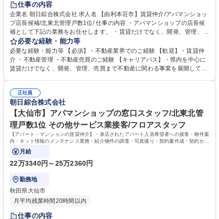
仕事の内容
企業名 朝日綜合株式会社 求人名 【由利本荘市】賃貸仲介/アパマンショッ
プ店長候補/北東北管理戸数1位/ 仕事の内容 ・アパマンショップの店長候
補として下記の業務をお任せします。 ・賃貸だけでなく、開発、管理、売
買まで事業展開している為、キャリアパスが豊富です。 【詳細】・賃貸管
必要な経験・能力等
理物件の仕入・取得、リノベーション提案 ・店舗の営業目標設定から達成
必要な経験・能力等 【必須】・不動産業界でのご経験 【歓迎】・賃貸仲
への日々の進捗管理・スタッフ教育 ・行動策定管理 ・アパート案内 ※業
介 ・不動産管理 ・不動産売買のご経験 【キャリアパス】・県内を中心に
務には私有車を使用します。 【サービス】「敷金・礼金・仲介料ゼロ」の
賃貸だけでなく、開発、管理、売買まで不動産に関わる事業を展開してい
トリプルゼロ、連帯保証人に代わる「保証人不要」システムの提供など、
る為、入社後 のキャリアの選択肢も幅広いです！ 【正当な評価】・3か月
常にワンランク上のサービスを目指しております。 募集職種 【由利本荘
単位で査定をしており、実績に応じて給与反映されます。 【当社の魅力】
市】賃貸仲介/アパマンショップ店長候補/北東北管理戸数1位/
正社員
創業当初から、街づくり貢献のため、ノーザンハピネッツをはじめとした
朝日綜合株式会社
地域のスポーツチームのスポンサーや寄付を実施しています。地場に根付
いた企業として、これからも地域の役に立つ仕事を行います。 学歴・資格
【大仙市】アパマンショップの窓口スタッフ/北東北管
学歴：大学院 大学 高専 短大 専修学校 高校 語学力： 資格：宅地建物取引
理戸数1位 その他サービス業接客/フロアスタッフ
士 第一種運転免許普通自動車
【アパート・マンションの賃貸仲介】・来店されたアパート入居希望者への接客・物件案
内・ネット情報のメンテナンス業務・紹介物件の調査・写真撮り・契約書作成・契約から
入居までの段取りなど
月給
22万3340円～25万2360円
勤務地
秋田県大仙市
月平均残業時間20時間以内
仕事の内容