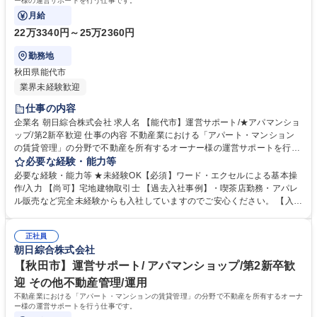
ー様の運営サポートを行う仕事です。
月給
22万3340円～25万2360円
勤務地
秋田県能代市
業界未経験歓迎
仕事の内容
企業名 朝日綜合株式会社 求人名 【能代市】運営サポート/★アパマンショ
ップ/第2新卒歓迎 仕事の内容 不動産業における「アパート・マンション
の賃貸管理」の分野で不動産を所有するオーナー様の運営サポートを行う
仕事です。 ・物件を巡回調査し所定の書式報告書を作成 ・ご入居者様の
必要な経験・能力等
入退去のサポート ・ご入居者様の要望、お困り事、修繕の対応 ・賃貸募
必要な経験・能力等 ★未経験OK【必須】ワード・エクセルによる基本操
集物件の現地調査、情報収集 ・各種契約管理 ・市場ニーズ等、不動産情
作/入力 【尚可】宅地建物取引士 【過去入社事例】・喫茶店勤務・アパレ
報分析からのオーナー様相談対応 ※建物の改変を伴う業務は含まない 募
ル販売など完全未経験からも入社していますのでご安心ください。 【入社
集職種 【能代市】運営サポート/★アパマンショップ/第2新卒歓迎
後イメージ】・OJT中心に業務に慣れていっていただきます。・専門的な
知識は不要です。 【キャリアパス】・県内を中心に賃貸だけでなく、開
正社員
発、管理、売買まで不動産に関わる事業を展開している為、入社後のキャ
朝日綜合株式会社
リアの選択肢も幅広いです！ 【正当な評価】・3か月単位で査定をしてお
り、実績に応じて給与反映有 学歴・資格 学歴：大学院 大学 高専 短大 専
【秋田市】運営サポート/ アパマンショップ/第2新卒歓
修学校 高校 語学力： 資格：第一種運転免許普通自動車 宅地建物取引士
迎 その他不動産管理/運用
不動産業における「アパート・マンションの賃貸管理」の分野で不動産を所有するオーナ
ー様の運営サポートを行う仕事です。