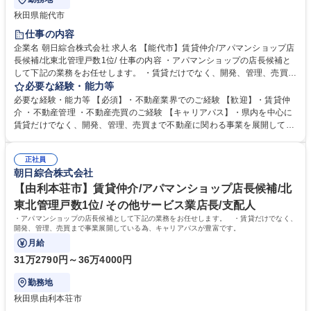
秋田県能代市
仕事の内容
企業名 朝日綜合株式会社 求人名 【能代市】賃貸仲介/アパマンショップ店
長候補/北東北管理戸数1位/ 仕事の内容 ・アパマンショップの店長候補と
して下記の業務をお任せします。 ・賃貸だけでなく、開発、管理、売買ま
で事業展開している為、キャリアパスが豊富です。 【詳細】・賃貸管理物
必要な経験・能力等
件の仕入・取得、リノベーション提案 ・店舗の営業目標設定から達成への
必要な経験・能力等 【必須】・不動産業界でのご経験 【歓迎】・賃貸仲
日々の進捗管理・スタッフ教育 ・行動策定管理 ・アパート案内 ※業務に
介 ・不動産管理 ・不動産売買のご経験 【キャリアパス】・県内を中心に
は私有車を使用します。 【サービス】「敷金・礼金・仲介料ゼロ」のトリ
賃貸だけでなく、開発、管理、売買まで不動産に関わる事業を展開してい
プルゼロ、連帯保証人に代わる「保証人不要」システムの提供など、常に
る為、入社後 のキャリアの選択肢も幅広いです！ 【正当な評価】・3か月
ワンランク上のサービスを目指しております。 募集職種 【能代市】賃貸
単位で査定をしており、実績に応じて給与反映されます。 【当社の魅力】
仲介/アパマンショップ店長候補/北東北管理戸数1位/
正社員
創業当初から、街づくり貢献のため、ノーザンハピネッツをはじめとした
朝日綜合株式会社
地域のスポーツチームのスポンサーや寄付を実施しています。地場に根付
いた企業として、これからも地域の役に立つ仕事を行います。 学歴・資格
【由利本荘市】賃貸仲介/アパマンショップ店長候補/北
学歴：大学院 大学 高専 短大 専修学校 高校 語学力： 資格：宅地建物取引
東北管理戸数1位/ その他サービス業店長/支配人
士 第一種運転免許普通自動車
・アパマンショップの店長候補として下記の業務をお任せします。 ・賃貸だけでなく、
開発、管理、売買まで事業展開している為、キャリアパスが豊富です。
月給
31万2790円～36万4000円
勤務地
秋田県由利本荘市