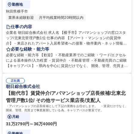
勤務地
秋田県横手市
業界未経験歓迎
月平均残業時間20時間以内
仕事の内容
企業名 朝日綜合株式会社 求人名 【横手市】アパマンショップの窓口スタ
ッフ/北東北管理戸数1位 仕事の内容 【アパート・マンションの賃貸仲
介】・来店されたアパート入居希望者への接客・物件案内・ネット情報の
メンテナンス業務・紹介物件の調査・写真撮り・契約書作成・契約から入
必要な経験・能力等
居までの段取りなど ＊お客様の案内時に私用車を使用します。ガソリン代
必要な経験・能力等 【歓迎】・不動産業界でのご経験 ・ワード/エクセル
などは会社規 程により支給します。※初心者の方でも業務内容は丁寧に店
による基本操作/入力程度 ・賃貸仲介 ・不動産管理 ・不動産売買のご経験
舗内のスタッフが一緒に指導しますのでご安心下さい。【サービス】「敷
【キャリアパス】・県内を中心に賃貸だけでなく、 開発、管理、売買まで
金・礼金・仲介料ゼロ」のトリプルゼロ、連帯保証人に代わる「保証人不
不動産に関わる事業を展開している為、入社後のキャリアの選択肢も幅広
要」システムの提供など、常にワンランク上のサービスを目指しておりま
いです！ 【正当な評価】・3か月単位で査定をしており、実績に応じて給
す。 募集職種 【横手市】アパマンショップの窓口スタッフ/北東北管理戸
正社員
与反映されます。 【当社の魅力】創業当初から、街づくり貢献のため、ノ
朝日綜合株式会社
数1位
ーザンハピネッツをはじめとした地域のスポーツチームのスポンサーや寄
付を実施しています。地場に根付いた企業として、これからも地域の役に
【能代市】賃貸仲介/アパマンショップ店長候補/北東北
立つ仕事を行います。 学歴・資格 学歴：大学院 大学 高専 短大 専修学校
管理戸数1位/ その他サービス業店長/支配人
高校 語学力： 資格：宅地建物取引士 第一種運転免許普通自動車
・アパマンショップの店長候補として下記の業務をお任せします。 ・賃貸だけでなく、
開発、管理、売買まで事業展開している為、キャリアパスが豊富です。
月給
31万2790円～36万4000円
勤務地