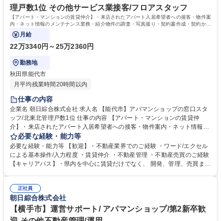
理戸数1位 その他サービス業接客/フロアスタッフ
【アパート・マンションの賃貸仲介】・来店されたアパート入居希望者への接客・物件案
内・ネット情報のメンテナンス業務・紹介物件の調査・写真撮り・契約書作成・契約から
入居までの段取りなど
月給
22万3340円～25万2360円
勤務地
秋田県能代市
月平均残業時間20時間以内
仕事の内容
企業名 朝日綜合株式会社 求人名 【能代市】アパマンショップの窓口スタ
ッフ/北東北管理戸数1位 仕事の内容 【アパート・マンションの賃貸仲
介】・来店されたアパート入居希望者への接客・物件案内・ネット情報の
メンテナンス業務・紹介物件の調査・写真撮り・契約書作成・契約から入
必要な経験・能力等
居までの段取りなど ＊お客様の案内時に私用車を使用します。ガソリン代
必要な経験・能力等 【歓迎】・不動産業界でのご経験 ・ワード/エクセル
などは会社規 程により支給します。※初心者の方でも業務内容は丁寧に店
による基本操作/入力程度 ・賃貸仲介 ・不動産管理 ・不動産売買のご経験
舗内のスタッフが一緒に指導しますのでご安心下さい。【サービス】「敷
【キャリアパス】・県内を中心に賃貸だけでなく、 開発、管理、売買まで
金・礼金・仲介料ゼロ」のトリプルゼロ、連帯保証人に代わる「保証人不
不動産に関わる事業を展開している為、入社後のキャリアの選択肢も幅広
要」システムの提供など、常にワンランク上のサービスを目指しておりま
いです！ 【正当な評価】・3か月単位で査定をしており、実績に応じて給
す。 募集職種 【能代市】アパマンショップの窓口スタッフ/北東北管理戸
正社員
与反映されます。 【当社の魅力】創業当初から、街づくり貢献のため、ノ
朝日綜合株式会社
数1位
ーザンハピネッツをはじめとした地域のスポーツチームのスポンサーや寄
付を実施しています。地場に根付いた企業として、これからも地域の役に
【横手市】運営サポート/ アパマンショップ/第2新卒歓
立つ仕事を行います。 学歴・資格 学歴：大学院 大学 高専 短大 専修学校
迎 その他不動産管理/運用