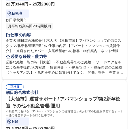
22万3340円～25万2360円
勤務地
秋田県秋田市
月平均残業時間20時間以内
仕事の内容
企業名 朝日綜合株式会社 求人名 【秋田市泉】アパマンショップの窓口ス
タッフ/北東北管理戸数1位 仕事の内容 【アパート・マンションの賃貸仲
介】・来店されたアパート入居希望者への接客・物件案内・ネット情報の
メンテナンス業務・紹介物件の調査・写真撮り・契約書作成・契約から入
必要な経験・能力等
居までの段取りなど ＊お客様の案内時に私用車を使用します。ガソリン代
必要な経験・能力等 【歓迎】・不動産業界でのご経験 ・ワード/エクセル
などは会社規 程により支給します。※初心者の方でも業務内容は丁寧に店
による基本操作/入力程度 ・賃貸仲介 ・不動産管理 ・不動産売買のご経験
舗内のスタッフが一緒に指導しますのでご安心下さい。【サービス】「敷
【キャリアパス】・県内を中心に賃貸だけでなく、 開発、管理、売買まで
金・礼金・仲介料ゼロ」のトリプルゼロ、連帯保証人に代わる「保証人不
不動産に関わる事業を展開している為、入社後のキャリアの選択肢も幅広
要」システムの提供など、常にワンランク上のサービスを目指しておりま
いです！ 【正当な評価】・3か月単位で査定をしており、実績に応じて給
す。 募集職種 【秋田市泉】アパマンショップの窓口スタッフ/北東北管理
正社員
与反映されます。 【当社の魅力】創業当初から、街づくり貢献のため、ノ
朝日綜合株式会社
戸数1位
ーザンハピネッツをはじめとした地域のスポーツチームのスポンサーや寄
付を実施しています。地場に根付いた企業として、これからも地域の役に
【大仙市】運営サポート/ アパマンショップ/第2新卒歓
立つ仕事を行います。 学歴・資格 学歴：大学院 大学 高専 短大 専修学校
迎 その他不動産管理/運用
高校 語学力： 資格：宅地建物取引士 第一種運転免許普通自動車
不動産業における「アパート・マンションの賃貸管理」の分野で不動産を所有するオーナ
ー様の運営サポートを行う仕事です。
月給
22万3340円～25万2360円