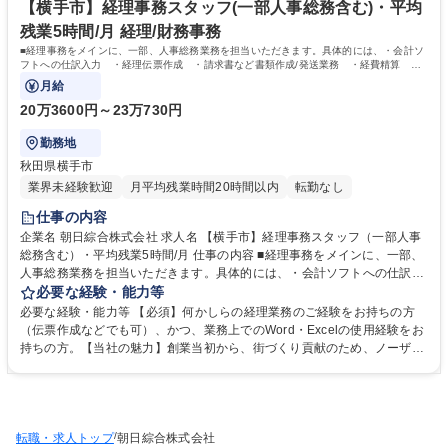
いた企業として、これからも地域の役に立つ仕事を行います。 学歴・資格
【横手市】経理事務スタッフ(一部人事総務含む)・平均
学歴：大学院 大学 高専 短大 専修学校 高校 語学力： 資格：宅地建物取引
残業5時間/月 経理/財務事務
士 第一種運転免許普通自動車
■経理事務をメインに、一部、人事総務業務を担当いただきます。具体的には、・会計ソ
フトへの仕訳入力 ・経理伝票作成 ・請求書など書類作成/発送業務 ・経費精算 ・
入金/決済処理 ・入金予定や支払予定表の
月給
20万3600円～23万730円
勤務地
秋田県横手市
業界未経験歓迎
月平均残業時間20時間以内
転勤なし
仕事の内容
企業名 朝日綜合株式会社 求人名 【横手市】経理事務スタッフ（一部人事
総務含む）・平均残業5時間/月 仕事の内容 ■経理事務をメインに、一部、
人事総務業務を担当いただきます。具体的には、・会計ソフトへの仕訳入
力 ・経理伝票作成 ・請求書など書類作成/発送業務 ・経費精算 ・入金/決
必要な経験・能力等
済処理 ・入金予定や支払予定表の 作成 ・社員の入退社手続き ・その他経
必要な経験・能力等 【必須】何かしらの経理業務のご経験をお持ちの方
理や総務に関する業務全般【サービス】「敷金・礼金・仲介料ゼロ」のト
（伝票作成などでも可）、かつ、業務上でのWord・Excelの使用経験をお
リプルゼロ、連帯保証人に代わる「保証人不要」システムの提供など、常
持ちの方。【当社の魅力】創業当初から、街づくり貢献のため、ノーザン
にワンランク上のサービスを目指しております。 募集職種 【横手市】経
ハピネッツをはじめ とした地域のスポーツチームのスポンサーや寄付を実
理事務スタッフ（一部人事総務含む）・平均残業5時間/月
施しています。地場に根付いた企業として、これからも地域の役に立つ仕
事を行います。 学歴・資格 学歴：大学院 大学 高専 短大 専修学校 高校 語
学力： 資格：第一種運転免許普通自動車
/
転職・求人トップ
朝日綜合株式会社