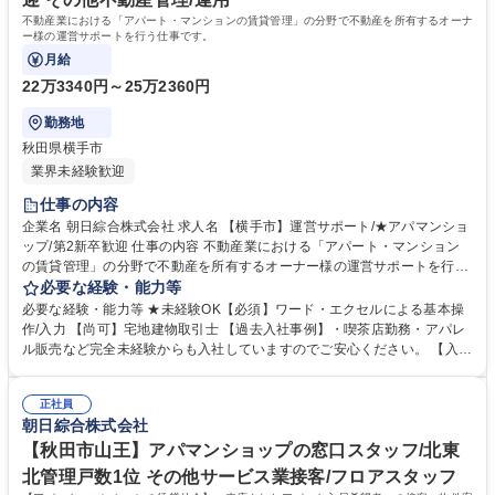
高校 語学力： 資格：宅地建物取引士 第一種運転免許普通自動車
不動産業における「アパート・マンションの賃貸管理」の分野で不動産を所有するオーナ
ー様の運営サポートを行う仕事です。
月給
22万3340円～25万2360円
勤務地
秋田県横手市
業界未経験歓迎
仕事の内容
企業名 朝日綜合株式会社 求人名 【横手市】運営サポート/★アパマンショ
ップ/第2新卒歓迎 仕事の内容 不動産業における「アパート・マンション
の賃貸管理」の分野で不動産を所有するオーナー様の運営サポートを行う
仕事です。 ・物件を巡回調査し所定の書式報告書を作成 ・ご入居者様の
必要な経験・能力等
入退去のサポート ・ご入居者様の要望、お困り事、修繕の対応 ・賃貸募
必要な経験・能力等 ★未経験OK【必須】ワード・エクセルによる基本操
集物件の現地調査、情報収集 ・各種契約管理 ・市場ニーズ等、不動産情
作/入力 【尚可】宅地建物取引士 【過去入社事例】・喫茶店勤務・アパレ
報分析からのオーナー様相談対応 ※建物の改変を伴う業務は含まない 募
ル販売など完全未経験からも入社していますのでご安心ください。 【入社
集職種 【横手市】運営サポート/★アパマンショップ/第2新卒歓迎
後イメージ】・OJT中心に業務に慣れていっていただきます。・専門的な
知識は不要です。 【キャリアパス】・県内を中心に賃貸だけでなく、開
正社員
発、管理、売買まで不動産に関わる事業を展開している為、入社後のキャ
朝日綜合株式会社
リアの選択肢も幅広いです！ 【正当な評価】・3か月単位で査定をしてお
り、実績に応じて給与反映有 学歴・資格 学歴：大学院 大学 高専 短大 専
【秋田市山王】アパマンショップの窓口スタッフ/北東
修学校 高校 語学力： 資格：第一種運転免許普通自動車 宅地建物取引士
北管理戸数1位 その他サービス業接客/フロアスタッフ