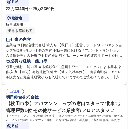
月給
22万3340円～25万2360円
勤務地
秋田県秋田市
業界未経験歓迎
仕事の内容
企業名 朝日綜合株式会社 求人名 【秋田市】運営サポート/★アパマンショ
ップ/第2新卒歓迎 仕事の内容 不動産業における「アパート・マンション
の賃貸管理」の分野で不動産を所有するオーナー様の運営サポートを行う
仕事です。 ・物件を巡回調査し所定の書式報告書を作成 ・ご入居者様の
必要な経験・能力等
入退去のサポート ・ご入居者様の要望、お困り事、修繕の対応 ・賃貸募
必要な経験・能力等 ★未経験OK【必須】ワード・エクセルによる基本操
集物件の現地調査、情報収集 ・各種契約管理 ・市場ニーズ等、不動産情
作/入力 【尚可】宅地建物取引士 【過去入社事例】・喫茶店勤務・アパレ
報分析からのオーナー様相談対応 ※建物の改変を伴う業務は含まない 募
ル販売など完全未経験からも入社していますのでご安心ください。 【入社
集職種 【秋田市】運営サポート/★アパマンショップ/第2新卒歓迎
後イメージ】・OJT中心に業務に慣れていっていただきます。・専門的な
知識は不要です。 【キャリアパス】・県内を中心に賃貸だけでなく、開
正社員
発、管理、売買まで不動産に関わる事業を展開している為、入社後のキャ
朝日綜合株式会社
リアの選択肢も幅広いです！ 【正当な評価】・3か月単位で査定をしてお
り、実績に応じて給与反映有 学歴・資格 学歴：大学院 大学 高専 短大 専
【秋田市泉】アパマンショップの窓口スタッフ/北東北
修学校 高校 語学力： 資格：第一種運転免許普通自動車 宅地建物取引士
管理戸数1位 その他サービス業接客/フロアスタッフ
【アパート・マンションの賃貸仲介】・来店されたアパート入居希望者への接客・物件案
内・ネット情報のメンテナンス業務・紹介物件の調査・写真撮り・契約書作成・契約から
入居までの段取りなど
月給