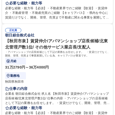
で事業展開している為、キャリアパスが豊富です。 【詳細】・賃貸管理物
必要な経験・能力等
件の仕入・取得、リノベーション提案 ・店舗の営業目標設定から達成への
必要な経験・能力等 【必須】・不動産業界でのご経験 【歓迎】・賃貸仲
日々の進捗管理・スタッフ教育 ・行動策定管理 ・アパート案内 ※業務に
介 ・不動産管理 ・不動産売買のご経験 【キャリアパス】・県内を中心に
は私有車を使用します。 【サービス】「敷金・礼金・仲介料ゼロ」のトリ
賃貸だけでなく、開発、管理、売買まで不動産に関わる事業を展開してい
プルゼロ、連帯保証人に代わる「保証人不要」システムの提供など、常に
る為、入社後 のキャリアの選択肢も幅広いです！ 【正当な評価】・3か月
ワンランク上のサービスを目指しております。 募集職種 【大仙市】賃貸
単位で査定をしており、実績に応じて給与反映されます。 【当社の魅力】
仲介/アパマンショップ店長候補/北東北管理戸数1位/
正社員
創業当初から、街づくり貢献のため、ノーザンハピネッツをはじめとした
朝日綜合株式会社
地域のスポーツチームのスポンサーや寄付を実施しています。地場に根付
いた企業として、これからも地域の役に立つ仕事を行います。 学歴・資格
【秋田市泉】賃貸仲介/アパマンショップ店長候補/北東
学歴：大学院 大学 高専 短大 専修学校 高校 語学力： 資格：宅地建物取引
北管理戸数1位/ その他サービス業店長/支配人
士 第一種運転免許普通自動車
・アパマンショップの店長候補として下記の業務をお任せします。 ・賃貸だけでなく、
開発、管理、売買まで事業展開している為、キャリアパスが豊富です。
月給
31万2790円～36万4000円
勤務地
秋田県秋田市
仕事の内容
企業名 朝日綜合株式会社 求人名 【秋田市泉】賃貸仲介/アパマンショップ
店長候補/北東北管理戸数1位/ 仕事の内容 ・アパマンショップの店長候補
として下記の業務をお任せします。 ・賃貸だけでなく、開発、管理、売買
まで事業展開している為、キャリアパスが豊富です。 【詳細】・賃貸管理
必要な経験・能力等
物件の仕入・取得、リノベーション提案 ・店舗の営業目標設定から達成へ
必要な経験・能力等 【必須】・不動産業界でのご経験 【歓迎】・賃貸仲