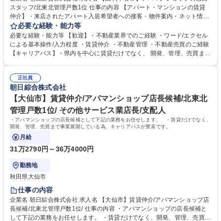
スタッフ/北東北管理戸数1位 仕事の内容 【アパート・マンションの賃貸
仲介】・来店されたアパート入居希望者への接客・物件案内・ネット情報
のメンテナンス業務・紹介物件の調査・写真撮り・契約書作成・契約から
必要な経験・能力等
入居までの段取りなど ＊お客様の案内時に私用車を使用します。ガソリン
必要な経験・能力等 【歓迎】・不動産業界でのご経験 ・ワード/エクセル
代などは会社規 程により支給します。※初心者の方でも業務内容は丁寧に
による基本操作/入力程度 ・賃貸仲介 ・不動産管理 ・不動産売買のご経験
店舗内のスタッフが一緒に指導しますのでご安心下さい。【サービス】
【キャリアパス】・県内を中心に賃貸だけでなく、 開発、管理、売買まで
「敷金・礼金・仲介料ゼロ」のトリプルゼロ、連帯保証人に代わる「保証
不動産に関わる事業を展開している為、入社後のキャリアの選択肢も幅広
人不要」システムの提供など、常にワンランク上のサービスを目指してお
いです！ 【正当な評価】・3か月単位で査定をしており、実績に応じて給
ります。 募集職種 【由利本荘市】アパマンショップの窓口スタッフ/北東
正社員
与反映されます。 【当社の魅力】創業当初から、街づくり貢献のため、ノ
朝日綜合株式会社
北管理戸数1位
ーザンハピネッツをはじめとした地域のスポーツチームのスポンサーや寄
付を実施しています。地場に根付いた企業として、これからも地域の役に
【大仙市】賃貸仲介/アパマンショップ店長候補/北東北
立つ仕事を行います。 学歴・資格 学歴：大学院 大学 高専 短大 専修学校
管理戸数1位/ その他サービス業店長/支配人
高校 語学力： 資格：宅地建物取引士 第一種運転免許普通自動車
・アパマンショップの店長候補として下記の業務をお任せします。 ・賃貸だけでなく、
開発、管理、売買まで事業展開している為、キャリアパスが豊富です。
月給
31万2790円～36万4000円
勤務地
秋田県大仙市
仕事の内容
企業名 朝日綜合株式会社 求人名 【大仙市】賃貸仲介/アパマンショップ店
長候補/北東北管理戸数1位/ 仕事の内容 ・アパマンショップの店長候補と
して下記の業務をお任せします。 ・賃貸だけでなく、開発、管理、売買ま