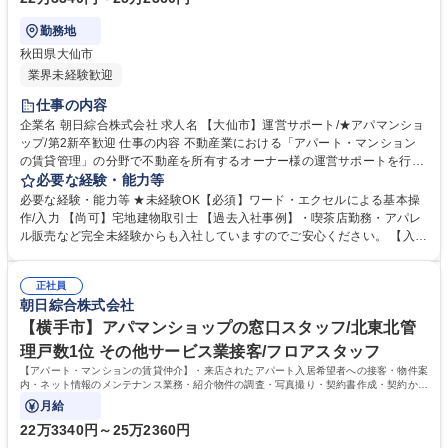
勤務地
秋田県大仙市
業界未経験歓迎
仕事の内容
企業名 朝日綜合株式会社 求人名 【大仙市】運営サポート/★アパマンショ
ップ/第2新卒歓迎 仕事の内容 不動産業における「アパート・マンション
の賃貸管理」の分野で不動産を所有するオーナー様の運営サポートを行う
仕事です。 ・物件を巡回調査し所定の書式報告書を作成 ・ご入居者様の
必要な経験・能力等
入退去のサポート ・ご入居者様の要望、お困り事、修繕の対応 ・賃貸募
必要な経験・能力等 ★未経験OK【必須】ワード・エクセルによる基本操
集物件の現地調査、情報収集 ・各種契約管理 ・市場ニーズ等、不動産情
作/入力 【尚可】宅地建物取引士 【過去入社事例】・喫茶店勤務・アパレ
報分析からのオーナー様相談対応 ※建物の改変を伴う業務は含まない 募
ル販売など完全未経験からも入社していますのでご安心ください。 【入社
集職種 【大仙市】運営サポート/★アパマンショップ/第2新卒歓迎
後イメージ】・OJT中心に業務に慣れていっていただきます。・専門的な
知識は不要です。 【キャリアパス】・県内を中心に賃貸だけでなく、開
正社員
発、管理、売買まで不動産に関わる事業を展開している為、入社後のキャ
朝日綜合株式会社
リアの選択肢も幅広いです！ 【正当な評価】・3か月単位で査定をしてお
り、実績に応じて給与反映有 学歴・資格 学歴：大学院 大学 高専 短大 専
【横手市】アパマンショップの窓口スタッフ/北東北管
修学校 高校 語学力： 資格：第一種運転免許普通自動車 宅地建物取引士
理戸数1位 その他サービス業接客/フロアスタッフ
【アパート・マンションの賃貸仲介】・来店されたアパート入居希望者への接客・物件案
内・ネット情報のメンテナンス業務・紹介物件の調査・写真撮り・契約書作成・契約から
入居までの段取りなど
月給
22万3340円～25万2360円