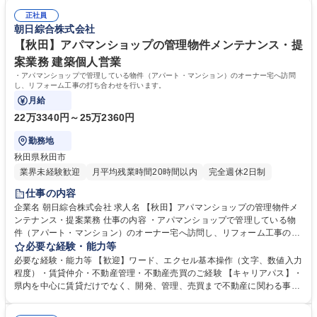
知識は不要です。 【キャリアパス】・県内を中心に賃貸だけでなく、開
正社員
発、管理、売買まで不動産に関わる事業を展開している為、入社後のキャ
朝日綜合株式会社
リアの選択肢も幅広いです！ 【正当な評価】・3か月単位で査定をしてお
り、実績に応じて給与反映有 学歴・資格 学歴：大学院 大学 高専 短大 専
【秋田】アパマンショップの管理物件メンテナンス・提
修学校 高校 語学力： 資格：第一種運転免許普通自動車 宅地建物取引士
案業務 建築個人営業
・アパマンショップで管理している物件（アパート・マンション）のオーナー宅へ訪問
し、リフォーム工事の打ち合わせを行います。
月給
22万3340円～25万2360円
勤務地
秋田県秋田市
業界未経験歓迎
月平均残業時間20時間以内
完全週休2日制
仕事の内容
企業名 朝日綜合株式会社 求人名 【秋田】アパマンショップの管理物件メ
ンテナンス・提案業務 仕事の内容 ・アパマンショップで管理している物
件（アパート・マンション）のオーナー宅へ訪問し、リフォーム工事の打
ち合わせを行います。 ・当社で管理している賃貸物件の修繕を要する物件
必要な経験・能力等
への業者手配を行います。・新規開拓、飛び込み等の営業業務は一切な
必要な経験・能力等 【歓迎】ワード、エクセル基本操作（文字、数値入力
く、お客様への定期訪問がメインとなります。＊私有車を借り上げて使用
程度）・賃貸仲介・不動産管理・不動産売買のご経験 【キャリアパス】・
します（ガソリン代他支給）【サービス】「敷金・礼金・仲介料ゼロ」の
県内を中心に賃貸だけでなく、開発、管理、売買まで不動産に関わる事業
トリプルゼロ、連帯保証人に代わる「保証人不要」システムの提供など、
を展開している 為、入社後のキャリアの選択肢も幅広いです！ 【正当な
常にワンランク上のサービスを目指しております。 募集職種 【秋田】ア
評価】・3か月単位で査定をしており、実績に応じて給与反映されます。