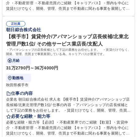
の日々の進捗管理・スタッフ教育 ・行動策定管理 ・アパート案内 ※業務
介 ・不動産管理 ・不動産売買のご経験 【キャリアパス】・県内を中心に
には私有車を使用します。 【サービス】「敷金・礼金・仲介料ゼロ」のト
賃貸だけでなく、開発、管理、売買まで不動産に関わる事業を展開してい
リプルゼロ、連帯保証人に代わる「保証人不要」システムの提供など、常
る為、入社後 のキャリアの選択肢も幅広いです！ 【正当な評価】・3か月
にワンランク上のサービスを目指しております。 募集職種 【秋田市泉】
単位で査定をしており、実績に応じて給与反映されます。 【当社の魅力】
賃貸仲介/アパマンショップ店長候補/北東北管理戸数1位/
正社員
創業当初から、街づくり貢献のため、ノーザンハピネッツをはじめとした
朝日綜合株式会社
地域のスポーツチームのスポンサーや寄付を実施しています。地場に根付
いた企業として、これからも地域の役に立つ仕事を行います。 学歴・資格
【横手市】賃貸仲介/アパマンショップ店長候補/北東北
学歴：大学院 大学 高専 短大 専修学校 高校 語学力： 資格：宅地建物取引
管理戸数1位/ その他サービス業店長/支配人
士 第一種運転免許普通自動車
・アパマンショップの店長候補として下記の業務をお任せします。 ・賃貸だけでなく、
開発、管理、売買まで事業展開している為、キャリアパスが豊富です。
月給
31万2790円～36万4000円
勤務地
秋田県横手市
仕事の内容
企業名 朝日綜合株式会社 求人名 【横手市】賃貸仲介/アパマンショップ店
長候補/北東北管理戸数1位/ 仕事の内容 ・アパマンショップの店長候補と
して下記の業務をお任せします。 ・賃貸だけでなく、開発、管理、売買ま
で事業展開している為、キャリアパスが豊富です。 【詳細】・賃貸管理物
必要な経験・能力等
件の仕入・取得、リノベーション提案 ・店舗の営業目標設定から達成への
必要な経験・能力等 【必須】・不動産業界でのご経験 【歓迎】・賃貸仲
日々の進捗管理・スタッフ教育 ・行動策定管理 ・アパート案内 ※業務に
介 ・不動産管理 ・不動産売買のご経験 【キャリアパス】・県内を中心に
は私有車を使用します。 【サービス】「敷金・礼金・仲介料ゼロ」のトリ
賃貸だけでなく、開発、管理、売買まで不動産に関わる事業を展開してい