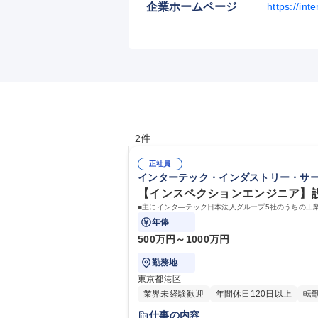
企業ホームページ
https://in
2件
正社員
インターテック・インダストリー・サ
【インスペクションエンジニア】設立
■主にインタ―テック日本法人グループ5社のうちの工
年俸
500万円～1000万円
勤務地
東京都港区
業界未経験歓迎
年間休日120日以上
転
仕事の内容