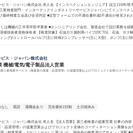
設立130年/世界最大手の認証サービス事業 仕事の内容 ■主に
業検査部門・インターテックインダストリーサービスジャパンにてインスペクションエン
び最終検査立会及び合否判定 ■定型フォームでの不適合書作成(不適合が発見された場
了証（インスペクションリリース）の作成 ■客先とのレポート内容等のやり取り 等 募集職種 【イン
ス事業
しくは機械の工学系学部卒業者 ■エンジニアリング会社、製造会社で設計業務を経
ング)/コントロールバルブ(主に特殊)/コンプレッサー(主に大型)、ポンプ(主に特
等 学歴・資格 学歴：大学院 大学 語学力：英語 資格：ガス溶接作業者 非破壊試験技
ービス・ジャパン株式会社
 機械/電気/電子製品法人営業
の第三者検査サービス（検査員の派遣・品質管理）の提案営業およびプロジェクト全体のコーディ
勤なし
英語
退職金あり
完全週休2日制
土日祝休み
案営業 仕事の内容 石油・ガス・電力業界等の大手顧客に対し、
）の提案営業およびプロジェクト全体のコーディネーション業務をお任せします。 ■EPC・重工メ
要望（検査基準・スケジュール）に基づいた、国内外の検査員のアサイン・手配 ■