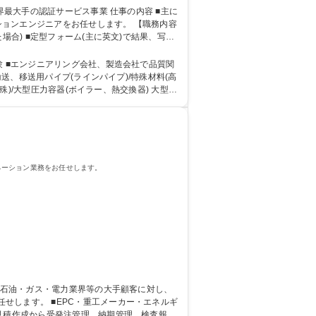
ジニアをお任せします。 【職務内容
合) ■定型フォーム(主に英文)で結果、写真
スペクションエン
験 ■エンジニアリング会社、製造会社で品質関
殊)/大型圧力容器(ボイラー、熱交換器) 大型電
ネーション業務をお任せします。
ーカー・エネルギ
見積作成から受発注管理、納期管理、検査報告