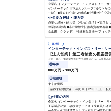
企業名 インターテック・インダストリー・サービス・ジャパン株式会社 求人名 【インスペクションエンジニア】
インタ―テック日本法人グループ5社のうちの工
一部】 ■検査前会議への出席■中間検査立会及
を含めた報告書(インスペクションレポート)作成■検査完
必要な経験・能力等
ジニア】設立130年/世界最大手の認証サービ
必要な経験・能力等 【何れか必須】■電気も
連業務経験者 ■非破壊検査技術者資格保有者 ■溶接技術者資格保有者 【検査対象】石油ガス掘削用パイプ(OCTG)、石油、ガス輸送、移送用パイプ(ラインパイプ)/特殊材料(高
合金鋼、クラッド)、特殊材配管接手(フィッティ
動機及び発電機、大型変圧器、スイッチギア/海底ケーブル/計装品、コントロールパネル 
術者・非破壊検査 アーク溶接作業者
正社員
インターテック・インダストリー・サ
【法人営業】第三者検査の提案営業
石油・ガス・電力業界等の大手顧客に対し、工業製品
年俸
600万円～900万円
勤務地
東京都港区
業界未経験歓迎
年間休日120日以上
転
仕事の内容
企業名 インターテック・インダストリー・サービス・ジャパン株式会社 求人名 【法人営業】第三者検査の提
工業製品の第三者検査サービス（検査員の派遣・品質管理
ー企業への深耕営業および入札対応 ■顧客の