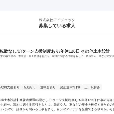
株式会社アイジェック
募集している求人
転勤なし/UIターン支援制度あり/年休126日 その他土木設計
連する構造物の土木設計・施工検討をお任せ。現地に関する情報をもとに、鉄道や人、車などの安
格取得支援あり
転勤なし
退職金あり
完全週休2日制
土日祝休み
。現地に関する情報をもとに、鉄道や人、車などの安全を確保するための設計を実施頂きます
ていくので、計画から関わる仕事も多く、自分のアイデアを提案できるやりがいも
ています。調査や打合せなどでの外出もありますが、9割は内勤です。1件あたり