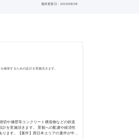
最終更新日：2026/08/09
全を確保するための設計を実施頂きます。
。 景観への配慮や経済性
あります。【案件】西日本エリアの案件が中心
半年～長いもので2年をかけて一人平均3～4件