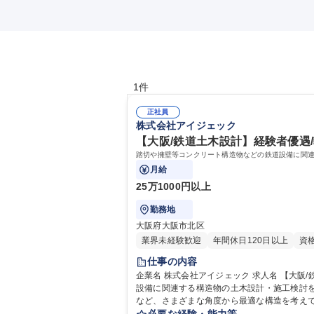
1件
正社員
株式会社アイジェック
【大阪/鉄道土木設計】経験者優遇/
踏切や擁壁等コンクリート構造物などの鉄道設備に関
月給
25万1000円以上
勤務地
大阪府大阪市北区
業界未経験歓迎
年間休日120日以上
資
仕事の内容
企業名 株式会社アイジェック 求人名 【大阪/鉄道土木設計】経験者優遇/転勤なし/UIターン支援制度あり/年休126日 仕事の内容 踏切や擁壁等コンクリート構造物などの鉄道
設備に関連する構造物の土木設計・施工検討をお任せ
など、さまざまな角度から最適な構造を考え
ですが、最近では関東や海外の案件も取り扱っ