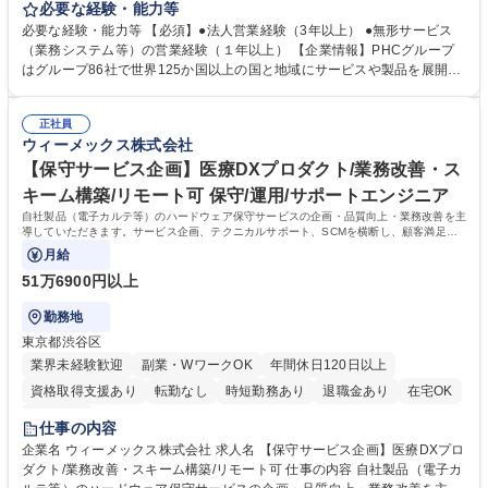
サービスを組み合わせて最適なソリューションを構築して提案していただ
必要な経験・能力等
きます。 予防医療領域は今後市場規模の拡大が予想されています。以下業
必要な経験・能力等 【必須】●法人営業経験（3年以上） ●無形サービス
務をお任せします。 ●新規顧客獲得のための営業活動および既存顧客との
（業務システム等）の営業経験（１年以上） 【企業情報】PHCグループ
関係構築と課題解決の提案 ●顧客のニーズをもとにサービスの企画、開発
はグループ86社で世界125か国以上の国と地域にサービスや製品を展開す
につながる社内提案 【サービス群】 ・WellsPort Step（特定保健指導支
るグローバルヘルスケア企業です。 【キャリアパス】入社後1ヶ月程度
援／2008年～） ・WellsPort Navi（健康・生活改善支援／2015年～） 募
は、事業およびサービス理解のために座学での研修や営業同行を行ってい
集職種 【東京】セールス（健康推進システム）/フルフレックス/リーダー
正社員
ただき、2ヶ月目以降は、営業担当として新規顧客獲得活動を行っていた
ウィーメックス株式会社
候補
だきます。その後、実績・志向に応じてマネージャーやその他ポジション
などキャリアを拡げて頂きます。 学歴・資格 学歴：大学院 大学 高専 短大
【保守サービス企画】医療DXプロダクト/業務改善・ス
専修学校 高校 語学力： 資格：
キーム構築/リモート可 保守/運用/サポートエンジニア
自社製品（電子カルテ等）のハードウェア保守サービスの企画・品質向上・業務改善を主
導していただきます。サービス企画、テクニカルサポート、SCMを横断し、顧客満足と
製品の安定稼働を支える重要な役割です。
月給
51万6900円以上
勤務地
東京都渋谷区
業界未経験歓迎
副業・WワークOK
年間休日120日以上
資格取得支援あり
転勤なし
時短勤務あり
退職金あり
在宅OK
服装自由
仕事の内容
企業名 ウィーメックス株式会社 求人名 【保守サービス企画】医療DXプロ
ダクト/業務改善・スキーム構築/リモート可 仕事の内容 自社製品（電子カ