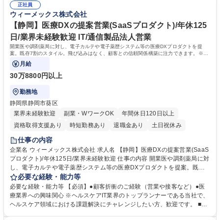
情報収集アライアンス構築（紹介スキームの構築）●電子カルテ導入検討
正社員
師の人生に関わる大きな意思決定を支援できる●「営業＋コンサル」の複
ウィーメックス株式会社
情報の収集（新規開業医・他社利用先） 募集職種 【目黒】医師向け開業
合スキルが身につく●不動産・医療・金融といった複数業界の知見が得ら
支援担当/医療営業からのキャリチェン可/営業×コンサル
れる●案件創出から成約まで一気通貫で関われる 学歴・資格 学歴：大学院
【静岡】医療DXの提案営業(SaaSプロダクト)/年休125
大学 高専 短大 専修学校 高校 語学力： 資格：
日/業界未経験歓迎 IT/通信製品法人営業
開業医や調剤薬局に対し、電子カルテや電子薬歴システム等の医療DXプロダクトを提
案。既存7割のスタイル。飛び込みはなく、顧客との信頼関係構築に注力できます。※コ
ミュニケーションスキル重視です。
月給
30万8800円以上
勤務地
静岡県静岡市葵区
業界未経験歓迎
副業・WワークOK
年間休日120日以上
資格取得支援あり
時短勤務あり
退職金あり
土日祝休み
仕事の内容
企業名 ウィーメックス株式会社 求人名 【静岡】医療DXの提案営業(SaaS
プロダクト)/年休125日/業界未経験歓迎 仕事の内容 開業医や調剤薬局に対
し、電子カルテや電子薬歴システム等の医療DXプロダクトを提案。既存7
割のスタイル。飛び込みはなく、顧客との信頼関係構築に注力できます。
必要な経験・能力等
※コミュニケーションスキル重視です。 ●クリニック・調剤薬局へ課題を
必要な経験・能力等 【必須】●顧客折衝のご経験（営業や接客など）●医
ヒアリングし、ご提案から導入までを担当。※アフターフォローは別担当
療業界への興味関心 ※ヘルスケアIT業界のトップランナーである当社で、
者が対応。 【サービス商材】電子カルテ、医事コンピューター、診察券発
ヘルスケア領域における課題解決にチャレンジしたい方、歓迎です。 ■や
行機など 【顧客】開業医、調剤薬局（顧客の属性：医者・薬剤師） ※1週
りがい：ドクターが知らない電子カルテ/レセプターの販売をしており情報