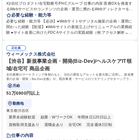
X)/自社プロダクト/在宅勤務可/PHCグループ 仕事の内容 医療DXを推進す
るWebサービスやコンテンツの企画・運営に携わるWebディレクターを募
集します。単なる進行管理にとどまらず、グランドデザイン策定や要件定
必要な経験・能力等
義など上流工程や体制づくりに携われます。 (1) サービス企画・要件整理:
必要な経験・能力等 【必須】●Webサイトやデジタル施策の企画・運用に
全体構想に基づき仕様を整理し、関係部署と調整。 (2) プロジェクト進行
関わった経験 【歓迎】●Webサイトの新規立上げやリニューアルの業務経
管理: WBS作成や外部ベンダーとの連携。 (3) サイト・コンテンツ設計: C
験 ●サイト改善に向けたPDCAサイクルの実践経験（例:アクセス解析→改
MSを用いた運用や画面仕様の検討。 (4) 分析・改善提案: Google Analytic
善提案→実施） 【期待する人物像】●1～2年先の状況や問題を予測し、危
s等を活用した行動分析。 (5) 品質管理: リリース前の動作確認・不具合改
機を避け、機会を掴むための行動を取った経験 ●複雑な問題を分解し、解
善。 募集職種 【渋谷】WEBディレクター(医療DX)/自社プロダクト/在宅
正社員
決策の優先順位を付けて3つ程度一覧化し、実行する際の障害を予測し、
ウィーメックス株式会社
勤務可/PHCグループ
事前に対応策を考えた経験 学歴・資格 学歴：大学院 大学 高専 短大 専修
学校 高校 語学力： 資格：
【渋谷】新規事業企画・開発(Biz-Dev)/ヘルスケアIT領
域/在宅可 商品企画
全社横断のマーケティング体制のもと、当社の豊富なアセットを最大限に活用し、新規事
業の企画・開発（Biz-Dev全般）や、既存事業・サービスのリモデリングやターンアラウ
ンドを推進します。
月給
51万6900円以上
勤務地
東京都渋谷区
業界未経験歓迎
副業・WワークOK
年間休日120日以上
資格取得支援あり
退職金あり
在宅OK
完全週休2日制
土日祝休み
仕事の内容