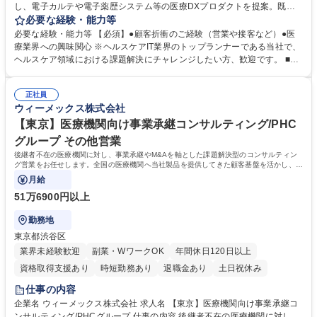
し、電子カルテや電子薬歴システム等の医療DXプロダクトを提案。既存7
割のスタイル。飛び込みはなく、顧客との信頼関係構築に注力できます。
必要な経験・能力等
※コミュニケーションスキル重視です。 ●クリニック・調剤薬局へ課題を
必要な経験・能力等 【必須】●顧客折衝のご経験（営業や接客など）●医
ヒアリングし、ご提案から導入までを担当。※アフターフォローは別担当
療業界への興味関心 ※ヘルスケアIT業界のトップランナーである当社で、
者が対応。 【サービス商材】電子カルテ、医事コンピューター、診察券発
ヘルスケア領域における課題解決にチャレンジしたい方、歓迎です。 ■や
行機など 【顧客】開業医、調剤薬局（顧客の属性：医者・薬剤師） ※1週
りがい：ドクターが知らない電子カルテ/レセプターの販売をしており情報
間の座学と3ヶ月の同行研修でITと医療の知識をじっくり習得。平均価格2
提供や頼っていただく機会が多いです。医療業界に特化したソリューショ
00から300万円の商材を扱い、1人あたり40から50社を担当します。 募集
正社員
ンを提供するため、感謝されることが多く、やりがい◎ ■教育・研修体
ウィーメックス株式会社
職種 【三重】医療DXの提案営業(SaaSプロダクト)/年休125日/業界未経験
制：研修（1週間程度／業界や製品研究）の他、3カ月ほど先輩に同席して
歓迎
業務を学びます。新入社員研修/職種別研修など豊富なプログラムを揃え、
【東京】医療機関向け事業承継コンサルティング/PHC
社員のキャリア・スキルに合わせた成長を支援！ 学歴・資格 学歴：大学
グループ その他営業
院 大学 高専 短大 専修学校 高校 語学力： 資格：第一種運転免許普通自動
後継者不在の医療機関に対し、事業承継やM&Aを軸とした課題解決型のコンサルティン
車
グ営業をお任せします。全国の医療機関へ当社製品を提供してきた顧客基盤を活かし、院
長先生の「後継者問題」を解決します。
月給
51万6900円以上
勤務地
東京都渋谷区
業界未経験歓迎
副業・WワークOK
年間休日120日以上
資格取得支援あり
時短勤務あり
退職金あり
土日祝休み
仕事の内容
企業名 ウィーメックス株式会社 求人名 【東京】医療機関向け事業承継コ
ンサルティング/PHCグループ 仕事の内容 後継者不在の医療機関に対し、