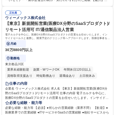
ーケ/セミナー・展示会運営の制作・実行のいずれかのご経験 【魅力】フ
流入の最大化 ●製品・サービスに関するセミナー動画・記事・ホワイトペ
ルフレックスタイム制や在宅勤務制度（フルリモート可）独自の休暇制度
ーパー（資料）、コラム、導入事例などのコンテンツ企画立案、進行管理
であるウェルビーイング休暇など多様な働き方を支援しています。コンテ
●薬局経営者・管理薬剤師へのインタビュー・監修依頼によるコンテンツ
正社員
ンツは製品やサービスに関する内容に限定されません。顧客が開業・経営
ウィーメックス株式会社
の磨き上げ など 募集職種 【渋谷】プロダクトマーケティング(医療DX・S
のために生かすことができ、当社製品・サービスに興味を持っていただけ
aaSプロダクト）/リモートワーク可
るきっかけになる内容であれば幅広く企画、制作していただけます。 学
【東京】新規開拓営業(医療DX分野のSaaSプロダクト)/
歴・資格 学歴：大学院 大学 高専 短大 専修学校 高校 語学力： 資格：
リモート活用可 IT/通信製品法人営業
電子カルテを中心に、医療DX分野のSaaSプロダクトの営業をお任せいたします。イン
サイドセールスと連携し、開業予定のクリニック等へアプローチします。医療従事者をサ
ポートし、社会課題解決をリードします。
月給
30万8800円以上
勤務地
東京都品川区
業界未経験歓迎
副業・WワークOK
年間休日120日以上
資格取得支援あり
時短勤務あり
退職金あり
土日祝休み
仕事の内容
企業名 ウィーメックス株式会社 求人名 【東京】新規開拓営業(医療DX分
野のSaaSプロダクト)/リモート活用可 仕事の内容 電子カルテを中心に、
医療DX分野のSaaSプロダクトの営業をお任せいたします。インサイドセ
ールスと連携し、開業予定のクリニック等へアプローチします。医療従事
必要な経験・能力等
者をサポートし、社会課題解決をリードします。 【詳細】●診療所に向け
必要な経験・能力等 【必須】●何らかの営業経験（業界不問） 【歓迎】●
た医療情報システムの新規開拓営業 ●新規開業並びに他社のシステムを導
医療業界での営業経験 ●ITサービスやSaaSの営業経験 ●他社サービスから