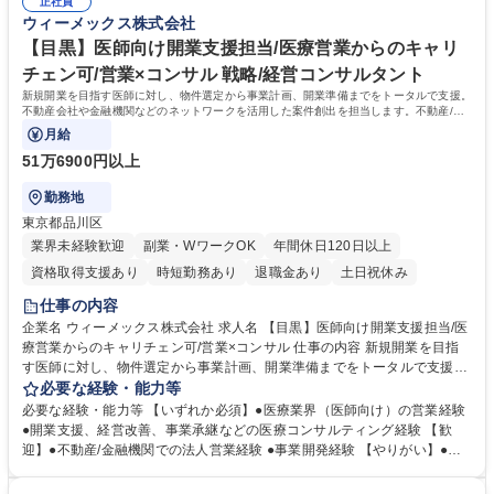
ルに対応するオペレーションのプロセスやシステムの構築に向けた施策企
正社員
構築に裁量を持って挑戦できます。販売領域に留まらず幅広いプロジェク
ウィーメックス株式会社
画 募集職種 【渋谷】業務企画（販売業務プロセス改革）/リモート可/フル
トに参画し、医療DXの推進と利益最大化に直接貢献できるやりがいがあ
フレックス
ります。 学歴・資格 学歴：大学院 大学 高専 短大 専修学校 高校 語学力：
【目黒】医師向け開業支援担当/医療営業からのキャリ
資格：
チェン可/営業×コンサル 戦略/経営コンサルタント
新規開業を目指す医師に対し、物件選定から事業計画、開業準備までをトータルで支援。
不動産会社や金融機関などのネットワークを活用した案件創出を担当します。不動産/医
療/金融のトータルスキルが身につきます。
月給
51万6900円以上
勤務地
東京都品川区
業界未経験歓迎
副業・WワークOK
年間休日120日以上
資格取得支援あり
時短勤務あり
退職金あり
土日祝休み
仕事の内容
企業名 ウィーメックス株式会社 求人名 【目黒】医師向け開業支援担当/医
療営業からのキャリチェン可/営業×コンサル 仕事の内容 新規開業を目指
す医師に対し、物件選定から事業計画、開業準備までをトータルで支援。
不動産会社や金融機関などのネットワークを活用した案件創出を担当しま
必要な経験・能力等
す。不動産/医療/金融のトータルスキルが身につきます。 (1)開業支援業
必要な経験・能力等 【いずれか必須】●医療業界（医師向け）の営業経験
務…●医師への開業コンサルティング（開業意向ヒアリング、診療方針・
●開業支援、経営改善、事業承継などの医療コンサルティング経験 【歓
診療科に応じた立地戦略立案）●必要に応じた各種業者（建設/内装/医療機
迎】●不動産/金融機関での法人営業経験 ●事業開発経験 【やりがい】●営
器/税理士等）の紹介・調整 (2)案件開拓（ソーシング業務）…●不動産会
業スキルとコンサルティングスキルの両方を活かしながら、医師の人生に
社・金融機関等へのアプローチ●開業可能物件・居抜き案件・承継案件の
おける大きな意思決定を支援できるやりがいのあるポジションです。●医