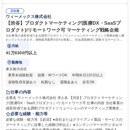
品改善へのフィードバック (5)セキュリティやネットワーク構成の改善提
験 【魅力】医療DXの最前線で「ITの専門性」と「社会貢献」を同時に実
案 現場と技術職の架け橋となり、医療DXの基盤を支える重要な役割で
感できる点です。国内トップクラスのシェアを誇る電子カルテやレセプト
す。 募集職種 【福岡】医療ITシステムのフィールドサポート/カスタマー
正社員
関連システムを扱うため、自身の介在が全国の医療現場の円滑な運営に直
ウィーメックス株式会社
サービス
結します。本ポジションは、現場の困難な課題を解決する「技術コンサル
タント」に近い役割です。ネットワークやセキュリティの深い知識を駆使
【渋谷】プロダクトマーケティング(医療DX・SaaSプ
し、顧客や販売パートナーと対等に折衝する経験が積めます。 学歴・資格
ロダクト)/リモートワーク可 マーケティング戦略企画
学歴：大学院 大学 高専 短大 専修学校 高校 語学力： 資格：第一種運転免
当社事業の成長領域である調剤プロダクトソリューションのマーケティング業務全般に携
許普通自動車
わっていただきます。保険薬局業界のDXを推進し、社会課題解決に貢献するサービスの
拡大に貢献できます。
月給
41万6300円以上
勤務地
東京都渋谷区
業界未経験歓迎
副業・WワークOK
年間休日120日以上
資格取得支援あり
転勤なし
退職金あり
在宅OK
完全週休2日制
土日祝休み
仕事の内容
企業名 ウィーメックス株式会社 求人名 【渋谷】プロダクトマーケティン
グ(医療DX・SaaSプロダクト）/リモートワーク可 仕事の内容 当社事業の
成長領域である調剤プロダクトソリューションのマーケティング業務全般
に携わっていただきます。保険薬局業界のDXを推進し、社会課題解決に
必要な経験・能力等
貢献するサービスの拡大に貢献できます。 ●マーケットニーズに合わせた
必要な経験・能力等 【必須】●自社またはクライアント製品・サービスの
リアルタイムセミナー（オンライン）の企画立案・実行 ●Web広告配信の
マーケティングに従事した経験(3年以上）●コンテンツマーケ/デジタルマ
ためのランディングページ等のコンテンツ、SEO等によるサーチエンジン