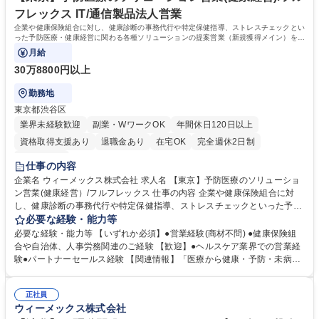
フレックス IT/通信製品法人営業
企業や健康保険組合に対し、健康診断の事務代行や特定保健指導、ストレスチェックとい
った予防医療・健康経営に関わる各種ソリューションの提案営業（新規獲得メイン）をお
任せします。
月給
30万8800円以上
勤務地
東京都渋谷区
業界未経験歓迎
副業・WワークOK
年間休日120日以上
資格取得支援あり
退職金あり
在宅OK
完全週休2日制
土日祝休み
仕事の内容
企業名 ウィーメックス株式会社 求人名 【東京】予防医療のソリューショ
ン営業(健康経営）/フルフレックス 仕事の内容 企業や健康保険組合に対
し、健康診断の事務代行や特定保健指導、ストレスチェックといった予防
医療・健康経営に関わる各種ソリューションの提案営業（新規獲得メイ
必要な経験・能力等
ン）をお任せします。 【詳細】顧客の課題に合わせた最適な予防医療サー
必要な経験・能力等 【いずれか必須】●営業経験(商材不問) ●健康保険組
ビスの企画・コーディネートおよび提案。新規顧客獲得に向けた提案活動
合や自治体、人事労務関連のご経験 【歓迎】●ヘルスケア業界での営業経
を軸に、将来的にはサービス企画や運用改善など、事業開発フェーズにお
験●パートナーセールス経験 【関連情報】「医療から健康・予防・未病
ける仕組み創りにも深く関わることが可能です。 【魅力】拡大を続ける予
へ」への期待が高まります。健康経営においては、予防や健康管理にとど
防医療・健康経営市場の収益の柱を自ら創り上げるやりがいと、人々の健
まらず、生産性改善や長時間労働抑制、メンタルヘルス等を意味し、大企
康や企業の生産性向上に貢献できる社会的意義があります。 募集職種
正社員
業中心に経営者や人事の注目する重要テーマの一つとなっています。 【企
ウィーメックス株式会社
【東京】予防医療のソリューション営業(健康経営）/フルフレックス
業情報】PHCグループはグループ86社で世界125か国以上の国と地域にサ