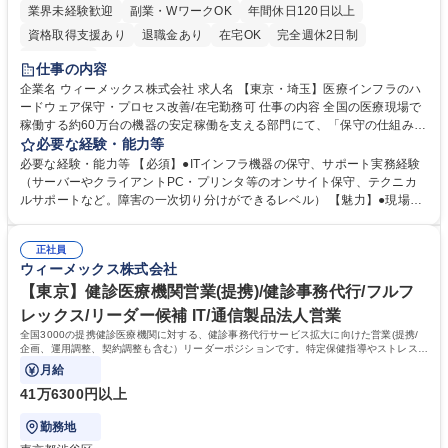
業界未経験歓迎
副業・WワークOK
年間休日120日以上
資格取得支援あり
退職金あり
在宅OK
完全週休2日制
土日祝休み
仕事の内容
企業名 ウィーメックス株式会社 求人名 【東京・埼玉】医療インフラのハ
ードウェア保守・プロセス改善/在宅勤務可 仕事の内容 全国の医療現場で
稼働する約60万台の機器の安定稼働を支える部門にて、「保守の仕組みづ
くり」「業務改善」「委託先管理」をお任せします。※実際の現地作業は
必要な経験・能力等
外部の保守会社が担当するため、現地対応は原則なし。 【STEP1】障害
必要な経験・能力等 【必須】●ITインフラ機器の保守、サポート実務経験
切り分けや周辺機器の保守スキーム構築といった上流業務の第一歩を経験
（サーバーやクライアントPC・プリンタ等のオンサイト保守、テクニカ
(入社～半年）【STEP2】委託先の管理を通じ、データ分析やKPI運用、求
ルサポートなど。障害の一次切り分けができるレベル） 【魅力】●現場か
める品質基準の理解を深めます。【STEP3】その知見を武器に、既存プロ
らのキャリアチェンジ： オンサイト保守などの現場経験を活かし、内勤メ
セスの根本的な改善や中核機器（PC・サーバー等）の保守運用設計を企
インの「企画・プロセス改善担当」へ、無理なく段階的にキャリアアップ
画・実行。他部門と連携しながら、保守スキームを再構築する実務リーダ
正社員
できる環境です。●医療インフラを支える社会的意義： 全国の“止められな
ウィーメックス株式会社
ーとして活躍します。 募集職種 【東京・埼玉】医療インフラのハードウ
い医療現場”を裏側から支える、使命感の大きな仕事です。●柔軟な働き
ェア保守・プロセス改善/在宅勤務可
方： 在宅勤務やフレックスを柔軟に利用でき、ワークライフバランスを整
【東京】健診医療機関営業(提携)/健診事務代行/フルフ
えやすい環境です。 学歴・資格 学歴：大学院 大学 高専 短大 専修学校 高
レックス/リーダー候補 IT/通信製品法人営業
校 語学力： 資格：
全国3000の提携健診医療機関に対する、健診事務代行サービス拡大に向けた営業(提携/
企画、運用調整、契約調整も含む）リーダーポジションです。特定保健指導やストレスチ
ェック等の付加価値サービスを提案。
月給
41万6300円以上
勤務地