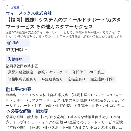
ンテンツ企画立案、進行管理、品質管理 (4)ドクターなど医療従事者への
ステム・医事コンピューター・経営管理システム ●記事・ホワイトペーパ
インタビュー・監修依頼によるコンテンツの磨き上げ 募集職種 【渋谷】
正社員
ーなどのコンテンツ作成 など 【部門概要】医科・調剤・ウェルネス領域
ウィーメックス株式会社
マーケティングプロデューサー/ドクター向けWEBサイト強化/リモート可
など全社のマーケティング業務を担い、メディアプラットフォームを構築
し、お客様の課題解決ができるコンテンツやサービスを提供し医療DXの
【福岡】医療ITシステムのフィールドサポート/カスタ
推進、顧客数最大化を行っています。 学歴・資格 学歴：大学院 大学 高専
マーサービス その他カスタマーサクセス
短大 専修学校 高校 語学力： 資格：
医療DXの推進を支えるフィールドサポートとして、病院や薬局が使用する電子カルテ・
レセコン等の障害対応、導入時のネットワーク構築支援、顧客や代理店との折衝などをお
任せします。
月給
37万円以上
勤務地
福岡県福岡市博多区
業界未経験歓迎
副業・WワークOK
年間休日120日以上
資格取得支援あり
時短勤務あり
退職金あり
完全週休2日制
土日祝休み
仕事の内容
企業名 ウィーメックス株式会社 求人名 【福岡】医療ITシステムのフィー
ルドサポート/カスタマーサービス 仕事の内容 医療DXの推進を支えるフィ
ールドサポートとして、病院や薬局が使用する電子カルテ・レセコン等の
障害対応、導入時のネットワーク構築支援、顧客や代理店との折衝などを
必要な経験・能力等
お任せします。 (1)現地・リモートでの障害切り分けと解決策の提示 (2)導
必要な経験・能力等 【いずれか必須】●基本的な情報通信技術(ICT)の知
入時のネットワーク構築支援と環境調査 (3)営業からの困難案件の引き継
識、トラブルシューティングの経験 ●IT企業でのサポート・サービス経験
ぎ、顧客・代理店とのクロージング交渉 (4)カスタマーボイスの収集と製
（年数不問） 【歓迎】●ITパスポート●電子カルテ/レセコンの取り扱い経