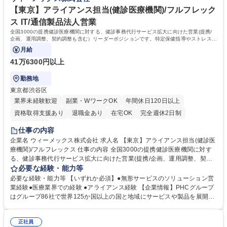
能。最先端技術を自社プロダクトや業務改革に直接落とし込み、事業成長
と社会貢献を実感できます。 学歴・資格 学歴：大学院 大学 高専 短大 専
【東京】アライアンス担当(健診医療機関)/フルフレック
修学校 高校 語学力： 資格：
ス IT/通信製品法人営業
全国3000の提携健診医療機関に対する、健診事務代行サービス拡大に向けた営業(提携/
企画、運用調整、契約調整も含む）リーダーポジションです。特定保健指導やストレスチ
ェック等の付加価値サービスを提案。
月給
41万6300円以上
勤務地
東京都渋谷区
業界未経験歓迎
副業・WワークOK
年間休日120日以上
資格取得支援あり
退職金あり
在宅OK
完全週休2日制
土日祝休み
仕事の内容
企業名 ウィーメックス株式会社 求人名 【東京】アライアンス担当(健診医
療機関)/フルフレックス 仕事の内容 全国3000の提携健診医療機関に対す
る、健診事務代行サービス拡大に向けた営業(提携/企画、運用調整、契約
調整も含む）リーダーポジションです。特定保健指導やストレスチェック
必要な経験・能力等
等の付加価値サービスを提案。 (1)提携健診機関の課題把握と、事務代行
必要な経験・能力等 【いずれか必須】●無形サービスのソリューション営
サービス拡大に向けたソリューション提案 (2)特定保健指導やストレスチ
業経験●医療業界での経験 ●アライアンス経験 【企業情報】PHCグループ
ェック等の予防医療サービスの導入・運用調整 (3)新規サービス導入に伴
はグループ86社で世界125か国以上の国と地域にサービスや製品を展開す
う契約締結・調整業務 (4)現場のニーズを元にした、社内へのサービス企
るグローバルヘルスケア企業です。 【キャリアパス】提携する健診医療機
画・開発提案 営業活動に留まらず、事業成長を牽引するリーダーシップが
関への新たなソリューションの企画、運用調整、提案、管理などを実施し
期待されるポジションです。 募集職種 【東京】アライアンス担当(健診医
正社員
て頂きます。営業活動にとどまらず、顧客のニーズをもとにサービスの企