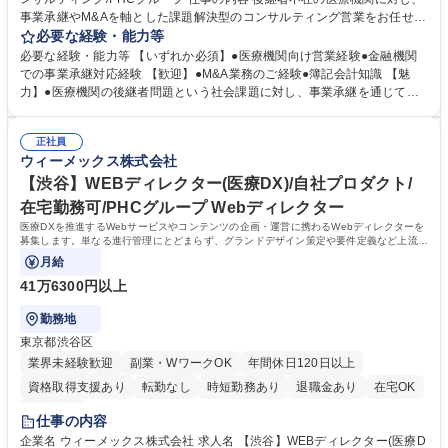
事業承継やM&Aを軸とした課題解決型のコンサルティング営業をお任せし
ます。全国の医療機関へ当社製品を提供してきた顧客基盤を活かし、院長
必要な経験・能力等
先生の「後継者問題」を解決します。 ・既存医療機関への承継ニーズヒア
必要な経験・能力等 【いずれか必須】●医療機関向け営業経験●金融機関
リング ・譲渡・承継先の情報整理、買手とのマッチング ・社内関連部署
での事業承継対応経験 【歓迎】●M&A業務のご経験●簿記会計知識 【魅
との連携による案件進捗管理 ・事業拡大に向けた営業施策の立案・実行
力】●医療機関の後継者問題という社会課題に対し、事業承継を通じて地
院長先生の人生設計や患者様の医療環境を守る、深い介在価値のある営業
域医療の継続に貢献できるポジションです。●当社が長年築いてきた医療
です。 募集職種 【東京】医療機関向け事業承継コンサルティング/PHCグ
機関との顧客基盤を活かし、院長先生の経営課題に深く入り込んだ提案が
ループ
正社員
できます。●単なる製品営業ではなく、院長先生の人生設計、従業員の雇
ウィーメックス株式会社
用、患者様の医療環境に関わる重要な意思決定を支援する、介在価値の高
い営業です。 学歴・資格 学歴：大学院 大学 高専 短大 専修学校 高校 語学
【渋谷】WEBディレクター(医療DX)/自社プロダクト/
力： 資格：第一種運転免許普通自動車
在宅勤務可/PHCグループ Webディレクター
医療DXを推進するWebサービスやコンテンツの企画・運営に携わるWebディレクターを
募集します。単なる進行管理にとどまらず、グランドデザイン策定や要件定義など上流工
程や体制づくりに携われます。
月給
41万6300円以上
勤務地
東京都渋谷区
業界未経験歓迎
副業・WワークOK
年間休日120日以上
資格取得支援あり
転勤なし
時短勤務あり
退職金あり
在宅OK
服装自由
仕事の内容
企業名 ウィーメックス株式会社 求人名 【渋谷】WEBディレクター(医療D