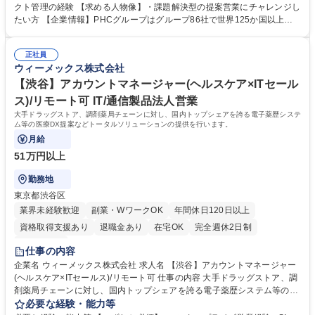
把握と、事務代行サービス拡大に向けたソリューション提案 (2)特定保健
クト管理の経験 【求める人物像】・課題解決型の提案営業にチャレンジし
指導やストレスチェック等の予防医療サービスの導入・運用調整 (3)新規
たい方 【企業情報】PHCグループはグループ86社で世界125か国以上の
サービス導入に伴う契約締結・調整業務 (4)現場のニーズを元にした、社
国と地域にサービスや製品を展開するグローバルヘルスケア企業です。
内へのサービス企画・開発提案 営業活動に留まらず、事業成長を牽引する
【キャリアパス】提携する健診医療機関への新たなソリューションの企
リーダーシップが期待されるポジションです。 募集職種 【東京】健診医
正社員
画、運用調整、提案、管理などを実施して頂きます。 学歴・資格 学歴：
ウィーメックス株式会社
療機関営業(提携)/健診事務代行/フルフレックス/メンバー採用
大学院 大学 高専 短大 専修学校 高校 語学力： 資格：
【渋谷】アカウントマネージャー(ヘルスケア×ITセール
ス)/リモート可 IT/通信製品法人営業
大手ドラッグストア、調剤薬局チェーンに対し、国内トップシェアを誇る電子薬歴システ
ム等の医療DX提案などトータルソリューションの提供を行います。
月給
51万円以上
勤務地
東京都渋谷区
業界未経験歓迎
副業・WワークOK
年間休日120日以上
資格取得支援あり
退職金あり
在宅OK
完全週休2日制
土日祝休み
仕事の内容
企業名 ウィーメックス株式会社 求人名 【渋谷】アカウントマネージャー
(ヘルスケア×ITセールス)/リモート可 仕事の内容 大手ドラッグストア、調
剤薬局チェーンに対し、国内トップシェアを誇る電子薬歴システム等の医
療DX提案などトータルソリューションの提供を行います。 ニーズヒアリ
必要な経験・能力等