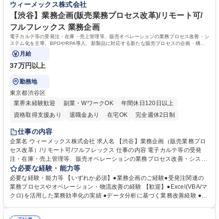
ウィーメックス株式会社
療機関)/フルフレックス
画、開発につながる社内提案を行うなど、リーダーシップをもって事業を
推進していただける方を募集しております。 学歴・資格 学歴：大学院 大
【渋谷】業務企画(販売業務プロセス改革)/リモート可/
学 高専 短大 専修学校 高校 語学力： 資格：
フルフレックス 業務企画
電子カルテ等の受発注・在庫・売上管理等、販売オペレーションの業務プロセス改善・シ
ステム化を主導。BPOやRPA導入、新製品に対応する新たな販売プロセスの企画・構築
をお任せします。
月給
37万円以上
勤務地
東京都渋谷区
業界未経験歓迎
副業・WワークOK
年間休日120日以上
資格取得支援あり
退職金あり
在宅OK
完全週休2日制
土日祝休み
仕事の内容
企業名 ウィーメックス株式会社 求人名 【渋谷】業務企画（販売業務プロ
セス改革）/リモート可/フルフレックス 仕事の内容 電子カルテ等の受発
注・在庫・売上管理等、販売オペレーションの業務プロセス改善・システ
ム化を主導。BPOやRPA導入、新製品に対応する新たな販売プロセスの企
必要な経験・能力等
画・構築をお任せします。 ●受注情報やPSI（仕入、販売、在庫）計画に
必要な経験・能力等 【いずれか必須】●業務企画のご経験●受発注関連の
基づく受注、納期調整、管理、出荷、売上計上、出荷、物流管理などの販
業務プロセスやオペレーション・物流改善の経験 【歓迎】●Excel(VBA/マ
売に関する最適なオペレーションの遂行 ●自部署の業務プロセスの改善・
クロ)を活用した業務効率化の実績 ●データ分析に基づく業務改善経験 ●ベ
改革により、品質・効率の向上 ●社内や関連会社を含めた販売系オペレー
ンダーコントロールやBPO設計の経験 【魅力】電子カルテの標準化など
ションのプロセスやシステムの最適化 ●成長戦略としての新たな事業モデ
市場が変化する中、トップベンダーの最前線で事業成長を支えるプロセス