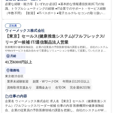
お任せします。 (1)現地・リモートでの障害切り分けと解決策の提示 (2)導
必要な経験・能力等 【いずれか必須】●基本的な情報通信技術(ICT)の知
入時のネットワーク構築支援と環境調査 (3)営業からの困難案件の引き継
識、トラブルシューティングの経験 ●IT企業でのサポート・サービス経験
ぎ、顧客・代理店とのクロージング交渉 (4)カスタマーボイスの収集と製
（年数不問） 【歓迎】●ITパスポート●電子カルテ/レセコンの取り扱い経
品改善へのフィードバック (5)セキュリティやネットワーク構成の改善提
験 【魅力】医療DXの最前線で「ITの専門性」と「社会貢献」を同時に実
案 現場と技術職の架け橋となり、医療DXの基盤を支える重要な役割で
感できる点です。国内トップクラスのシェアを誇る電子カルテやレセプト
す。 募集職種 【大阪】医療ITシステムのフィールドサポート/カスタマー
正社員
関連システムを扱うため、自身の介在が全国の医療現場の円滑な運営に直
ウィーメックス株式会社
サービス
結します。本ポジションは、現場の困難な課題を解決する「技術コンサル
タント」に近い役割です。ネットワークやセキュリティの深い知識を駆使
【東京】セールス(健康推進システム)/フルフレックス/
し、顧客や販売パートナーと対等に折衝する経験が積めます。 学歴・資格
リーダー候補 IT/通信製品法人営業
学歴：大学院 大学 高専 短大 専修学校 語学力： 資格：第一種運転免許普
医療機関や健康保険組合、企業の従業員の予防医療領域の課題を把握し、自社のシステム
通自動車
やWebサービスを組み合わせて最適なソリューションを構築して提案していただきま
す。
月給
41万6300円以上
勤務地
東京都渋谷区
業界未経験歓迎
副業・WワークOK
年間休日120日以上
資格取得支援あり
退職金あり
在宅OK
完全週休2日制
土日祝休み
仕事の内容
企業名 ウィーメックス株式会社 求人名 【東京】セールス（健康推進シス
テム）/フルフレックス/リーダー候補 仕事の内容 医療機関や健康保険組
合、企業の従業員の予防医療領域の課題を把握し、自社のシステムやWeb