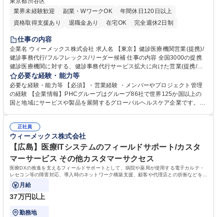
東京都渋谷区
業界未経験歓迎
副業・WワークOK
年間休日120日以上
資格取得支援あり
退職金あり
在宅OK
完全週休2日制
土日祝休み
仕事の内容
企業名 ウィーメックス株式会社 求人名 【東京】健診医療機関営業(提携)/
健診事務代行/フルフレックス/リーダー候補 仕事の内容 全国3000の提携
健診医療機関に対する、健診事務代行サービス拡大に向けた営業(提携/企
画、運用調整、契約調整も含む）リーダーポジションです。特定保健指導
必要な経験・能力等
やストレスチェック等の付加価値サービスを提案。 (1)提携健診機関の課
必要な経験・能力等 【必須】・営業経験 ・メンバーやプロジェクト管理
題把握と、事務代行サービス拡大に向けたソリューション提案 (2)特定保
の経験 【企業情報】PHCグループはグループ86社で世界125か国以上の
健指導やストレスチェック等の予防医療サービスの導入・運用調整 (3)新
国と地域にサービスや製品を展開するグローバルヘルスケア企業です。
規サービス導入に伴う契約締結・調整業務 (4)現場のニーズを元にした、
【キャリアパス】提携する健診医療機関への新たなソリューションの企
社内へのサービス企画・開発提案 営業活動に留まらず、事業成長を牽引す
画、運用調整、提案、管理などを実施して頂きます。 学歴・資格 学歴：
るリーダーシップが期待されるポジションです。 募集職種 【東京】健診
正社員
大学院 大学 高専 短大 専修学校 高校 語学力： 資格：
ウィーメックス株式会社
医療機関営業(提携)/健診事務代行/フルフレックス/リーダー候補
【広島】医療ITシステムのフィールドサポート/カスタ
マーサービス その他カスタマーサクセス
医療DXの推進を支えるフィールドサポートとして、病院や薬局が使用する電子カルテ・
レセコン等の障害対応、導入時のネットワーク構築支援、顧客や代理店との折衝などをお
任せします。
月給
37万円以上
勤務地