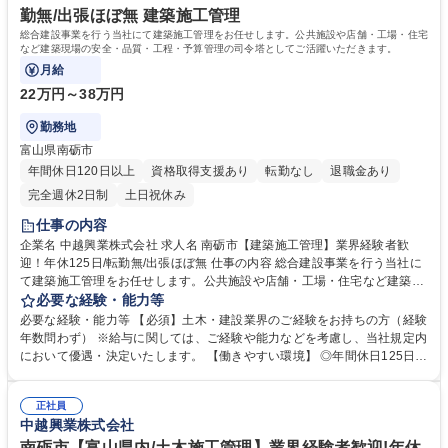
勤無/出張ほぼ無 建築施工管理
総合建設事業を行う当社にて建築施工管理をお任せします。公共施設や店舗・工場・住宅
など建築現場の安全・品質・工程・予算管理の司令塔としてご活躍いただきます。
月給
22万円～38万円
勤務地
富山県南砺市
年間休日120日以上
資格取得支援あり
転勤なし
退職金あり
完全週休2日制
土日祝休み
仕事の内容
企業名 中越興業株式会社 求人名 南砺市【建築施工管理】業界経験者歓
迎！年休125日/転勤無/出張ほぼ無 仕事の内容 総合建設事業を行う当社に
て建築施工管理をお任せします。公共施設や店舗・工場・住宅など建築現
場の安全・品質・工程・予算管理の司令塔としてご活躍いただきます。
必要な経験・能力等
【具体的には】 ■現場の進捗管理、安全管理■資材の運搬スケジュールや
必要な経験・能力等 【必須】土木・建設業界のご経験をお持ちの方（経験
納期管理等 【施工事例】 富山大学、富山県立大学、砺波総合庁舎、NEX
年数問わず） ※給与に関しては、ご経験や能力などを考慮し、当社規定内
CO中日本などの実績があり、地域になくてはならない仕事に携わること
において優遇・決定いたします。 【働きやすい環境】 ◎年間休日125日、
ができます。 ◆現場は富山県内がほとんどで、一部石川県などもありま
有給もとりやすい雰囲気。休日出勤のケースもありますが、代休や手当な
す。 募集職種 南砺市【建築施工管理】業界経験者歓迎！年休125日/転勤
ど確実に取得しています。 ◎女性男性ともに育休実績あり ◎業務に必要
無/出張ほぼ無
正社員
な資格については、受験費用だけでなく、講習費用の補助もあり 学歴・資
中越興業株式会社
格 学歴：大学院 大学 高専 短大 専修学校 高校 語学力： 資格：第一種運転
免許普通自動車
南砺市【富山県内/土木施工管理】業界経験者歓迎!年休