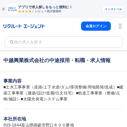
アプリで求人探しをもっと便利に！
インストール
レビュー高評価
無料
会員ログイン
他の求人を探す
中越興業株式会社の中途採用・転職・求人情報
事業内容
■土木工事事業（道路/上下水道/ダム/環境整備/用地開発/造成）■建
築工事事業（建築/設計/造園/注文住宅）■軌道工事事業（整備/点
検/施設）■太陽光発電システム事業
本社所在地
939-1844富山県南砺市野口８００番地