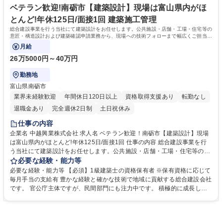
接1回
間休日は125日（2024年度実績）と充実しています。転勤がなく、富山県
ベテラン歓迎!南砺市【建築設計】現場は富山県内がほ
内で働き続けられる点も社員から好評です。 学歴・資格 学歴：大学院 大
とんど!年休125日/面接1回 建築施工管理
学 高専 短大 専修学校 高校 語学力： 資格：第一種運転免許普通自動車
総合建設事業を行う当社にて建築設計をお任せします。公共施設・店舗・工場・住宅等の
意匠・構造設計および建築確認申請業務から、現場への技術フォローまで幅広くご担当い
ただきます。
月給
26万5000円～40万円
勤務地
富山県南砺市
業界未経験歓迎
年間休日120日以上
資格取得支援あり
転勤なし
退職金あり
完全週休2日制
土日祝休み
仕事の内容
企業名 中越興業株式会社 求人名 ベテラン歓迎！南砺市【建築設計】現場
は富山県内がほとんど!年休125日/面接1回 仕事の内容 総合建設事業を行
う当社にて建築設計をお任せします。公共施設・店舗・工場・住宅等の意
匠・構造設計および建築確認申請業務から、現場への技術フォローまで幅
必要な経験・能力等
広くご担当いただきます。 【具体的には】・事業用建築物（店舗、事務
必要な経験・能力等 【必須】1級建築士の資格保有者 ※保有資格に応じて
所、倉庫、工場など）の新築・改築・改修の設計、一般住宅の新築・改
毎月手当の支給有 豊かな経験と確かな技術で地域に貢献する総合建設会社
築・改修の設計 ・発注者との打ち合わせ 【当社について】土木工事の割
です。 官公庁主体ですが、民間部門にも注力中です。 積極的に成長しよ
合が多く、道路の拡幅整備をはじめ、災害から命を守る雪崩予防柵設置工
うとする社員を応援する風土がある当社。業務に必要な資格であれば、講
事なども幅広く手がけています。また、公共施設・商業施設・一般住宅の
習費用・受験料・交通費などを会社が補助しています。保有資格に応じて
建築工事や、北陸新幹線の線路の新設工事および整備・点検なども行なっ
毎月手当の支給もあります。また、社員一人ひとりが十分に能力を発揮で