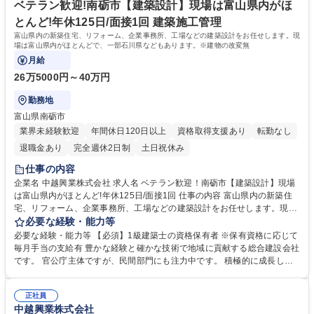
一種運転免許普通自動車 1級土木施工管理技士 2級土木施工管理技士
ベテラン歓迎!南砺市【建築設計】現場は富山県内がほ
とんど!年休125日/面接1回 建築施工管理
富山県内の新築住宅、リフォーム、企業事務所、工場などの建築設計をお任せします。現
場は富山県内がほとんどで、一部石川県などもあります。※建物の改変無
月給
26万5000円～40万円
勤務地
富山県南砺市
業界未経験歓迎
年間休日120日以上
資格取得支援あり
転勤なし
退職金あり
完全週休2日制
土日祝休み
仕事の内容
企業名 中越興業株式会社 求人名 ベテラン歓迎！南砺市【建築設計】現場
は富山県内がほとんど!年休125日/面接1回 仕事の内容 富山県内の新築住
宅、リフォーム、企業事務所、工場などの建築設計をお任せします。現場
は富山県内がほとんどで、一部石川県などもあります。※建物の改変無
必要な経験・能力等
【具体的には】・事業用建築物（店舗、事務所、倉庫、工場など）の新
必要な経験・能力等 【必須】1級建築士の資格保有者 ※保有資格に応じて
築・改築・改修の設計、一般住宅の新築・改築・改修の設計 ・発注者との
毎月手当の支給有 豊かな経験と確かな技術で地域に貢献する総合建設会社
打ち合わせ 【当社について】土木工事の割合が多く、道路の拡幅整備をは
です。 官公庁主体ですが、民間部門にも注力中です。 積極的に成長しよ
じめ、災害から命を守る雪崩予防柵設置工事なども幅広く手がけていま
うとする社員を応援する風土がある当社。業務に必要な資格であれば、講
す。また、公共施設・商業施設・一般住宅の建築工事や、北陸新幹線の線
習費用・受験料・交通費などを会社が補助しています。保有資格に応じて
路の新設工事および整備・点検なども行なっているのです。 募集職種 ベ
正社員
毎月手当の支給もあります。また、社員一人ひとりが十分に能力を発揮で
中越興業株式会社
テラン歓迎！南砺市【建築設計】現場は富山県内がほとんど!年休125日/面
きるように、働きやすい職場環境づくりも推進中。完全週休2日制で、年