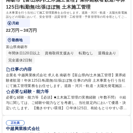
125日/転勤無/出張ほぼ無 土木施工管理
土木事業を行う当社にて施工管理業務をお任せします。道路・河川・軌道・太陽光発電施
設などの現場において、安全管理・品質管理・工程管理・予算管理等の司令塔としてご活
躍いただきます。
月給
22万円～38万円
勤務地
富山県南砺市
年間休日120日以上
資格取得支援あり
転勤なし
退職金あり
完全週休2日制
仕事の内容
企業名 中越興業株式会社 求人名 南砺市【富山県内/土木施工管理】業界経
験者歓迎！年休125日/転勤無/出張ほぼ無 仕事の内容 土木事業を行う当社
にて施工管理業務をお任せします。道路・河川・軌道・太陽光発電施設な
どの現場において、安全管理・品質管理・工程管理・予算管理等の司令塔
必要な経験・能力等
としてご活躍いただきます。 宿泊が伴う出張がほぼ無くワークライフバラ
必要な経験・能力等 【必須】■土木施工管理の実務経験（年数不問） ※給
ンスの両立が可能です。 【 土木部門の施工実績 】 ・北陸新幹線 射水小杉
与に関しては、ご経験や能力などを考慮し、当社規定内において優遇・決
白石高架橋 ・スゴ谷下流 復旧治山工事 ・高山・大山線 第10工区開設工事
定いたします。 【働きやすい環境】 ◎年休125日、有給もとりやすい雰囲
など 変更の範囲：変更の範囲なし 募集職種 南砺市【富山県内/土木施工管
気。休日出勤のケースもありますが、代休や手当など確実に取得していま
理】業界経験者歓迎！年休125日/転勤無/出張ほぼ無
す。 ◎イクボス宣言」をして働き方改革を推進し、育児休暇取得実績あり
正社員
◎業務に必要な資格については、受験費用に加え、講習費用の補助もあり
中越興業株式会社
学歴・資格 学歴：大学院 大学 高専 短大 専修学校 高校 語学力： 資格：第