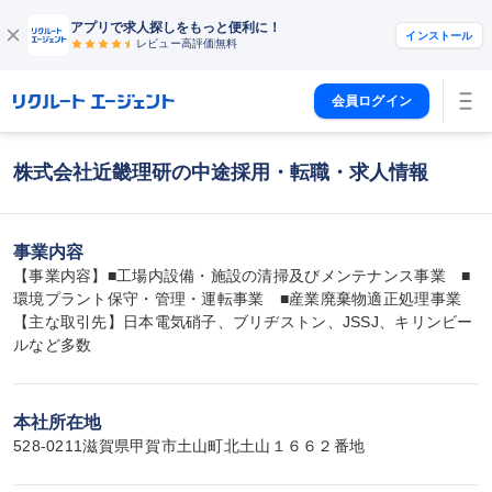
アプリで求人探しをもっと便利に！
インストール
レビュー高評価
無料
会員ログイン
株式会社近畿理研の中途採用・転職・求人情報
事業内容
【事業内容】■工場内設備・施設の清掃及びメンテナンス事業　■
環境プラント保守・管理・運転事業　■産業廃棄物適正処理事業

【主な取引先】日本電気硝子、ブリヂストン、JSSJ、キリンビー
ルなど多数
本社所在地
528-0211滋賀県甲賀市土山町北土山１６６２番地