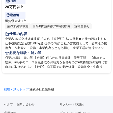
月給
20万円以上
勤務地
滋賀県東近江市
業界未経験歓迎
月平均残業時間20時間以内
退職金あり
仕事の内容
企業名 株式会社近畿理研 求人名 【東近江】法人営業◆企業の活動支える
仕事/業績安定/残業10H程度 仕事の内容 当社の営業職として、企業様の技
術力・作業能力・設備・事業内容などを把握し、企業工場の清掃やメンテ
ナンス等の提案をお任せします。既存顧客中心で設備改善や環境整備を通
必要な経験・能力等
じて企業の生産性向上に貢献します ■具体的には、清掃・メンテナンス等
必要な経験・能力等 【必須】何らかの営業経験（業界不問） 【求める人
の提案、作業工程の管理、取引先との打ち合わせなどを行います。設備の
物像】■相手のニーズを汲み取る傾聴力をお持ちの方■業務知識の習得に前
定期的な清掃を通じて「安定稼働」および「設備の延命化」にお応えする
向きに取り組める方 【歓迎】 ◎工場での業務経験（設備保全・生産技
ことが当社の使命です。 ■環境をテーマとしたサービスであり、今後も需
術・生産管理など） 【入社後/教育体制】入社後は先輩社員とのOJTを通
要が落ちにくく、主要取引先のほとんどが大手企業であるため、業績も安
じて、提案方法などの営業ノウハウや自社サービスの内容、その他の手続
定しております。更なる新規顧客の開拓など、マーケットシェア拡大に貢
き関係など徐々に業務を覚えていきます。 学歴・資格 学歴：大学院 大学
献していただきます。 募集職種 【東近江】法人営業◆企業の活動支える
高専 短大 専修学校 高校 語学力： 資格：第一種運転免許普通自動車
仕事/業績安定/残業10H程度
/
転職・求人トップ
株式会社近畿理研
ヘルプ・お問い合わせ
リクルートID規約