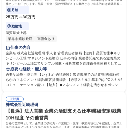
補としてお任せします。品質・安全・労務管理がメイン業務となり将来的には近隣顧客へ
の営業活動もご担当いただきます
月給
25万円～30万円
勤務地
滋賀県犬上郡
業界未経験歓迎
退職金あり
仕事の内容
企業名 株式会社近畿理研 求人名 管理責任者候補【滋賀】品質管理◆キリ
ンビール工場/マネジメント経験◎ 仕事の内容 業務委託先である滋賀県の
キリンビール工場にてサンプル採取・分析業務を管理責任者候補としてお
任せします。品質・安全・労務管理がメイン業務となり将来的には近隣顧
必要な経験・能力等
客への営業活動もご担当いただきます 【具体的には】 ■キリンビール工場
必要な経験・能力等 【いずれか必須経験】製造現場での品質管理経験/何
内での品質管理業務 ■約11名のスタッフのシフト管理や労務管理 ■安全管
らかのマネジメント経験/顧客折衝経験 【必須スキル】基本的なPCスキル/
理に関する指導・監督/顧客との折衝業務 ※勤務場所は主に滋賀県犬上郡
コミュニケーション能力 【魅力】 ■マネジメント経験を活かせるポジショ
多賀町のキリンビール工場となりますが、一部高月事業所での勤務もあり
ンであり、キャリアアップの機会となります。将来的には営業活動も担当
ます。 募集職種 管理責任者候補【滋賀】品質管理◆キリンビール工場/マ
いただくことで、幅広いスキルを身につけることが可能です◎ ■退職金制
ネジメント経験◎
正社員
度や資格取得支援制度など、福利厚生も充実しています 学歴・資格 学
株式会社近畿理研
歴：大学院 大学 高専 短大 専修学校 高校 語学力： 資格：第一種運転免許
普通自動車
【長浜】法人営業 企業の活動支える仕事/業績安定/残業
10H程度 その他営業
当社の営業職として、企業様の技術力・作業能力・設備・事業内容などを把握し、企業工
場の清掃やメンテナンス等の提案をお任せします。既存顧客中心で設備改善や環境整備を