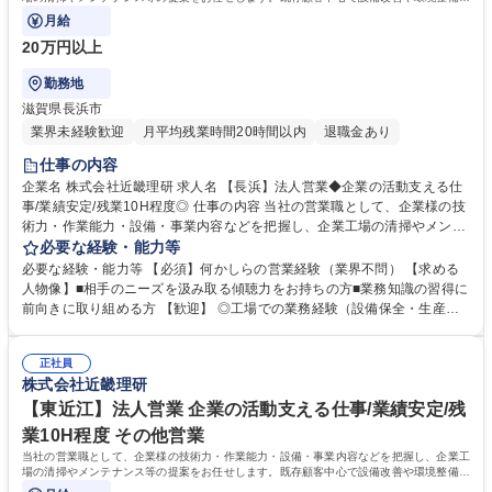
通じて企業の生産性向上に貢献します
月給
20万円以上
勤務地
滋賀県長浜市
業界未経験歓迎
月平均残業時間20時間以内
退職金あり
仕事の内容
企業名 株式会社近畿理研 求人名 【長浜】法人営業◆企業の活動支える仕
事/業績安定/残業10H程度◎ 仕事の内容 当社の営業職として、企業様の技
術力・作業能力・設備・事業内容などを把握し、企業工場の清掃やメンテ
ナンス等の提案をお任せします。既存顧客中心で設備改善や環境整備を通
必要な経験・能力等
じて企業の生産性向上に貢献します ◆具体的には、清掃・メンテナンス等
必要な経験・能力等 【必須】何かしらの営業経験（業界不問） 【求める
の提案、作業工程の管理、取引先との打ち合わせなどを行います。設備の
人物像】■相手のニーズを汲み取る傾聴力をお持ちの方■業務知識の習得に
定期的な清掃を通じて「安定稼働」および「設備の延命化」にお応えする
前向きに取り組める方 【歓迎】 ◎工場での業務経験（設備保全・生産技
ことが当社の使命です。 ◆環境をテーマとしたサービスであり、今後も需
術・生産管理など） 【入社後/教育体制】入社後は先輩社員とのOJTを通
要が落ちにくく、主要取引先のほとんどが大手企業であるため、業績も安
じて、提案方法などの営業ノウハウや自社サービスの内容、その他の手続
定しております。更なる新規顧客の開拓など、マーケットシェア拡大に貢
正社員
き関係など徐々に業務を覚えていきます。 学歴・資格 学歴：大学院 大学
株式会社近畿理研
献していただきます。 募集職種 【長浜】法人営業◆企業の活動支える仕
高専 短大 専修学校 高校 語学力： 資格：第一種運転免許普通自動車
事/業績安定/残業10H程度◎
【東近江】法人営業 企業の活動支える仕事/業績安定/残
業10H程度 その他営業
当社の営業職として、企業様の技術力・作業能力・設備・事業内容などを把握し、企業工
場の清掃やメンテナンス等の提案をお任せします。既存顧客中心で設備改善や環境整備を
通じて企業の生産性向上に貢献します