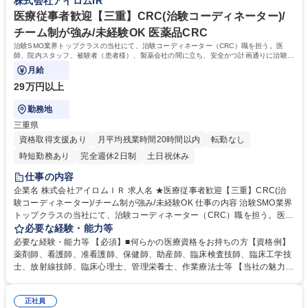
株式会社アイロムIR
柔軟な働き方が可能。 募集職種 【滋賀】CRC(治験コーディネーター)/業
均15h程、コアタイム無のフレックス■研修：新卒採用を早期に実施した
界大手/治験支援のパイオニア/転勤無
歴史があるため座学やOJT含め育成環境は整備。入社後導入研修＋6ヶ月
医療従事者歓迎【三重】CRC(治験コーディネーター)/
間のOJT研修（実地研修）を想定。CRC/SMA社内認定制度有 学歴・資格
チーム制が強み/未経験OK 医薬品CRC
学歴：大学院 大学 高専 短大 専修学校 語学力： 資格：看護師 診療放射線
治験SMO業界トップクラスの当社にて、治験コーディネーター（CRC）職を担う。医
技師 臨床工学技士
師、院内スタッフ、被験者（患者様）、製薬会社の間に立ち、安全かつ計画通りに治験が
進行するよう支援する。
月給
29万円以上
勤務地
三重県
資格取得支援あり
月平均残業時間20時間以内
転勤なし
時短勤務あり
完全週休2日制
土日祝休み
仕事の内容
企業名 株式会社アイロムＩＲ 求人名 ★医療従事者歓迎【三重】CRC(治
験コーディネーター)/チーム制が強み/未経験OK 仕事の内容 治験SMO業界
トップクラスの当社にて、治験コーディネーター（CRC）職を担う。医
師、院内スタッフ、被験者（患者様）、製薬会社の間に立ち、安全かつ計
必要な経験・能力等
画通りに治験が進行するよう支援する。 【具体的には】治験が円滑に進む
必要な経験・能力等 【必須】■何らかの医療資格をお持ちの方【資格例】
よう、医師・院内スタッフ・被験者および製薬会社モニターの間に立ち、
薬剤師、看護師、准看護師、保健師、助産師、臨床検査技師、臨床工学技
GCPを遵守し、十分な安全を確保できる体制を維持しつつ、治験の開始か
士、放射線技師、臨床心理士、管理栄養士、作業療法士等 【当社の魅力】
ら終了まで計画通りに進むよう各種のコーディネートを行う。【案件例】
■チーム制：通常一つの領域を担当するCRCだが、チームで複数領域を請
生活習慣病や癌、高齢化に伴う疾患等【当社の特徴】1つの施設に複数名
け負うため幅の広いキャリア形成が可能。■働き方：チーム制を採用して
のCRCが勤務しているため、チーム制にて負担を分散させることができ、
正社員
いるためメンバー同士で協力して休日を取得することが可能。残業も月平