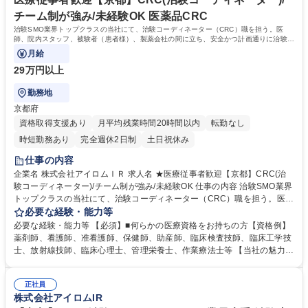
MA社内認定制度も有。 学歴・資格 学歴：大学院 大学 高専 短大 専修学校
チーム制が強み/未経験OK 医薬品CRC
語学力： 資格：看護師 診療放射線技師 臨床工学技士
治験SMO業界トップクラスの当社にて、治験コーディネーター（CRC）職を担う。医
師、院内スタッフ、被験者（患者様）、製薬会社の間に立ち、安全かつ計画通りに治験が
進行するよう支援する。
月給
29万円以上
勤務地
京都府
資格取得支援あり
月平均残業時間20時間以内
転勤なし
時短勤務あり
完全週休2日制
土日祝休み
仕事の内容
企業名 株式会社アイロムＩＲ 求人名 ★医療従事者歓迎【京都】CRC(治
験コーディネーター)/チーム制が強み/未経験OK 仕事の内容 治験SMO業界
トップクラスの当社にて、治験コーディネーター（CRC）職を担う。医
師、院内スタッフ、被験者（患者様）、製薬会社の間に立ち、安全かつ計
必要な経験・能力等
画通りに治験が進行するよう支援する。 【具体的には】治験が円滑に進む
必要な経験・能力等 【必須】■何らかの医療資格をお持ちの方【資格例】
よう、医師・院内スタッフ・被験者および製薬会社モニターの間に立ち、
薬剤師、看護師、准看護師、保健師、助産師、臨床検査技師、臨床工学技
GCPを遵守し、十分な安全を確保できる体制を維持しつつ、治験の開始か
士、放射線技師、臨床心理士、管理栄養士、作業療法士等 【当社の魅力】
ら終了まで計画通りに進むよう各種のコーディネートを行う。【案件例】
■チーム制：通常一つの領域を担当するCRCだが、チームで複数領域を請
生活習慣病や癌、高齢化に伴う疾患等【当社の特徴】1つの施設に複数名
け負うため幅の広いキャリア形成が可能。■働き方：チーム制を採用して
のCRCが勤務しているため、チーム制にて負担を分散させることができ、
正社員
いるためメンバー同士で協力して休日を取得することが可能。残業も月平
株式会社アイロムIR
比較的柔軟な働き方が可能。 募集職種 ★医療従事者歓迎【京都】CRC(治
均15h程、コアタイム無のフレックス■研修：新卒採用を早期に実施した