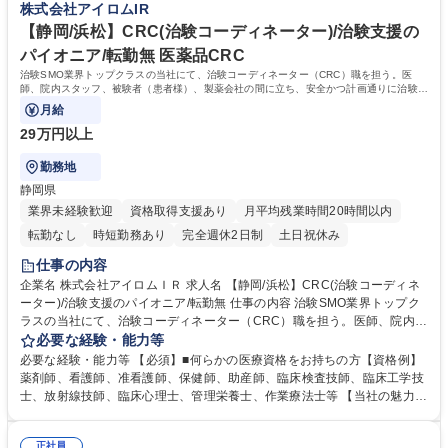
株式会社アイロムIR
比較的柔軟な働き方が可能。 募集職種 ★医療従事者歓迎【三重】CRC(治
均15h程、コアタイム無のフレックス■研修：新卒採用を早期に実施した
験コーディネーター)/チーム制が強み/未経験OK
歴史があるため座学やOJT含め育成環境は整備。入社後導入研修＋6ヶ月
【静岡/浜松】CRC(治験コーディネーター)/治験支援の
間のOJT研修（実地研修）を想定。CRC/SMA社内認定制度有 学歴・資格
パイオニア/転勤無 医薬品CRC
学歴：大学院 大学 高専 短大 専修学校 語学力： 資格：看護師 診療放射線
治験SMO業界トップクラスの当社にて、治験コーディネーター（CRC）職を担う。医
技師 臨床工学技士
師、院内スタッフ、被験者（患者様）、製薬会社の間に立ち、安全かつ計画通りに治験が
進行するよう支援する。
月給
29万円以上
勤務地
静岡県
業界未経験歓迎
資格取得支援あり
月平均残業時間20時間以内
転勤なし
時短勤務あり
完全週休2日制
土日祝休み
仕事の内容
企業名 株式会社アイロムＩＲ 求人名 【静岡/浜松】CRC(治験コーディネ
ーター)/治験支援のパイオニア/転勤無 仕事の内容 治験SMO業界トップク
ラスの当社にて、治験コーディネーター（CRC）職を担う。医師、院内ス
タッフ、被験者（患者様）、製薬会社の間に立ち、安全かつ計画通りに治
必要な経験・能力等
験が進行するよう支援する。 【具体的には】治験が円滑に進むよう、医
必要な経験・能力等 【必須】■何らかの医療資格をお持ちの方【資格例】
師・院内スタッフ・被験者および製薬会社モニターの間に立ち、GCPを遵
薬剤師、看護師、准看護師、保健師、助産師、臨床検査技師、臨床工学技
守し、十分な安全を確保できる体制を維持しつつ、治験の開始から終了ま
士、放射線技師、臨床心理士、管理栄養士、作業療法士等 【当社の魅力】
で計画通りに進むよう各種のコーディネートを行う。【案件例】生活習慣
■チーム制：通常一つの領域を担当するCRCだが、チームで複数領域を請
病や癌、高齢化に伴う疾患等【当社の特徴】1つの施設に複数名のCRCが
け負うため幅の広いキャリア形成が可能。■働き方：チーム制を採用して
勤務しているため、チーム制にて負担を分散させることができ、比較的柔
正社員