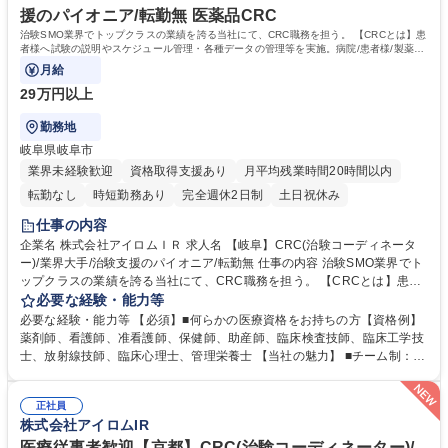
援のパイオニア/転勤無 医薬品CRC
治験SMO業界でトップクラスの業績を誇る当社にて、CRC職務を担う。 【CRCとは】患
者様へ試験の説明やスケジュール管理・各種データの管理等を実施。病院/患者様/製薬企
業の間で安全で円滑な治験の実施を支援。
月給
29万円以上
勤務地
岐阜県岐阜市
業界未経験歓迎
資格取得支援あり
月平均残業時間20時間以内
転勤なし
時短勤務あり
完全週休2日制
土日祝休み
仕事の内容
企業名 株式会社アイロムＩＲ 求人名 【岐阜】CRC(治験コーディネータ
ー)/業界大手/治験支援のパイオニア/転勤無 仕事の内容 治験SMO業界でト
ップクラスの業績を誇る当社にて、CRC職務を担う。 【CRCとは】患者
様へ試験の説明やスケジュール管理・各種データの管理等を実施。病院/患
必要な経験・能力等
者様/製薬企業の間で安全で円滑な治験の実施を支援。 【具体的には】治
必要な経験・能力等 【必須】■何らかの医療資格をお持ちの方【資格例】
験が円滑に進むよう、医師・院内スタッフ・被験者および製薬会社モニタ
薬剤師、看護師、准看護師、保健師、助産師、臨床検査技師、臨床工学技
ーの間に立ち、GCPを遵守し、十分な安全を確保できる体制を維持しつ
士、放射線技師、臨床心理士、管理栄養士 【当社の魅力】 ■チーム制：通
つ、治験の開始から終了まで計画通りに進むよう各種のコーディネートを
常一つの領域を担当するCRCだが、チームで複数領域を請け負うため幅の
行う。【案件例】生活習慣病や癌、高齢化に伴う疾患等【当社の特徴】1
広いキャリア形成が可能。■働き方：チーム制を採用しているためメンバ
つの施設に複数名のCRCが勤務しているため、チーム制にて負担を分散さ
正社員
ー同士で協力して休日を取得することが可能。残業も月平均15h程■研
株式会社アイロムIR
せることができ、比較的柔軟な働き方が可能。 募集職種 【岐阜】CRC(治
修：新卒採用を早期に実施した歴史があるため座学やOJT含め育成環境は
験コーディネーター)/業界大手/治験支援のパイオニア/転勤無
整備。入社後導入研修＋6ヶ月間のOJT研修（実地研修）を想定。CRC/S
医療従事者歓迎【京都】CRC(治験コーディネーター)/