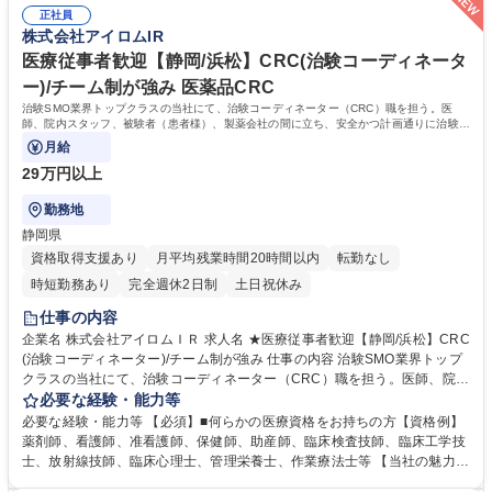
広いキャリア形成が可能。■働き方：チーム制を採用しているためメンバ
徴】1つの施設に複数名のCRCが勤務しているため、チーム制にて負担を
正社員
ー同士で協力して休日を取得することが可能。残業も月平均15h程■研
株式会社アイロムIR
分散させることができ、比較的柔軟な働き方が可能。 募集職種 ★医療従
修：新卒採用を早期に実施した歴史があるため座学やOJT含め育成環境は
事者歓迎【岐阜】CRC(治験コーディネーター)/チーム制が強み/未経験OK
整備。入社後導入研修＋6ヶ月間のOJT研修（実地研修）を想定。CRC/S
医療従事者歓迎【静岡/浜松】CRC(治験コーディネータ
MA社内認定制度も有。 学歴・資格 学歴：大学院 大学 高専 短大 専修学校
ー)/チーム制が強み 医薬品CRC
語学力： 資格：看護師 診療放射線技師 臨床工学技士
治験SMO業界トップクラスの当社にて、治験コーディネーター（CRC）職を担う。医
師、院内スタッフ、被験者（患者様）、製薬会社の間に立ち、安全かつ計画通りに治験が
進行するよう支援する。
月給
29万円以上
勤務地
静岡県
資格取得支援あり
月平均残業時間20時間以内
転勤なし
時短勤務あり
完全週休2日制
土日祝休み
仕事の内容
企業名 株式会社アイロムＩＲ 求人名 ★医療従事者歓迎【静岡/浜松】CRC
(治験コーディネーター)/チーム制が強み 仕事の内容 治験SMO業界トップ
クラスの当社にて、治験コーディネーター（CRC）職を担う。医師、院内
スタッフ、被験者（患者様）、製薬会社の間に立ち、安全かつ計画通りに
必要な経験・能力等
治験が進行するよう支援する。 【具体的には】治験が円滑に進むよう、医
必要な経験・能力等 【必須】■何らかの医療資格をお持ちの方【資格例】
師・院内スタッフ・被験者および製薬会社モニターの間に立ち、GCPを遵
薬剤師、看護師、准看護師、保健師、助産師、臨床検査技師、臨床工学技
守し、十分な安全を確保できる体制を維持しつつ、治験の開始から終了ま
士、放射線技師、臨床心理士、管理栄養士、作業療法士等 【当社の魅力】
で計画通りに進むよう各種のコーディネートを行う。【案件例】生活習慣
■チーム制：通常一つの領域を担当するCRCだが、チームで複数領域を請