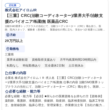
病や癌、高齢化に伴う疾患等【当社の特徴】1つの施設に複数名のCRCが
け負うため幅の広いキャリア形成が可能。■働き方：チーム制を採用して
勤務しているため、チーム制にて負担を分散させることができ、比較的柔
正社員
いるためメンバー同士で協力して休日を取得することが可能。残業も月平
株式会社アイロムIR
軟な働き方が可能。 募集職種 ★医療従事者歓迎【静岡/浜松】CRC(治験
均15h程、コアタイム無のフレックス■研修：新卒採用を早期に実施した
コーディネーター)/チーム制が強み
歴史があるため座学やOJT含め育成環境は整備。入社後導入研修＋6ヶ月
【三重】CRC(治験コーディネーター)/業界大手/治験支
間のOJT研修（実地研修）を想定。CRC/SMA社内認定制度有 学歴・資格
援のパイオニア/転勤無 医薬品CRC
学歴：大学院 大学 高専 短大 専修学校 語学力： 資格：看護師 診療放射線
治験SMO業界トップクラスの当社にて、治験コーディネーター（CRC）職を担う。医
技師 臨床工学技士
師、院内スタッフ、被験者（患者様）、製薬会社の間に立ち、安全かつ計画通りに治験が
進行するよう支援する。
月給
29万円以上
勤務地
三重県
業界未経験歓迎
資格取得支援あり
月平均残業時間20時間以内
転勤なし
時短勤務あり
完全週休2日制
土日祝休み
仕事の内容
企業名 株式会社アイロムＩＲ 求人名 【三重】CRC(治験コーディネータ
ー)/業界大手/治験支援のパイオニア/転勤無 仕事の内容 治験SMO業界トッ
プクラスの当社にて、治験コーディネーター（CRC）職を担う。医師、院
内スタッフ、被験者（患者様）、製薬会社の間に立ち、安全かつ計画通り
必要な経験・能力等
に治験が進行するよう支援する。 【具体的には】治験が円滑に進むよう、
必要な経験・能力等 【必須】■何らかの医療資格をお持ちの方【資格例】
医師・院内スタッフ・被験者および製薬会社モニターの間に立ち、GCPを
薬剤師、看護師、准看護師、保健師、助産師、臨床検査技師、臨床工学技
遵守し、十分な安全を確保できる体制を維持しつつ、治験の開始から終了
士、放射線技師、臨床心理士、管理栄養士、作業療法士等 【当社の魅力】
まで計画通りに進むよう各種のコーディネートを行う。【案件例】生活習
■チーム制：通常一つの領域を担当するCRCだが、チームで複数領域を請