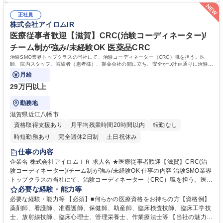
慣病や癌、高齢化に伴う疾患等【当社の特徴】1つの施設に複数名のCRC
け負うため幅の広いキャリア形成が可能。■働き方：チーム制を採用して
が勤務しているため、チーム制にて負担を分散させることができ、比較的
正社員
いるためメンバー同士で協力して休日を取得することが可能。残業も月平
株式会社アイロムIR
柔軟な働き方が可能。 募集職種 【三重】CRC(治験コーディネーター)/業
均15h程、コアタイム無のフレックス■研修：新卒採用を早期に実施した
界大手/治験支援のパイオニア/転勤無
歴史があるため座学やOJT含め育成環境は整備。入社後導入研修＋6ヶ月
医療従事者歓迎【滋賀】CRC(治験コーディネーター)/
間のOJT研修（実地研修）を想定。CRC/SMA社内認定制度有 学歴・資格
チーム制が強み/未経験OK 医薬品CRC
学歴：大学院 大学 高専 短大 専修学校 語学力： 資格：看護師 診療放射線
治験SMO業界トップクラスの当社にて、治験コーディネーター（CRC）職を担う。医
技師 臨床工学技士
師、院内スタッフ、被験者（患者様）、製薬会社の間に立ち、安全かつ計画通りに治験が
進行するよう支援する。
月給
29万円以上
勤務地
滋賀県近江八幡市
資格取得支援あり
月平均残業時間20時間以内
転勤なし
時短勤務あり
完全週休2日制
土日祝休み
仕事の内容
企業名 株式会社アイロムＩＲ 求人名 ★医療従事者歓迎【滋賀】CRC(治
験コーディネーター)/チーム制が強み/未経験OK 仕事の内容 治験SMO業界
トップクラスの当社にて、治験コーディネーター（CRC）職を担う。医
師、院内スタッフ、被験者（患者様）、製薬会社の間に立ち、安全かつ計
必要な経験・能力等
画通りに治験が進行するよう支援する。 【具体的には】治験が円滑に進む
必要な経験・能力等 【必須】■何らかの医療資格をお持ちの方【資格例】
よう、医師・院内スタッフ・被験者および製薬会社モニターの間に立ち、
薬剤師、看護師、准看護師、保健師、助産師、臨床検査技師、臨床工学技
GCPを遵守し、十分な安全を確保できる体制を維持しつつ、治験の開始か
士、放射線技師、臨床心理士、管理栄養士、作業療法士等 【当社の魅力】