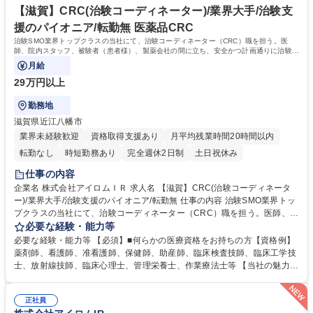
界大手/治験支援のパイオニア/転勤無
歴史があるため座学やOJT含め育成環境は整備。入社後導入研修＋6ヶ月
【滋賀】CRC(治験コーディネーター)/業界大手/治験支
間のOJT研修（実地研修）を想定。CRC/SMA社内認定制度有 学歴・資格
援のパイオニア/転勤無 医薬品CRC
学歴：大学院 大学 高専 短大 専修学校 語学力： 資格：看護師 診療放射線
治験SMO業界トップクラスの当社にて、治験コーディネーター（CRC）職を担う。医
技師 臨床工学技士
師、院内スタッフ、被験者（患者様）、製薬会社の間に立ち、安全かつ計画通りに治験が
進行するよう支援する。
月給
29万円以上
勤務地
滋賀県近江八幡市
業界未経験歓迎
資格取得支援あり
月平均残業時間20時間以内
転勤なし
時短勤務あり
完全週休2日制
土日祝休み
仕事の内容
企業名 株式会社アイロムＩＲ 求人名 【滋賀】CRC(治験コーディネータ
ー)/業界大手/治験支援のパイオニア/転勤無 仕事の内容 治験SMO業界トッ
プクラスの当社にて、治験コーディネーター（CRC）職を担う。医師、院
内スタッフ、被験者（患者様）、製薬会社の間に立ち、安全かつ計画通り
必要な経験・能力等
に治験が進行するよう支援する。 【具体的には】治験が円滑に進むよう、
必要な経験・能力等 【必須】■何らかの医療資格をお持ちの方【資格例】
医師・院内スタッフ・被験者および製薬会社モニターの間に立ち、GCPを
薬剤師、看護師、准看護師、保健師、助産師、臨床検査技師、臨床工学技
遵守し、十分な安全を確保できる体制を維持しつつ、治験の開始から終了
士、放射線技師、臨床心理士、管理栄養士、作業療法士等 【当社の魅力】
まで計画通りに進むよう各種のコーディネートを行う。【案件例】生活習
■チーム制：通常一つの領域を担当するCRCだが、チームで複数領域を請
慣病や癌、高齢化に伴う疾患等【当社の特徴】1つの施設に複数名のCRC
け負うため幅の広いキャリア形成が可能。■働き方：チーム制を採用して
が勤務しているため、チーム制にて負担を分散させることができ、比較的
正社員
いるためメンバー同士で協力して休日を取得することが可能。残業も月平