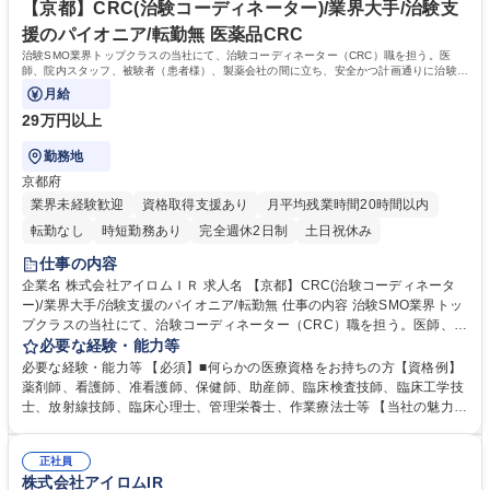
験コーディネーター)/チーム制が強み/未経験OK
歴史があるため座学やOJT含め育成環境は整備。入社後導入研修＋6ヶ月
【京都】CRC(治験コーディネーター)/業界大手/治験支
間のOJT研修（実地研修）を想定。CRC/SMA社内認定制度有 学歴・資格
援のパイオニア/転勤無 医薬品CRC
学歴：大学院 大学 高専 短大 専修学校 語学力： 資格：看護師 診療放射線
治験SMO業界トップクラスの当社にて、治験コーディネーター（CRC）職を担う。医
技師 臨床工学技士
師、院内スタッフ、被験者（患者様）、製薬会社の間に立ち、安全かつ計画通りに治験が
進行するよう支援する。
月給
29万円以上
勤務地
京都府
業界未経験歓迎
資格取得支援あり
月平均残業時間20時間以内
転勤なし
時短勤務あり
完全週休2日制
土日祝休み
仕事の内容
企業名 株式会社アイロムＩＲ 求人名 【京都】CRC(治験コーディネータ
ー)/業界大手/治験支援のパイオニア/転勤無 仕事の内容 治験SMO業界トッ
プクラスの当社にて、治験コーディネーター（CRC）職を担う。医師、院
内スタッフ、被験者（患者様）、製薬会社の間に立ち、安全かつ計画通り
必要な経験・能力等
に治験が進行するよう支援する。 【具体的には】治験が円滑に進むよう、
必要な経験・能力等 【必須】■何らかの医療資格をお持ちの方【資格例】
医師・院内スタッフ・被験者および製薬会社モニターの間に立ち、GCPを
薬剤師、看護師、准看護師、保健師、助産師、臨床検査技師、臨床工学技
遵守し、十分な安全を確保できる体制を維持しつつ、治験の開始から終了
士、放射線技師、臨床心理士、管理栄養士、作業療法士等 【当社の魅力】
まで計画通りに進むよう各種のコーディネートを行う。【案件例】生活習
■チーム制：通常一つの領域を担当するCRCだが、チームで複数領域を請
慣病や癌、高齢化に伴う疾患等【当社の特徴】1つの施設に複数名のCRC
け負うため幅の広いキャリア形成が可能。■働き方：チーム制を採用して
が勤務しているため、チーム制にて負担を分散させることができ、比較的
正社員
いるためメンバー同士で協力して休日を取得することが可能。残業も月平
株式会社アイロムIR
柔軟な働き方が可能。 募集職種 【京都】CRC(治験コーディネーター)/業
均15h程、コアタイム無のフレックス■研修：新卒採用を早期に実施した