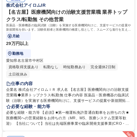
いるためメンバー同士で協力して休日を取得することが可能。残業も月平
株式会社アイロムIR
軟な働き方が可能。 募集職種 【静岡/浜松】CRC(治験コーディネーター)/
均15h程、コアタイム無のフレックス■研修：新卒採用を早期に実施した
治験支援のパイオニア/転勤無
歴史があるため座学やOJT含め育成環境は整備。入社後導入研修＋6ヶ月
【名古屋】医療機関向けの治験支援営業職 業界トップ
間のOJT研修（実地研修）を想定。CRC/SMA社内認定制度有 学歴・資格
クラス/転勤無 その他営業
学歴：大学院 大学 高専 短大 専修学校 語学力： 資格：看護師 診療放射線
医薬品・医療機器の臨床試験（治験）を実施する医療機関向けに、支援サービスの提案や
技師 臨床工学技士
新規開拓を担います。治験依頼者と医療機関の橋渡し役として、スムーズな進行を支える
重要なポジション。【詳細】
月給
29万円以上
勤務地
愛知県名古屋市中村区
資格取得支援あり
転勤なし
時短勤務あり
完全週休2日制
土日祝休み
仕事の内容
企業名 株式会社アイロムＩＲ 求人名 【名古屋】医療機関向けの治験支援
営業職◆業界トップクラス/転勤無 仕事の内容 医薬品・医療機器の臨床試
験（治験）を実施する医療機関向けに、支援サービスの提案や新規開拓を
担います。治験依頼者と医療機関の橋渡し役として、スムーズな進行を支
必要な経験・能力等
える重要なポジション。【詳細】 (1)提携医療施設に対する治験案件の紹
必要な経験・能力等 【必須】■第一種運転免許普通自動車をお持ちの方 ■
介・提案 (2)治験実施のための新規医療機関の開拓 ※ご経験や適性に応じ
医療機関への営業経験をお持ちの方（MR、MS、医療システム営業等歓
てその他サポート業務などが発生する可能性あり 【仕事の魅力】治験支援
迎） 【当社について】当社は先端医療事業や臨床開発支援事業(CRO・S
のパイオニア企業として、医療機関の開拓を通じて新薬開発を最前線で支
MO)を軸に、多角的なサービスを国内外で展開しています。社員数はグル
える社会貢献性の高いお仕事です。豊富なキャリアパスがあり、将来的な
ープ全体で1,000名超を擁し、新薬開発の推進やグローバル事業拡大を加