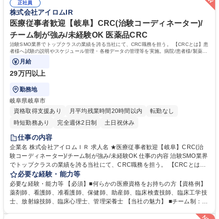
新たな挑戦も応援しています。 募集職種 【名古屋】医療機関向けの治験
正社員
速させています。一方でフレックスやリモートなど柔軟な働き方を整備
株式会社アイロムIR
支援営業職◆業界トップクラス/転勤無
し、ワークライフバランスを重視。長期的に成長できる環境が整っていま
す。 学歴・資格 学歴：大学院 大学 語学力： 資格：第一種運転免許普通自
医療従事者歓迎【岐阜】CRC(治験コーディネーター)/
動車
チーム制が強み/未経験OK 医薬品CRC
治験SMO業界でトップクラスの業績を誇る当社にて、CRC職務を担う。 【CRCとは】患
者様へ試験の説明やスケジュール管理・各種データの管理等を実施。病院/患者様/製薬企
業の間で安全で円滑な治験の実施を支援。
月給
29万円以上
勤務地
岐阜県岐阜市
資格取得支援あり
月平均残業時間20時間以内
転勤なし
時短勤務あり
完全週休2日制
土日祝休み
仕事の内容
企業名 株式会社アイロムＩＲ 求人名 ★医療従事者歓迎【岐阜】CRC(治
験コーディネーター)/チーム制が強み/未経験OK 仕事の内容 治験SMO業界
でトップクラスの業績を誇る当社にて、CRC職務を担う。 【CRCとは】
患者様へ試験の説明やスケジュール管理・各種データの管理等を実施。病
必要な経験・能力等
院/患者様/製薬企業の間で安全で円滑な治験の実施を支援。 【具体的に
必要な経験・能力等 【必須】■何らかの医療資格をお持ちの方【資格例】
は】治験が円滑に進むよう、医師・院内スタッフ・被験者および製薬会社
薬剤師、看護師、准看護師、保健師、助産師、臨床検査技師、臨床工学技
モニターの間に立ち、GCPを遵守し、十分な安全を確保できる体制を維持
士、放射線技師、臨床心理士、管理栄養士 【当社の魅力】 ■チーム制：通
しつつ、治験の開始から終了まで計画通りに進むよう各種のコーディネー
常一つの領域を担当するCRCだが、チームで複数領域を請け負うため幅の
トを行う。【案件例】生活習慣病や癌、高齢化に伴う疾患等【当社の特