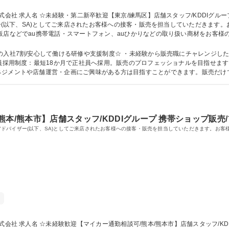
 家電量販店内のau/U
ザー(以下、SA)としてご来店されたお客様への接客・販売を担当していただきます
厚い研修が待っているので、未経験の方でも安心してご入社いただけます。（現在
かり取れます！ 募集職種 ☆未経験・第二新卒歓迎【東京/練馬区】店舗スタッフ/KDDIグル
の入社7割/安心して働ける研修や支援制度☆ ・未経験から販売職にチャレンジし
ネジメントや店舗運営・企画にご興味がある方は目指すことができます。販売だけ
の管理職を目指すことも可能！ 学歴・資格 学歴：大学院 大学 高専 短大 専修学校 高校 語学力： 資格：
本/熊本市】店舗スタッフ/KDDIグループ 携帯ショップ販売
ールスアドバイザー(以下、SA)としてご来店されたお客様への接客・販売を担当していただきます。
家電量販店内のau/UQ