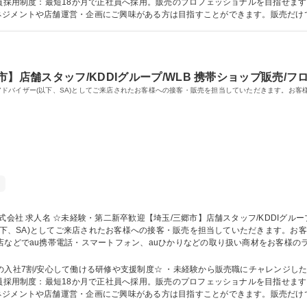
ネジメントや店舗運営・企画にご興味がある方は目指すことができます。販売だけ
の管理職を目指すことも可能！ 学歴・資格 学歴：大学院 大学 高専 短大 専修学校 高校 語学力： 資格：
】店舗スタッフ/KDDIグループ/WLB 携帯ショップ販売/フ
ールスアドバイザー(以下、SA)としてご来店されたお客様への接客・販売を担当していただきます。
電量販店内のau/UQm
(以下、SA)としてご来店されたお客様への接客・販売を担当していただきます。
研修が待っているので、未経験の方でも安心してご入社いただけます。（現在はオ
す！ 募集職種 ☆未経験・第二新卒歓迎【埼玉/三郷市】店舗スタッフ/KDDIグループ/
の入社7割/安心して働ける研修や支援制度☆ ・未経験から販売職にチャレンジし
ネジメントや店舗運営・企画にご興味がある方は目指すことができます。販売だけ
の管理職を目指すことも可能！ 学歴・資格 学歴：大学院 大学 高専 短大 専修学校 高校 語学力： 資格：