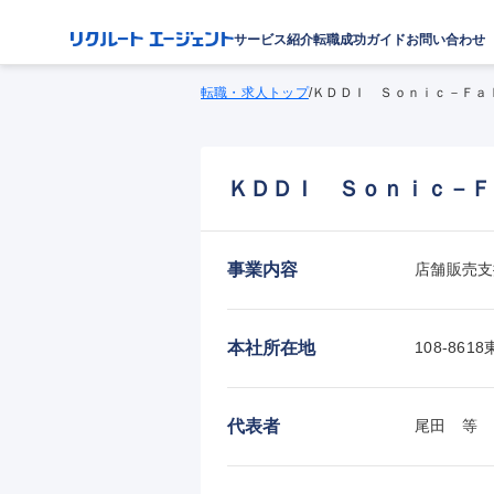
サービス紹介
転職成功ガイド
お問い合わせ
転職・求人トップ
/
ＫＤＤＩ Ｓｏｎｉｃ－Ｆａ
ＫＤＤＩ Ｓｏｎｉｃ－Ｆ
事業内容
店舗販売支
本社所在地
108-8
代表者
尾田　等