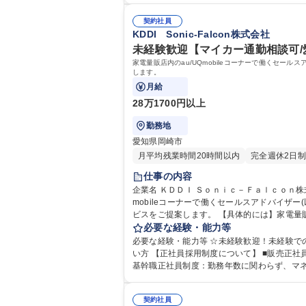
契約社員
KDDI Sonic-Falcon株式会社
未経験歓迎【マイカー通勤相談可/愛
家電量販店内のau/UQmobileコーナーで働くセ
します。
月給
28万1700円以上
勤務地
愛知県岡崎市
月平均残業時間20時間以内
完全週休2日制
仕事の内容
企業名 ＫＤＤＩ Ｓｏｎｉｃ－Ｆａｌｃｏｎ株式会社 求人名 ☆未経験歓迎【マイカー通勤相談可/愛知/岡崎市】店舗スタッフ/KDDIグループ 仕事の内容 
mobileコーナーで働くセールスアドバイザ
ビスをご提案します。 【具体的には】家電量販店などでau携帯電話・スマートフォン、auひかりなどの取り扱い商材をお客様のライフスタイルに合わせてご提案します。
【充実の研修制度】入社後すぐに5日間の手
必要な経験・能力等
同期や先輩たちとの全体MTGを月数回実施しているのでコミュニケーションもしっ
必要な経験・能力等 ☆未経験歓迎！未経験で
KDDIグループ
い方 【正社員採用制度について】 ■販売正社員採用制度：最短18か月で正社員へ採用。販売のプロフェッショナルを目指せます！※正社員採用後も転居を伴う異動は無。 ■
基幹職正社員制度：勤務年数に関わらず、マ
ダーなど
契約社員