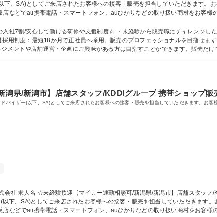
ー(以下、SA)としてご来店されたお客様への接客・販売を担当していただきます
厚い研修が待っているので、未経験の方でも安心してご入社いただけます。（現在
かり取れます！ 募集職種 ☆未経験歓迎【マイカー通勤相談可/熊本/熊本市】店舗スタッフ/
の入社7割/安心して働ける研修や支援制度☆ ・未経験から販売職にチャレンジし
ネジメントや店舗運営・企画にご興味がある方は目指すことができます。販売だけ
の管理職を目指すことも可能！ 学歴・資格 学歴：大学院 大学 高専 短大 専修学校 高校 語学力： 資格：
潟県/新潟市】店舗スタッフ/KDDIグループ 携帯ショップ販
ールスアドバイザー(以下、SA)としてご来店されたお客様への接客・販売を担当していただきます。
 家電量販店内のau/U
ザー(以下、SA)としてご来店されたお客様への接客・販売を担当していただきます