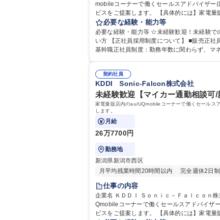
mobileコーナーで働くセールスアドバイザ
ビスをご提案します。 【具体的には】家電量販店などでau携帯電話・スマートフォン、auひかりなどの取り扱い商材をお客様のライフスタイルに合わせてご提案します。
【充実の研修制度】入社後すぐに5日間の手
必要な経験・能力等
同期や先輩たちとの全体MTGを月数回実施しているのでコミュニケーションもしっ
必要な経験・能力等 ☆未経験歓迎！未経験で
KDDIグループ
い方 【正社員採用制度について】 ■販売正社員採用制度：最短18か月で正社員へ採用。販売のプロフェッショナルを目指せます！※正社員採用後も転居を伴う異動は無。 ■
基幹職正社員制度：勤務年数に関わらず、マ
ダーなど
契約社員
KDDI Sonic-Falcon株式会社
未経験歓迎【マイカー通勤相談可/新
家電量販店内のau/UQmobileコーナーで働くセ
します。
月給
26万7700円
勤務地
新潟県新潟市西区
月平均残業時間20時間以内
完全週休2日制
仕事の内容
企業名 ＫＤＤＩ Ｓｏｎｉｃ－Ｆａｌｃｏｎ株式会社 求人名 ☆未経験歓迎【マイカー通勤相談可/新潟県/新潟市】店舗スタッフ/KDDIグループ 仕事の内容
Qmobileコーナーで働くセールスアドバイ
ビスをご提案します。 【具体的には】家電量販店などでau携帯電話・スマートフォン、auひかりなどの取り扱い商材をお客様のライフスタイルに合わせてご提案します。