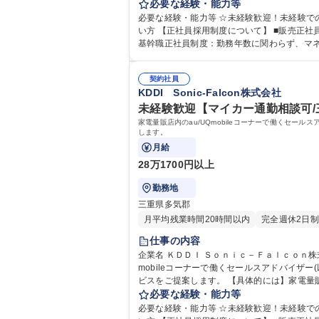
【充実の研修制度】入社後すぐに5日間の手
必要な経験・能力等
同期や先輩たちとの全体MTGを月数回実施しているのでコミュニケーションもし
必要な経験・能力等 ☆未経験歓迎！未経験で
フ/KDDIグループ
い方 【正社員採用制度について】 ■販売正社員採用制度：最短18か月で正社員へ採用。販売のプロフェッショナルを目指せます！※正社員採用後も転居を伴う異動は無。 ■
基幹職正社員制度：勤務年数に関わらず、マ
ダーなど
契約社員
KDDI Sonic-Falcon株式会社
未経験歓迎【マイカー通勤相談可/三
家電量販店内のau/UQmobileコーナーで働くセ
します。
月給
28万1700円以上
勤務地
三重県多気郡
月平均残業時間20時間以内
完全週休2日制
仕事の内容
企業名 ＫＤＤＩ Ｓｏｎｉｃ－Ｆａｌｃｏｎ株式会社 求人名 ☆未経験歓迎【マイカー通勤相談可/三重/多気郡】店舗スタッフ/KDDIグループ 仕事の内容 
mobileコーナーで働くセールスアドバイザ
ビスをご提案します。 【具体的には】家電量販店などでau携帯電話・スマートフォン、auひかりなどの取り扱い商材をお客様のライフスタイルに合わせてご提案します。
【充実の研修制度】入社後すぐに5日間の手
必要な経験・能力等
同期や先輩たちとの全体MTGを月数回実施しているのでコミュニケーションもしっ
必要な経験・能力等 ☆未経験歓迎！未経験で