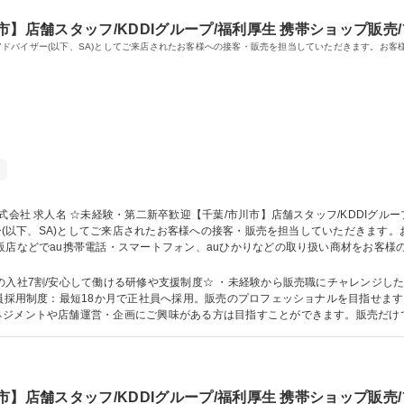
】店舗スタッフ/KDDIグループ/福利厚生 携帯ショップ販売
ールスアドバイザー(以下、SA)としてご来店されたお客様への接客・販売を担当していただきます。
 家電量販店内のau/U
ザー(以下、SA)としてご来店されたお客様への接客・販売を担当していただきます
厚い研修が待っているので、未経験の方でも安心してご入社いただけます。（現在
かり取れます！ 募集職種 ☆未経験・第二新卒歓迎【千葉/市川市】店舗スタッフ/KDDIグル
の入社7割/安心して働ける研修や支援制度☆ ・未経験から販売職にチャレンジし
ネジメントや店舗運営・企画にご興味がある方は目指すことができます。販売だけ
の管理職を目指すことも可能！ 学歴・資格 学歴：大学院 大学 高専 短大 専修学校 高校 語学力： 資格：
】店舗スタッフ/KDDIグループ/福利厚生 携帯ショップ販売