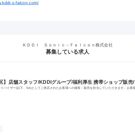
w.kddi-s-falcon.com/
ＫＤＤＩ Ｓｏｎｉｃ－Ｆａｌｃｏｎ株式会社
募集している求人
】店舗スタッフ/KDDIグループ/福利厚生 携帯ショップ販売
ールスアドバイザー(以下、SA)としてご来店されたお客様への接客・販売を担当していただきます。