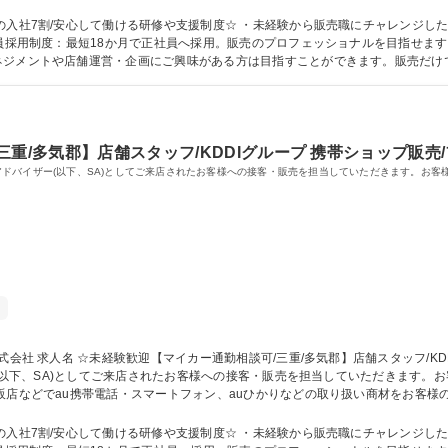
厚い研修が待っているので、未経験の方でも安心してご入社いただけます。（現在
っかり取れます！ 募集職種 ☆未経験歓迎【マイカー通勤相談可/新潟県/新潟市】店舗スタッ
の入社7割/安心して働ける研修や支援制度☆ ・未経験から販売職にチャレンジし
ネジメントや店舗運営・企画にご興味がある方は目指すことができます。販売だけ
の管理職を目指すことも可能！ 学歴・資格 学歴：大学院 大学 高専 短大 専修学校 高校 語学力： 資格：
重/多気郡】店舗スタッフ/KDDIグループ 携帯ショップ販売
ールスアドバイザー(以下、SA)としてご来店されたお客様への接客・販売を担当していただきます。
家電量販店内のau/UQ
ー(以下、SA)としてご来店されたお客様への接客・販売を担当していただきます
厚い研修が待っているので、未経験の方でも安心してご入社いただけます。（現在
かり取れます！ 募集職種 ☆未経験歓迎【マイカー通勤相談可/三重/多気郡】店舗スタッフ/
の入社7割/安心して働ける研修や支援制度☆ ・未経験から販売職にチャレンジし