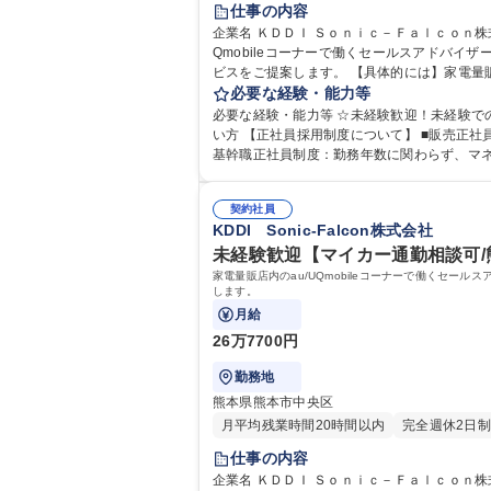
仕事の内容
企業名 ＫＤＤＩ Ｓｏｎｉｃ－Ｆａｌｃｏｎ株式会社 求人名 ☆未経験・第二新卒歓迎【東京/練馬区】店舗スタッフ/KDDIグループ/福利厚生◎ 仕事の内容
Qmobileコーナーで働くセールスアドバイ
ビスをご提案します。 【具体的には】家電量販店などでau携帯電話・スマートフォン、auひかりなどの取り扱い商材をお客様のライフスタイルに合わせてご提案します。
【充実の研修制度】入社後すぐに5日間の手
必要な経験・能力等
同期や先輩たちとの全体MTGを月数回実施しているのでコミュニケーションもしっ
必要な経験・能力等 ☆未経験歓迎！未経験で
ープ/福利厚生◎
い方 【正社員採用制度について】 ■販売正社員採用制度：最短18か月で正社員へ採用。販売のプロフェッショナルを目指せます！※正社員採用後も転居を伴う異動は無。 ■
基幹職正社員制度：勤務年数に関わらず、マ
ダーなど
契約社員
KDDI Sonic-Falcon株式会社
未経験歓迎【マイカー通勤相談可/熊
家電量販店内のau/UQmobileコーナーで働くセ
します。
月給
26万7700円
勤務地
熊本県熊本市中央区
月平均残業時間20時間以内
完全週休2日制
仕事の内容
企業名 ＫＤＤＩ Ｓｏｎｉｃ－Ｆａｌｃｏｎ株式会社 求人名 ☆未経験歓迎【マイカー通勤相談可/熊本/熊本市】店舗スタッフ/KDDIグループ 仕事の内容 