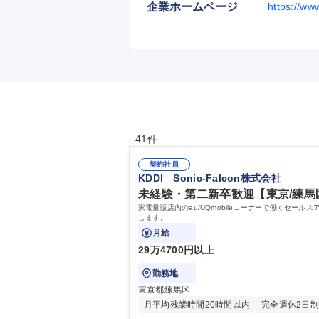
企業ホームページ
https://ww
41件
契約社員
KDDI Sonic-Falcon株式会社
未経験・第二新卒歓迎【東京/練馬区
家電量販店内のau/UQmobileコーナーで働くセ
します。
月給
29万4700円以上
勤務地
東京都練馬区
月平均残業時間20時間以内
完全週休2日制