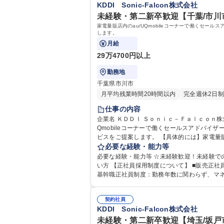
KDDI Sonic-Falcon株式会社
未経験・第二新卒歓迎【千葉/市川市
家電量販店内のau/UQmobileコーナーで働くセ
します。
月給
29万4700円以上
勤務地
千葉県市川市
月平均残業時間20時間以内
完全週休2日制
仕事の内容
企業名 ＫＤＤＩ Ｓｏｎｉｃ－Ｆａｌｃｏｎ株式会社 求人名 ☆未経験・第二新卒歓迎【千葉/市川市】店舗スタッフ/KDDIグループ/福利厚生◎ 仕事の内容
Qmobileコーナーで働くセールスアドバイ
ビスをご提案します。 【具体的には】家電量販店などでau携帯電話・スマートフォン、auひかりなどの取り扱い商材をお客様のライフスタイルに合わせてご提案します。
【充実の研修制度】入社後すぐに5日間の手
必要な経験・能力等
同期や先輩たちとの全体MTGを月数回実施しているのでコミュニケーションもしっ
必要な経験・能力等 ☆未経験歓迎！未経験で
ープ/福利厚生◎
い方 【正社員採用制度について】 ■販売正社員採用制度：最短18か月で正社員へ採用。販売のプロフェッショナルを目指せます！※正社員採用後も転居を伴う異動は無。 ■
基幹職正社員制度：勤務年数に関わらず、マ
ダーなど
契約社員
KDDI Sonic-Falcon株式会社
未経験・第二新卒歓迎【埼玉/坂戸市