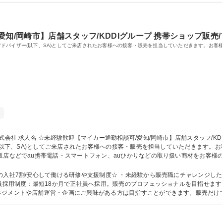
知/岡崎市】店舗スタッフ/KDDIグループ 携帯ショップ販売
ールスアドバイザー(以下、SA)としてご来店されたお客様への接客・販売を担当していただきます。
家電量販店内のau/UQ
ー(以下、SA)としてご来店されたお客様への接客・販売を担当していただきます
厚い研修が待っているので、未経験の方でも安心してご入社いただけます。（現在
かり取れます！ 募集職種 ☆未経験歓迎【マイカー通勤相談可/愛知/岡崎市】店舗スタッフ/
の入社7割/安心して働ける研修や支援制度☆ ・未経験から販売職にチャレンジし
ネジメントや店舗運営・企画にご興味がある方は目指すことができます。販売だけ
の管理職を目指すことも可能！ 学歴・資格 学歴：大学院 大学 高専 短大 専修学校 高校 語学力： 資格：