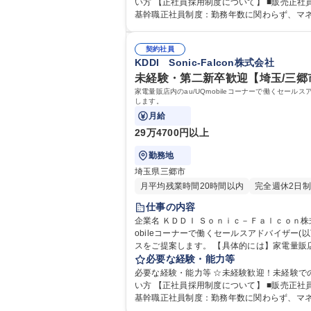
KDDIグループ
い方 【正社員採用制度について】 ■販売正社員採用制度：最短18か月で正社員へ採用。販売のプロフェッショナルを目指せます！※正社員採用後も転居を伴う異動は無。 ■
基幹職正社員制度：勤務年数に関わらず、マ
ダーなど
契約社員
KDDI Sonic-Falcon株式会社
未経験・第二新卒歓迎【埼玉/三郷市
家電量販店内のau/UQmobileコーナーで働くセ
します。
月給
29万4700円以上
勤務地
埼玉県三郷市
月平均残業時間20時間以内
完全週休2日制
仕事の内容
企業名 ＫＤＤＩ Ｓｏｎｉｃ－Ｆａｌｃｏｎ株式会社 求人名 ☆未経験・第二新卒歓迎【埼玉/三郷市】店舗スタッフ/KDDIグループ/WLB◎ 仕事の内容 家
obileコーナーで働くセールスアドバイザー
スをご提案します。 【具体的には】家電量販店などでau携帯電話・スマートフォン、auひかりなどの取り扱い商材をお客様のライフスタイルに合わせてご提案します。 【充
実の研修制度】入社後すぐに5日間の手厚い
必要な経験・能力等
や先輩たちとの全体MTGを月数回実施しているのでコミュニケーションもしっかり取れま
必要な経験・能力等 ☆未経験歓迎！未経験で
WLB◎
い方 【正社員採用制度について】 ■販売正社員採用制度：最短18か月で正社員へ採用。販売のプロフェッショナルを目指せます！※正社員採用後も転居を伴う異動は無。 ■
基幹職正社員制度：勤務年数に関わらず、マ
ダーなど