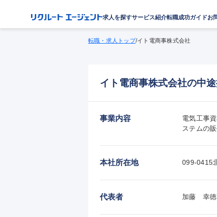
求人を探す
サービス紹介
転職成功ガイド
お
転職・求人トップ
/
イト電商事株式会社
イト電商事株式会社の中途
事業内容
電気工事資
ステムの販
本社所在地
099-0
代表者
加藤　幸徳