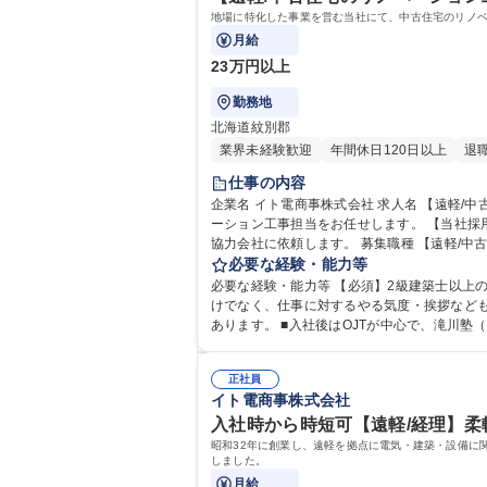
地場に特化した事業を営む当社にて、中古住宅のリノベーション工事担当
月給
23万円以上
勤務地
北海道紋別郡
業界未経験歓迎
年間休日120日以上
退
仕事の内容
企業名 イト電商事株式会社 求人名 【遠軽/中古住宅のリノベーション工事担当】年間127日休/WEB面接可 仕事の内容 地場に特化した事業を営む当社にて、中古住宅のリノベ
ーション工事担当をお任せします。 【当社採用サイト】https://saiyou-dekiru
協力会社に依頼します。 募
必要な経験・能力等
必要な経験・能力等 【必須】2級建築士以上の資格
けでなく、仕事に対するやる気度・挨拶など
あります。 ■入社後はOJTが中心で、滝川
から、経営者視点で物事が捉えられるよう制度を設けています。 学歴・資格 学歴：大学院 大学 高専 短大 専修学校 高校 
士 一級建築士
正社員
イト電商事株式会社
入社時から時短可【遠軽/経理】柔軟
昭和32年に創業し、遠軽を拠点に電気・建築・設備に
しました。
月給