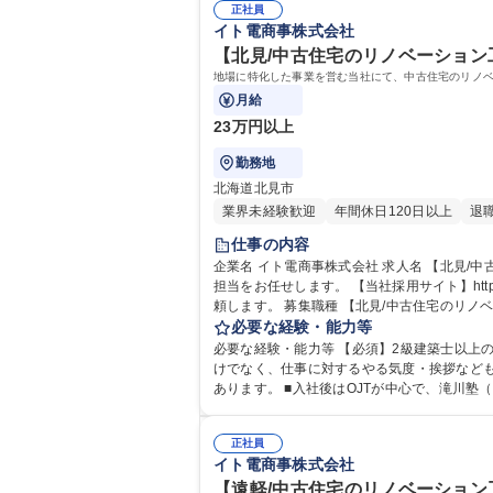
正社員
イト電商事株式会社
【北見/中古住宅のリノベーション
地場に特化した事業を営む当社にて、中古住宅のリノベーション工事担当
月給
23万円以上
勤務地
北海道北見市
業界未経験歓迎
年間休日120日以上
退
仕事の内容
企業名 イト電商事株式会社 求人名 【北見/中古住宅のリノベーション工事担当】WEB面接可 仕事の内容 地場に特化した事業を営む当社にて、中古住宅のリノベーション工事
担当をお任せします。 【当社採用サイト】https://saiyou-dekirukun.yo-asobi.
頼します。 募集職種 【北見/中古住宅
必要な経験・能力等
必要な経験・能力等 【必須】2級建築士以上の資格
けでなく、仕事に対するやる気度・挨拶など
あります。 ■入社後はOJTが中心で、滝川
から、経営者視点で物事が捉えられるよう制度を設けています。 学歴・資格 学歴：大学院 大学 高専 短大 専修学校 高校 
士 一級建築士
正社員
イト電商事株式会社
【遠軽/中古住宅のリノベーション工