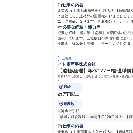
仕事の内容
企業名 イト電商事株式会社 求人名 【遠軽/建材営業】年間127日休/研修制度充実/月平均残業約20H/WEB面接可 仕事の内容 建築資材卸売/電化製品販売/OA機器販売などを行
う当社にて、建材部の営業職をお任せします。 【当社採用サイト】https://sai
ニック商品となります。直取引のメーカーが多
5社です。 ■入社後は配送業務を含め、まずは商材を覚えて頂きます。お
必要な経験・能力等
均残業約20H/WEB面接可
必要な経験・能力等 【必須】有形商材の訪問営業経験をお持ちの方 ■当社は売上・利益だけでなく、仕事に対する
重視しています。会社独自の評価制度により、
を開き、講習会も開催。e-ラーニングを使用した
歴：大学院 大学 高専 短大 専修学校 高校 
正社員
イト電商事株式会社
【遠軽/経理】年休127日/管理職候
昭和32年に創業し、遠軽を拠点に電気・建築・設備に
す。
月給
23万円以上
勤務地
北海道紋別郡
業界未経験歓迎
年間休日120日以上
転
仕事の内容
企業名 イト電商事株式会社 求人名 【遠軽/経理】年休127日/管理職候補/月平均残業約20H/WEB面接可/マイカー通勤 仕事の内容 昭和32年に創業し、遠軽を拠点に電気・建