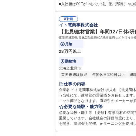
■入社後はOJTが中心で、滝川塾（部長）や
正社員
イト電商事株式会社
【北見/建材営業】年間127日休/研
建築資材卸売/電化製品販売/OA機器販売などを行う当社にて、建材部
月給
23万円以上
勤務地
北海道北見市
業界未経験歓迎
年間休日120日以上
退
仕事の内容
企業名 イト電商事株式会社 求人名 【北見/建材営業】年間127日休/研修制度充実/月平均残業約20H/WEB面接可 仕事の内容 建築資材卸売/電化製品販売/OA機器販売などを行
う当社にて、建材部の営業職をお任せします。 【当社採用サイト】https://sai
ニック商品となります。直取引のメーカーが多
5社です。 ■入社後は配送業務を含め、まずは商材を覚えて頂きます。お
必要な経験・能力等
均残業約20H/WEB面接可
必要な経験・能力等 【必須】有形商材の訪問営業経験をお持ちの方 ■当社は売上・利益だけでなく、仕事に対する
重視しています。会社独自の評価制度により、
を開き、講習会も開催。e-ラーニングを使用した
歴：大学院 大学 高専 短大 専修学校 高校 