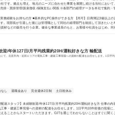
会社です。拠点も増え、地元のニーズに合わせた事業を展開し続ける当社において
/売掛・買掛管理/源泉徴収 /保険支払い関係 ※各部門の経理データを本社で集約
く、基本的には定時で退勤できております。決算期の7月は残業も発生しますが、
ります。転勤もないため、生活基盤を整えたまま働くことができます。 募集職種 【遠軽/経理】年休127
をお持ちの方 ■基本的なPC操作ができる方 【尚可】日商簿記3級以上の資格をお持ちの方 【入
ます。現部長が引退した後には管理職として同社の経理部門を統括して頂きたいと
築資材などの販売を行う企業。健全な事業成長のもと、お客様や社員をはじめ、同
 学歴：大学院 大学 高専 短大 専修学校 高校 語学力： 資格：第一種運転免許普通自動車 日商
迎/年休127日/月平均残業約20H/運転好きな方 輸配送
当社にて、北見市内・近郊エリアの電気工事・建築工事現場への資材の配達をお任せします。1日平均
勤なし
退職金あり
完全週休2日制
土日祝休み
事・建築工事現場への資材の配達をお任せします。1日平均10件前後の現場に、基本
えることからスタートいただきます。OJTを通じてわからないことはすぐに聞く