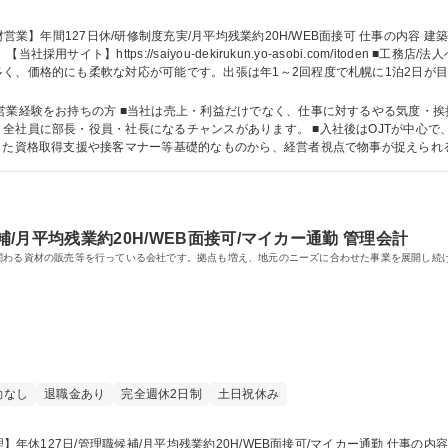
you-dekirukun.yo-asobi.com/itoden ■工務店/法人へのルート営業で、販売商品のメインはパナソ
く、価格的にも柔軟な対応が可能です。出張は年1～2回程度で札幌に1泊2日が目安
客様との信頼関係を構築していきます。 募集職種 【遠軽/建材営業】年間127日休/研修制度充実/月平
やる気度・挨拶なども評価の対象となり、チームワークを
全社員に部長・役員・社長になるチャンスがあります。 ■入社後はOJTが中心で
資格取得支援や接客マナー等基礎的なものから、経営者視点で物事が捉えられるよう制度を
語学力： 資格：第一種運転免許普通自動車
補/月平均残業約20H/WEB面接可/マイカー通勤 管理会計
関わる資材の販売等を行っている会社です。拠点も増え、地元のニーズに合わせた事業を展開し続
勤なし
退職金あり
完全週休2日制
土日祝休み