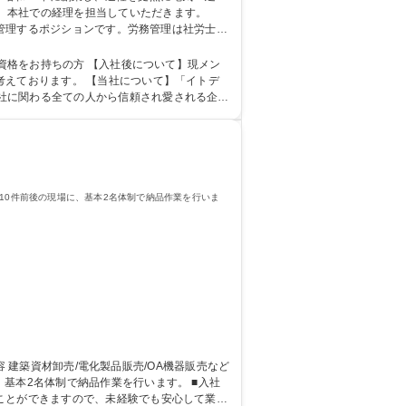
、本社での経理を担当していただきます。
・管理するポジションです。労務管理は社労士が
基本的には固定残業代20時間分に収まってお
日/管理職候補/月平均残業約20H/WEB面接可/マイカー通勤
社後について】現メン
考えております。 【当社について】「イトデ
社に関わる全ての人から信頼され愛される企業
簿記検定3級
10件前後の現場に、基本2名体制で納品作業を行いま
2名体制で納品作業を行います。 ■入社
ことができますので、未経験でも安心して業務