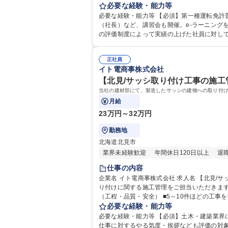
に取り組んでください。【免許】入社後、AT
必要な経験・能力等
するトラックは主に2
必要な経験・能力等 【必須】第一種運転免許普通自動車 【歓迎】準
（社長）など、講習会も開催。e-ラーニング
の評価制度によって実績の上げた社員に対し
アップも可能です！ 学歴・資
正社員
イト電商事株式会社
【北見/サッシ取り付け工事の施工管
当社の建材部にて、製造したサッシの建物への取り付けに関する施工管
月給
23万円～32万円
勤務地
北海道北見市
業界未経験歓迎
年間休日120日以上
退
仕事の内容
企業名 イト電商事株式会社 求人名 【北見/サッシ取り付け工事の施工管理職】年間127日休/研修充実/賞与年3回 仕事の内容 当社の建材部にて、製造したサッシの建物への取
り付けに関する施工管理をご担当いただきます。 【当社採用サイト】https://s
（工程・品質・安全） ■5～10件ほどの工事を担
見/サッシ取り付け工事の施工管理職】年間127
必要な経験・能力等
必要な経験・能力等 【必須】土木・建築業界において現
仕事に対するやる気度・挨拶なども評価の対