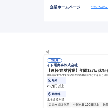
企業ホームページ
http://www.
8件
正社員
イト電商事株式会社
【遠軽/建材営業】年間127日休/研
建築資材卸売/電化製品販売/OA機器販売などを行う当社にて、建材部
月給
23万円以上
勤務地
北海道紋別郡
業界未経験歓迎
年間休日120日以上
退