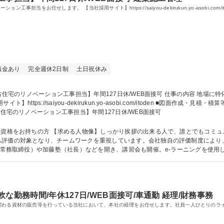
をお任せします。 【当社採用サイト】https://saiyou-dekirukun.yo-asobi.com/it
職金あり
完全週休2日制
土日祝休み
kun.yo-asobi.com/itoden ■図面作成・見積・積算等 ■リフォーム現場の現場工程管理 ※実工事は
集職種 【遠軽/中古住宅のリノベーション工事担当】年間127日休/WEB面接可
をお持ちの方 【求める人物像】しっかり挨拶の出来る人で、誰とでもコミュニケーションのと
も評価の対象となり、チームワークを重視しています。会社独自の評価制度により
塾（常務取締役）や加藤塾（社長）などを開き、講習会も開催。e-ラーニングを使
語学力： 資格：第一種運転免許普通自動車 二級建築
な勤務時間/年休127日/WEB面接可/車通勤 経理/財務事務
関わる資材の販売等を行っている当社において、本社の経理をお任せします。社員一人ひとりのラ