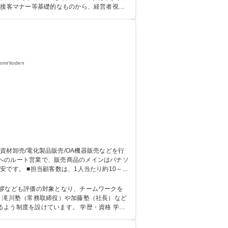
や接客マナー等基礎的なものから、経営者視点
格：第一種運転免許普通自動車
/itoden
です。 ■担当顧客数は、1人当たり約10～1
、滝川塾（常務取締役）や加藤塾（社長）など
設けています。 学歴・資格 学