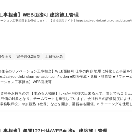
工事担当】WEB面接可 建築施工管理
をお任せします。 【当社採用サイト】https://saiyou-dekirukun.yo-asobi.com/it
職金あり
完全週休2日制
土日祝休み
com/itoden ■図面作成・見積・積算等 ■リフォーム現場の現場工程管理 ※実工事は協力会社に依
のリノベーション工事担当】WEB面接可
をお持ちの方 【求める人物像】しっかり挨拶の出来る人で、誰とでもコミュニケーションのと
も評価の対象となり、チームワークを重視しています。会社独自の評価制度により
塾（常務取締役）や加藤塾（社長）などを開き、講習会も開催。e-ラーニングを使
語学力： 資格：第一種運転免許普通自動車 二級建築
事担当】年間127日休/WEB面接可 建築施工管理