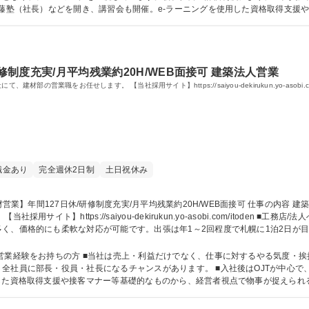
加藤塾（社長）などを開き、講習会も開催。e-ラーニングを使用した資格取得支援
で物事が捉えられるよう制度を設けています。 学歴・資格 学歴：大学院 大学 高専 短大 専修学校 高校 語学力： 資
修制度充実/月平均残業約20H/WEB面接可 建築法人営業
の営業職をお任せします。 【当社採用サイト】https://saiyou-dekirukun.yo-asobi.com
職金あり
完全週休2日制
土日祝休み
you-dekirukun.yo-asobi.com/itoden ■工務店/法人へのルート営業で、販売商品のメインはパナソ
く、価格的にも柔軟な対応が可能です。出張は年1～2回程度で札幌に1泊2日が目安
客様との信頼関係を構築していきます。 募集職種 【北見/建材営業】年間127日休/研修制度充実/月平
やる気度・挨拶なども評価の対象となり、チームワークを
全社員に部長・役員・社長になるチャンスがあります。 ■入社後はOJTが中心で
資格取得支援や接客マナー等基礎的なものから、経営者視点で物事が捉えられるよう制度を
語学力： 資格：第一種運転免許普通自動車