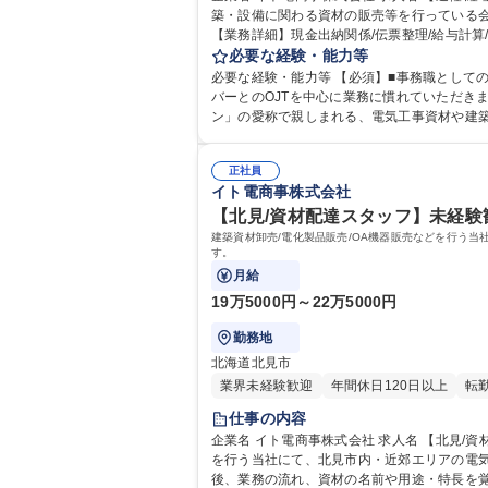
築・設備に関わる資材の販売等を行っている
【業務詳細】現金出納関係/伝票整理/給与計算
対応しています。【働き方】残業はほとんどな
必要な経験・能力等
必要な経験・能力等 【必須】■事務職としての実務経験
バーとのOJTを中心に業務に慣れていただき
ン」の愛称で親しまれる、電気工事資材や建
を目指しています。 学歴・資格
正社員
イト電商事株式会社
【北見/資材配達スタッフ】未経験歓
建築資材卸売/電化製品販売/OA機器販売などを行う
す。
月給
19万5000円～22万5000円
勤務地
北海道北見市
業界未経験歓迎
年間休日120日以上
転
仕事の内容
企業名 イト電商事株式会社 求人名 【北見/資材配達スタッフ】未経験歓迎/年休127日/月平均残業約20H/運転好きな方 仕事の内容 建築資材卸売/電化製品販売/OA機器販売など
を行う当社にて、北見市内・近郊エリアの電気工
後、業務の流れ、資材の名前や用途・特長を覚