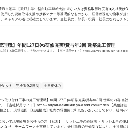
限定の方はまずは限定解除から、MT可の方には準中型免許を取得いただきます。
t車です。 募集職種 【北見/資材配達スタッフ】未経験歓迎/年休127日/月平均残業約20H/運転好きな方
中型自動車運転免許 ※ない方は資格取得制度有 ■入社後はOJTが中心で、滝川塾（常務取締役）や加藤塾
を使用した資格取得支援や接客マナー等基礎的なものから、経営者視点で物事が捉
て、キャリアの道は明確にしています。全社員に、部長・役員・社長になれるチャ
格 学歴：大学院 大学 高専 短大 専修学校 高校 語学力： 資格：第一種運転免許普通自動車 第
理職】年間127日休/研修充実/賞与年3回 建築施工管理
理をご担当いただきます。 【当社採用サイト】https://saiyou-dekirukun.yo-asobi.co
職金あり
完全週休2日制
土日祝休み
aiyou-dekirukun.yo-asobi.com/itoden 【業務詳細】 ■建築現場におけるサッシの取付作業の管理
当し、現場巡回 【組織構成】社内の雰囲気は和気あいあいとしており、社内イベントを年5
日休/研修充実/賞与年3回
場経験をお持ちの方 【歓迎】・サッシ工事の経験者 ・サッシ工事の施工管理経験者 ■当社は売上・
象となり、チームワークを重視しています。会社独自の評価制度により、全社員に