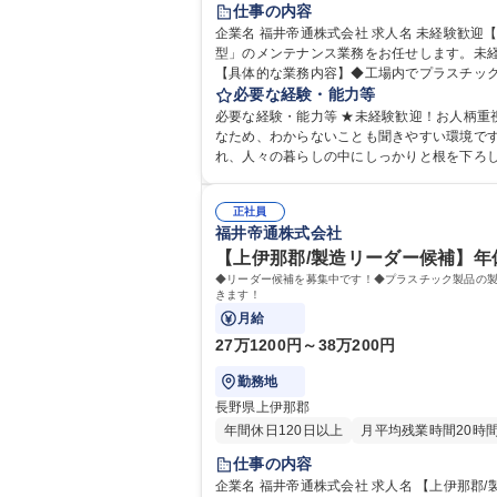
仕事の内容
企業名 福井帝通株式会社 求人名 未経験歓迎【上伊那郡/金型技術職】年休126日/地元で上場企業グループで働ける 仕事の内容 プラスチック成型品の製造に欠かせない「金
型」のメンテナンス業務をお任せします。未経
【具体的な業務内容】◆工場内でプラスチッ
業）内で一貫生産が可能な体制で、メンテナ
必要な経験・能力等
必要な経験・能力等 ★未経験歓迎！お人柄重
なため、わからないことも聞きやすい環境です！ 【当社について】★帝国通信工業の関連会社として、私達の周りにあるあらゆる電子機器(ゲーム機器・自動車
れ、人々の暮らしの中にしっかりと根を下ろ
正社員
福井帝通株式会社
【上伊那郡/製造リーダー候補】年
◆リーダー候補を募集中です！◆プラスチック製品の
きます！
月給
27万1200円～38万200円
勤務地
長野県上伊那郡
年間休日120日以上
月平均残業時間20時
仕事の内容
企業名 福井帝通株式会社 求人名 【上伊那郡/製造リーダー候補】年休126日/プラスチック製品/上場企業グループ 仕事の内容 ◆リーダー候補を募集中です！◆プラスチック製