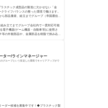
ークライフバランスの整った環境で働けます。
から部品量産、組立までグループ（帝国通信工
調完備によるバラツキの少ない製品製造に注力
企業グループで働ける
～組み立てまでグループ会社内で一貫対応可能
チ等の外観部品や、金属部品を樹脂で挟み込み
 語学力： 資格：
レーター/ラインマネージャー
業のグループという安定した環境でキャリアアップがで