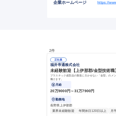
企業ホームページ
https://www
2件
正社員
福井帝通株式会社
未経験歓迎【上伊那郡/金型技術職
プラスチック成型品の製造に欠かせない「金型」のメン
働けます。
月給
20万9000円～31万7900円
勤務地
長野県上伊那郡
業界未経験歓迎
年間休日120日以上
月