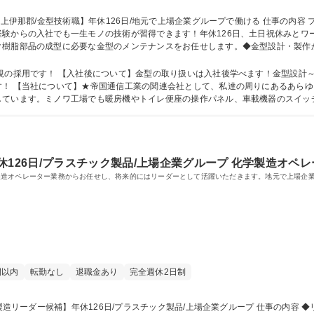
験からの入社でも一生モノの技術が習得できます！年休126日、土日祝休みとワ
ク樹脂部品の成型に必要な金型のメンテナンスをお任せします。◆金型設計・製作
ンスも外部の会社とのやり取りが少なく簡単に対応できます。 【働く環境】◆空
しており、温湿度が管理された環境で働けます！ 募集職種 未経験歓迎【上伊那郡/金型技術職】年休126日/地元で上場
視の採用です！ 【入社後について】金型の取り扱いは入社後学べます！金型設計
等)に使用さ
しています。ミノワ工場でも暖房機やトイレ便座の操作パネル、車載機器のスイッ
一体化して成型するインサート成型等の高度な技術もあります！ 学歴・資格 学歴：大学院 大学 高専 短大 専修学校 高校
休126日/プラスチック製品/上場企業グループ 化学製造オペ
製造オペレーター業務からお任せし、将来的にはリーダーとして活躍いただきます。地元で上場企
間以内
転勤なし
退職金あり
完全週休2日制