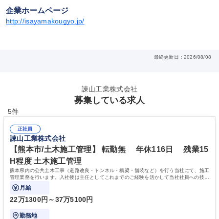
企業ホームページ
http://isayamakougyo.jp/
最終更新日：2026/08/08
諫山工業株式会社
募集している求人
5件
正社員
諫山工業株式会社
【熊本市/土木施工管理】 転勤無 年休116日 残業15
H程度 土木施工管理
熊本県内の公共土木工事（道路改良・トンネル・橋梁・舗装など）を行う当社にて、施工
管理業務を行います。入社後は主任としてこれまでのご経験を活かして当社社員への技術
伝承や育成を期待いたします。
月給
22万1300円～37万5100円
勤務地