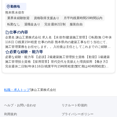
勤務地
熊本県水俣市
業界未経験歓迎
資格取得支援あり
月平均残業時間20時間以内
転勤なし
退職金あり
完全週休2日制
服装自由
仕事の内容
企業名 諫山工業株式会社 求人名 【水俣市/建築施工管理】◎転勤無 ◎年休
116日 ◎残業15H程度 仕事の内容 熊本県内の建築工事を行う当社にて、
施工管理業務をお任せします。。入社後は主任としてこれまでのご経験を
活かして当社社員への技術伝承や育成を期待いたします。 【具体的な業務
必要な経験・能力等
内容】 ■施工計画の策定■施工図の作成 ■各現場の工程管理/安全管理/原価
必要な経験・能力等 【必須】2級建築施工管理技士資格 【歓迎】1級建築
管理/品質管理 ■協力会社・下請け会社への説明・指導 など 【働き方改革
施工管理技士資格 【採用背景】世代交代を見据えた増員採用 【働き方】
について】社長が積極的に取り組んでおり、IT化の積極導入で業務効率化
完全週休二日制/年休116日/残業平均15時間程度(繁忙期は40時間程度)有
や働き方改での年間休日増加を行っております。 募集職種 【水俣市/建築
休取得平均10日以上/休日出勤をした場合には必ず代休取得 【当社につい
施工管理】◎転勤無 ◎年休116日 ◎残業15H程度
て】1938年に創業し、熊本のインフラを広く支えております。取引先の8
割は官公庁であり、熊本県や国土交通省からの表彰も数多くいただいてお
ります。近年は働き方改革にも力を注いでおり、熊本県から「ブライト企
/
転職・求人トップ
業」としても認定いただいております。 学歴・資格 学歴：大学院 大学 高
諫山工業株式会社
専 短大 専修学校 高校 語学力： 資格：2級建築施工管理技士 1級建築施工
管理技士
ヘルプ・お問い合わせ
リクルートID規約
利用規約
プライバシーポリシー