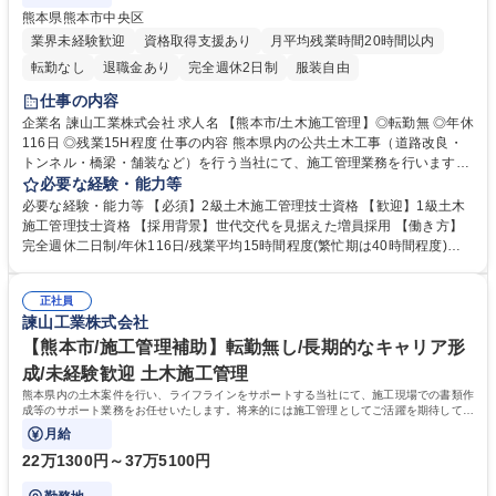
熊本県熊本市中央区
業界未経験歓迎
資格取得支援あり
月平均残業時間20時間以内
転勤なし
退職金あり
完全週休2日制
服装自由
仕事の内容
企業名 諫山工業株式会社 求人名 【熊本市/土木施工管理】◎転勤無 ◎年休
116日 ◎残業15H程度 仕事の内容 熊本県内の公共土木工事（道路改良・
トンネル・橋梁・舗装など）を行う当社にて、施工管理業務を行います。
入社後は主任としてこれまでのご経験を活かして当社社員への技術伝承や
必要な経験・能力等
育成を期待いたします。 【具体的な業務内容】 ■施工計画の策定■施工図
必要な経験・能力等 【必須】2級土木施工管理技士資格 【歓迎】1級土木
の作成 ■各現場の工程管理/安全管理/原価管理/品質管理 ■協力会社・下請
施工管理技士資格 【採用背景】世代交代を見据えた増員採用 【働き方】
け会社への説明・指導 など 【働き方改革について】社長が積極的に取り
完全週休二日制/年休116日/残業平均15時間程度(繁忙期は40時間程度)有
組んでおり、IT化の積極導入で業務効率化や働き方改での年間休日増加を
休取得平均10日以上/休日出勤をした場合には必ず代休取得 【当社につい
行っております。 募集職種 【熊本市/土木施工管理】◎転勤無 ◎年休116
て】1938年に創業し、熊本のインフラを広く支えております。取引先の8
日 ◎残業15H程度
正社員
割は官公庁であり、熊本県や国土交通省からの表彰も数多くいただいてお
諫山工業株式会社
ります。近年は働き方改革にも力を注いでおり、熊本県から「ブライト企
業」としても認定いただいております。 学歴・資格 学歴：大学院 大学 高
【熊本市/施工管理補助】転勤無し/長期的なキャリア形
専 短大 専修学校 高校 語学力： 資格：2級土木施工管理技士 1級土木施工
成/未経験歓迎 土木施工管理
管理技士
熊本県内の土木案件を行い、ライフラインをサポートする当社にて、施工現場での書類作
成等のサポート業務をお任せいたします。将来的には施工管理としてご活躍を期待してお
ります。
月給
22万1300円～37万5100円