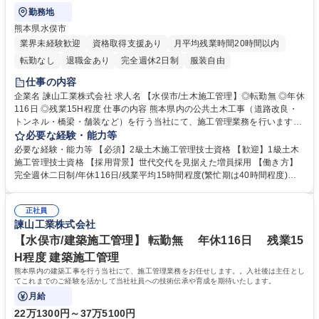
勤務地
熊本県水俣市
業界未経験歓迎
資格取得支援あり
月平均残業時間20時間以内
転勤なし
退職金あり
完全週休2日制
服装自由
仕事の内容
企業名 諫山工業株式会社 求人名 【水俣市/土木施工管理】◎転勤無 ◎年休
116日 ◎残業15H程度 仕事の内容 熊本県内の公共土木工事（道路改良・
トンネル・橋梁・舗装など）を行う当社にて、施工管理業務を行います。
入社後は主任としてこれまでのご経験を活かして当社社員への技術伝承や
必要な経験・能力等
育成を期待いたします。 【具体的な業務内容】 ■施工計画の策定■施工図
必要な経験・能力等 【必須】2級土木施工管理技士資格 【歓迎】1級土木
の作成 ■各現場の工程管理/安全管理/原価管理/品質管理 ■協力会社・下請
施工管理技士資格 【採用背景】世代交代を見据えた増員採用 【働き方】
け会社への説明・指導 など 【働き方改革について】社長が積極的に取り
完全週休二日制/年休116日/残業平均15時間程度(繁忙期は40時間程度)有
組んでおり、IT化の積極導入で業務効率化や働き方改での年間休日増加を
休取得平均10日以上/休日出勤をした場合には必ず代休取得 【当社につい
行っております。 募集職種 【水俣市/土木施工管理】◎転勤無 ◎年休116
て】1938年に創業し、熊本のインフラを広く支えております。取引先の8
日 ◎残業15H程度
正社員
割は官公庁であり、熊本県や国土交通省からの表彰も数多くいただいてお
諫山工業株式会社
ります。近年は働き方改革にも力を注いでおり、熊本県から「ブライト企
業」としても認定いただいております。 学歴・資格 学歴：大学院 大学 高
【水俣市/建築施工管理】 転勤無 年休116日 残業15
専 短大 専修学校 高校 語学力： 資格：2級土木施工管理技士 1級土木施工
H程度 建築施工管理
管理技士
熊本県内の建築工事を行う当社にて、施工管理業務をお任せします。。入社後は主任とし
てこれまでのご経験を活かして当社社員への技術伝承や育成を期待いたします。
月給
22万1300円～37万5100円