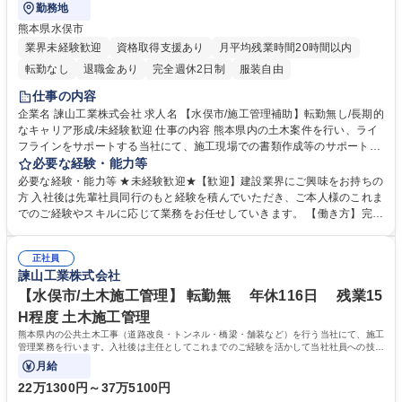
勤務地
熊本県水俣市
業界未経験歓迎
資格取得支援あり
月平均残業時間20時間以内
転勤なし
退職金あり
完全週休2日制
服装自由
仕事の内容
企業名 諫山工業株式会社 求人名 【水俣市/施工管理補助】転勤無し/長期的
なキャリア形成/未経験歓迎 仕事の内容 熊本県内の土木案件を行い、ライ
フラインをサポートする当社にて、施工現場での書類作成等のサポート業
務をお任せします。将来的には施工管理としてご活躍を期待しておりま
必要な経験・能力等
す。 【具体的な案件内容】施工管理担当者の補助役として ■現場報告書や
必要な経験・能力等 ★未経験歓迎★【歓迎】建設業界にご興味をお持ちの
作成書類の作成業務 ■ドローンでの測定や撮影業務、等 ※働き方改革に力
方 入社後は先輩社員同行のもと経験を積んでいただき、ご本人様のこれま
を注いでおり、施工管理の業務ひっ迫を軽減するために補助担当として簡
でのご経験やスキルに応じて業務をお任せしていきます。 【働き方】完全
単な書類作成や写真撮影などをお任せしております。 【働き方改革につい
週休二日制/年休116日/有休取得平均10日以上/休日出勤をした場合には必
て】社長が積極的に取り組んでおり、IT化の積極導入で業務効率化や働き
ず代休取得 【当社について】1938年に創業し、熊本のインフラを広く支
方改での年間休日増加を行っております。 募集職種 【水俣市/施工管理補
正社員
えております。取引先の8割は官公庁であり、熊本県や国土交通省からの
諫山工業株式会社
助】転勤無し/長期的なキャリア形成/未経験歓迎
表彰も数多くいただいております。近年は働き方改革にも力を注いでお
り、熊本県から「ブライト企業」としても認定いただいております。 学
【水俣市/土木施工管理】 転勤無 年休116日 残業15
歴・資格 学歴：大学院 大学 高専 短大 専修学校 高校 語学力： 資格：
H程度 土木施工管理
熊本県内の公共土木工事（道路改良・トンネル・橋梁・舗装など）を行う当社にて、施工
管理業務を行います。入社後は主任としてこれまでのご経験を活かして当社社員への技術
伝承や育成を期待いたします。
月給
22万1300円～37万5100円