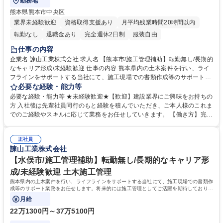
勤務地
熊本県熊本市中央区
業界未経験歓迎
資格取得支援あり
月平均残業時間20時間以内
転勤なし
退職金あり
完全週休2日制
服装自由
仕事の内容
企業名 諫山工業株式会社 求人名 【熊本市/施工管理補助】転勤無し/長期的
なキャリア形成/未経験歓迎 仕事の内容 熊本県内の土木案件を行い、ライ
フラインをサポートする当社にて、施工現場での書類作成等のサポート業
務をお任せいたします。将来的には施工管理としてご活躍を期待しており
必要な経験・能力等
ます。 【具体的な案件内容】施工管理担当者の補助役として ■現場報告書
必要な経験・能力等 ★未経験歓迎★【歓迎】建設業界にご興味をお持ちの
や作成書類の作成業務 ■ドローンでの測定や撮影業務、等 ※働き方改革に
方 入社後は先輩社員同行のもと経験を積んでいただき、ご本人様のこれま
力を注いでおり、施工管理の業務ひっ迫を軽減するために補助担当として
でのご経験やスキルに応じて業務をお任せしていきます。 【働き方】完全
簡単な書類作成や写真撮影などをお任せしております。 【働き方改革につ
週休二日制/年休116日/有休取得平均10日以上/休日出勤をした場合には必
いて】社長が積極的に取り組んでおり、IT化の積極導入で業務効率化や働
ず代休取得 【当社について】1938年に創業し、熊本のインフラを広く支
き方改での年間休日増加を行っております。 募集職種 【熊本市/施工管理
正社員
えております。取引先の8割は官公庁であり、熊本県や国土交通省からの
諫山工業株式会社
補助】転勤無し/長期的なキャリア形成/未経験歓迎
表彰も数多くいただいております。近年は働き方改革にも力を注いでお
り、熊本県から「ブライト企業」としても認定いただいております。 学
【水俣市/施工管理補助】転勤無し/長期的なキャリア形
歴・資格 学歴：大学院 大学 高専 短大 専修学校 高校 語学力： 資格：
成/未経験歓迎 土木施工管理
熊本県内の土木案件を行い、ライフラインをサポートする当社にて、施工現場での書類作
成等のサポート業務をお任せします。将来的には施工管理としてご活躍を期待しておりま
す。
月給
22万1300円～37万5100円