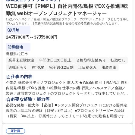
きるプログラムを用意しています。 ■キャリア支援：役職にかかわらず、
ひとりひとりのキャリア計画を研修や個別相談で支援します。 学歴・資格
WEB面接可【PM/PL】自社内開発/島根でDXを推進!/転
学歴：大学院 大学 高専 短大 専修学校 高校 語学力： 資格：
勤無 web/オープンプロジェクトマネージャー
行政／ヘルスケア／金融／製造／建設業プロジェクトのプロジェクトリーダとして従事し
ていただきます。 【業務内容の変更範囲】会社の定める業務をお任せいたします。
月給
24万7000円～37万5000円
勤務地
島根県松江市
業界未経験歓迎
年間休日120日以上
資格取得支援あり
転勤なし
退職金あり
在宅OK
完全週休2日制
土日祝休み
服装自由
仕事の内容
企業名 株式会社テクノプロジェクト 求人名 ★WEB面接可【PM/PL】自社
内開発/島根でDXを推進！/転勤無 仕事の内容 行政／ヘルスケア／金融／
製造／建設業プロジェクトのプロジェクトリーダとして従事していただき
ます。 【業務内容の変更範囲】会社の定める業務をお任せいたします。
必要な経験・能力等
【入社後】経験やスキルに応じて、必要な教育研修を受けていただいた
必要な経験・能力等 【必須】■システム開発プロジェクトにおける要件定
り、トレーナーや組織全体でキャッチアップできるよう支援する体制が整
義等の上流工程の経験（目安：3年以上）■プロジェクトリーダーの経験
っています。研修希望があれば、富士通の用意する研修や社外のものも受
（目安：3年以上） ◎案件によってはリモート/在宅での勤務も可能です！
講していただくことか可能です。 【働き方】部署によりますが休日の突発
【キャリアアップ】■e-learning受講や社外セミナー参加、資格取得にか
的な出勤は少なく、発生した場合は代休を取得します。負担が一人に偏ら
かる費用の負担など、メンバーの自己成長を支援します。 ■ローテーショ
ないようローテーションを回して対応しています。 募集職種 ★WEB面接
正社員
ン制度：メンバーの視野を広げ、新たな自分に気付けるよう、部署間をロ