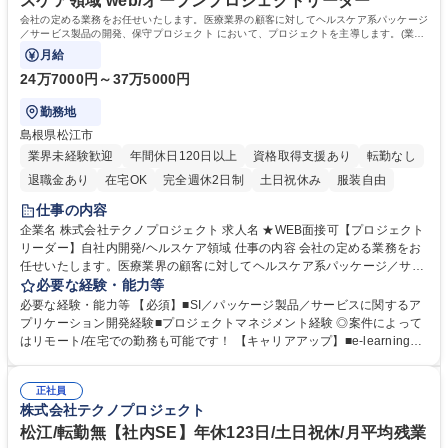
スケア領域 web/オープンプロジェクトリーダー
会社の定める業務をお任せいたします。医療業界の顧客に対してヘルスケア系パッケージ
／サービス製品の開発、保守プロジェクト において、プロジェクトを主導します。(業務
内容の変更の範囲)当社業務全般
月給
24万7000円～37万5000円
勤務地
島根県松江市
業界未経験歓迎
年間休日120日以上
資格取得支援あり
転勤なし
退職金あり
在宅OK
完全週休2日制
土日祝休み
服装自由
仕事の内容
企業名 株式会社テクノプロジェクト 求人名 ★WEB面接可【プロジェクト
リーダー】自社内開発/ヘルスケア領域 仕事の内容 会社の定める業務をお
任せいたします。医療業界の顧客に対してヘルスケア系パッケージ／サー
ビス製品の開発、保守プロジェクト において、プロジェクトを主導しま
必要な経験・能力等
す。(業務内容の変更の範囲)当社業務全般 プロジェクトは多岐に渡り、請
必要な経験・能力等 【必須】■SI／パッケージ製品／サービスに関するア
負で長期に渡って電子カルテやそのオプション製品の開発・保守を５～１
プリケーション開発経験■プロジェクトマネジメント経験 ◎案件によって
０名体制で実施するものもあれば、同じく請負でも新製品開発、新サービ
はリモート/在宅での勤務も可能です！ 【キャリアアップ】■e-learning受
ス立ち上げなど数か月から半年の比較的短期で開発するものもあります。
講や社外セミナー参加、資格取得にかかる費用の負担など、メンバーの自
また、社会課題の解決を目指して、請負業務に限らず、自社プロダクトの
己成長を支援します。 ■ローテーション制度：メンバーの視野を広げ、新
開発や、自社ビジネス開拓にも取り組んでおり、広くヘルスケアビジネス
正社員
たな自分に気付けるよう、部署間をローテーションできるプログラムを用
株式会社テクノプロジェクト
を捉えられる環境です。 募集職種 ★WEB面接可【プロジェクトリーダ
意しています。 ■キャリア支援：役職にかかわらず、ひとりひとりのキャ
ー】自社内開発/ヘルスケア領域
リア計画を研修や個別相談で支援します。 学歴・資格 学歴：大学院 大学
松江/転勤無【社内SE】年休123日/土日祝休/月平均残業