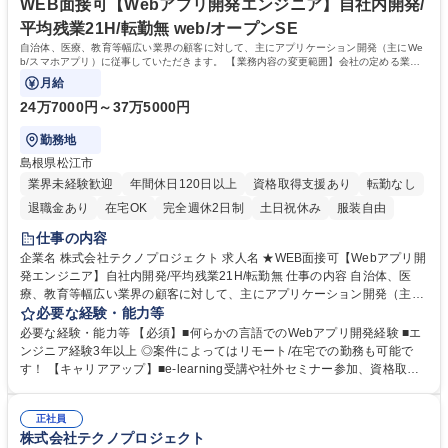
無/富士通と資本提供
リア支援：役職にかかわらず、ひとりひとりのキャリア計画を研修や個別
WEB面接可【Webアプリ開発エンジニア】自社内開発/
相談で支援します。 学歴・資格 学歴：大学院 大学 高専 短大 専修学校 高
平均残業21H/転勤無 web/オープンSE
校 語学力： 資格：第一種運転免許普通自動車
自治体、医療、教育等幅広い業界の顧客に対して、主にアプリケーション開発（主にWe
b/スマホアプリ）に従事していただきます。 【業務内容の変更範囲】会社の定める業務
をお任せいたします。
月給
24万7000円～37万5000円
勤務地
島根県松江市
業界未経験歓迎
年間休日120日以上
資格取得支援あり
転勤なし
退職金あり
在宅OK
完全週休2日制
土日祝休み
服装自由
仕事の内容
企業名 株式会社テクノプロジェクト 求人名 ★WEB面接可【Webアプリ開
発エンジニア】自社内開発/平均残業21H/転勤無 仕事の内容 自治体、医
療、教育等幅広い業界の顧客に対して、主にアプリケーション開発（主に
Web/スマホアプリ）に従事していただきます。 【業務内容の変更範囲】
必要な経験・能力等
会社の定める業務をお任せいたします。 【入社後】経験やスキルに応じ
必要な経験・能力等 【必須】■何らかの言語でのWebアプリ開発経験 ■エ
て、必要な教育研修を受けていただいたり、トレーナーや組織全体でキャ
ンジニア経験3年以上 ◎案件によってはリモート/在宅での勤務も可能で
ッチアップできるよう支援する体制が整っています。研修希望があれば、
す！ 【キャリアアップ】■e-learning受講や社外セミナー参加、資格取得
富士通の用意する研修や社外のものも受講していただくことか可能です。
にかかる費用の負担など、メンバーの自己成長を支援します。 ■ローテー
【働き方】部署によりますが休日の突発的な出勤は少なく、発生した場合
ション制度：メンバーの視野を広げ、新たな自分に気付けるよう、部署間
は代休を取得します。負担が一人に偏らないようローテーションを回して
正社員
をローテーションできるプログラムを用意しています。 ■キャリア支援：
株式会社テクノプロジェクト
対応しています。 募集職種 ★WEB面接可【Webアプリ開発エンジニア】
役職にかかわらず、ひとりひとりのキャリア計画を研修や個別相談で支援