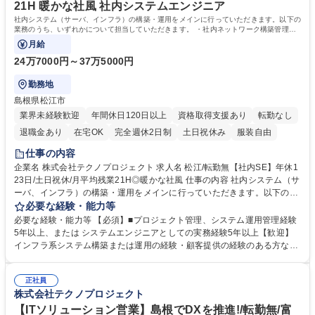
高専 短大 専修学校 高校 語学力： 資格：
21H 暖かな社風 社内システムエンジニア
社内システム（サーバ、インフラ）の構築・運用をメインに行っていただきます。以下の
業務のうち、いずれかについて担当していただきます。 ・社内ネットワーク構築管理、
社内ネットワーク更新プロジェクトの管理
月給
24万7000円～37万5000円
勤務地
島根県松江市
業界未経験歓迎
年間休日120日以上
資格取得支援あり
転勤なし
退職金あり
在宅OK
完全週休2日制
土日祝休み
服装自由
仕事の内容
企業名 株式会社テクノプロジェクト 求人名 松江/転勤無【社内SE】年休1
23日/土日祝休/月平均残業21H◎暖かな社風 仕事の内容 社内システム（サ
ーバ、インフラ）の構築・運用をメインに行っていただきます。以下の業
務のうち、いずれかについて担当していただきます。 ・社内ネットワーク
必要な経験・能力等
構築管理、社内ネットワーク更新プロジェクトの管理 社内ネットワーク更
必要な経験・能力等 【必須】■プロジェクト管理、システム運用管理経験
新を複数年にわたり段階的に実施予定です。構築、運用についてプロジェ
5年以上、または システムエンジニアとしての実務経験5年以上【歓迎】
クトを管理し、社内との調整を行います。 ・社内で利用するＭ３６５、Ａ
インフラ系システム構築または運用の経験・顧客提供の経験のある方など
ｚｕｒｅサービスの運用。 社内に未提供の機能やサービスについて、社内
【キャリアアップ】■e-learning受講や社外セミナー参加、資格取得にか
調整・設定・運用 を実施します。・その他、ＰＣ管理、各セキュリティ装
かる費用の負担など、メンバーの自己成長を支援します。 ■ローテーショ
置、仮想マシン環境、社内ＡＤ等の社内共通システムの管理。 募集職種
正社員
ン制度：メンバーの視野を広げ、新たな自分に気付けるよう、部署間をロ
株式会社テクノプロジェクト
松江/転勤無【社内SE】年休123日/土日祝休/月平均残業21H◎暖かな社風
ーテーションできるプログラムを用意しています。 ■キャリア支援：役職
にかかわらず、ひとりひとりのキャリア計画を研修や個別相談で支援しま
【ITソリューション営業】島根でDXを推進!/転勤無/富