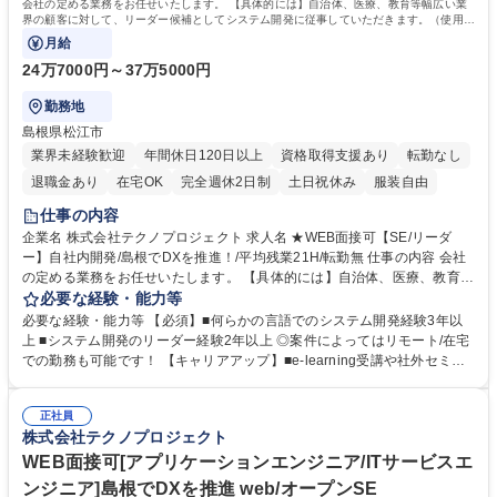
会社の定める業務をお任せいたします。 【具体的には】自治体、医療、教育等幅広い業
界の顧客に対して、リーダー候補としてシステム開発に従事していただきます。（使用想
定言語：Ruby on Rails/C#等）
月給
24万7000円～37万5000円
勤務地
島根県松江市
業界未経験歓迎
年間休日120日以上
資格取得支援あり
転勤なし
退職金あり
在宅OK
完全週休2日制
土日祝休み
服装自由
仕事の内容
企業名 株式会社テクノプロジェクト 求人名 ★WEB面接可【SE/リーダ
ー】自社内開発/島根でDXを推進！/平均残業21H/転勤無 仕事の内容 会社
の定める業務をお任せいたします。 【具体的には】自治体、医療、教育等
幅広い業界の顧客に対して、リーダー候補としてシステム開発に従事して
必要な経験・能力等
いただきます。（使用想定言語：Ruby on Rails/C#等） 【入社後】経験
必要な経験・能力等 【必須】■何らかの言語でのシステム開発経験3年以
やスキルに応じて、必要な教育研修を受けていただいたり、トレーナーや
上 ■システム開発のリーダー経験2年以上 ◎案件によってはリモート/在宅
組織全体でキャッチアップできるよう支援する体制が整っています。研修
での勤務も可能です！ 【キャリアアップ】■e-learning受講や社外セミナ
希望があれば、富士通の用意する研修や社外のものも受講していただくこ
ー参加、資格取得にかかる費用の負担など、メンバーの自己成長を支援し
とか可能です。 【働き方】部署によりますが休日の突発的な出勤は少な
ます。 ■ローテーション制度：メンバーの視野を広げ、新たな自分に気付
く、発生した場合は代休を取得します。負担が一人に偏らないようローテ
正社員
けるよう、部署間をローテーションできるプログラムを用意しています。
株式会社テクノプロジェクト
ーションを回して対応しています。 募集職種 ★WEB面接可【SE/リーダ
■キャリア支援：役職にかかわらず、ひとりひとりのキャリア計画を研修
ー】自社内開発/島根でDXを推進！/平均残業21H/転勤無
や個別相談で支援します。 学歴・資格 学歴：大学院 大学 高専 短大 専修
WEB面接可[アプリケーションエンジニア/ITサービスエ
学校 高校 語学力： 資格：
ンジニア]島根でDXを推進 web/オープンSE