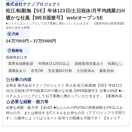
株式会社テクノプロジェクト
きます。 募集職種 松江/転勤無【アプリケーション・ITサービスエンジニ
キャリア支援：役職にかかわらず、ひとりひとりのキャリア計画を研修や
ア】年休123日/土日祝休
個別相談で支援します。 学歴・資格 学歴：大学院 大学 高専 短大 専修学
松江/転勤無【SE】年休123日/土日祝休/月平均残業21H
校 高校 語学力： 資格：
暖かな社風【WEB面接可】 web/オープンSE
■システムエンジニアとして以下業務に携わっていただきます。 【業務内容の変更範囲】
会社の定める業務
月給
24万7000円～37万5000円
勤務地
島根県松江市
業界未経験歓迎
年間休日120日以上
資格取得支援あり
転勤なし
退職金あり
在宅OK
完全週休2日制
土日祝休み
服装自由
仕事の内容
企業名 株式会社テクノプロジェクト 求人名 松江/転勤無【SE】年休123
日/土日祝休/月平均残業21H◎暖かな社風【WEB面接可】 仕事の内容 ■シ
ステムエンジニアとして以下業務に携わっていただきます。 【業務内容の
変更範囲】会社の定める業務 【具体的には】ソリューションビジネス(自
必要な経験・能力等
治体、医療、教育等)/パッケージビジネス(マーケットリサーチ、販売支援
必要な経験・能力等 【必須】■なんらかのPG/SEの実務経験を3年以上お
など)/クラウドサービスの提供(SaaS、ホスティングなど) 【入社後】経験
持ちの方、または相当するITスキルをお持ちの方（アプリ/インフラ不問で
やスキルに応じて、必要な教育研修を受けていただいたり、トレーナーや
す） ◎案件によってはリモート/在宅での勤務も可能です！ 【キャリアア
組織全体でキャッチアップできるよう支援する体制が整っています。研修
ップ】■e-learning受講や社外セミナー参加、資格取得にかかる費用の負
希望があれば、富士通の用意する研修や社外のものも受講していただくこ
担など、メンバーの自己成長を支援します。 ■ローテーション制度：メン