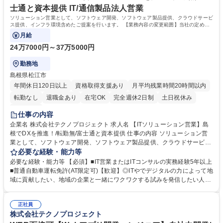
す。 学歴・資格 学歴：大学院 大学 高専 短大 専修学校 高校 語学力： 資
士通と資本提供 IT/通信製品法人営業
格：
ソリューション営業として、ソフトウェア開発、ソフトウェア製品提供、クラウドサービ
ス提供、インフラ環境含めたご提案を行います。 【業務内容の変更範囲】当社の定める
業務
月給
24万7000円～37万5000円
勤務地
島根県松江市
年間休日120日以上
資格取得支援あり
月平均残業時間20時間以内
転勤なし
退職金あり
在宅OK
完全週休2日制
土日祝休み
服装自由
仕事の内容
企業名 株式会社テクノプロジェクト 求人名 【ITソリューション営業】島
根でDXを推進！/転勤無/富士通と資本提供 仕事の内容 ソリューション営
業として、ソフトウェア開発、ソフトウェア製品提供、クラウドサービス
提供、インフラ環境含めたご提案を行います。 【業務内容の変更範囲】当
必要な経験・能力等
社の定める業務 【担当するお客様について】自治体、ヘルスケア、金融、
必要な経験・能力等 【必須】■IT営業またはITコンサルの実務経験5年以上
製造、流通、教育など、様々な業種のお客様が対象となります。営業地域
■普通自動車運転免許(AT限定可)【歓迎】◎ITやでデジタルの力によって地
は島根県内が中心ですが、県外の場合もあります。地域の企業の活性化に
域に貢献したい、地域の企業と一緒にワクワクする試みを発信したい人を
貢献できます！ 【充実の研修体制】e-learning受講や社外セミナー参加、
歓迎します！ 【キャリアアップ】■e-learning受講や社外セミナー参加、
資格取得にかかる費用の負担など、メンバーの自己成長を支援します。ま
資格取得にかかる費用の負担など、メンバーの自己成長を支援します。 ■
た、役職にかかわらず、ひとりひとりのキャリア計画を研修や個別相談で
正社員
ローテーション制度：メンバーの視野を広げ、新たな自分に気付けるよ
株式会社テクノプロジェクト
支援します。 募集職種 【ITソリューション営業】島根でDXを推進！/転勤
う、部署間をローテーションできるプログラムを用意しています。 ■キャ