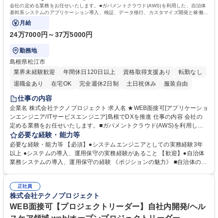
会社の定める業務をお任せいたします。■ガバメントクラウド(AWS)を利用した、自治体
基幹系システムのアプリケーション導入、検証、データ移行、カスタマイズ開発と稼働後
の運用保守に携わっていただきます。
月給
24万7000円～37万5000円
勤務地
島根県松江市
業界未経験歓迎
年間休日120日以上
資格取得支援あり
転勤なし
退職金あり
在宅OK
完全週休2日制
土日祝休み
服装自由
仕事の内容
企業名 株式会社テクノプロジェクト 求人名 ★WEB面接可[アプリケーショ
ンエンジニア/ITサービスエンジニア]島根でDXを推進 仕事の内容 会社の
定める業務をお任せいたします。■ガバメントクラウド(AWS)を利用し
た、自治体基幹系システムのアプリケーション導入、検証、データ移行、
必要な経験・能力等
カスタマイズ開発と稼働後の運用保守に携わっていただきます。 ■自治体
必要な経験・能力等 【必須】●システムエンジニアとしての実務経験3年
が進めている基幹系業務（住民記録、税、社会保障）の標準仕様に準拠し
以上 ●システムの導入、運用保守の実務経験があること 【歓迎】●自治体
たPKGシステムをガバメントクラウド（AWS）上に導入し、現行システ
業務システムの導入、運用保守の経験 《ポジションの魅力》 ■自治体の業
ムからデータ移行も行った環境化で検証を行っていただきます。 ■また、
務知識を習得でき、生活に密着した知識として活用可能です。■AWS等の
自治体固有の機能要件がある場合は、システムの機能開発も行っていただ
パブリッククラウドの知識、実務を習得することができ、キャリアアップ
きます。■作業においては、プロジェクトマネージャーやリーダと共にチ
正社員
につながります。■また、資格取得の為の学習環境も備わっています。担
株式会社テクノプロジェクト
ームで対応を行いますので、周りに相談しながら作業を進めます 募集職種
当する業務外でも組織内で最新技術（生成AIなど）を経験するプロジェク
★WEB面接可[アプリケーションエンジニア/ITサービスエンジニア]島根で
トもあり、スキルアップも可能です。 学歴・資格 学歴：大学院 大学 高専
WEB面接可【プロジェクトリーダー】自社内開発/ヘル
DXを推進
短大 専修学校 高校 語学力： 資格：