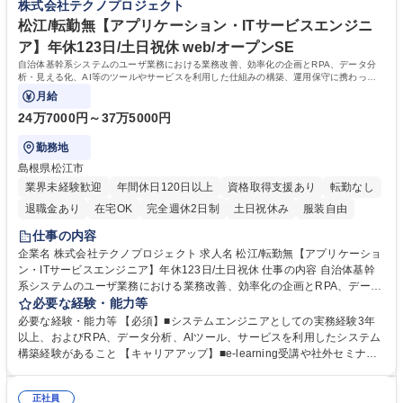
株式会社テクノプロジェクト
可【PM/PL】自社内開発/島根でDXを推進！/転勤無
ーテーションできるプログラムを用意しています。 ■キャリア支援：役職
にかかわらず、ひとりひとりのキャリア計画を研修や個別相談で支援しま
松江/転勤無【アプリケーション・ITサービスエンジニ
す。 学歴・資格 学歴：大学院 大学 高専 短大 専修学校 高校 語学力： 資
ア】年休123日/土日祝休 web/オープンSE
格：
自治体基幹系システムのユーザ業務における業務改善、効率化の企画とRPA、データ分
析・見える化、AI等のツールやサービスを利用した仕組みの構築、運用保守に携わって
いただきます。
月給
24万7000円～37万5000円
勤務地
島根県松江市
業界未経験歓迎
年間休日120日以上
資格取得支援あり
転勤なし
退職金あり
在宅OK
完全週休2日制
土日祝休み
服装自由
仕事の内容
企業名 株式会社テクノプロジェクト 求人名 松江/転勤無【アプリケーショ
ン・ITサービスエンジニア】年休123日/土日祝休 仕事の内容 自治体基幹
系システムのユーザ業務における業務改善、効率化の企画とRPA、データ
分析・見える化、AI等のツールやサービスを利用した仕組みの構築、運用
必要な経験・能力等
保守に携わっていただきます。 基幹系業務（住民記録、税、社会保障、財
必要な経験・能力等 【必須】■システムエンジニアとしての実務経験3年
務会計、人事給与、庶務事務等）のシステム運用において、ユーザーの事
以上、およびRPA、データ分析、AIツール、サービスを利用したシステム
業計画や業務改善の観点で課題提起と対応策を企画していただきます。ま
構築経験があること 【キャリアアップ】■e-learning受講や社外セミナー
た、企画提案後は対応について、最適なツール、サービスの選定と構築を
参加、資格取得にかかる費用の負担など、メンバーの自己成長を支援しま
主担当として行っていただきます。プロジェクトマネージャーやリーダー
す。 ■ローテーション制度：メンバーの視野を広げ、新たな自分に気付け
と共にチームで対応しますの で、周りに相談しながら作業を進めていただ
正社員
るよう、部署間をローテーションできるプログラムを用意しています。 ■