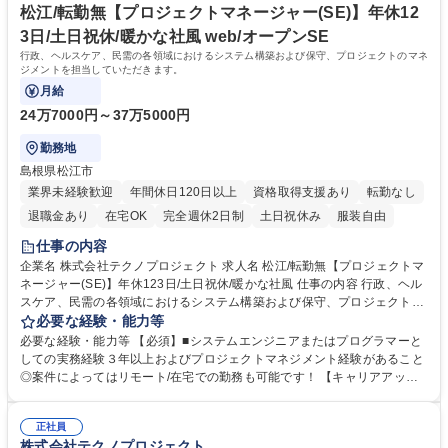
自社内開発/平均残業21H/転勤無
します。 学歴・資格 学歴：大学院 大学 高専 短大 専修学校 高校 語学力：
松江/転勤無【プロジェクトマネージャー(SE)】年休12
資格：
3日/土日祝休/暖かな社風 web/オープンSE
行政、ヘルスケア、民需の各領域におけるシステム構築および保守、プロジェクトのマネ
ジメントを担当していただきます。
月給
24万7000円～37万5000円
勤務地
島根県松江市
業界未経験歓迎
年間休日120日以上
資格取得支援あり
転勤なし
退職金あり
在宅OK
完全週休2日制
土日祝休み
服装自由
仕事の内容
企業名 株式会社テクノプロジェクト 求人名 松江/転勤無【プロジェクトマ
ネージャー(SE)】年休123日/土日祝休/暖かな社風 仕事の内容 行政、ヘル
スケア、民需の各領域におけるシステム構築および保守、プロジェクトの
マネジメントを担当していただきます。 プロジェクトはパッケージ導入か
必要な経験・能力等
ら独自仕様のフルスクラッチ開発まで幅広く対応しており、 様々ニーズに
必要な経験・能力等 【必須】■システムエンジニアまたはプログラマーと
応じたシステム構築を行います。また、社会課題の解決を目指して、請負
しての実務経験３年以上およびプロジェクトマネジメント経験があること
業務に留まらず、自社プロダクトの開発や新規ビジネスの立ち上げにも積
◎案件によってはリモート/在宅での勤務も可能です！ 【キャリアアッ
極的に取り組んでおり、ビジネスを広く捉えて活躍できる環境です。変更
プ】■e-learning受講や社外セミナー参加、資格取得にかかる費用の負担
の範囲：会社の定める業務 募集職種 松江/転勤無【プロジェクトマネージ
など、メンバーの自己成長を支援します。 ■ローテーション制度：メンバ
ャー(SE)】年休123日/土日祝休/暖かな社風
正社員
ーの視野を広げ、新たな自分に気付けるよう、部署間をローテーションで
株式会社テクノプロジェクト