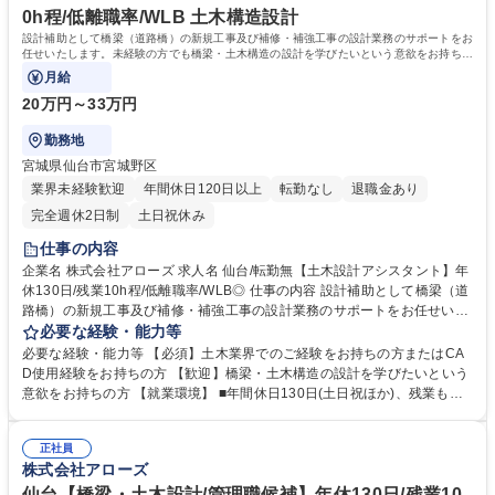
0h程/低離職率/WLB 土木構造設計
設計補助として橋梁（道路橋）の新規工事及び補修・補強工事の設計業務のサポートをお
任せいたします。未経験の方でも橋梁・土木構造の設計を学びたいという意欲をお持ちの
方は大歓迎です。
月給
20万円～33万円
勤務地
宮城県仙台市宮城野区
業界未経験歓迎
年間休日120日以上
転勤なし
退職金あり
完全週休2日制
土日祝休み
仕事の内容
企業名 株式会社アローズ 求人名 仙台/転勤無【土木設計アシスタント】年
休130日/残業10h程/低離職率/WLB◎ 仕事の内容 設計補助として橋梁（道
路橋）の新規工事及び補修・補強工事の設計業務のサポートをお任せいた
します。未経験の方でも橋梁・土木構造の設計を学びたいという意欲をお
必要な経験・能力等
持ちの方は大歓迎です。 【具体的には】橋梁上部工・下部工・橋梁付属物
必要な経験・能力等 【必須】土木業界でのご経験をお持ちの方またはCA
の設計（構造計算）の構造解析や強度計算、設計図書の作成(図面/仕様書
D使用経験をお持ちの方 【歓迎】橋梁・土木構造の設計を学びたいという
等)等、鉄筋コンクリートを作るための配筋図をCAD作成などをお任せい
意欲をお持ちの方 【就業環境】 ■年間休日130日(土日祝ほか)、残業も全
たします。 設計1件あたりにかかる期間は、数ヶ月～1年ほどで、3～5名
社月10時間程度、仕事の持ち帰りは禁止など働きやすい環境が整っており
のチーム（CADオペレーター・設計助手・設計）で担当し、2～5件ほど
離職率も非常に低いです。 ■繁忙期は1月～2月、この時期だけは残業時間
同時並行して案件を進めていただきます。 募集職種 仙台/転勤無【土木設
正社員
最大で60H程度。 それ以外の月は平均して10H程度。 学歴・資格 学歴：
株式会社アローズ
計アシスタント】年休130日/残業10h程/低離職率/WLB◎
大学院 大学 高専 短大 専修学校 高校 語学力： 資格：第一種運転免許普通
自動車
仙台【橋梁・土木設計/管理職候補】年休130日/残業10