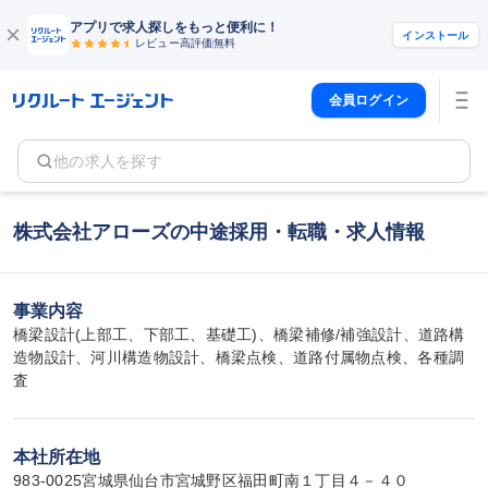
アプリで求人探しをもっと便利に！
インストール
レビュー高評価
無料
会員ログイン
他の求人を探す
株式会社アローズの中途採用・転職・求人情報
事業内容
橋梁設計(上部工、下部工、基礎工)、橋梁補修/補強設計、道路構
造物設計、河川構造物設計、橋梁点検、道路付属物点検、各種調
査
本社所在地
983-0025宮城県仙台市宮城野区福田町南１丁目４－４０