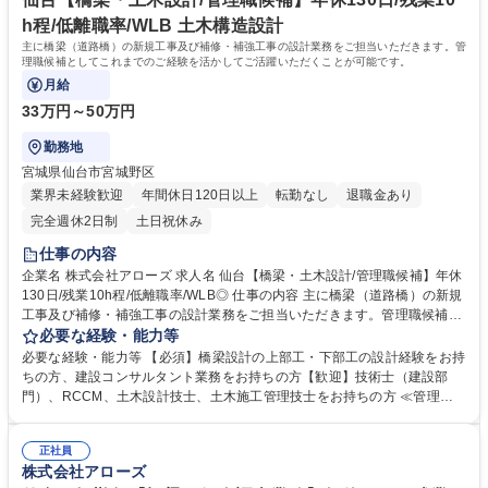
h程/低離職率/WLB 土木構造設計
主に橋梁（道路橋）の新規工事及び補修・補強工事の設計業務をご担当いただきます。管
理職候補としてこれまでのご経験を活かしてご活躍いただくことが可能です。
月給
33万円～50万円
勤務地
宮城県仙台市宮城野区
業界未経験歓迎
年間休日120日以上
転勤なし
退職金あり
完全週休2日制
土日祝休み
仕事の内容
企業名 株式会社アローズ 求人名 仙台【橋梁・土木設計/管理職候補】年休
130日/残業10h程/低離職率/WLB◎ 仕事の内容 主に橋梁（道路橋）の新規
工事及び補修・補強工事の設計業務をご担当いただきます。管理職候補と
してこれまでのご経験を活かしてご活躍いただくことが可能です。 【具体
必要な経験・能力等
的には】■橋梁上部工・下部工・橋梁付属物の詳細設計検討図面・打合せ
必要な経験・能力等 【必須】橋梁設計の上部工・下部工の設計経験をお持
資料の作成■発注者との打合せ■協力業者との打合せ（設計外注業者、製品
ちの方、建設コンサルタント業務をお持ちの方【歓迎】技術士（建設部
メーカー等などをお任せします。 設計1件あたりにかかる期間は、数ヶ月
門）、RCCM、土木設計技士、土木施工管理技士をお持ちの方 ≪管理職
～1年ほどで、3～5名のチーム（CADオペレーター・設計助手・設計）で
としての働き方について≫■入社後1年～2年、目安で管理者のポジション
担当し、2～5件ほど同時並行して案件を進めていただきます。 募集職種
に従事していただく事を想定していますので、ご安心ください。 ■年間休
仙台【橋梁・土木設計/管理職候補】年休130日/残業10h程/低離職率/WLB
正社員
日130日(土日祝ほか)、残業も全社月10時間程度、仕事の持ち帰りは禁止
株式会社アローズ
◎
など働きやすい環境が整っており離職率も非常に低いです。 ■繁忙期は1