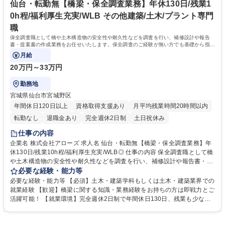
月～2月、この時期だけは残業時間最大で60H程度。 それ以外の月は平均
仙台・転勤無【橋梁・保全調査業務】年休130日/残業1
して10H程度。■内勤業務が95% 学歴・資格 学歴：大学院 大学 高専 短大
0h程/福利厚生充実/WLB その他建築/土木/プラント専門
専修学校 高校 語学力： 資格：第一種運転免許普通自動車
職
保全調査職として橋や土木構造物の安全性や耐久性などを調査を行い、補修設計や報告
書・提案書の作成業務をお任せいたします。保全調査のご経験が無い方でも基礎から指導
いたしますので安心して始めることが可能！
月給
20万円～33万円
勤務地
宮城県仙台市宮城野区
年間休日120日以上
資格取得支援あり
月平均残業時間20時間以内
転勤なし
退職金あり
完全週休2日制
土日祝休み
仕事の内容
企業名 株式会社アローズ 求人名 仙台・転勤無【橋梁・保全調査業務】年
休130日/残業10h程/福利厚生充実/WLB◎ 仕事の内容 保全調査職として橋
や土木構造物の安全性や耐久性などを調査を行い、補修設計や報告書・提
案書の作成業務をお任せいたします。保全調査のご経験が無い方でも基礎
必要な経験・能力等
から指導いたしますので安心して始めることが可能！ 【具体的には】橋梁
必要な経験・能力等 【必須】土木・建築学科もしくは土木・建築業界での
点検業務をはじめ、図面作成（現況一般図、補修図面、マッピングによる
就業経験 【歓迎】橋梁に関する知識・業務経験をお持ちの方は即戦力とご
損傷図）、国・地方自治体への提出書類の作成、補修設計業務などをお任
活躍可能！ 【就業環境】完全週休2日制で年間休日130日、残業も少なく
せいたします。 橋梁やトンネルなど土木構造物など各構造物の耐久性や耐
ワークライフバランスを保った就業が可能です。 【働き方】社員の半数が
震性に影響すると考えられる損傷や第三者に被害を及ぼす可能性のある損
18時の定時退社を実現中。 ・CADでの図面作成、調査結果の取りまと
傷を早期に発見し交通の安全や円滑性を確保するため下記業務をお任せし