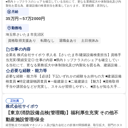
■県内トップクラスのシェアを確立している当社にて、更なる業務拡大や体制強化及び内
製化を図る為、建築設備の検査担当を募集しております。 変更範囲：原則なし
月給
35万円～57万2000円
勤務地
埼玉県さいたま市見沼区
資格取得支援あり
転勤なし
退職金あり
土日祝休み
仕事の内容
企業名 株式会社サイボウ 求人名 【さいたま市/建築設備検査担当】資格手
当充実/業績安定◎ 仕事の内容 ■県内トップクラスのシェアを確立してい
る当社にて、更なる業務拡大や体制強化及び内製化を図る為、建築設備の
検査担当を募集しております。 変更範囲：原則なし 【仕事内容】・建築
必要な経験・能力等
設備の定期検査 ・特定建築物の定期調査 ・報告書類作成業務 ・主には換
必要な経験・能力等 【必須】下記いずれかの経験をお持ちの方 ■建築設備
気設備、排煙設備、非常用照明設備、給排水設備などの外観検査や性能検
検査員 ■特定建築物調査員 ■一級建築士 ■二級建築士 【魅力】■資格取得
査 【対象の建物/エリア】・官公庁物件（庁舎、学校、図書館 等）を中心
手当や講習会などが充実し、スキルが習得しやすい。 ■誰もが知る大手ス
に病院、福祉施設、工場、マンション等 ・さいたま市を中心に県内の建物
ーパーやファッションセンターなど業界トップクラスの企業様を担当で
がメインとなります。ご依頼の建物によって県外で作業を行う場合があり
き、身近なビルの管理に携わることができる。 ■東北大震災の時に資材枯
ますが、宿泊を伴う出張はございません。 募集職種 【さいたま市/建築設
正社員
渇している中、県庁に対し独自のルートで取得したマスクやアルコールな
株式会社サイボウ
備検査担当】資格手当充実/業績安定◎
どの備品の提供。それをきっかけに、県庁経由で埼玉県の地域への「防災
といえばサイボウ」という知名度が向上中。 学歴・資格 学歴：大学院 大
【東京/消防設備点検(管理職)】福利厚生充実 その他不
学 高専 短大 専修学校 高校 語学力： 資格：第一種運転免許普通自動車
動産施設管理/保全
経営観点での組織マネジメント及び協力会社との折衝や関係構築、取引拡大、部門のタス