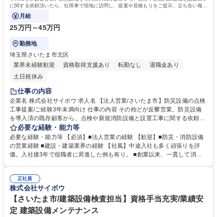
転免許普通自動車
に関する依頼頂いたら、社用車で現地に訪問し、提案や見積もりをご提示、立ち合い報告
書作成等。最初は同行からスタート。
月給
25万円～45万円
勤務地
埼玉県さいたま市北区
業界未経験歓迎
資格取得支援あり
転勤なし
退職金あり
土日祝休み
仕事の内容
企業名 株式会社サイボウ 求人名 【法人営業/さいたま市】防災設備の点検
工事提案/ご経験3年未満向け 仕事の内容 その殆どが反響営業。防災設備
を導入済の既存顧客から、点検や新規消防設備と設置工事に関する依頼頂
いたら、社用車で現地に訪問し、提案や見積もりをご提示、立ち合い報告
必要な経験・能力等
書作成等。最初は同行からスタート。 【魅力】■現場研修3か月あり商材
必要な経験・能力等 【必須】■法人営業の経験 【歓迎】■防災・消防設備
を理解してから営業ができます。■災害も増えており設備導入を考える企
の営業経験 ■建設・建築業界の経験 【社風】中途入社も多く頑張りを評
業様も多いため、必要とされている仕事だと感じられます。■官公庁や公
価。入社後3年で役職者に昇進した例も有り。 ■創業以来、一貫して消防
共施設(水族館・動物園)や誰もが知る大手スーパーやビルといった幅広い
施設総合に一貫して取り組み防災企業として全国トップクラスの実績あ
顧客に訪問ができ、刺激的です。 ※一部、手が空いた時間で新規のアポを
り。震災の時に資材枯渇している中、県庁に対し独自のルートで取得した
取ったり、自分で予定を組立ることが出来、自由度高く働けることが魅力
正社員
備品の提供をきっかけに、埼玉県の地域への「防災といえばサイボウ」と
株式会社サイボウ
です。 募集職種 【法人営業/さいたま市】防災設備の点検工事提案/ご経験
いう知名度が向上中。 【企業公式TikTokアカウント】 https://www.tiktok.c
3年未満向け
om/@saibou_bousai?is_from_webapp=1&sender_device=pc 学歴・資
【さいたま市/建築設備検査担当】資格手当充実/業績安
格 学歴：大学院 大学 高専 短大 専修学校 高校 語学力： 資格：第一種運転
定 建築設備メンテナンス
免許普通自動車