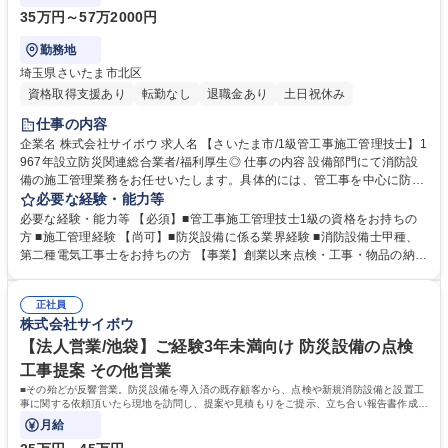
35万円～57万2000円
勤務地
埼玉県さいたま市北区
資格取得支援あり
転勤なし
退職金あり
土日祝休み
仕事の内容
企業名 株式会社サイボウ 求人名 【さいたま市/1級管工事施工管理技士】1
967年設立防災関連総合業者/福利厚生◎ 仕事の内容 設備部門にて消防設
備の施工管理業務をお任せいたします。具体的には、管工事を中心に防災
設備の施工管理、工程管理、安全面の管理、資材及び業者発注、積算など
必要な経験・能力等
を担当していただきます。変更範囲：原則なし 【担当物件】官公庁のお客
必要な経験・能力等 【必須】■管工事施工管理技士1級の資格をお持ちの
様を中心に庁舎・学校・図書館等の公営施設からビル・マンション・アパ
方 ■施工管理経験 【尚可】■防災設備に係る業界経験 ■消防設備士甲種、
ート・工場・病院、福祉施設など。 【就業環境】有給休暇の取得実績も多
第二種電気工事士をお持ちの方 【事業】創業以来点検・工事・物品の納品
数あり、メンバーのスキルアップに必要な資格取得に向けた勉強会の開催
と一貫して防災事業に取り組んでおり、施工実績県内トップクラス、総合
や資格手当などもあり、会社全体で福利厚生や組織力強化に取り組んでお
防災企業としては全国トップクラスの実績。人の命を未然に防ぐという面
ります。中途入社者も多く、馴染みやすい環境です。 募集職種 【さいた
正社員
で社会貢献性も高い事業を展開しております。防災設備の点検や工事の他
株式会社サイボウ
ま市/1級管工事施工管理技士】1967年設立防災関連総合業者/福利厚生◎
に防災備蓄品や衛生商品なども取扱う当社は、様々なニーズにお応えでき
るため、景気に左右されにくく、腰を据えて働くことが可能です。 学歴・
【法人営業/池袋】ご経験3年未満向け 防災設備の点検
資格 学歴：大学院 大学 高専 短大 専修学校 高校 語学力： 資格：1級管工
工事提案 その他営業
事施工管理技士
■その殆どが反響営業。防災設備を導入済の既存顧客から、点検や新規消防設備と設置工
事に関する依頼頂いたら現地を訪問し、提案や見積もりをご提示、立ち合い報告書作成
等。最初は同行からスタート。
月給