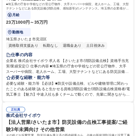
校 語学力： 資格：第一種運転免許普通自動車
■埼玉県の庁舎や学校などの官公庁物件、大手スーパーや病院、老人ホーム、工場、大型
テナントなどにある防災設備(消防点検、感知器等)のメンテナンス。埼玉県の企業様がメ
インで、点検エリアは関東全域。
月給
23万1000円～35万円
勤務地
埼玉県さいたま市見沼区
資格取得支援あり
転勤なし
退職金あり
土日祝休み
仕事の内容
企業名 株式会社サイボウ 求人名 【さいたま市/消防設備点検】資格手当充
実/業績安定◎ 仕事の内容 ■埼玉県の庁舎や学校などの官公庁物件、大手
スーパーや病院、老人ホーム、工場、大型テナントなどにある防災設備
(消防点検、感知器等)のメンテナンス。埼玉県の企業様がメインで、点検
必要な経験・能力等
エリアは関東全域。 【詳細】消防設備メンテナンス、PC入力や報告書作
必要な経験・能力等 【必須】■防災や設備点検、ビルや建物管理に関わっ
成、資材発注や修理手配、業者や施主との打ち合わせや書類確認、課やグ
たことのある経験 [あると生かせる資格]消防設備士/消防設備点検資格者/電
ループ内業務での安全、品質、工程管理他。 ※メンテナンスの際、建物所
気工事士 【魅力】中途入社も多くチームで動くので、先輩に聞きながら業
有者の立ち会いに対してどういう作業なのか等の確認が入るため、工事内
務ができます ■資格取得手当や講習会などが充実し、スキルが習得しやす
容を簡単に説明いただくといったことが発生します。 変更範囲：原則なし
い。 ■誰もが知る大手スーパーやファッションセンターなど業界トップク
※建物の改変を伴う作業は含みません。 募集職種 【さいたま市/消防設備
正社員
ラスの企業様を担当でき、身近なビルの管理に携わることができる。 ■東
株式会社サイボウ
点検】資格手当充実/業績安定◎
北大震災の時に資材枯渇している中、県庁に対し独自のルートで取得した
マスクやアルコールなどの備品の提供。それをきっかけに、県庁経由で埼
【法人営業/さいたま市】防災設備の点検工事提案/ご経
玉県の地域への「防災といえばサイボウ」という知名度が向上中。 学歴・
験3年未満向け その他営業
資格 学歴：大学院 大学 高専 短大 専修学校 高校 語学力： 資格：第一種運
その殆どが反響営業。防災設備を導入済の既存顧客から、点検や新規消防設備と設置工事