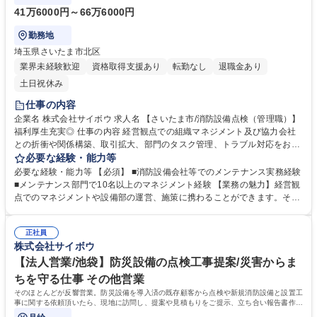
41万6000円～66万6000円
勤務地
埼玉県さいたま市北区
業界未経験歓迎
資格取得支援あり
転勤なし
退職金あり
土日祝休み
仕事の内容
企業名 株式会社サイボウ 求人名 【さいたま市/消防設備点検（管理職）】
福利厚生充実◎ 仕事の内容 経営観点での組織マネジメント及び協力会社
との折衝や関係構築、取引拡大、部門のタスク管理、トラブル対応をお任
せします。マネジメントの他にも下記業務にて組織拡大を目指していただ
必要な経験・能力等
きます。 【業務詳細】 建物に対して自動火災報知設備、弱電設備、避難
必要な経験・能力等 【必須】 ■消防設備会社等でのメンテナンス実務経験
器具等の点検を行う部門を管理して頂きます。主には社員や協力業者のタ
■メンテナンス部門で10名以上のマネジメント経験 【業務の魅力】経営観
イムマネジメントや予算管理、安全管理、トラブルシューティングなど、
点でのマネジメントや設備部の運営、施策に携わることができます。その
経営目線での管理監督も必要となります。 変更範囲：原則なし ※建物の
ため、経営に近い立場での組織拡大を目指すことができ、マネジメントス
改変を伴う業務は含まない 募集職種 【さいたま市/消防設備点検（管理
キルを伸ばすことが出来ます。 【就業環境】有給休暇の取得実績も多数あ
職）】福利厚生充実◎
正社員
り、メンバーのスキルアップに必要な資格取得に向けた勉強会の開催や資
株式会社サイボウ
格手当などもあり、会社全体で福利厚生や組織力強化に取り組んでおりま
す。中途入社者も多く、馴染みやすい環境です。 学歴・資格 学歴：大学
【法人営業/池袋】防災設備の点検工事提案/災害からま
院 大学 高専 短大 専修学校 高校 語学力： 資格：第一種運転免許普通自動
ちを守る仕事 その他営業
車
そのほとんどが反響営業。防災設備を導入済の既存顧客から点検や新規消防設備と設置工
事に関する依頼頂いたら、現地に訪問し、提案や見積もりをご提示、立ち合い報告書作成
等。最初は同行からスタート。