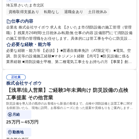
埼玉県さいたま市北区
資格取得支援あり
転勤なし
退職金あり
土日祝休み
仕事の内容
企業名 株式会社サイボウ 求人名 【さいたま市/消防設備の施工管理（管理
職）】残業月26時間/土日祝休み/転勤無 仕事の内容 設備部門にて消防設備
の施工管理の管理職をお任せします。具体的には管工事を中心に防災設備
の施工管理、工程管理、安全面の管理、資材及び業者発注、積算等を担当
必要な経験・能力等
するメンバーのマネジメントが中心となります。 【取引物件】官公庁のお
必要な経験・能力等 【必須】】■普通自動車免許（AT限定可） ■電気、空
客様を中心に庁舎・学校・図書館等の公営施設からビル・マンション・ア
調、防災等の設備施工経験■マネジメント経験 【尚可】■防災設備に係る
パート・工場・病院、福祉施設など。 【就業環境】有給休暇の取得実績も
業界経験 ■消防設備士甲種、第二種電気工事士をお持ちの方 【事業】創業
多数あり、メンバーのスキルアップに必要な資格取得に向けた勉強会の開
以来点検・工事・物品の納品と一貫して防災事業に取り組んでおり、施工
催や資格手当などもあり、会社全体で福利厚生や組織力強化に取り組んで
実績県内トップクラス、総合防災企業としては全国トップクラスの実績。
おります。中途入社者も多く、馴染みやすい環境です。基本的には社有車
正社員
人の命を未然に防ぐという面で社会貢献性も高い事業を展開しておりま
株式会社サイボウ
にて現場への移動で直行直帰も可能。 募集職種 【さいたま市/消防設備の
す。防災設備の点検や工事の他に防災備蓄品や衛生商品なども取扱う当社
施工管理（管理職）】残業月26時間/土日祝休み/転勤無
は、様々なニーズにお応えできるため、景気に左右されにくく、腰を据え
【浅草/法人営業】ご経験3年未満向け 防災設備の点検
て働くことが可能です。 学歴・資格 学歴：大学院 大学 高専 短大 専修学
工事提案 その他営業
校 高校 語学力： 資格：
防災設備を導入済の既存のお客様から新規の客様まで。点検や消防設備と設置工事に関す
る依頼頂いたら、現地に訪問。お客様のニーズに合った提案や見積もりをご案内します。
またお客様をご紹介頂いたりもしますので
月給
25万円～45万円
勤務地