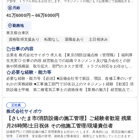
ク管理、トラブル対応をお任せします。マネジメントの他にも下記業務にて組織拡大を目
指していただきます。
月給
41万6000円～66万6000円
勤務地
東京都台東区
資格取得支援あり
転勤なし
退職金あり
土日祝休み
仕事の内容
企業名 株式会社サイボウ 求人名 【東京/消防設備点検（管理職）】福利厚
生充実◎ 仕事の内容 経営観点での組織マネジメント及び協力会社との折
衝や関係構築、取引拡大、部門のタスク管理、トラブル対応をお任せしま
す。マネジメントの他にも下記業務にて組織拡大を目指していただきま
必要な経験・能力等
す。 【業務詳細】建物に対して自動火災報知設備、弱電設備、避難器具等
必要な経験・能力等 【必須】■設備会社等で新設、増設、改修工事のいず
の新設、増設、改修工事を中心に積算、施工管理、設計施工などを行う部
れかの実務経験 ■工事施工部門で10名以上のマネジメント経験 【歓迎】消
門を管理していただきます。 その他、工程管理、予算管理、安全面の管
防設備士甲種、第二種電気工事士の資格保有 【業務の魅力】経営観点での
理、品質管理、資材及び原価管理など、経営に近い立場での組織運営をお
マネジメントや設備部の運営、施策に携わることができます。そのため、
任せします。 変更範囲：原則なし ※建物の改変を伴う業務は含まない 募
経営に近い立場での組織拡大を目指すことができ、マネジメントスキルを
集職種 【東京/消防設備点検（管理職）】福利厚生充実◎
正社員
伸ばすことが出来ます。 【就業環境】有給休暇の取得実績も多数あり、メ
株式会社サイボウ
ンバーのスキルアップに必要な資格取得に向けた勉強会の開催や資格手当
などもあり、会社全体で福利厚生や組織力強化に取り組んでおります。中
【さいたま市/消防設備の施工管理】ご経験者歓迎 残業
途入社者も多く、馴染みやすい環境です。 学歴・資格 学歴：大学院 大学
月26時間/土日祝休 その他施工管理/現場責任者
高専 短大 専修学校 高校 語学力： 資格：第一種運転免許普通自動車
設備部門にて消防設備の施工管理業務をお任せいたします。具体的には、防災設備の施工
管理、工程管理、安全面の管理、資材及び業者発注、積算などを担当していただきます。