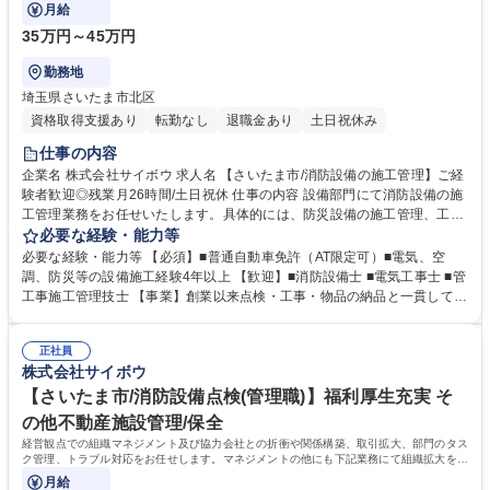
変更範囲：原則なし
月給
35万円～45万円
勤務地
埼玉県さいたま市北区
資格取得支援あり
転勤なし
退職金あり
土日祝休み
仕事の内容
企業名 株式会社サイボウ 求人名 【さいたま市/消防設備の施工管理】ご経
験者歓迎◎残業月26時間/土日祝休 仕事の内容 設備部門にて消防設備の施
工管理業務をお任せいたします。具体的には、防災設備の施工管理、工程
管理、安全面の管理、資材及び業者発注、積算などを担当していただきま
必要な経験・能力等
す。変更範囲：原則なし 【担当物件】官公庁のお客様を中心に庁舎・学
必要な経験・能力等 【必須】■普通自動車免許（AT限定可）■電気、空
校・図書館等の公営施設からビル・マンション・アパート・工場・病院、
調、防災等の設備施工経験4年以上 【歓迎】■消防設備士 ■電気工事士 ■管
福祉施設など。 【就業環境】有給休暇の取得実績も多数あり、メンバーの
工事施工管理技士 【事業】創業以来点検・工事・物品の納品と一貫して防
スキルアップに必要な資格取得に向けた勉強会の開催や資格手当などもあ
災事業に取り組んでおり、施工実績県内トップクラス、総合防災企業とし
り、会社全体で福利厚生や組織力強化に取り組んでおります。中途入社者
ては全国トップクラスの実績。人の命を未然に防ぐという面で社会貢献性
も多く、馴染みやすい環境です。基本的には社有車にて現場への移動で直
正社員
も高い事業を展開しております。防災設備の点検や工事の他に防災備蓄品
株式会社サイボウ
行直帰も可能。 募集職種 【さいたま市/消防設備の施工管理】ご経験者歓
や衛生商品なども取扱う当社は、様々なニーズにお応えできるため、景気
迎◎残業月26時間/土日祝休
に左右されにくく、腰を据えて働くことが可能です。 学歴・資格 学歴：
【さいたま市/消防設備点検(管理職)】福利厚生充実 そ
大学院 大学 高専 短大 専修学校 高校 語学力： 資格：
の他不動産施設管理/保全
経営観点での組織マネジメント及び協力会社との折衝や関係構築、取引拡大、部門のタス
ク管理、トラブル対応をお任せします。マネジメントの他にも下記業務にて組織拡大を目
指していただきます。
月給