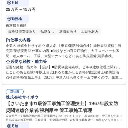
月給
25万円～45万円
勤務地
東京都台東区
資格取得支援あり
転勤なし
退職金あり
土日祝休み
仕事の内容
企業名 株式会社サイボウ 求人名 【東京/消防設備点検】経験者◎資格手当
充実/業績安定◎ 仕事の内容 ■学校などの官公庁物件、大手スーパーや病
院、老人ホーム、工場、大型テナントなどにある防災設備(消防点検、感
知器等)のメンテナンス。 【詳細】消防設備メンテナンス、PC入力や報告
必要な経験・能力等
書作成、資材発注や修理手配、業者や施主との打ち合わせや書類確認、課
必要な経験・能力等 【必須】■防災や設備点検、ビルや建物管理に関わっ
やグループ内業務での安全、品質、工程管理他。 ※メンテナンスの際、建
たことのある経験4年以上目安[あると生かせる資格]消防設備士/消防設備
物所有者の立ち会いに対してどういう作業なのか等の確認が入るため、工
点検資格者/電気工事士【魅力】中途入社も多くチームで動くので、先輩に
事内容を簡単に説明いただくといったことが発生します。 変更範囲：原則
聞きながら業務◎ ■資格取得手当や講習会などが充実し、スキルが習得し
なし ※建物の改変を伴う作業は含みません。 募集職種 【東京/消防設備点
やすい。 ■誰もが知る大手スーパーやファッションセンターなど業界トッ
検】経験者◎資格手当充実/業績安定◎
正社員
プクラスの企業様を担当でき、身近なビルの管理に携わることができる。
株式会社サイボウ
■東北大震災の時に資材枯渇している中、県庁に対し独自のルートで取得
したマスクやアルコールなどの備品の提供。それをきっかけに、県庁経由
【さいたま市/1級管工事施工管理技士】1967年設立防
で埼玉県の地域への「防災といえばサイボウ」という知名度が向上中。 学
災関連総合業者/福利厚生 管工事施工管理
歴・資格 学歴：大学院 大学 高専 短大 専修学校 高校 語学力： 資格：第一
設備部門にて消防設備の施工管理業務をお任せいたします。具体的には、管工事を中心に
種運転免許普通自動車
防災設備の施工管理、工程管理、安全面の管理、資材及び業者発注、積算などを担当して
いただきます。変更範囲：原則なし
月給