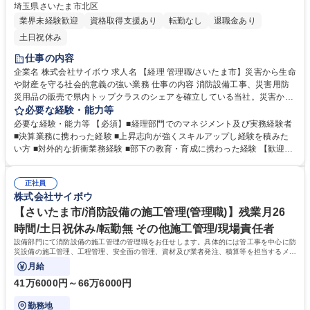
埼玉県さいたま市北区
業界未経験歓迎
資格取得支援あり
転勤なし
退職金あり
土日祝休み
仕事の内容
企業名 株式会社サイボウ 求人名 【経理 管理職/さいたま市】災害から生命
や財産を守る社会的意義の強い業務 仕事の内容 消防設備工事、災害用防
災用品の販売で県内トップクラスのシェアを確立している当社。災害から
生命や財産を守る社会的意義の強い業務です。その仲間を採用するにあた
必要な経験・能力等
り統括する担当者を募集します。 【1.経理業務】■決算対応（月次・年
必要な経験・能力等 【必須】■経理部門でのマネジメント及び実務経験者
次） ■銀行との融資折衝 ■公認会計士・税理士との折衝 ■各部門・関連企
■決算業務に携わった経験 ■上昇志向が強くスキルアップし経験を積みた
業の予算策定及び予算比較 ■税務監査対応の統括 ■資金繰り対応 ■売掛
い方 ■対外的な折衝業務経験 ■部下の教育・育成に携わった経験 【歓迎】
金、買掛金の管理 ■請求書作成/発行/最終チェック（各種書式有） ■売掛金
■建設業界、建築業界、設備業界での業務経験 ■使用経験会計ソフト：勘
の会計ソフトへの入力 ■領収書の発行 ■未回収入金の確認 ■債権管理 ■仕
定奉行、マネーフォワード ↓業務内容 続き ス関連対応 ※子会社・関連会
入請求確認 ■ネットバンキングでの支払い承認 ■電子記録債権管理 ■イン
正社員
社含む 【2.総務業務】■各種行事の予算管理や庶務業務 ■弁護士との法務
株式会社サイボウ
ボイ 募集職種 【経理 管理職/さいたま市】災害から生命や財産を守る社会
的折衝（債権・債務） 学歴・資格 学歴：大学院 大学 高専 短大 専修学校
的意義の強い業務
高校 語学力： 資格：
【さいたま市/消防設備の施工管理(管理職)】残業月26
時間/土日祝休み/転勤無 その他施工管理/現場責任者
設備部門にて消防設備の施工管理の管理職をお任せします。具体的には管工事を中心に防
災設備の施工管理、工程管理、安全面の管理、資材及び業者発注、積算等を担当するメン
バーのマネジメントが中心となります。
月給
41万6000円～66万6000円
勤務地