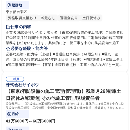
勤務地
東京都台東区
資格取得支援あり
転勤なし
退職金あり
土日祝休み
仕事の内容
企業名 株式会社サイボウ 求人名 【東京/消防設備の施工管理】ご経験者歓
迎◎残業月26時間/土日祝休 仕事の内容 設備部門にて消防設備の施工管理
業務をお任せいたします。具体的には、管工事を中心に防災設備の施工管
理、工程管理、安全面の管理、資材及び業者発注、積算などを担当してい
必要な経験・能力等
ただきます。変更範囲：原則なし 【担当物件】官公庁のお客様を中心に庁
必要な経験・能力等 【必須】■普通自動車免許（AT限定可）■電気、空
舎・学校・図書館等の公営施設からビル・マンション・アパート・工場・
調、防災等の設備施工経験4年以上目安 【歓迎】■消防設備士■電気工事士
病院、福祉施設など。 【就業環境】有給休暇の取得実績も多数あり、メン
■管工事施工管理技士 【事業】創業以来点検・工事・物品の納品と一貫し
バーのスキルアップに必要な資格取得に向けた勉強会の開催や資格手当な
て防災事業に取り組んでおり、施工実績県内トップクラス、総合防災企業
どもあり、会社全体で福利厚生や組織力強化に取り組んでおります。中途
としては全国トップクラスの実績。人の命を未然に防ぐという面で社会貢
入社者も多く、馴染みやすい環境です。基本的には社有車にて現場への移
正社員
献性も高い事業を展開しております。防災設備の点検や工事の他に防災備
株式会社サイボウ
動で直行直帰も可能。 募集職種 【東京/消防設備の施工管理】ご経験者歓
蓄品や衛生商品なども取扱う当社は、様々なニーズにお応えできるため、
迎◎残業月26時間/土日祝休
景気に左右されにくく、腰を据えて働くことが可能です。 学歴・資格 学
【東京/消防設備の施工管理(管理職)】残業月26時間/土
歴：大学院 大学 高専 短大 専修学校 高校 語学力： 資格：
日祝休み/転勤無 その他施工管理/現場責任者
設備部門にて消防設備の施工管理の管理職をお任せします。具体的には管工事を中心に防
災設備の施工管理、工程管理、安全面の管理、資材及び業者発注、積算等を担当するメン
バーのマネジメントが中心となります。
月給
41万6000円～66万6000円