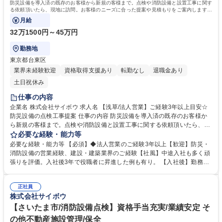
防災設備を導入済の既存のお客様から新規の客様まで。点検や消防設備と設置工事に関す
る依頼頂いたら、現地に訪問。お客様のニーズに合った提案や見積もりをご案内します。
またお客様をご紹介頂いたりもしますので
月給
32万1500円～45万円
勤務地
東京都台東区
業界未経験歓迎
資格取得支援あり
転勤なし
退職金あり
土日祝休み
仕事の内容
企業名 株式会社サイボウ 求人名 【浅草/法人営業】ご経験3年以上目安☆
防災設備の点検工事提案 仕事の内容 防災設備を導入済の既存のお客様か
ら新規の客様まで。点検や消防設備と設置工事に関する依頼頂いたら、現
地に訪問。お客様のニーズに合った提案や見積もりをご案内します。また
必要な経験・能力等
お客様をご紹介頂いたりもしますので 極め細やかな対応が重要です。最初
必要な経験・能力等 【必須】◆法人営業のご経験3年以上【歓迎】防災・
は同行からスタート。【魅力】■研修が3～6ヶ月あり商材を理解してから
消防設備の営業経験、建設・建築業界のご経験【社風】中途入社も多く頑
営業ができます(本社埼玉で行う場合も有)■災害も増えており設備導入を考
張りを評価。入社後3年で役職者に昇進した例も有り。 【入社後】勤務地
える企業様も多く、必要とされている仕事だと感じられます■官公庁や公
は東京支店ですが、研修のため半年から1年は埼玉本社勤務となる可能性
共施設や誰もが知る大手スーパーやビルといった幅広い顧客に訪問ができ
があります。(期間は経験・習熟度に応じて異なります) ■創業以来、一貫
刺激的※一部、手が空いた時間で新規のアポを取ったり自分で予定を立て
正社員
して消防施設総合に一貫して取り組み防災企業として全国トップクラスの
株式会社サイボウ
ることができ、自由度高く働けます 募集職種 【浅草/法人営業】ご経験3
実績あり。震災の時に資材枯渇している中、県庁に対し独自のルートで取
年以上目安☆防災設備の点検工事提案
得した備品の提供をきっかけに、地域への「防災といえばサイボウ」とい
【さいたま市/消防設備点検】資格手当充実/業績安定 そ
う知名度が向上中。 学歴・資格 学歴：大学院 大学 高専 短大 専修学校 高
の他不動産施設管理/保全