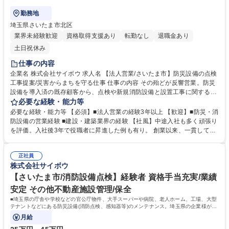
勤務地
埼玉県さいたま市北区
業界未経験歓迎
資格取得支援あり
転勤なし
退職金あり
土日祝休み
仕事の内容
企業名 株式会社サイボウ 求人名 【法人営業/さいたま市】防災設備の点検
工事提案/災害からまちを守る仕事 仕事の内容 その殆どが反響営業。防災
設備を導入済の既存顧客から、点検や新規消防設備と設置工事に関する依
頼頂いたら、社用車で現地に訪問し、提案や見積もりをご提示、立ち合い
必要な経験・能力等
報告書作成等。最初は同行からスタート。 【魅力】■現場研修を設け、商
必要な経験・能力等 【必須】■法人営業の経験3年以上 【歓迎】■防災・消
材を理解してから営業ができます。■災害も増えており設備導入を考える
防設備の営業経験 ■建設・建築業界の経験 【社風】中途入社も多く頑張り
企業様も多いため、必要とされている仕事だと感じられます。■官公庁や
を評価。入社後3年で役職者に昇進した例も有り。 創業以来、一貫して消
公共施設(水族館・動物園)や誰もが知る大手スーパーやビルといった幅広
防施設総合に一貫して取り組み防災企業として全国トップクラスの実績あ
い顧客に訪問ができ、刺激的です。 ※一部、手が空いた時間で新規のアポ
り。震災の時に資材枯渇している中、県庁に対し独自のルートで取得した
を取ったり、自分で予定を組立ることが出来、自由度高く働けることが魅
正社員
備品の提供をきっかけに、埼玉県の地域への「防災といえばサイボウ」と
株式会社サイボウ
力です。 募集職種 【法人営業/さいたま市】防災設備の点検工事提案/災害
いう知名度が向上中。 【企業公式TikTokアカウント】 https://www.tiktok.c
からまちを守る仕事
om/@saibou_bousai?is_from_webapp=1&sender_device=pc 学歴・資
【さいたま市/消防設備点検】経験者 資格手当充実/業績
格 学歴：大学院 大学 高専 短大 専修学校 高校 語学力： 資格：第一種運転
安定 その他不動産施設管理/保全
免許普通自動車
■埼玉県の庁舎や学校などの官公庁物件、大手スーパーや病院、老人ホーム、工場、大型
テナントなどにある防災設備(消防点検、感知器等)のメンテナンス。埼玉県の企業様がメ
インで、点検エリアは関東全域。
月給