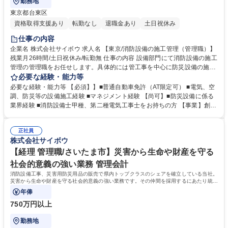
勤務地
東京都台東区
資格取得支援あり
転勤なし
退職金あり
土日祝休み
仕事の内容
企業名 株式会社サイボウ 求人名 【東京/消防設備の施工管理（管理職）】
残業月26時間/土日祝休み/転勤無 仕事の内容 設備部門にて消防設備の施工
管理の管理職をお任せします。具体的には管工事を中心に防災設備の施工
管理、工程管理、安全面の管理、資材及び業者発注、積算等を担当するメ
必要な経験・能力等
ンバーのマネジメントが中心となります。 【取引物件】官公庁のお客様を
必要な経験・能力等 【必須】】■普通自動車免許（AT限定可） ■電気、空
中心に庁舎・学校・図書館等の公営施設からビル・マンション・アパー
調、防災等の設備施工経験 ■マネジメント経験 【尚可】■防災設備に係る
ト・工場・病院、福祉施設など。 【就業環境】有給休暇の取得実績も多数
業界経験 ■消防設備士甲種、第二種電気工事士をお持ちの方 【事業】創業
あり、メンバーのスキルアップに必要な資格取得に向けた勉強会の開催や
以来点検・工事・物品の納品と一貫して防災事業に取り組んでおり、施工
資格手当などもあり、会社全体で福利厚生や組織力強化に取り組んでおり
実績県内トップクラス、総合防災企業としては全国トップクラスの実績。
ます。中途入社者も多く、馴染みやすい環境です。基本的には社有車にて
正社員
人の命を未然に防ぐという面で社会貢献性も高い事業を展開しておりま
株式会社サイボウ
現場への移動で直行直帰も可能。 募集職種 【東京/消防設備の施工管理
す。防災設備の点検や工事の他に防災備蓄品や衛生商品なども取扱う当社
（管理職）】残業月26時間/土日祝休み/転勤無
は、様々なニーズにお応えできるため、景気に左右されにくく、腰を据え
【経理 管理職/さいたま市】災害から生命や財産を守る
て働くことが可能です。 学歴・資格 学歴：大学院 大学 高専 短大 専修学
社会的意義の強い業務 管理会計
校 高校 語学力： 資格：
消防設備工事、災害用防災用品の販売で県内トップクラスのシェアを確立している当社。
災害から生命や財産を守る社会的意義の強い業務です。その仲間を採用するにあたり統括
する担当者を募集します。
年俸
750万円以上
勤務地