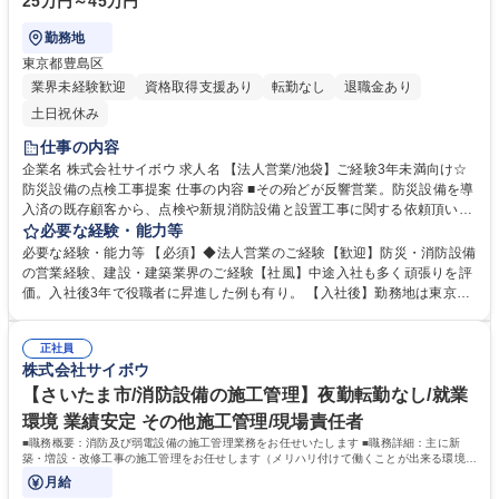
25万円～45万円
勤務地
東京都豊島区
業界未経験歓迎
資格取得支援あり
転勤なし
退職金あり
土日祝休み
仕事の内容
企業名 株式会社サイボウ 求人名 【法人営業/池袋】ご経験3年未満向け☆
防災設備の点検工事提案 仕事の内容 ■その殆どが反響営業。防災設備を導
入済の既存顧客から、点検や新規消防設備と設置工事に関する依頼頂いた
ら現地を訪問し、提案や見積もりをご提示、立ち合い報告書作成等。最初
必要な経験・能力等
は同行からスタート。 【魅力】■現場研修が3か月～6ヶ月あり、商材を理
必要な経験・能力等 【必須】◆法人営業のご経験【歓迎】防災・消防設備
解してから営業ができます。■災害も増えており設備導入を考える企業様
の営業経験、建設・建築業界のご経験【社風】中途入社も多く頑張りを評
も多いため、必要とされている仕事だと感じられます。■官公庁や公共施
価。入社後3年で役職者に昇進した例も有り。 【入社後】勤務地は東京営
設(水族館・動物園)や誰もが知る大手スーパーやビルといった幅広い顧客
業本部ですが、研修のため半年から1年は は埼玉本社勤務となります。(期
に訪問ができ、刺激的です。 ※一部、手が空いた時間で新規のアポを取っ
間は経験・習熟度に応じて異なります) ■創業以来、一貫して消防施設総合
たり、自分で予定を組立ることが出来、自由度高く働けることが魅力で
正社員
に一貫して取り組み防災企業として全国トップクラスの実績あり。震災の
株式会社サイボウ
す。 募集職種 【法人営業/池袋】ご経験3年未満向け☆防災設備の点検工
時に資材枯渇している中、県庁に対し独自のルートで取得した備品の提供
事提案
をきっかけに、地域への「防災といえばサイボウ」という知名度が向上
【さいたま市/消防設備の施工管理】夜勤転勤なし/就業
中。 学歴・資格 学歴：大学院 大学 高専 短大 専修学校 高校 語学力： 資
環境 業績安定 その他施工管理/現場責任者
格：第一種運転免許普通自動車
■職務概要：消防及び弱電設備の施工管理業務をお任せいたします ■職務詳細：主に新
築・増設・改修工事の施工管理をお任せします（メリハリ付けて働くことが出来る環境で
す。）変更範囲：原則なし
月給