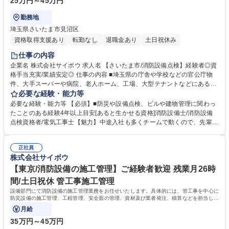
25万円～45万円
勤務地
埼玉県さいたま市見沼区
資格取得支援あり
転勤なし
退職金あり
土日祝休み
仕事の内容
企業名 株式会社サイボウ 求人名 【さいたま市/消防設備点検】経験者◎資
格手当充実/業績安定◎ 仕事の内容 ■埼玉県の庁舎や学校などの官公庁物
件、大手スーパーや病院、老人ホーム、工場、大型テナントなどにある防
災設備(消防点検、感知器等)のメンテナンス。埼玉県の企業様がメイン
必要な経験・能力等
で、点検エリアは関東全域。 【詳細】消防設備メンテナンス、PC入力や
必要な経験・能力等 【必須】■防災や設備点検、ビルや建物管理に関わっ
報告書作成、資材発注や修理手配、業者や施主との打ち合わせや書類確
たことのある経験4年以上目安[あると生かせる資格]消防設備士/消防設備
認、課やグループ内業務での安全、品質、工程管理他。 ※メンテナンスの
点検資格者/電気工事士【魅力】中途入社も多くチームで動くので、先輩に
際、建物所有者の立ち会いに対してどういう作業なのか等の確認が入るた
聞きながら業務◎ ■資格取得手当や講習会などが充実し、スキルが習得し
め、工事内容を簡単に説明いただくといったことが発生します。 変更範
やすい。 ■誰もが知る大手スーパーやファッションセンターなど業界トッ
囲：原則なし ※建物の改変を伴う作業は含みません。 募集職種 【さいた
正社員
プクラスの企業様を担当でき、身近なビルの管理に携わることができる。
株式会社サイボウ
ま市/消防設備点検】経験者◎資格手当充実/業績安定◎
■東北大震災の時に資材枯渇している中、県庁に対し独自のルートで取得
したマスクやアルコールなどの備品の提供。それをきっかけに、県庁経由
【東京/消防設備の施工管理】ご経験者歓迎 残業月26時
で埼玉県の地域への「防災といえばサイボウ」という知名度が向上中。 学
間/土日祝休 管工事施工管理
歴・資格 学歴：大学院 大学 高専 短大 専修学校 高校 語学力： 資格：第一
設備部門にて消防設備の施工管理業務をお任せいたします。具体的には、管工事を中心に
種運転免許普通自動車
防災設備の施工管理、工程管理、安全面の管理、資材及び業者発注、積算などを担当して
いただきます。変更範囲：原則なし
月給
35万円～45万円