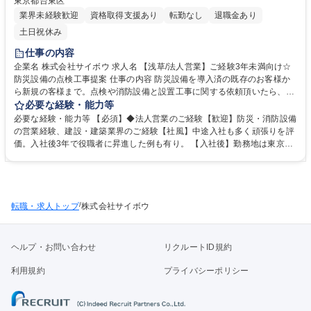
東京都台東区
業界未経験歓迎
資格取得支援あり
転勤なし
退職金あり
土日祝休み
仕事の内容
企業名 株式会社サイボウ 求人名 【浅草/法人営業】ご経験3年未満向け☆
防災設備の点検工事提案 仕事の内容 防災設備を導入済の既存のお客様か
ら新規の客様まで。点検や消防設備と設置工事に関する依頼頂いたら、現
地に訪問。お客様のニーズに合った提案や見積もりをご案内します。また
必要な経験・能力等
お客様をご紹介頂いたりもしますので 極め細やかな対応が重要です。最初
必要な経験・能力等 【必須】◆法人営業のご経験【歓迎】防災・消防設備
は同行からスタート。【魅力】■研修が3～6ヶ月あり商材を理解してから
の営業経験、建設・建築業界のご経験【社風】中途入社も多く頑張りを評
営業ができます(本社埼玉で行う場合も有)■災害も増えており設備導入を考
価。入社後3年で役職者に昇進した例も有り。 【入社後】勤務地は東京支
える企業様も多く、必要とされている仕事だと感じられます■官公庁や公
店ですが、研修のため半年から1年は埼玉本社勤務となる可能性がありま
共施設や誰もが知る大手スーパーやビルといった幅広い顧客に訪問ができ
す。(期間は経験・習熟度に応じて異なります) ■創業以来、一貫して消防
刺激的※一部、手が空いた時間で新規のアポを取ったり自分で予定を立て
施設総合に一貫して取り組み防災企業として全国トップクラスの実績あ
ることができ、自由度高く働けます 募集職種 【浅草/法人営業】ご経験3
り。震災の時に資材枯渇している中、県庁に対し独自のルートで取得した
年未満向け☆防災設備の点検工事提案
/
転職・求人トップ
備品の提供をきっかけに、地域への「防災といえばサイボウ」という知名
株式会社サイボウ
度が向上中。 学歴・資格 学歴：大学院 大学 高専 短大 専修学校 高校 語学
力： 資格：第一種運転免許普通自動車
ヘルプ・お問い合わせ
リクルートID規約
利用規約
プライバシーポリシー