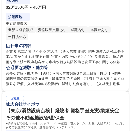
月給
32万1500円～45万円
勤務地
東京都豊島区
業界未経験歓迎
資格取得支援あり
転勤なし
退職金あり
土日祝休み
仕事の内容
企業名 株式会社サイボウ 求人名 【法人営業/池袋】防災設備の点検工事提
案/災害からまちを守る仕事 仕事の内容 そのほとんどが反響営業。防災設
備を導入済の既存顧客から点検や新規消防設備と設置工事に関する依頼頂
いたら、現地に訪問し、提案や見積もりをご提示、立ち合い報告書作成
必要な経験・能力等
等。最初は同行からスタート。 【魅力】■現場研修3か月あり商材を理解
必要な経験・能力等 【必須】■法人営業経験3年以上目安 【歓迎】■防災・
してから営業ができます。■災害も増えており設備導入を考える企業様も
消防設備の営業経験 ■建設・建築業界での経験 【社風】中途入社も多く頑
多いため、必要とされている仕事だと感じられます。■官公庁や公共施設
張りを評価。入社後3年で役職者に昇進した例も有り。 【入社後】勤務地
(水族館・動物園)や誰もが知る大手スーパーやビルといった幅広い顧客に
は東京営業本部ですが、研修のため半年から1年は は埼玉本社勤務となり
訪問ができ、刺激的です。 ※一部、手が空いた時間で新規のアポを取った
ます。(期間は経験・習熟度に応じて異なります) 【当社について】創業以
り、自分で予定を組立ることができ、自由度高く働けることが魅力です。
正社員
来、一貫して消防施設総合に一貫して取り組み防災企業として全国トップ
株式会社サイボウ
募集職種 【法人営業/池袋】防災設備の点検工事提案/災害からまちを守る
クラスの実績あり。震災の時に資材枯渇している中、県庁に対し独自のル
仕事
ートで取得した備品の提供をきっかけに、地域への「防災と言えばサイボ
【東京/消防設備点検】経験者 資格手当充実/業績安定
ウ」という知名度が向上中。 学歴・資格 学歴：大学院 大学 高専 短大 専
その他不動産施設管理/保全
修学校 高校 語学力： 資格：第一種運転免許普通自動車
■学校などの官公庁物件、大手スーパーや病院、老人ホーム、工場、大型テナントなどに
ある防災設備(消防点検、感知器等)のメンテナンス。