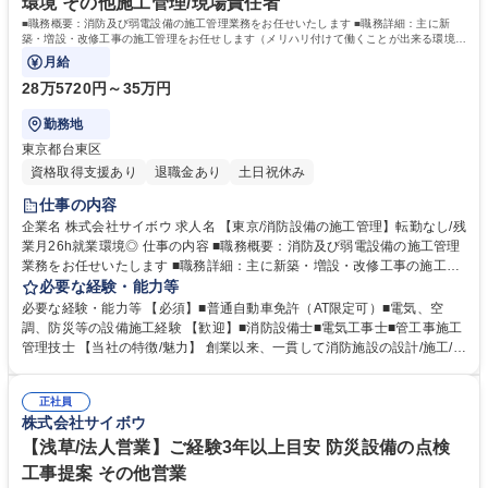
環境 その他施工管理/現場責任者
■職務概要：消防及び弱電設備の施工管理業務をお任せいたします ■職務詳細：主に新
築・増設・改修工事の施工管理をお任せします（メリハリ付けて働くことが出来る環境で
す。）変更範囲：原則なし
月給
28万5720円～35万円
勤務地
東京都台東区
資格取得支援あり
退職金あり
土日祝休み
仕事の内容
企業名 株式会社サイボウ 求人名 【東京/消防設備の施工管理】転勤なし/残
業月26h就業環境◎ 仕事の内容 ■職務概要：消防及び弱電設備の施工管理
業務をお任せいたします ■職務詳細：主に新築・増設・改修工事の施工管
理をお任せします（メリハリ付けて働くことが出来る環境です。）変更範
必要な経験・能力等
囲：原則なし 過去中途入社後3年で係長まで昇進した社員もいるフラット
必要な経験・能力等 【必須】■普通自動車免許（AT限定可）■電気、空
社風です。 ■担当物件：主に公民館・学校・市役所等の公営施設から、ビ
調、防災等の設備施工経験 【歓迎】■消防設備士■電気工事士■管工事施工
ル、マンション、アパート、工場、病院、福祉施設など多岐にわたりま
管理技士 【当社の特徴/魅力】 創業以来、一貫して消防施設の設計/施工/点
す。 ■組織構成：設備部は全体で20名以上の組織です。主に30代～40第
検/消防費基材・防災用品の販売、卸売業という防災事業に特化し取り組ん
が多く、男女比率は7:3になります。また、コミュニケーション盛んな賑
でいます。施工実績県内トップクラスのシェア、総合防災企業として全国
やかな組織であり、横のつながりが強く、メリハリ付けて働くことが出来
正社員
トップクラスの実績を持っています。中途入社の方も非常に多いので、安
株式会社サイボウ
る環境です。 募集職種 【東京/消防設備の施工管理】転勤なし/残業月26h
心して就業可能な環境です。 学歴・資格 学歴：大学院 大学 高専 短大 専
就業環境◎
修学校 高校 語学力： 資格：第一種運転免許普通自動車
【浅草/法人営業】ご経験3年以上目安 防災設備の点検
工事提案 その他営業