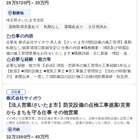
28万5720円～35万円
勤務地
埼玉県さいたま市北区
資格取得支援あり
転勤なし
退職金あり
土日祝休み
仕事の内容
企業名 株式会社サイボウ 求人名 【さいたま市/消防設備の施工管理】夜勤
転勤なし/就業環境◎業績安定◎ 仕事の内容 ■職務概要：消防及び弱電設
備の施工管理業務をお任せいたします ■職務詳細：主に新築・増設・改修
工事の施工管理をお任せします（メリハリ付けて働くことが出来る環境で
必要な経験・能力等
す。）変更範囲：原則なし 過去中途入社後3年で係長まで昇進した社員も
必要な経験・能力等 【必須】消防・空調等の施工管理か工事経験1年以上
いるフラット社風です。 ■担当物件：主に公民館・学校・市役所等の公営
【歓迎】■消防設備士 ■電気工事士 ■管工事施工管理技士 【当社の特徴/魅
施設から、ビル、マンション、アパート、工場、病院、福祉施設など多岐
力】 創業以来、一貫して消防施設の設計/施工/点検/消防費基材・防災用品
にわたります。 ■組織構成：設備部は全体で20名以上の組織です。主に30
の販売、卸売業という防災事業に特化し取り組んでいます。施工実績県内
代～40第が多く、男女比率は7:3になります。また、コミュニケーション
トップクラスのシェア、総合防災企業として全国トップクラスの実績を持
盛んな賑やかな組織であり、横のつながりが強く、メリハリ付けて働くこ
正社員
っています。中途入社の方も非常に多いので、安心して就業可能な環境で
株式会社サイボウ
とが出来る環境です。 募集職種 【さいたま市/消防設備の施工管理】夜勤
す。 学歴・資格 学歴：大学院 大学 高専 短大 専修学校 高校 語学力： 資
転勤なし/就業環境◎業績安定◎
格：第一種運転免許普通自動車
【法人営業/さいたま市】防災設備の点検工事提案/災害
からまちを守る仕事 その他営業
その殆どが反響営業。防災設備を導入済の既存顧客から、点検や新規消防設備と設置工事
に関する依頼頂いたら、社用車で現地に訪問し、提案や見積もりをご提示、立ち合い報告
書作成等。最初は同行からスタート。
月給
32万1500円～45万円