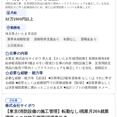
消防設備工事、災害用防災用品の販売で県内トップクラスのシェアを確立している当社。
規模拡大に伴う組織強化のため、新たな経理総務メンバーを募集します。
月給
32万1500円以上
勤務地
埼玉県さいたま市北区
業界未経験歓迎
資格取得支援あり
転勤なし
退職金あり
土日祝休み
仕事の内容
企業名 株式会社サイボウ 求人名 【さいたま市/経理総務】長期休暇有&有
給休暇高取得率!/働きやすい環境◎ 仕事の内容 消防設備工事、災害用防災
用品の販売で県内トップクラスのシェアを確立している当社。規模拡大に
伴う組織強化のため、新たな経理総務メンバーを募集します。 【業務内
必要な経験・能力等
容】 ＜1＞経理業務：◆請求書発行ならびに郵送業務(客先指定様式作成含
必要な経験・能力等 【必須】 ■日商簿記2級有資格者 もしくは それに準ず
む)◆入金処理ならびに売掛金管理(債権管理含む)◆領収書発行◆売上代金
る経験 ■経理もしくは総務部門での実務経験者 【歓迎】 ■決算業務もしく
回収管理◆インターネットバンク利用◆社内販売管理システムへの入金売
は決算補助業務に携わったことがある方 ■会計ソフトの使用経験 ※メーカ
上入力作業等◆その他、資料作成等 ＜2＞総務業務：◆来客対応◆消耗
ー問わず(当社では勘定奉行使用) ■建設業界、建築業界、設備業界での経
品、備品発注◆上記＜1＞経理業務に付帯する業務全般 ※経理総務課の経
理総務実務経験 学歴・資格 学歴：大学院 大学 高専 短大 専修学校 高校 語
理業務を主体にお任せします。 募集職種 【さいたま市/経理総務】長期休
正社員
学力： 資格：日商簿記検定2級
株式会社サイボウ
暇有&有給休暇高取得率!/働きやすい環境◎
【東京/消防設備の施工管理】転勤なし/残業月26h就業