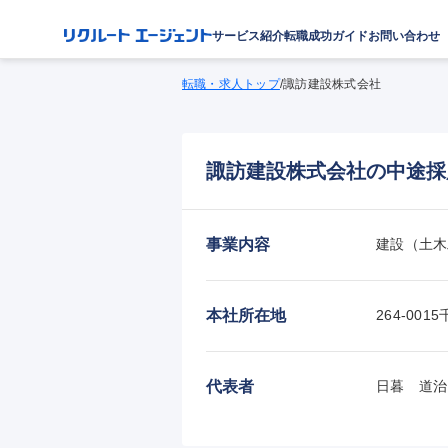
サービス紹介
転職成功ガイド
お問い合わせ
転職・求人トップ
/
諏訪建設株式会社
諏訪建設株式会社の中途採
事業内容
建設（土木
本社所在地
264-0
代表者
日暮　道治