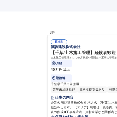
3件
正社員
諏訪建設株式会社
【千葉/土木施工管理】経験者歓迎 
土木施工管理職として公共事業や民間土木工事の管理を
月給
40万円以上
勤務地
千葉県千葉市若葉区
業界未経験歓迎
資格取得支援あり
転勤
仕事の内容
企業名 諏訪建設株式会社 求人名 【千葉/土木施工管理】経験者歓迎★即戦力採用◎/転勤無/働きやすさ◎ 仕事の内容 土木施工管理職として公共事業や民間土木工事の管理を
担当をします。 【エリア】現場は千葉県内。社有車にて直
表の作成 ■工事発注者、資材企業など関係者
現場の管理、監督 【主な対応工事】 ■土木工