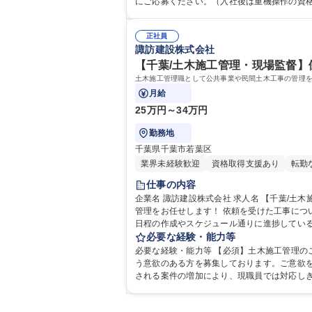
にご応募ください。（入社後は重機操作の資
正社員
諏訪建設株式会社
【千葉/土木施工管理・現場監督】
月給
25万円～34万円
勤務地
千葉県千葉市若葉区
業界未経験歓迎
資格取得支援あり
転勤
仕事の内容
企業名 諏訪建設株式会社 求人名 【千葉/土木施工管理・現場監督】働きやすい環境/転勤無/手当充実/直行直帰可 仕事の内容 土木施工管理職として公共事業や民間土木工事の
管理をお任せします！ 依頼を受けた工事について、現
日程の作成やスケジュール通りに進捗している
全般となります。 ■官公庁と民間の案件は5:
必要な経験・能力等
業務全般 募集職種 【千葉/土木施工管理
必要な経験・能力等 【必須】土木施工管理のご経験 【歓迎】土木施工管理
う意欲のある方を募集しております。ご意欲を
される案件の増加により、現職員では対応しきれず、工事を
大 専修学校 高校 語学力： 資格：第一種運転