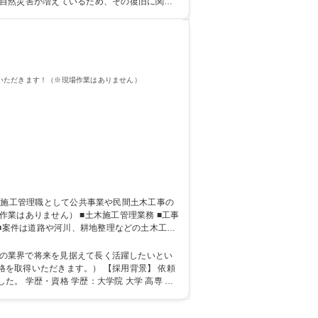
々自然災害が増えているため、その復旧に関わ
学 高専 短大 専修学校 高校 語学力： 資格：第一種運転免許普通自動車
、工事の進行を管理していただきます！（※現場作業はありません）
土木施工管理業務 ■工事
 ■案件は道路や河川、耕地整理などの土木工事
なっております。 ※変更の範囲：会社の定める
を取得いただきます。） 【採用背景】 依頼
高専 短