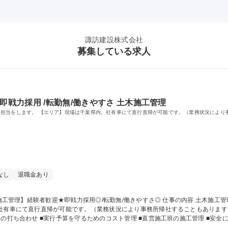
諏訪建設株式会社
募集している求人
即戦力採用 /転勤無/働きやすさ 土木施工管理
担当をします。 【エリア】現場は千葉県内。社有車にて直行直帰が可能です。（業務状況により
なし
退職金あり
行直帰が可能です。（業務状況により事務所帰社することもあります。） 【具体的な業務内容】 ■工事計画
との打ち合わせ ■実行予算を守るためのコスト管理 ■直営施工班の施工管理 ■安
事（河川工事、農地造成工事、橋梁工事、土地造成工事等） ■舗装工事（アスファルト