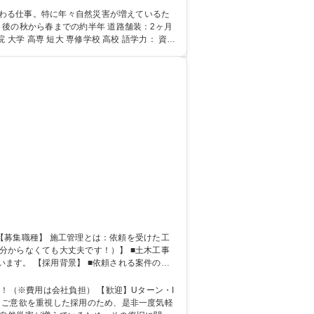
後の秋から春までの約半年 道路舗装：2ヶ月
）
ます。 【採用背景】 ■依頼される案件の増
！（※費用は会社負担） 【歓迎】Uターン・I