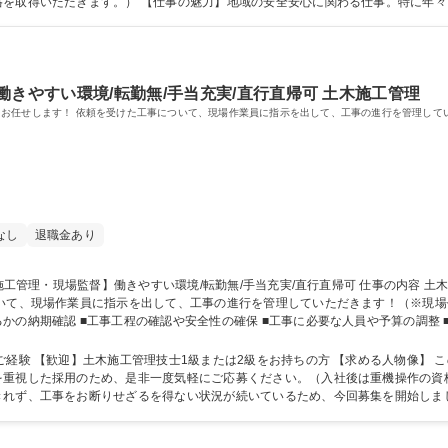
格を取得いただきます。） 【仕事の魅力】地域の安全安心に関わる仕事。特に年
り、自身で直していくことを直に感じられる達成感の大きな仕事です。 学歴・資格 学歴：大学院 大
働きやすい環境/転勤無/手当充実/直行直帰可 土木施工管理
土木施工管理職として公共事業や民間土木工事の管理をお任せします！ 依頼を受けた工事について、現場作業員に指示を出して
なし
退職金あり
場作業員に指示を出して、工事の進行を管理していただきます！（※現場作業はありません） ■
かの納期確認 ■工事工程の確認や安全性の確保 ■工事に必要な人員や予算の調整
5ほどとなります。 ■工期は（プロジェクトにより変動しますが）3~4か月が多く
・現場監督】働きやすい環境/転勤無/手当充実/直行直帰可
技士1級または2級をお持ちの方 【求める人物像】 この業界で将来を見据えて長く活躍したいとい
重視した採用のため、是非一度気軽にご応募ください。（入社後は重機操作の資格
お断りせざるを得ない状況が続いているため、今回募集を開始しました。 学歴・資格 学歴：大学院 大学 
免許普通自動車 1級土木施工管理技士 2級土木施工管理技士