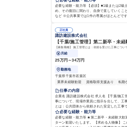
必要な経験・能力等
種 【千葉/土木施工管理】経験者歓迎★即戦力
必要な経験・能力等 【必須】■1級または2級土木施工管理技士資格 ■土木施工管理の経験者 【仕事の魅力】地域の
め、その復旧に関わり、自身で直していくこと
など ※公共事業では1件の専属がほとんどですが、民間の工事だと2件掛け持ち
格：2級土木施工管理技士 1級土木施工管理技
正社員
諏訪建設株式会社
【千葉/施工管理】第二新卒・未経験
【募集職種】 施工管理とは：依頼を受けた工事につい
月給
25万円～34万円
勤務地
千葉県千葉市若葉区
業界未経験歓迎
資格取得支援あり
転勤
仕事の内容
企業名 諏訪建設株式会社 求人名 【千葉/施工管理】第二新卒・未経験歓迎★教育体制◎転勤無/社風・働きやすさ◎ 仕事の内容 【募集職種】 施工管理とは：依頼を受けた工
事について、現場作業員に指示を出して、工事の進行を管理をするお仕事
とは：公共団体から依頼された安定した工事で
加により、現職員では対応しきれず、工事をお断りせざるを得ない状
必要な経験・能力等
体制◎転勤無/社風・働きやすさ◎
必要な経験・能力等 ★第二新卒・未経験大歓
ターン歓迎いたします。 【求める人物像】 この業界で将来を見据えて長く活躍したいという意欲のある方を募集しております。ご意欲を重視した採用のため、是非一度気軽