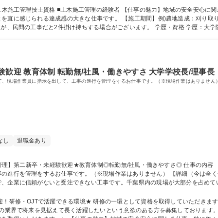
採用◎/転勤無/働きやすさ◎
安全安心に関わる仕事。特に年々自然災害が増えているた
を直に感じられる達成感の大きな仕事です。 【施工期間】例)農地造成：刈り取り
する場合がございます。 学歴・資格 学歴：大学院 大学 高専 短大 専修学校 高校 語学力： 資
士
歓迎 教育体制 転勤無/社風・働きやすさ 大学学校長/理事長
て、現場作業員に指示を出して、工事の進行を管理をするお仕事です。（※現場作業はありません
なし
退職金あり
です。（※現場作業はありません） 【詳細（今は全く分からなくても大丈夫です！）】 ■土木工事
、企業に信頼がないと受注できない工事です。千葉県内の現場が大部分を占めてい
況が続いているため、今回募集を開始しました 募集職種 【千葉/施工管理】第二新卒・未経験歓迎★教育
迎！研修・OJTで活躍できる環境★ 研修の一環として資格を取得していただきます