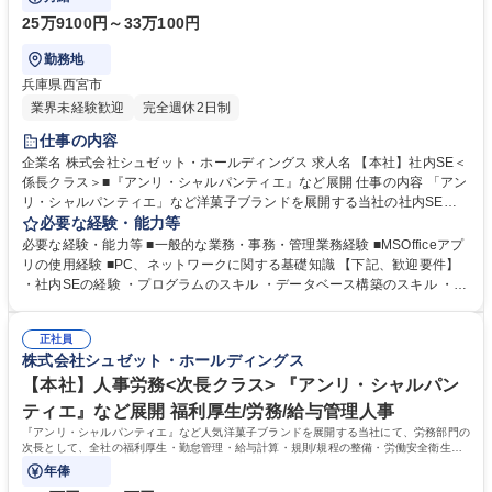
25万9100円～33万100円
勤務地
兵庫県西宮市
業界未経験歓迎
完全週休2日制
仕事の内容
企業名 株式会社シュゼット・ホールディングス 求人名 【本社】社内SE＜
係長クラス＞■『アンリ・シャルパンティエ』など展開 仕事の内容 「アン
リ・シャルパンティエ」など洋菓子ブランドを展開する当社の社内SEと
して、製造工場から全国店舗・ECまで直結する「製販一貫」基盤のIT化を
必要な経験・能力等
牽引。IT基盤の最適化を通じて事業成長を支える仕事です。 【業務詳細】
必要な経験・能力等 ■一般的な業務・事務・管理業務経験 ■MSOfficeアプ
・情報システムの企画・開発・運用・保守 ・社内システムの運用・保守
リの使用経験 ■PC、ネットワークに関する基礎知識 【下記、歓迎要件】
・サポートデスク業務 ・情報機器の保守・保全業務 募集職種 【本社】社
・社内SEの経験 ・プログラムのスキル ・データベース構築のスキル ・デ
内SE＜係長クラス＞■『アンリ・シャルパンティエ』など展開
ータ分析のスキル ・ネットワーク・基盤のスキル 学歴・資格 学歴：大学
院 大学 語学力： 資格：
正社員
株式会社シュゼット・ホールディングス
【本社】人事労務<次長クラス> 『アンリ・シャルパン
ティエ』など展開 福利厚生/労務/給与管理人事
『アンリ・シャルパンティエ』など人気洋菓子ブランドを展開する当社にて、労務部門の
次長として、全社の福利厚生・勤怠管理・給与計算・規則/規程の整備・労働安全衛生に
関する実務担当・管理をお任せします。
年俸