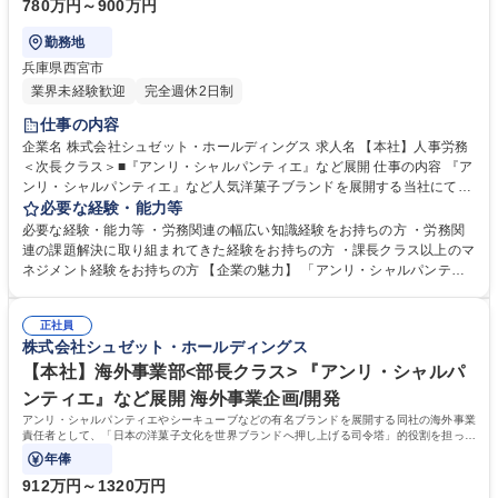
780万円～900万円
勤務地
兵庫県西宮市
業界未経験歓迎
完全週休2日制
仕事の内容
企業名 株式会社シュゼット・ホールディングス 求人名 【本社】人事労務
＜次長クラス＞■『アンリ・シャルパンティエ』など展開 仕事の内容 『ア
ンリ・シャルパンティエ』など人気洋菓子ブランドを展開する当社にて、
労務部門の次長として、全社の福利厚生・勤怠管理・給与計算・規則/規程
必要な経験・能力等
の整備・労働安全衛生に関する実務担当・管理をお任せします。 ・福利厚
必要な経験・能力等 ・労務関連の幅広い知識経験をお持ちの方 ・労務関
生制度の運営・見直し ・勤怠管理と給与計算（外注先あり） ・規則・規
連の課題解決に取り組まれてきた経験をお持ちの方 ・課長クラス以上のマ
程の管理・見直し及び周知 ・入社・休職・退職事務処理及び管理 ・労働
ネジメント経験をお持ちの方 【企業の魅力】 「アンリ・シャルパンティ
安全衛生活動 ・リスク管理・対応 ・官公庁対応・法令対応 募集職種 【本
エ」や「シーキューブ」など、高品質な洋菓子ブランドを展開する老舗企
社】人事労務＜次長クラス＞■『アンリ・シャルパンティエ』など展開
業。ギネス認定フィナンシェを持つ圧倒的なブランド力と高い製菓技術が
正社員
強みです。伝統を守りつつも、顧客の声（VoC）分析に基づいたEC強化
株式会社シュゼット・ホールディングス
やサービス改善など、革新的な挑戦を続けています。 学歴・資格 学歴：
大学院 大学 語学力： 資格：
【本社】海外事業部<部長クラス> 『アンリ・シャルパ
ンティエ』など展開 海外事業企画/開発
アンリ・シャルパンティエやシーキューブなどの有名ブランドを展開する同社の海外事業
責任者として、「日本の洋菓子文化を世界ブランドへ押し上げる司令塔」的役割を担って
いただきます。
年俸
912万円～1320万円