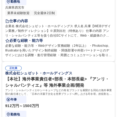
勤務地
兵庫県西宮市
業界未経験歓迎
完全週休2日制
仕事の内容
企業名 株式会社シュゼット・ホールディングス 求人名 兵庫【WEBデザイ
ン業務／制作ディレクション】※原則出社（特例あり） 仕事の内容 アン
リ・シャルパンティエ等を扱う自社ECサイトにて、Web・紙媒体のクリ
エイティブ制作および運営ディレクションをお任せします。経験や適性に
必要な経験・能力等
応じ、制作から進行管理、UI/UX改善まで担当します。 【具他的には】 ・
必要な経験・能力等 ・Webデザイン実務経験（2年以上） ・Photoshop、
商品ページや特集、Webバナー・メルマガ等のデザイン制作 ・DM、同梱
Illustratorを用いたデザイン制作経験 ・関係部署や外部パートナーとのデ
チラシなど紙媒体のクリエイティブ制作 ・制作進行管理および関係部署・
ザインにおける調整・進行管理経験 ・周囲とコミュニケーションを取りな
外部パートナーとの調整 ・アクセス解析やデータを活用したUI/UX・サイ
がら業務を進められる方 ・複数の制作案件を並行して進行管理した経験
ト改善提案 ※ご経験・スキル・適性を考慮のうえ担当業務を決定します。
【求める人物】 ・ユーザー視点で課題を発見し、成果・売上につながる企
募集職種 兵庫【WEBデザイン業務／制作ディレクション】※原則出社
正社員
画改善を自ら提案できる方 ・社内外と円滑に連携し、デザイン制作からデ
株式会社シュゼット・ホールディングス
（特例あり）
ィレクションまで幅広く挑戦したい方 ・指示を待たず主体的に動き、スピ
ードと品質の両立にこだわりを持てる方 学歴・資格 学歴：大学院 大学 高
【本社】海外事業責任者<部長・本部長級> 『アンリ・
専 短大 専修学校 語学力： 資格：
シャルパンティエ』等 海外事業企画/開発
アンリ・シャルパンティエやシーキューブなどの有名ブランドを展開する同社の海外事業
部の責任者として、「日本の洋菓子文化を世界ブランドへ押し上げる司令塔」的役割を担
っていただきます。
年俸
912万円～1500万円
勤務地