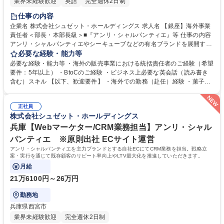
業界未経験歓迎
英語
完全週休2日制
仕事の内容
企業名 株式会社シュゼット・ホールディングス 求人名 【銀座】海外事業
責任者＜部長・本部長級＞■『アンリ・シャルパンティエ』等 仕事の内容
アンリ・シャルパンティエやシーキューブなどの有名ブランドを展開する
同社の海外事業部の責任者として、「日本の洋菓子文化を世界ブランドへ
必要な経験・能力等
押し上げる司令塔」的役割を担っていただきます。 【具体的には】事業運
必要な経験・能力等 ・海外の販売事業における統括責任者のご経験（希望
営 、事業状況の報告 ・新規出店等の交渉・対外折衝 ・予算策定、事業推
要件：5年以上） ・BtoCのご経験 ・ビジネス上必要な英会話（読み書き
進、事業改善など。 ※シンガポール、タイ、台湾などアジア圏を中心に急
含む）スキル 【以下、歓迎要件】 ・海外での勤務（赴任）経験 ・菓子・
速な拡大を続けている同社において期待されるミッションは、「海外市場
飲食業界での販売部長以上のご経験 ・百貨店ビジネス経験 学歴・資格 学
におけるブランド価値の最大化と事業の持続的成長」です。 募集職種
歴：大学院 大学 語学力：英語 資格：
【銀座】海外事業責任者＜部長・本部長級＞■『アンリ・シャルパンティ
正社員
株式会社シュゼット・ホールディングス
エ』等
兵庫【Webマーケター/CRM業務担当】アンリ・シャル
パンティエ ※原則出社 ECサイト運営
アンリ・シャルパンティエを主力ブランドとする自社ECにてCRM業務を担当。戦略立
案・実行を通じて既存顧客のリピート率向上やLTV最大化を推進していただきます。
月給
21万6100円～26万円
勤務地
兵庫県西宮市
業界未経験歓迎
完全週休2日制