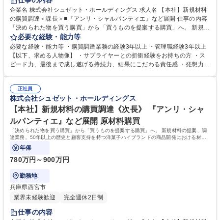
仕事の内容
企業名 株式会社シュゼット・ホールディングス 求人名 【本社】新規材料
の購買調達＜課長＞■『アンリ・シャルパンティエ』など展開 仕事の内容
「決められた物を買う購買」から「買うものを提案する購買」へ。 新規材
料の提案、調達業務。50年以上の歴史と顧客支持を持つ洋菓子ハイブラン
必要な経験・能力等
ドの商品開発における材料の提案及び調達業務です。 商品発売に向けての
必要な経験・能力等 ・購買調達業務の経験3年以上 ・管理職経験3年以上
資材のスケジュール管理、供給量等の調整業務、お取引先様への交渉業務
【以下、求める人物像】 ・サプライヤーとの折衝経験をお持ちの方 ・ス
を行います。ご自身がお取引先様と連動し、企画・開発した材料を使用し
ピード力、最後まで成し遂げる持続力、結果にこだわる責任感 ・発想力、
た商品開発ができます。 ■新規商品企画、開発につながる資材提案 ■お取
発信力に長けている ・プレイングマネージャーができる ・自分なりに当
引先様への各種交渉 ■商品発売までのスケジュール管理 ■資材調達に関わ
社で実現したい事がある ・スケジュール管理ができる 学歴・資格 学歴：
る他部門との調整 ■課内マネジメント・メンバー育成 募集職種 【本社】
正社員
大学院 大学 語学力： 資格：
株式会社シュゼット・ホールディングス
新規材料の購買調達＜課長＞■『アンリ・シャルパンティエ』など展開
【本社】新規材料の購買調達《次長》 『アンリ・シャ
ルパンティエ』など展開 原材料購買
「決められた物を買う購買」から「買うものを提案する購買」へ。 新規材料の提案、調
達業務。50年以上の歴史と顧客支持を持つ洋菓子ハイブランドの商品開発における材料
の提案及び調達業務をご担当いただきます。
年俸
780万円～900万円
勤務地
兵庫県西宮市
業界未経験歓迎
完全週休2日制
仕事の内容