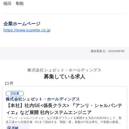
蟻田　剛毅
企業ホームページ
https://www.suzette.co.jp
最終更新日：2026/08/09
株式会社シュゼット・ホールディングス
募集している求人
11件
正社員
株式会社シュゼット・ホールディングス
【本社】社内SE<係長クラス> 『アンリ・シャルパンテ
ィエ』など展開 社内システムエンジニア
「アンリ・シャルパンティエ」など洋菓子ブランドを展開する当社の社内SEとして、製
造工場から全国店舗・ECまで直結する「製販一貫」基盤のIT化を牽引。IT基盤の最適化
を通じて事業成長を支える仕事です。
月給