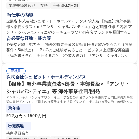
業界未経験歓迎
英語
完全週休2日制
仕事の内容
企業名 株式会社シュゼット・ホールディングス 求人名 【銀座】海外事業
部＜部長クラス＞■『アンリ・シャルパンティエ』など展開 仕事の内容 ア
ンリ・シャルパンティエやシーキューブなどの有名ブランドを展開する同
社の海外事業責任者として、「日本の洋菓子文化を世界ブランドへ押し上
必要な経験・能力等
げる司令塔」的役割を担っていただきます。 【具体的には】事業運営 、
必要な経験・能力等 ・海外の販売事業の統括責任者経験があること（希望
事業状況の報告 ・新規出店等の交渉・対外折衝 ・予算策定、事業推進、
要件：5年以上） ・BtoCのご経験があること ・ビジネス上必要な英会話
事業改善など。 ※シンガポール、タイ、台湾などアジア圏を中心に急速な
（読み書き含む）を行えること 【企業の魅力】 「アンリ・シャルパンテ
拡大を続けている同社において期待されるミッションは、「海外市場にお
ィエ」や「シーキューブ」など、高品質な洋菓子ブランドを展開する老舗
けるブランド価値の最大化と事業の持続的成長」です。 募集職種 【銀
企業。ギネス認定フィナンシェを持つ圧倒的なブランド力と高い製菓技術
座】海外事業部＜部長クラス＞■『アンリ・シャルパンティエ』など展開
正社員
が強みです。伝統を守りつつも、顧客の声（VoC）分析に基づいたEC強
株式会社シュゼット・ホールディングス
化やサービス改善など、革新的な挑戦を続けています。 学歴・資格 学
歴：大学院 大学 語学力：英語 資格：
【銀座】海外事業責任者<部長・本部長級> 『アンリ・
シャルパンティエ』等 海外事業企画/開発
アンリ・シャルパンティエやシーキューブなどの有名ブランドを展開する同社の海外事業
部の責任者として、「日本の洋菓子文化を世界ブランドへ押し上げる司令塔」的役割を担
っていただきます。
年俸
912万円～1500万円
勤務地
兵庫県西宮市