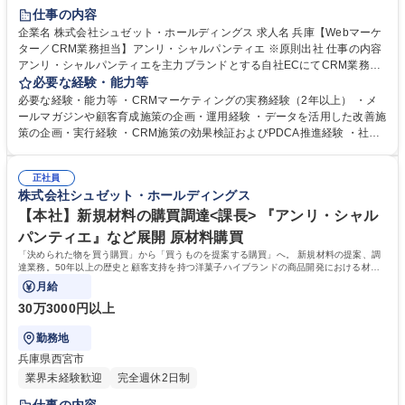
仕事の内容
企業名 株式会社シュゼット・ホールディングス 求人名 兵庫【Webマーケ
ター／CRM業務担当】アンリ・シャルパンティエ ※原則出社 仕事の内容
アンリ・シャルパンティエを主力ブランドとする自社ECにてCRM業務を
担当。戦略立案・実行を通じて既存顧客のリピート率向上やLTV最大化を
必要な経験・能力等
推進していただきます。 ・CRM戦略の立案・実行および関係部署との連
必要な経験・能力等 ・CRMマーケティングの実務経験（2年以上） ・メ
携 ・メルマガ・アプリ・DM等を活用した顧客育成施策の企画・運用 ・R
ールマガジンや顧客育成施策の企画・運用経験 ・データを活用した改善施
FM・購買等の顧客データ分析に基づくセグメント設計・課題提案 ・シナ
策の企画・実行経験 ・CRM施策の効果検証およびPDCA推進経験 ・社内
リオメールの企画・設計・効果検証 ・ECと店舗を横断した顧客体験向上
関係部署と連携しながらプロジェクトを推進した経験 ・顧客視点と数値分
（OMO施策）の推進 ※経験や適性を考慮して担当業務を決定します。 募
析の両面から課題解決に取り組める方 【求める人物】 ・顧客データ分析
集職種 兵庫【Webマーケター／CRM業務担当】アンリ・シャルパンティ
正社員
に基づき、EC・店舗を横断したCRM戦略立案やLTV向上を自ら提案でき
株式会社シュゼット・ホールディングス
エ ※原則出社
る方 ・配信にとどまらず顧客視点を持ち、社内外を巻き込んで顧客体験向
上・施策推進ができる方 学歴・資格 学歴：大学院 大学 高専 短大 専修学
【本社】新規材料の購買調達<課長> 『アンリ・シャル
校 語学力： 資格：
パンティエ』など展開 原材料購買
「決められた物を買う購買」から「買うものを提案する購買」へ。 新規材料の提案、調
達業務。50年以上の歴史と顧客支持を持つ洋菓子ハイブランドの商品開発における材料
の提案及び調達業務です。
月給
30万3000円以上
勤務地
兵庫県西宮市
業界未経験歓迎
完全週休2日制