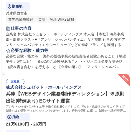
勤務地
兵庫県西宮市
業界未経験歓迎
英語
完全週休2日制
仕事の内容
企業名 株式会社シュゼット・ホールディングス 求人名 【本社】海外事業
部＜部長クラス＞■『アンリ・シャルパンティエ』など展開 仕事の内容 ア
ンリ・シャルパンティエやシーキューブなどの有名ブランドを展開する同
社の海外事業責任者として、「日本の洋菓子文化を世界ブランドへ押し上
必要な経験・能力等
げる司令塔」的役割を担っていただきます。 【具体的には】事業運営 、
必要な経験・能力等 ・海外の販売事業の統括責任者経験があること（希望
事業状況の報告 ・新規出店等の交渉・対外折衝 ・予算策定、事業推進、
要件：5年以上） ・BtoCのご経験があること ・ビジネス上必要な英会話
事業改善など。 ※シンガポール、タイ、台湾などアジア圏を中心に急速な
（読み書き含む）を行えること 【企業の魅力】 「アンリ・シャルパンテ
拡大を続けている同社において期待されるミッションは、「海外市場にお
ィエ」や「シーキューブ」など、高品質な洋菓子ブランドを展開する老舗
けるブランド価値の最大化と事業の持続的成長」です。 募集職種 【本
企業。ギネス認定フィナンシェを持つ圧倒的なブランド力と高い製菓技術
社】海外事業部＜部長クラス＞■『アンリ・シャルパンティエ』など展開
正社員
が強みです。伝統を守りつつも、顧客の声（VoC）分析に基づいたEC強
株式会社シュゼット・ホールディングス
化やサービス改善など、革新的な挑戦を続けています。 学歴・資格 学
歴：大学院 大学 語学力：英語 資格：
兵庫【WEBデザイン業務/制作ディレクション】※原則
出社(特例あり) ECサイト運営
アンリ・シャルパンティエ等を扱う自社ECサイトにて、Web・紙媒体のクリエイティブ
制作および運営ディレクションをお任せします。経験や適性に応じ、制作から進行管理、
UI/UX改善まで担当します。
月給
21万6100円～26万円