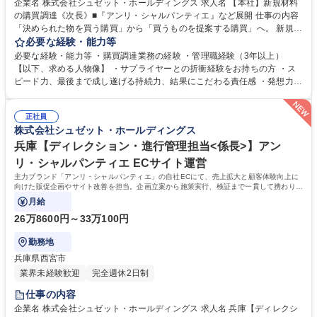
企業名 株式会社シュゼット・ホールディングス 求人名 【本社】新規材料
の購買調達《次長》■『アンリ・シャルパンティエ』など展開 仕事の内容
「決められた物を買う購買」から「買うものを提案する購買」へ。 新規材
料の提案、調達業務。50年以上の歴史と顧客支持を持つ洋菓子ハイブラン
必要な経験・能力等
ドの商品開発における材料の提案及び調達業務をご担当いただきます。 商
必要な経験・能力等 ・購買調達業務の経験 ・管理職経験（3年以上）
品発売に向けての資材のスケジュール管理、供給量等の調整業務、お取引
【以下、求める人物像】 ・サプライヤーとの折衝経験をお持ちの方 ・ス
先様への交渉業務を行います。ご自身がお取引先様と連動し、企画・開発
ピード力、最後まで成し遂げる持続力、結果にこだわる責任感 ・発想力、
した材料を使用した商品開発ができます。 ■新規商品企画、開発につなが
発信力に長けている ・プレイングマネージャーができる ・自分なりに当
る資材提案 ■お取引先様への各種交渉 ■商品発売までのスケジュール管理
社で実現したい事がある ・スケジュール管理ができる 学歴・資格 学歴：
■資材調達に関わる他部門との調整 ■課内マネジメント・メンバー育成 募
正社員
大学院 大学 語学力： 資格：
株式会社シュゼット・ホールディングス
集職種 【本社】新規材料の購買調達《次長》■『アンリ・シャルパンティ
エ』など展開
兵庫【ディレクション・進行管理担当<係長>】アン
リ・シャルパンティエ ECサイト運営
主力ブランド「アンリ・シャルパンティエ」の自社ECにて、売上拡大と顧客体験向上に
向けた販促企画やサイト改善を担当。企画立案から施策実行、検証まで一貫して携わり事
業成長を推進するポジションです。
月給
26万8600円～33万100円
勤務地
兵庫県西宮市
業界未経験歓迎
完全週休2日制
仕事の内容
企業名 株式会社シュゼット・ホールディングス 求人名 兵庫【ディレクシ