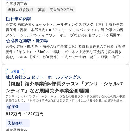
兵庫県西宮市
業界未経験歓迎
英語
完全週休2日制
仕事の内容
企業名 株式会社シュゼット・ホールディングス 求人名 【本社】海外事業
責任者＜部長・本部長級＞■『アンリ・シャルパンティエ』等 仕事の内容
アンリ・シャルパンティエやシーキューブなどの有名ブランドを展開する
同社の海外事業部の責任者として、「日本の洋菓子文化を世界ブランドへ
必要な経験・能力等
押し上げる司令塔」的役割を担っていただきます。 【具体的には】事業運
必要な経験・能力等 ・海外の販売事業における統括責任者のご経験（希望
営 、事業状況の報告 ・新規出店等の交渉・対外折衝 ・予算策定、事業推
要件：5年以上） ・BtoCのご経験 ・ビジネス上必要な英会話（読み書き
進、事業改善など。 ※シンガポール、タイ、台湾などアジア圏を中心に急
含む）スキル 【以下、歓迎要件】 ・海外での勤務（赴任）経験 ・菓子・
速な拡大を続けている同社において期待されるミッションは、「海外市場
飲食業界での販売部長以上のご経験 ・百貨店ビジネス経験 学歴・資格 学
におけるブランド価値の最大化と事業の持続的成長」です。 募集職種
歴：大学院 大学 語学力：英語 資格：
【本社】海外事業責任者＜部長・本部長級＞■『アンリ・シャルパンティ
正社員
株式会社シュゼット・ホールディングス
エ』等
【銀座】海外事業部<部長クラス> 『アンリ・シャルパ
ンティエ』など展開 海外事業企画/開発
アンリ・シャルパンティエやシーキューブなどの有名ブランドを展開する同社の海外事業
責任者として、「日本の洋菓子文化を世界ブランドへ押し上げる司令塔」的役割を担って
いただきます。
年俸
912万円～1320万円
勤務地
兵庫県西宮市