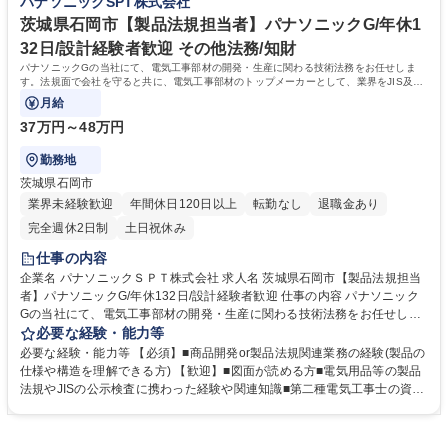
パナソニックSPT株式会社
ただくチャンスもあります。 募集職種 茨城県【生産管理|リーダー候補】
パナソニックG/年休134日/車通勤可
茨城県石岡市【製品法規担当者】パナソニックG/年休1
32日/設計経験者歓迎 その他法務/知財
パナソニックGの当社にて、電気工事部材の開発・生産に関わる技術法務をお任せしま
す。法規面で会社を守ると共に、電気工事部材のトップメーカーとして、業界をJIS及び
法規面でリードしていく重要な業務です。
月給
37万円～48万円
勤務地
茨城県石岡市
業界未経験歓迎
年間休日120日以上
転勤なし
退職金あり
完全週休2日制
土日祝休み
仕事の内容
企業名 パナソニックＳＰＴ株式会社 求人名 茨城県石岡市【製品法規担当
者】パナソニックG/年休132日/設計経験者歓迎 仕事の内容 パナソニック
Gの当社にて、電気工事部材の開発・生産に関わる技術法務をお任せしま
す。法規面で会社を守ると共に、電気工事部材のトップメーカーとして、
必要な経験・能力等
業界をJIS及び法規面でリードしていく重要な業務です。 【主な業務】■JI
必要な経験・能力等 【必須】■商品開発or製品法規関連業務の経験(製品の
S、電気用品安全法などの法規格に基づく適合判断■各部署への法規遵守サ
仕様や構造を理解できる方) 【歓迎】■図面が読める方■電気用品等の製品
ポート、改善提案■省庁等への届出・管理業務 【担当製品】電線管、ライ
法規やJISの公示検査に携わった経験や関連知識■第二種電気工事士の資格
ティングダクトなどの電気工事部材 【担当工場】■国内:茨城県(石岡/鹿嶋/
や関連知識 ■官庁、工業会等に改正提案できる折衝力■英語でのメールの
稲敷)■海外:タイ/中国 【キャリアパス】■業界トップメーカーとして、JIS
やり取り等ができる 【人物像】■論理的に思考し、しっかりと法規を読み
規格の立案や電気用品安全法改正原案の作成■IEC・JIS委員会での主査、
込める方■知見を活かし、提言や改善提案ができる方 【魅力】■社会イン