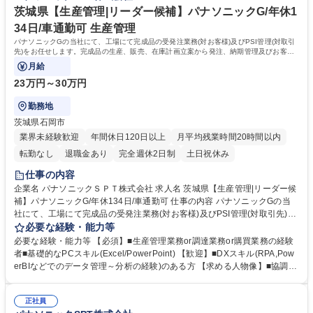
茨城県【生産管理|リーダー候補】パナソニックG/年休1
34日/車通勤可 生産管理
パナソニックGの当社にて、工場にて完成品の受発注業務(対お客様)及びPSI管理(対取引
先)をお任せします。完成品の生産、販売、在庫計画立案から発注、納期管理及びお客様
からの受注～出荷業務をする仕事です。
月給
23万円～30万円
勤務地
茨城県石岡市
業界未経験歓迎
年間休日120日以上
月平均残業時間20時間以内
転勤なし
退職金あり
完全週休2日制
土日祝休み
仕事の内容
企業名 パナソニックＳＰＴ株式会社 求人名 茨城県【生産管理|リーダー候
補】パナソニックG/年休134日/車通勤可 仕事の内容 パナソニックGの当
社にて、工場にて完成品の受発注業務(対お客様)及びPSI管理(対取引先)を
お任せします。完成品の生産、販売、在庫計画立案から発注、納期管理及
必要な経験・能力等
びお客様からの受注～出荷業務をする仕事です。 【業務詳細】■国内およ
必要な経験・能力等 【必須】■生産管理業務or調達業務or購買業務の経験
び海外取引先への発注～納品管理■製品/材料/部材の調達及びサプライヤー
者■基礎的なPCスキル(Excel/PowerPoint) 【歓迎】■DXスキル(RPA,Pow
教育■各種データ管理(販売/生産など)■仕様変更管理■下請法/貿易関連のコ
erBIなどでのデータ管理～分析の経験)のある方 【求める人物像】■協調性
ンプライアンス強化■合理化推進 【やりがい】お客様要望と製造現場をコ
がありリーダーシップを発揮できる方■前向きな姿勢で挑戦できる方 学
ントロールして効率的に生産活動ができるようにする、事業成長の起点と
歴・資格 学歴：大学院 大学 語学力： 資格：
なる仕事です。 【キャリアパス】将来的には役職者として部門をけん引い
正社員