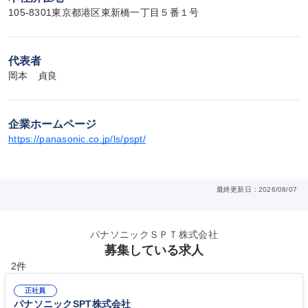
105-8301東京都港区東新橋一丁目５番１号
代表者
岡本　貞良
企業ホームページ
https://panasonic.co.jp/ls/pspt/
最終更新日：2026/08/07
パナソニックＳＰＴ株式会社
募集している求人
2件
正社員
パナソニックSPT株式会社