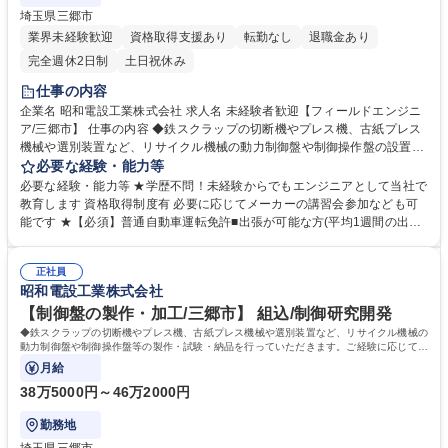
埼玉県三郷市
業界未経験歓迎
資格取得支援あり
転勤なし
退職金あり
完全週休2日制
土日祝休み
仕事の内容
企業名 昭和電設工業株式会社 求人名 未経験者歓迎【フィールドエンジニ
ア/三郷市】 仕事の内容 ◆鉄スクラップの切断機やプレス機、古紙プレス
機械や選別装置など、リサイクル機械の動力制御盤や制御操作盤の設置、
配線チェック、動作確認を行っていただきます。 （具体的な業務内容）※
必要な経験・能力等
建物の改変を伴う業務はありません ■必要な電線やその他材料の調達 ■機
必要な経験・能力等 ★学歴不問！未経験からでもエンジニアとして当社で
械配線チェック・修正 ■工事完了後のメンテナンス ※興味があれば、設計
教育します 資格取得制度有 必要に応じてメーカーの講習会参加なども可
や制御盤の製作、メンテナンス（不具合対応）など別のセクションにもチ
能です ★【必須】普通自動車運転免許■出張が可能な方(平均1週間の出張
ャレンジして頂けます。 募集職種 未経験者歓迎【フィールドエンジニア/
月1回） 【入社後】チームで1案件を担当します。また、ご希望に応じ
三郷市】
て、電気設計、制御盤の組立などの知識を学ぶことが可能です。 ※受注エ
正社員
リアが拡大しているため、平均１泊～４泊程度の出張が発生します 学歴・
昭和電設工業株式会社
資格 学歴：大学 高専 短大 専修学校 高校 語学力： 資格：第一種電気工事
士 第二種電気工事士 第一種運転免許普通自動車
【制御盤の製作・加工/三郷市】 組込/制御研究開発
◆鉄スクラップの切断機やプレス機、古紙プレス機械や選別装置など、リサイクル機械の
動力制御盤や制御操作盤等の製作・試験・納品を行っていただきます。ご経験に応じて組
織の取りまとめをお任せします。
月給
38万5000円～46万2000円
勤務地