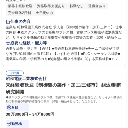
埼玉県三郷市
業界未経験歓迎
資格取得支援あり
転勤なし
退職金あり
完全週休2日制
土日祝休み
仕事の内容
企業名 昭和電設工業株式会社 求人名 【制御盤の製作・加工/三郷市】 仕事
の内容 ◆鉄スクラップの切断機やプレス機、古紙プレス機械や選別装置な
ど、リサイクル機械の動力制御盤や制御操作盤等の製作・試験・納品を行
っていただきます。ご経験に応じて組織の取りまとめをお任せします。
必要な経験・能力等
（具体的な業務内容） ※建物の改変を伴う業務はございません。 ■必要な
必要な経験・能力等 【必須】■普通自動車運転免許■チームで出張が可能
電線やその他材料の調達と組立 : 図面に基づいて必要な材料を調達し、図
な方(平均1週間の出張月1回）【いずれか必須】■PLC・シーケンス経験■
面に沿って部品の配置・取付け作業を行う ■配線作業 : 制御盤内部の動力
電気系の学部・学科卒の方■制御盤の組立や制作に関する実務経験■モノづ
配線、制御配線を機器に接続 ■試験・修正 : 完成した制御盤の動作試験を
くりへの興味 【尚可】■準中型自動車運転免許【歓迎】電気回路図や配線
行い、必要に応じて修正 ■納品・設置 : 制御盤を顧客に納品し、現地での
図を読む能力 【強み】機械メーカーの依頼に対応できる企業として認知さ
正社員
設置作業をサポート 募集職種 【制御盤の製作・加工/三郷市】
れているため、対応エリアが拡大しており、国内、北海道、静岡、北陸、
昭和電設工業株式会社
愛知県、大阪、九州まで実績があります。【入社後】チームで1案件を担
当します。また、ご希望に応じて、フィールドエンジニア、制御盤の設計
未経験者歓迎【制御盤の製作・加工/三郷市】 組込/制御
の知識を学ぶことが可能です 学歴・資格 学歴：大学 高専 短大 専修学校
研究開発
高校 語学力： 資格：第一種電気工事士 第二種電気工事士 第一種運転免許
◆鉄スクラップの切断機やプレス機、古紙プレス機械や選別装置など、リサイクル機械の
普通自動車
動力制御盤や制御操作盤等の製作・試験・納品を行っていただきます。
月給
30万8000円～34万6000円
勤務地