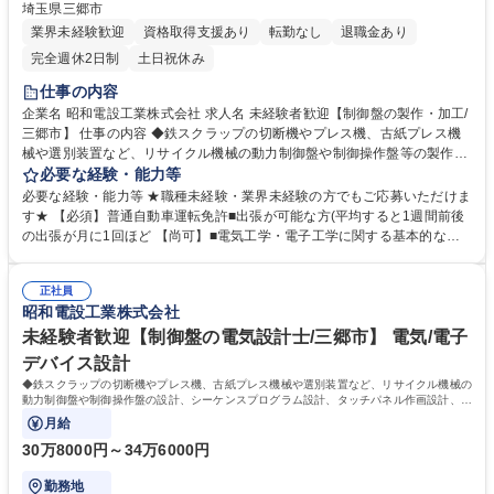
埼玉県三郷市
業界未経験歓迎
資格取得支援あり
転勤なし
退職金あり
完全週休2日制
土日祝休み
仕事の内容
企業名 昭和電設工業株式会社 求人名 未経験者歓迎【制御盤の製作・加工/
三郷市】 仕事の内容 ◆鉄スクラップの切断機やプレス機、古紙プレス機
械や選別装置など、リサイクル機械の動力制御盤や制御操作盤等の製作・
試験・納品を行っていただきます。 （具体的な業務内容）※建物の改変を
必要な経験・能力等
伴う業務はございません。 ■必要な電線やその他材料の調達と組立 : 図面
必要な経験・能力等 ★職種未経験・業界未経験の方でもご応募いただけま
に基づいて必要な材料を調達し、図面に沿って部品の配置・取付け作業を
す★ 【必須】普通自動車運転免許■出張が可能な方(平均すると1週間前後
行う ■配線作業 : 制御盤内部の動力配線、制御配線を機器に接続 ■試験・
の出張が月に1回ほど 【尚可】■電気工学・電子工学に関する基本的な知
修正 : 完成した制御盤の動作試験を行い、必要に応じて修正 ■納品・設置 :
識■理工学部系の学校を卒業された方■制御盤の組立や制作に関する実務経
制御盤を顧客に納品し、現地での設置作業をサポート 募集職種 未経験者
験ある方■PLC（シーケンス）の知見■準中型自動車運転免許 【入社後】
歓迎【制御盤の製作・加工/三郷市】
正社員
チームで1案件を担当します。また、ご希望に応じて、フィールドエンジ
昭和電設工業株式会社
ニア、制御盤の設計の知識を学ぶことが可能です 学歴・資格 学歴：大学
高専 短大 専修学校 高校 語学力： 資格：第一種電気工事士 第二種電気工
未経験者歓迎【制御盤の電気設計士/三郷市】 電気/電子
事士 第一種運転免許普通自動車
デバイス設計
◆鉄スクラップの切断機やプレス機、古紙プレス機械や選別装置など、リサイクル機械の
動力制御盤や制御操作盤の設計、シーケンスプログラム設計、タッチパネル作画設計、動
作確認を行っていただきます。
月給
30万8000円～34万6000円
勤務地