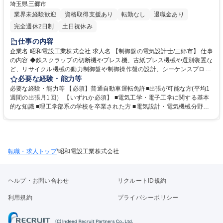
埼玉県三郷市
業界未経験歓迎
資格取得支援あり
転勤なし
退職金あり
完全週休2日制
土日祝休み
仕事の内容
企業名 昭和電設工業株式会社 求人名 【制御盤の電気設計士/三郷市】 仕事
の内容 ◆鉄スクラップの切断機やプレス機、古紙プレス機械や選別装置な
ど、リサイクル機械の動力制御盤や制御操作盤の設計、シーケンスプログ
ラム設計、タッチパネル作画設計、動作確認を行っていただきます。ご経
必要な経験・能力等
験に応 じて組織の取りまとめをお任せいたします。 (具体的な業務内容)
必要な経験・能力等 【必須】普通自動車運転免許■出張が可能な方(平均1
※建物の改変を伴う業務はありません ■打合せ :機械メーカーの図面に基
週間の出張月1回） 【いずれか必須】 ■電気工学・電子工学に関する基本
づいて、制御盤の設計をCADで行う ■図面承認 : 設計した図面内容につい
的な知識 ■理工学部系の学校を卒業された方 ■電気設計・電気機械分野で
て承認を要求、修正 ■プログラム設計・タッチパネル作画設計 ■出荷前検
実務経験がある方 ■CADの知識・経験 ■電気回路、PLCシーケンス回路の
査 ■工事完了後のメンテナンス対応 募集職種 【制御盤の電気設計士/三郷
知識がある方 ■電気関連・製造の経験 【尚可】■準中型自動車運転免許 ※
市】
受注エリアが拡大しているため、平均１泊～４泊程度の出張が発生します
学歴・資格 学歴：大学 高専 短大 専修学校 高校 語学力： 資格：第一種電
/
転職・求人トップ
気工事士 第二種電気工事士 第一種運転免許普通自動車
昭和電設工業株式会社
ヘルプ・お問い合わせ
リクルートID規約
利用規約
プライバシーポリシー