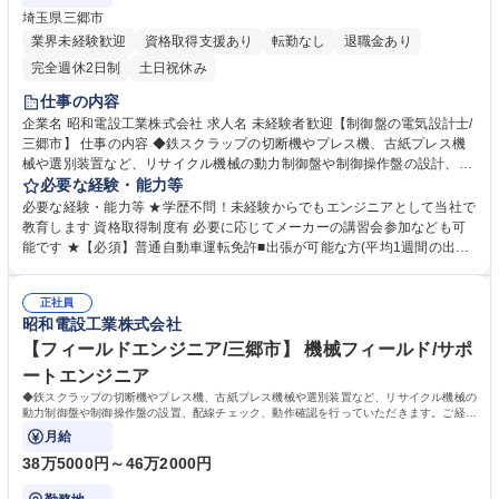
埼玉県三郷市
業界未経験歓迎
資格取得支援あり
転勤なし
退職金あり
完全週休2日制
土日祝休み
仕事の内容
企業名 昭和電設工業株式会社 求人名 未経験者歓迎【制御盤の電気設計士/
三郷市】 仕事の内容 ◆鉄スクラップの切断機やプレス機、古紙プレス機
械や選別装置など、リサイクル機械の動力制御盤や制御操作盤の設計、シ
ーケンスプログラム設計、タッチパネル作画設計、動作確認を行っていた
必要な経験・能力等
だきます。 (具体的な業務内容) ※建物の改変を伴う業務はありません ■打
必要な経験・能力等 ★学歴不問！未経験からでもエンジニアとして当社で
合せ :機械メーカーの図面に基づいて、制御盤の設計をCADで行う ■図面
教育します 資格取得制度有 必要に応じてメーカーの講習会参加なども可
承認 : 設計した図面内容について承認を要求、修正 ■プログラム設計・タ
能です ★【必須】普通自動車運転免許■出張が可能な方(平均1週間の出張
ッチパネル作画設計 ■出荷前検査 ■工事完了後のメンテナンス対応 受注エ
月1回） 学歴・資格 学歴：大学 高専 短大 専修学校 高校 語学力： 資格：
リアが拡大しているため、平均１泊～４泊程度の出張が発生します 募集職
第一種電気工事士 第二種電気工事士 第一種運転免許普通自動車
種 未経験者歓迎【制御盤の電気設計士/三郷市】
正社員
昭和電設工業株式会社
【フィールドエンジニア/三郷市】 機械フィールド/サポ
ートエンジニア
◆鉄スクラップの切断機やプレス機、古紙プレス機械や選別装置など、リサイクル機械の
動力制御盤や制御操作盤の設置、配線チェック、動作確認を行っていただきます。ご経験
に応じて組織の取
月給
38万5000円～46万2000円