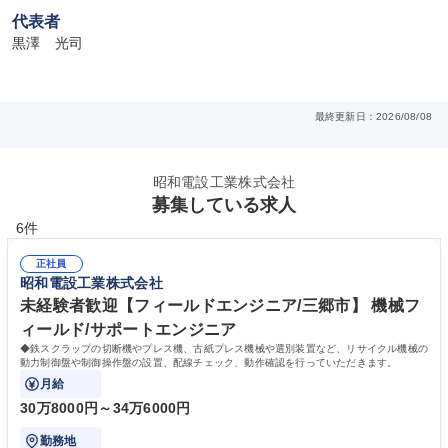
代表者
黒澤　光司
最終更新日：2026/08/08
昭和電設工業株式会社
募集している求人
6件
正社員
昭和電設工業株式会社
未経験者歓迎【フィールドエンジニア/三郷市】 機械フ
ィールド/サポートエンジニア
◆鉄スクラップの切断機やプレス機、古紙プレス機械や選別装置など、リサイクル機械の
動力制御盤や制御操作盤の設置、配線チェック、動作確認を行っていただきます。
月給
30万8000円～34万6000円
勤務地