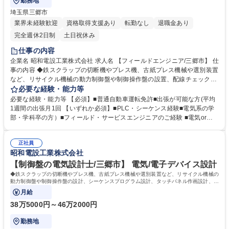
勤務地
埼玉県三郷市
業界未経験歓迎
資格取得支援あり
転勤なし
退職金あり
完全週休2日制
土日祝休み
仕事の内容
企業名 昭和電設工業株式会社 求人名 【フィールドエンジニア/三郷市】 仕
事の内容 ◆鉄スクラップの切断機やプレス機、古紙プレス機械や選別装置
など、リサイクル機械の動力制御盤や制御操作盤の設置、配線チェック、
動作確認を行っていただきます。ご経験に応じて組織の取 りまとめをお任
必要な経験・能力等
せいたします。 （具体的な業務内容）※建物の改変を伴う業務はありませ
必要な経験・能力等 【必須】■普通自動車運転免許■出張が可能な方(平均
ん ■必要な電線やその他材料の調達 ■機械配線チェック・修正 ■工事完了
1週間の出張月1回 【いずれか必須】■PLC・シーケンス経験■電気系の学
後のメンテナンス ※興味があれば、設計や制御盤の製作、メンテナンス
部・学科卒の方）■フィールド・サービスエンジニアのご経験 ■電気or機
（不具合対応）など別のセクションにもチャレンジして頂けます。 募集職
械系エンジニア経験（取扱製品不問) 【尚可】■準中型自動車運転免許
種 【フィールドエンジニア/三郷市】
【入社後】チームで1案件を担当します。また、ご希望に応じて、電気設
正社員
計、制御盤の組立などの知識を学ぶことが可能です。 ※受注エリアが拡大
昭和電設工業株式会社
しているため、平均１泊～４泊程度の出張が発生します 学歴・資格 学
歴：大学 高専 短大 専修学校 高校 語学力： 資格：第一種電気工事士 第二
【制御盤の電気設計士/三郷市】 電気/電子デバイス設計
種電気工事士 第一種運転免許普通自動車
◆鉄スクラップの切断機やプレス機、古紙プレス機械や選別装置など、リサイクル機械の
動力制御盤や制御操作盤の設計、シーケンスプログラム設計、タッチパネル作画設計、動
作確認を行っていただきます。ご経験に応
月給
38万5000円～46万2000円
勤務地