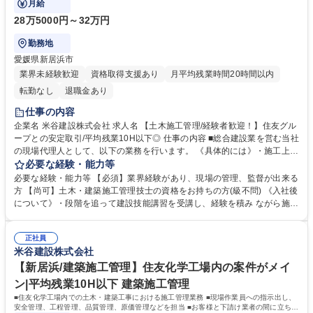
月給
28万5000円～32万円
勤務地
愛媛県新居浜市
業界未経験歓迎
資格取得支援あり
月平均残業時間20時間以内
転勤なし
退職金あり
仕事の内容
企業名 米谷建設株式会社 求人名 【土木施工管理/経験者歓迎！】住友グル
ープとの安定取引/平均残業10H以下◎ 仕事の内容 ■総合建設業を営む当社
の現場代理人として、以下の業務を行います。 《具体的には》・施工上の
運営、安全管理や行程管理、品質管理 ・現場での作業内容と、発注者の希
必要な経験・能力等
望の擦りあわせ ・現場作業員への指示出し、安全面の注意や改善策の提案
必要な経験・能力等 【必須】業界経験があり、現場の管理、監督が出来る
・現場作業員からあがる質問への対応 ・工事開始時の近隣への挨拶 など
方 【尚可】土木・建築施工管理技士の資格をお持ちの方(級不問) 《入社後
《募集背景》・既存取引先の維持継続と、「攻めの経営」を実践する為、
について》・段階を追って建設技能講習を受講し、経験を積み ながら施工
建築・土木施工管理技士の早期確保、優秀な管理技術者、主任技術者の 雇
管理技士の資格取得を目指します。「一流の技術者」になる までバックア
用及び育成を目的とした人材募集です。 募集職種 【土木施工管理/経験者
ップしていきます！ 《アピールポイント》・お客様や、下請業者の担当者
歓迎！】住友グループとの安定取引/平均残業10H以下◎
正社員
及び職人など、 人と接する機会が多い為、コミュニケーション能力を発揮
米谷建設株式会社
できます。 ・現場管理の台帳やお客様や下請け業者とのやり取りではPC
を用いて 作業する為、各個人に社用PC・携帯電話を貸与します。 学歴・
【新居浜/建築施工管理】住友化学工場内の案件がメイ
資格 学歴：大学院 大学 高専 短大 専修学校 高校 語学力： 資格：2級土木
ン|平均残業10H以下 建築施工管理
施工管理技士 2級建築施工管理技士
■住友化学工場内での土木・建築工事における施工管理業務 ■現場作業員への指示出し、
安全管理、工程管理、品質管理、原価管理などを担当 ■お客様と下請け業者の間に立ち、