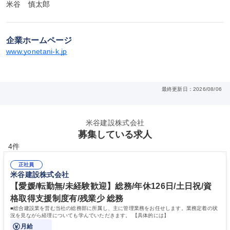
米谷　慎太郎
企業ホームページ
www.yonetani-k.jp
最終更新日：2026/08/06
米谷建設株式会社
募集している求人
4件
正社員
米谷建設株式会社
【愛媛/転勤無/未経験歓迎】総務/年休126日/土日祝/資
格取得支援制度有/残業少 総務
■総合建設業を営む当社の総務部に所属し、主に管理業務をお任せします。業務定着の状
況を見ながら経理についても学んでいただきます。 【具体的には】
月給