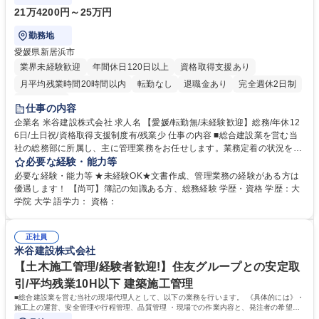
21万4200円～25万円
勤務地
愛媛県新居浜市
業界未経験歓迎
年間休日120日以上
資格取得支援あり
月平均残業時間20時間以内
転勤なし
退職金あり
完全週休2日制
土日祝休み
仕事の内容
企業名 米谷建設株式会社 求人名 【愛媛/転勤無/未経験歓迎】総務/年休12
6日/土日祝/資格取得支援制度有/残業少 仕事の内容 ■総合建設業を営む当
社の総務部に所属し、主に管理業務をお任せします。業務定着の状況を見
ながら経理についても学んでいただきます。 【具体的には】 ◆総務：文
必要な経験・能力等
書管理、通門証の管理、安全衛生管理等の現場のサポート、契約書の作成
必要な経験・能力等 ★未経験OK★文書作成、管理業務の経験がある方は
等 【将来的には】 ◆経理：伝票処理や経費精算、決算報告書の作成等
優遇します！ 【尚可】簿記の知識ある方、総務経験 学歴・資格 学歴：大
《募集背景》 組織の高齢化に伴う増員、 募集職種 【愛媛/転勤無/未経験歓
学院 大学 語学力： 資格：
迎】総務/年休126日/土日祝/資格取得支援制度有/残業少
正社員
米谷建設株式会社
【土木施工管理/経験者歓迎!】住友グループとの安定取
引/平均残業10H以下 建築施工管理
■総合建設業を営む当社の現場代理人として、以下の業務を行います。 《具体的には》・
施工上の運営、安全管理や行程管理、品質管理 ・現場での作業内容と、発注者の希望の
擦りあわせ