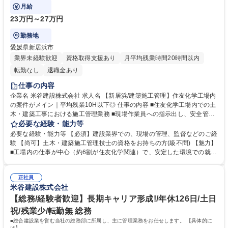
プロジェクト全体のマネジメント
月給
23万円～27万円
勤務地
愛媛県新居浜市
業界未経験歓迎
資格取得支援あり
月平均残業時間20時間以内
転勤なし
退職金あり
仕事の内容
企業名 米谷建設株式会社 求人名 【新居浜/建築施工管理】住友化学工場内
の案件がメイン｜平均残業10H以下◎ 仕事の内容 ■住友化学工場内での土
木・建築工事における施工管理業務 ■現場作業員への指示出し、安全管
理、工程管理、品質管理、原価管理などを担当 ■お客様と下請け業者の間
必要な経験・能力等
に立ち、プロジェクト全体のマネジメント 【具体的には】工場内の土木・
必要な経験・能力等 【必須】建設業界での、現場の管理、監督などのご経
建築工事において、安全面を最重視した現場管理を行います。現場作業員
験 【尚可】土木・建築施工管理技士の資格をお持ちの方(級不問) 【魅力】
への指示出し、質問対応、安全面の注意喚起、改善策の提案などが主な業
■工場内の仕事が中心（約6割が住友化学関連）で、安定した環境での就業
務です。工場内では特に安全ルール（ゴーグル着用等）が厳格で、それら
が可能 ■入社後は先輩社員に同行し、2～3年かけてじっくり成長できる教
を遵守しながら施工管理、安全管理、工程管理、品質管理、原価管理を行
育体制 ■一人で現場を任されるまでしっかりとしたサポート体制があり、
います。 募集職種 【新居浜/建築施工管理】住友化学工場内の案件がメイ
正社員
未経験業界からのキャリアチェンジも可能 ■土木・建築どちらの経験も活
米谷建設株式会社
ン｜平均残業10H以下◎
かせる環境で、幅広いスキルを習得できる ■長期的なキャリア形成が可能
（完全に一人前になるまで約10年のキャリアパス） 学歴・資格 学歴：大
【総務/経験者歓迎】長期キャリア形成!/年休126日/土日
学院 大学 高専 短大 専修学校 高校 語学力： 資格：2級土木施工管理技士 2
祝/残業少/転勤無 総務
級建築施工管理技士
■総合建設業を営む当社の総務部に所属し、主に管理業務をお任せします。 【具体的に
は】