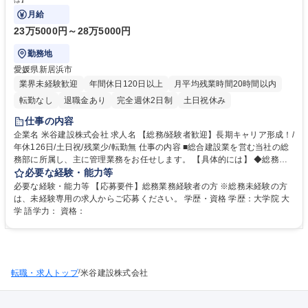
月給
23万5000円～28万5000円
勤務地
愛媛県新居浜市
業界未経験歓迎
年間休日120日以上
月平均残業時間20時間以内
転勤なし
退職金あり
完全週休2日制
土日祝休み
仕事の内容
企業名 米谷建設株式会社 求人名 【総務/経験者歓迎】長期キャリア形成！/
年休126日/土日祝/残業少/転勤無 仕事の内容 ■総合建設業を営む当社の総
務部に所属し、主に管理業務をお任せします。 【具体的には】 ◆総務：
文書管理、通門証の管理、安全衛生管理等の現場のサポート、契約書の作
必要な経験・能力等
成等 【将来的には】 ◆経理：伝票処理や経費精算、決算報告書の作成等
必要な経験・能力等 【応募要件】総務業務経験者の方 ※総務未経験の方
◆将来的に総務部署の中核を担っていただきます。 募集職種 【総務/経験
は、未経験専用の求人からご応募ください。 学歴・資格 学歴：大学院 大
者歓迎】長期キャリア形成！/年休126日/土日祝/残業少/転勤無
学 語学力： 資格：
/
転職・求人トップ
米谷建設株式会社