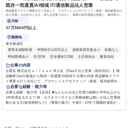
既存一気通貫/AI領域 IT/通信製品法人営業
商談解析クラウド事業を行う当社にて、アカウントエグゼクティブ（新規・既存顧客向け
法人営業）をお任せします。単なる営業ではなく、顧客の経営課題を把握し、解決策の立
案から実行までを一貫して担当します。
月給
37万5000円以上
勤務地
東京都港区
業界未経験歓迎
年間休日120日以上
資格取得支援あり
転勤なし
時短勤務あり
在宅OK
完全週休2日制
土日祝休み
服装自由
仕事の内容
企業名 株式会社ａｉｌｅａｄ 求人名 【SaaS 法人営業（既存対応）】商
談解析SaaS/新規から既存一気通貫/AI領域◎ 仕事の内容 商談解析クラウ
ド事業を行う当社にて、アカウントエグゼクティブ（新規・既存顧客向け
法人営業）をお任せします。単なる営業ではなく、顧客の経営課題を把握
必要な経験・能力等
し、解決策の立案から実行までを一貫して担当します。 導入戦略の設計か
必要な経験・能力等 【必須】■なんらかの法人営業の経験が半年以上から
ら商談設計、条件交渉までを担当するほか、導入後も既存顧客の深耕を担
2年程度ある方まで 例：カスタマーサクセス実務経験は無いが法人営業経
い、中長期的な顧客戦略を遂行します。縦割りの「The Model」型ではな
験がある方(無形商材など) 《事業の魅力》今後5～10年で飛躍的成長が見
く、顧客と一気通貫で深く関わることで、高度なコンサルティング力を磨
込まれるAI・対話データ基盤領域にて、社会的意義の極めて高い事業で
くことが可能です。また、顧客の声をプロダクトへフィードバックし、サ
す。《ポジションの魅力》新規開拓から既存顧客の深耕、プロダクト改善
ービス改善に繋げる示唆出しも行うなど、事業成長の最前線で「手触り
の提案まで一気通貫で深く関与でき、AIプロダクトの最前線で汎用性の高
感」を持って活躍いただけます。 募集職種 【SaaS 法人営業（既存対
いコンサルティング力を習得できます。《企業の強み》高い製品力に加
応）】商談解析SaaS/新規から既存一気通貫/AI領域◎
/