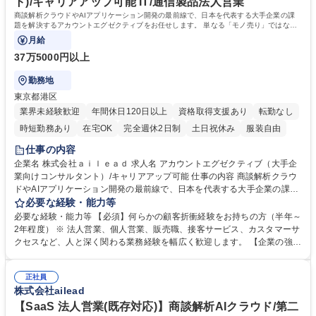
ト)/キャリアアップ可能 IT/通信製品法人営業
商談解析クラウドやAIアプリケーション開発の最前線で、日本を代表する大手企業の課
題を解決するアカウントエグゼクティブをお任せします。 単なる「モノ売り」ではな
く、担当する大手クライアントのオフィスへ
月給
37万5000円以上
勤務地
東京都港区
業界未経験歓迎
年間休日120日以上
資格取得支援あり
転勤なし
時短勤務あり
在宅OK
完全週休2日制
土日祝休み
服装自由
仕事の内容
企業名 株式会社ａｉｌｅａｄ 求人名 アカウントエグゼクティブ（大手企
業向けコンサルタント）/キャリアアップ可能 仕事の内容 商談解析クラウ
ドやAIアプリケーション開発の最前線で、日本を代表する大手企業の課題
を解決するアカウントエグゼクティブをお任せします。 単なる「モノ売
必要な経験・能力等
り」ではなく、担当する大手クライアントのオフィスへ 週に数日出向き、
必要な経験・能力等 【必須】何らかの顧客折衝経験をお持ちの方（半年～
顧客の経営・業務課題の把握から解決策の立案、実行までを一気通貫で深
2年程度） ※ 法人営業、個人営業、販売職、接客サービス、カスタマーサ
く関与するポジションです。 ■現場でのリレーション構築と業務サポート
クセスなど、人と深く関わる業務経験を幅広く歓迎します。 【企業の強
■潜在課題のヒアリングと抽出 ■自社エンジニアとの連携・ソリューショ
み】高い製品力に加え、最新のAI技術と伴走型のコンサルティングを融合
ン提案 ■プロダクト開発へのフィードバック 募集職種 アカウントエグゼ
させ、競合優位性を築いています。 【お勧め】■テレアポや飛び込み中心
クティブ（大手企業向けコンサルタント）/キャリアアップ可能
正社員
の新規開拓ではなく、既存顧客と長期的な深い信頼関係を築く営業がした
株式会社ailead
い方 ■分業型の営業スタイルに物足りなさを感じており、顧客と一気通貫
で関わりたい方 学歴・資格 学歴：大学院 大学 高専 短大 専修学校 高校 語
【SaaS 法人営業(既存対応)】商談解析AIクラウド/第二