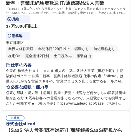
学力： 資格：
新卒・営業未経験者歓迎 IT/通信製品法人営業
「ailead」は属人化しがちな営業スキルや、営業プロセスを見える化するセールスAIクラ
ウドSaaSです。2021年7月のリリース以降、急成長を遂げており、今後さらに多くの企
業様の成果創出に尽力できるようアカウント
月給
37万5000円以上
勤務地
東京都港区
業界未経験歓迎
年間休日120日以上
転勤なし
時短勤務あり
在宅OK
完全週休2日制
土日祝休み
服装自由
仕事の内容
企業名 株式会社ａｉｌｅａｄ 求人名 【SaaS 法人営業（既存対応）】商
談解析AIクラウド/第二新卒・営業未経験者歓迎 仕事の内容 「ailead」は
属人化しがちな営業スキルや、営業プロセスを見える化するセールスAIク
ラウドSaaSです。2021年7月のリリース以降、急成長を遂げており、今
必要な経験・能力等
後さらに多くの企業様の成果創出に尽力できるようアカウント エグゼクテ
必要な経験・能力等 【必須】営業・販売・接客など何かしらの顧客折衝経
ィブチームを絶賛拡大中です。 ■お客様の機能理解を促すオンボーディン
験がある方 ★既存顧客への営業が多くなるので、未経験からでも挑戦する
グ業務 ■お客様のゴール達成へのサポート（お客様ごとにカスタマイズし
ことが可能です★ 【導入事例】https://www.ailead.app/case 【活用シー
たサポートプランの 立案、企画、実行） ■契約更新や拡大利用に伴うサポ
ン】https://www.ailead.app/scene 学歴・資格 学歴：大学院 大学 語学
ート業務 ■プロダクト改善におけるお客様のご要望ヒアリング及び社内提
力： 資格：
案 ■各種資料/ヘルプページ等のコンテンツ作成 ※業務内容の変更範囲：
正社員
株式会社ailead
当社業務全般 募集職種 【SaaS 法人営業（既存対応）】商談解析AIクラウ
ド/第二新卒・営業未経験者歓迎
【SaaS 法人営業(既存対応)】商談解析SaaS/新規から