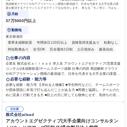
商談解析クラウドやAIアプリケーション開発の最前線で、日本を代表する大手企業の課
題を解決するアカウントエグゼクティブをお任せします。 単なる「モノ売り」ではな
く、担当する大手クライアントのオフィスへ
月給
37万5000円以上
勤務地
東京都港区
業界未経験歓迎
年間休日120日以上
資格取得支援あり
転勤なし
時短勤務あり
在宅OK
完全週休2日制
土日祝休み
服装自由
仕事の内容
企業名 株式会社ａｉｌｅａｄ 求人名 アカウントエグゼクティブ(営業支援
コンサル)/未経験歓迎/チームスポーツ経験 仕事の内容 商談解析クラウド
やAIアプリケーション開発の最前線で、日本を代表する大手企業の課題を
解決するアカウントエグゼクティブをお任せします。 単なる「モノ売り」
必要な経験・能力等
ではなく、担当する大手クライアントのオフィスへ 週に数日出向き、現場
必要な経験・能力等 【求める人物像】■学生時代などに、チームスポーツ
の社員様と二人三脚で業務を進めながら深い信頼関係を築く「現場密着型
や団体競技に本気で打ち込んだことがある方 ■周囲と協調し、チームのた
（FFDE）」のスタイルです。 ■現場でのリレーション構築と業務サポー
めに泥臭く行動できる方 ■目上の方に対しても物怖じせず、気持ちの良い
ト ■潜在課題のヒアリングと抽出 ■自社エンジニアとの連携・ソリューシ
コミュニケーションが取れる方 ■今後5～10年で飛躍的成長が見込まれるA
ョン提案 ■プロダクト開発へのフィードバック 募集職種 アカウントエグ
I領域で、市場価値の高いスキルを身につけたい方 【企業の強み】高い製
ゼクティブ(営業支援コンサル)/未経験歓迎/チームスポーツ経験
正社員
品力に加え、最新のAI技術と伴走型のコンサルティングを融合させ、競合
株式会社ailead
優位性を築いています。 学歴・資格 学歴：大学院 大学 高専 短大 専修学
校 高校 語学力： 資格：
アカウントエグゼクティブ(大手企業向けコンサルタン