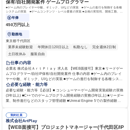
保有/自社開発案件 ゲームプログラマー
■ゲーム内のプレイヤーや敵、ギミック、UIなどの実装 ■ゲームの進行を制御する各種
システムの実装 ■ゲームコンテンツ・レベル要素の実装 ■企画の実現性、開発工数、企
画への改善案提案
年俸
450万円以上
勤務地
東京都千代田区
業界未経験歓迎
年間休日120日以上
転勤なし
完全週休2日制
土日祝休み
服装自由
仕事の内容
企業名 株式会社ＡｒｔＰｌａｙ 求人名 【WEB面接可】東京★リードゲー
ムプログラマー/自社IP保有/自社開発案件 仕事の内容 ■ゲーム内のプレイ
ヤーや敵、ギミック、UIなどの実装 ■ゲームの進行を制御する各種システ
ムの実装 ■ゲームコンテンツ・レベル要素の実装 ■企画の実現性、開発工
必要な経験・能力等
数、企画への改善案提案 ■開発技術のスキルアップ、ノウハウ共有 ■マネ
必要な経験・能力等 【必須】■ コンシューマーゲーム開発実装経験の実務
ジメント 主にVisualStudio上でC++言語を使用しての業務となります。ゲ
(3年以上) ■C++でのゲームプログラム開発経験の実務(3年以上) ■リーダー
ームを面白くしていくためのアイディア出しや提案も重要な業務となりま
業、制作進行などのスタッフ管理経験 ■Unreal Engine 5での製作経験
す。 自らもプログラムをしながらも、他のスタッフの作業進捗や実装内容
【望ましい経験／能力】 ・自ら発案をしながらのプログラム業務経験
の管理を行なっていくことが主要な業務となります。 募集職種 【WEB面
【求める人物像】・チームワークを重んじ、チームでの開発を得意とされ
接可】東京★リードゲームプログラマー/自社IP保有/自社開発案件
契約社員
ている方 ・自身の技術を活かしつつ、ゲームを面白くしていきたいという
株式会社ArtPlay
方 ・ゲームを面白くするためのアイディア出しや提案をしていきたい方
・ゲームのクオリティ向上や完成に向けて、責任のある立場で貢献したい
【WEB面接可】プロジェクトマネージャー(千代田区/IP