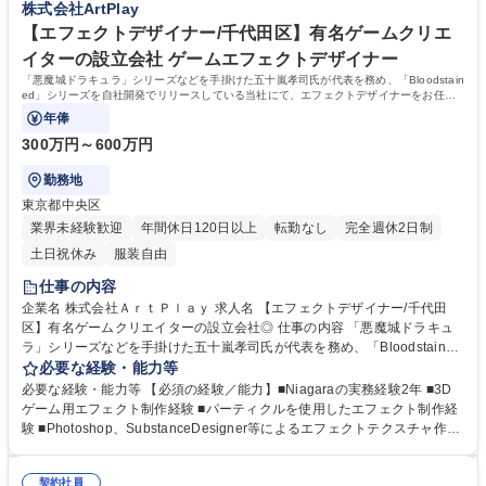
株式会社ArtPlay
方 ■進捗、外注管理などの経験がある方 学歴・資格 学歴：大学院 大学 高
専 短大 専修学校 高校 語学力： 資格：
【エフェクトデザイナー/千代田区】有名ゲームクリエ
イターの設立会社 ゲームエフェクトデザイナー
「悪魔城ドラキュラ」シリーズなどを手掛けた五十嵐孝司氏が代表を務め、「Bloodstain
ed」シリーズを自社開発でリリースしている当社にて、エフェクトデザイナーをお任せ
いたします。
年俸
300万円～600万円
勤務地
東京都中央区
業界未経験歓迎
年間休日120日以上
転勤なし
完全週休2日制
土日祝休み
服装自由
仕事の内容
企業名 株式会社ＡｒｔＰｌａｙ 求人名 【エフェクトデザイナー/千代田
区】有名ゲームクリエイターの設立会社◎ 仕事の内容 「悪魔城ドラキュ
ラ」シリーズなどを手掛けた五十嵐孝司氏が代表を務め、「Bloodstaine
d」シリーズを自社開発でリリースしている当社にて、エフェクトデザイ
必要な経験・能力等
ナーをお任せいたします。 【詳細】■アクションゲームの3Dアクションゲ
必要な経験・能力等 【必須の経験／能力】■Niagaraの実務経験2年 ■3D
ームのリアルタイムエフェクトの作成 【求める人物像】■ゲームが好きな
ゲーム用エフェクト制作経験 ■パーティクルを使用したエフェクト制作経
方■色彩設計とアニメーション表現に優れ、印象的で没入感のあるエフェ
験 ■Photoshop、SubstanceDesigner等によるエフェクトテクスチャ作成
クトを生み出せる方■物理学に基づいた視覚的な説得力のある演出を構築
能力 ■Mayaなどの3DCGソフトを使用したエフェクトメッシュ制作能力
できる方■責任感を持ってプロジェクトを進められる方■新作タイトルのた
【望ましい経験／能力】■HoudiniによるVATを使用したエフェクト制作能
めスピード感を持って業務に取り組める方■受け身にならず自ら仕事を探
契約社員