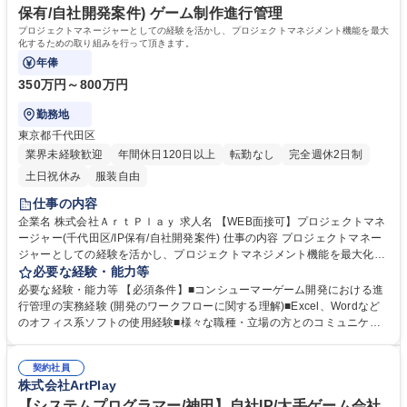
方 学歴・資格 学歴：大学院 大学 高専 短大 専修学校 高校 語学力： 資
保有/自社開発案件) ゲーム制作進行管理
格：
プロジェクトマネージャーとしての経験を活かし、プロジェクトマネジメント機能を最大
化するための取り組みを行って頂きます。
年俸
350万円～800万円
勤務地
東京都千代田区
業界未経験歓迎
年間休日120日以上
転勤なし
完全週休2日制
土日祝休み
服装自由
仕事の内容
企業名 株式会社ＡｒｔＰｌａｙ 求人名 【WEB面接可】プロジェクトマネ
ージャー(千代田区/IP保有/自社開発案件) 仕事の内容 プロジェクトマネー
ジャーとしての経験を活かし、プロジェクトマネジメント機能を最大化す
るための取り組みを行って頂きます。 ≪具体的な業務≫ ・ゲーム開発に
必要な経験・能力等
おける予算/進行管理の責任者として、開発計画を確実に達成する ・関係
必要な経験・能力等 【必須条件】■コンシューマーゲーム開発における進
各社、関係部署との折衝業務・制作スケジュール管理 ・プロジェクト内の
行管理の実務経験 (開発のワークフローに関する理解)■Excel、Wordなど
人員・環境構築・プロジェクト進行上の課題予防/発見/対処・経営層への
のオフィス系ソフトの使用経験■様々な職種・立場の方とのコミュニケー
プロジェクト進捗のレポート 募集職種 【WEB面接可】プロジェクトマネ
ションスキル 【歓迎条件】■大規模コンシューマーゲーム開発におけるプ
ージャー(千代田区/IP保有/自社開発案件)
ロジェクトマネージャーとしての実務経験■アジャイルなどソフトウェア
契約社員
開発技法に関する経験や知識■プロジェクトマネジメントとそのツールに
株式会社ArtPlay
関する知識 ■ソフトウェア開発支援ツールに関する知識 ■各種プラットフ
ォームに関する知識 ■外部開発会社との渉外業務経験 ■プログラム知識 ■
【システムプログラマー/神田】自社IP/大手ゲーム会社