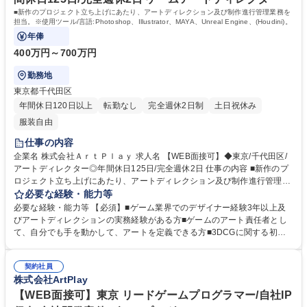
■新作のプロジェクト立ち上げにあたり、アートディレクション及び制作進行管理業務を
担当。※使用ツール/言語:Photoshop、Illustrator、MAYA、Unreal Engine、(Houdini)。
年俸
400万円～700万円
勤務地
東京都千代田区
年間休日120日以上
転勤なし
完全週休2日制
土日祝休み
服装自由
仕事の内容
企業名 株式会社ＡｒｔＰｌａｙ 求人名 【WEB面接可】◆東京/千代田区/
アートディレクター◎年間休日125日/完全週休2日 仕事の内容 ■新作のプ
ロジェクト立ち上げにあたり、アートディレクション及び制作進行管理業
務を担当。※使用ツール/言語:Photoshop、Illustrator、MAYA、Unreal En
必要な経験・能力等
gine、(Houdini)。 ・本作に関わる、2D/3D含めた全てのビジュアルのデ
必要な経験・能力等 【必須】■ゲーム業界でのデザイナー経験3年以上及
ィレクション/監修。 ・チームメンバーおよび外注への指示出しと進行管
びアートディレクションの実務経験がある方■ゲームのアート責任者とし
理。 ・コンセプトアートの提案(自身の手で描く、もしくはコンセプトア
て、自分でも手を動かして、アートを定義できる方■3DCGに関する初歩
ーティストを選定し相談)。 ・世界設定に沿って魅力的なキャラクターと
的な知識がある方 ■キャラクター、背景画、アイテムなどマルチにデザイ
世界を描いていきます。 ◎ゲームデザイン監修における自由度の高さ、裁
ン/作成できる方 ■コンシューマゲームプロジェクトに所属しての開発経験
量権の大きさが魅力！ 募集職種 【WEB面接可】◆東京/千代田区/アートデ
契約社員
がある方 【尚可】■外注会社との折衝、クオリティチェック、進捗管理の
株式会社ArtPlay
ィレクター◎年間休日125日/完全週休2日
経験がある方■周囲を巻き込み、協力しながら業務を推進できる方■技術的
なアドバイスを行える方 学歴・資格 学歴：大学院 大学 高専 短大 専修学
【WEB面接可】東京 リードゲームプログラマー/自社IP
校 高校 語学力： 資格：