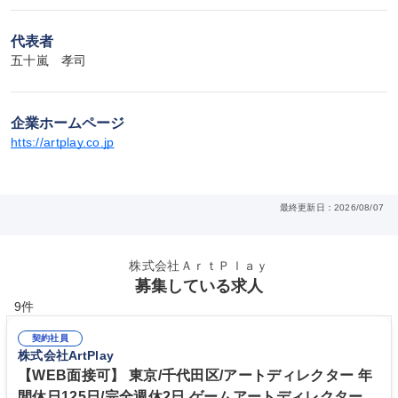
代表者
五十嵐　孝司
企業ホームページ
htts://artplay.co.jp
最終更新日：2026/08/07
株式会社ＡｒｔＰｌａｙ
募集している求人
9件
契約社員
株式会社ArtPlay
【WEB面接可】 東京/千代田区/アートディレクター 年
間休日125日/完全週休2日 ゲームアートディレクター