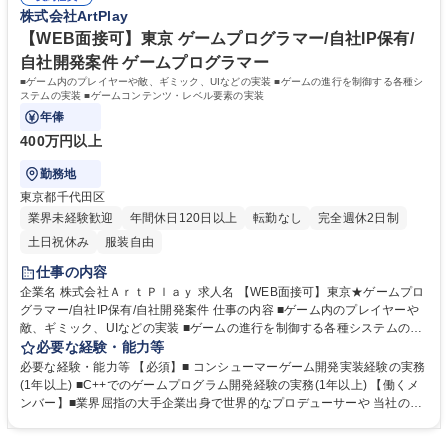
力■企画、エンジニア、アートに対して知見がある方■AfterEffect等、アニ
株式会社ArtPlay
して動ける方 募集職種 【エフェクトデザイナー/千代田区】有名ゲームク
メーションソフトを使用できること■外部パートナーに対してのディレク
リエイターの設立会社◎
ション・管理業務経験■ゲームエフェクト制作に関するワークフローの設
【WEB面接可】東京 ゲームプログラマー/自社IP保有/
計、構築■ゲーム開発のエフェクト制作における監修、クオリティ管理 学
自社開発案件 ゲームプログラマー
歴・資格 学歴：大学院 大学 高専 短大 専修学校 高校 語学力： 資格：
■ゲーム内のプレイヤーや敵、ギミック、UIなどの実装 ■ゲームの進行を制御する各種シ
ステムの実装 ■ゲームコンテンツ・レベル要素の実装
年俸
400万円以上
勤務地
東京都千代田区
業界未経験歓迎
年間休日120日以上
転勤なし
完全週休2日制
土日祝休み
服装自由
仕事の内容
企業名 株式会社ＡｒｔＰｌａｙ 求人名 【WEB面接可】東京★ゲームプロ
グラマー/自社IP保有/自社開発案件 仕事の内容 ■ゲーム内のプレイヤーや
敵、ギミック、UIなどの実装 ■ゲームの進行を制御する各種システムの実
装 ■ゲームコンテンツ・レベル要素の実装 ■ゲームUIの実装、制作支援を
必要な経験・能力等
行うツールの構築 【使用ツール・言語】 Unreal Engin5、 C++ ■世界的に
必要な経験・能力等 【必須】■ コンシューマーゲーム開発実装経験の実務
有名な五十嵐孝司のもと、社内全員で意見を交わし合いながらゲーム開発
(1年以上) ■C++でのゲームプログラム開発経験の実務(1年以上) 【働くメ
を進めています。部門や役職に捉われずあなたの意見に耳を傾けてくれる
ンバー】■業界屈指の大手企業出身で世界的なプロデューサーや 当社のデ
環境です。将来的に当社の次のヒット商品を生み出す社員を育成したいと
ィレクターやプログラマーの多くは国内大手ゲーム会社の出身のプロフェ
考えています。自社IPゲーム保有！弊社でしか作れないゲームを共に開発
ッショナルな集団です。多様な経験を持つメンバ―が多く個々の力を最大