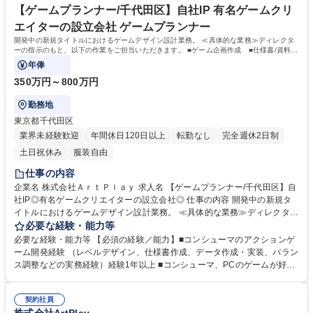
高専 短大 専修学校 高校 語学力： 資格：
【ゲームプランナー/千代田区】自社IP 有名ゲームクリ
エイターの設立会社 ゲームプランナー
開発中の新規タイトルにおけるゲームデザイン設計業務。 ≪具体的な業務≫ディレクタ
ーの指示のもと、以下の作業をご担当いただきます。 ■ゲーム企画作成 ■仕様書/資料作
成 ■レベルデザイン
年俸
350万円～800万円
勤務地
東京都千代田区
業界未経験歓迎
年間休日120日以上
転勤なし
完全週休2日制
土日祝休み
服装自由
仕事の内容
企業名 株式会社ＡｒｔＰｌａｙ 求人名 【ゲームプランナー/千代田区】自
社IP◎有名ゲームクリエイターの設立会社◎ 仕事の内容 開発中の新規タ
イトルにおけるゲームデザイン設計業務。 ≪具体的な業務≫ディレクター
の指示のもと、以下の作業をご担当いただきます。 ■ゲーム企画作成 ■仕
必要な経験・能力等
様書/資料作成 ■レベルデザイン ■ゲームデータ設定 ■各種パラメータバラ
必要な経験・能力等 【必須の経験／能力】■コンシューマのアクションゲ
ンス調整 ■仕様の説明/スケジュール、進捗管理 【求める人物像】◎クリ
ーム開発経験 （レベルデザイン、仕様書作成、データ作成・実装、バラン
エイティブで、プレイヤーにチャレンジを与えることができる方 ◎責任感
ス調整などの実務経験）経験1年以上 ■コンシューマ、PCのゲームが好き
を持ってプロジェクトを進められる方 ◎新作タイトルのためスピード感を
な方（趣味でコンシューマ／PCゲームをやり込んでいる。特に横スクロ
持って業務に取り組める方 ◎積極性を持ち、受け身にならず自ら仕事を探
ールアクションゲームが好き） ■コミュニケーション能力（論理的な思考
して動ける方 ◎一緒に会社を大きくしていきたいという強い意志を持った
契約社員
が出来る。日本語でスムーズなコミュニケーションを取れる方） ■UE4／