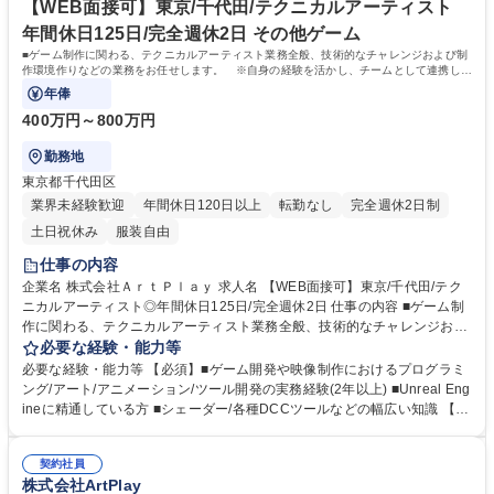
用意しています。オフィス内に自由に遊べるゲームを完備しており、パフ
【WEB面接可】東京/千代田/テクニカルアーティスト
ォーマンスを高めるための"遊び""余白"も大切にする風土です。 学歴・資
年間休日125日/完全週休2日 その他ゲーム
格 学歴：大学院 大学 高専 短大 専修学校 高校 語学力： 資格：
■ゲーム制作に関わる、テクニカルアーティスト業務全般、技術的なチャレンジおよび制
作環境作りなどの業務をお任せします。 ※自身の経験を活かし、チームとして連携しな
がらものづくりに没頭できます。
年俸
400万円～800万円
勤務地
東京都千代田区
業界未経験歓迎
年間休日120日以上
転勤なし
完全週休2日制
土日祝休み
服装自由
仕事の内容
企業名 株式会社ＡｒｔＰｌａｙ 求人名 【WEB面接可】東京/千代田/テク
ニカルアーティスト◎年間休日125日/完全週休2日 仕事の内容 ■ゲーム制
作に関わる、テクニカルアーティスト業務全般、技術的なチャレンジおよ
び制作環境作りなどの業務をお任せします。 ※自身の経験を活かし、チー
必要な経験・能力等
ムとして連携しながらものづくりに没頭できます。 《具体的には》 ・Unr
必要な経験・能力等 【必須】■ゲーム開発や映像制作におけるプログラミ
eal Engineでシェーダーの作成 ・クオリティ向上のための表現手法の調
ング/アート/アニメーション/ツール開発の実務経験(2年以上) ■Unreal Eng
査、技術開発 ・DCCツールプラグインの制作 ・アーティストの制作効率
ineに精通している方 ■シェーダー/各種DCCツールなどの幅広い知識 【尚
を向上させるためのワークフロー構築、改善 ≪使用ツール/言語≫Unreal
可】■高度な3Dグラフィックスソフトウェアの仕様に精通している方/シェ
Engine5/Maya 募集職種 【WEB面接可】東京/千代田/テクニカルアーティ
ーダー作成経験と深い知識/ハイエンドゲーム表現のライティングの知識/
スト◎年間休日125日/完全週休2日
契約社員
アーティストのワークフロー構築経験/負荷状況やメモリ状況の調査経験/
株式会社ArtPlay
データの状況や問題点についての調査経験 学歴・資格 学歴：大学院 大学