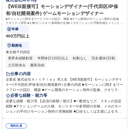
株式会社ArtPlay
方 募集職種 【ゲームプランナー/千代田区】自社IP◎有名ゲームクリエイ
UE5等のゲームエンジンの使用経験 【望ましい経験／能力】プログラミン
ターの設立会社◎
グに対する理解 学歴・資格 学歴：大学院 大学 高専 短大 専修学校 高校 語
【WEB面接可】モーションデザイナー(千代田区/IP保
学力： 資格：
有/自社開発案件) ゲームモーションデザイナー
■モーションに関するワークフローの設計、構築 ■ゲーム開発のモーション制作の監修、
クオリティ管理 ■人物/モンスター/多関節の生物/メカモーションの手動作成をメインとし
た、モーション制作業務全般
年俸
400万円以上
勤務地
東京都千代田区
業界未経験歓迎
年間休日120日以上
転勤なし
完全週休2日制
土日祝休み
服装自由
仕事の内容
企業名 株式会社ＡｒｔＰｌａｙ 求人名 【WEB面接可】モーションデザイ
ナー(千代田区/IP保有/自社開発案件) 仕事の内容 ■モーションに関するワー
クフローの設計、構築 ■ゲーム開発のモーション制作の監修、クオリティ
管理 ■人物/モンスター/多関節の生物/メカモーションの手動作成をメイン
必要な経験・能力等
とした、モーション制作業務全般 【使用ツール・言語】 Unreal Engin5、
必要な経験・能力等 【必須の経験／能力】■一般的なリグ、スキンの設定
Maya ■世界に通用するタイトル開発に携わることができます。積極的に
経験 ■アクションゲームの人物、モンスターや多関節の生物、メカのモー
先端の技術を吸収し、仕事に活かす事を話し合える方、「世界を震撼させ
ションの手付けモーション制作の実務経験 ■口頭もしくは文面によるモー
る」という気持ちをお持ち、一緒に会社を大きくしていきたいという強い
ション説明に対して、多種多様なモーション（ポーズ）が想像できる方
意志を持った方 募集職種 【WEB面接可】モーションデザイナー(千代田
【望ましい経験／能力】 ■各種物理制御やHUMANIK等、広範なモーショ
区/IP保有/自社開発案件)
契約社員
ン関連知識/経験 ■MELやスクリプトなどでの業務の自動化を得意とされる