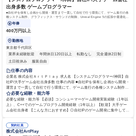
アートワーク知識 ■その他ゲーム開発に関係するスキル全般 学歴・資格
出身多数 ゲームプログラマー
学歴：大学院 大学 高専 短大 専修学校 高校 語学力： 資格：
■自社IPを保有し企画から開発・運営まで一貫して自社で行う環境にて、ゲーム進行の各
種システム制作、グラフィックス・サウンドの制御、Unreal Engine 5の拡張や最適化、
負荷管理等を担います。
年俸
400万円以上
勤務地
東京都千代田区
業界未経験歓迎
年間休日120日以上
転勤なし
完全週休2日制
土日祝休み
服装自由
仕事の内容
企業名 株式会社ＡｒｔＰｌａｙ 求人名 【システムプログラマー/神田】自
社IP/大手ゲーム会社出身多数 仕事の内容 ■自社IPを保有し企画から開発・
運営まで一貫して自社で行う環境にて、ゲーム進行の各種システム制作、
グラフィックス・サウンドの制御、Unreal Engine 5の拡張や最適化、負
必要な経験・能力等
荷管理等を担います。 ■システムプログラマーとしてUnreal Engine 5やC
必要な経験・能力等 【必須】コンシューマーゲーム開発実装経験（1年以
++を使用し、ゲーム進行制御やグラフィックス・サウンドの制御システム
上）、C++でのゲームプログラム開発経験（1年以上）【歓迎】大手ゲー
制作、エンジン拡張・最適化、メモリやCPU・GPU等の負荷管理、規約
ム会社出身者 【こんな方におすすめ】◎自社IPのゲーム開発に集中して取
制作等を行います。 ■代表の五十嵐孝司のもと、部門や役職に捉われず全
り組みたい方 ◎国内大手ゲーム会社出身者をはじめとする多様な経験を持
員で意見を交わし合う環境です。将来のヒット商品を生み出す社員の育成
つプロフェッショナルが在籍しており、個々の力を活かしてゲーム作りに
を見据え、自社IPゲームの共同開発メンバーを募集します。 募集職種
契約社員
集中できる環境です。自身のスキルを活かしたい方に最適な環境です。 ★
株式会社ArtPlay
【システムプログラマー/神田】自社IP/大手ゲーム会社出身多数
仕事柄運動不足になりやすいため、対策としてスポーツジムの補助制度も