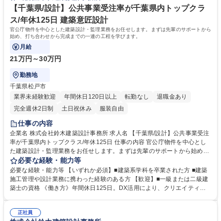
【千葉県/設計】公共事業受注率が千葉県内トップクラ
ス/年休125日 建築意匠設計
官公庁物件を中心とした建築設計・監理業務をお任せします。まずは先輩のサポートから
始め、打ち合わせから完成までの一連の工程を学びます。
月給
21万円～30万円
勤務地
千葉県松戸市
業界未経験歓迎
年間休日120日以上
転勤なし
退職金あり
完全週休2日制
土日祝休み
服装自由
仕事の内容
企業名 株式会社鈴木建築設計事務所 求人名 【千葉県/設計】公共事業受注
率が千葉県内トップクラス/年休125日 仕事の内容 官公庁物件を中心とし
た建築設計・監理業務をお任せします。まずは先輩のサポートから始め、
打ち合わせから完成までの一連の工程を学びます。 AIやDXツールを積極
必要な経験・能力等
的に導入し、チェック業務や正誤確認の効率化を図ることで、設計事務所
必要な経験・能力等 【いずれか必須】■建築系学科を卒業された方 ■建築
特有の「徹夜・激務」を排除。残業は月平均30時間程度に抑えられていま
施工管理や設計業務に携わった経験のある方 【歓迎】■一級または二級建
す。土日祝休みの完全週休2日制で、公共案件が主体のたため打ち合わせ
築士の資格 《働き方》年間休日125日。DX活用により、クリエイティブ
も平日日中がメインです。入社後は意匠だけでなく、耐震性能などの構造
な思考に集中できる時間を確保。無理のないスケジュール管理を徹底して
面を深く理解した設計を経験できるため、5年後、10年後も通用する「建
います。 《ポジションの魅力》「描くだけ」のオペレーターではなく構造
物を真に成立させる設計者」へと成長できます。 募集職種 【千葉県/設
正社員
を理解した意匠設計者を目指せます。 《企業の強み》一気通貫で案件を任