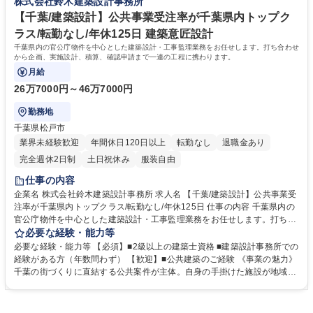
株式会社鈴木建築設計事務所
計】公共事業受注率が千葉県内トップクラス/年休125日
せる裁量の大きさがあり、早い段階で顧客と直接対峙する経験を積め、成
長スピードが速いのが特徴です。 学歴・資格 学歴：大学院 大学 高専 短大
【千葉/建築設計】公共事業受注率が千葉県内トップク
専修学校 高校 語学力： 資格：一級建築士 二級建築士
ラス/転勤なし/年休125日 建築意匠設計
千葉県内の官公庁物件を中心とした建築設計・工事監理業務をお任せします。打ち合わせ
から企画、実施設計、積算、確認申請まで一連の工程に携わります。
月給
26万7000円～46万7000円
勤務地
千葉県松戸市
業界未経験歓迎
年間休日120日以上
転勤なし
退職金あり
完全週休2日制
土日祝休み
服装自由
仕事の内容
企業名 株式会社鈴木建築設計事務所 求人名 【千葉/建築設計】公共事業受
注率が千葉県内トップクラス/転勤なし/年休125日 仕事の内容 千葉県内の
官公庁物件を中心とした建築設計・工事監理業務をお任せします。打ち合
わせから企画、実施設計、積算、確認申請まで一連の工程に携わります。
必要な経験・能力等
主な案件は公共事業のため、打ち合わせは基本的に平日日中に行われま
必要な経験・能力等 【必須】■2級以上の建築士資格 ■建築設計事務所での
す。個人の戸建住宅など土日対応が必要な案件は受注対応しておらず、設
経験がある方（年数問わず） 【歓迎】■公共建築のご経験 《事業の魅力》
計者のワークライフバランスを徹底して守る方針です。AIやDXツールを
千葉の街づくりに直結する公共案件が主体。自身の手掛けた施設が地域の
積極的に導入し、チェック業務や正誤確認の効率化を図ることで、設計事
財産として長く残る、確かな手応えがあります。 《働き方》年間休日125
務所特有の「徹夜・激務」を排除。残業は月平均30時間程度に抑えられて
日。土日祝休みは徹底されており、プライベートや家族との時間を大切に
います。土日祝休みの完全週休2日制です。 募集職種 【千葉/建築設計】
しながら、キャリアを継続可能です。 《企業の強み》安定した受注基盤に