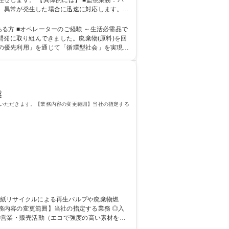
 ■監視業務：パ
異常が発生した場合に迅速に対応します。 ■
理されており、オペレーターはシステムの指示
レーターのご経験 ～生活必需品で
開発に取り組んできました。廃棄物(原料)を回
の優先利用」を通じて「循環型社会」を実現
学力： 資格：第一種運転免許普通自動車
業
いただきます。【業務内容の変更範囲】当社の指定する
容の変更範囲】当社の指定する業務 ◎入
の営業・販売活動（エコで強度の高い素材を提
顧客対応（出張あり） ■産官学連携による新素