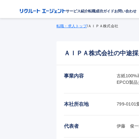
サービス紹介
転職成功ガイド
お問い合わせ
転職・求人トップ
/
ＡＩＰＡ株式会社
ＡＩＰＡ株式会社の中途採
事業内容
古紙100
EPCO製
本社所在地
799-0
代表者
伊藤　俊一