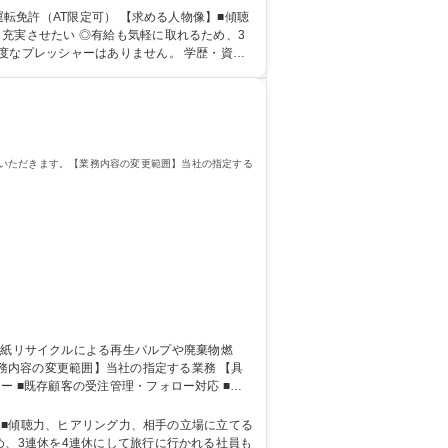
運転免許（AT限定可） 【求める人物像】■傾聴
ッシャーはありません。 学歴・資格
いただきます。【業務内容の変更範囲】当社の指定する
容の変更範囲】当社の指定する業務 【具
 ■既存顧客の受注管理・フォロー対応 ■大
熟までの事務業務・基礎知識習得、先輩社員に
/年休126日/転勤無◎
像】■傾聴力、ヒアリング力、相手の立場に立てる