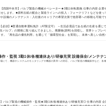
 ■原料古紙の配合と製造ラインへの投入：フォークリフトなどを使って作業します ■機器の監視・
全や設備のメンテナンス：入社後のキャリアの希望次第で他部署への移動も可能です
理念や仕事内容など学んだり、実際に現場を回って各部署のスタッフを紹介します
びます 募集職種 ◎未経験歓迎【四国中央市】パルプ製造の機械オペレーター★3勤1休/転勤無
可） ～生活必需品である紙の生産を通じて、未来へ美しい自然を残す～ 当社では、設立
再生パルプ」の開発に取り組んできました。廃棄物(原料)を回収し、世界トップレ
「再生品の優先利用」を通じて「循環型社会」を実現し、未来へ美しい自然を残す取り組
学力： 資格：
・監視 3勤1休/各種連休あり/研修充実 設備保全/メンテナ
工場にて、機器やシステムのモニタリングや機器の異常への対応、パルプ製造の機械操作など、各