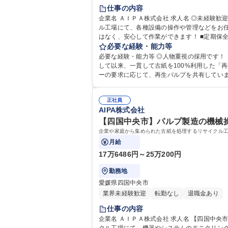
仕事の内容
企業名 ＡＩＰＡ株式会社 求人名 ◎未経験歓迎【四国中央市】パルプ製造の機械オペレーター★3勤1休/転勤無 仕事の内容 企業や家庭から集められた古紙を処理するリサイク
ル工場にて、各種設備の操作や管理などをお任せします。
はなく、安心して作業ができます！ ■定期保
修からスタート。座学研修を通して、当社の
必要な経験・能力等
て、先輩から仕事を学
必要な経験・能力等 ◎人物重視の採用です！ 【必須】■普通自動車運転免許（AT限定
して以来、一貫して古紙を100%利用した「
ーの要求に応じて、再生パルプを共有しています。
歴：大学院 大学 高専 短大 専修学校 高校 語
正社員
AIPA株式会社
【四国中央市】パルプ製造の機械操作
企業や家庭から集められた古紙を処理するリサイクル
月給
17万6486円～25万200円
勤務地
愛媛県四国中央市
業界未経験歓迎
転勤なし
退職金あり
仕事の内容
企業名 ＡＩＰＡ株式会社 求人名 【四国中央市】パルプ製造の機械操作・監視★3勤1休/各種連休あり/研修充実◎ 仕事の内容 企業や家庭から集められた古紙を処理するリサイ