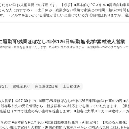
 募集職種 未経験歓迎【四国中央/法人営業】◎17:30までに退勤可/残業ほぼなし/土日祝休
ださい◎ お人柄重視での採用です。 【必須】■基本的なPCスキル ■普通自動車
。 ・ノルマを追いかける環境が苦しいと感じている方 ◎目標はありますが、過度なプレ
語学力： 資格：
でに退勤可/残業ほぼなし/年休126日/転勤無 化学/素材法人営業
材の営業・販売をお任せいたします。既存取引先の受注管理から、新規顧客への対応までを担って
勤なし
退職金あり
完全週休2日制
土日祝休み
既存取引先の受注管理から、新規顧客への対応までを担っていただきます。【業務内
売活動（エコで強度の高い素材を提案します） ■顧客は大手メーカーや建材メーカー
■新規顧客への対応 ■産官学連携による新素材の研究開発・実用化推進 ■業務習
よるレクチャー ■将来的な新事業・新工場の運営参画 募集職種 【四国中央/法人営業】◎17:30までに退勤可/残業ほぼなし
ちの方 ■基本的なPCスキル ■普通自動車運転免許（AT限定可） 【求める人物