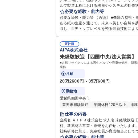
クル工場にて、機器やシステムのモニタリングや機器の
ルプ製造工程における機器やシステムの動作状
操作業務:パルプを生成するための抄紙機や
必要な経験・能力等
に従って操作を行います
必要な経験・能力等 【必須】 ■機器の監視・操作
ある紙の生産を通じて、未来へ美しい自然を残
収し、世界トップレベルを誇る最新技術によ
正社員
AIPA株式会社
未経験歓迎【四国中央/法人営業】 1
■古紙リサイクルによる再生パルプや廃棄物燃料、新素
業務
月給
20万2600円～35万600円
勤務地
愛媛県四国中央市
業界未経験歓迎
年間休日120日以上
転
仕事の内容
企業名 ＡＩＰＡ株式会社 求人名 未経験歓迎【四国中央/法人営業】◎17:30までに退勤可/残業ほぼなし/土日祝休 仕事の内容 ■古紙リサイクルによる再生パルプや廃棄物燃
料、新素材の営業・販売をお任せいたします。
社時研修に加え、先輩社員が育成担当としてつ
案します） ■顧客は大手メーカーや建材メー
必要な経験・能力等