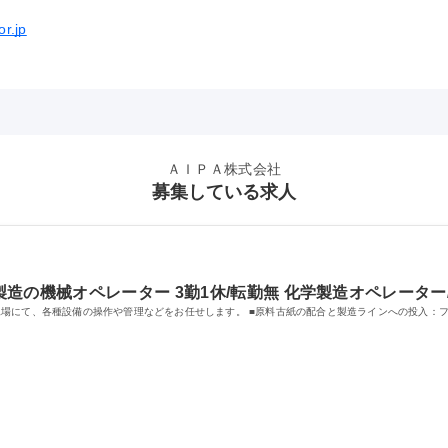
or.jp
ＡＩＰＡ株式会社
募集している求人
造の機械オペレーター 3勤1休/転勤無 化学製造オペレーター
場にて、各種設備の操作や管理などをお任せします。 ■原料古紙の配合と製造ラインへの投入：