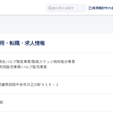
他の求人を探す
採用検討中の
用・転職・求人情報
%再生パルプ製造事業/製紙スラッジ焼却処分事業

品共同販売事業/パルプ販売事業
101愛媛県四国中央市川之江町４１５－１
郎