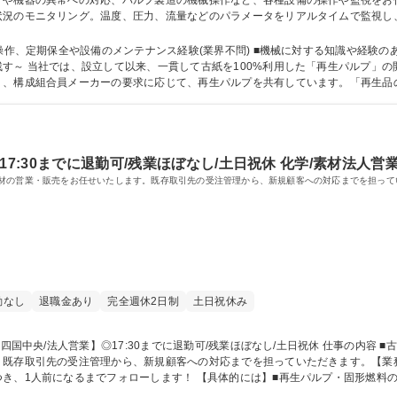
異常への対応、パルプ製造の機械操作など、各種設備の操作や監視をお任せします。 【具体的には】
況のモニタリング。温度、圧力、流量などのパラメータをリアルタイムで監視し、
乾燥機、漂白機の操作を行います。これらの機器は高度な制御システムによって管
。 募集職種 【四国中央市】パルプ製造の機械操作・監視★3勤1休/各種連休あり/研修充実◎
、定期保全や設備のメンテナンス経験(業界不問) ■機械に対する知識や経験のある方 ■オペ
す～ 当社では、設立して以来、一貫して古紙を100%利用した「再生パルプ」の
り、構成組合員メーカーの要求に応じて、再生パルプを共有しています。「再生品
し、未来へ美しい自然を残す取り組みをしています。 学歴・資格 学歴：大学院 大学 高専 短大 専修学校 高校 語
7:30までに退勤可/残業ほぼなし/土日祝休 化学/素材法人営
材の営業・販売をお任せいたします。既存取引先の受注管理から、新規顧客への対応までを担って
勤なし
退職金あり
完全週休2日制
土日祝休み
既存取引先の受注管理から、新規顧客への対応までを担っていただきます。【業務内
き、1人前になるまでフォローします！ 【具体的には】■再生パルプ・固形燃料
カー ■既存顧客・新規顧客の受注管理・フォロー対応 ■大型展示会での出展対応・