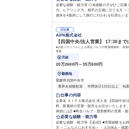
材の研究開発・実用化推進
必要な経験・能力等 ◎未経験の方ぜひご応募く
力、ヒアリング力、相手の立場に立てる方 ＜こんな人におすすめ＞ ・土日休み・残業少ない環境で家族との時間・趣味の時間も充実させたい ◎有給も気軽に取れるため、3
連休を4連休にして旅行に行かれる社員もいます
学歴：大学院 大学 高専 短大 専修学校 高校 
正社員
AIPA株式会社
【四国中央/法人営業】 17:30ま
■古紙リサイクルによる再生パルプや廃棄物燃料、新素
業務
月給
20万2600円～35万600円
勤務地
愛媛県四国中央市
業界未経験歓迎
年間休日120日以上
転
仕事の内容
企業名 ＡＩＰＡ株式会社 求人名 【四国中央/法人営業】◎17:30までに退勤可/残業ほぼなし/年休126日/転勤無◎ 仕事の内容 ■古紙リサイクルによる再生パルプや廃棄物燃
料、新素材の営業・販売をお任せいたします。
体的には】■再生パルプ・固形燃料の営業・販
型展示会での出展対応・顧客対応（出張あり）
必要な経験・能力等
必要な経験・能力等 【必須】■営業経験をお持
方 ＜こんな人におすすめ＞ ・土日休み・残業少ない環境で家族との時間・趣味の時間も充実させたい ◎有給も気軽に取れるため、3連休を4連休にして旅行に行かれる社員も