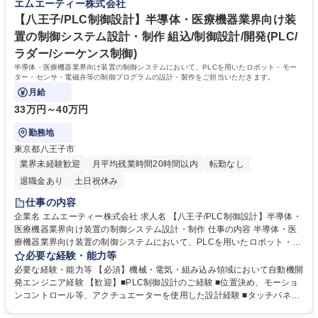
エムエーティー株式会社
力： 資格：
【八王子/PLC制御設計】半導体・医療機器業界向け装
置の制御システム設計・制作 組込/制御設計/開発(PLC/
ラダー/シーケンス制御)
半導体・医療機器業界向け装置の制御システムにおいて、PLCを用いたロボット・モー
ター・センサ・電磁弁等の制御プログラムの設計・製作をご担当いただきます。
月給
33万円～40万円
勤務地
東京都八王子市
業界未経験歓迎
月平均残業時間20時間以内
転勤なし
退職金あり
土日祝休み
仕事の内容
企業名 エムエーティー株式会社 求人名 【八王子/PLC制御設計】半導体・
医療機器業界向け装置の制御システム設計・制作 仕事の内容 半導体・医
療機器業界向け装置の制御システムにおいて、PLCを用いたロボット・モ
ーター・センサ・電磁弁等の制御プログラムの設計・製作をご担当いただ
必要な経験・能力等
きます。 ■PLC(主に三菱・オムロン・キーエンス)を用いたモーター、セ
必要な経験・能力等 【必須】機械・電気・組み込み領域において自動機開
ンサ、電磁弁などの制御プログラム設計・製作 ■タッチパネル(GOT、Pro-
発エンジニア経験 【歓迎】■PLC制御設計のご経験 ■位置決め、モーショ
face等)の画面設計およびユーザーインターフェース構築 ■社内での装置デ
ンコントロール等、アクチュエーターを使用した設計経験 ■タッチパネル
バッグ作業および不具合の解析・改善対応 ■顧客先での装置立ち上げ・調
ディスプレイ使用経験 【魅力】■半導体製造装置や医療機器向けの開発