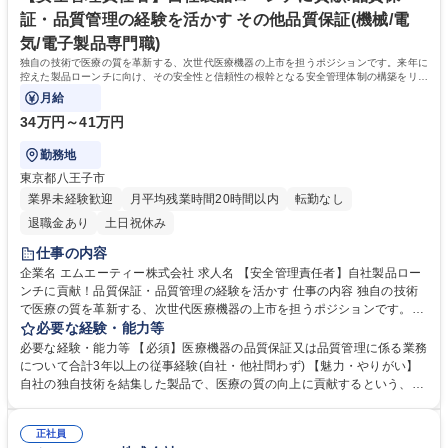
き出しが広がる環境です。 学歴・資格 学歴：大学院 大学 高専 短大 専修
証・品質管理の経験を活かす その他品質保証(機械/電
学校 高校 語学力： 資格：
気/電子製品専門職)
独自の技術で医療の質を革新する、次世代医療機器の上市を担うポジションです。来年に
控えた製品ローンチに向け、その安全性と信頼性の根幹となる安全管理体制の構築をリー
ドしてください。
月給
34万円～41万円
勤務地
東京都八王子市
業界未経験歓迎
月平均残業時間20時間以内
転勤なし
退職金あり
土日祝休み
仕事の内容
企業名 エムエーティー株式会社 求人名 【安全管理責任者】自社製品ロー
ンチに貢献！品質保証・品質管理の経験を活かす 仕事の内容 独自の技術
で医療の質を革新する、次世代医療機器の上市を担うポジションです。来
年に控えた製品ローンチに向け、その安全性と信頼性の根幹となる安全管
必要な経験・能力等
理体制の構築をリードしてください。 ■国内の医療機器に関する安全性情
必要な経験・能力等 【必須】医療機器の品質保証又は品質管理に係る業務
報の収集、分析、社内への展開 ■自社製品の市販後安全管理体制の構築・
について合計3年以上の従事経験(自社・他社問わず) 【魅力・やりがい】
運用 ■不具合情報に基づく安全確保措置の立案・実施 ■製品リスクの評
自社の独自技術を結集した製品で、医療の質の向上に貢献するという、社
価・管理 ■安全管理に関する手順書など各種文書の作成・改訂 ■規制当局
会的意義の大きな仕事です。事業の成功を左右する製品上市という最重要
への報告書作成および問い合わせ対応 募集職種 【安全管理責任者】自社
フェーズに、安全管理責任者としてゼロから体制を構築できる、またとな
製品ローンチに貢献！品質保証・品質管理の経験を活かす
正社員
い機会です。 学歴・資格 学歴：大学院 大学 高専 短大 専修学校 高校 語学