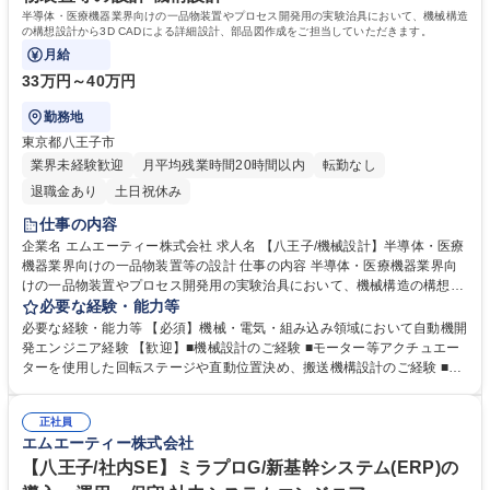
半導体・医療機器業界向けの一品物装置やプロセス開発用の実験治具において、機械構造
の構想設計から3D CADによる詳細設計、部品図作成をご担当していただきます。
月給
33万円～40万円
勤務地
東京都八王子市
業界未経験歓迎
月平均残業時間20時間以内
転勤なし
退職金あり
土日祝休み
仕事の内容
企業名 エムエーティー株式会社 求人名 【八王子/機械設計】半導体・医療
機器業界向けの一品物装置等の設計 仕事の内容 半導体・医療機器業界向
けの一品物装置やプロセス開発用の実験治具において、機械構造の構想設
計から3D CADによる詳細設計、部品図作成をご担当していただきます。
必要な経験・能力等
■顧客からの仕様ヒアリングを基に、装置や治具の構想設計・レイアウト
必要な経験・能力等 【必須】機械・電気・組み込み領域において自動機開
検討を実施(目的：搬送・検査・温度制御など) ■3D CAD(SolidWorks)を使
発エンジニア経験 【歓迎】■機械設計のご経験 ■モーター等アクチュエー
用し、装置全体および構成部品(フレーム、ステージ、真空チャンバー等)
ターを使用した回転ステージや直動位置決め、搬送機構設計のご経験 ■空
の詳細設計・部品図作成 ■社内製造・組立部門と連携し、加工・組立性を
圧機器を使用したワーク把持機構、搬送機構設計のご経験 【魅力】■半導
考慮した図面フィードバックや設計変更対応を実施 募集職種 【八王子/機
体や医療分野の装置は顧客ごとに要件が異なるカスタム設計。同じ装置が
械設計】半導体・医療機器業界向けの一品物装置等の設計
正社員
ないため、毎回が“技術的挑戦”であり、設計者としての成長に直結しま
エムエーティー株式会社
す。 ■真空構造、アクチュエータ機構、冷却技術、クリーン対応部品な
ど、多分野にまたがる知識が身につきます。機械設計者としての技術の引
【八王子/社内SE】ミラプロG/新基幹システム(ERP)の
き出しが広がる環境です。 学歴・資格 学歴：大学院 大学 高専 短大 専修