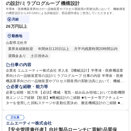
高校 語学力： 資格：
の設計/ミラプログループ 機構設計
半導体・医療機器業界向けの一品物装置やプロセス開発用の実験治具において、機械構造
の構想設計から3D CADによる詳細設計、部品図作成をご担当していただきます。
月給
26万円以上
勤務地
山梨県北杜市
業界未経験歓迎
年間休日120日以上
月平均残業時間20時間以内
退職金あり
土日祝休み
仕事の内容
企業名 エムエーティー株式会社 求人名 【機械設計】半導体・医療機器業
界向けの一品物装置等の設計/ミラプログループ 仕事の内容 半導体・医療
機器業界向けの一品物装置やプロセス開発用の実験治具において、機械構
造の構想設計から3D CADによる詳細設計、部品図作成をご担当していた
必要な経験・能力等
だきます。 ■顧客からの仕様ヒアリングを基に、装置や治具の構想設計・
必要な経験・能力等 【必須】機械・電気・組み込み領域において自動機開
レイアウト検討を実施(目的：搬送・検査・温度制御など) ■3D CAD(Solid
発エンジニア経験 【歓迎】■機械設計のご経験 ■モーター等アクチュエー
Works)を使用し、装置全体および構成部品(フレーム、ステージ、真空チ
ターを使用した回転ステージや直動位置決め、搬送機構設計のご経験 ■空
ャンバー等)の詳細設計・部品図作成 ■社内製造・組立部門と連携し、加
圧機器を使用したワーク把持機構、搬送機構設計のご経験 【魅力】■半導
工・組立性を考慮した図面フィードバックや設計変更対応を実施 募集職種
体や医療分野の装置は顧客ごとに要件が異なるカスタム設計。同じ装置が
【機械設計】半導体・医療機器業界向けの一品物装置等の設計/ミラプログ
正社員
ないため、毎回が“技術的挑戦”であり、設計者としての成長に直結しま
エムエーティー株式会社
ループ
す。 ■真空構造、アクチュエータ機構、冷却技術、クリーン対応部品な
ど、多分野にまたがる知識が身につきます。機械設計者としての技術の引
【安全管理責任者】自社製品ローンチに貢献!品質保