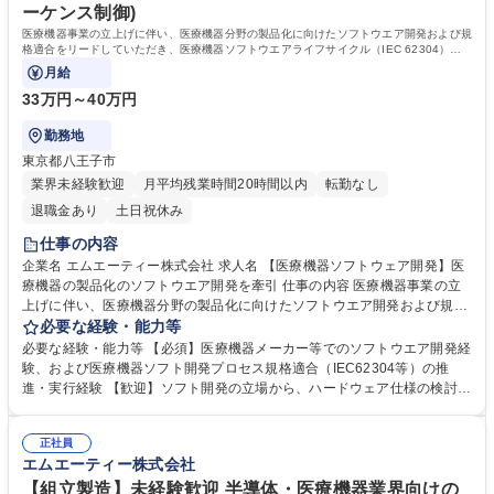
ーケンス制御)
医療機器事業の立上げに伴い、医療機器分野の製品化に向けたソフトウエア開発および規
格適合をリードしていただき、医療機器ソフトウエアライフサイクル（IEC 62304）に
対応頂きます。
月給
33万円～40万円
勤務地
東京都八王子市
業界未経験歓迎
月平均残業時間20時間以内
転勤なし
退職金あり
土日祝休み
仕事の内容
企業名 エムエーティー株式会社 求人名 【医療機器ソフトウェア開発】医
療機器の製品化のソフトウエア開発を牽引 仕事の内容 医療機器事業の立
上げに伴い、医療機器分野の製品化に向けたソフトウエア開発および規格
適合をリードしていただき、医療機器ソフトウエアライフサイクル（IEC
必要な経験・能力等
62304）に対応頂きます。 ■医療機器用組込みソフトウエアの要件定義・
必要な経験・能力等 【必須】医療機器メーカー等でのソフトウエア開発経
設計・開発 ■開発パートナー（外注）のコントロール及び進捗管理 ■IEC6
験、および医療機器ソフト開発プロセス規格適合（IEC62304等）の推
2304等の規格に準拠したドキュメント作成・プロセス構築・実行 ■サイバ
進・実行経験 【歓迎】ソフト開発の立場から、ハードウェア仕様の検討が
ーセキュリティ対応（IEC81001-5-1） ■各種認証機関との折衝・整合業
できるスキル 【魅力・やりがい】 ミラプログループの安定基盤のもと、
務 募集職種 【医療機器ソフトウェア開発】医療機器の製品化のソフトウ
医療機器分野での新規事業立上げのソフトウエア開発の中核として参画で
エア開発を牽引
正社員
きます。単なる実装だけでなく、規格対応や認証機関との折衝などソフト
エムエーティー株式会社
ウエア全体をリードする大きな裁量権があり、自身の技術で医療現場に貢
献する達成感が得られます。 学歴・資格 学歴：大学院 大学 高専 短大 専
【組立製造】未経験歓迎 半導体・医療機器業界向けの