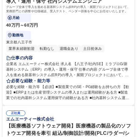
導入・運用・保守 社内システムエンジニア
学校 高校 語学力： 資格：
グループ全体で導入を進める新基幹システム(ERP)の導入・展開プロジェクトにおいて、
業務部門との調整や仕様確認、受入テスト、ベンダー折衝を中心にお任せいたします。
月給
40万円～60万円
勤務地
東京都八王子市
業界未経験歓迎
転勤なし
退職金あり
土日祝休み
仕事の内容
企業名 エムエーティー株式会社 求人名 【八王子/社内SE】ミラプロG/新
基幹システム（ERP）の導入・運用・保守 仕事の内容 グループ全体で導
入を進める新基幹システム(ERP)の導入・展開プロジェクトにおいて、業
務部門との調整や仕様確認、受入テスト、ベンダー折衝を中心にお任せい
必要な経験・能力等
たします。 ■グループ全体に導入されるERPシステム(販売・購買・在庫・
必要な経験・能力等 【必須】■製造業でのSE・PG経験をお持ちの方 【歓
会計・生産管理など)の仕様確認・要件整理 ■開発ベンダーとの折衝、設計
迎】■ERPまたは生産管理システムの導入または運用経験がある方 ■製造
レビュー、UAT準備、テスト・検収業務 ■社内各部門(製造・経理・営業
業での社内基幹システム運用保守の経験がある方 ■社内基幹システム運用
等)からの問い合わせ対応、操作支援、マスタ管理 ■稼働後のシステム改善
保守の経験がある方 【魅力】■単なる運用保守ではなく、導入フェーズの
提案、運用保守、IT監査・セキュリティ対応などを含む運用体制の整備 募
プロジェクト推進に関われるタイミング。 ■開発業務は発生しないが、IT
集職種 【八王子/社内SE】ミラプロG/新基幹システム（ERP）の導入・運
正社員
と業務の橋渡し役としての上流工程スキルが活かせる。 学歴・資格 学
エムエーティー株式会社
用・保守
歴：大学院 大学 高専 短大 専修学校 高校 語学力： 資格：
【医療機器ソフトウェア開発】医療機器の製品化のソフ
トウエア開発を牽引 組込/制御設計/開発(PLC/ラダー/シ