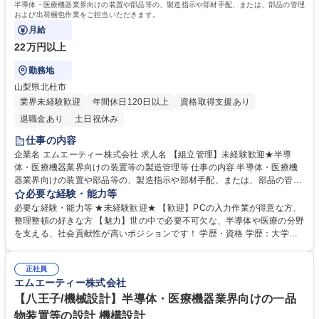
半導体・医療機器業界向けの装置や部品等の、製造指示や部材手配、または、部品の管理
および出荷梱包作業をご担当いただきます。
月給
22万円以上
勤務地
山梨県北杜市
業界未経験歓迎
年間休日120日以上
資格取得支援あり
退職金あり
土日祝休み
仕事の内容
企業名 エムエーティー株式会社 求人名 【組立管理】未経験歓迎★半導
体・医療機器業界向けの装置等の製造管理等 仕事の内容 半導体・医療機
器業界向けの装置や部品等の、製造指示や部材手配、または、部品の管理
および出荷梱包作業をご担当いただきます。 ■顧客からの生産要求に従っ
必要な経験・能力等
た、部材手配や社内製造への指示を行う業務（システム入力や伝票発行業
必要な経験・能力等 ★未経験歓迎★ 【歓迎】PCの入力作業が得意な方、
務） ■倉庫からの部品の入出庫作業および管理業務 ■完成した製品・部品
整理整頓の好きな方 【魅力】世の中で必要不可欠な、半導体や医療の分野
の出荷・梱包作業 募集職種 【組立管理】未経験歓迎★半導体・医療機器
を支える、社会貢献性が高いポジションです！ 学歴・資格 学歴：大学院
業界向けの装置等の製造管理等
大学 高専 短大 専修学校 高校 語学力： 資格：
正社員
エムエーティー株式会社
【八王子/機械設計】半導体・医療機器業界向けの一品
物装置等の設計 機構設計