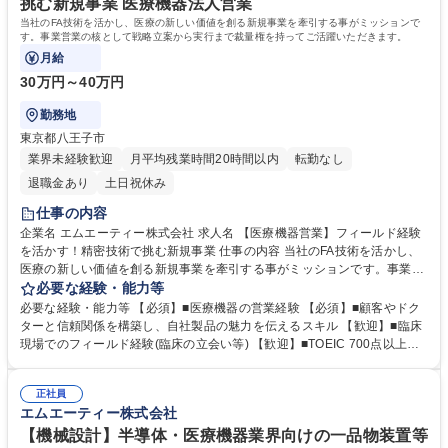
挑む新規事業 医療機器法人営業
当社のFA技術を活かし、医療の新しい価値を創る新規事業を牽引する事がミッションで
す。事業営業の核として戦略立案から実行まで裁量権を持ってご活躍いただきます。
月給
30万円～40万円
勤務地
東京都八王子市
業界未経験歓迎
月平均残業時間20時間以内
転勤なし
退職金あり
土日祝休み
仕事の内容
企業名 エムエーティー株式会社 求人名 【医療機器営業】フィールド経験
を活かす！精密技術で挑む新規事業 仕事の内容 当社のFA技術を活かし、
医療の新しい価値を創る新規事業を牽引する事がミッションです。事業営
業の核として戦略立案から実行まで裁量権を持ってご活躍いただきます。
必要な経験・能力等
■営業戦略の立案・実行：市場分析からアプローチ方法の策定、実行まで
必要な経験・能力等 【必須】■医療機器の営業経験 【必須】■顧客やドク
を一気通貫で担当。 ■医療機器メーカーとの共創：展示会等を通じて顧客
ターと信頼関係を構築し、自社製品の魅力を伝えるスキル 【歓迎】■臨床
との関係を構築。ニーズを深く理解し、共同で製品を開発。 ■技術部門と
現場でのフィールド経験(臨床の立会い等) 【歓迎】■TOEIC 700点以上
の橋渡し：顧客やドクターの声を社内技術者に繋ぎ、製品開発を推進する
【魅力・やりがい】事業の核として0→1フェーズを牽引できます。当社の
重要な役割。 ■臨床現場への同行：開発品がドクターに評価される場に立
FA技術を武器にして、戦略立案から裁量権を持って携われます。医療現場
ち会い、貴重な意見を事業に反映。 募集職種 【医療機器営業】フィール
正社員
と技術の架け橋となり、未来の医療に貢献する社会的意義の大きな仕事で
エムエーティー株式会社
ド経験を活かす！精密技術で挑む新規事業
す。ドクターやメーカー、社内の専門家と共に新しい価値を創造するやり
がいを感じられます。 学歴・資格 学歴：大学院 大学 高専 短大 専修学校
【機械設計】半導体・医療機器業界向けの一品物装置等