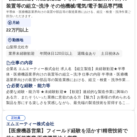
修学校 高校 語学力： 資格：
装置等の組立~洗浄 その他機械/電気/電子製品専門職
半導体・医療機器業界向けの装置や部品等の製造業務における、組立・検査・洗浄作業ご
担当いただきます。
月給
22万円以上
勤務地
山梨県北杜市
業界未経験歓迎
年間休日120日以上
退職金あり
土日祝休み
仕事の内容
企業名 エムエーティー株式会社 求人名 【組立製造】未経験歓迎★半導
体・医療機器業界向けの装置等の組立～洗浄 仕事の内容 半導体・医療機
器業界向けの装置や部品等の製造業務における、組立・検査・洗浄作業ご
担当いただきます。 ■顧客からの仕様に基づき提供された部品を活用し
必要な経験・能力等
た、組立作業 ■協力会社や社内から加工・製造された部品の測定機器を使
必要な経験・能力等 ★未経験歓迎★ 【歓迎】連続的な製造作業に興味の
った受入検査ならびに出荷検査作業 ■協力会社や社内から加工・製造され
ある方、またそういった業務に意欲のある方 【魅力】お客様の求められる
た部品の洗浄機や乾燥機を活用した洗浄作業 ■取引先工場での１年程度の
製品を形にする楽しさを実感しながら、最先端の製造技術を習得すること
研修作業有り（福島県会津市など） 募集職種 【組立製造】未経験歓迎★
ができます。自分の製造したものが世に貢献している実感が持てる、やり
半導体・医療機器業界向けの装置等の組立～洗浄
がいのあるポジション◎ 学歴・資格 学歴：大学院 大学 高専 短大 専修学
正社員
校 高校 語学力： 資格：
エムエーティー株式会社
【医療機器営業】フィールド経験を活かす!精密技術で