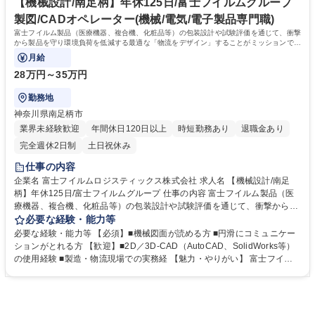
チします。 国内外を問わずキャリアを広げたい方に最適です。 学歴・資
【機械設計/南足柄】年休125日/富士フイルムグループ
ャンスあり
格 学歴：大学院 大学 語学力： 資格：
製図/CADオペレーター(機械/電気/電子製品専門職)
富士フイルム製品（医療機器、複合機、化粧品等）の包装設計や試験評価を通じて、衝撃
から製品を守り環境負荷を低減する最適な「物流をデザイン」することがミッションで
す。
月給
28万円～35万円
勤務地
神奈川県南足柄市
業界未経験歓迎
年間休日120日以上
時短勤務あり
退職金あり
完全週休2日制
土日祝休み
仕事の内容
企業名 富士フイルムロジスティックス株式会社 求人名 【機械設計/南足
柄】年休125日/富士フイルムグループ 仕事の内容 富士フイルム製品（医
療機器、複合機、化粧品等）の包装設計や試験評価を通じて、衝撃から製
品を守り環境負荷を低減する最適な「物流をデザイン」することがミッシ
必要な経験・能力等
ョンです。 【具体的な業務内容】 ■開発段階から参画し、製品特性に合わ
必要な経験・能力等 【必須】■機械図面が読める方 ■円滑にコミュニケー
せた包装資材の設計・CADを用いた作図■落下・振動試験機を用いた輸送
ションがとれる方 【歓迎】■2D／3D-CAD（AutoCAD、SolidWorks等）
時の品質評価・シミュレーション ■将来的には、海外拠点の物流実態調査
の使用経験 ■製造・物流現場での実務経 【魅力・やりがい】 富士フイル
や輸送時の事故原因分析・物流改善の提案 入社後は1～3ヶ月のOJTで丁寧
ムグループの盤石な基盤のもと、製品を衝撃から守るだけでなく輸送効率
に育成するため、機械図面が読める方であれば専門知識ゼロからプロを目
や環境負荷低減を考え「物流をデザイン」する一生モノの専門スキルを磨
指せます。 募集職種 【機械設計/南足柄】年休125日/富士フイルムグルー
けます。将来的には海外拠点の物流実態調査や事故原因分析など、物流コ
プ
ンサルに近い領域まで幅広く活躍できる環境です。 学歴・資格 学歴：大