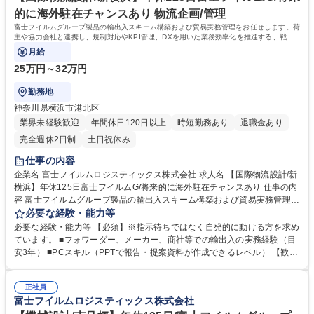
的に海外駐在チャンスあり 物流企画/管理
富士フイルムグループ製品の輸出入スキーム構築および貿易実務管理をお任せします。荷
主や協力会社と連携し、規制対応やKPI管理、DXを用いた業務効率化を推進する、戦略
的な「物流設計・管理」のポジションです。
月給
25万円～32万円
勤務地
神奈川県横浜市港北区
業界未経験歓迎
年間休日120日以上
時短勤務あり
退職金あり
完全週休2日制
土日祝休み
仕事の内容
企業名 富士フイルムロジスティックス株式会社 求人名 【国際物流設計/新
横浜】年休125日富士フイルムG/将来的に海外駐在チャンスあり 仕事の内
容 富士フイルムグループ製品の輸出入スキーム構築および貿易実務管理を
お任せします。荷主や協力会社と連携し、規制対応やKPI管理、DXを用い
必要な経験・能力等
た業務効率化を推進する、戦略的な「物流設計・管理」のポジションで
必要な経験・能力等 【必須】※指示待ちではなく自発的に動ける方を求め
す。 【具体的には】医療機器や事務機器、化学品など多種多様な製品の輸
ています。 ■フォワーダー、メーカー、商社等での輸出入の実務経験（目
出入管理、新規物流スキームの構築、3PL協力会社のマネジメント、トラ
安3年） ■PCスキル（PPTで報告・提案資料が作成できるレベル） 【歓
ブルシューティングを担います。単なる事務ではなく、BIツール等を用い
迎】■SCM、物流改善、DX化の推進経験■TOEIC600点相当の英語力 【人
た分析や物流プロセスの抜本的な改善に取り組み、 グループ全体のSCM
物像】オーナーシップを持ち、一生懸命に仕事を取りにいける方を歓迎し
を最適化します。将来的には、海外トレイニー制度や海外駐在を通じ、グ
正社員
ます。現在活躍中のメンバーも、専門性が高く意欲的な方ばかり。ITツー
富士フイルムロジスティックス株式会社
ローバルな活躍を期待される 中心的役割を担っていただきます。 募集職
ルへの抵抗がなく、周囲と積極的にコミュニケーションを取れる方がマッ
種 【国際物流設計/新横浜】年休125日富士フイルムG/将来的に海外駐在チ