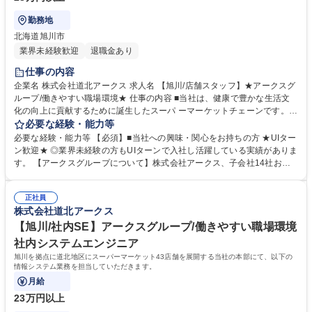
勤務地
北海道旭川市
業界未経験歓迎
退職金あり
仕事の内容
企業名 株式会社道北アークス 求人名 【旭川/店舗スタッフ】★アークスグ
ループ/働きやすい職場環境★ 仕事の内容 ■当社は、健康で豊かな生活文
化の向上に貢献するために誕生したスーパ ーマーケットチェーンです。旭
川を拠点に道北地区に「ウエスタン」「ベ ストベストプライス」「スーパ
必要な経験・能力等
ーアークス」「ラルズマート」 「スーパーチェーンふじ」「Daマルシ
必要な経験・能力等 【必須】■当社への興味・関心をお持ちの方 ★UIター
ェ」を展開しております。 ご本人の希望や適性を見て以下のようなポジシ
ン歓迎★ ◎業界未経験の方もUIターンで入社し活躍している実績がありま
ョンで採用を検討します。 ・営業 ・管理部門(人事、総務、経理) ・社内S
す。 【アークスグループについて】株式会社アークス、子会社14社およ
E ・バイヤー 変更の範囲:当社業務全般 募集職種 【旭川/店舗スタッフ】★
び関連 会社3社の計18社で構成され主にスーパーマーケット事業を展開。
アークスグループ/働きやすい職場環境★
「Try, One Trillion(1兆円企業を目指し)地方同盟の資源叡智を結集し デジ
正社員
タル革命をこえ 人心時代を築く」を年頭方針として掲げ、更なる地 域シ
株式会社道北アークス
ェアの拡大と企業価値の向上に努めています。 学歴・資格 学歴：大学院
大学 高専 短大 専修学校 高校 語学力： 資格：
【旭川/社内SE】アークスグループ/働きやすい職場環境
社内システムエンジニア
旭川を拠点に道北地区にスーパーマーケット43店舗を展開する当社の本部にて、以下の
情報システム業務を担当していただきます。
月給
23万円以上