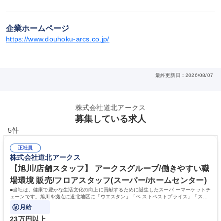
企業ホームページ
https://www.douhoku-arcs.co.jp/
最終更新日：2026/08/07
株式会社道北アークス
募集している求人
5件
正社員
株式会社道北アークス
【旭川/店舗スタッフ】 アークスグループ/働きやすい職
場環境 販売/フロアスタッフ(スーパー/ホームセンター)
■当社は、健康で豊かな生活文化の向上に貢献するために誕生したスーパ ーマーケットチ
ェーンです。旭川を拠点に道北地区に「ウエスタン」「ベ ストベストプライス」「スー
パーアークス」「ラルズマート」
月給
23万円以上