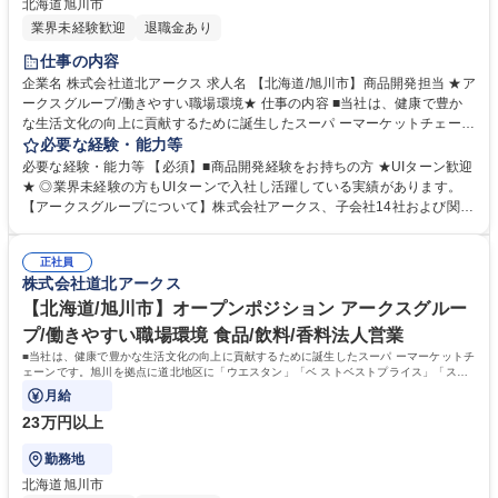
北海道旭川市
業界未経験歓迎
退職金あり
仕事の内容
企業名 株式会社道北アークス 求人名 【北海道/旭川市】商品開発担当 ★ア
ークスグループ/働きやすい職場環境★ 仕事の内容 ■当社は、健康で豊か
な生活文化の向上に貢献するために誕生したスーパ ーマーケットチェーン
です。旭川を拠点に道北地区に「ウエスタン」「ベ ストベストプライス」
必要な経験・能力等
「スーパーアークス」「ラルズマート」 「スーパーチェーンふじ」「Da
必要な経験・能力等 【必須】■商品開発経験をお持ちの方 ★UIターン歓迎
マルシェ」を展開しております。 当社においては、商品開発担当として、
★ ◎業界未経験の方もUIターンで入社し活躍している実績があります。
主にお惣菜などを中心とした商品開発業務に従事していただきます。 ・マ
【アークスグループについて】株式会社アークス、子会社14社および関連
ーケットリサーチ・商品立案/企画書作成/プレゼンテーションに関わる業
会社3社の計18社で構成され主にスーパーマーケット事業を展開。 「Try,
務・サンプルの依頼/確認・商品テスト/改良/生産・工場生産指/納期管理 等
One Trillion(1兆円企業を目指し)地方同盟の資源叡智を結集し デジタル革
変更の範囲:当社業務全般 募集職種 【北海道/旭川市】商品開発担当 ★アー
正社員
命をこえ 人心時代を築く」を年頭方針として掲げ、更なる地 域シェアの
株式会社道北アークス
クスグループ/働きやすい職場環境★
拡大と企業価値の向上に努めています。 学歴・資格 学歴：大学院 大学 高
専 短大 専修学校 高校 語学力： 資格：
【北海道/旭川市】オープンポジション アークスグルー
プ/働きやすい職場環境 食品/飲料/香料法人営業
■当社は、健康で豊かな生活文化の向上に貢献するために誕生したスーパ ーマーケットチ
ェーンです。旭川を拠点に道北地区に「ウエスタン」「ベ ストベストプライス」「スー
パーアークス」「ラルズマート」
月給
23万円以上
勤務地
北海道旭川市