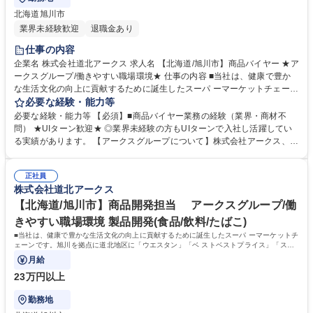
北海道旭川市
業界未経験歓迎
退職金あり
仕事の内容
企業名 株式会社道北アークス 求人名 【北海道/旭川市】商品バイヤー ★ア
ークスグループ/働きやすい職場環境★ 仕事の内容 ■当社は、健康で豊か
な生活文化の向上に貢献するために誕生したスーパ ーマーケットチェーン
です。旭川を拠点に道北地区に「ウエスタン」「ベ ストベストプライス」
必要な経験・能力等
「スーパーアークス」「ラルズマート」 「スーパーチェーンふじ」「Da
必要な経験・能力等 【必須】■商品バイヤー業務の経験（業界・商材不
マルシェ」を展開しております。 当社においては、商品バイヤーとしての
問） ★UIターン歓迎★ ◎業界未経験の方もUIターンで入社し活躍してい
業務に従事していただきます。 ・マーケットリサーチ ・商品政策/取引先
る実績があります。 【アークスグループについて】株式会社アークス、子
政策の立案/管理 ・販促に関する事項 ・店舗への売場指示作成と配信事項
会社14社および関連 会社3社の計18社で構成され主にスーパーマーケット
等 変更の範囲:当社業務全般 募集職種 【北海道/旭川市】商品バイヤー ★
事業を展開。 「Try, One Trillion(1兆円企業を目指し)地方同盟の資源叡智
アークスグループ/働きやすい職場環境★
正社員
を結集し デジタル革命をこえ 人心時代を築く」を年頭方針として掲げ、
株式会社道北アークス
更なる地 域シェアの拡大と企業価値の向上に努めています。 学歴・資格
学歴：大学院 大学 高専 短大 専修学校 高校 語学力： 資格：
【北海道/旭川市】商品開発担当 アークスグループ/働
きやすい職場環境 製品開発(食品/飲料/たばこ)
■当社は、健康で豊かな生活文化の向上に貢献するために誕生したスーパ ーマーケットチ
ェーンです。旭川を拠点に道北地区に「ウエスタン」「ベ ストベストプライス」「スー
パーアークス」「ラルズマート」
月給
23万円以上
勤務地