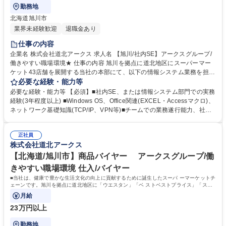
勤務地
北海道旭川市
業界未経験歓迎
退職金あり
仕事の内容
企業名 株式会社道北アークス 求人名 【旭川/社内SE】アークスグループ/
働きやすい職場環境★ 仕事の内容 旭川を拠点に道北地区にスーパーマー
ケット43店舗を展開する当社の本部にて、以下の情報システム業務を担当
していただきます。 ・社内業務システムの企画・設計・運用・保守 ・P
必要な経験・能力等
C、サーバ、ネットワーク機器などのIT資産管理 ・社内ヘルプデスク対応
必要な経験・能力等 【必須】■社内SE、または情報システム部門での実務
(PC・ソフトのトラブルシューティング、アカウント管理など) ・業務効
経験(3年程度以上) ■Windows OS、Office関連(EXCEL・Accessマクロ)、
率化のためのシステム改善提案・導入支援 募集職種 【旭川/社内SE】アー
ネットワーク基礎知識(TCP/IP、VPN等)■チームでの業務遂行能力、社内
クスグループ/働きやすい職場環境★
関係者とのコミュニ ケーション力 【歓迎】 ■プログラミングやスクリプ
ト言語(VBA等)の知識 ■小売業・流通業界でのIT業務経験(POS、在庫・発
正社員
注管理システム) 学歴・資格 学歴：大学院 大学 高専 短大 専修学校 高校
株式会社道北アークス
語学力： 資格：
【北海道/旭川市】商品バイヤー アークスグループ/働
きやすい職場環境 仕入/バイヤー
■当社は、健康で豊かな生活文化の向上に貢献するために誕生したスーパ ーマーケットチ
ェーンです。旭川を拠点に道北地区に「ウエスタン」「ベ ストベストプライス」「スー
パーアークス」「ラルズマート」
月給
23万円以上
勤務地