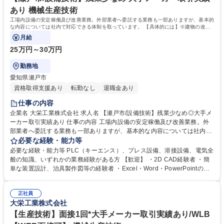
あり 機械生産技術
工場内設備の安定稼働及び改善業務。外部業者へ委託する業務も一部ありますが、基本的
な内容については社内で対応できる体制を取っています。 【具体的には】※建物の改変
を伴う業務は含みません。
月給
25万円～30万円
勤務地
愛知県瀬戸市
資格取得支援あり
転勤なし
退職金あり
仕事の内容
企業名 大栄工業株式会社 求人名 【瀬戸市/設備技術】残業少なめ◎大手メ
ーカー取引実績あり 仕事の内容 工場内設備の安定稼働及び改善業務。外
部業者へ委託する業務も一部ありますが、基本的な内容については社内で
対応できる体制を取っています。 【具体的には】※建物の改変を伴う業務
必要な経験・能力等
は含みません。 ■生産設備、付帯設備の機械保全業務（点検、調整、修
必要な経験・能力等 PLC（キーエンス）、プレス設備、溶接設備、電気全
理） ■簡単な装置・治具の設計および製作、既存設備の改修 ■制御機器
般の知識、いずれかの業務経験がある方 【歓迎】 ・2D CAD経験者 ・簡
（センサ、PLC等）の設定確認及び軽微な修正 ■工場内設備の電気配線作
単な装置設計、治具製作図等の経験者 ・Excel・Word・PowerPointの操
業、設備立上げ時の電気対応 ■設備トラブル発生時の一次対応、原因調査
作できる方 ・第一種電気工事士、第二種電気工事士の資格をお持ちの方
■外部業者（装置メーカー、電気工事業者等）との連携、工事立会い 等 募
学歴・資格 学歴：大学院 大学 高専 短大 専修学校 高校 語学力： 資格：第
集職種 【瀬戸市/設備技術】残業少なめ◎大手メーカー取引実績あり
正社員
一種運転免許普通自動車 第一種電気工事士 第二種電気工事士
大栄工業株式会社
【生産技術】面接1回*大手メーカー取引実績あり/WLB