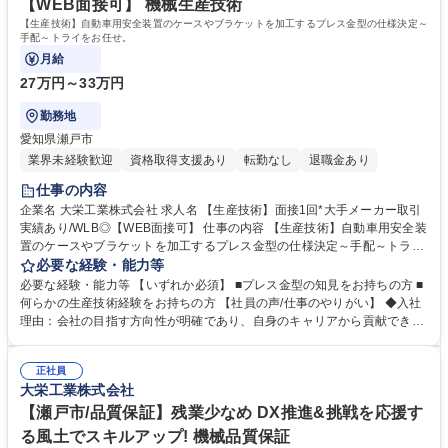
【WEB面接可】 機械生産技術
【生産技術】自動車用安全装置のケースやブラケットを加工するプレス金型の仕様決定～
手配～トライをお任せ。
月給
27万円～33万円
勤務地
愛知県瀬戸市
業界未経験歓迎
資格取得支援あり
転勤なし
退職金あり
仕事の内容
企業名 大栄工業株式会社 求人名 【生産技術】面接1回*大手メーカー取引
実績あり/WLB◎【WEB面接可】 仕事の内容 【生産技術】自動車用安全装
置のケースやブラケットを加工するプレス金型の仕様決定～手配～トライ
をお任せ。 【業務詳細/一連の工程】 ▼プレス金型の工程設計▼金型メー
必要な経験・能力等
カー等と型打合せ▼トライ(金型仕上げ)▼金型の修正▼条件表等作成後、
必要な経験・能力等 【いずれか必須】 ■プレス金型の知見をお持ちの方 ■
製造部に移管。 【入社後の流れ】先輩社員からのOJTを受けながら仕事に
何らかの生産技術経験をお持ちの方 【社員の声/仕事のやりがい】 ◆入社
入っていっていただきます。 ＊顧客部品設計の検討から携わることがで
理由：会社の目指す方向性が明確であり、自身のキャリアから貢献できる
き、高品質な絞り加工などを駆使して製品実現を行うやりがいのあるお仕
と感じた ◆やりがい：問題を自分の働きによって改善する事が出来た時
事です 募集職種 【生産技術】面接1回*大手メーカー取引実績あり/WLB◎
や、スキルを取得出来た時 【会社の雰囲気について】 ◆入社年次関係な
【WEB面接可】
正社員
く意見が通りやすい環境/社外研修での学びあり ◆有給や公休の取得は総
大栄工業株式会社
務よりこまめにフォローされ、休暇取得しやすい雰囲気 学歴・資格 学
歴：大学院 大学 高専 短大 専修学校 高校 語学力： 資格：
【瀬戸市/品質保証】残業少なめ DX推進&挑戦を応援す
る風土でスキルアップ! 機械品質保証