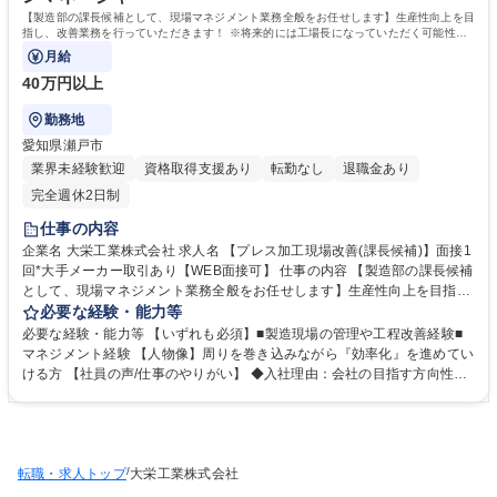
【製造部の課長候補として、現場マネジメント業務全般をお任せします】生産性向上を目
指し、改善業務を行っていただきます！ ※将来的には工場長になっていただく可能性も
ございます
月給
40万円以上
勤務地
愛知県瀬戸市
業界未経験歓迎
資格取得支援あり
転勤なし
退職金あり
完全週休2日制
仕事の内容
企業名 大栄工業株式会社 求人名 【プレス加工現場改善(課長候補)】面接1
回*大手メーカー取引あり【WEB面接可】 仕事の内容 【製造部の課長候補
として、現場マネジメント業務全般をお任せします】生産性向上を目指
し、改善業務を行っていただきます！ ※将来的には工場長になっていただ
必要な経験・能力等
く可能性もございます 【具体的な業務内容】プレス加工を行う現場の工程
必要な経験・能力等 【いずれも必須】■製造現場の管理や工程改善経験■
管理をお任せ 稼働率・品質向上に向けて、原価低減や無駄をなくし、流れ
マネジメント経験 【人物像】周りを巻き込みながら『効率化』を進めてい
を簡略化・スムーズにしていく等、課題を特定し、改善、班長への指示出
ける方 【社員の声/仕事のやりがい】 ◆入社理由：会社の目指す方向性が
し等を行っていただきます 【入社後の流れ】マネージャーのOJTを受けな
明確であり、自身のキャリアから貢献できると感じた ◆やりがい：問題を
がら仕事に入っていっていただきます。 募集職種 【プレス加工現場改善
自分の働きによって改善する事が出来た時や、スキルを取得出来た時 【会
(課長候補)】面接1回*大手メーカー取引あり【WEB面接可】
社の雰囲気について】 ◆入社年次関係なく意見が通りやすい環境/社外研
修での学びあり ◆有給や公休の取得は総務よりこまめにフォローされ、休
/
転職・求人トップ
暇取得しやすい雰囲気 学歴・資格 学歴：大学院 大学 高専 短大 専修学校
大栄工業株式会社
高校 語学力： 資格：