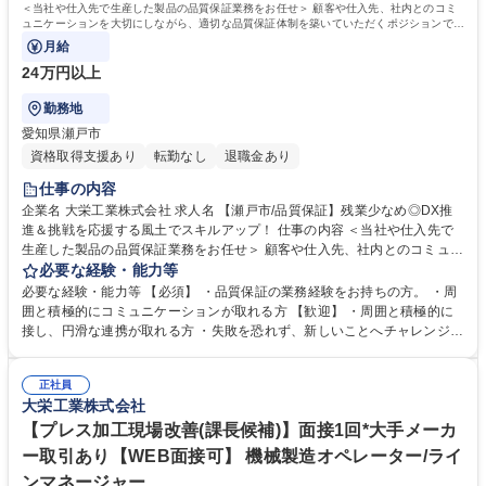
＜当社や仕入先で生産した製品の品質保証業務をお任せ＞ 顧客や仕入先、社内とのコミ
ュニケーションを大切にしながら、適切な品質保証体制を築いていただくポジションで
す。
月給
24万円以上
勤務地
愛知県瀬戸市
資格取得支援あり
転勤なし
退職金あり
仕事の内容
企業名 大栄工業株式会社 求人名 【瀬戸市/品質保証】残業少なめ◎DX推
進＆挑戦を応援する風土でスキルアップ！ 仕事の内容 ＜当社や仕入先で
生産した製品の品質保証業務をお任せ＞ 顧客や仕入先、社内とのコミュニ
ケーションを大切にしながら、適切な品質保証体制を築いていただくポジ
必要な経験・能力等
ションです。 【具体的には】自社および仕入先製品の品質保証に関わる業
必要な経験・能力等 【必須】 ・品質保証の業務経験をお持ちの方。 ・周
務全般を担当します。単なる検査にとどまらず、関係各所との調整や改善
囲と積極的にコミュニケーションが取れる方 【歓迎】 ・周囲と積極的に
提案など、持ち前のコミュニケーション力を活かした活躍を期待していま
接し、円滑な連携が取れる方 ・失敗を恐れず、新しいことへチャレンジで
す。 社内ではDX化が進んでおり、効率的に業務を進められる環境です。
きる方 業務は研修計画に沿ってOJTで丁寧にお教えしますので、経験を活
日々の仕事を通じて、仕事の「分析力」や「交渉力」といった、市場価値
かしつつ新しい環境に馴染んでいけます。また、資格取得の機会も設けて
の高い一生モノのスキルを身につけることができます。 募集職種 【瀬戸
正社員
いるため、さらなる専門性を磨きたい方に最適な環境です。 学歴・資格
大栄工業株式会社
市/品質保証】残業少なめ◎DX推進＆挑戦を応援する風土でスキルアッ
学歴：大学院 大学 高専 短大 専修学校 高校 語学力： 資格：第一種運転免
プ！
許普通自動車
【プレス加工現場改善(課長候補)】面接1回*大手メーカ
ー取引あり【WEB面接可】 機械製造オペレーター/ライ
ンマネージャー