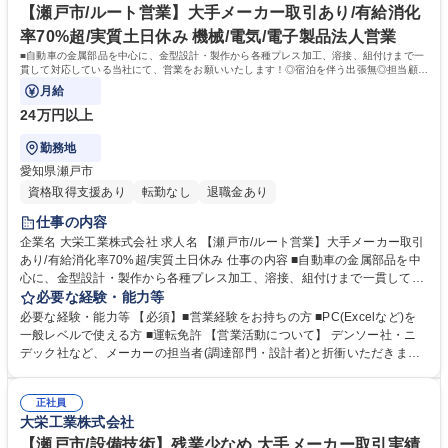
【瀬戸市/ルート営業】大手メーカー取引あり/有給消化
率70%超/実質土日休み 機械/電気/電子製品法人営業
■自動車の金属部品を中心に、金型設計・製作から各種プレス加工、溶接、組付けまで一
貫して対応している当社にて、営業をお願いいたします！◎宿泊を伴う出張無◎担当顧客
は5～6社と無理の無い業務設計が可能
月給
24万円以上
勤務地
愛知県瀬戸市
資格取得支援あり
転勤なし
退職金あり
仕事の内容
企業名 大栄工業株式会社 求人名 【瀬戸市/ルート営業】大手メーカー取引
あり/有給消化率70%超/実質土日休み 仕事の内容 ■自動車の金属部品を中
心に、金型設計・製作から各種プレス加工、溶接、組付けまで一貫して対
応している当社にて、営業をお願いいたします！◎宿泊を伴う出張無◎担
必要な経験・能力等
当顧客は5～6社と無理の無い業務設計が可能 【入社後】 半年程度のOJ
必要な経験・能力等 【必須】■営業経験をお持ちの方 ■PC(Excelなど)を
T・同行訪問を経て仕事に慣れていただきます！ 【主な1日の流れ】 午前
一般レベルで使える方 ■運転免許 【営業活動について】 デンソー社・ニ
中：メールチェック→社内共有・確認(新製品の発信・納品期日の確認・
デック社など、メーカーの担当者(調達部門・設計者)と折衝いただきま
加工の進捗確認など) 午後：客先訪問(週2～3回程度)→報告・まとめ 募集
す。慣れるまでは、会話内容をを社内に持ち帰り、先輩社員に相談した上
職種 【瀬戸市/ルート営業】大手メーカー取引あり/有給消化率70%超/実質
で先方と再折衝していただくでOK！ 設計者との折衝の時は、技術的な知
土日休み
正社員
識も必要になりますので、当社の技術者との同行訪問していただけます！
大栄工業株式会社
学歴・資格 学歴：大学院 大学 高専 短大 専修学校 高校 語学力： 資格：第
一種運転免許普通自動車
【瀬戸市/設備技術】残業少なめ 大手メーカー取引実績