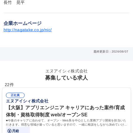
長竹　晃平
企業ホームページ
http://nagatake.co.jp/nic/
最終更新日：2026/08/07
エヌアイシィ株式会社
募集している求人
22件
正社員
エヌアイシィ株式会社
【大阪】アプリエンジニア キャリアにあった案件/育成
体制・資格取得制度 web/オープンSE
■今後のキャリアに合わせて、オープン・Web系を中心とした業務アプリ開発を担当いた
だきます。得意な領域が違っていると思いますので、一緒に相談をしながら決めていけれ
ばと思います。
月給