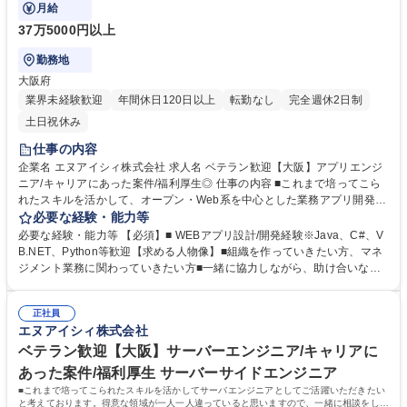
ら決めていければと思います。
月給
37万5000円以上
勤務地
大阪府
業界未経験歓迎
年間休日120日以上
転勤なし
完全週休2日制
土日祝休み
仕事の内容
企業名 エヌアイシィ株式会社 求人名 ベテラン歓迎【大阪】アプリエンジ
ニア/キャリアにあった案件/福利厚生◎ 仕事の内容 ■これまで培ってこら
れたスキルを活かして、オープン・Web系を中心とした業務アプリ開発を
担当いただきます。得意な領域が違っていると思いますので、一緒に相談
必要な経験・能力等
をしながら決めていければと思います。 ≪案件例≫上流工程から幅広く担
必要な経験・能力等 【必須】■ WEBアプリ設計/開発経験※Java、C#、V
当していただけます！ ■通信会社で使用されるシステム開発（Java/HTM
B.NET、Python等歓迎【求める人物像】■組織を作っていきたい方、マネ
L） ■コールセンターで使用される顧客管理システム開（Java/JavaScrip
ジメント業務に関わっていきたい方■一緒に協力しながら、助け合いなが
t）■製造業向け分析アプリ開発（C#、C++） ■バックオフィス業務におけ
ら働いていきたい方 【当社の魅力】 ★定期的に懇親会などで、先輩・後
る生成AIアプリ開発（Python） ■家電量販店向けPOSシステム開発（C
輩/エンジニア・営業・人事など所属部署は関係なくコミュニケーションを
#、VB.net） 募集職種 ベテラン歓迎【大阪】アプリエンジニア/キャリア
正社員
取っております。温厚なメンバーが多く、少しでも困った事があれば、気
エヌアイシィ株式会社
にあった案件/福利厚生◎
軽に相談できる環境です！ ★資格取得制度：指定する資格を取得した方に
お祝い金を最長3年間（毎月）支給しております。資格取得できた場合、
ベテラン歓迎【大阪】サーバーエンジニア/キャリアに
受験料の全額負担有 学歴・資格 学歴：大学院 大学 高専 短大 専修学校 高
あった案件/福利厚生 サーバーサイドエンジニア
校 語学力： 資格：
■これまで培ってこられたスキルを活かしてサーバエンジニアとしてご活躍いただきたい
と考えております。得意な領域が一人一人違っていると思いますので、一緒に相談をしな