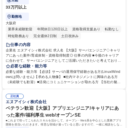
月給
33万円以上
勤務地
大阪府
業界未経験歓迎
年間休日120日以上
資格取得支援あり
転勤なし
時短勤務あり
完全週休2日制
土日祝休み
仕事の内容
企業名 エヌアイシィ株式会社 求人名 【大阪】サーバエンジニア◇キャリ
アにあった案件/育成体制・資格取得制度◎ 仕事の内容 ■今後のキャリア
に合わせて、サーバエンジニアとしてご活躍いただきたいと考えておりま
す。得意な領域が一人一人違っていると思いますので、一緒に相談をしな
必要な経験・能力等
がら案件を決めていければと思います。 【案件例】サーバの設計・構築・
必要な経験・能力等 【必須】サーバの運用保守経験がある方(Linux/Wind
運用メイン（監視・ヘルプデスクなし） ■都市OS（スマートシティ）クラ
owsは問いません)【求める人物像】 ■社内マネジメントに興味のある方
ウド環境構築（AWS） ■政府や自治体が使用するガバメントクラウド構築
（未経験でも歓迎）■活発にコミュニケーションが取れる方 【当社の魅
（AWS） ■大学で研究を行うために使用するインフラ環境構築（AWS, Az
力】 ★定期的に懇親会などで、先輩・後輩/エンジニア・営業・人事など
ure） ■業務システムをオンプレ環境からクラウド環境へ移行（Linux,AW
所属部署は関係なくコミュニケーションを取っております。温厚なメンバ
S） ■通信会社で使用されている業務アプリのインフラ運用保守（Linux）
正社員
ーが多く、少しでも困った事があれば、気軽に相談できる環境です！ ★資
エヌアイシィ株式会社
募集職種 【大阪】サーバエンジニア◇キャリアにあった案件/育成体制・
格取得制度：指定する資格を取得した方にお祝い金を最長3年間（毎月）
資格取得制度◎
支給しております。資格取得できた場合、受験料の全額負担有 学歴・資格
ベテラン歓迎【大阪】アプリエンジニア/キャリアにあ
学歴：大学院 大学 高専 短大 専修学校 高校 語学力： 資格：
った案件/福利厚生 web/オープンSE
■これまで培ってこられたスキルを活かして、オープン・Web系を中心とした業務アプリ
開発を担当いただきます。得意な領域が違っていると思いますので、一緒に相談をしなが