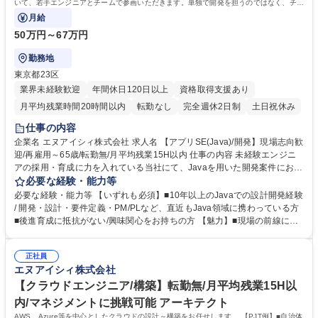
いて、若手エンジニアとチームで参画いただきます。単独で開発を担うのではなく、チー
ムの要として以下の役割を期待しています。
月給
50万円～67万円
勤務地
東京都23区
業界未経験歓迎
年間休日120日以上
資格取得支援あり
月平均残業時間20時間以内
転勤なし
完全週休2日制
土日祝休み
仕事の内容
企業名 エヌアイシィ株式会社 求人名 【アプリSE(Java)/開発】現場志向歓
迎/再雇用～65歳/転勤無/月平均残業15H以内 仕事の内容 未経験エンジニ
アの採用・育成に力を入れている当社にて、Javaを用いた開発案件におい
て、若手エンジニアとチームで参画いただきます。単独で開発を担うので
必要な経験・能力等
はなく、チームの要として以下の役割を期待しています。 ★定年後も最長
必要な経験・能力等 【いずれも必須】■10年以上のJavaでの設計開発経験
65歳まで継続勤務が可能で、キャリアの最終盤まで現場でご活躍いただけ
/ 開発・設計・要件定義・PM/PLなど、直近もJava領域に携わっている方
ます！腰を据えて長期的に就業いただける環境です。★ 【詳細】■案件参
■後進育成に抵抗がない/興味関心をお持ちの方 【魅力】■現場の前線に立
画初期の仕様理解・関係構築・チーム立ち上げ支援 ■設計～開発工程の実
ちながらこれまでのご経験を活かし、若手エンジニアの育成・フォローに
務対応 ■若手エンジニアの技術フォロー、レビュー ■顧客とのコミュニケ
携わることができる ■育成だけではなくプロジェクトの安定稼働の支援に
ーション補助 ※ご経験/案件状況に応じて、担当領域は調整します ※「手
正社員
も携われる ■定年後も最長65歳まで継続勤務が可能なため、最後の転職先
エヌアイシィ株式会社
を動かす」＋「育成」の両立を期待しています 募集職種 【アプリSE(Jav
として腰を据えて働くことのできる環境 【資格取得制度】指定する資格を
a)/開発】現場志向歓迎/再雇用～65歳/転勤無/月平均残業15H以内
取得した方にお祝い金を最長3年間（毎月）支給しております。 資格取得
【クラウドエンジニア/構築】転勤無/月平均残業15H以
できた場合の受験料の全額負担有 学歴・資格 学歴：大学院 大学 高専 短大
内/マネジメントに挑戦可能 アーキテクト
専修学校 高校 語学力： 資格：
AWS、Azure等を中心としたクラウドの設計～構築をお任せします。 【PJT例】■自治体