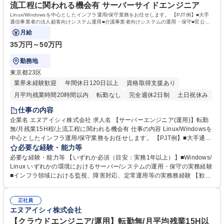
社の為、切磋琢磨出来る環境です。 学歴・資格 学歴：大学院 大学 高専 短
流工程に関われる機会有 サーバーサイドエンジニア
大 専修学校 高校 語学力： 資格：
Linux/Windowsを中心としたインフラ運用/保守業務をお任せします。 【PJT例】■大手
通信事業者の法人顧客向けシステム運用■介護事業者向けシステムの運用・保守■官公庁
向け地理情報管理システム保守
月給
35万円～50万円
勤務地
東京都23区
業界未経験歓迎
年間休日120日以上
資格取得支援あり
月平均残業時間20時間以内
転勤なし
完全週休2日制
土日祝休み
仕事の内容
企業名 エヌアイシィ株式会社 求人名 【サーバーエンジニア(運用)】転勤
無/月残業15H程/上流工程に関われる機会有 仕事の内容 Linux/Windowsを
中心としたインフラ運用/保守業務をお任せします。 【PJT例】■大手通信
事業者の法人顧客向けシステム運用■介護事業者向けシステムの運用・保
必要な経験・能力等
守■官公庁向け地理情報管理システム保守 【キャリアパス】■スペシャリ
必要な経験・能力等 【いずれか必須（目安：実務1年以上）】■Windows/
スト：在籍から5年経過したメンバーには「フェローチーム」としてマネ
Linux いずれかの環境におけるサーバー/システムの運用・保守の実務経験
ジメント業務を行わず現場でスキルを磨けるキャリアパス ■マネジメン
■インフラ領域における監視、障害対応、定常運用等の実務務経験 【歓
ト：未経験の方でもマネジメント業務に挑戦可能です。 まずは1名を担当
迎】将来的に設計・構築業務へのステップアップを希望されている方 【サ
し徐々に2～5名をご担当いただきます。 ■PM・PL：プロジェクト管理経
ポート体制】『多方面サポート体制』を運用しており、担当営業だけでな
験、メンバーマネジメント経験を積むとPM・PLへのキャリアパスもござ
正社員
くエンジニアの上司もサポートに入ります。営業担当は案件ごとの個別相
エヌアイシィ株式会社
います。※上記いずれかを選択可能です。 募集職種 【サーバーエンジニ
談、上司とは進捗管理やキャリアプランニングについて相談可能です 【資
ア(運用)】転勤無/月残業15H程/上流工程に関われる機会有
格取得制度】指定する資格を取得した方にお祝い金を最長3年間（毎月）
【クラウドエンジニア/運用】転勤無/月平均残業15H以