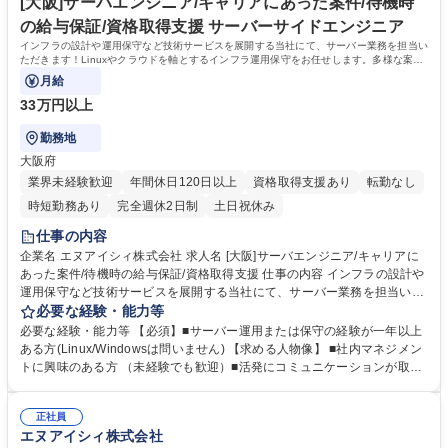
間（毎月）支給しております。 資格取得できた場合の受験料の全額負担有
[大阪]サーバエンジニア/キャリアにあった案件/待機時
学歴・資格 学歴：大学院 大学 高専 短大 専修学校 高校 語学力： 資格：
の給与保証/資格取得支援 サーバーサイドエンジニア
インフラの設計や運用保守など技術サービスを展開する当社にて、サーバー業務を担当い
ただきます！Linuxやクラウドを軸とするインフラ運用保守をお任せします。多様な案件
から経験に合うものへアサインし、将来
月給
33万円以上
勤務地
大阪府
業界未経験歓迎
年間休日120日以上
資格取得支援あり
転勤なし
時短勤務あり
完全週休2日制
土日祝休み
仕事の内容
企業名 エヌアイシィ株式会社 求人名 [大阪]サーバエンジニア/キャリアに
あった案件/待機時の給与保証/資格取得支援 仕事の内容 インフラの設計や
運用保守など技術サービスを展開する当社にて、サーバー業務を担当いた
だきます！Linuxやクラウドを軸とするインフラ運用保守をお任せしま
必要な経験・能力等
す。多様な案件から経験に合うものへアサインし、将来 的な設計構築への
必要な経験・能力等 【必須】■サーバー運用または保守の経験が一年以上
ステップアップも全面的にバックアップします。 ■通信キャリア向けデー
ある方(Linux/Windowsは問いません) 【求める人物像】 ■社内マネジメン
タ管理基盤の保守 ■医療機器メーカー向けクラウド基盤維持 ■官公庁情報
トに興味のある方 （未経験でも歓迎）■活発にコミュニケーションが取れ
システムのデータベース運用 ■アパレル向け会員システムのクラウド基盤
る方 【案件例】サーバの設計・構築・運用メイン（監視・ヘルプデスクな
構築 【仕事の魅力】待機時も給与が全額保証されるため安心して長期的な
し） ■都市OS（スマートシティ）クラウド環境構築（AWS） ■政府や自
キャリアを築けます。資格手当等の福利厚生も充実し着実な成長が可能で
正社員
治体が使用するガバメントクラウド構築（AWS） ■大学で研究を行うため
エヌアイシィ株式会社
す。 募集職種 [大阪]サーバエンジニア/キャリアにあった案件/待機時の給
に使用するインフラ環境構築（AWS, Azure） ■業務システムをオンプレ