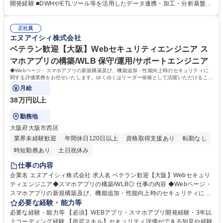
ム」としてマネジメント業務を行わず現場でスキルを磨けるキャリアパス
開発経験 ■DWHやETLツール等を活用したデータ連携・加工・分析基盤の
■マネジメント：未経験の方でもマネジメント業務に挑戦可能です。 まず
構築経験 【サポート体制】当社は『多方面サポート体制』を運用してお
は1名を担当し徐々に2～5名をご担当いただきます。 ■PM・PL：プロジ
り、担当営業だけでなくエンジニアの上司もサポートに入ります。営業担
ェクト管理経験、メンバーマネジメント経験を積むとPM・PLへのキャリ
正社員
当は案件ごとの個別相談、上司は進捗管理やキャリアプランニングについ
エヌアイシィ株式会社
アパスもございます。※上記いずれかを選択可能です。 募集職種 【BIエ
て相談できる体制をとっております。 【資格取得制度】指定する資格を取
ンジニア/設計】転勤無/月平均残業15H以内/マネジメントに挑戦可能
得した方にお祝い金を最長3年間（毎月）支給しております。 資格取得で
ベテラン歓迎【大阪】Webセキュリティエンジニア ス
きた場合の受験料の全額負担有 学歴・資格 学歴：大学院 大学 高専 短大
マホアプリの構築/WLB 保守/運用/サポートエンジニア
専修学校 高校 語学力： 資格：
◆Webページ・スマホアプリの新規構築及び、機能追加・性能向上時のセキュリティに
関する評価業務をお任せいたします。ゆくゆくはリーダー候補として活躍いただけること
を期待しております！
月給
38万円以上
勤務地
大阪府大阪市西区
業界未経験歓迎
年間休日120日以上
資格取得支援あり
転勤なし
時短勤務あり
土日祝休み
仕事の内容
企業名 エヌアイシィ株式会社 求人名 ベテラン歓迎【大阪】Webセキュリ
ティエンジニア◆スマホアプリの構築/WLB◎ 仕事の内容 ◆Webページ・
スマホアプリの新規構築及び、機能追加・性能向上時のセキュリティに関
する評価業務をお任せいたします。ゆくゆくはリーダー候補として活躍い
必要な経験・能力等
ただけることを期待しております！ 【具体的な業務内容】 ◆セキュリテ
必要な経験・能力等 【必須】WEBアプリ・スマホアプリ開発経験・3年以
ィルール（既存フレームワーク）をベースにWEBシステム（主に顧客向け
上コーディング経験 【尚可スキル】セキュリティ評価ができる知見や経験