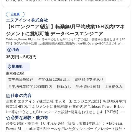
プリケーション攻撃に関する調査 ◆ビジネス部門及びIT本部内のコミュニ
能などエンジニアが働きやすい環境を目指しています！■自らが評価者の
ケーション（調整業務） 募集職種 ベテラン歓迎【東京】Webセキュリテ
立場で統制評価を実施することもあり、キャリアアップしていただけま
ィエンジニア◆スマホアプリの構築/WLB◎
正社員
す。■社内コミュニケーションの一貫として週に1回、仕事状況の確認や課
エヌアイシィ株式会社
題相談のミーティングを実施しており、入社後も不安なく仕事ができる環
境作りを整えています！ 学歴・資格 学歴：大学院 大学 高専 専修学校 語
【BIエンジニア/設計】転勤無/月平均残業15H以内/マネ
学力： 資格：
ジメントに挑戦可能 データベースエンジニア
Tableau,Power BI,Looker等を中心としたBIエンジニアの設計~開発をお任せします【PJ
T例】GCP,AWSを活用した情報基盤の構築,運用(Python/BigQuery)■GCP環境のBIダッ
シュボード開発,運用(SQL/BigQuery/Looker/DOMO)
月給
35万円～58万円
勤務地
東京都23区
業界未経験歓迎
年間休日120日以上
資格取得支援あり
月平均残業時間20時間以内
転勤なし
完全週休2日制
土日祝休み
仕事の内容
企業名 エヌアイシィ株式会社 求人名 【BIエンジニア/設計】転勤無/月平均
残業15H以内/マネジメントに挑戦可能 仕事の内容 Tableau,Power BI,Loo
ker等を中心としたBIエンジニアの設計~開発をお任せします【PJT例】GC
P,AWSを活用した情報基盤の構築,運用(Python/BigQuery)■GCP環境のBI
必要な経験・能力等
ダッシュボード開発,運用(SQL/BigQuery/Looker/DOMO) 【キャリアパ
必要な経験・能力等 【いずれか必須（目安：実務1年以上）】■Tableau、
ス】■スペシャリスト：在籍から5年経過したメンバーには「フェローチー
Power BI、Looker等のBIツールを用いたダッシュボード／レポート設計・