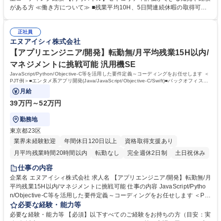
WEB）のセキュリティに関する評価 ◆サイバーインシデント時のWEBア
がある方 ≪働き方について≫ ■残業平均10H、5日間連続休暇の取得可能
プリケーション攻撃に関する調査 ◆ビジネス部門及びIT本部内のコミュニ
などエンジニアが働きやすい環境を目指しています！■自らが評価者の立
ケーション（調整業務） 募集職種 ベテラン歓迎【大阪】Webセキュリテ
場で統制評価を実施することもあり、キャリアアップしていただけます。
ィエンジニア◆スマホアプリの構築/WLB◎
正社員
■社内コミュニケーションの一貫として週に1回、仕事状況の確認や課題相
エヌアイシィ株式会社
談のミーティングを実施しており、入社後も不安なく仕事ができる環境作
りを整えています！ 学歴・資格 学歴：大学院 大学 高専 専修学校 語学
【アプリエンジニア/開発】転勤無/月平均残業15H以内/
力： 資格：
マネジメントに挑戦可能 汎用機SE
JavaScript/Python/Objective-C等を活用した要件定義～コーディングをお任せします ＜
PJT例＞■エンタメ系アプリ開発(Java/JavaScript/Objective-C/Swift)■バックオフィス業
務における生成AI活用トライアル(Python)
月給
39万円～52万円
勤務地
東京都23区
業界未経験歓迎
年間休日120日以上
資格取得支援あり
月平均残業時間20時間以内
転勤なし
完全週休2日制
土日祝休み
仕事の内容
企業名 エヌアイシィ株式会社 求人名 【アプリエンジニア/開発】転勤無/月
平均残業15H以内/マネジメントに挑戦可能 仕事の内容 JavaScript/Pytho
n/Objective-C等を活用した要件定義～コーディングをお任せします ＜PJ
T例＞■エンタメ系アプリ開発(Java/JavaScript/Objective-C/Swift)■バック
必要な経験・能力等
オフィス業務における生成AI活用トライアル(Python) 【キャリアパス】■
必要な経験・能力等 【必須】以下すべてのご経験をお持ちの方（目安：実