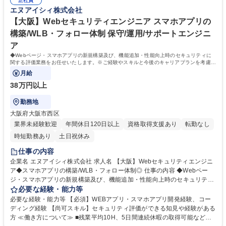
bセキュリティエンジニア◆スマホアプリの構築/WLB・フォロー体制◎
正社員
コミュニケーションの一貫として週に1回、仕事状況の確認や課題相談の
エヌアイシィ株式会社
ミーティングを実施しており、入社後も不安なく仕事ができる環境作りを
整えています！ 学歴・資格 学歴：大学院 大学 高専 専修学校 語学力： 資
【大阪】Webセキュリティエンジニア スマホアプリの
格：
構築/WLB・フォロー体制 保守/運用/サポートエンジニ
ア
◆Webページ・スマホアプリの新規構築及び、機能追加・性能向上時のセキュリティに
関する評価業務をお任せいたします。※ご経験やスキルと今後のキャリアプランを考慮
し、スキルに応じた業務をアサイン致します。
月給
38万円以上
勤務地
大阪府大阪市西区
業界未経験歓迎
年間休日120日以上
資格取得支援あり
転勤なし
時短勤務あり
土日祝休み
仕事の内容
企業名 エヌアイシィ株式会社 求人名 【大阪】Webセキュリティエンジニ
ア◆スマホアプリの構築/WLB・フォロー体制◎ 仕事の内容 ◆Webペー
ジ・スマホアプリの新規構築及び、機能追加・性能向上時のセキュリティ
に関する評価業務をお任せいたします。※ご経験やスキルと今後のキャリ
必要な経験・能力等
アプランを考慮し、スキルに応じた業務をアサイン致します。 【具体的な
必要な経験・能力等 【必須】WEBアプリ・スマホアプリ開発経験、コー
業務内容】 ◆セキュリティルール（既存フレームワーク）をベースにWE
ディング経験 【尚可スキル】セキュリティ評価ができる知見や経験がある
Bシステム（主に顧客向けWEB）のセキュリティに関する評価 ◆サイバー
方 ≪働き方について≫ ■残業平均10H、5日間連続休暇の取得可能などエ
インシデント時のWEBアプリケーション攻撃に関する調査 ◆ビジネス部