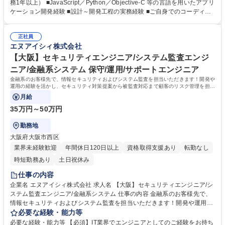
スペシャリスト：在籍から5年経過したメンバーには「フェローチーム」
務1年以上） ■JavaScript／Python／Objective-C 等の言語を用いたアプリ
としてマネジメント業務を行わず現場でスキルを磨けるキャリアパス ■マ
ケーション開発経験 ■設計～開発工程の実務経験 ■ご自身でのコーディン
ネジメント：未経験の方でもマネジメント業務に挑戦可能です。 まずは1
グ経験 【サポート体制】当社は『多方面サポート体制』を運用しており、
名を担当し徐々に2～5名をご担当いただきます。 ■PM・PL：プロジェク
担当営業だけでなくエンジニアの上司もサポートに入ります。営業担当は
ト管理経験、メンバーマネジメント経験を積むとPM・PLへのキャリアパ
正社員
案件ごとの個別相談、上司は進捗管理やキャリアプランニングについて相
エヌアイシィ株式会社
スもございます。※上記いずれかを選択可能です。 募集職種 【アプリエ
談できる体制をとっております。 【資格取得制度】指定する資格を取得し
ンジニア/開発】転勤無/月平均残業15H以内/マネジメントに挑戦可能
た方にお祝い金を最長3年間（毎月）支給しております。 資格取得できた
【大阪】セキュリティエンジニア/システム監査エンジ
場合の受験料の全額負担有 学歴・資格 学歴：大学院 大学 高専 短大 専修
ニア/金融系システム 保守/運用/サポートエンジニア
学校 高校 語学力： 資格：
金融系のお客様先で、情報セキュリティおよびシステム監査を担当いただきます！開発や
運用の経験を活かし、セキュリティ対策提案から被監査対応まで顧客のリスク管理を担う
役割です。1つのプロジェクトに長期で
月給
35万円～50万円
勤務地
大阪府大阪市西区
業界未経験歓迎
年間休日120日以上
資格取得支援あり
転勤なし
時短勤務あり
土日祝休み
仕事の内容
企業名 エヌアイシィ株式会社 求人名 【大阪】セキュリティエンジニア/シ
ステム監査エンジニア/金融系システム 仕事の内容 金融系のお客様先で、
情報セキュリティおよびシステム監査を担当いただきます！開発や運用の
経験を活かし、セキュリティ対策提案から被監査対応まで顧客のリスク管
必要な経験・能力等
理を担う役割です。1つのプロジェクトに長期で アサインとなるため、上
必要な経験・能力等 【必須】IT業界でエンジニアとしてのご経験をお持ち