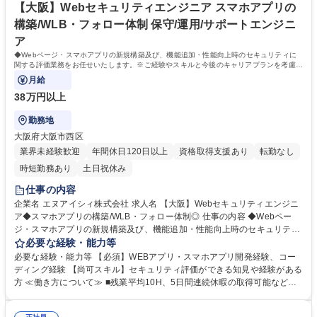
与保証/資格取得支援
環境からクラウド環境へ移行（Linux,AWS） ■通信会社で使用されている
【大阪】Webセキュリティエンジニア スマホアプリの
業務アプリのインフラ運用保守（Linux） 学歴・資格 学歴：大学院 大学
構築/WLB・フォロー体制 保守/運用/サポートエンジニ
高専 短大 専修学校 高校 語学力： 資格：
ア
◆Webページ・スマホアプリの新規構築及び、機能追加・性能向上時のセキュリティに
関する評価業務をお任せいたします。※ご経験やスキルと今後のキャリアプランを考慮
し、スキルに応じた業務をアサイン致します。
月給
38万円以上
勤務地
大阪府大阪市西区
業界未経験歓迎
年間休日120日以上
資格取得支援あり
転勤なし
時短勤務あり
土日祝休み
仕事の内容
企業名 エヌアイシィ株式会社 求人名 【大阪】Webセキュリティエンジニ
ア◆スマホアプリの構築/WLB・フォロー体制◎ 仕事の内容 ◆Webペー
ジ・スマホアプリの新規構築及び、機能追加・性能向上時のセキュリティ
に関する評価業務をお任せいたします。※ご経験やスキルと今後のキャリ
必要な経験・能力等
アプランを考慮し、スキルに応じた業務をアサイン致します。 【具体的な
必要な経験・能力等 【必須】WEBアプリ・スマホアプリ開発経験、コー
業務内容】 ◆セキュリティルール（既存フレームワーク）をベースにWE
ディング経験 【尚可スキル】セキュリティ評価ができる知見や経験がある
Bシステム（主に顧客向けWEB）のセキュリティに関する評価 ◆サイバー
方 ≪働き方について≫ ■残業平均10H、5日間連続休暇の取得可能などエ
インシデント時のWEBアプリケーション攻撃に関する調査 ◆ビジネス部
ンジニアが働きやすい環境を目指しています！■自らが評価者の立場で統
門及びIT本部内のコミュニケーション（調整業務） 募集職種 【大阪】We
制評価を実施することもあり、キャリアアップしていただけます。■社内