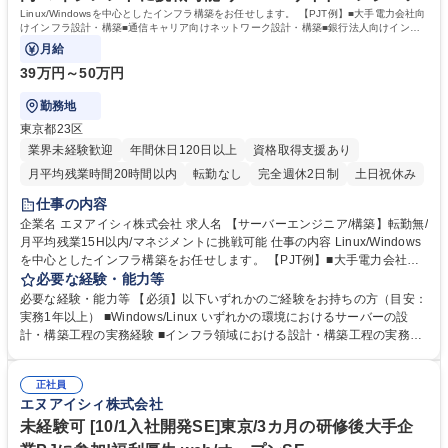
Linux/Windowsを中心としたインフラ構築をお任せします。 【PJT例】■大手電力会社向
けインフラ設計・構築■通信キャリア向けネットワーク設計・構築■銀行法人向けインタ
ーネットバンキング関連システム更改
月給
39万円～50万円
勤務地
東京都23区
業界未経験歓迎
年間休日120日以上
資格取得支援あり
月平均残業時間20時間以内
転勤なし
完全週休2日制
土日祝休み
仕事の内容
企業名 エヌアイシィ株式会社 求人名 【サーバーエンジニア/構築】転勤無/
月平均残業15H以内/マネジメントに挑戦可能 仕事の内容 Linux/Windows
を中心としたインフラ構築をお任せします。 【PJT例】■大手電力会社向
けインフラ設計・構築■通信キャリア向けネットワーク設計・構築■銀行法
必要な経験・能力等
人向けインターネットバンキング関連システム更改 【キャリアパス】■ス
必要な経験・能力等 【必須】以下いずれかのご経験をお持ちの方（目安：
ペシャリスト：在籍から5年経過したメンバーには「フェローチーム」と
実務1年以上） ■Windows/Linux いずれかの環境におけるサーバーの設
してマネジメント業務を行わず現場でスキルを磨けるキャリアパス ■マネ
計・構築工程の実務経験 ■インフラ領域における設計・構築工程の実務経
ジメント：未経験の方でもマネジメント業務に挑戦可能です。 まずは1名
験 【サポート体制】当社は『多方面サポート体制』を運用しており、担当
を担当し徐々に2～5名をご担当いただきます。 ■PM・PL：プロジェクト
営業だけでなくエンジニアの上司もサポートに入ります。営業担当は案件
管理経験、メンバーマネジメント経験を積むとPM・PLへのキャリアパス
正社員
ごとの個別相談、上司は進捗管理やキャリアプランニングについて相談で
エヌアイシィ株式会社
もございます。※上記いずれかを選択可能です。 募集職種 【サーバーエ
きる体制をとっております。 【資格取得制度】指定する資格を取得した方
ンジニア/構築】転勤無/月平均残業15H以内/マネジメントに挑戦可能
にお祝い金を最長3年間（毎月）支給しております。 資格取得できた場合
未経験可 [10/1入社開発SE]東京/3カ月の研修後大手企
の受験料の全額負担有 学歴・資格 学歴：大学院 大学 高専 短大 専修学校