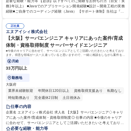
SQL)■官公庁向け電子申請システム開発(Java/JSP) 【キャリアパス】■ス
必要な経験・能力等 【必須】以下すべてのご経験をお持ちの方（目安：実
ペシャリスト：在籍から5年経過したメンバーには「フェローチーム」と
務1年以上） ■Javaでのアプリケーション開発経験■設計～開発工程の実務
してマネジメント業務を行わず現場でスキルを磨けるキャリアパス ■マネ
経験■ご自身でのコーディング経験（Java） 【サポート体制】当社は『多
ジメント：未経験の方でもマネジメント業務に挑戦可能です。 まずは1名
方面サポート体制』を運用しており、担当営業だけでなくエンジニアの上
を担当し徐々に2～5名をご担当いただきます。 ■PM・PL：プロジェクト
司もサポートに入ります。営業担当は案件ごとの個別相談、上司は進捗管
管理経験、メンバーマネジメント経験を積むとPM・PLへのキャリアパス
正社員
理やキャリアプランニングについて相談できる体制をとっております。
エヌアイシィ株式会社
もございます。※上記いずれかを選択可能です。 募集職種 【アプリSE(Ja
【資格取得制度】指定する資格を取得した方にお祝い金を最長3年間（毎
va)/開発】転勤無/月平均残業15H以内/マネジメントに挑戦可能
月）支給しております。 資格取得できた場合の受験料の全額負担有 学
【大阪】サーバエンジニア キャリアにあった案件/育成
歴・資格 学歴：大学院 大学 高専 短大 専修学校 高校 語学力： 資格：
体制・資格取得制度 サーバーサイドエンジニア
■今後のキャリアに合わせて、サーバエンジニアとしてご活躍いただきたいと考えており
ます。得意な領域が一人一人違っていると思いますので、一緒に相談をしながら案件を決
めていければと思います。
月給
33万円以上
勤務地
大阪府
業界未経験歓迎
年間休日120日以上
資格取得支援あり
転勤なし
時短勤務あり
完全週休2日制
土日祝休み
仕事の内容
企業名 エヌアイシィ株式会社 求人名 【大阪】サーバエンジニア◇キャリ
アにあった案件/育成体制・資格取得制度◎ 仕事の内容 ■今後のキャリア
に合わせて、サーバエンジニアとしてご活躍いただきたいと考えておりま
す。得意な領域が一人一人違っていると思いますので、一緒に相談をしな
必要な経験・能力等