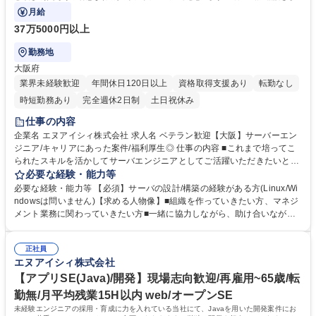
がら案件を決めていければと思います。
月給
37万5000円以上
勤務地
大阪府
業界未経験歓迎
年間休日120日以上
資格取得支援あり
転勤なし
時短勤務あり
完全週休2日制
土日祝休み
仕事の内容
企業名 エヌアイシィ株式会社 求人名 ベテラン歓迎【大阪】サーバーエン
ジニア/キャリアにあった案件/福利厚生◎ 仕事の内容 ■これまで培ってこ
られたスキルを活かしてサーバエンジニアとしてご活躍いただきたいと考
えております。得意な領域が一人一人違っていると思いますので、一緒に
必要な経験・能力等
相談をしながら案件を決めていければと思います。 【案件例】サーバの設
必要な経験・能力等 【必須】サーバの設計/構築の経験がある方(Linux/Wi
計・構築・運用メイン（監視・ヘルプデスクなし） ■都市OS（スマートシ
ndowsは問いません)【求める人物像】■組織を作っていきたい方、マネジ
ティ）クラウド環境構築（AWS） ■政府や自治体が使用するガバメントク
メント業務に関わっていきたい方■一緒に協力しながら、助け合いながら
ラウド構築（AWS） ■大学で研究を行うために使用するインフラ環境構築
働いていきたい方 【当社の魅力】 ★定期的に懇親会などで、先輩・後輩/
（AWS, Azure） ■業務システムをオンプレ環境からクラウド環境へ移行
エンジニア・営業・人事など所属部署は関係なくコミュニケーションを取
（Linux,AWS） ■通信会社で使用されている業務アプリのインフラ運用保
正社員
っております。温厚なメンバーが多く、少しでも困った事があれば、気軽
エヌアイシィ株式会社
守（Linux） 募集職種 ベテラン歓迎【大阪】サーバーエンジニア/キャリ
に相談できる環境です！ ★資格取得制度：指定する資格を取得した方にお
アにあった案件/福利厚生◎
祝い金を最長3年間（毎月）支給しております。資格取得できた場合、受
【アプリSE(Java)/開発】現場志向歓迎/再雇用~65歳/転
験料の全額負担有 学歴・資格 学歴：大学院 大学 高専 短大 専修学校 高校
勤無/月平均残業15H以内 web/オープンSE
語学力： 資格：
未経験エンジニアの採用・育成に力を入れている当社にて、Javaを用いた開発案件にお