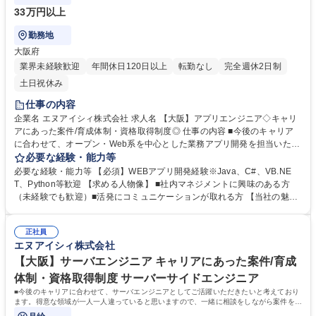
33万円以上
勤務地
大阪府
業界未経験歓迎
年間休日120日以上
転勤なし
完全週休2日制
土日祝休み
仕事の内容
企業名 エヌアイシィ株式会社 求人名 【大阪】アプリエンジニア◇キャリ
アにあった案件/育成体制・資格取得制度◎ 仕事の内容 ■今後のキャリア
に合わせて、オープン・Web系を中心とした業務アプリ開発を担当いただ
きます。得意な領域が違っていると思いますので、一緒に相談をしながら
必要な経験・能力等
決めていければと思います。 ≪案件例≫上流工程から幅広く担当していた
必要な経験・能力等 【必須】WEBアプリ開発経験※Java、C#、VB.NE
だけます！ ■通信会社で使用されるシステム開発（Java/HTML） ■コール
T、Python等歓迎 【求める人物像】 ■社内マネジメントに興味のある方
センターで使用される顧客管理システム開（Java/JavaScript）■製造業向
（未経験でも歓迎）■活発にコミュニケーションが取れる方 【当社の魅
け分析アプリ開発（C#、C++） ■バックオフィス業務における生成AIアプ
力】 ★定期的に懇親会などで、先輩・後輩/エンジニア・営業・人事など
リ開発（Python） ■家電量販店向けPOSシステム開発（C#、VB.net） 募
所属部署は関係なくコミュニケーションを取っております。温厚なメンバ
集職種 【大阪】アプリエンジニア◇キャリアにあった案件/育成体制・資
正社員
ーが多く、少しでも困った事があれば、気軽に相談できる環境です！ ★資
エヌアイシィ株式会社
格取得制度◎
格取得制度：指定する資格を取得した方にお祝い金を最長3年間（毎月）
支給しております。資格取得できた場合、受験料の全額負担有 学歴・資格
【大阪】サーバエンジニア キャリアにあった案件/育成
学歴：大学院 大学 高専 短大 専修学校 高校 語学力： 資格：
体制・資格取得制度 サーバーサイドエンジニア
■今後のキャリアに合わせて、サーバエンジニアとしてご活躍いただきたいと考えており
ます。得意な領域が一人一人違っていると思いますので、一緒に相談をしながら案件を決
めていければと思います。