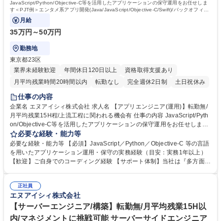
JavaScript/Python/Objective-C等を活用したアプリケーションの保守運用をお任せしま
す＜PJT例＞エンタメ系アプリ開発(Java/JavaScript/Objective-C/Swift)/バックオフィス
業務における生成AI活用トライアル(Python)
月給
35万円～50万円
勤務地
東京都23区
業界未経験歓迎
年間休日120日以上
資格取得支援あり
月平均残業時間20時間以内
転勤なし
完全週休2日制
土日祝休み
仕事の内容
企業名 エヌアイシィ株式会社 求人名 【アプリエンジニア(運用)】転勤無/
月平均残業15H程/上流工程に関われる機会有 仕事の内容 JavaScript/Pyth
on/Objective-C等を活用したアプリケーションの保守運用をお任せします
＜PJT例＞エンタメ系アプリ開発(Java/JavaScript/Objective-C/Swift)/バッ
必要な経験・能力等
クオフィス業務における生成AI活用トライアル(Python) 【キャリアパス】
必要な経験・能力等 【必須】JavaScript／Python／Objective-C 等の言語
■スペシャリスト：在籍から5年経過したメンバーには「フェローチーム」
を用いたアプリケーション運用・保守の実務経験（目安：実務1年以上）
としてマネジメント業務を行わず現場でスキルを磨けるキャリアパス ■マ
【歓迎】ご自身でのコーディング経験 【サポート体制】当社は『多方面サ
ネジメント：未経験の方でもマネジメント業務に挑戦可能です。 まずは1
ポート体制』を運用しており、担当営業だけでなくエンジニアの上司もサ
名を担当し徐々に2～5名をご担当いただきます。 ■PM・PL：プロジェク
ポートに入ります。営業担当は案件ごとの個別相談、上司は進捗管理やキ
ト管理経験、メンバーマネジメント経験を積むとPM・PLへのキャリアパ
正社員
ャリアプランニングについて相談できる体制をとっております。 【資格取
エヌアイシィ株式会社
スもございます。※上記いずれかを選択可能です。 募集職種 【アプリエ
得制度】指定する資格を取得した方にお祝い金を最長3年間（毎月）支給
ンジニア(運用)】転勤無/月平均残業15H程/上流工程に関われる機会有
しております。 資格取得できた場合の受験料の全額負担有 学歴・資格 学
【サーバーエンジニア/構築】転勤無/月平均残業15H以
歴：大学院 大学 高専 短大 専修学校 高校 語学力： 資格：
内/マネジメントに挑戦可能 サーバーサイドエンジニア