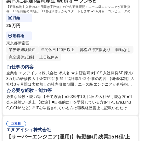
業PJに参加!福利厚生 web/オープンSE
高校 語学力： 資格：
【研修体制】入社後3ヶ月間は実務無しの社内研修期間：エース級エンジニアが直接指
導！10名前後の同期と「IT基礎研修」からスタートします ■1ヵ月目：コンピュータの仕
組みやサーバ・ネットワークの基礎知識等
月給
25万円
勤務地
東京都新宿区
業界未経験歓迎
年間休日120日以上
資格取得支援あり
転勤なし
完全週休2日制
土日祝休み
仕事の内容
企業名 エヌアイシィ株式会社 求人名 ★未経験可★[10/1入社開発SE]東京/
3カ月の研修後大手企業PJに参加！福利厚生◎ 仕事の内容 【研修体制】入
社後3ヶ月間は実務無しの社内研修期間：エース級エンジニアが直接指
導！10名前後の同期と「IT基礎研修」からスタートします ■1ヵ月目：コ
必要な経験・能力等
ンピュータの仕組みやサーバ・ネットワークの基礎知識等 イチから学習■
必要な経験・能力等 【全て必須】■2026年10月1日の入社が可能な方 ■社
2ヵ月目：代表的なプログラミング言語「Java」を基礎からレクチャー
会人経験1年以上 【歓迎】■自発的にITを学習している方(PHP,Java,Linu
「講義で知識を習得→課題を解く」を繰り返し実施します■3ヵ月目：1,2
C,CCNAなど) ※ITを学習されている方は職務経歴書上に記載いただけま
ヶ月目で得た知識を活かし、実務相当の課題を行います。(システムの設
すと幸いです 【魅力】・社内エース級の現役エンジニアが専任講師として
計書作成や簡単なアプリケーション開発等) ※研修中にに「Oracle Java B
研修を担当 ・独自の研修カリキュラムを作成し「OJT研修ではなくOFF-J
ronze」という資格を取得します(取得率98％） 【研修後】大手事業会社
正社員
T 研修」「自習形式ではなく対話型の講義」にこだわって運営しておりま
エヌアイシィ株式会社
のプロジェクトに参画、開発～テストの実施 募集職種 ★未経験可★[10/1
す。 ・これまでに150名以上の研修卒業生を輩出し、文系出身者が9割！
入社開発SE]東京/3カ月の研修後大手企業PJに参加！福利厚生◎
・異業種、異職種からの転職社が大半です。 ・10名前後の同期と同時入
【サーバーエンジニア(運用)】転勤無/月残業15H程/上