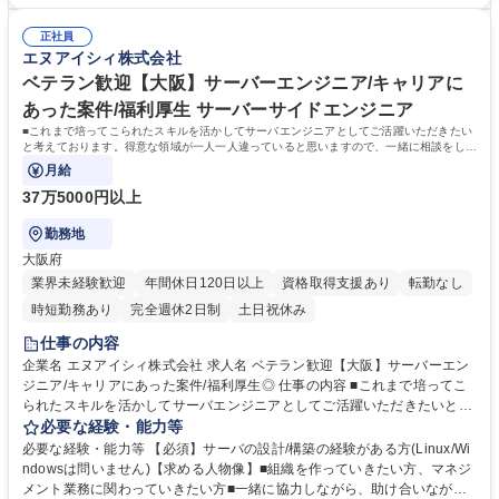
ンジニアが働きやすい環境を目指しています！■自らが評価者の立場で統
門及びIT本部内のコミュニケーション（調整業務） 募集職種 【大阪】We
制評価を実施することもあり、キャリアアップしていただけます。■社内
bセキュリティエンジニア◆スマホアプリの構築/WLB・フォロー体制◎
正社員
コミュニケーションの一貫として週に1回、仕事状況の確認や課題相談の
エヌアイシィ株式会社
ミーティングを実施しており、入社後も不安なく仕事ができる環境作りを
整えています！ 学歴・資格 学歴：大学院 大学 高専 専修学校 語学力： 資
ベテラン歓迎【大阪】サーバーエンジニア/キャリアに
格：
あった案件/福利厚生 サーバーサイドエンジニア
■これまで培ってこられたスキルを活かしてサーバエンジニアとしてご活躍いただきたい
と考えております。得意な領域が一人一人違っていると思いますので、一緒に相談をしな
がら案件を決めていければと思います。
月給
37万5000円以上
勤務地
大阪府
業界未経験歓迎
年間休日120日以上
資格取得支援あり
転勤なし
時短勤務あり
完全週休2日制
土日祝休み
仕事の内容
企業名 エヌアイシィ株式会社 求人名 ベテラン歓迎【大阪】サーバーエン
ジニア/キャリアにあった案件/福利厚生◎ 仕事の内容 ■これまで培ってこ
られたスキルを活かしてサーバエンジニアとしてご活躍いただきたいと考
えております。得意な領域が一人一人違っていると思いますので、一緒に
必要な経験・能力等
相談をしながら案件を決めていければと思います。 【案件例】サーバの設
必要な経験・能力等 【必須】サーバの設計/構築の経験がある方(Linux/Wi
計・構築・運用メイン（監視・ヘルプデスクなし） ■都市OS（スマートシ
ndowsは問いません)【求める人物像】■組織を作っていきたい方、マネジ
ティ）クラウド環境構築（AWS） ■政府や自治体が使用するガバメントク
メント業務に関わっていきたい方■一緒に協力しながら、助け合いながら