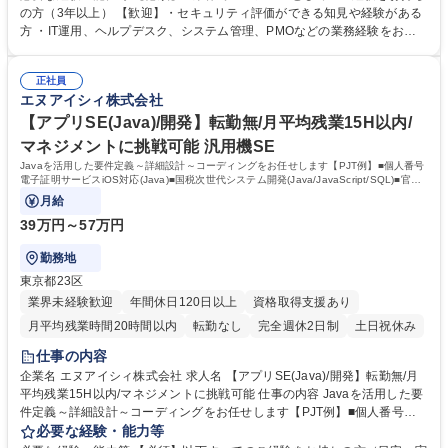
流工程の専門家として着実にステップアップし、キャリアを築ける環境で
の方（3年以上） 【歓迎】・セキュリティ評価ができる知見や経験がある
す。 【具体的には】■金融顧客向けセキュリティ対策の提案 ■監査法人等
方 ・IT運用、ヘルプデスク、システム管理、PMOなどの業務経験をお持
に対する被監査対応の実施 ■システムリスク管理を通じた安全性向上 ■関
ちの方 ・CSIRT、ISAC運用経験 ・コンサルタント、ビジネスアナリス
連部署との折衝およびプロジェクト推進 ■セキュリティ方針の策定支援
ト、PM/PMO経験 ・被IT監査の対応経験 ・PMP、プロジェクトマネージ
【魅力】運用や開発の経験から、市場価値の高いセキュリティ監査の上流
正社員
ャ、CompTIA Project+、クラウド関連 ・システム監査技術者、公認情報
エヌアイシィ株式会社
工程へ挑戦できます。 募集職種 【大阪】セキュリティエンジニア/システ
システム監査人(CISA)、クラウド関連 学歴・資格 学歴：大学院 大学 高専
ム監査エンジニア/金融系システム
専修学校 語学力： 資格：
【アプリSE(Java)/開発】転勤無/月平均残業15H以内/
マネジメントに挑戦可能 汎用機SE
Javaを活用した要件定義～詳細設計～コーディングをお任せします【PJT例】■個人番号
電子証明サービスiOS対応(Java)■国税次世代システム開発(Java/JavaScript/SQL)■官公
庁向け電子申請システム開発(Java/JSP)
月給
39万円～57万円
勤務地
東京都23区
業界未経験歓迎
年間休日120日以上
資格取得支援あり
月平均残業時間20時間以内
転勤なし
完全週休2日制
土日祝休み
仕事の内容
企業名 エヌアイシィ株式会社 求人名 【アプリSE(Java)/開発】転勤無/月
平均残業15H以内/マネジメントに挑戦可能 仕事の内容 Javaを活用した要
件定義～詳細設計～コーディングをお任せします【PJT例】■個人番号電
子証明サービスiOS対応(Java)■国税次世代システム開発(Java/JavaScript/
必要な経験・能力等