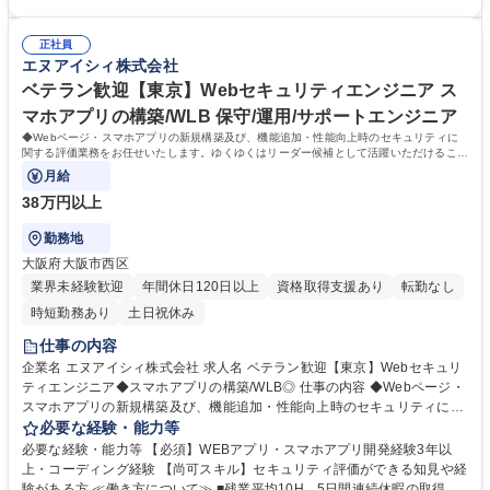
ラウド構築（AWS） ■大学で研究を行うために使用するインフラ環境構築
働いていきたい方 【当社の魅力】 ★定期的に懇親会などで、先輩・後輩/
（AWS, Azure） ■業務システムをオンプレ環境からクラウド環境へ移行
エンジニア・営業・人事など所属部署は関係なくコミュニケーションを取
（Linux,AWS） ■通信会社で使用されている業務アプリのインフラ運用保
正社員
っております。温厚なメンバーが多く、少しでも困った事があれば、気軽
エヌアイシィ株式会社
守（Linux） 募集職種 ベテラン歓迎【大阪】サーバーエンジニア/キャリ
に相談できる環境です！ ★資格取得制度：指定する資格を取得した方にお
アにあった案件/福利厚生◎
祝い金を最長3年間（毎月）支給しております。資格取得できた場合、受
ベテラン歓迎【東京】Webセキュリティエンジニア ス
験料の全額負担有 学歴・資格 学歴：大学院 大学 高専 短大 専修学校 高校
マホアプリの構築/WLB 保守/運用/サポートエンジニア
語学力： 資格：
◆Webページ・スマホアプリの新規構築及び、機能追加・性能向上時のセキュリティに
関する評価業務をお任せいたします。ゆくゆくはリーダー候補として活躍いただけること
を期待しております！
月給
38万円以上
勤務地
大阪府大阪市西区
業界未経験歓迎
年間休日120日以上
資格取得支援あり
転勤なし
時短勤務あり
土日祝休み
仕事の内容
企業名 エヌアイシィ株式会社 求人名 ベテラン歓迎【東京】Webセキュリ
ティエンジニア◆スマホアプリの構築/WLB◎ 仕事の内容 ◆Webページ・
スマホアプリの新規構築及び、機能追加・性能向上時のセキュリティに関
する評価業務をお任せいたします。ゆくゆくはリーダー候補として活躍い
必要な経験・能力等
ただけることを期待しております！ 【具体的な業務内容】 ◆セキュリテ
必要な経験・能力等 【必須】WEBアプリ・スマホアプリ開発経験3年以
ィルール（既存フレームワーク）をベースにWEBシステム（主に顧客向け
上・コーディング経験 【尚可スキル】セキュリティ評価ができる知見や経
WEB）のセキュリティに関する評価 ◆サイバーインシデント時のWEBア
験がある方 ≪働き方について≫ ■残業平均10H、5日間連続休暇の取得可