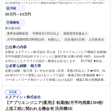
向け保険年金システムクラウド構築(AWS)■大手旅行会社サービスのクラウド移行(AWS)
■省庁向けシステムクラウド移行(Azure)
月給
39万円～53万円
勤務地
東京都23区
業界未経験歓迎
年間休日120日以上
資格取得支援あり
月平均残業時間20時間以内
転勤なし
完全週休2日制
土日祝休み
仕事の内容
企業名 エヌアイシィ株式会社 求人名 【クラウドエンジニア/構築】転勤無/
月平均残業15H以内/マネジメントに挑戦可能 仕事の内容 AWS、Azure等
を中心としたクラウドの設計～構築をお任せします。 【PJT例】■自治体
向け保険年金システムクラウド構築(AWS)■大手旅行会社サービスのクラ
必要な経験・能力等
ウド移行(AWS)■省庁向けシステムクラウド移行(Azure) 【キャリアパス】
必要な経験・能力等 【いずれか必須（目安：実務1年以上）】■AWS、Az
■スペシャリスト：在籍から5年経過したメンバーには「フェローチーム」
ure等のクラウド環境におけるインフラ設計・構築工程の実務経験 ■サー
としてマネジメント業務を行わず現場でスキルを磨けるキャリアパス ■マ
バー/ネットワーク等のインフラ領域における設計・構築工程の実務経験
ネジメント：未経験の方でもマネジメント業務に挑戦可能です。 まずは1
【サポート体制】当社は『多方面サポート体制』を運用しており、担当営
名を担当し徐々に2～5名をご担当いただきます。 ■PM・PL：プロジェク
業だけでなくエンジニアの上司もサポートに入ります。営業担当は案件ご
ト管理経験、メンバーマネジメント経験を積むとPM・PLへのキャリアパ
正社員
との個別相談、上司は進捗管理やキャリアプランニングについて相談でき
エヌアイシィ株式会社
スもございます。※上記いずれかを選択可能です。 募集職種 【クラウド
る体制をとっております。 【資格取得制度】指定する資格を取得した方に
エンジニア/構築】転勤無/月平均残業15H以内/マネジメントに挑戦可能
お祝い金を最長3年間（毎月）支給しております。 資格取得できた場合の
【アプリエンジニア(運用)】転勤無/月平均残業15H程/
受験料の全額負担有 学歴・資格 学歴：大学院 大学 高専 短大 専修学校 高
上流工程に関われる機会有 汎用機SE
校 語学力： 資格：