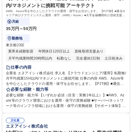
支給しております。 資格取得できた場合の受験料の全額負担有 学歴・資
内/マネジメントに挑戦可能 アーキテクト
格 学歴：大学院 大学 高専 短大 専修学校 高校 語学力： 資格：
AWS、Azure等を中心としたクラウドの運用・保守をお任せします。 【PJT例】■通信キ
ャリア向けクラウドシステム運用・保守（AWS／Azure）■大手金融機関向け技術支援・
保守（Azure）等
月給
35万円～50万円
勤務地
東京都23区
業界未経験歓迎
年間休日120日以上
資格取得支援あり
月平均残業時間20時間以内
転勤なし
完全週休2日制
土日祝休み
仕事の内容
企業名 エヌアイシィ株式会社 求人名 【クラウドエンジニア/運用】転勤無/
月平均残業15H以内/マネジメントに挑戦可能 仕事の内容 AWS、Azure等
を中心としたクラウドの運用・保守をお任せします。 【PJT例】■通信キ
ャリア向けクラウドシステム運用・保守（AWS／Azure）■大手金融機関
必要な経験・能力等
向け技術支援・保守（Azure）等 【キャリアパス】■スペシャリスト：在
必要な経験・能力等 【いずれか必須（目安：実務1年以上）】■AWS、Az
籍から5年経過したメンバーには「フェローチーム」としてマネジメント
ure等のクラウド環境における運用・保守の実務経験 ■サーバー/ネットワ
業務を行わず現場でスキルを磨けるキャリアパス ■マネジメント：未経験
ーク等のインフラ領域における運用・保守の実務経験 【サポート体制】当
の方でもマネジメント業務に挑戦可能です。 まずは1名を担当し徐々に2
社は『多方面サポート体制』を運用しており、担当営業だけでなくエンジ
～5名をご担当いただきます。 ■PM・PL：プロジェクト管理経験、メンバ
ニアの上司もサポートに入ります。営業担当は案件ごとの個別相談、上司
ーマネジメント経験を積むとPM・PLへのキャリアパスもございます。※
正社員
は進捗管理やキャリアプランニングについて相談できる体制をとっており
エヌアイシィ株式会社
上記いずれかを選択可能です。 募集職種 【クラウドエンジニア/運用】転
ます。 【資格取得制度】指定する資格を取得した方にお祝い金を最長3年
勤無/月平均残業15H以内/マネジメントに挑戦可能