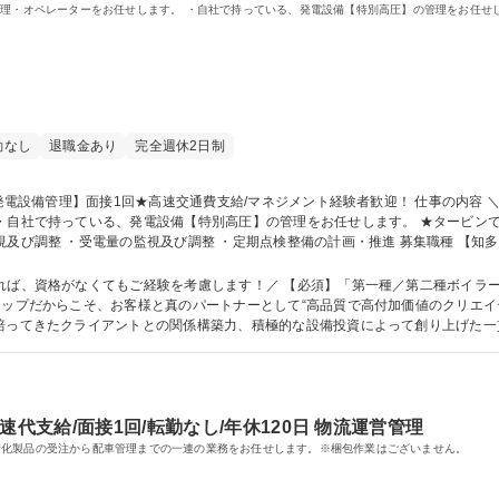
管理・オペレーターをお任せします。 ・自社で持っている、発電設備【特別高圧】の管理をお任せ
勤なし
退職金あり
完全週休2日制
電設備【特別高圧】の管理をお任せします。 ★タービンでの発電をしています！ ■業務内容 ・設備の巡
視及び調整 ・定期点検整備の計画・推進 募集職種 【知多/自社発電設備管理】面接1回★高速交通費支
れば、資格がなくてもご経験を考慮します！／ 【必須】「第一種／第二種ボイラ
培ってきたクライアントとの関係構築力、積極的な設備投資によって創り上げた一
リー保有台数業界トップ)を武器に参入障壁を高めています。 学歴・資格 学歴：大学院 大学 高専 語学力： 資格：
代支給/面接1回/転勤なし/年休120日 物流運営管理
糖化製品の受注から配車管理までの一連の業務をお任せします。※梱包作業はございません。