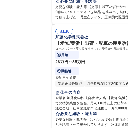
維持します。将来的には設備改善や効率化にも関わり、工場全体の生
必要な経験・能力等
る/世界水準の製糖技術
必要な経験・能力等 【必須】以下いずれかのご経験・知見 設備の知見、溶接、CAD操作 【■当社の強み～トップだからこそ、お客様と
価値のクリエイティブな製品”を生み出し続け
て創り上げた一貫生産ライン、圧倒的な配送能力(タンクローリー
格：
正社員
加藤化学株式会社
【愛知/美浜】出荷・配車の運用改善
コーンスターチ等を扱う当社にて、受注から配車管理ま
月給
28万円～35万円
勤務地
愛知県知多郡
業界未経験歓迎
月平均残業時間20時間以
仕事の内容
企業名 加藤化学株式会社 求人名 【愛知/美浜】出荷・配車の運用改善・司令塔/面接1回◎/通勤高速代支給 仕事の内容 コーンスターチ等を扱う当社にて、受注から配車管理ま
での物流業務を担当。月4,000件以上の出荷を支える司令塔ポジションです。 販売管理部にて、コー
運送会社・社内製造部門と連携し、月4,00
必要な経験・能力等
必要な経験・能力等 【いずれか必須】物流企画/在庫・
ちを説得させて動かしていきます 【■採用背