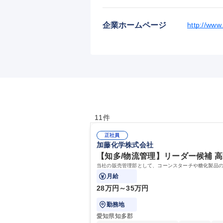
企業ホームページ
http://www
11件
正社員
加藤化学株式会社
【知多/物流管理】リーダー候補 高速
当社の販売管理部として、コーンスターチや糖化製品の
月給
28万円～35万円
勤務地
愛知県知多郡