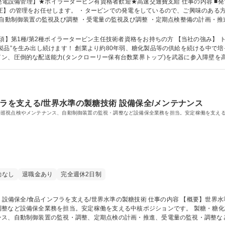
理をお任せします。 ・タービンでの発電をしているので、ご興味のある方は応募ください！ 【具
・自動制御装置の監視及び調整 ・受電量の監視及び調整 ・定期点検整備の計画・
ラータービン有資格者歓迎★高速交通費支給
ータービン主任技術者資格をお持ちの方 【当社の強み】 トップだからこそ、お客様と真のパートナーと
製品”を生み出し続けます！ 創業より約80年弱、糖化製品等の供給を続ける中で
な配送能力(タンクローリー保有台数業界トップ)を武器に参入障壁を高めています。 学歴・資格 
フラを支える/世界水準の製糖技術 設備保全/メンテナンス
の巡視点検やメンテナンス、自動制御装置の監視・調整など設備保全業務を担当。安定稼働を支え
勤なし
退職金あり
完全週休2日制
を担当。安定稼働を支える中核ポジションです。 製糖・糖化製品を製造する当社工場にて、設備保全業務
ンス、自動制御装置の監視・調整、定期点検の計画・推進、受電量の監視・調整な