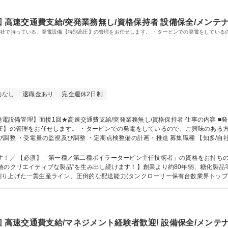
 高速交通費支給/突発業務無し/資格保持者 設備保全/メンテ
自社で持っている、発電設備【特別高圧】の管理をお任せします。 ・タービンでの発電をしている
勤なし
退職金あり
完全週休2日制
理をお任せします。 ・タービンでの発電をしているので、ご興味のある方は応募ください！ ■業
整 ・定期点検整備の計画・推進 募集職種 【知多/自社発電設備管理】面接1回★高速交通費支給/突
】「第一種／第二種ボイラータービン主任技術者」の資格をお持ちの方 【■当社の強み～トップだからこそ、
値のクリエイティブな製品”を生み出し続けます！】創業より約80年弱、糖化製
上げた一貫生産ライン、圧倒的な配送能力(タンクローリー保有台数業界トップ)を武器
 高速交通費支給/マネジメント経験者歓迎! 設備保全/メンテ