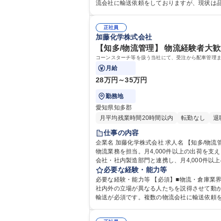
流会社に輸送依頼をしておりますが、現状は
こと
正社員
加藤化学株式会社
【知多/物流管理】 物流経験者大歓
コーンスターチ等を扱う当社にて、受注から配車管理ま
月給
28万円～35万円
勤務地
愛知県知多郡
月平均残業時間20時間以内
転勤なし
退
仕事の内容
企業名 加藤化学株式会社 求人名 【知多/物流管理】★物流経験者大歓迎★転勤無/高速代支給/面接1回 仕事の内容 コーンスターチ等を扱う当社にて、受注から配車管理までの
物流業務を担当。月4,000件以上の出荷を支える司令塔ポジションです。 販売管理部にて、コーンスターチ
会社・社内製造部門と連携し、月4,000件
などの作業はなく、調整・管理業務に専念いただけます。 【業務内容の変更の範囲
必要な経験・能力等
1回
必要な経験・能力等 【必須】■物流・倉庫業界
社内外の立場が異なる人たちを説得させて動か
輸送が必須です。複数の物流会社に輸送依頼