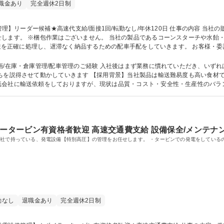
職金あり
完全週休2日制
の製品であるコーンスターチや水飴・異性化糖などの受注から配車までの実務を行
る受注を正確に処理し、遅滞なく納品するための配車手配をしていきます。 お客様・
の範囲】当社業務全般 募集職種 【知多/物流管理】リーダー候補★高速代支給/面接1回/転勤な
画/在庫・倉庫管理/配車管理のご経験 入社後はまず業務に慣れていただき、いず
流会社に輸送依頼をしておりますが、現状は品質・コスト・安全性・生産性のバラ
況を打破する為に、マネジメントを強化することで解決したい―そんな増員採用です。 学
ラータービン有資格者歓迎 高速交通費支給 設備保全/メンテナ
自社で持っている、発電設備【特別高圧】の管理をお任せします。 ・タービンでの発電をしている
勤なし
退職金あり
完全週休2日制