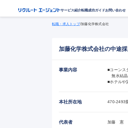
サービス紹介
転職成功ガイド
お問い合わせ
転職・求人トップ
/
加藤化学株式会社
加藤化学株式会社の中途採
事業内容
■コーンス
　無水結晶
■ホテルや
本社所在地
470-2
代表者
加藤　憲