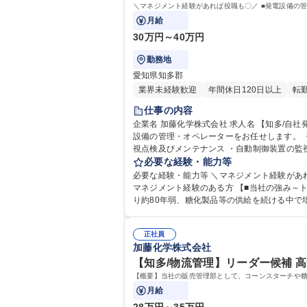
＼マネジメント経験があれば役職も〇／ ■発電設備の
月給
30万円～40万円
勤務地
愛知県知多郡
業界未経験歓迎
年間休日120日以上
転
仕事の内容
企業名 加藤化学株式会社 求人名 【知多/自社発電設備管理】面接1回★高速交通費支給/マネジメント経験者歓迎！ 仕事の内容 ＼マネジメント経験があれば役職も〇／ ■発電
設備の管理・オペレーターをお任せします。 ・自社で持っている、発
視点検及びメンテナンス ・自動制御装置の監視及び調整 ・受電量の監
給/マネジメント経験者歓迎！
必要な経験・能力等
必要な経験・能力等 ＼マネジメント経験があ
マネジメント経験のある方 【■当社の強み～トップだからこそ、お客様と真のパートナーとして“高品質で高付加価値のクリエイティブな製品”を生み出し続けます！】創業よ
り約80年弱、糖化製品等の供給を続ける中で
正社員
加藤化学株式会社
【知多/物流管理】リーダー候補 高速
【概要】当社の販売管理部として、コーンスターチや
月給