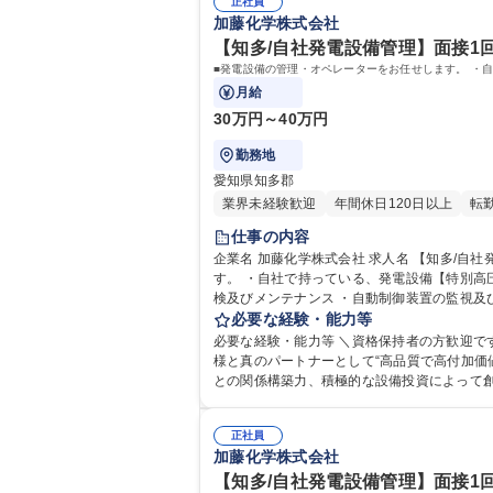
正社員
加藤化学株式会社
【知多/自社発電設備管理】面接1回
■発電設備の管理・オペレーターをお任せします。 ・
月給
30万円～40万円
勤務地
愛知県知多郡
業界未経験歓迎
年間休日120日以上
転
仕事の内容
企業名 加藤化学株式会社 求人名 【知多/自社発電設備管理】面接1回★高速交通費支給/突発業務無し/資格保持者 仕事の内容 ■発電設備の管理・オペレーターをお任せしま
す。 ・自社で持っている、発電設備【特別高圧】の管
検及びメンテナンス ・自動制御装置の監視及び調整 ・受電量の監視及び調
発業務無し/資格保持者
必要な経験・能力等
必要な経験・能力等 ＼資格保持者の方歓迎です！／ 【必須
様と真のパートナーとして“高品質で高付加価
との関係構築力、積極的な設備投資によって創り
格 学歴：大学院 大学 高専 語学力： 資格：
正社員
加藤化学株式会社
【知多/自社発電設備管理】面接1回