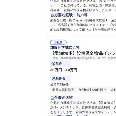
企業名 加藤化学株式会社 求人名 【知多/自社発電設備管理】★ボイラータービン有資格者歓迎★高速交通費支給 仕事の内容 ■発電設備の管理・オペレーターをお任せしま
す。 ・自社で持っている、発電設備【特別高圧】の管
務内容 ・設備の巡視点検及びメンテナンス 
募集職種 【知多/自社発電設備管理】★ボイ
必要な経験・能力等
必要な経験・能力等 ★有資格者大歓迎★ 【必須】第1種/第2種ボイラ
して“高品質で高付加価値のクリエイティブな
的な設備投資によって創り上げた一貫生産ライン、圧倒的
高専 語学力： 資格：
正社員
加藤化学株式会社
【愛知/知多】設備保全/食品イン
【概要】世界水準の製糖技術を有する工場にて、設備
月給
30万円～40万円
勤務地
愛知県知多郡
業界未経験歓迎
年間休日120日以上
転
仕事の内容
企業名 加藤化学株式会社 求人名 【愛知/知多】設備保全/食品インフラを支える/世界水準の製糖技術 仕事の内容 【概要】世界水準の製糖技術を有する工場にて、設備の巡視
点検やメンテナンス、自動制御装置の監視・調整など設備保全業務
をお任せします。設備の巡視点検やメンテナ