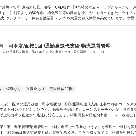
産性向上に寄与いただくことを期待しています。 募集職種 【愛知/知多】設備保全/食品インフラを支え
真のパートナーとして“高品質で高付加
ます！】創業より約80年弱、糖化製品等の供給を続ける中で培ってきたクライア
保有台数業界トップ)を武器に参入障壁を高めています。 学歴・資格 学歴：大学院 大学 高専 語学力： 資
・司令塔/面接1回 /通勤高速代支給 物流運営管理
での物流業務を担当。月4,000件以上の出荷を支える司令塔ポジションです。
内
転勤なし
退職金あり
完全週休2日制
ンスターチや水飴・異性化糖などの受注から配車手配までを担当。顧客・
0件以上の出荷を正確かつ迅速に対応します。納期調整や配送効率化、コスト改善に
梱包などの作業はなく、調整・管理業務に専念いただけます。 募集職種 【愛知/美浜】出荷・配車の運用改善・司令
倉庫管理/配車管理のご経験 倉庫での作業というよりも管理のご経験を歓迎しています◎ ◆社内外
景】当社製品は輸送難易度も高い食材である為、できる限り安全に・品質を担保し