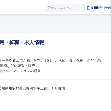
他の求人を探す
採用検討中の
用・転職・求人情報
ターチや化工でん粉、飼料、肥料、水あめ、異性化糖、ぶどう糖、

果糖などの製造・販売

貸ビル、マンションの運営
493愛知県知多郡美浜町河和字上前田１８番地