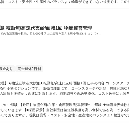
品質・コスト・安全性・生産性のバランスよく輸送ができていない状況です。この
で解決したい―そんな増員採用です。 学歴・資格 学歴：大学院 大学 語学力： 資格：第一種運転免許普通自動車
迎 転勤無/高速代支給/面接1回 物流運営管理
での物流業務を担当。月4,000件以上の出荷を支える司令塔ポジションです。
職金あり
完全週休2日制
や水飴・異性化糖などの受注から配車手配までを担当。顧客・運送
以上の出荷を正確かつ迅速に対応します。納期調整や配送効率化、コスト改善にも関
】当社業務全般 募集職種 【知多/物流管理】★物流経験者大歓迎★転勤無/高速代支給/面接
でのご経験 【歓迎】物流企画/在庫・倉庫管理/配車管理のご経験 ★物流業界経験
していきます 【■採用背景】当社製品は輸送難易度も高い食材である為、できる
をしておりますが、現状は品質・コスト・安全性・生産性のバランスよく輸送がで
に、マネジメントを強化することで解決したい―そんな増員採用です。 学歴・資格 学歴：大学院 大学 語学力