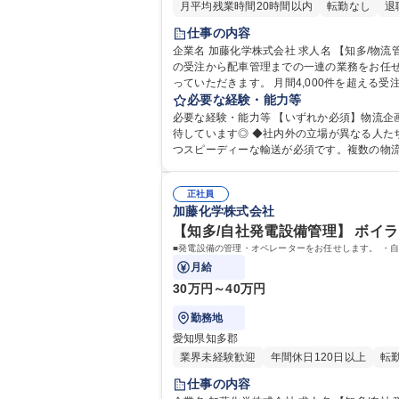
月平均残業時間20時間以内
転勤なし
退
仕事の内容
企業名 加藤化学株式会社 求人名 【知多/物流管理】リーダー候補★高速代支給/面接1回/転勤なし/年休120日 仕事の内容 当社の販売管理部として、コーンスターチや糖化製品
の受注から配車管理までの一連の業務をお任せします。 ※梱包作業はございません。 当社
っていただきます。 月間4,000件を超え
を駆使し、製品を安全に納期通りに納品まで導くお仕事です！【業務内容の変更
必要な経験・能力等
し/年休120日
必要な経験・能力等 【いずれか必須】物流企
待しています◎ ◆社内外の立場が異なる人たちを説得させて動かしていきます 【採用背景】当社製品は輸送難易度も高い食材である為、できる限り安全に・品質を担保しつ
つスピーディーな輸送が必須です。複数の物
正社員
加藤化学株式会社
【知多/自社発電設備管理】 ボイ
■発電設備の管理・オペレーターをお任せします。 ・
月給
30万円～40万円
勤務地
愛知県知多郡
業界未経験歓迎
年間休日120日以上
転
仕事の内容