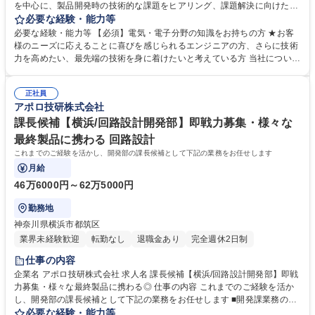
を中心に、製品開発時の技術的な課題をヒアリング、課題解決に向けた技
術提供や受託内容について当社営業と一緒に提案いただきます。受注後は
必要な経験・能力等
開発部門と連携し納品まで担当いただきます。 ★メーカーとは異なり、1
必要な経験・能力等 【必須】電気・電子分野の知識をお持ちの方 ★お客
機種の開発ではなく様々な最終製品に向けた電子機器や基板などを開発し
様のニーズに応えることに喜びを感じられるエンジニアの方、さらに技術
ます。最終製品によって、求められる技術要望は千差万別。（小型化・機
力を高めたい、最先端の技術を身に着けたいと考えている方 当社につい
能化・高速化など）品質管理や開発への指示まわりもお任せするため、幅
て:【安心の経営基盤】キヤノン・ソニーなど大手電機メーカーとの信頼関
広い技術を学ぶことができ、技術者としてのスキルを上げられます。 ★電
係が構築されております。高度技術を保持しており世の中にまだない完成
子機器開発・基板設計・基板製造・電子部品実装・組立・筐体設計製造等
正社員
品に対する基板や電子部品を試作するところから提案可能。少ロットや短
アポロ技研株式会社
などニーズにあわせ多岐に提案が可能です。 募集職種 【横浜/ソリューシ
納期の案件であっても対応ができ小回りの利くところはお客様に選ばれて
ョンエンジニア】製品開発への最適なソリューションを提供
いる理由です。近年は、電子回路設計エンジニアのリソース不足が進んで
課長候補【横浜/回路設計開発部】即戦力募集・様々な
いる結果、外部設計委託の需要度があがっております。 学歴・資格 学
最終製品に携わる 回路設計
歴：大学院 大学 高専 短大 専修学校 高校 語学力： 資格：
これまでのご経験を活かし、開発部の課長候補として下記の業務をお任せします
月給
46万6000円～62万5000円
勤務地
神奈川県横浜市都筑区
業界未経験歓迎
転勤なし
退職金あり
完全週休2日制
仕事の内容
企業名 アポロ技研株式会社 求人名 課長候補【横浜/回路設計開発部】即戦
力募集・様々な最終製品に携わる◎ 仕事の内容 これまでのご経験を活か
し、開発部の課長候補として下記の業務をお任せします ■開発課業務のマ
ネジメント（受注案件の進捗・予実管理） ■開発課メンバーのマネジメン
必要な経験・能力等