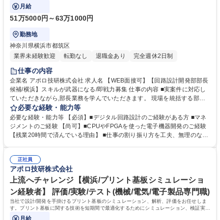
マネジメント業務をお任せします。
月給
51万5000円～63万1000円
勤務地
神奈川県横浜市都筑区
業界未経験歓迎
転勤なし
退職金あり
完全週休2日制
仕事の内容
企業名 アポロ技研株式会社 求人名 【WEB面接可】【回路設計開発部部長
候補/横浜】スキルが武器になる/即戦力募集 仕事の内容 ■実案件に対応し
ていただきながら,部長業務を学んでいただきます。 現場を統括する部長
候補として顧客の新製品開発に伴う部品選定や電子回路図作成等の実務の
必要な経験・能力等
担当,組織のマネジメント業務をお任せします。 ≪具体的には≫ ■受託開
必要な経験・能力等 【必須】■デジタル回路設計のご経験がある方 ■マネ
発案件の要件定義/顧客との関係性構築(受諾ニーズの把握,営業活動等)■プ
ジメントのご経験 【尚可】■CPUやFPGAを使った電子機器開発のご経験
ロジェクトおよび案件の進捗管理 ■予実管理(売上･利益･KP等)■メンバー
【残業20時間で済んでいる理由】 ■仕事の割り振り方を工夫、無理のない
のマネジメントおよび育成 ■技術継承 ■社内調整(基板設計･シュミレーシ
範囲でこなせるように案件を調整しています。 学歴・資格 学歴：大学院
ョン･生産管理等の各部門との横断連携)■グループ企業との調整など ★顧
大学 高専 短大 専修学校 高校 語学力： 資格：
客からの引き合い増加による組織強化になります。 募集職種 【WEB面接
正社員
アポロ技研株式会社
可】【回路設計開発部部長候補/横浜】スキルが武器になる/即戦力募集
上流へチャレンジ【横浜/プリント基板シミュレーショ
ン経験者】 評価/実験/テスト(機械/電気/電子製品専門職)
当社で設計/開発を手掛けるプリント基板のシミュレーション、解析、評価をお任せしま
す。プリント基板に関する技術を短期間で最適化するためにシミュレーション、検証実
験、課題抽出、対策実行を行います。
月給