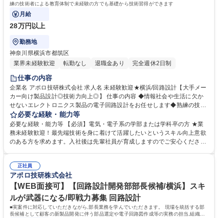
練の技術者による教育体制で未経験の方でも基礎から技術習得ができます
月給
28万円以上
勤務地
神奈川県横浜市都筑区
業界未経験歓迎
転勤なし
退職金あり
完全週休2日制
仕事の内容
企業名 アポロ技研株式会社 求人名 未経験歓迎★横浜/回路設計【大手メー
カー向け製品設計◎技術力向上◎】 仕事の内容 ◆情報社会や生活に欠か
せないエレクトロニクス製品の電子回路設計をお任せします◆熟練の技術
者による教育体制で未経験の方でも基礎から技術習得ができます ◆様々な
必要な経験・能力等
分野の製品開発を手掛けているため、多種多様な設計経験ができます◆設
必要な経験・能力等 【必須】電気・電子系の学部または学科卒の方 ★業
計はチームで行うため、熟練者のサポートを受けながら成功体験ができま
務未経験歓迎！最先端技術を身に着けて活躍したいというスキル向上意欲
す。 ≪具体的には≫ ◆通信インフラ機器◆産業機器◆医用機器の各種制
のある方を求めます。入社後は先輩社員が育成しますのでご安心くださ
御ユニット,インターフェースユニット,電源ユニット◆通信インフラ機器
い。 当社について:【安心の経営基盤】キヤノン・ソニーなど大手電機メ
のIoT端末,ゲートウェイ◆測定機器,ロガー◆各種センサーユニットなど 募
ーカーとの信頼関係が構築されております。高度技術を保持しており、世
集職種 未経験歓迎★横浜/回路設計【大手メーカー向け製品設計◎技術力
正社員
の中にまだない完成品に対する基板や電子部品を試作するところから提案
アポロ技研株式会社
向上◎】
可能。少ロットや短納期の案件であっても対応ができ、小回りの利くとこ
ろはお客様に選ばれている理由です。近年は電化製品の小型化も進んでい
【WEB面接可】【回路設計開発部部長候補/横浜】スキ
る結果、電子部品や基板の需要度があがっております。 学歴・資格 学
ルが武器になる/即戦力募集 回路設計
歴：大学院 大学 高専 短大 専修学校 高校 語学力： 資格：
■実案件に対応していただきながら,部長業務を学んでいただきます。 現場を統括する部
長候補として顧客の新製品開発に伴う部品選定や電子回路図作成等の実務の担当,組織の