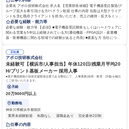
仕事の内容
企業名 アポロ技研株式会社 求人名 【営業部長候補】電子機器受託製造/グ
ループ拡大を牽引頂ける方/ベテラン歓迎 仕事の内容 当面は大型クライア
ントを含む既存クライアントを担当いただき、売上の維持・拡大をミッシ
ョンとしてお任せします。当社事業成長に関わる重要なポジションとなり
必要な経験・能力等
ます。 ご入社後の期待：5年以内に課長、そして早期に部長候補としての
必要な経験・能力等 【必須】■電子機器受託開発もしくはハードウェアに
ご活躍を期待いたします。 部長に昇格した際には、グループ会社を跨いだ
関わる営業を5年以上経験されている方(通信機器・FPGA設計・産業機
営業会議・部長会議に出席、拡大を続ける弊社のグループ戦略を担う立ち
器・医療機器に関わる領域での経験があると尚良) ■素直な方 当社につい
位置をお任せし、リードいただきたいと考えております。（部長昇格時の
て:【安心の経営基盤】キヤノン・ソニーなど大手電機メーカーとの信頼関
年収は920万円程度） 募集職種 【営業部長候補】電子機器受託製造/グル
係が構築されております。高度技術を保持しており、世の中にまだない完
ープ拡大を牽引頂ける方/ベテラン歓迎
正社員
成品に対する基板や電子部品を試作するところから提案可能。少ロットや
アポロ技研株式会社
短納期の案件であっても対応ができ、小回りの利くところはお客様に選ば
れている理由です。近年は電化製品の小型化も進んでいる結果、電子部品
未経験可【横浜市/人事担当】年休120日/残業月平均20
や基板の需要度があがっております。 学歴・資格 学歴：大学院 大学 高専
H/プリント基板メーカー 採用人事
短大 専修学校 高校 語学力： 資格：第一種運転免許普通自動車
■電子機器開発の技術支援開発企業である弊社にて、人事業務(採用・教育・評価)を幅広
くご担当いただきます。
月給
20万9000円以上
勤務地
神奈川県横浜市都筑区
業界未経験歓迎
転勤なし
退職金あり
完全週休2日制
仕事の内容