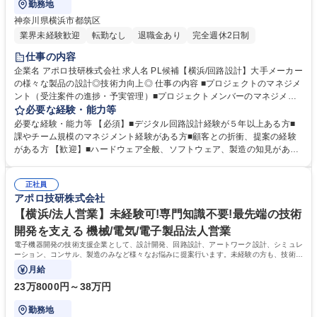
勤務地
神奈川県横浜市都筑区
業界未経験歓迎
転勤なし
退職金あり
完全週休2日制
仕事の内容
企業名 アポロ技研株式会社 求人名 PL候補【横浜/回路設計】大手メーカー
の様々な製品の設計◎技術力向上◎ 仕事の内容 ■プロジェクトのマネジメ
ント（受注案件の進捗・予実管理）■プロジェクトメンバーのマネジメン
ト（スキル管理、育成）■業務支援（受注案件の要件定義、設計支援）■顧
必要な経験・能力等
客との折衝と提案 ≪具体的には≫ ◆通信インフラ機器◆産業機器◆医用
必要な経験・能力等 【必須】■デジタル回路設計経験が５年以上ある方■
機器の各種制御ユニット,インターフェースユニット,電源ユニット◆通信
課やチーム規模のマネジメント経験がある方■顧客との折衝、提案の経験
インフラ機器のIoT端末,ゲートウェイ◆測定機器,ロガー◆各種センサーユ
がある方 【歓迎】■ハードウェア全般、ソフトウェア、製造の知見がある
ニットなど 募集職種 PL候補【横浜/回路設計】大手メーカーの様々な製品
方 【当社の強み】■安心の経営基盤 キヤノン、ソニーなどの大手電機メー
の設計◎技術力向上◎
カとの信頼関係が構築されている。高度な技術を保有しており、世の中に
正社員
まだない完成品に対する基板や電子部品の試作から量産まで提案可能。 少
アポロ技研株式会社
ロットや短納期の案件であっても対応可能で、小回りの利くところもお客
様に喜ばれています。 学歴・資格 学歴：大学院 大学 高専 短大 専修学校
【横浜/法人営業】未経験可!専門知識不要!最先端の技術
高校 語学力： 資格：
開発を支える 機械/電気/電子製品法人営業
電子機器開発の技術支援企業として、設計開発、回路設計、アートワーク設計、シミュレ
ーション、コンサル、製造のみなど様々なお悩みに提案行います。未経験の方も、技術社
員が同行しますので、ご安心ください！
月給
23万8000円～38万円
勤務地