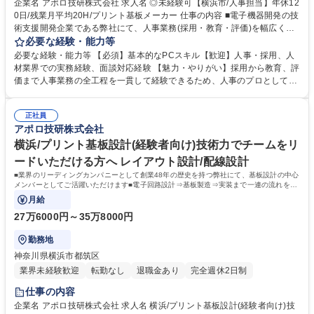
企業名 アポロ技研株式会社 求人名 ◎未経験可【横浜市/人事担当】年休12
0日/残業月平均20H/プリント基板メーカー 仕事の内容 ■電子機器開発の技
術支援開発企業である弊社にて、人事業務(採用・教育・評価)を幅広くご
担当いただきます。 ■新卒・中途採用の企画立案・運営、媒体選定、紹介
必要な経験・能力等
会社折衝■面接日程調整、内定者フォロー、入社対応■新入社員研修の企
必要な経験・能力等 【必須】基本的なPCスキル【歓迎】人事・採用、人
画・運営、外部研修会社との調整■評価データの集計・分析、評価会議の
材業界での実務経験、面談対応経験 【魅力・やりがい】採用から教育、評
運営補助、制度運用■労務管理、勤怠管理チェック 「どんな人が入れば会
価まで人事業務の全工程を一貫して経験できるため、人事のプロとして市
社が伸びるか」を考え抜き、会社の未来を創る人材と出会い、育てていた
場価値を高められます。経営層と伴走し、自身の採用した人材が活躍し、
だくポジションです！ 募集職種 ◎未経験可【横浜市/人事担当】年休120
組織が変化していく様子を肌で感じられるのが最大の喜びです。最先端の
日/残業月平均20H/プリント基板メーカー
正社員
技術を支える組織の「核」として、大きな裁量を持って活躍できるチャン
アポロ技研株式会社
ス。エンジニアの成長を支援し、会社と共に自分自身もステップアップで
きる実感を得られます。 学歴・資格 学歴：大学院 大学 高専 短大 専修学
横浜/プリント基板設計(経験者向け)技術力でチームをリ
校 高校 語学力： 資格：
ードいただける方へ レイアウト設計/配線設計
■業界のリーディングカンパニーとして創業48年の歴史を持つ弊社にて、基板設計の中心
メンバーとしてご活躍いただけます■電子回路設計⇒基板製造⇒実装まで一連の流れをグ
ループ内で完結できる環境です。
月給
27万6000円～35万8000円
勤務地
神奈川県横浜市都筑区
業界未経験歓迎
転勤なし
退職金あり
完全週休2日制
仕事の内容
企業名 アポロ技研株式会社 求人名 横浜/プリント基板設計(経験者向け)技