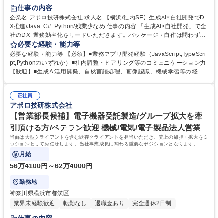
仕事の内容
企業名 アポロ技研株式会社 求人名 【横浜/社内SE】生成AI×自社開発でD
X推進/Java･C#･Python/残業少なめ 仕事の内容 「生成AI×自社開発」で全
社のDX･業務効率化をリードいただきます。パッケージ・自作は問わず、
最適な手法を自ら選択できる裁量が特徴です。メンバークラスから経験を
必要な経験・能力等
積み、長期でのご活躍を期待します。 ■生成AIを積極活用した業務アプリ
必要な経験・能力等 【必須】■業務アプリ開発経験（JavaScript,TypeScri
開発（製造・管理部門向け）■ヒアリング/要件定義/設計/開発/導入まで一
pt,Pythonのいずれか）■社内調整・ヒアリング等のコミュニケーション力
貫■製造現場の外観検査AIや会議要約ツールの企画・実装 ★社内ユーザー
【歓迎】■生成AI活用開発、自然言語処理、画像認識、機械学習等の経験
との距離が近く、感謝の言葉をダイレクトに受け取れます。★開発言語は
【魅力・やりがい】最先端の生成AIを実務に落とし込み、自らの提案で会
JavaScript,TypeScript,Python等★「こんなツールがあれば便利」という
社の仕組みを劇的に変える手応えがあります。100％自社内開発のため納
アイデアを即座に形にし、技術で組織を変革する面白さと大きな裁量を実
正社員
期やスケジュールの調整もしやすく、ワークライフバランスを保ちながら
アポロ技研株式会社
感できる環境です。 募集職種 【横浜/社内SE】生成AI×自社開発でDX推
技術的好奇心を追求できる環境です。あなたのアイデアが即採用されるス
進/Java･C#･Python/残業少なめ
ピード感と、製造業のDXを最前線で支える達成感を得られます。 学歴・
【営業部長候補】電子機器受託製造/グループ拡大を牽
資格 学歴：大学院 大学 高専 短大 専修学校 高校 語学力： 資格：
引頂ける方/ベテラン歓迎 機械/電気/電子製品法人営業
当面は大型クライアントを含む既存クライアントを担当いただき、売上の維持・拡大をミ
ッションとしてお任せします。当社事業成長に関わる重要なポジションとなります。
月給
56万4100円～62万4000円
勤務地
神奈川県横浜市都筑区
業界未経験歓迎
転勤なし
退職金あり
完全週休2日制