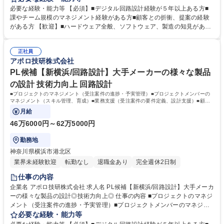
ト（スキル管理、育成） ■業務支援（受注案件の要件定義、設計支援） ■
必要な経験・能力等 【必須】■デジタル回路設計経験が５年以上ある方■
顧客との関係構築（ニーズの共有、技術営業支援） ■グループ企業と連携
課やチーム規模のマネジメント経験がある方■顧客との折衝、提案の経験
したシナジーの創出（開発から量産製造までのワンストップサービス） 募
がある方 【歓迎】■ハードウェア全般、ソフトウェア、製造の知見がある
集職種 課長候補【横浜/回路設計開発部】即戦力募集・様々な最終製品に
方 【当社の強み】■安心の経営基盤 キヤノン、ソニーなどの大手電機メー
携わる◎
カとの信頼関係が構築されている。高度な技術を保有しており、世の中に
正社員
まだない完成品に対する基板や電子部品の試作から量産まで提案可能。 少
アポロ技研株式会社
ロットや短納期の案件であっても対応可能で、小回りの利くところもお客
様に喜ばれています。 学歴・資格 学歴：大学院 大学 高専 短大 専修学校
PL候補【新横浜/回路設計】大手メーカーの様々な製品
高校 語学力： 資格：
の設計 技術力向上 回路設計
■プロジェクトのマネジメント（受注案件の進捗・予実管理）■プロジェクトメンバーの
マネジメント（スキル管理、育成）■業務支援（受注案件の要件定義、設計支援）■顧客
との折衝と提案
月給
46万6000円～62万5000円
勤務地
神奈川県横浜市港北区
業界未経験歓迎
転勤なし
退職金あり
完全週休2日制
仕事の内容
企業名 アポロ技研株式会社 求人名 PL候補【新横浜/回路設計】大手メーカ
ーの様々な製品の設計◎技術力向上◎ 仕事の内容 ■プロジェクトのマネジ
メント（受注案件の進捗・予実管理）■プロジェクトメンバーのマネジメ
ント（スキル管理、育成）■業務支援（受注案件の要件定義、設計支援）■
必要な経験・能力等
顧客との折衝と提案 ≪具体的には≫ ◆通信インフラ機器◆産業機器◆医