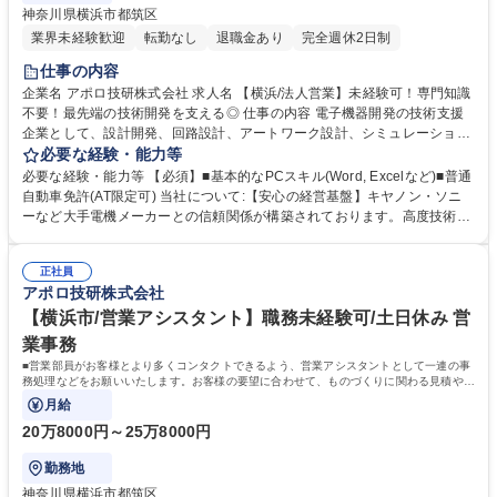
神奈川県横浜市都筑区
業界未経験歓迎
転勤なし
退職金あり
完全週休2日制
仕事の内容
企業名 アポロ技研株式会社 求人名 【横浜/法人営業】未経験可！専門知識
不要！最先端の技術開発を支える◎ 仕事の内容 電子機器開発の技術支援
企業として、設計開発、回路設計、アートワーク設計、シミュレーショ
ン、コンサル、製造のみなど様々なお悩みに提案行います。未経験の方
必要な経験・能力等
も、技術社員が同行しますので、ご安心ください！ ★お客様はソニー、キ
必要な経験・能力等 【必須】■基本的なPCスキル(Word, Excelなど)■普通
ヤノン、パナソニック、エプソンなど大手メーカーも多く、ダイナミック
自動車免許(AT限定可) 当社について:【安心の経営基盤】キヤノン・ソニ
なお仕事が可。 ★無理なノルマ無し…既存：新規の割合は6:4程度。新規
ーなど大手電機メーカーとの信頼関係が構築されております。高度技術を
も展示会やHP経由での問い合わせが中心です。 ★人々を支える仕事…プ
保持しており、世の中にまだない完成品に対する基板や電子部品を試作す
リント基板などの電子部品は、世の中のあらゆる電気製品に必要なもので
るところから提案可能。少ロットや短納期の案件であっても対応ができ、
す。人々の役に立つものを開発するメーカーを支えることにやりがいが感
正社員
小回りの利くところはお客様に選ばれている理由です。近年は電化製品の
アポロ技研株式会社
じられます。 募集職種 【横浜/法人営業】未経験可！専門知識不要！最先
小型化も進んでいる結果、電子部品や基板の需要度があがっております。
端の技術開発を支える◎
学歴・資格 学歴：大学院 大学 高専 短大 専修学校 高校 語学力： 資格：第
【横浜市/営業アシスタント】職務未経験可/土日休み 営
一種運転免許普通自動車
業事務
■営業部員がお客様とより多くコンタクトできるよう、営業アシスタントとして一連の事
務処理などをお願いいたします。お客様の要望に合わせて、ものづくりに関わる見積や日
程を工場と調整いただきます。
月給
20万8000円～25万8000円
勤務地
神奈川県横浜市都筑区