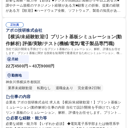
必要な経験・能力等 【必須】■デジタル回路設計経験が５年以上ある方■
用機器の各種制御ユニット,インターフェースユニット,電源ユニット◆通
課やチーム規模のマネジメント経験がある方■顧客との折衝、提案の経験
信インフラ機器のIoT端末,ゲートウェイ◆測定機器,ロガー◆各種センサー
がある方 【歓迎】■ハードウェア全般、ソフトウェア、製造の知見がある
ユニットなど 募集職種 PL候補【新横浜/回路設計】大手メーカーの様々な
方 【当社の強み】■安心の経営基盤 キヤノン、ソニーなどの大手電機メー
製品の設計◎技術力向上◎
カとの信頼関係が構築されている。高度な技術を保有しており、世の中に
正社員
まだない完成品に対する基板や電子部品の試作から量産まで提案可能。 少
アポロ技研株式会社
ロットや短納期の案件であっても対応可能で、小回りの利くところもお客
様に喜ばれています。 学歴・資格 学歴：大学院 大学 高専 短大 専修学校
【横浜/未経験歓迎!】プリント基板シミュレーション(動
高校 語学力： 資格：
作解析) 評価/実験/テスト(機械/電気/電子製品専門職)
当社で設計/開発を手掛けているプリント基板のシミュレーション、解析、評価をお任せ
します。プリント基板に関する技術を短期間で最適化するためにシミュレーション、検証
実験、課題抽出、対策実行を行います。
月給
22万4500円～43万9000円
勤務地
神奈川県横浜市都筑区
業界未経験歓迎
転勤なし
退職金あり
完全週休2日制
仕事の内容
企業名 アポロ技研株式会社 求人名 【横浜/未経験歓迎！】プリント基板シ
ミュレーション(動作解析) 仕事の内容 当社で設計/開発を手掛けているプ
リント基板のシミュレーション、解析、評価をお任せします。プリント基
板に関する技術を短期間で最適化するためにシミュレーション、検証実
必要な経験・能力等
験、課題抽出、対策実行を行います。 【入社後】 ■業務に慣れてきたら担
必要な経験・能力等 【いずれか必須】 ◆電気電子系学部または物理系学