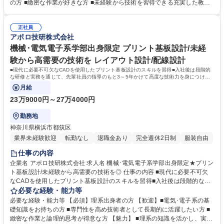
板のレイアウト設計を行います。ICやその他部品を各々の特性に応じて組
の方 ■緻密な作業が好きな方 ■未経験から技術を習得できる充実した教育
み合わせ機能させたり、プリント基板が小型かつ低コストになるよう工夫
環境があり、手に職をつけることができます ■キヤノン・ソニー・パナソ
を行います。お客様や開発部とコミュニケーションを重ね、試作を繰り返
ニックなど大手メーカーとの安定した取引基盤があり、様々な業界の案件
しながら難しいご要望も叶えられた際の喜びは一入です。 募集職種 横浜
正社員
に携われます ■小回りの利く対応力と高い技術力で、短納期・少ロットの
アポロ技研株式会社
★文系OK!未経験から手に職をつけて長く働ける環境★プリント基板設計
案件にも対応できる強みがあります ■入社後は段階的に成長でき、将来的
にはスペシャリストやマネジメントなど自分に合ったキャリアパスを選択
機械･電気電子系学部出身限定 プリント基板設計/未経
できます 学歴・資格 学歴：大学院 大学 高専 短大 専修学校 高校 語学力：
験から高需要の技術を レイアウト設計/配線設計
資格：
■現代に必要不可欠なCADを使用したプリント基板設計のスキルを習得■入社後は段階的
な研修と実務を通じて、先輩社員の指導のもと3～5年かけて高度な技術力を身につけて
いただきます
月給
23万9000円～27万4000円
勤務地
神奈川県横浜市都筑区
業界未経験歓迎
転勤なし
退職金あり
完全週休2日制
服装自由
仕事の内容
企業名 アポロ技研株式会社 求人名 機械･電気電子系学部出身限定★プリン
ト基板設計/未経験から高需要の技術を◎ 仕事の内容 ■現代に必要不可欠
なCADを使用したプリント基板設計のスキルを習得■入社後は段階的な研
修と実務を通じて、先輩社員の指導のもと3～5年かけて高度な技術力を身
必要な経験・能力等
につけていただきます 【具体的には】CADを使用して回路設計図を基に
必要な経験・能力等 【必須】理系出身者の方 【歓迎】■電気･電子系の基
プリント基板のレイアウト設計を行います。ICやその他部品を各々の特性
礎知識をお持ちの方 ■専門性を高め技術者として長期的に活躍したい方 ■
に応じて最適配置し、プリント基板の小型化・低コスト化を実現します。
緻密な作業と論理的思考が得意な方 【魅力】 ■理系の知識を活かし、実践