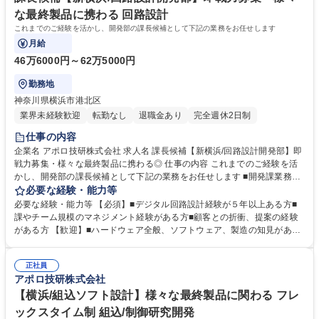
校 語学力： 資格：
な最終製品に携わる 回路設計
これまでのご経験を活かし、開発部の課長候補として下記の業務をお任せします
月給
46万6000円～62万5000円
勤務地
神奈川県横浜市港北区
業界未経験歓迎
転勤なし
退職金あり
完全週休2日制
仕事の内容
企業名 アポロ技研株式会社 求人名 課長候補【新横浜/回路設計開発部】即
戦力募集・様々な最終製品に携わる◎ 仕事の内容 これまでのご経験を活
かし、開発部の課長候補として下記の業務をお任せします ■開発課業務の
マネジメント（受注案件の進捗・予実管理） ■開発課メンバーのマネジメ
必要な経験・能力等
ント（スキル管理、育成） ■業務支援（受注案件の要件定義、設計支援）
必要な経験・能力等 【必須】■デジタル回路設計経験が５年以上ある方■
■顧客との関係構築（ニーズの共有、技術営業支援） ■グループ企業と連
課やチーム規模のマネジメント経験がある方■顧客との折衝、提案の経験
携したシナジーの創出（開発から量産製造までのワンストップサービス）
がある方 【歓迎】■ハードウェア全般、ソフトウェア、製造の知見がある
募集職種 課長候補【新横浜/回路設計開発部】即戦力募集・様々な最終製
方 【当社の強み】■安心の経営基盤 キヤノン、ソニーなどの大手電機メー
品に携わる◎
カとの信頼関係が構築されている。高度な技術を保有しており、世の中に
正社員
まだない完成品に対する基板や電子部品の試作から量産まで提案可能。 少
アポロ技研株式会社
ロットや短納期の案件であっても対応可能で、小回りの利くところもお客
様に喜ばれています。 学歴・資格 学歴：大学院 大学 高専 短大 専修学校
【横浜/組込ソフト設計】様々な最終製品に関わる フレ
高校 語学力： 資格：
ックスタイム制 組込/制御研究開発