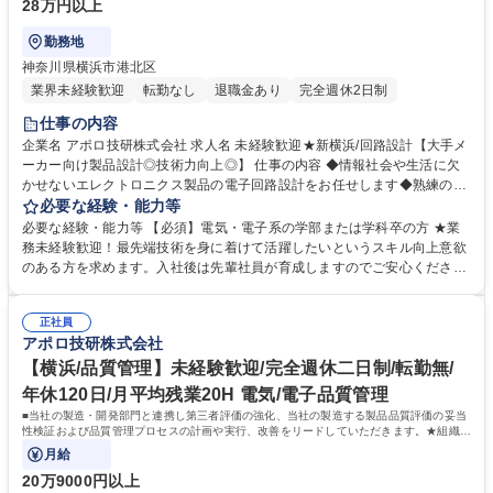
28万円以上
勤務地
神奈川県横浜市港北区
業界未経験歓迎
転勤なし
退職金あり
完全週休2日制
仕事の内容
企業名 アポロ技研株式会社 求人名 未経験歓迎★新横浜/回路設計【大手メ
ーカー向け製品設計◎技術力向上◎】 仕事の内容 ◆情報社会や生活に欠
かせないエレクトロニクス製品の電子回路設計をお任せします◆熟練の技
術者による教育体制で未経験の方でも基礎から技術習得ができます ◆様々
必要な経験・能力等
な分野の製品開発を手掛けているため、多種多様な設計経験ができます◆
必要な経験・能力等 【必須】電気・電子系の学部または学科卒の方 ★業
設計はチームで行うため、熟練者のサポートを受けながら成功体験ができ
務未経験歓迎！最先端技術を身に着けて活躍したいというスキル向上意欲
ます。 ≪具体的には≫ ◆通信インフラ機器◆産業機器◆医用機器の各種
のある方を求めます。入社後は先輩社員が育成しますのでご安心くださ
制御ユニット,インターフェースユニット,電源ユニット◆通信インフラ機
い。 当社について:【安心の経営基盤】キヤノン・ソニーなど大手電機メ
器のIoT端末,ゲートウェイ◆測定機器,ロガー◆各種センサーユニットなど
ーカーとの信頼関係が構築されております。高度技術を保持しており、世
募集職種 未経験歓迎★新横浜/回路設計【大手メーカー向け製品設計◎技
正社員
の中にまだない完成品に対する基板や電子部品を試作するところから提案
アポロ技研株式会社
術力向上◎】
可能。少ロットや短納期の案件であっても対応ができ、小回りの利くとこ
ろはお客様に選ばれている理由です。近年は電化製品の小型化も進んでい
【横浜/品質管理】未経験歓迎/完全週休二日制/転勤無/
る結果、電子部品や基板の需要度があがっております。 学歴・資格 学
年休120日/月平均残業20H 電気/電子品質管理
歴：大学院 大学 高専 短大 専修学校 高校 語学力： 資格：
■当社の製造・開発部門と連携し第三者評価の強化、当社の製造する製品品質評価の妥当
性検証および品質管理プロセスの計画や実行、改善をリードしていただきます。★組織力
強化による増員募集になります。
月給
20万9000円以上