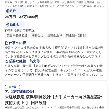
組込みソフト設計者として、お客様要望をヒアリングし仕様検討段階から外部協力会社の
プロジェクト管理、納品までをお任せします。メーカーと異なり、一つの製品ではなく、
様々な製品に携われるのが面白さです。
月給
28万円～35万8000円
勤務地
神奈川県横浜市都筑区
業界未経験歓迎
転勤なし
退職金あり
完全週休2日制
仕事の内容
企業名 アポロ技研株式会社 求人名 【横浜/組込ソフト設計】様々な最終製
品に関わる◎フレックスタイム制◎ 仕事の内容 組込みソフト設計者とし
て、お客様要望をヒアリングし仕様検討段階から外部協力会社のプロジェ
クト管理、納品までをお任せします。メーカーと異なり、一つの製品では
必要な経験・能力等
なく、様々な製品に携われるのが面白さです。 ★製品例…様々な業種のIo
必要な経験・能力等 【必須】■組込みソフトウェア設計の業務経験をお持
T製品や、医療関連、民生品など多種多様。一つの製品だけではない面白
ちの方 当社について:【安心の経営基盤】キヤノン・ソニーなど大手電機
さがあります。 ■お客様の要望やニーズを踏まえた仕様検討、基本設計/原
メーカーとの信頼関係が構築されております。高度技術を保持しており、
価見積り対応/外部協力会社のプロジェクト管理(詳細設計、評価、納品) ◎
世の中にまだない完成品に対する基板や電子部品を試作するところから提
産業設備（ロボット、半導体製造装置、包装機械、食品機械など）の設計
案可能。少ロットや短納期の案件であっても対応ができ、小回りの利くと
分野を強化するためブラシレス、インバータ、サーボのモーター制御系経
正社員
ころはお客様に選ばれている理由です。近年は電化製品の小型化も進んで
アポロ技研株式会社
験者を募集！ 募集職種 【横浜/組込ソフト設計】様々な最終製品に関わる
いる結果、電子部品や基板の需要度があがっております。 学歴・資格 学
◎フレックスタイム制◎
歴：大学院 大学 高専 短大 専修学校 高校 語学力： 資格：
未経験歓迎 横浜/回路設計【大手メーカー向け製品設計
技術力向上 】 回路設計
◆情報社会や生活に欠かせないエレクトロニクス製品の電子回路設計をお任せします◆熟