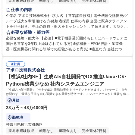
業界未経験歓迎
転勤なし
退職金あり
完全週休2日制
仕事の内容
企業名 アポロ技研株式会社 求人名 【営業課長候補】電子機器受託開発/グ
ループ拡大を牽引頂ける方/経験者採用 仕事の内容 当面は既存クライアン
トを担当頂き、売上の維持・拡大をミッションとして頂きます。大型クラ
イアントも担当頂きますので、当社事業成長に関わる重要なポジションと
必要な経験・能力等
なります。 弊社としては5年以内に課長、そして早期に部長になる候補と
必要な経験・能力等 【必須】■電子機器受託開発もしくはハードウェアに
して今回お迎えをしたい。 部長に昇格した際には、グループ会社を跨いだ
関わる営業を3年以上経験されている方(通信機器・FPGA設計・産業機
営業会議・部長会議に出席し、拡大を続ける弊社のグループ戦略を担う立
器・医療機器に関わる領域での経験があると尚良) ■素直な方 当社につい
ち位置に立っていただき、リードいただきたいと考えております。（部長
て:【安心の経営基盤】キヤノン・ソニーなど大手電機メーカーとの信頼関
昇格時の年収は920万円程度） 募集職種 【営業課長候補】電子機器受託開
係が構築されております。高度技術を保持しており、世の中にまだない完
発/グループ拡大を牽引頂ける方/経験者採用
正社員
成品に対する基板や電子部品を試作するところから提案可能。少ロットや
アポロ技研株式会社
短納期の案件であっても対応ができ、小回りの利くところはお客様に選ば
れている理由です。近年は電化製品の小型化も進んでいる結果、電子部品
【横浜/社内SE】生成AI×自社開発でDX推進/Java･C#･
や基板の需要度があがっております。 学歴・資格 学歴：大学院 大学 高専
Python/残業少なめ 社内システムエンジニア
短大 専修学校 高校 語学力： 資格：第一種運転免許普通自動車
「生成AI×自社開発」で全社のDX･業務効率化をリードいただきます。パッケージ・自作
は問わず、最適な手法を自ら選択できる裁量が特徴です。メンバークラスから経験を積
み、長期でのご活躍を期待します。
月給
28万円～48万4000円
勤務地
神奈川県横浜市都筑区
業界未経験歓迎
転勤なし
退職金あり
完全週休2日制