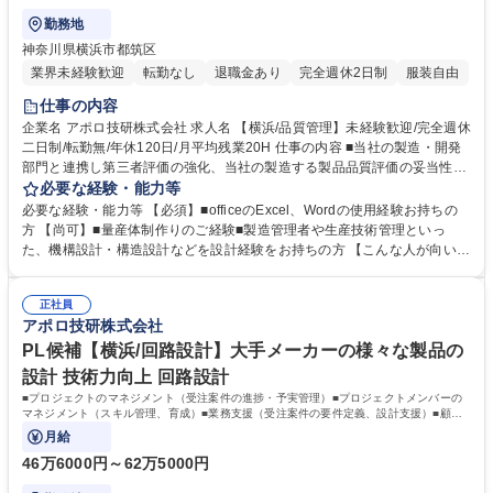
勤務地
神奈川県横浜市都筑区
業界未経験歓迎
転勤なし
退職金あり
完全週休2日制
服装自由
仕事の内容
企業名 アポロ技研株式会社 求人名 【横浜/品質管理】未経験歓迎/完全週休
二日制/転勤無/年休120日/月平均残業20H 仕事の内容 ■当社の製造・開発
部門と連携し第三者評価の強化、当社の製造する製品品質評価の妥当性検
証および品質管理プロセスの計画や実行、改善をリードしていただきま
必要な経験・能力等
す。★組織力強化による増員募集になります。 【詳細】「製品の品質を守
必要な経験・能力等 【必須】■officeのExcel、Wordの使用経験お持ちの
る、ブランドを守る重要なお仕事」 ■アフターフォロー業務 ■製品の品質
方 【尚可】■量産体制作りのご経験■製造管理者や生産技術管理といっ
レベル向上に向けた分析・解析業務(工程異常有無の確認/規格設定・厳守/
た、機構設計・構造設計などを設計経験をお持ちの方 【こんな人が向いて
クレームの再発防止/構築管理/変更管理/逸脱管理/文書管理/製品仕様書・報
いる】■コミュニケーション能力のある方■観察力、分析力のある方■リス
告書作成/データ解析/他部門間との折衝・交渉)【入社後の流れ】■先輩社
ク管理、冷静な対応のできる方 【やりがいと魅力】■自身の仕事の成果が
員によるOJTにて学んでいただき、できるところから徐々にお任せいたし
正社員
はっきりと目に見える形で現れること。■提供する製品やサービスの品質
アポロ技研株式会社
ますのでご安心ください。 募集職種 【横浜/品質管理】未経験歓迎/完全週
を恒常的に守り、また顧客のニーズも敏感に察知して継続的に満足度をU
休二日制/転勤無/年休120日/月平均残業20H
Pさせていく「社会貢献度の高い」「企業の看板を背負う存在」であるこ
PL候補【横浜/回路設計】大手メーカーの様々な製品の
と。 学歴・資格 学歴：大学院 大学 高専 短大 専修学校 高校 語学力： 資
設計 技術力向上 回路設計
格：
■プロジェクトのマネジメント（受注案件の進捗・予実管理）■プロジェクトメンバーの
マネジメント（スキル管理、育成）■業務支援（受注案件の要件定義、設計支援）■顧客
との折衝と提案
月給
46万6000円～62万5000円