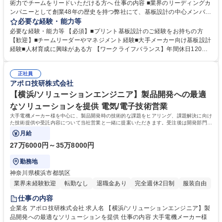
術力でチームをリードいただける方へ 仕事の内容 ■業界のリーディングカ
ンパニーとして創業48年の歴史を持つ弊社にて、基板設計の中心メンバー
としてご活躍いただけます■電子回路設計⇒基板製造⇒実装まで一連の流
必要な経験・能力等
れをグループ内で完結できる環境です。 プリント基板設計のスキルを活か
必要な経験・能力等 【必須】■プリント基板設計のご経験をお持ちの方
し、チームの中心メンバーとして活躍いただきます。ソニー・キヤノン・
【歓迎】■チームリーダーやマネジメント経験■大手メーカー向け基板設計
パナソニックなど大手メーカーからの案件に携わり、高品質な基板設計を
経験■人材育成に興味がある方 【ワークライフバランス】年間休日120日
担当。電子回路設計から基板製造、実装まで一連の流れをグループ内で完
以上、残業月平均20時間程度と、プライベートの時間も大切にでき、長く
結できるため、全体像を把握しながら業務を進められます。 募集職種 横
働いていただける環境をご用意しています。 【キャリアアップ】資格取得
浜/プリント基板設計(経験者向け)技術力でチームをリードいただける方へ
正社員
支援制度や社内研修が充実しており、エンジニアとしての専門性を高めら
アポロ技研株式会社
れます。スキルアップを目指す方に最適な環境です。 【福利厚生】余暇支
援や食事補助など、安心して働ける制度が整備されています。生活面での
【横浜/ソリューションエンジニア】製品開発への最適
サポートも手厚くご用意！ 学歴・資格 学歴：大学院 大学 高専 短大 専修
なソリューションを提供 電気/電子技術営業
学校 高校 語学力： 資格：
大手電機メーカー様を中心に、製品開発時の技術的な課題をヒアリング、課題解決に向け
た技術提供や受託内容について当社営業と一緒に提案いただきます。受注後は開発部門と
連携し納品まで担当いただきます。
月給
27万6000円～35万8000円
勤務地
神奈川県横浜市都筑区
業界未経験歓迎
転勤なし
退職金あり
完全週休2日制
服装自由
仕事の内容
企業名 アポロ技研株式会社 求人名 【横浜/ソリューションエンジニア】製
品開発への最適なソリューションを提供 仕事の内容 大手電機メーカー様