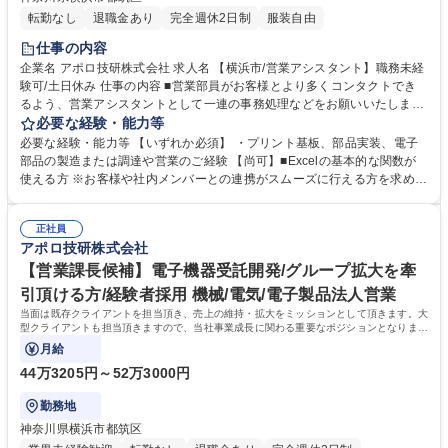
転勤なし
退職金あり
完全週休2日制
服装自由
仕事の内容
企業名 アポロ技研株式会社 求人名 【横浜市/営業アシスタント】職務未経
験可/土日休み 仕事の内容 ■営業部員がお客様とより多くコンタクトでき
るよう、営業アシスタントとして一連の事務処理などをお願いいたしま
す。お客様の要望に合わせて、ものづくりに関わる見積や日程を工場と調
必要な経験・能力等
整いただきます。 すべてを一元化して管理することで営業活動を支えサー
必要な経験・能力等 【いずれか必須】 ・プリント基板、部品実装、電子
ビスを向上させるお仕事になります。 部品の見積もりや製造の発注指示・
部品の製造または調達や営業のご経験 【尚可】■Excelの基本的な関数が
日程の管理などを行いますが、実際の製造はグループ会社や協力工場に依
使える方 ※お客様や社内メンバーとの連携がスムーズに行える方を求めて
頼します。多くの協力工場の中から、製造の内容や日程を考慮して最適な
います！ 【1日の仕事の流れ】 以下の内容を状況に応じて進めていきます
一社をご調整いただきます。 営業部員をサポートし、お客様や協力会社の
■見積依頼■手配指示■日程調整■工場と問合せ対応 学歴・資格 学歴：大学
窓口としてご活躍ください！ 募集職種 【横浜市/営業アシスタント】職務
正社員
院 大学 高専 短大 専修学校 高校 語学力： 資格：
アポロ技研株式会社
未経験可/土日休み
【営業課長候補】電子機器受託開発/グループ拡大を牽
引頂ける方/経験者採用 機械/電気/電子製品法人営業
当面は既存クライアントを担当頂き、売上の維持・拡大をミッションとして頂きます。大
型クライアントも担当頂きますので、当社事業成長に関わる重要なポジションとなりま
す。
月給
44万3205円～52万3000円
勤務地
神奈川県横浜市都筑区