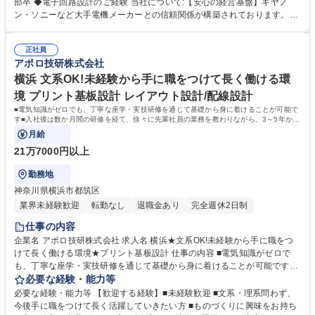
当顧客を持ち、お客様と直接折衝いただきます。 ■1案件2～4週間年/掛け
部卒 ◆電子回路設計のご経験 当社について:【安心の経営基盤】キヤノ
持ち案件3～4件 【魅力】 ■業界が家電、自動車、化粧品、通信機器など多
ン・ソニーなど大手電機メーカーとの信頼関係が構築されております。高
岐に渡るため,特定の部品開発ではなく幅広い製品の開発に携われます。
度技術を保持しており、世の中にまだない完成品に対する基板や電子部品
募集職種 【横浜/未経験歓迎！】プリント基板シミュレーション(動作解析)
を試作するところから提案可能。少ロットや短納期の案件であっても対応
正社員
ができ、小回りの利くところはお客様に選ばれている理由です。近年は電
アポロ技研株式会社
化製品の小型化も進んでいる結果、電子部品や基板の需要度があがってお
ります。 学歴・資格 学歴：大学院 大学 高専 短大 専修学校 高校 語学力：
横浜 文系OK!未経験から手に職をつけて長く働ける環
資格：
境 プリント基板設計 レイアウト設計/配線設計
■電気知識がゼロでも、丁寧な座学・実技研修を通じて基礎から身に着けることが可能で
す■入社後は数か月間の研修を経て、徐々に先輩社員の業務を教わりながら、3～5年かけ
てじっくりと一人前に成長いただきます
月給
21万7000円以上
勤務地
神奈川県横浜市都筑区
業界未経験歓迎
転勤なし
退職金あり
完全週休2日制
仕事の内容
企業名 アポロ技研株式会社 求人名 横浜★文系OK!未経験から手に職をつ
けて長く働ける環境★プリント基板設計 仕事の内容 ■電気知識がゼロで
も、丁寧な座学・実技研修を通じて基礎から身に着けることが可能です■
入社後は数か月間の研修を経て、徐々に先輩社員の業務を教わりながら、
必要な経験・能力等
3～5年かけてじっくりと一人前に成長いただきます 【具体的には】CAD
必要な経験・能力等 【歓迎する経験】■未経験歓迎 ■文系・理系問わず、
という設計や製図を支援するソフトを使い、回路設計図を基にプリント基
今後手に職をつけて長く活躍していきたい方 ■ものづくりに興味をお持ち