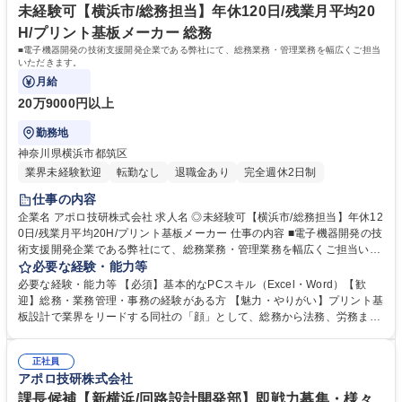
未経験可【横浜市/総務担当】年休120日/残業月平均20
H/プリント基板メーカー 総務
■電子機器開発の技術支援開発企業である弊社にて、総務業務・管理業務を幅広くご担当
いただきます。
月給
20万9000円以上
勤務地
神奈川県横浜市都筑区
業界未経験歓迎
転勤なし
退職金あり
完全週休2日制
仕事の内容
企業名 アポロ技研株式会社 求人名 ◎未経験可【横浜市/総務担当】年休12
0日/残業月平均20H/プリント基板メーカー 仕事の内容 ■電子機器開発の技
術支援開発企業である弊社にて、総務業務・管理業務を幅広くご担当いた
だきます。 ■備品・消耗品の発注、在庫管理■オフィス設備・レイアウ
必要な経験・能力等
ト・環境整備の管理■来客・電話・メール応対■社内文書・規定・契約書の
必要な経験・能力等 【必須】基本的なPCスキル（Excel・Word）【歓
管理、登記変更などの会社管理業務■法務管理（顧問弁護士との連携等）■
迎】総務・業務管理・事務の経験がある方 【魅力・やりがい】プリント基
安全衛生管理（衛生委員会運営補助、健康診断手配等） ★単なる事務作業
板設計で業界をリードする同社の「顔」として、総務から法務、労務まで
に留まらず、組織全体の効率化を目指した業務改善案にも主体的に関われ
多岐にわたる知識を横断的に習得可能。組織を俯瞰し、自らの手でより良
る、様々なご経験を積んでいただけるポジションです！ 募集職種 ◎未経
い職場環境を創り上げる手応えを感じられます。安定した経営基盤のも
験可【横浜市/総務担当】年休120日/残業月平均20H/プリント基板メーカ
正社員
と、一生モノのスキルを身につけ、長期的なキャリア形成が叶う環境で
アポロ技研株式会社
ー
す。最新のテクノロジーを支える一員として、会社の屋台骨を支える誇り
を持って働けます。 学歴・資格 学歴：大学院 大学 高専 短大 専修学校 高
課長候補【新横浜/回路設計開発部】即戦力募集・様々