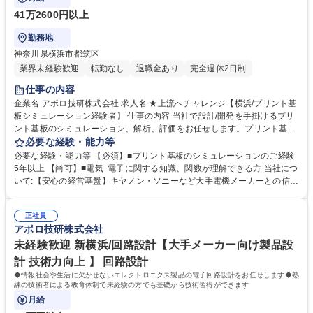
41万2600円以上
勤務地
神奈川県横浜市都筑区
業界未経験歓迎
転勤なし
退職金あり
完全週休2日制
仕事の内容
企業名 アポロ技研株式会社 求人名 ★上流へチャレンジ【横浜/プリント基
板シミュレーション経験者】 仕事の内容 当社で設計/開発を手掛けるプリ
ント基板のシミュレーション、解析、評価をお任せします。プリント基板
に関する技術を短期間で最適化するためにシミュレーション、検証実験、
必要な経験・能力等
課題抽出、対策実行を行います。 【魅力】■業界が家電、自動車、化粧
必要な経験・能力等 【必須】■プリント基板のシミュレーションのご経験
品、通信機器など多岐に渡るため,幅広い製品開発の経験を通してスキルア
5年以上 【尚可】■電気･電子に関する知識、関数が理解できる方 当社につ
ップができます。 募集職種 ★上流へチャレンジ【横浜/プリント基板シミ
いて:【安心の経営基盤】キヤノン・ソニーなど大手電機メーカーとの信頼
ュレーション経験者】
関係が構築されております。高度技術を保持しており、世の中にまだない
完成品に対する基板や電子部品を試作するところから提案可能。少ロット
正社員
や短納期の案件であっても対応ができ、小回りの利くところはお客様に選
アポロ技研株式会社
ばれている理由です。近年は電化製品の小型化も進んでいる結果、電子部
品や基板の需要度があがっております。 学歴・資格 学歴：大学院 大学 高
未経験歓迎 新横浜/回路設計【大手メーカー向け製品設
専 短大 専修学校 高校 語学力： 資格：
計 技術力向上 】 回路設計
◆情報社会や生活に欠かせないエレクトロニクス製品の電子回路設計をお任せします◆熟
練の技術者による教育体制で未経験の方でも基礎から技術習得ができます
月給