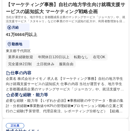
ント】有名就活支援サービス/バックオフィス職でキャリアアップ
ることが可能です! 【当社の強み】地方学生に特化したサービスを展開し
【マーケティング事務】自社の地方学生向け就職支援サ
ており、地方学生の採用と言えば"ナイモノ"と第一想起される存在です。
ービスの認知拡大 マーケティング戦略企画
学歴・資格 学歴：大学院 大学 語学力： 資格：
当社が運営する、地方学生と首都圏成長企業のマッチングサービス「ジョーカツ」や、就
活支援サービス「スタキャリ」などの事業のサービス認知の拡大や、利用者数増加を目指
します。（※利用者＝新卒就活生）
月給
41万6666円以上
勤務地
東京都千代田区
業界未経験歓迎
年間休日120日以上
転勤なし
在宅OK
完全週休2日制
土日祝休み
服装自由
仕事の内容
企業名 株式会社ナイモノ 求人名 【マーケティング事務】自社の地方学生
向け就職支援サービスの認知拡大 仕事の内容 当社が運営する、地方学生
と首都圏成長企業のマッチングサービス「ジョーカツ」や、就活支援サー
ビス「スタキャリ」などの事業のサービス認知の拡大や、利用者数増加を
必要な経験・能力等
目指します。（※利用者＝新卒就活生） 事業数値やKPIを管理し、戦略的
必要な経験・能力等 【いずれか必須】■事務経験の中でデータ・数値の集
にプロモーションの企画や運用、管理をしていただける方を募集します。
計・分析経験■事業数値やKPIの管理経験■プロモーション戦略の立案と実
【詳細】■各種プロモーションやキャンペーンの計画/実施 ■事業KPIの設
行のご経験(予算管理、代理店発注、レポーティング分析など） 【組織】
計/集計/管理 ■社内メンバーとの調整・マネジメント ■各プロモーションの
現在は、代表や他部署のメンバーが兼務でマーケティングに携わってお
効果測定 ■管理システム内の導線設計(特別な知識は不要です) ■市場調
り、専任でお任せできる方を募集します。組織の立ち上げフェーズの経験
査、競合調査 ■外部企業/パートナーとの連携 募集職種 【マーケティング
正社員
を積むことがで、ゆくゆくはマーケティングの全体統括を担っていただ