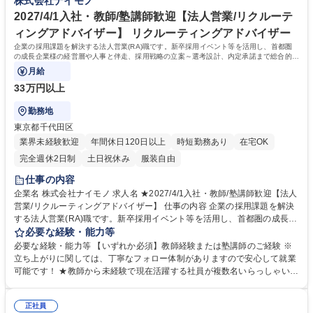
株式会社ナイモノ
事務】自社の地方学生向け就職支援サービスの認知拡大
き、マネージャーとしてのキャリアパスを歩むことも可能です。まだ小規
模な組織の為、経営企画・営業などの他部署とも連携していきながら代表
2027/4/1入社・教師/塾講師歓迎【法人営業/リクルーテ
直下でスピード感をもって業務に取り組むことができます。 学歴・資格
ィングアドバイザー】 リクルーティングアドバイザー
学歴：大学院 大学 語学力： 資格：
企業の採用課題を解決する法人営業(RA)職です。新卒採用イベント等を活用し、首都圏
の成長企業様の経営層や人事と伴走、採用戦略の立案～選考設計、内定承諾まで総合的に
支援。※IT/広告/不動産業界等取引先企多数
月給
33万円以上
勤務地
東京都千代田区
業界未経験歓迎
年間休日120日以上
時短勤務あり
在宅OK
完全週休2日制
土日祝休み
服装自由
仕事の内容
企業名 株式会社ナイモノ 求人名 ★2027/4/1入社・教師/塾講師歓迎【法人
営業/リクルーティングアドバイザー】 仕事の内容 企業の採用課題を解決
する法人営業(RA)職です。新卒採用イベント等を活用し、首都圏の成長企
業様の経営層や人事と伴走、採用戦略の立案～選考設計、内定承諾まで総
必要な経験・能力等
合的に支援。※IT/広告/不動産業界等取引先企多数 【新規開拓】首都圏の
必要な経験・能力等 【いずれか必須】教師経験または塾講師のご経験 ※
成長企業へ電話や問い合わせ等でアプローチ。採用課題をヒアリングし、
立ち上がりに関しては、丁寧なフォロー体制がありますので安心して就業
自社イベント出店や求人票公開の打診を行います。 【既存フォロー】契約
可能です！ ★教師から未経験で現在活躍する社員が複数名いらっしゃいま
企業への継続フォロー、選考データやアンケート分析に基づく選考プロセ
す！ 【魅力】■評価制度・昇給制度が明確で1年で昇給・昇格例あり！現
ス改善案提示、追加イベント出展促進。 【現場統括・社内連携】イベント
社員の80%が入社1年で年収100万円以上UP、直近2年間では社員全体の
当日の立ち会いや採用サポート、CAや運営チームとの連携を通じ、企業
正社員
年収が200万円以上UPしています。直近では入社半年でチーフへと昇格、