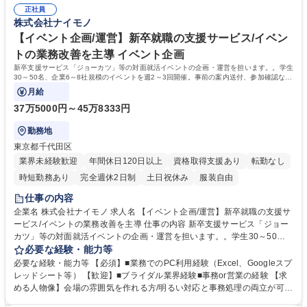
期キャリアアップを目指せる環境です。研修も充実しており（コミュニケ
の実行による内定承諾率の向上。年間200～300名の内定承諾を裏から支
正社員
ーション/マネジメント研修等を実施）事務だけでなく他部門と連携しなが
株式会社ナイモノ
えるやりがいがあり、採用の大きいポジションです。 募集職種 【採用ア
ら業務を進める場面も多いため、実践的な経験が身につき市場価値を上げ
シスタント】有名就活支援サービス/業務改善/選考プロセス効率化を先導
ることが可能です! 【当社の強み】地方学生に特化したサービスを展開し
【イベント企画/運営】新卒就職の支援サービス/イベン
ており、地方学生の採用と言えば"ナイモノ"と第一想起される存在です。
トの業務改善を主導 イベント企画
学歴・資格 学歴：大学院 大学 語学力： 資格：
新卒支援サービス「ジョーカツ」等の対面就活イベントの企画・運営を担います。。学生
30～50名、企業6～8社規模のイベントを週2～3回開催。事前の案内送付、参加確認など
の事務～当日の現場管理まで幅広くご担当。
月給
37万5000円～45万8333円
勤務地
東京都千代田区
業界未経験歓迎
年間休日120日以上
資格取得支援あり
転勤なし
時短勤務あり
完全週休2日制
土日祝休み
服装自由
仕事の内容
企業名 株式会社ナイモノ 求人名 【イベント企画/運営】新卒就職の支援サ
ービス/イベントの業務改善を主導 仕事の内容 新卒支援サービス「ジョー
カツ」等の対面就活イベントの企画・運営を担います。。学生30～50
名、企業6～8社規模のイベントを週2～3回開催。事前の案内送付、参加
必要な経験・能力等
確認などの事務～当日の現場管理まで幅広くご担当。 【会場運営：4割】
必要な経験・能力等 【必須】■業務でのPC利用経験（Excel、Googleスプ
イベント全体の運営（司会進行含む）、インターンへの指示出し、学生の
レッドシート等） 【歓迎】■ブライダル業界経験■事務or営業の経験 【求
フォローや企業の採用サポート。 【事務/運営改善：6割】事前案内・リマ
める人物像】会場の雰囲気を作れる方/明るい対応と事務処理の両立が可能
インド、予約管理、データ分析と改善案の考案、他部門との連携。インタ
な方 【魅力】本ポジションはバックオフィス業務ですが、年次に関係なく