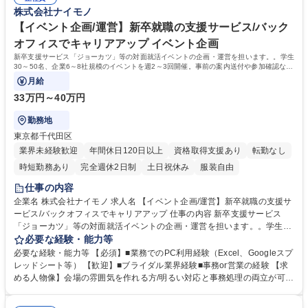
2年間では社員全体の年収が200万円以上UPしています。直近では入社半
株式会社ナイモノ
います。 募集職種 【キャリアアドバイザー/大学生の就活支援】3年での
年でチーフへと昇格したメンバーや、1年で年収が2倍UPしたメンバー
平均年収UP額210万/未経験OK
も！ ■売上前年度比：170％(9期)→177％(10期)→195％(11期・前期）で
【イベント企画/運営】新卒就職の支援サービス/バック
拡大中。社員数も50名→100名→150名体制へと増員予定！ 学歴・資格 学
オフィスでキャリアアップ イベント企画
歴：大学院 大学 語学力： 資格：
新卒支援サービス「ジョーカツ」等の対面就活イベントの企画・運営を担います。。学生
30～50名、企業6～8社規模のイベントを週2～3回開催。事前の案内送付や参加確認など
の事務～当日の現場管理まで幅広くご担当。
月給
33万円～40万円
勤務地
東京都千代田区
業界未経験歓迎
年間休日120日以上
資格取得支援あり
転勤なし
時短勤務あり
完全週休2日制
土日祝休み
服装自由
仕事の内容
企業名 株式会社ナイモノ 求人名 【イベント企画/運営】新卒就職の支援サ
ービス/バックオフィスでキャリアアップ 仕事の内容 新卒支援サービス
「ジョーカツ」等の対面就活イベントの企画・運営を担います。。学生30
～50名、企業6～8社規模のイベントを週2～3回開催。事前の案内送付や
必要な経験・能力等
参加確認などの事務～当日の現場管理まで幅広くご担当。 【会場運営：4
必要な経験・能力等 【必須】■業務でのPC利用経験（Excel、Googleスプ
割】イベント全体の運営（司会進行含む）、インターンへの指示出し、学
レッドシート等） 【歓迎】■ブライダル業界経験■事務or営業の経験 【求
生のフォローや企業の採用サポート。 【事務/運営改善：6割】事前案内・
める人物像】会場の雰囲気を作れる方/明るい対応と事務処理の両立が可能
リマインド、予約管理、データ分析と改善案の考案、他部門との連携。イ
な方 【魅力】本ポジションはバックオフィス業務ですが、年次に関係なく
ンターン採用や企画見直し等。 集客は他部門が担うため運営に集中可能で
早期キャリアアップを目指せる環境です。研修も充実しており（コミュニ