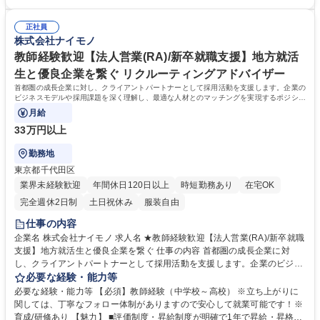
す。学生の就活終了時には一緒に涙するほどの感動もございます！ 【企業
す！ 【魅力】■評価制度・昇給制度が明確で1年で昇給・昇格例あり！現
紹介】弊社は業界特化なしで取引先豊富なので、学生の無理な「ねじ込
社員の80%が入社1年で年収100万円以上UP、直近2年間では社員全体の
み」は不要であり、学生本位の最適な進路に向き合えます! 【その他】採
正社員
年収が200万円以上UPしています。直近では入社半年でチーフへと昇格、
株式会社ナイモノ
用情報の提供/面接対策／提出書類添削/自社採用等 募集職種 ★2027/4/1入
1年で年収が2倍UPしたメンバーも！ ■売上前年度比:170％(9期)→17
社 教師/塾講師歓迎！【キャリアアドバイザー/大学生の就活支援】
7％(10期)→195％(11期・前期）で拡大中。社員数も50名→100名→150
教師経験歓迎【法人営業(RA)/新卒就職支援】地方就活
名体制へと増員予定！ ■業界特化しておらず、学生の選択肢を狭めずに紹
生と優良企業を繋ぐ リクルーティングアドバイザー
介が可能です！ 学歴・資格 学歴：大学院 大学 語学力： 資格：
首都圏の成長企業に対し、クライアントパートナーとして採用活動を支援します。企業の
ビジネスモデルや採用課題を深く理解し、最適な人材とのマッチングを実現するポジショ
ンです。※未経験大歓迎です！
月給
33万円以上
勤務地
東京都千代田区
業界未経験歓迎
年間休日120日以上
時短勤務あり
在宅OK
完全週休2日制
土日祝休み
服装自由
仕事の内容
企業名 株式会社ナイモノ 求人名 ★教師経験歓迎【法人営業(RA)/新卒就職
支援】地方就活生と優良企業を繋ぐ 仕事の内容 首都圏の成長企業に対
し、クライアントパートナーとして採用活動を支援します。企業のビジネ
スモデルや採用課題を深く理解し、最適な人材とのマッチングを実現する
必要な経験・能力等
ポジションです。※未経験大歓迎です！ ■首都圏の成長企業を中心とした
必要な経験・能力等 【必須】教師経験（中学校～高校） ※立ち上がりに
クライアント企業の採用支援業務■各企業のビジネスモデル、事業戦略、
関しては、丁寧なフォロー体制がありますので安心して就業可能です！※
強み、社風、採用課題などの情報収集と分析■地方在住の学生を対象とし
育成/研修あり 【魅力】 ■評価制度・昇給制度が明確で1年で昇給・昇格例