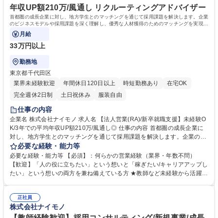
年収UP額210万/風通し リクルーティングアドバイザー
首都圏の成長企業に対し、地方学生とのマッチングを通じて採用課題を解決します。企業
のビジネスモデルや採用課題を深く理解し、優秀な人材獲得のためのマッチングを実現す
るポジションです。※未経験大歓迎です！
月給
33万円以上
勤務地
東京都千代田区
業界未経験歓迎
年間休日120日以上
時短勤務あり
在宅OK
完全週休2日制
土日祝休み
服装自由
仕事の内容
企業名 株式会社ナイモノ 求人名 【法人営業(RA)/新卒就職支援】未経験O
K/3年での平均年収UP額210万/風通し◎ 仕事の内容 首都圏の成長企業に
対し、地方学生とのマッチングを通じて採用課題を解決します。企業のビ
ジネスモデルや採用課題を深く理解し、優秀な人材獲得のためのマッチン
必要な経験・能力等
グを実現するポジションです。※未経験大歓迎です！ ■企業の採用課題の
必要な経験・能力等 【必須】：何らかの営業経験（業界・年数不問）
ヒアリング ■各企業のビジネスモデル、事業戦略、強み、社風、採用課題
【歓迎】「人の役に立ちたい」という想いと「稼ぎたい/キャリアアップし
などの情報収集と分析 ■首都圏の成長企業へ就職を希望する就活生をター
たい」という想いの両方を兼ね備えている方 ★教師など未経験から活躍す
ゲットに、企業の魅力を伝える広報・採用戦略の立案と推進 ■就職支援サ
る社員も多数！ 【魅力】 ■評価制度・昇給制度が明確で1年で昇給・昇格
ービスの提案 等 ★「上京して挑戦したい、でもどうすればいいかわから
例がございます！現社員の80%が入社1年で年収100万円以上UPし、直近
ない」地方学生と、「地方に眠る優秀な人材を採用したい」企業のマッチ
正社員
2年間では社員全体の年収が200万円以上UPしています。直近では入社半
株式会社ナイモノ
ングを支援します。 募集職種 【法人営業(RA)/新卒就職支援】未経験OK/3
年でチーフへと昇格したメンバーや、1年で年収が2倍UPしたメンバー
年での平均年収UP額210万/風通し◎
も！ ■売上前年度比：170％(9期)→177％(10期)→195％(11期・前期）で
【教師経験歓迎】採用コンサルティング/新規事業/成長