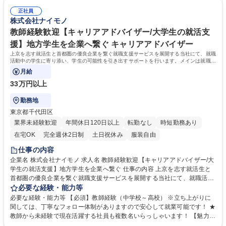
ーン採用や企画見直し等。 集客は他部門が担うため運営に集中可能です！
早期キャリアアップを目指せる環境です。研修も充実しており（コミュニ
特別な司会スキルは不要で、事務能力と明るく元気な対応で主体的に場を
正社員
ケーション/マネジメント研修等を実施）事務だけでなく他部門と連携しな
株式会社ナイモノ
動かしたい方に最適です！ 募集職種 【イベント企画/運営】新卒就職の支
がら業務を進める場面も多いため、実践的な経験が身につき市場価値を上
援サービス/イベントの業務改善を主導
げることが可能です! 【当社の強み】地方学生に特化したサービスを展開
教師経験歓迎【キャリアアドバイザー/大学生の就活支
しており、地方学生の採用と言えば"ナイモノ"と第一想起される存在です
援】地方学生を企業へ繋ぐ キャリアアドバイザー
学歴・資格 学歴：大学院 大学 語学力： 資格：
上京を志す就活生と首都圏の優良企業を繋ぐ就職支援サービスを展開する当社にて、就職
活動中の学生に寄り添い、学生の可能性を引き出すサポートを行います。メインは就職活
動のサポート業務をご担当いただきます。
月給
33万円以上
勤務地
東京都千代田区
業界未経験歓迎
年間休日120日以上
転勤なし
時短勤務あり
在宅OK
完全週休2日制
土日祝休み
服装自由
仕事の内容
企業名 株式会社ナイモノ 求人名 教師経験歓迎【キャリアアドバイザー/大
学生の就活支援】地方学生を企業へ繋ぐ 仕事の内容 上京を志す就活生と
首都圏の優良企業を繋ぐ就職支援サービスを展開する当社にて、就職活動
中の学生に寄り添い、学生の可能性を引き出すサポートを行います。メイ
必要な経験・能力等
ンは就職活動のサポート業務をご担当いただきます。 【詳細】■キャリア
必要な経験・能力等 【必須】教師経験（中学校～高校） ※立ち上がりに
カウンセリング面談■志向性の確認、企業紹介■採用情報の提供■面接対策
関しては、丁寧なフォロー体制がありますので安心して就業可能です！ ★
／提出書類添削■自社採用 など 【当ポジションについて】「上京して、自
教師から未経験で現在活躍する社員も複数名いらっしゃいます！ 【魅力】
分の力を試したい」という思いを持った、地方の挑戦者達を応援するサー
■評価制度・昇給制度が明確で1年で昇給・昇格例がございます！現社員の