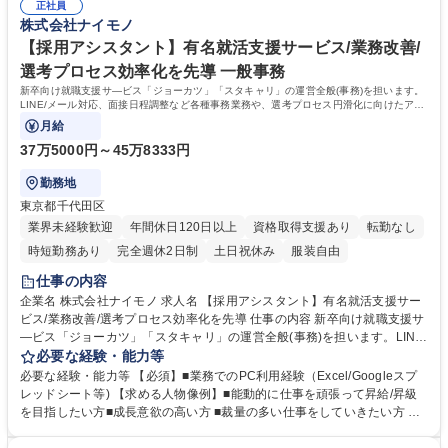
す！特別な司会スキルは不要で、事務能力と明るく元気な対応で主体的に
正社員
ケーション/マネジメント研修等を実施）事務だけでなく他部門と連携しな
株式会社ナイモノ
場を動かしたい方に最適です！ 募集職種 【イベント企画/運営】新卒就職
がら業務を進める場面も多いため、実践的な経験が身につき市場価値を上
の支援サービス/バックオフィスでキャリアアップ
げることが可能です! 【当社の強み】地方学生に特化したサービスを展開
【採用アシスタント】有名就活支援サービス/業務改善/
しており、地方学生の採用と言えば"ナイモノ"と第一想起される存在です
選考プロセス効率化を先導 一般事務
学歴・資格 学歴：大学院 大学 語学力： 資格：
新卒向け就職支援サ―ビス「ジョーカツ」「スタキャリ」の運営全般(事務)を担います。
LINE/メール対応、面接日程調整など各種事務業務や、選考プロセス円滑化に向けたアイ
デア発信・業務改善をお任せいたします。
月給
37万5000円～45万8333円
勤務地
東京都千代田区
業界未経験歓迎
年間休日120日以上
資格取得支援あり
転勤なし
時短勤務あり
完全週休2日制
土日祝休み
服装自由
仕事の内容
企業名 株式会社ナイモノ 求人名 【採用アシスタント】有名就活支援サー
ビス/業務改善/選考プロセス効率化を先導 仕事の内容 新卒向け就職支援サ
―ビス「ジョーカツ」「スタキャリ」の運営全般(事務)を担います。LINE/
メール対応、面接日程調整など各種事務業務や、選考プロセス円滑化に向
必要な経験・能力等
けたアイデア発信・業務改善をお任せいたします。 【事務業務：5割】LI
必要な経験・能力等 【必須】■業務でのPC利用経験（Excel/Googleスプ
NE・メール・電話対応、面接の日程調整、書類回収、各選考の進捗や対
レッドシート等) 【求める人物像例】■能動的に仕事を頑張って昇給/昇級
応期限の管理、社内連携。 【業務仕組化/改善等：5割】選考参加を促す自
を目指したい方■成長意欲の高い方 ■裁量の多い仕事をしていきたい方 な
動メッセージ設定や連携タイミングの調整などマッチングのための業務設
ど 【魅力】本ポジションはバックオフィス業務ですが、年次に関係なく早
計、選考状況のデータ分析、そこからの課題発見、営業と連携した改善策