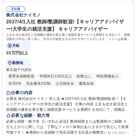
ビスです。就活生に寄り添い、就活全般のサポートします。優秀な学生の
80%が入社1年で年収100万円以上UPし、直近2年間では社員全体の年収
志向性などから、「自分の良さ」や「可能性」を再発見できるようなキャ
正社員
が200万円以上UPしています。直近では入社半年でチーフへと昇格したメ
株式会社ナイモノ
リアカウンセリングを実施して頂きます。 募集職種 教師経験歓迎【キャ
ンバーや、1年で年収が2倍UPしたメンバーも！ ■売上前年度比：170％(9
リアアドバイザー/大学生の就活支援】地方学生を企業へ繋ぐ
期)→177％(10期)→195％(11期・前期）で拡大中。社員数も50名→100名
2027/4/1入社 教師/塾講師歓迎!【キャリアアドバイザ
→150名体制へと増員予定！ 学歴・資格 学歴：大学院 大学 語学力： 資
ー/大学生の就活支援】 キャリアアドバイザー
格：
上京を志す就活生と首都圏の優良企業を繋ぐ就職支援サービスを展開する当社にて、就職
活動中の学生に寄り添い、学生の可能性を引き出すサポートを行います。メインは就職活
動のサポート業務をご担当いただきます。
月給
33万円以上
勤務地
東京都千代田区
業界未経験歓迎
年間休日120日以上
転勤なし
時短勤務あり
在宅OK
完全週休2日制
土日祝休み
服装自由
仕事の内容
企業名 株式会社ナイモノ 求人名 ★2027/4/1入社 教師/塾講師歓迎！【キ
ャリアアドバイザー/大学生の就活支援】 仕事の内容 上京を志す就活生と
首都圏の優良企業を繋ぐ就職支援サービスを展開する当社にて、就職活動
中の学生に寄り添い、学生の可能性を引き出すサポートを行います。メイ
必要な経験・能力等
ンは就職活動のサポート業務をご担当いただきます。 【キャリア面談】学
必要な経験・能力等 【いずれか必須】教師経験または塾講師のご経験 ※
生にとって人生を左右する「ファーストキャリア」の支援。やりたいこと
立ち上がりに関しては、丁寧なフォロー体制がありますので安心して就業
がわからない状態から自己分析や企業研究を通じて就活軸を定めていきま
可能です！ ★教師から未経験で現在活躍する社員が複数名いらっしゃいま