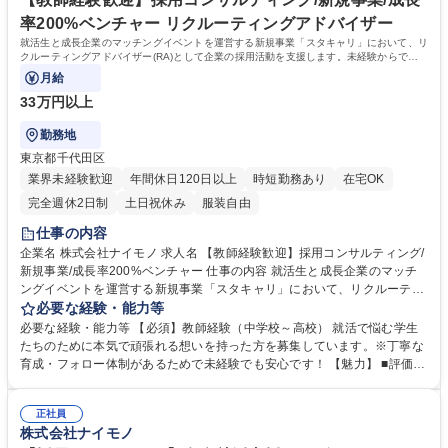
拡大中。社員数も50名→100名→150名体制へと増員予定！ 学歴・資格 学
率200%ベンチャー リクルーティングアドバイザー
歴：大学院 大学 語学力： 資格：
就活生と成長企業のマッチングイベントを運営する新規事業「スタキャリ」において、リ
クルーティングアドバイザー(RA)として企業の採用活動を支援します。未経験からでも
大きくスキルアップが可能です！
月給
33万円以上
勤務地
東京都千代田区
業界未経験歓迎
年間休日120日以上
時短勤務あり
在宅OK
完全週休2日制
土日祝休み
服装自由
仕事の内容
企業名 株式会社ナイモノ 求人名 【教師経験歓迎】採用コンサルティング/
新規事業/成長率200%ベンチャー 仕事の内容 就活生と成長企業のマッチ
ングイベントを運営する新規事業「スタキャリ」において、リクルーティ
ングアドバイザー(RA)として企業の採用活動を支援します。未経験からで
必要な経験・能力等
も大きくスキルアップが可能です！ ■地方の新卒就活生と首都圏の成長企
必要な経験・能力等 【必須】教師経験（中学校～高校） 就活で悩む学生
業をマッチングさせるためのイベント事業 ■新卒就活生を採用したい企業
たちのために本気で頑張れる想いを持った方を募集しています。※丁寧な
に対して、人材採用のコンサルティング ■各企業のビジネスモデル、事業
育成・フォロー体制があるためで未経験でも安心です！ 【魅力】 ■評価制
戦略、強み、社風、採用課題に深く入り込んで提案 ■「上京して挑戦した
度・昇給制度が明確で1年で昇給・昇格例がございます！現社員の80%が
い」という意欲を持つ地方学生に対し、多様なキャリア選択肢を提供 ■
入社1年で年収100万円以上UPし、直近2年間では社員全体の年収が200万
「地方学生の情報格差を解消し、可能性を広げたい」という熱い想いを持
正社員
円以上UPしています。直近では入社半年でチーフへと昇格したメンバー
株式会社ナイモノ
って働ける方を大募集します！ 募集職種 【教師経験歓迎】採用コンサル
や、1年で年収が2倍UPしたメンバーも！ ■売上前年度比：170％(9期)→1