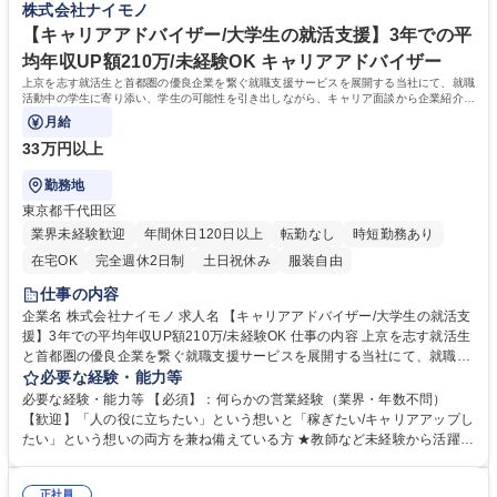
株式会社ナイモノ
の「採用成功・内定承諾」まで深く伴走します。 募集職種 ★2027/4/1入
1年で年収が2倍UPしたメンバーも！ ■売上前年度比:170％(9期)→17
社・教師/塾講師歓迎【法人営業/リクルーティングアドバイザー】
7％(10期)→195％(11期・前期）で拡大中。社員数も50名→100名→150
【キャリアアドバイザー/大学生の就活支援】3年での平
名体制へと増員予定！ 学歴・資格 学歴：大学院 大学 語学力： 資格：
均年収UP額210万/未経験OK キャリアアドバイザー
上京を志す就活生と首都圏の優良企業を繋ぐ就職支援サービスを展開する当社にて、就職
活動中の学生に寄り添い、学生の可能性を引き出しながら、キャリア面談から企業紹介、
選考対策まで一貫してお任せします。
月給
33万円以上
勤務地
東京都千代田区
業界未経験歓迎
年間休日120日以上
転勤なし
時短勤務あり
在宅OK
完全週休2日制
土日祝休み
服装自由
仕事の内容
企業名 株式会社ナイモノ 求人名 【キャリアアドバイザー/大学生の就活支
援】3年での平均年収UP額210万/未経験OK 仕事の内容 上京を志す就活生
と首都圏の優良企業を繋ぐ就職支援サービスを展開する当社にて、就職活
動中の学生に寄り添い、学生の可能性を引き出しながら、キャリア面談か
必要な経験・能力等
ら企業紹介、選考対策まで一貫してお任せします。 ■キャリアカウンセリ
必要な経験・能力等 【必須】：何らかの営業経験（業界・年数不問）
ング（志向性の深掘り） ■企業紹介・採用情報の提供 ■面接対策・提出書
【歓迎】「人の役に立ちたい」という想いと「稼ぎたい/キャリアアップし
類添削 ■自社採用業務 等 【当ポジションについて】「上京して、自分の
たい」という想いの両方を兼ね備えている方 ★教師など未経験から活躍す
力を試したい」という思いを持った、地方の挑戦者達を応援するサービス
る社員も多数！ 【魅力】 ■評価制度・昇給制度が明確で1年で昇給・昇格
です。就活生に寄り添い、就活全般のサポートします。年間1.5万人の実
例がございます！現社員の80%が入社1年で年収100万円以上UPし、直近
績を持つ圧倒的な集客力で、彼らの人生に本気で寄り添った就活支援を行
正社員