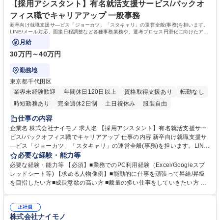
ティング/新規事業/成長率200%ベンチャー
77％(10期)→195％(11期・前期）で拡大中。社員数も50名→100名→150
【採用アシスタント】有名就活支援サービス/バックオ
名体制へと増員予定！ 学歴・資格 学歴：大学院 大学 語学力： 資格：
フィス職でキャリアアップ 一般事務
新卒向け就職支援サ―ビス「ジョーカツ」「スタキャリ」の運営全般(事務)を担います。
LINE/メール対応、面接日程調整など各種事務業務や、選考プロセス円滑化に向けたアイ
デア発信・業務改善をお任せします。
月給
30万円～40万円
勤務地
東京都千代田区
業界未経験歓迎
年間休日120日以上
資格取得支援あり
転勤なし
時短勤務あり
完全週休2日制
土日祝休み
服装自由
仕事の内容
企業名 株式会社ナイモノ 求人名 【採用アシスタント】有名就活支援サー
ビス/バックオフィス職でキャリアアップ 仕事の内容 新卒向け就職支援サ
―ビス「ジョーカツ」「スタキャリ」の運営全般(事務)を担います。LINE/
メール対応、面接日程調整など各種事務業務や、選考プロセス円滑化に向
必要な経験・能力等
けたアイデア発信・業務改善をお任せします。 【事務業務：5割】LINE・
必要な経験・能力等 【必須】■業務でのPC利用経験（Excel/Googleスプ
メール・電話対応、面接の日程調整、書類回収、各選考の進捗や対応期限
レッドシート等) 【求める人物像例】■能動的に仕事を頑張って昇給/昇級
の管理、社内連携。 【業務仕組化/改善等：5割】選考参加を促す自動メッ
を目指したい方■成長意欲の高い方 ■裁量の多い仕事をしていきたい方 な
セージ設定や連携タイミングの調整などマッチングのための業務設計、選
ど 【魅力】本ポジションはバックオフィス業務ですが、年次に関係なく早
考状況のデータ分析、そこからの課題発見、営業と連携した改善策の実行
期キャリアアップを目指せる環境です。研修も充実しており（コミュニケ
による内定承諾率の向上。年間200～300名の内定承諾を裏から支えるや
正社員
ーション/マネジメント研修等を実施）事務だけでなく他部門と連携しなが
株式会社ナイモノ
りがいがあり、採用の大きいポジションです。 募集職種 【採用アシスタ
ら業務を進める場面も多いため、実践的な経験が身につき市場価値を上げ