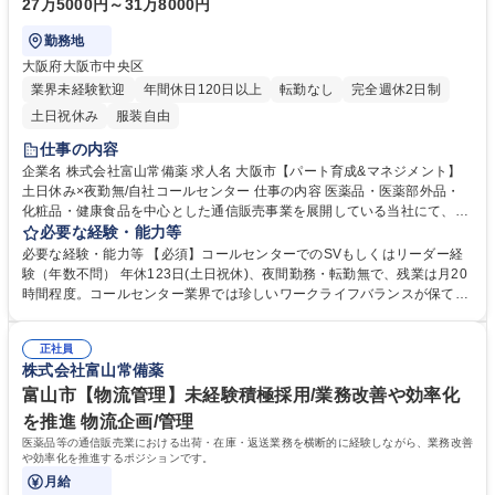
27万5000円～31万8000円
勤務地
大阪府大阪市中央区
業界未経験歓迎
年間休日120日以上
転勤なし
完全週休2日制
土日祝休み
服装自由
仕事の内容
企業名 株式会社富山常備薬 求人名 大阪市【パート育成&マネジメント】
土日休み×夜勤無/自社コールセンター 仕事の内容 医薬品・医薬部外品・
化粧品・健康食品を中心とした通信販売事業を展開している当社にて、自
社コールセンターの管理運営をお任せします。 【具体的には】自社コール
必要な経験・能力等
センターの運営管理として、KPI管理と改善策立案、業務フローの見直
必要な経験・能力等 【必須】コールセンターでのSVもしくはリーダー経
し、人員配置の調整、スタッフ教育などマネジメント業務全般を担当しま
験（年数不問） 年休123日(土日祝休)、夜間勤務・転勤無で、残業は月20
す。現場の電話対応業務は業務切り分けにより基本的に行わず、管理業務
時間程度。コールセンター業界では珍しいワークライフバランスが保てる
に専念できる体制です。 【入社後の流れ】最初2週間程は現場で電話対応
環境です。 【当社について】当社は、医薬品の通信販売会社です。商品の
を行い、業務を覚えていただきます。その後は現場配属となり、マネジメ
開発からマーケティングまでを自社で行っており、お客様にご満足いただ
ント業務に専念します。 募集職種 大阪市【パート育成&マネジメント】土
正社員
ける商品をお届けするにはどうすべきなのかを本質的課題として考え続け
株式会社富山常備薬
日休み×夜勤無/自社コールセンター
ています。【やりがい】既存社員の多くが現場叩き上げのため、外部経験
を活かした新しい風が強く求められています。センター長と約100名のス
富山市【物流管理】未経験積極採用/業務改善や効率化
タッフが働く現場を繋ぐ存在として期待されています。 学歴・資格 学
を推進 物流企画/管理
歴：大学院 大学 高専 短大 専修学校 高校 語学力： 資格：
医薬品等の通信販売業における出荷・在庫・返送業務を横断的に経験しながら、業務改善
や効率化を推進するポジションです。
月給