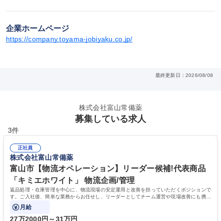
企業ホームページ
https://company.toyama-jobiyaku.co.jp/
最終更新日：2026/08/08
株式会社富山常備薬
募集している求人
3件
正社員
株式会社富山常備薬
富山市【物流オペレーション】リーダー候補!代表商品
「キミエホワイト」 物流企画/管理
返品処理・在庫管理を中心に、物流現場の安定運用と改善を担っていただくポジションで
す。ご入社後、簡単な業務からお任せし、リーダーとしてチーム運営や現場改善にも携わ
れる環境です。
月給
27万2000円～31万円