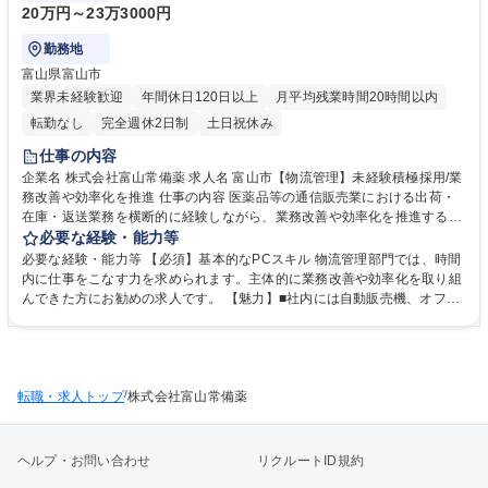
20万円～23万3000円
勤務地
富山県富山市
業界未経験歓迎
年間休日120日以上
月平均残業時間20時間以内
転勤なし
完全週休2日制
土日祝休み
仕事の内容
企業名 株式会社富山常備薬 求人名 富山市【物流管理】未経験積極採用/業
務改善や効率化を推進 仕事の内容 医薬品等の通信販売業における出荷・
在庫・返送業務を横断的に経験しながら、業務改善や効率化を推進するポ
ジションです。 【研修制度】入社後、業界や商品知識を習得し、社内の各
必要な経験・能力等
部署での業務を実際に体験いただき、お客様に商品をお届けするまでどう
必要な経験・能力等 【必須】基本的なPCスキル 物流管理部門では、時間
いった作業・流れなどを学びます。 【具体的には】■梱包/帳票出力など出
内に仕事をこなす力を求められます。主体的に業務改善や効率化を取り組
荷業務 ■在庫管理および返送業務の補助 ■作業フローの見直し・改善（効
んできた方にお勧めの求人です。 【魅力】■社内には自動販売機、オフィ
率化・ミス削減） ■業務データの集計、分析 募集職種 富山市【物流管
スコンビニ、ウォーターサーバー、冷蔵庫、電子レンジなどが設置。他に
理】未経験積極採用/業務改善や効率化を推進
も自社商品の社員割引購入制度もあり、社員が働きやすい環境が整備され
ております。 ■残業時間は月に2時間程度で、基本定時帰宅。有給につい
ては、全休/半休/時間単位の3つの取得方法があり、必要な時間だけ柔軟に
/
転職・求人トップ
休むことができ、ワークライフバランスを大事にしています。 学歴・資格
株式会社富山常備薬
学歴：大学院 大学 高専 短大 専修学校 高校 語学力： 資格：
ヘルプ・お問い合わせ
リクルートID規約