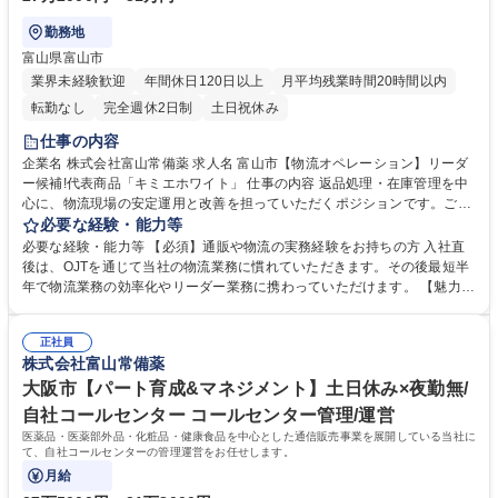
勤務地
富山県富山市
業界未経験歓迎
年間休日120日以上
月平均残業時間20時間以内
転勤なし
完全週休2日制
土日祝休み
仕事の内容
企業名 株式会社富山常備薬 求人名 富山市【物流オペレーション】リーダ
ー候補!代表商品「キミエホワイト」 仕事の内容 返品処理・在庫管理を中
心に、物流現場の安定運用と改善を担っていただくポジションです。ご入
社後、簡単な業務からお任せし、リーダーとしてチーム運営や現場改善に
必要な経験・能力等
も携われる環境です。 【具体的には】■返品商品の受入・検品・仕分け対
必要な経験・能力等 【必須】通販や物流の実務経験をお持ちの方 入社直
応 ■在庫データの管理および棚卸対応 ■業務フローの改善（効率化・ミス
後は、OJTを通じて当社の物流業務に慣れていただきます。その後最短半
削減） ■現場スタッフ（パート含む）への指示出し補助 ■他部署との簡単
年で物流業務の効率化やリーダー業務に携わっていただけます。 【魅力】
な調整業務 【将来的には】役職を目指したり営業で経験の幅を広げたり、
■無料駐車場を完備しており、車通勤も可能です。 ■自社商品の社員割引
希望に応じてキャリア形成可能です。 募集職種 富山市【物流オペレーシ
購入制度あり■自動販売機、オフィスコンビニ、ウォーターサーバー、冷
ョン】リーダー候補!代表商品「キミエホワイト」
正社員
蔵庫、電子レンジなどを設置しております。 ■有給については、全休/半
株式会社富山常備薬
休/時間単位の3つの取得方法があります。 ■当日中に完了すべき仕事は基
本的に15時には完了しているため、残業時間はほとんどなく、基本的に定
大阪市【パート育成&マネジメント】土日休み×夜勤無/
時で帰宅します。 学歴・資格 学歴：大学院 大学 高専 短大 専修学校 高校
自社コールセンター コールセンター管理/運営
語学力： 資格：
医薬品・医薬部外品・化粧品・健康食品を中心とした通信販売事業を展開している当社に
て、自社コールセンターの管理運営をお任せします。
月給