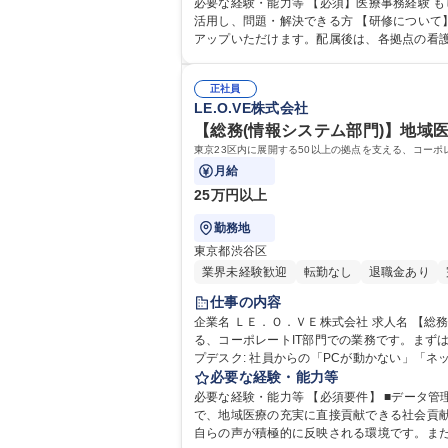
必要な経験・能力等 【必須】医療事務経験 
活用し、問題・解決できる方 【研修について】未経験の方でも安心の約2ヶ月間の研修制度があり、他店舗での実務研修を経て配属となります。未経験でも安心してキャッチ
アップいただけます。配属後は、各拠点の看護
正社員
LE.O.VE株式会社
【総務(情報システム部門)】地域医
東京23区内に展開する50以上の拠点を支える、コー
月給
25万円以上
勤務地
東京都渋谷区
業界未経験歓迎
転勤なし
退職金あり
仕事の内容
企業名 ＬＥ．Ｏ．ＶＥ株式会社 求人名 【総務（情報システム部門）】地域医療に直接貢献/キャリアパス充実/賞与2回 仕事の内容 東京23区内に展開する50以上の拠点を支え
る、コーポレートIT部門での業務です。まずは機
プデスク: 社員からの「PCが動かない」「ネッ
e等）■システム運用: クラウドサービス（Goo
必要な経験・能力等
必要な経験・能力等 【必須要件】 ■データ管理運用業務 ■キッ
で、地域医療の充実に直接貢献できる社会貢
自らの声が積極的に反映される環境です。また、運用