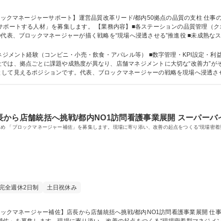
ステーションの品質管理（クオリティチェック） ■ステーション管理者（所
代表、ブロックマネージャーが描く戦略を“現場へ浸透させる”推進役 ■未成熟なス
ーへレポーティング 募集職種 【ブロックマネージャーサポート】運営品質改革リード/都内50
ト経験（コンビニ・小売・飲食・アパレル等） ■数字管理・KPI設定・利益改善の実務経験 【募集背
では、拠点ごとに課題や成熟度が異なり、店舗マネジメントに大切な“改善力”が
として見えるポジションです。代表、ブロックマネージャーの戦略を現場へ浸透さ
りがいのある環境でチャレンジしてみませんか。 学歴・資格 学歴：大学院 大学 専修学校 高校 語学力： 資格：
から店舗統括へ挑戦/都内NO1訪問看護事業展開 スーパーバ
め 「ブロックマネージャー補佐」を募集します。現場に寄り添い、改善の起点をつくる“現場密着型
完全週休2日制
土日祝休み