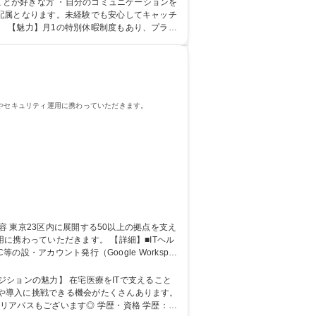
/地域貢献直結
ことが好きな方 ・自分のコミュニケーションを
 【魅力】月1の特別休暇制度もあり、プライ
学 語学力： 資格：
築やセキュリティ運用に携わっていただきます。
だきます。 【詳細】■ITヘル
・アカウント発行（Google Workspac
 訪問看護ステーションのネットワーク環境整備 ■D
】地域医療に直接貢献/キャリアパス充実/賞与2回
や導入に挑戦できる機会がたくさんあります。
ます◎ 学歴・資格 学歴：大