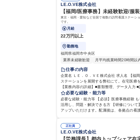
LE.O.VE株式会社
【福岡/医療事務】未経験歓迎/服装
東京・福岡・愛知など全国で複数の訪問看護ステーシ
です。
月給
22万円以上
勤務地
福岡県福岡市中央区
業界未経験歓迎
月平均残業時間20時間以
仕事の内容
企業名 ＬＥ．Ｏ．ＶＥ株式会社 求人名 【福岡/医療事務】未経験歓迎/服装・髪型自由/残業少/研修充実/地域貢献直結 仕事の内容 東京・福岡・愛知など全国で複数の訪問看護
ステーションを展開する弊社にて。在宅医療
【業務内容の詳細】■書類整理、データ入力 ■
ヵ月の流れ】◎上旬：訪問看護の訪問実績をケ
必要な経験・能力等
必要な経験・能力等 【必須】医療事務経験 
活用し、問題・解決できる方 【研修について】未経験の方でも安心の約2ヶ月間の研修制度があり、他店舗での実務研修を経て配属となります。未経験でも安心してキャッチ
アップいただけます。配属後は、各拠点の看護
正社員
LE.O.VE株式会社
【労務課長】都内トップシェア在宅