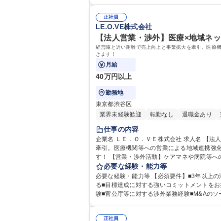
学院 大学 高専 短大 専修学校 高校 語学力： 
正社員
LE.O.VE株式会社
【法人営業・渉外】医療×地域ネッ
経営陣と近い距離で売上向上と事業拡大を牽引。医療機
きます！
月給
40万円以上
勤務地
東京都渋谷区
業界未経験歓迎
転勤なし
退職金あり
仕事の内容
企業名 ＬＥ．Ｏ．ＶＥ株式会社 求人名 【法人営業・渉外】医療×地域ネットワーク構築／政策渉外からM＆A獲得まで 仕事の内容 経営陣と近い距離で売上向上と事業拡大を
牽引。医療機関等への営業による地域連携強
す！ 【営業・渉外活動】ケアマネや病院等への定期訪問、現場のニーズ抽出、新規の獲得ルート開拓【政策渉外・ロビー活動】官公庁や有識者とのネットワーク構築・折
衝、法改正等の調査分析と行政への提案【M
必要な経験・能力等
析に基づく事業戦略の立案。★入社初期からこれら全てのコア業務にマルチに携わります
必要な経験・能力等 【必須要件】■3年以上の法
得まで
る■目標達成に対する強いコミットメントをお持ちの方 ■初対面の相手とも迅速に信頼関係を築けるコミュニケーション能力 【歓迎条件】■医
正社員