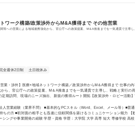
資格：
トワーク構築/政策渉外からM&A獲得まで その他営業
関等への営業による地域連携強化から、官公庁への政策提案、M＆A推進までを一気通貫で主導し
完全週休2日制
土日祝休み
化から、官公庁への政策提案、M＆A推進までを一気通貫で主導し、戦略と実行の
＆A推進】事業承継等を抱える同業他社へのアプローチ、初期交渉から条件提示等
。 募集職種 【法人営業・渉外】医療×地域ネットワーク構築／政策渉外からM＆A獲
人営業経験（業界不問） ■基本的なPCスキル（Word、Excel、メール等）■
療・介護・福祉業界での営業経
験■官公庁等に対する渉外業務経験■M&Aのソーシングや事業開発の経験 学歴・資格 学歴：大学院