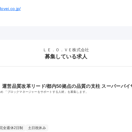
lovei.co.jp/
ＬＥ．Ｏ．ＶＥ株式会社
募集している求人
運営品質改革リード/都内50拠点の品質の支柱 スーパーバイ
め 「ブロックマネージャーをサポートする人材」を募集します。
完全週休2日制
土日祝休み