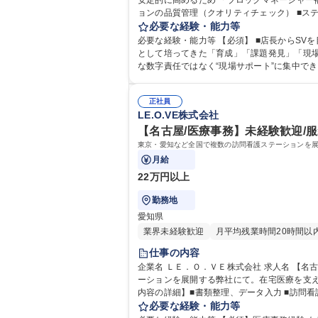
安定的に高めるため 「ブロックマネージャー補佐」を
ョンの品質管理（クオリティチェック） ■ス
る”推進役 ■未成熟なステーションの 立て直
必要な経験・能力等
職種 【ブロックマネージャー補佐】店長から
必要な経験・能力等 【必須】 ■店長からSVを目指し
として培ってきた「育成」「課題発見」「現場
正社員
LE.O.VE株式会社
【名古屋/医療事務】未経験歓迎/服
東京・愛知など全国で複数の訪問看護ステーションを
月給
22万円以上
勤務地
愛知県
業界未経験歓迎
月平均残業時間20時間以
仕事の内容
企業名 ＬＥ．Ｏ．ＶＥ株式会社 求人名 【名古屋/医療事務】未経験歓迎/服装・髪型自由/残業少/研修充実/地域貢献直結 仕事の内容 東京・愛知など全国で複数の訪問看護ステ
ーションを展開する弊社にて。在宅医療を支え
内容の詳細】■書類整理、データ入力 ■訪問看
流れ】◎上旬：訪問看護の訪問実績をケアマネ
必要な経験・能力等