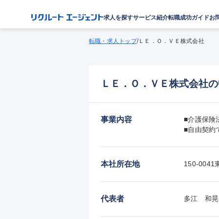
求人を探す
サービス紹介
転職成功ガイド
お
転職・求人トップ
/
ＬＥ．Ｏ．ＶＥ株式会社
ＬＥ．Ｏ．ＶＥ株式会社の
事業内容
■介護保険
■自由契約
本社所在地
150-0
代表者
多江　和晃