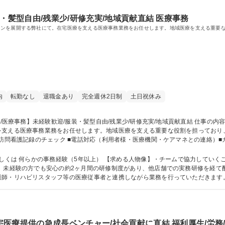
・髪型自由/残業少/研修充実/地域貢献直結 医療事務
ョンを展開する弊社にて。在宅医療を支える医療事務業務をお任せします。地域医療を支える重要
内
転勤なし
退職金あり
完全週休2日制
土日祝休み
を支える医療事務業務をお任せします。地域医療を支える重要な役割を担っており
訪問看護記録のチェック ■電話対応（利用者様・医療機関・ケアマネとの連絡）■カル
アマネジャー様へ連携/レセプト業務/訪問看護記録と稼働日報チェック ◎中旬
書対応 等 ◎下旬：レセプト準備、加算チェック依頼 等 募集職種 【福岡/医療事務】未経験歓迎/服装・髪型自由/残業少
もしくは 何らかの事務経験（5年以上） 【求める人物像】・チームで協力していく
師・リハビリスタッフ等の医療従事者と連携しながら業務を行っていただきます。
ベートとの両立◎ ライフイベントにも対応しながら働き続けることができる環境です。 学歴・資格 学歴：大学院 大
医療提供の急成長ベンチャー/社会貢献に直結 福利厚生/労務