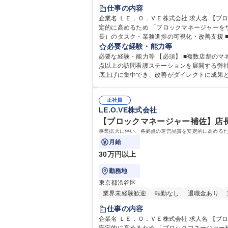
仕事の内容
企業名 ＬＥ．Ｏ．ＶＥ株式会社 求人名 【ブロックマネージャーサポート】運営品質改革リード/都内50拠点の品質の支柱 仕事の内容 事業拡大に伴い、各拠点の運営品質を安
定的に高めるため 「ブロックマネージャーをサポートする人材」を募集します。 【業務内容】■各
長）のタスク・業務進捗の可視化・改善支援 ■
主担当 ■運営データ（稼働・件数・スケジュール）を整え、ブロックマネージャ
必要な経験・能力等
拠点の品質の支柱
必要な経験・能力等 【必須】 ■複数店舗のマネジメン
点以上の訪問看護ステーションを展開する弊社
底上げに集中でき、改善がダイレクトに成果
正社員
LE.O.VE株式会社
【ブロックマネージャー補佐】店長
事業拡大に伴い、各拠点の運営品質を安定的に高めるた
月給
30万円以上
勤務地
東京都渋谷区
業界未経験歓迎
転勤なし
退職金あり
仕事の内容
企業名 ＬＥ．Ｏ．ＶＥ株式会社 求人名 【ブロックマネージャー補佐】店長から店舗統括へ挑戦/都内NO1訪問看護事業展開 仕事の内容 事業拡大に伴い、各拠点の運営品質を