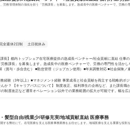
て、労務管理体制の強化を担う「労務課長」を募集します。急成長中の医療ベンチャーで、労務の
完全週休2日制
土日祝休み
「労務課長」を募集します。急成長中の医療ベンチャーで、労務の専門性を活かし
■労務業務の効率化／業務フロー改善 ■メンバーのマネジメント 募集職種 【労務課長】都内トップシェア在
実務経験（3年以上）■マネジメント経験 事業成長と社会貢献を両立する戦略的ポ
職など労務だけにかかわら
存の制度改正など通常オペレーション以外での業務範囲の拡大が可能です。幅を広
います。 学歴・資格 学歴：大学院 大学 高専 短大 専修学校 高校 語学力： 資格：
・髪型自由/残業少/研修充実/地域貢献直結 医療事務
展開する弊社にて。在宅医療を支える医療事務業務をお任せします。地域医療を支える重要な役割