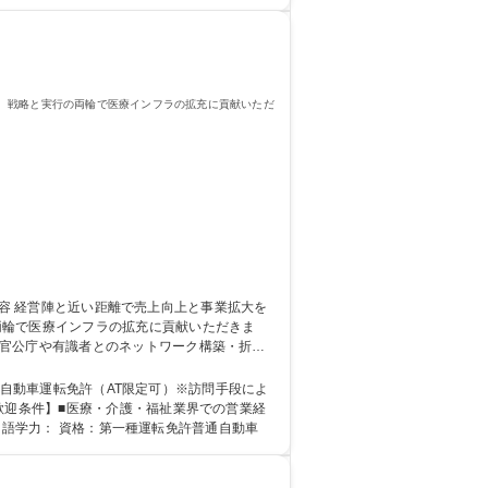
、戦略と実行の両輪で医療インフラの拡充に貢献いただ
両輪で医療インフラの拡充に貢献いただきま
のプロセス実行【戦略立案】市場調査や競合分
普通自動車運転免許（AT限定可）※訪問手段によ
 大学 高専 短大 専修学校 高校 語学力： 資格：第一種運転免許普通自動車