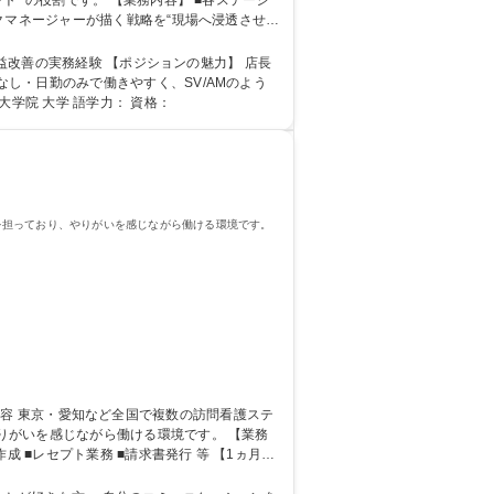
務内容】 ■各ステーシ
クマネージャーが描く戦略を“現場へ浸透させ
ブロックマネージャーへレポーティング 募集
ジションの魅力】 店長
し・日勤のみで働きやすく、SV/AMのよう
店長の次のキャリア」に移行できる環境です。 学歴・資格 学歴：大学院 大学 語学力： 資格：
を担っており、やりがいを感じながら働ける環境です。
を感じながら働ける環境です。 【業務
 ■レセプト業務 ■請求書発行 等 【1ヵ月の
書・領収書の発行・訪問看護指示書の依頼書対応