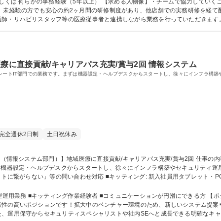
等 ◎下旬：レセプト準備、加算チェック依頼 等 募集職種 【名古屋/医療事務】未経験歓迎/服装・髪型自由/残業少/研修充実
もしくは 何らかの事務経験（5年以上） 【求める人物像】・チームで協力していく
師・リハビリスタッフ等の医療従事者と連携しながら業務を行っていただきます。
ベートとの両立◎ ライフイベントにも対応しながら働き続けることができる環境です。 学歴・資格 学歴：大学院 大
療に直接貢献/キャリアパス充実/賞与2回 情報システム
ポレートIT部門での業務です。まずは機器設定・ヘルプデスクからスタートし、徐々にインフラ構
完全週休2日制
土日祝休み
器設定・ヘルプデスクからスタートし、徐々にインフラ構築やセキュリティ運用に携わっていた
トに繋がらない」等の問い合わせ対応 ■キッティング: 新入社員用タブレット・PC等の設
gleworkspace、SPPM、トラストログイン等）の管理・設定 ■拠点サポート:
X推進: 現場の事務作業自動化・効率化するためのツール導入支援。 募集職種 【総務（情報システム部門）
ティング作業経験者 ■コミュニケーションが円滑にできる方 【ポジションの魅力】 在宅医療をITで支えること
献性の高いポジションです！拡大中のベンチャー環境のため、新しいシステム提案
保守からセキュリティスペシャリストや社内SEへと成長できる明確なキャリアパスもござい