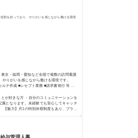
な役割を担っており、やりがいを感じながら働ける環境
、やりがいを感じながら働ける環境です。
テ作成 ■レセプト業務 ■請求書発行 等 【1
：請求書・領収書の発行・訪問看護指示書の依頼
/研修充実/地域貢献直結
ことが好きな方 ・自分のコミュニケーションを
 【魅力】月1の特別休暇制度もあり、プライ
学 語学力： 資格：
/給与管理人事