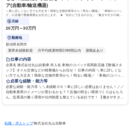
ア(自動車/輸送機器)
＼車に詳しくない方でも大丈夫！簡単な交換作業等から！明るい職場／ 「車検のコバッ
ク」の店舗で整備業務をお任せします。 ★「自分にできるのかな」「働きやすさの秘訣
は？」という方は備考欄をチェック！
月給
20万円～30万円
勤務地
新潟県長岡市
業界未経験歓迎
月平均残業時間20時間以内
退職金あり
仕事の内容
企業名 株式会社丸山自動車 求人名 車検のコバック長岡新店舗【整備スタ
ッフ】オイル交換などの軽整備からお任せ！ 仕事の内容 ＼車に詳しくな
い方でも大丈夫！簡単な交換作業等から！明るい職場／ 「車検のコバッ
ク」の店舗で整備業務をお任せします。 ★「自分にできるのかな」「働き
必要な経験・能力等
やすさの秘訣は？」という方は備考欄をチェック！ 【未経験でもご安心く
必要な経験・能力等 ＼＼未経験ＯＫ！車に詳しい必要はありません！／／
ださい！入社後の流れと安心の理由】 ★まずは整備経験を積むところか
自動車業界のイメージが変わるかも？？店舗の明るい環境づくりはもちろ
ら！オイル交換などの軽整備からはじめまず。お客様への説明は入社後す
ん、従業員の働く環境や社内制度も整えている会社です！ 【働きやすさの
ぐに、ということはありません。まずは業務や車のことを覚えることに専
証！】 月残業16hと働きやすく、入社3年以内定着率も93％で高水準。家
念いただけます！ ★1台の整備を複数の整備士で分担して進めるため大き
族手当、研修制度、遠方からの通勤支援等、福利厚生も充実しています。
な負担が一人にかかったり、難しい整備で一人でつまづくこともないので
「新潟市健康経営ゴールドクラス認定」や「経済産業省健康経営優良法人
ご安心ください！ 募集職種 車検のコバック長岡新店舗【整備スタッフ】
ホワイト500認定」などの認定もいただいています。 毎年数多くの新入社
オイル交換などの軽整備からお任せ！
/
転職・求人トップ
員を迎えている成長中の会社です！ 学歴・資格 学歴：大学院 大学 高専 短
株式会社丸山自動車
大 専修学校 高校 語学力： 資格：第一種運転免許普通自動車