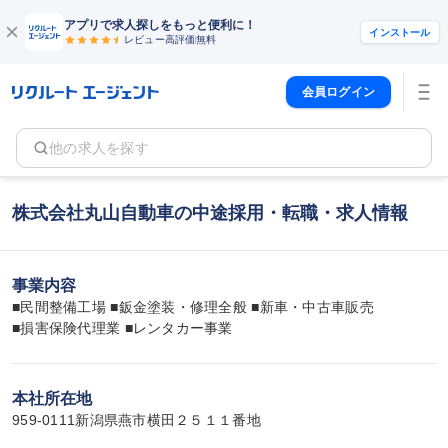
アプリで求人探しをもっと便利に！
インストール
レビュー高評価
無料
会員ログイン
他の求人を探す
株式会社丸山自動車の中途採用・転職・求人情報
事業内容
■民間整備工場 ■鈑金塗装・修理全般 ■新車・中古車販売

■損害保険代理業 ■レンタカー事業
本社所在地
959-0111新潟県燕市横田２５１１番地