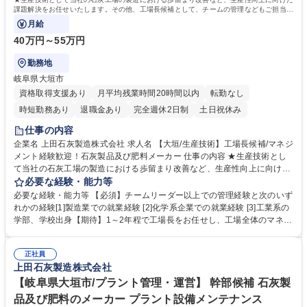
課題解決をお任せいたします。その他、工場長候補として、チームの管理などもご担当い
ただきます。
月給
40万円～55万円
勤務地
岐阜県大垣市
資格取得支援あり
月平均残業時間20時間以内
転勤なし
時短勤務あり
退職金あり
完全週休2日制
土日祝休み
仕事の内容
企業名 上田石灰製造株式会社 求人名 【大垣/生産技術】工場長候補/マネジ
メント経験歓迎！石灰製品及び肥料メーカー 仕事の内容 ★生産技術とし
て当社の石灰工場の製造における歩留まり改善など、生産性向上に向けた
課題解決をお任せいたします。その他、工場長候補として、チームの管理
必要な経験・能力等
などもご担当いただきます。 ■中途入社者も多く、未経験から業務を覚え
必要な経験・能力等 【必須】チームリーダー以上での管理経験と次のいず
ておりますのでご安心ください。【入社後】品質管理・保全・生産管理な
れかの経験[1]製造業での就業経験 [2]化学系企業での就業経験 [3]工業系の
ど様々な部署と連携して仕事を進めるため、まずは約1年程度、工場内の
学部、学校出身【期待】1～2年程で工場長をお任せし、工場全体のマネジ
様々なポジションを経験しながら知識・技術を習得し、その後生産技術と
メントを期待。 【当社の魅力】[1]岐阜の安定優良企業:明治23年の創業以
してご活躍いただきます。【働く環境】日々のルーティーンワークが少な
来、石灰のパイオニアとして安定基盤を築きながらも、常に新しいことに
いので基本的には定時で退社が可能です。家族との時間も大切にしていた
正社員
挑戦し続けています。[2]働きやすさ抜群:業務時間が少なく、休日もしっ
上田石灰製造株式会社
だくことができます。 募集職種 【大垣/生産技術】工場長候補/マネジメン
かりとれるので家族との時間を大切にしていただくことができます。【年
ト経験歓迎！石灰製品及び肥料メーカー
間休日に関して】年間休日120日ですが、有給休暇を入社月に応じて2～1
【岐阜県大垣市/プラント管理・運営】 幹部候補 石灰製
0日付与いたします。 学歴・資格 学歴：大学院 大学 高専 短大 専修学校
品及び肥料のメーカー プラント設備メンテナンス
高校 語学力： 資格：