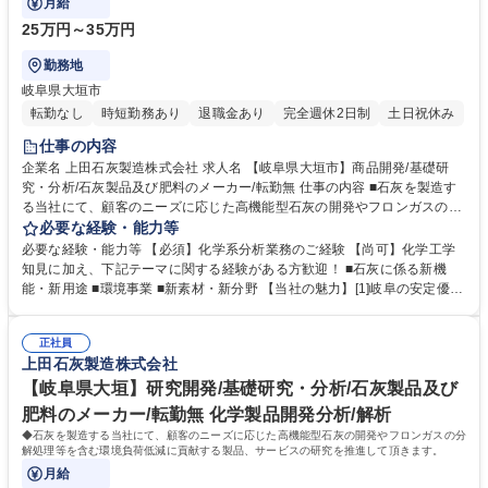
月給
25万円～35万円
勤務地
岐阜県大垣市
転勤なし
時短勤務あり
退職金あり
完全週休2日制
土日祝休み
仕事の内容
企業名 上田石灰製造株式会社 求人名 【岐阜県大垣市】商品開発/基礎研
究・分析/石灰製品及び肥料のメーカー/転勤無 仕事の内容 ■石灰を製造す
る当社にて、顧客のニーズに応じた高機能型石灰の開発やフロンガスの分
解処理等を含む環境負荷低減に貢献する製品、サービスの研究を推進して
必要な経験・能力等
頂きます。 業務内容：石灰類の成分分析、無機系試料の分析、フロンガス
必要な経験・能力等 【必須】化学系分析業務のご経験 【尚可】化学工学
の分析、分析表の作成および発行など （ICP-MS、GC-MS、蛍光X線分析
知見に加え、下記テーマに関する経験がある方歓迎！ ■石灰に係る新機
装置、原子吸光光度計など) 募集職種 【岐阜県大垣市】商品開発/基礎研
能・新用途 ■環境事業 ■新素材・新分野 【当社の魅力】[1]岐阜の安定優良
究・分析/石灰製品及び肥料のメーカー/転勤無
企業:明治23年の創業以来、石灰のパイオニアとして安定基盤を築きなが
らも、常に新しいことに挑戦し続けています。[2]働きやすさ抜群:業務時
正社員
間が少なく、休日もしっかりとれるので家族との時間を大切にしていただ
上田石灰製造株式会社
くことができます。【年間休日に関して】年間休日120日ですが、有給休
暇を入社月に応じて2～10日付与いたします。 学歴・資格 学歴：大学院
【岐阜県大垣】研究開発/基礎研究・分析/石灰製品及び
大学 高専 短大 専修学校 高校 語学力： 資格：
肥料のメーカー/転勤無 化学製品開発分析/解析
◆石灰を製造する当社にて、顧客のニーズに応じた高機能型石灰の開発やフロンガスの分
解処理等を含む環境負荷低減に貢献する製品、サービスの研究を推進して頂きます。
月給