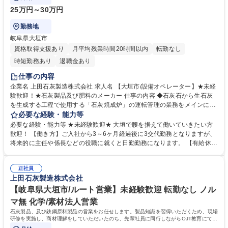
25万円～30万円
勤務地
岐阜県大垣市
資格取得支援あり
月平均残業時間20時間以内
転勤なし
時短勤務あり
退職金あり
仕事の内容
企業名 上田石灰製造株式会社 求人名 【大垣市/設備オペレーター】★未経
験歓迎！★石灰製品及び肥料のメーカー 仕事の内容 ◆石灰石から生石灰
を生成する工程で使用する「石灰焼成炉」の運転管理の業務をメインにお
任せいたします。熱い中での作業や、重い物の持ち運びなどの業務は原則
必要な経験・能力等
ございませんのでご安心ください。室内作業◎ 【業務詳細】[1]石灰焼成
必要な経験・能力等 ★未経験歓迎★ 大垣で腰を据えて働いていきたい方
炉の運転管理:機械トラブルが発生していないかの監視を主にお任せしま
歓迎！ 【働き方】ご入社から3～6ヶ月経過後に3交代勤務となりますが、
す。 その他、生成された生石灰を貯蔵するタンクの切り替えなどの業務、
将来的に主任や係長などの役職に就くと日勤勤務になります。 【有給休暇
[2]石灰の品質管理:製品の検査業務など[3]焼成炉関係設備のメンテナンス
について】有給休暇についてはご入社直後に付与し、ご入社月に応じて2
や保全:設備への注油・部品交換など[4]運転管理データの作成・記入業務
日～10日付与いたします。【キャリアパス】将来的には主任や係長など役
◎しっかりOJTがあるのでご安心ください◎ 募集職種 【大垣市/設備オペ
正社員
職に就いていただいたり、その他の業務へのジョブチェンジなどの可能性
上田石灰製造株式会社
レーター】★未経験歓迎！★石灰製品及び肥料のメーカー
もございます 学歴・資格 学歴：大学院 大学 高専 短大 専修学校 高校 語学
力： 資格：第一種運転免許普通自動車
【岐阜県大垣市/ルート営業】未経験歓迎 転勤なし ノル
マ無 化学/素材法人営業
石灰製品、及び鉄鋼原料製品の営業をお任せします。製品知識を習得いただくため、現場
研修を実施し、商材理解をしていただいたのち、先輩社員に同行しながらOJT教育にて業
務を学んでいっていただきます。