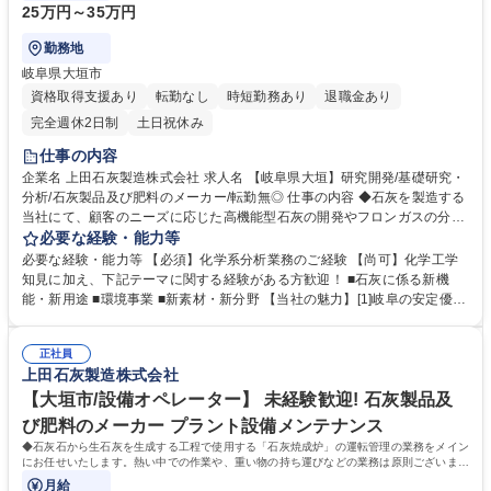
25万円～35万円
勤務地
岐阜県大垣市
資格取得支援あり
転勤なし
時短勤務あり
退職金あり
完全週休2日制
土日祝休み
仕事の内容
企業名 上田石灰製造株式会社 求人名 【岐阜県大垣】研究開発/基礎研究・
分析/石灰製品及び肥料のメーカー/転勤無◎ 仕事の内容 ◆石灰を製造する
当社にて、顧客のニーズに応じた高機能型石灰の開発やフロンガスの分解
処理等を含む環境負荷低減に貢献する製品、サービスの研究を推進して頂
必要な経験・能力等
きます。 業務内容：石灰類の成分分析、無機系試料の分析、フロンガスの
必要な経験・能力等 【必須】化学系分析業務のご経験 【尚可】化学工学
分析、分析表の作成および発行など （ICP-MS、GC-MS、蛍光X線分析装
知見に加え、下記テーマに関する経験がある方歓迎！ ■石灰に係る新機
置、原子吸光光度計など) 募集職種 【岐阜県大垣】研究開発/基礎研究・分
能・新用途 ■環境事業 ■新素材・新分野 【当社の魅力】[1]岐阜の安定優良
析/石灰製品及び肥料のメーカー/転勤無◎
企業:明治23年の創業以来、石灰のパイオニアとして安定基盤を築きなが
らも、常に新しいことに挑戦し続けています。[2]働きやすさ抜群:業務時
正社員
間が少なく、休日もしっかりとれるので家族との時間を大切にしていただ
上田石灰製造株式会社
くことができます。【年間休日に関して】年間休日120日ですが、有給休
暇を入社月に応じて2～10日付与いたします。 学歴・資格 学歴：大学院
【大垣市/設備オペレーター】 未経験歓迎! 石灰製品及
大学 高専 短大 専修学校 高校 語学力： 資格：
び肥料のメーカー プラント設備メンテナンス
◆石灰石から生石灰を生成する工程で使用する「石灰焼成炉」の運転管理の業務をメイン
にお任せいたします。熱い中での作業や、重い物の持ち運びなどの業務は原則ございませ
んのでご安心ください。室内作業◎
月給