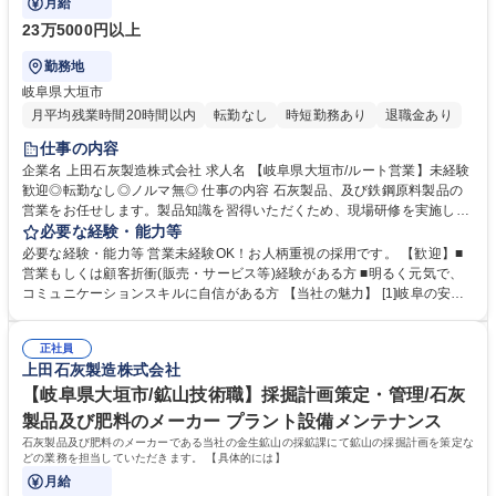
月給
23万5000円以上
勤務地
岐阜県大垣市
月平均残業時間20時間以内
転勤なし
時短勤務あり
退職金あり
仕事の内容
企業名 上田石灰製造株式会社 求人名 【岐阜県大垣市/ルート営業】未経験
歓迎◎転勤なし◎ノルマ無◎ 仕事の内容 石灰製品、及び鉄鋼原料製品の
営業をお任せします。製品知識を習得いただくため、現場研修を実施し、
商材理解をしていただいたのち、先輩社員に同行しながらOJT教育にて業
必要な経験・能力等
務を学んでいっていただきます。 【業務詳細】既存顧客へのルート営業で
必要な経験・能力等 営業未経験OK！お人柄重視の採用です。 【歓迎】■
す。顧客は中部圏の企業が中心ですが、全国にお客様がいらっしゃるた
営業もしくは顧客折衝(販売・サービス等)経験がある方 ■明るく元気で、
め、宿泊を伴う出張も発生します。営業スタイルは自由度が高く、訪問頻
コミュニケーションスキルに自信がある方 【当社の魅力】 [1]岐阜の安定
度など含めご自身で決めながら活動いただきます。【製品について】石灰
優良企業:明治23年の創業以来、石灰のパイオニアとして安定基盤を築き
は製鋼の溶解・精錬工程での使用のほか、半導体メーカーなどでの酸性排
ながらも、常に新しいことに挑戦し続けています。 昨今は石膏のリサイク
水の中和処理、道路や建物の基礎工事、建設残土の処理や再利用など、幅
正社員
ル事業にも力を入れております。 [2]働きやすさ抜群:業務時間が少なく、
上田石灰製造株式会社
広い用途で使用されます。 募集職種 【岐阜県大垣市/ルート営業】未経験
休日もしっかりとれるので家族との時間を大切にしていただくことができ
歓迎◎転勤なし◎ノルマ無◎
ます。 学歴・資格 学歴：大学院 大学 高専 短大 専修学校 高校 語学力：
【岐阜県大垣市/鉱山技術職】採掘計画策定・管理/石灰
資格：第一種運転免許普通自動車
製品及び肥料のメーカー プラント設備メンテナンス
石灰製品及び肥料のメーカーである当社の金生鉱山の採鉱課にて鉱山の採掘計画を策定な
どの業務を担当していただきます。 【具体的には】
月給