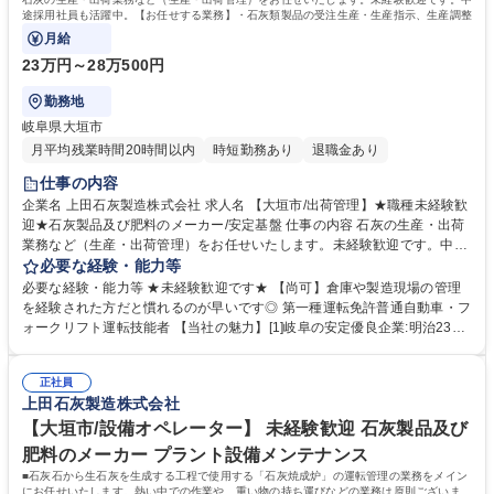
途採用社員も活躍中。【お任せする業務】・石灰類製品の受注生産・生産指示、生産調整
月給
23万円～28万500円
勤務地
岐阜県大垣市
月平均残業時間20時間以内
時短勤務あり
退職金あり
仕事の内容
企業名 上田石灰製造株式会社 求人名 【大垣市/出荷管理】★職種未経験歓
迎★石灰製品及び肥料のメーカー/安定基盤 仕事の内容 石灰の生産・出荷
業務など（生産・出荷管理）をお任せいたします。未経験歓迎です。中途
採用社員も活躍中。【お任せする業務】・石灰類製品の受注生産・生産指
必要な経験・能力等
示、生産調整 ・石灰類製品の包装・袋詰め（フレコンバッグ、20kg袋）
必要な経験・能力等 ★未経験歓迎です★ 【尚可】倉庫や製造現場の管理
・製品在庫の管理、製品の出荷指示 ・出荷検査 ・燃料の受入検査 ・主に
を経験された方だと慣れるのが早いです◎ 第一種運転免許普通自動車・フ
石灰等の製品の生産および生産管理を行っていただきます。作業員に指示
ォークリフト運転技能者 【当社の魅力】[1]岐阜の安定優良企業:明治23年
をして、生産管理を行いますが、大量受注などの際は作業員と共に現場作
の創業以来、石灰のパイオニアとして安定基盤を築きながらも、常に新し
業をすることもあります。受注状況、時期によりますが、業務の割合は現
いことに挑戦し続けています。[2]働きやすさ抜群:業務時間が少なく、休
場7～8割、デスクワーク2～3割程度です。 募集職種 【大垣市/出荷管理】
正社員
日もしっかりとれるので家族との時間を大切にしていただくことができま
上田石灰製造株式会社
★職種未経験歓迎★石灰製品及び肥料のメーカー/安定基盤
す。【年間休日に関して】年間休日120日ですが、有給休暇を入社月に応
じて2～10日付与いたします。 学歴・資格 学歴：大学院 大学 高専 短大
【大垣市/設備オペレーター】 未経験歓迎 石灰製品及び
専修学校 高校 語学力： 資格：第一種運転免許普通自動車 フォークリフト
肥料のメーカー プラント設備メンテナンス
運転者
■石灰石から生石灰を生成する工程で使用する「石灰焼成炉」の運転管理の業務をメイン
にお任せいたします。熱い中での作業や、重い物の持ち運びなどの業務は原則ございませ