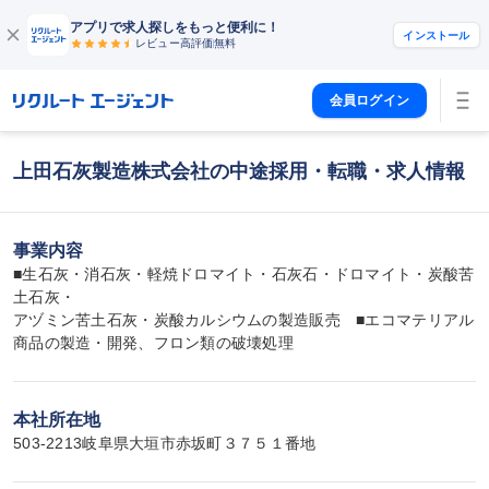
アプリで求人探しをもっと便利に！
インストール
レビュー高評価
無料
会員ログイン
上田石灰製造株式会社の中途採用・転職・求人情報
事業内容
■生石灰・消石灰・軽焼ドロマイト・石灰石・ドロマイト・炭酸苦
土石灰・

アヅミン苦土石灰・炭酸カルシウムの製造販売　■エコマテリアル
商品の製造・開発、フロン類の破壊処理
本社所在地
503-2213岐阜県大垣市赤坂町３７５１番地