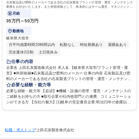
石灰製品及び肥料のメーカーである当社の石灰製造プラントの管理・運営・メンテナンス
業務をお任せいたします。また幹部候補として、将来的にはチーム運営、マネジメントも
ご担当していただきます。
月給
35万円～50万円
勤務地
岐阜県大垣市
月平均残業時間20時間以内
転勤なし
時短勤務あり
退職金あり
完全週休2日制
土日祝休み
仕事の内容
企業名 上田石灰製造株式会社 求人名 【岐阜県大垣市/プラント管理・運
営】■幹部候補■石灰製品及び肥料のメーカー 仕事の内容 石灰製品及び肥
料のメーカーである当社の石灰製造プラントの管理・運営・メンテナンス
業務をお任せいたします。また幹部候補として、将来的にはチーム運営、
必要な経験・能力等
マネジメントもご担当していただきます。 【具体的には】 ■生産工程で使
必要な経験・能力等 【必須】■機械・設備の管理・運営・メンテナンスの
用される機械・設備の管理・運営・メンテナンス ■既存機械・設備等の更
ご経験をお持ちの方 ■取引企業や社内他部門との連携、コミュニケーショ
新、企画・設計 ■機械・設備メーカーとの折衝 ■プラント部の部門運営
ンができる方 【当社の魅力】[1]岐阜の安定優良企業:明治23年の創業以
（組織のマネジメント） 募集職種 【岐阜県大垣市/プラント管理・運営】
来、石灰のパイオニアとして安定基盤を築きながらも、常に新しいことに
■幹部候補■石灰製品及び肥料のメーカー
挑戦し続けています。[2]働きやすさ抜群:業務時間が少なく、休日もしっ
かりとれるので家族との時間を大切にしていただくことができます。【年
間休日に関して】年間休日120日ですが、有給休暇を入社月に応じて2～1
/
転職・求人トップ
0日付与いたします。 学歴・資格 学歴：大学院 大学 高専 短大 専修学校
上田石灰製造株式会社
高校 語学力： 資格：第一種運転免許普通自動車