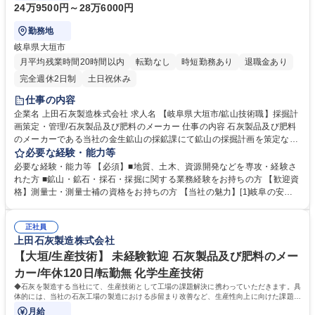
24万9500円～28万6000円
勤務地
岐阜県大垣市
月平均残業時間20時間以内
転勤なし
時短勤務あり
退職金あり
完全週休2日制
土日祝休み
仕事の内容
企業名 上田石灰製造株式会社 求人名 【岐阜県大垣市/鉱山技術職】採掘計
画策定・管理/石灰製品及び肥料のメーカー 仕事の内容 石灰製品及び肥料
のメーカーである当社の金生鉱山の採鉱課にて鉱山の採掘計画を策定など
の業務を担当していただきます。 【具体的には】 ■採掘計画の策定 ■鉱山
必要な経験・能力等
の生産の指示および進捗管理（施工管理） （外部の採掘協力会社へ採掘の
必要な経験・能力等 【必須】■地質、土木、資源開発などを専攻・経験さ
指示・進捗管理） ■鉱山の保安パトロール・公害防止管理 ■石灰石の原価
れた方 ■鉱山・鉱石・採石・採掘に関する業務経験をお持ちの方 【歓迎資
管理・品質管理・原石の在庫管理 ■鉱区の調査など 募集職種 【岐阜県大
格】測量士・測量士補の資格をお持ちの方 【当社の魅力】[1]岐阜の安定
垣市/鉱山技術職】採掘計画策定・管理/石灰製品及び肥料のメーカー
優良企業:明治23年の創業以来、石灰のパイオニアとして安定基盤を築き
ながらも、常に新しいことに挑戦し続けています。[2]働きやすさ抜群:業
正社員
務時間が少なく、休日もしっかりとれるので家族との時間を大切にしてい
上田石灰製造株式会社
ただくことができます。【年間休日に関して】年間休日120日ですが、有
給休暇を入社月に応じて2～10日付与いたします。 学歴・資格 学歴：大学
【大垣/生産技術】 未経験歓迎 石灰製品及び肥料のメー
院 大学 高専 短大 専修学校 高校 語学力： 資格：第一種運転免許普通自動
カー/年休120日/転勤無 化学生産技術
車 測量士 測量士補
◆石灰を製造する当社にて、生産技術として工場の課題解決に携わっていただきます。具
体的には、当社の石灰工場の製造における歩留まり改善など、生産性向上に向けた課題解
決をお任せいたします。
月給