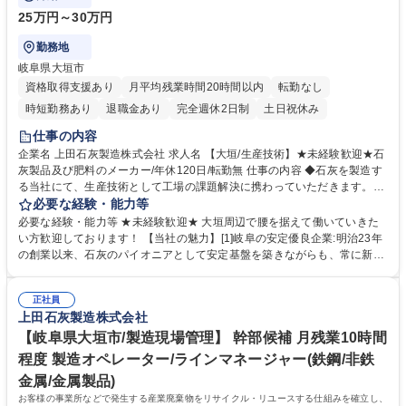
25万円～30万円
勤務地
岐阜県大垣市
資格取得支援あり
月平均残業時間20時間以内
転勤なし
時短勤務あり
退職金あり
完全週休2日制
土日祝休み
仕事の内容
企業名 上田石灰製造株式会社 求人名 【大垣/生産技術】★未経験歓迎★石
灰製品及び肥料のメーカー/年休120日/転勤無 仕事の内容 ◆石灰を製造す
る当社にて、生産技術として工場の課題解決に携わっていただきます。具
体的には、当社の石灰工場の製造における歩留まり改善など、生産性向上
必要な経験・能力等
に向けた課題解決をお任せいたします。 ■中途入社者も多く、未経験から
必要な経験・能力等 ★未経験歓迎★ 大垣周辺で腰を据えて働いていきた
業務を覚えておりますのでご安心ください。【入社後】品質管理・保全・
い方歓迎しております！ 【当社の魅力】[1]岐阜の安定優良企業:明治23年
生産管理など様々な部署と連携して仕事を進めるため、まずは約1年程
の創業以来、石灰のパイオニアとして安定基盤を築きながらも、常に新し
度、工場内の様々なポジションを経験しながら知識・技術を習得し、その
いことに挑戦し続けています。[2]働きやすさ抜群:業務時間が少なく、休
後生産技術としてご活躍いただきます。【働く環境】日々のルーティーン
日もしっかりとれるので家族との時間を大切にしていただくことができま
ワークが少ないので基本的には定時で退社が可能です。家族との時間も大
正社員
す。【年間休日に関して】年間休日120日ですが、有給休暇を入社月に応
上田石灰製造株式会社
切にしていただくことができます。 募集職種 【大垣/生産技術】★未経験
じて2～10日付与いたします。 学歴・資格 学歴：大学院 大学 高専 短大
歓迎★石灰製品及び肥料のメーカー/年休120日/転勤無
専修学校 高校 語学力： 資格：
【岐阜県大垣市/製造現場管理】 幹部候補 月残業10時間
程度 製造オペレーター/ラインマネージャー(鉄鋼/非鉄
金属/金属製品)
お客様の事業所などで発生する産業廃棄物をリサイクル・リユースする仕組みを確立し、