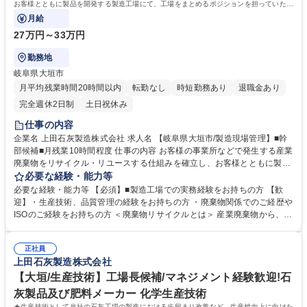
お客様とともに製品を開発する製造工場にて、工場をまとめるポジションを担っていただ
きます。
月給
27万円～33万円
勤務地
岐阜県大垣市
月平均残業時間20時間以内
転勤なし
時短勤務あり
退職金あり
完全週休2日制
土日祝休み
仕事の内容
企業名 上田石灰製造株式会社 求人名 【岐阜県大垣市/製造現場管理】■幹
部候補■月残業10時間程度 仕事の内容 お客様の事業所などで発生する産業
廃棄物をリサイクル・リユースする仕組みを確立し、お客様とともに製品
を開発する製造工場にて、工場をまとめるポジションを担っていただきま
必要な経験・能力等
す。 【具体的な仕事内容】 ■原料の受け入れ■生産管理、業務の効率化推
必要な経験・能力等 【必須】■製造工場での実務経験をお持ちの方 【歓
進■機械設備の運転、保守点検(メンテナンス、トラブル対応など)■製品の
迎】・生産技術、品質管理の経験をお持ちの方 ・廃棄物関係でのご経歴や
在庫管理、品質管理■製品の出荷 ※将来的には、拡大傾向にあるこの事業
ISOのご経験をお持ちの方 ＜廃棄物リサイクルとは＞ 産業廃棄物から、新
において、工場長の役割をお任せしたいです。スキルにもよりますが、1
たな製品を生産しています。半導体の素材「シリコンウエハー」の約9割
年～3年ほどかけて成長してほしいと考えています。 募集職種 【岐阜県大
が、砥粒とともに研磨屑として凝集沈殿され、スラッジ（シリコン汚泥）
垣市/製造現場管理】■幹部候補■月残業10時間程度
正社員
として排出されています。シリコン資源（シリコン汚泥）を高付加価値化
上田石灰製造株式会社
して、輸入品よりも高品質で成分や値段も安定している点が、この製品の
メリットです。 学歴・資格 学歴：大学院 大学 高専 短大 専修学校 高校 語
【大垣/生産技術】工場長候補/マネジメント経験歓迎!石
学力： 資格：第一種運転免許普通自動車
灰製品及び肥料メーカー 化学生産技術
★生産技術として当社の石灰工場の製造における歩留まり改善など、生産性向上に向けた