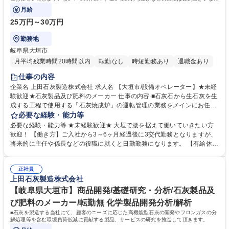
んのでご安心ください。室内作業◎
月給
25万円～30万円
勤務地
岐阜県大垣市
月平均残業時間20時間以内
転勤なし
時短勤務あり
退職金あり
仕事の内容
企業名 上田石灰製造株式会社 求人名 【大垣市/設備オペレーター】★未経
験歓迎★石灰製品及び肥料のメーカー 仕事の内容 ■石灰石から生石灰を生
成する工程で使用する「石灰焼成炉」の運転管理の業務をメインにお任せ
いたします。熱い中での作業や、重い物の持ち運びなどの業務は原則ござ
必要な経験・能力等
いませんのでご安心ください。室内作業◎ 【業務詳細】[1]石灰焼成炉の
必要な経験・能力等 ★未経験歓迎★ 大垣で腰を据えて働いていきたい方
運転管理:機械トラブルが発生していないかの監視を主にお任せします。
歓迎！ 【働き方】ご入社から3～6ヶ月経過後に3交代勤務となりますが、
その他、生成された生石灰を貯蔵するタンクの切り替えなどの業務、[2]石
将来的に主任や係長などの役職に就くと日勤勤務になります。 【有給休暇
灰の品質管理:製品の検査業務など[3]焼成炉関係設備のメンテナンスや保
について】有給休暇についてはご入社直後に付与し、ご入社月に応じて2
全:設備への注油・部品交換など[4]運転管理データの作成・記入業務 ◎し
日～10日付与いたします。【キャリアパス】将来的には主任や係長など役
っかりOJTがあるのでご安心ください◎ 募集職種 【大垣市/設備オペレー
正社員
職に就いていただいたり、その他の業務へのジョブチェンジなどの可能性
上田石灰製造株式会社
ター】★未経験歓迎★石灰製品及び肥料のメーカー
もございます 学歴・資格 学歴：大学院 大学 高専 短大 専修学校 高校 語学
力： 資格：第一種運転免許普通自動車
【岐阜県大垣市】商品開発/基礎研究・分析/石灰製品及
び肥料のメーカー/転勤無 化学製品開発分析/解析
■石灰を製造する当社にて、顧客のニーズに応じた高機能型石灰の開発やフロンガスの分
解処理等を含む環境負荷低減に貢献する製品、サービスの研究を推進して頂きます。