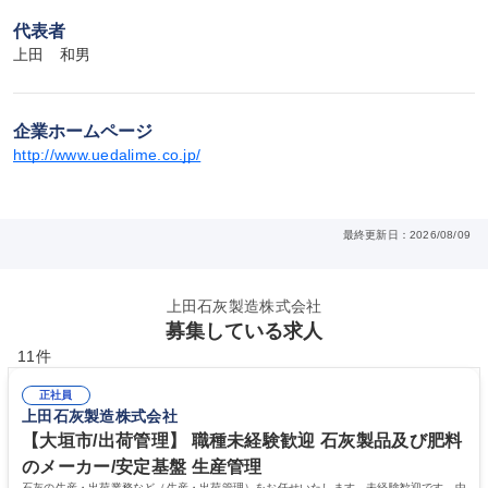
代表者
上田　和男
企業ホームページ
http://www.uedalime.co.jp/
最終更新日：2026/08/09
上田石灰製造株式会社
募集している求人
11件
正社員
上田石灰製造株式会社
【大垣市/出荷管理】 職種未経験歓迎 石灰製品及び肥料
のメーカー/安定基盤 生産管理
石灰の生産・出荷業務など（生産・出荷管理）をお任せいたします。未経験歓迎です。中