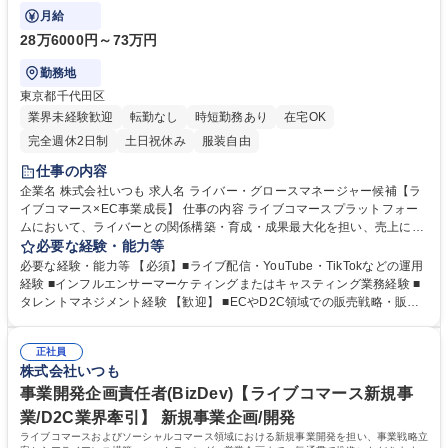
くりにも関与します。
月給
28万6000円～73万円
勤務地
東京都千代田区
業界未経験歓迎
転勤なし
時短勤務あり
在宅OK
完全週休2日制
土日祝休み
服装自由
仕事の内容
企業名 株式会社いつも 求人名 ライバー・グロースマネージャー候補【ラ
イブコマース×EC事業成長】 仕事の内容 ライブコマースプラットフォー
ムにおいて、ライバーとの関係構築・育成・成果最大化を担い、売上につ
ながる配信企画や運営を推進。新人リクルートや評価制度設計など組織づ
必要な経験・能力等
くりにも関与します。 ■ライバーへのオンボーディング、月間目標に応じ
必要な経験・能力等 【必須】■ライブ配信・YouTube・TikTokなどの運用
た運用サポート ■心理的サポートやコミュニケーション設計、売れる配信
経験 ■インフルエンサーマーケティングまたはキャスティング業務経験 ■
の企画ディレクション ■配信台本・出演シナリオ作成、商品理解支援、接
タレントマネジメント経験 【歓迎】 ■ECやD2C領域での販売戦略・販促
客スクリプト監修 ■チームでのノウハウ共有、教育体制の構築と改善 ■新
経験 ■ライブコマース構造理解 ■SNSを活用したファンベースづくりの知
人ライバーのリクルート・契約交渉、評価制度・育成スキーム設計 ■外部
見 ■複数ライバーの育成・評価経験 ■外部事務所との契約調整・パートナ
事務所やパートナーとの業務連携・契約調整 募集職種 ライバー・グロー
正社員
ーシップ構築経験 学歴・資格 学歴：大学院 大学 高専 短大 専修学校 高校
株式会社いつも
スマネージャー候補【ライブコマース×EC事業成長】
語学力： 資格：
事業開発企画責任者(BizDev)【ライブコマース新規事
業/D2C業界牽引】 新規事業企画/開発
ライブコマースおよびソーシャルコマース領域における新規事業開発を担い、事業戦略立