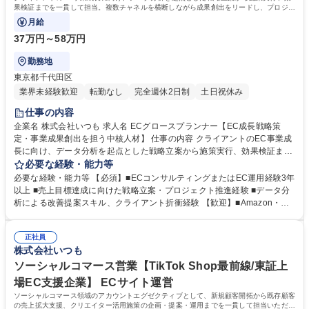
果検証までを一貫して担当。複数チャネルを横断しながら成果創出をリードし、プロジェ
クト推進やメンバー育成にも携わります。
月給
37万円～58万円
勤務地
東京都千代田区
業界未経験歓迎
転勤なし
完全週休2日制
土日祝休み
仕事の内容
企業名 株式会社いつも 求人名 ECグロースプランナー【EC成長戦略策
定・事業成果創出を担う中核人材】 仕事の内容 クライアントのEC事業成
長に向け、データ分析を起点とした戦略立案から施策実行、効果検証まで
を一貫して担当。複数チャネルを横断しながら成果創出をリードし、プロ
必要な経験・能力等
ジェクト推進やメンバー育成にも携わります。 ■売上・KPIに基づくEC成
必要な経験・能力等 【必須】■ECコンサルティングまたはEC運用経験3年
長戦略および施策立案 ■Amazon・楽天・自社EC等のチャネル別戦略策定
以上 ■売上目標達成に向けた戦略立案・プロジェクト推進経験 ■データ分
■広告運用、CRM施策、販促企画の実行・改善推進 ■商品ページ・LP・コ
析による改善提案スキル、クライアント折衝経験 【歓迎】■Amazon・楽
ンテンツ改善のディレクション ■クライアント提案、定例会運営、プロジ
天市場・TikTok Shop等複数チャネル運用経験 ■RPP、Amazon Ads、Go
ェクト管理 ■メンバー育成、ナレッジ共有、チーム成果最大化 募集職種 E
ogle Ads等の広告運用経験 ■SEO・CRM・SNSマーケティングに関する
Cグロースプランナー【EC成長戦略策定・事業成果創出を担う中核人材】
正社員
知識・経験 ■事業会社でのECバリューチェーン全体の理解 ■売上計画・事
株式会社いつも
業計画策定経験 ■チームマネジメントや部下育成経験 学歴・資格 学歴：
大学院 大学 高専 短大 専修学校 高校 語学力： 資格：
ソーシャルコマース営業【TikTok Shop最前線/東証上
場EC支援企業】 ECサイト運営
ソーシャルコマース領域のアカウントエグゼクティブとして、新規顧客開拓から既存顧客
の売上拡大支援、クリエイター活用施策の企画・提案・運用までを一貫して担当いただき