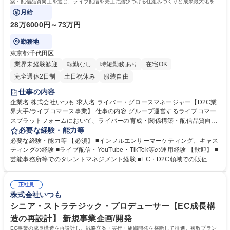
築・配信品質向上を通じ、ライブ配信を売上に結びつける仕組みづくりと成果最大化を担
うポジションです。
月給
28万6000円～73万円
勤務地
東京都千代田区
業界未経験歓迎
転勤なし
時短勤務あり
在宅OK
完全週休2日制
土日祝休み
服装自由
仕事の内容
企業名 株式会社いつも 求人名 ライバー・グロースマネージャー【D2C業
界大手/ライブコマース事業】 仕事の内容 グループ運営するライブコマー
スプラットフォームにおいて、ライバーの育成・関係構築・配信品質向上
を通じ、ライブ配信を売上に結びつける仕組みづくりと成果最大化を担う
必要な経験・能力等
ポジションです。 ■ライバーのオンボーディング、目標管理、状況に応じ
必要な経験・能力等 【必須】 ■インフルエンサーマーケティング、キャス
た伴走支援 ■“売れる配信”に向けた台本改善、演出企画、商品理解支援 ■
ティングの経験 ■ライブ配信・YouTube・TikTok等の運用経験 【歓迎】 ■
リアルタイム接客のスクリプト監修、チームでのノウハウ共有 ■新人ライ
芸能事務所等でのタレントマネジメント経験 ■EC・D2C領域での販促／
バーのリクルート、契約交渉、育成スキーム構築 ■専属・提携ライバーの
販売戦略の経験 ■ライブコマースの構造理解 ■SNSを活用したファンベー
評価制度整備、外部事務所との連携 ■ライブコマース領域の新規事業立ち
ス構築への関心 ■エンタメ領域での企画・制作経験 学歴・資格 学歴：大
上げに関わる運営サポート 募集職種 ライバー・グロースマネージャー【D
正社員
学院 大学 高専 短大 専修学校 高校 語学力： 資格：
株式会社いつも
2C業界大手/ライブコマース事業】
シニア・ストラテジック・プロデューサー【EC成長構
造の再設計】 新規事業企画/開発
EC事業の成長構造を再設計し、戦略立案・実行・組織開発を横断して推進。複数ブラン