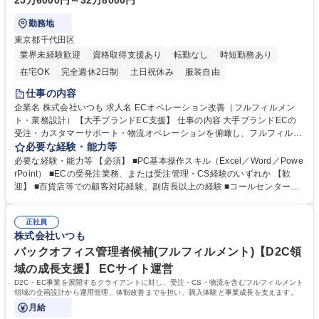
25万6000円～32万8000円
勤務地
東京都千代田区
業界未経験歓迎
資格取得支援あり
転勤なし
時短勤務あり
在宅OK
完全週休2日制
土日祝休み
服装自由
仕事の内容
企業名 株式会社いつも 求人名 ECオペレーション改善（フルフィルメン
ト・業務設計）【大手ブランドEC支援】 仕事の内容 大手ブランドECの
受注・カスタマーサポート・物流オペレーションを俯瞰し、フルフィルメ
ント業務の仕組み化と改善を推進するポジションです。 ■EC受注処理、カ
必要な経験・能力等
スタマーサポート業務の設計・運用 ■物流オペレーション管理、改善施策
必要な経験・能力等 【必須】 ■PC基本操作スキル（Excel／Word／Powe
の検討・実行 ■社内プロジェクトマネージャーとの連携・調整 ■販促・セ
rPoint） ■ECの受発注業務、または受注管理・CS経験のいずれか 【歓
ール企画実現に向けたバックヤード調整 ■データ・在庫・販促物を含む全
迎】 ■百貨店等での顧客対応経験、副店長以上の経験 ■コールセンターで
体最適の推進 ■バックヤード起点での業務改善・企画提案 募集職種 ECオ
のSV経験 ■物流管理・倉庫運営に関する知識・経験 ■商品受発注・在庫管
ペレーション改善（フルフィルメント・業務設計）【大手ブランドEC支
理業務の経験 ■PowerPointによる提案資料作成経験 学歴・資格 学歴：大
援】
正社員
学院 大学 高専 短大 専修学校 高校 語学力： 資格：
株式会社いつも
バックオフィス管理者候補(フルフィルメント)【D2C領
域の成長支援】 ECサイト運営
D2C・EC事業を展開するクライアントに対し、受注・CS・物流を含むフルフィルメント
領域の企画設計から運用管理、体制改善までを担い、購入体験と事業成長を支えます。
月給