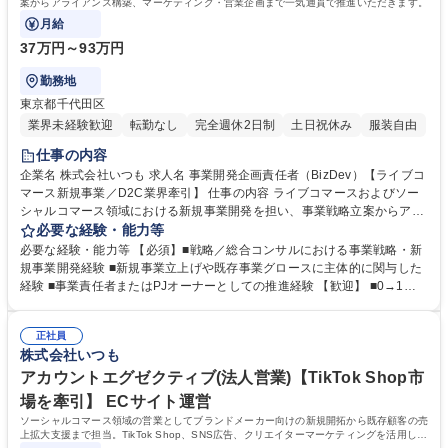
案からアライアンス構築、マーケティング・営業企画まで一気通貫で推進いただきます。
月給
37万円～93万円
勤務地
東京都千代田区
業界未経験歓迎
転勤なし
完全週休2日制
土日祝休み
服装自由
仕事の内容
企業名 株式会社いつも 求人名 事業開発企画責任者（BizDev）【ライブコ
マース新規事業／D2C業界牽引】 仕事の内容 ライブコマースおよびソー
シャルコマース領域における新規事業開発を担い、事業戦略立案からアラ
イアンス構築、マーケティング・営業企画まで一気通貫で推進いただきま
必要な経験・能力等
す。 ■ライブ／ソーシャルコマース事業の市場分析、事業戦略・戦術の立
必要な経験・能力等 【必須】■戦略／総合コンサルにおける事業戦略・新
案 ■KPI設計、データ分析を通じたPDCAの実行と事業グロース ■SNS・E
規事業開発経験 ■新規事業立上げや既存事業グロースに主体的に関与した
Cプラットフォームとのアライアンス戦略立案・交渉 ■共同プロモーショ
経験 ■事業責任者またはPJオーナーとしての推進経験 【歓迎】 ■0→1フ
ン、キャンペーン企画の推進による集客最大化 ■マーケティング施策・営
ェーズまたはPMF達成までの事業推進経験 ■アライアンスや外部提携を通
業企画の設計と実行 ■新規領域における周辺事業の立ち上げとスケール推
じた事業拡大の実務経験 ■EC／D2C／SaaS／プラットフォーム領域での
進 募集職種 事業開発企画責任者（BizDev）【ライブコマース新規事業／
正社員
事業開発経験 ■採用・組織設計を含む事業スケール経験 ■英語を用いたグ
株式会社いつも
D2C業界牽引】
ローバル事業推進経験 学歴・資格 学歴：大学院 大学 高専 短大 専修学校
高校 語学力： 資格：
アカウントエグゼクティブ(法人営業)【TikTok Shop市
場を牽引】 ECサイト運営
ソーシャルコマース領域の営業としてブランドメーカー向けの新規開拓から既存顧客の売
上拡大支援まで担当。TikTok Shop、SNS広告、クリエイターマーケティングを活用し、