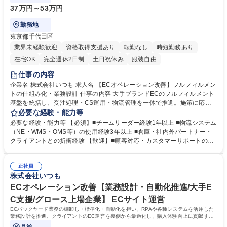
37万円～53万円
勤務地
東京都千代田区
業界未経験歓迎
資格取得支援あり
転勤なし
時短勤務あり
在宅OK
完全週休2日制
土日祝休み
服装自由
仕事の内容
企業名 株式会社いつも 求人名 【ECオペレーション改善】フルフィルメン
トの仕組み化・業務設計 仕事の内容 大手ブランドECのフルフィルメント
基盤を統括し、受注処理・CS運用・物流管理を一体で推進。施策に応じ
た体制設計やシステム最適化を担い、ECにおける購買体験向上と業務効
必要な経験・能力等
率化をリードします。 ■セール・販促施策に対応したフルフィルメント体
必要な経験・能力等 【必須】■チームリーダー経験1年以上 ■物流システム
制の企画設計と運用 ■クライアント・社内PMとの連携によるバックヤー
（NE・WMS・OMS等）の使用経験3年以上 ■倉庫・社内外パートナー・
ド運用の最適化推進 ■受注処理・カスタマーサポート業務の管理および品
クライアントとの折衝経験 【歓迎】■顧客対応・カスタマーサポートの運
質改善 ■物流倉庫の管理・運営ならびに倉庫パートナーとの折衝・調整 ■
用経験 ■組織マネジメント経験 ■ECバックヤード運用の知見および改善提
業務効率化を目的としたシステム導入検討・要件整理・運用改善 ■商材特
案の経験 ■業務効率化システムの導入・要件定義経験 ■複数ステークホル
性に応じた最適な物流フローの構築・改善提案および実行支援 募集職種
正社員
ダーを巻き込みプロジェクト推進した経験 ■フルフィルメント領域での課
株式会社いつも
【ECオペレーション改善】フルフィルメントの仕組み化・業務設計
題発見力・業務設計スキル 学歴・資格 学歴：大学院 大学 高専 短大 専修
学校 高校 語学力： 資格：
ECオペレーション改善【業務設計・自動化推進/大手E
C支援/グロース上場企業】 ECサイト運営
ECバックヤード業務の棚卸し・標準化・自動化を担い、RPAや各種システムを活用した
業務設計を推進。クライアントのEC運営を裏側から最適化し、購入体験向上に貢献する
ポジションです。