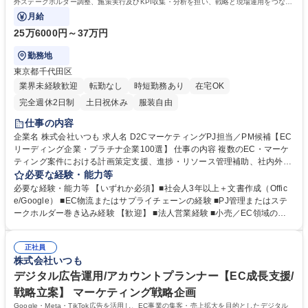
外ステークホルダー調整、施策実行及びKPI収集・分析を担い、戦略と現場運用をつなぎ
成果の最大化を推進するPM候補ポジション。
月給
25万6000円～37万円
勤務地
東京都千代田区
業界未経験歓迎
転勤なし
時短勤務あり
在宅OK
完全週休2日制
土日祝休み
服装自由
仕事の内容
企業名 株式会社いつも 求人名 D2CマーケティングPJ担当／PM候補【EC
リーディング企業・プラチナ企業100選】 仕事の内容 複数のEC・マーケ
ティング案件における計画策定支援、進捗・リソース管理補助、社内外ス
テークホルダー調整、施策実行及びKPI収集・分析を担い、戦略と現場運
必要な経験・能力等
用をつなぎ成果の最大化を推進するPM候補ポジション。 ■複数EC・マー
必要な経験・能力等 【いずれか必須】■社会人3年以上＋文書作成（Offic
ケティングPJの計画支援と進捗管理 ■目標設定・スケジュール作成のフォ
e/Google） ■EC物流またはサプライチェーンの経験 ■PJ管理またはステ
ローアップ ■リソース配分を支援しチーム連携を推進 ■運用Dir・デザイ
ークホルダー巻き込み経験 【歓迎】 ■法人営業経験 ■小売／EC領域の店
ン・営業等との調整・コミュニケーション ■施策の実行支援とKPIデータ
長・マネージャー経験 ■プロジェクトやイベントの進行管理経験 ■楽天／Y
の収集・分析補助 ■成果最大化に向けた課題抽出と改善提案の実施 募集職
ahoo!／Amazon等ECモール運用経験 ■自社ECサイトの管理・運用経験
種 D2CマーケティングPJ担当／PM候補【ECリーディング企業・プラチ
正社員
学歴・資格 学歴：大学院 大学 高専 短大 専修学校 高校 語学力： 資格：
株式会社いつも
ナ企業100選】
デジタル広告運用/アカウントプランナー【EC成長支援/
戦略立案】 マーケティング戦略企画
Google・Meta・TikTok広告を活用し、EC事業の集客・売上拡大を目的としたデジタル