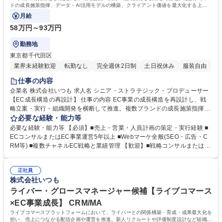
ドの成長施策指揮、データ・AI活用モデルの構築、クライアント価値を最大化する上級
プロデューサー業務を担います。
月給
58万円～93万円
勤務地
東京都千代田区
業界未経験歓迎
転勤なし
完全週休2日制
土日祝休み
服装自由
仕事の内容
企業名 株式会社いつも 求人名 シニア・ストラテジック・プロデューサー
【EC成長構造の再設計】 仕事の内容 EC事業の成長構造を再設計し、戦
略立案・実行・組織開発を横断して推進。複数ブランドの成長施策指揮、
データ・AI活用モデルの構築、クライアント価値を最大化する上級プロデ
必要な経験・能力等
ューサー業務を担います。 ■成長戦略・収益モデルの構築および支援サー
必要な経験・能力等 【必須】■売上・営業・人員計画の策定・実行経験 ■
ビスモデルの開発・標準化 ■Amazon・楽天・自社EC・TikTok等の複数チ
ECコンサルまたはEC事業運営5年以上 ■Webマーケ全般(SEO・広告・C
ャネル戦略の指揮・成果責任 ■経営層との協議・意思決定支援およびクロ
RM等) ■複数チャネルEC戦略と業績管理 【歓迎】■戦略コンサルまたは事
スファンクション組織の統括 ■AI活用による分析基盤強化、LTV改善・需
業会社でのテクノロジー／IT戦略策定支援経験 ■事業部戦略策定・経営層
要予測等のデータ施策実装 ■AI×ECでの新規購買体験・運用モデル創出、
へのレポーティング経験 ■大規模プロジェクトのリード・改善推進経験 ■
運用プロセス最適化の推進 ■組織マネジメント、標準化推進、主要クライ
正社員
ECモール・競合・消費者動向などEC最新トレンドへの深い理解 ■パート
株式会社いつも
アントとの協業 募集職種 シニア・ストラテジック・プロデューサー【EC
ナーアライアンスの構築・協業推進経験 ■AI活用・分析高度化領域の知見
成長構造の再設計】
学歴・資格 学歴：大学院 大学 高専 短大 専修学校 高校 語学力： 資格：
ライバー・グロースマネージャー候補【ライブコマース
×EC事業成長】 CRM/MA
ライブコマースプラットフォームにおいて、ライバーとの関係構築・育成・成果最大化を
担い、売上につながる配信企画や運営を推進。新人リクルートや評価制度設計など組織づ