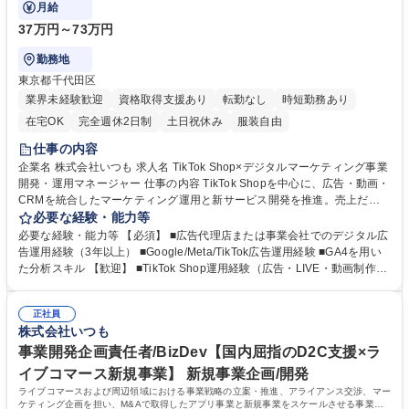
で踏み込むマネージャーポジションです。
月給
37万円～73万円
勤務地
東京都千代田区
業界未経験歓迎
資格取得支援あり
転勤なし
時短勤務あり
在宅OK
完全週休2日制
土日祝休み
服装自由
仕事の内容
企業名 株式会社いつも 求人名 TikTok Shop×デジタルマーケティング事業
開発・運用マネージャー 仕事の内容 TikTok Shopを中心に、広告・動画・
CRMを統合したマーケティング運用と新サービス開発を推進。売上だけ
でなく事業利益最大化に貢献し、PL視点でSKU戦略や粗利改善まで踏み
必要な経験・能力等
込むマネージャーポジションです。 ■Google/Meta/TikTok広告の戦略立
必要な経験・能力等 【必須】 ■広告代理店または事業会社でのデジタル広
案・運用・効果改善 ■TikTok Shopで広告・動画・CRMを連携した統合マ
告運用経験（3年以上） ■Google/Meta/TikTok広告運用経験 ■GA4を用い
ーケティング構築 ■GA4/TikTokアナリティクスを用いた分析と改善施策設
た分析スキル 【歓迎】 ■TikTok Shop運用経験（広告・LIVE・動画制作・
計 ■ショート動画・LIVE配信の企画立案・制作ディレクション ■PLに基づ
CRM） ■EC/D2C事業運営経験とPL理解 ■動画・静止画クリエイティブの
くSKU戦略策定、粗利改善モデルの開発 ■新サービス企画・運用モデル構
ディレクション経験 ■タグ設計知識（GTM使用経験など） ■事業利益最大
築、社内外ステークホルダー調整 募集職種 TikTok Shop×デジタルマーケ
正社員
化に向けた戦略立案・改善施策の実務経験 学歴・資格 学歴：大学院 大学
株式会社いつも
ティング事業開発・運用マネージャー
高専 短大 専修学校 語学力： 資格：
事業開発企画責任者/BizDev【国内屈指のD2C支援×ラ
イブコマース新規事業】 新規事業企画/開発
ライブコマースおよび周辺領域における事業戦略の立案・推進、アライアンス交渉、マー
ケティング企画を担い、M&Aで取得したアプリ事業と新規事業をスケールさせる事業開