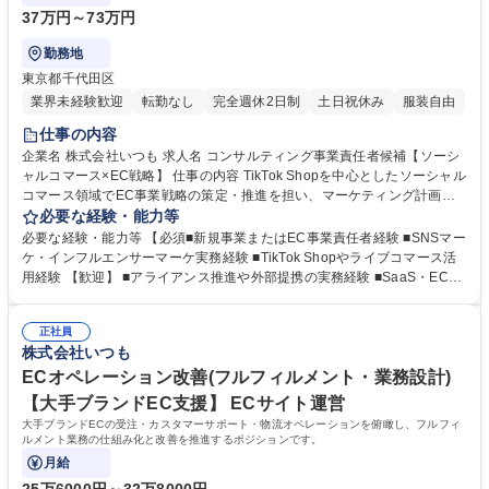
37万円～73万円
勤務地
東京都千代田区
業界未経験歓迎
転勤なし
完全週休2日制
土日祝休み
服装自由
仕事の内容
企業名 株式会社いつも 求人名 コンサルティング事業責任者候補【ソーシ
ャルコマース×EC戦略】 仕事の内容 TikTok Shopを中心としたソーシャル
コマース領域でEC事業戦略の策定・推進を担い、マーケティング計画、
体制設計、運用改善まで一気通貫で支援。高単価クライアントの戦略パー
必要な経験・能力等
トナーとして事業成長を牽引します。 ■TikTok Shop活用によるEC事業立
必要な経験・能力等 【必須■新規事業またはEC事業責任者経験 ■SNSマー
ち上げ・グロース戦略策定 ■市場分析・競合調査・SNSトレンドを踏まえ
ケ・インフルエンサーマーケ実務経験 ■TikTok Shopやライブコマース活
た販売戦略立案 ■売上・利益計画、KPI設計、チャネル別戦略、クリエイ
用経験 【歓迎】 ■アライアンス推進や外部提携の実務経験 ■SaaS・EC・
ティブ施策設計 ■経営層との定例MTG、施策ロードマップ作成、SNS広
D2C領域での事業開発経験 ■事業戦略と人材戦略を接続した組織設計経験
告・キャンペーン実行支援 ■PDCAに基づく改善提案、レポート作成、外
■グローバル環境での事業推進経験 ■SNSアルゴリズムやEC市場トレンド
部パートナー折衝 ■コンサルティングサービスの型化、成功事例テンプレ
正社員
への深い理解 学歴・資格 学歴：大学院 大学 高専 短大 専修学校 高校 語学
株式会社いつも
ート化、ナレッジ展開 募集職種 コンサルティング事業責任者候補【ソー
力： 資格：
シャルコマース×EC戦略】
ECオペレーション改善(フルフィルメント・業務設計)
【大手ブランドEC支援】 ECサイト運営
大手ブランドECの受注・カスタマーサポート・物流オペレーションを俯瞰し、フルフィ
ルメント業務の仕組み化と改善を推進するポジションです。
月給