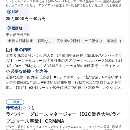
ソーシャルコマース領域におけるBizDev・PMとして、SNS運用やマーケ施策の企画実
行、クライアント対応、アライアンス推進まで一気通貫で担当し、売上最大化と事業成長
を推進します。
月給
25万6000円～40万円
勤務地
東京都千代田区
業界未経験歓迎
転勤なし
完全週休2日制
土日祝休み
服装自由
仕事の内容
企業名 株式会社いつも 求人名 【事業開発企画担当(BizDev/メンバークラ
ス)】ソーシャルコマース領域 仕事の内容 ソーシャルコマース領域におけ
るBizDev・PMとして、SNS運用やマーケ施策の企画実行、クライアント
対応、アライアンス推進まで一気通貫で担当し、売上最大化と事業成長を
必要な経験・能力等
推進します。 ■TikTok等SNS運用、動画コンテンツの企画・制作ディレク
必要な経験・能力等 【必須】 ■デジタルマーケ、法人営業、PM等いずれ
ション ■KPI設計、データ分析、効果検証および改善提案の推進 ■クライア
かの実務経験1年以上 ■主体的な情報収集・行動力およびプロジェクト推
ント提案、定例運営、カスタマーサクセス業務 ■インフルエンサー等外部
進力 【歓迎】 ■SNSマーケや広告代理店での運用・制作ディレクション経
パートナーの選定・折衝・進行管理 ■新規サービス立上げに伴う業務設
験 ■新規事業立上げや業務プロセス設計・仕組み化の経験 ■0→1フェーズ
計・マニュアル化 ■案件推進におけるプロジェクト全体の進行管理・最適
やPMF達成までのプロジェクト推進経験 ■アライアンスや外部パートナー
化 募集職種 【事業開発企画担当(BizDev/メンバークラス)】ソーシャルコ
正社員
連携の推進経験 ■SaaS・EC・D2C等デジタル領域における事業開発経験
株式会社いつも
マース領域
学歴・資格 学歴：大学院 大学 高専 短大 専修学校 高校 語学力： 資格：
ライバー・グロースマネージャー【D2C業界大手/ライ
ブコマース事業】 CRM/MA
グループ運営するライブコマースプラットフォームにおいて、ライバーの育成・関係構