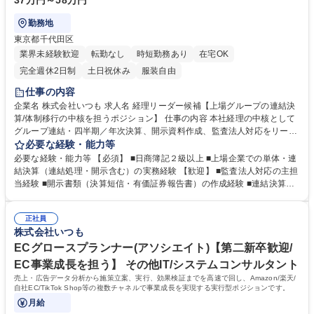
37万円～58万円
勤務地
東京都千代田区
業界未経験歓迎
転勤なし
時短勤務あり
在宅OK
完全週休2日制
土日祝休み
服装自由
仕事の内容
企業名 株式会社いつも 求人名 経理リーダー候補【上場グループの連結決
算/体制移行の中核を担うポジション】 仕事の内容 本社経理の中核として
グループ連結・四半期／年次決算、開示資料作成、監査法人対応をリー
ド。子会社経理の統一・標準化と業務プロセス改善を推進し、ガバナンス
必要な経験・能力等
強化に貢献する役割を担います。 ■連結決算：パッケージ作成・収集、連
必要な経験・能力等 【必須】 ■日商簿記２級以上 ■上場企業での単体・連
結処理、開示作成 ■グループ会社経理の一括管理：月次・年次レビュー、
結決算（連結処理・開示含む）の実務経験 【歓迎】 ■監査法人対応の主担
標準化推進 ■四半期・年次決算：整理仕訳、内訳書作成、開示資料作成 ■
当経験 ■開示書類（決算短信・有価証券報告書）の作成経験 ■連結決算の
監査法人対応：主担当として資料準備、論点整理、調整 ■業務プロセス改
開示資料作成・実務経験 ■チーム育成・指導などのマネジメント経験 ■E
善：統一ルール設計・運用、効率化の推進 ※将来的にメンバー育成・指
C・事業理解を踏まえた業務改善推進 学歴・資格 学歴：大学院 大学 高専
導、チームマネジメントも担います。 募集職種 経理リーダー候補【上場
正社員
短大 専修学校 高校 語学力： 資格：
株式会社いつも
グループの連結決算/体制移行の中核を担うポジション】
ECグロースプランナー(アソシエイト)【第二新卒歓迎/
EC事業成長を担う】 その他IT/システムコンサルタント
売上・広告データ分析から施策立案、実行、効果検証までを高速で回し、Amazon/楽天/
自社EC/TikTok Shop等の複数チャネルで事業成長を実現する実行型ポジションです。
月給