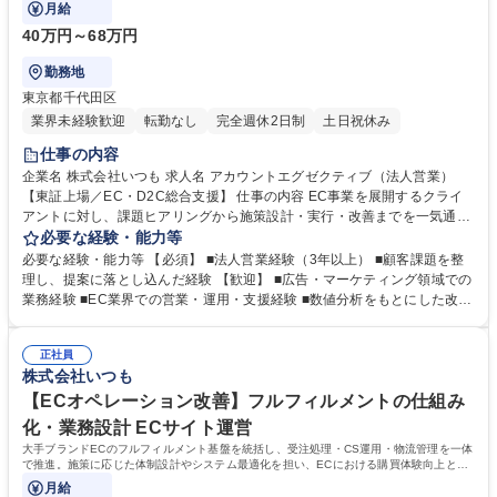
月給
40万円～68万円
勤務地
東京都千代田区
業界未経験歓迎
転勤なし
完全週休2日制
土日祝休み
仕事の内容
企業名 株式会社いつも 求人名 アカウントエグゼクティブ（法人営業）
【東証上場／EC・D2C総合支援】 仕事の内容 EC事業を展開するクライ
アントに対し、課題ヒアリングから施策設計・実行・改善までを一気通貫
で担い、売上・利益最大化を実現するアカウントエグゼクティブ業務で
必要な経験・能力等
す。 ■新規クライアントへの提案営業、課題ヒアリング、企画立案 ■広
必要な経験・能力等 【必須】 ■法人営業経験（3年以上） ■顧客課題を整
告・販促施策の提案資料作成、プレゼンテーション ■既存顧客の売上・広
理し、提案に落とし込んだ経験 【歓迎】 ■広告・マーケティング領域での
告効果分析、改善施策の実行支援 ■広告運用・制作など社内専門チームと
業務経験 ■EC業界での営業・運用・支援経験 ■数値分析をもとにした改善
のディレクション ■施策進行管理、品質・スケジュール調整 ■中長期的な
提案経験 ■複数関係者と連携したディレクション経験 ■事業視点で顧客と
関係構築、契約更新・条件調整 募集職種 アカウントエグゼクティブ（法
向き合った経験 学歴・資格 学歴：大学院 大学 高専 短大 専修学校 高校 語
人営業）【東証上場／EC・D2C総合支援】
正社員
学力： 資格：
株式会社いつも
【ECオペレーション改善】フルフィルメントの仕組み
化・業務設計 ECサイト運営
大手ブランドECのフルフィルメント基盤を統括し、受注処理・CS運用・物流管理を一体
で推進。施策に応じた体制設計やシステム最適化を担い、ECにおける購買体験向上と業
務効率化をリードします。
月給