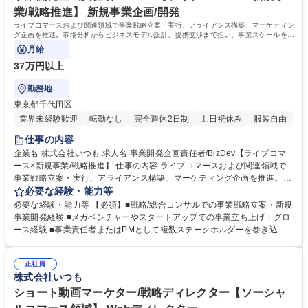
業/戦略推進】 新規事業企画/開発
ライブコマースおよび関連領域で事業戦略立案・実行、アライアンス構築、マーケティン
グ企画を推進。市場分析からビジネスモデル設計、提携交渉まで担い、事業スケールを牽
引するポジションです。
月給
37万円以上
勤務地
東京都千代田区
業界未経験歓迎
転勤なし
完全週休2日制
土日祝休み
服装自由
仕事の内容
企業名 株式会社いつも 求人名 事業開発企画責任者/BizDev【ライブコマ
ース×新規事業/戦略推進】 仕事の内容 ライブコマースおよび関連領域で
事業戦略立案・実行、アライアンス構築、マーケティング企画を推進。市
場分析からビジネスモデル設計、提携交渉まで担い、事業スケールを牽引
必要な経験・能力等
するポジションです。 ■ライブコマース・ソーシャルコマース市場分析、
必要な経験・能力等 【必須】■戦略/総合コンサルでの事業戦略立案・新規
事業戦略・戦術策定 ■定量分析を活用したPDCA推進、戦略実行状況のモ
事業開発経験 ■メガベンチャーやスタートアップでの事業立ち上げ・グロ
ニタリング・改善 ■国内外SNS・ECプラットフォームとの提携交渉、共
ース経験 ■事業責任者またはPMとして複数ステークホルダーを巻き込む
同プロモーション企画 ■ライブ配信コンテンツやキャンペーンの企画・実
推進経験 【歓迎】■0→1フェーズでの事業立ち上げ・PMF達成経験 ■アラ
施による集客・売上拡大 ■マーケティング施策（広告・SNS・コンテンツ
イアンス推進や外部提携の実務経験 ■SaaS・EC・D2C領域での事業開発
マーケ）の企画・実行 ■事業スケールに向けたアライアンス戦略・組織構
正社員
経験 ■事業戦略と人材戦略を接続した組織設計経験 ■CxOや事業責任者レ
株式会社いつも
築への関与 募集職種 事業開発企画責任者/BizDev【ライブコマース×新規
ベルでのリーダー経験 ■グローバル環境での事業推進スキル 学歴・資格
事業/戦略推進】
学歴：大学院 大学 高専 短大 専修学校 高校 語学力： 資格：
ショート動画マーケター/戦略ディレクター【ソーシャ