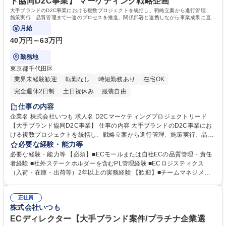
ド協同D2C事業】 マーケティング戦略企画
大手ブランドのD2C事業における複数プロジェクトを統括し、戦略立案から進行管理、
施策実行、品質管理まで一連のプロセスを推進。関係部署と連携しながら事業成果に直結
するプロジェクトをリードします。
月給
40万円～63万円
勤務地
東京都千代田区
業界未経験歓迎
転勤なし
時短勤務あり
在宅OK
完全週休2日制
土日祝休み
服装自由
仕事の内容
企業名 株式会社いつも 求人名 D2Cマーケティングプロジェクトリード
【大手ブランド協同D2C事業】 仕事の内容 大手ブランドのD2C事業にお
ける複数プロジェクトを統括し、戦略立案から進行管理、施策実行、品質
管理まで一連のプロセスを推進。関係部署と連携しながら事業成果に直結
必要な経験・能力等
するプロジェクトをリードします。 ■プロジェクト計画・進捗・リソース
必要な経験・能力等 【必須】■ECモールまたは自社ECの品質管理・責任
管理とリスク把握による全体推進 ■EC運用・デザイン・営業など関係部署
者経験 ■社外ステークホルダーを含むPL管理経験 ■ECロジスティクス
との連携による円滑な進行管理 ■クライアント・上層部とのコミュニケー
（入荷・在庫・出荷等）2年以上の実務経験 【歓迎】■チームマネジメン
ションと期待値調整・成果提案 ■マーケティング施策の実行管理、KPI分
トやメンバー育成の経験 ■ネクストエンジン・WMS等の物流システム運用
析とレポーティング業務 ■成果物の品質管理およびブランド基準に基づく
経験 ■toBクライアント折衝の実務経験 ■複数部門と連携したプロジェクト
チェックと改善提案 ■品質維持に向けたプロセス整備、ベストプラクティ
正社員
推進経験 ■マーケティング施策に関する知見や分析スキル ■品質管理や業
株式会社いつも
ス構築と継続改善 募集職種 D2Cマーケティングプロジェクトリード【大
務フロー改善の企画・実行経験 学歴・資格 学歴：大学院 大学 高専 短大
手ブランド協同D2C事業】
専修学校 高校 語学力： 資格：
ECディレクター【大手ブランド案件/プラチナ企業選