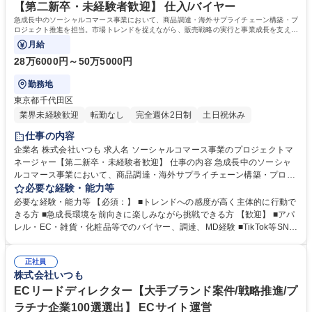
【第二新卒・未経験者歓迎】 仕入/バイヤー
急成長中のソーシャルコマース事業において、商品調達・海外サプライチェーン構築・プ
ロジェクト推進を担当。市場トレンドを捉えながら、販売戦略の実行と事業成長を支える
中核業務をお任せします。
月給
28万6000円～50万5000円
勤務地
東京都千代田区
業界未経験歓迎
転勤なし
完全週休2日制
土日祝休み
仕事の内容
企業名 株式会社いつも 求人名 ソーシャルコマース事業のプロジェクトマ
ネージャー【第二新卒・未経験者歓迎】 仕事の内容 急成長中のソーシャ
ルコマース事業において、商品調達・海外サプライチェーン構築・プロジ
ェクト推進を担当。市場トレンドを捉えながら、販売戦略の実行と事業成
必要な経験・能力等
長を支える中核業務をお任せします。 ■SNSや市場動向を分析し、トレン
必要な経験・能力等 【必須：】 ■トレンドへの感度が高く主体的に行動で
ド商品のリサーチ・調達を実施 ■仕入先選定や価格交渉などバイヤー業務
きる方 ■急成長環境を前向きに楽しみながら挑戦できる方 【歓迎】 ■アパ
全般を担当 ■中国を中心とした海外サプライヤーの開拓・関係構築 ■物
レル・EC・雑貨・化粧品等でのバイヤー、調達、MD経験 ■TikTok等SNS
流・供給体制を含むサプライチェーンの設計・運用 ■各種プロジェクトの
マーケティングやソーシャルコマースへの知見・興味 ■貿易・物流・サプ
進行管理およびオペレーション構築 ■販売プランニングや事業成長に向け
ライチェーンに関する知識や経験 ■ファッション・コスメなどトレンド商
た施策推進 募集職種 ソーシャルコマース事業のプロジェクトマネージャ
正社員
材への高い関心 ■海外サプライヤーとの折衝や海外出張経験 学歴・資格
株式会社いつも
ー【第二新卒・未経験者歓迎】
学歴：大学院 大学 高専 短大 専修学校 高校 語学力： 資格：
ECリードディレクター【大手ブランド案件/戦略推進/プ
ラチナ企業100選選出】 ECサイト運営