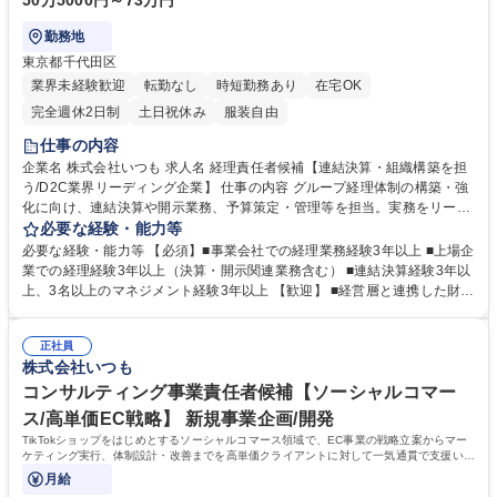
50万5000円～73万円
勤務地
東京都千代田区
業界未経験歓迎
転勤なし
時短勤務あり
在宅OK
完全週休2日制
土日祝休み
服装自由
仕事の内容
企業名 株式会社いつも 求人名 経理責任者候補【連結決算・組織構築を担
う/D2C業界リーディング企業】 仕事の内容 グループ経理体制の構築・強
化に向け、連結決算や開示業務、予算策定・管理等を担当。実務をリード
しながら経理プロセスの標準化や組織マネジメントを推進いただく経理責
必要な経験・能力等
任者候補ポジションです。 ■連結決算業務およびグループ会社の決算業務
必要な経験・能力等 【必須】■事業会社での経理業務経験3年以上 ■上場企
統括 ■月次・四半期・年度決算対応、監査法人対応 ■IR情報・開示資料の
業での経理経験3年以上（決算・開示関連業務含む） ■連結決算経験3年以
取りまとめ業務 ■予算策定、予算管理、実績差異分析の実施 ■経理プロセ
上、3名以上のマネジメント経験3年以上 【歓迎】 ■経営層と連携した財務
スの仕組み化・標準化・業務改善推進 ■将来的な経理部門の組織運営およ
戦略・資金調達計画の策定経験 ■戦略的な財務設計や経営管理体制構築経
びメンバーマネジメント 募集職種 経理責任者候補【連結決算・組織構築
験 ■業務プロセス改善や経理組織立ち上げ経験 ■USCPAなど会計・財務関
を担う/D2C業界リーディング企業】
正社員
連資格保有者 ■グループ経営管理や子会社管理業務経験 学歴・資格 学
株式会社いつも
歴：大学院 大学 高専 短大 専修学校 高校 語学力： 資格：
コンサルティング事業責任者候補【ソーシャルコマー
ス/高単価EC戦略】 新規事業企画/開発
TikTokショップをはじめとするソーシャルコマース領域で、EC事業の戦略立案からマー
ケティング実行、体制設計・改善までを高単価クライアントに対して一気通貫で支援いた
だきます。
月給