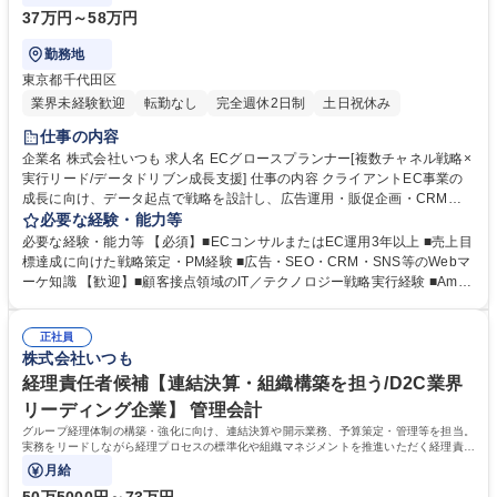
37万円～58万円
勤務地
東京都千代田区
業界未経験歓迎
転勤なし
完全週休2日制
土日祝休み
仕事の内容
企業名 株式会社いつも 求人名 ECグロースプランナー[複数チャネル戦略×
実行リード/データドリブン成長支援] 仕事の内容 クライアントEC事業の
成長に向け、データ起点で戦略を設計し、広告運用・販促企画・CRM・
ページ改善など実行施策を主導。複数ステークホルダーと連携し、売上成
必要な経験・能力等
果の最大化を推進するポジションです。 ■KPIに基づく年間・月間EC戦略
必要な経験・能力等 【必須】■ECコンサルまたはEC運用3年以上 ■売上目
の立案およびチャネル別成長戦略の策定 ■データ分析による課題抽出と改
標達成に向けた戦略策定・PM経験 ■広告・SEO・CRM・SNS等のWebマ
善提案、広告・販促・CRM等の施策設計 ■広告運用、商品ページ改善、キ
ーケ知識 【歓迎】■顧客接点領域のIT／テクノロジー戦略実行経験 ■Amaz
ャンペーン企画など実行施策の統括 ■施策効果の分析とPDCA推進、レポ
on・楽天・自社EC・TikTok Shopなど複数チャネルでの運用経験 ■RPP、
ート作成とクライアント提案 ■制作・広告・オペレーション部門などのプ
Amazon Ads、Google Adsなど運用型広告経験 ■ECバリューチェーン全
ロジェクト推進 ■アソシエイト育成、タスクディレクション、ナレッジ共
正社員
体の理解および改善実行経験 ■メンバー育成やチームマネジメント経験 ■
株式会社いつも
有による成果最大化 募集職種 ECグロースプランナー[複数チャネル戦略×
事業計画・売上計画の策定経験や複数部署を巻き込んだ推進力 学歴・資格
実行リード/データドリブン成長支援]
学歴：大学院 大学 高専 短大 専修学校 高校 語学力： 資格：
経理責任者候補【連結決算・組織構築を担う/D2C業界
リーディング企業】 管理会計
グループ経理体制の構築・強化に向け、連結決算や開示業務、予算策定・管理等を担当。
実務をリードしながら経理プロセスの標準化や組織マネジメントを推進いただく経理責任
者候補ポジションです。
月給