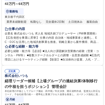
43万円～68万円
勤務地
東京都千代田区
業界未経験歓迎
転勤なし
完全週休2日制
土日祝休み
服装自由
仕事の内容
企業名 株式会社いつも 求人名 地域共創プロデューサー（PM/事業開発）
【広告発想を事業に昇華】 仕事の内容 自治体・地域事業者と連携し、E
C・D2Cを活用した地域共創事業を推進。戦略立案から案件獲得、商品設
計、集客、運用、改善まで一貫して担い、プロジェクトマネジメントを通
必要な経験・能力等
じて持続可能な事業モデルを構築します。 ■自治体・地域課題の整理およ
必要な経験・能力等 【必須】■法人向け課題解決型業務の経験（営業・コ
びEC事業戦略の企画立案 ■公募・プロポーザルでの提案設計および案件獲
ンサル・PM等） ■複数ステークホルダーとの調整・合意形成経験 ■広告代
得推進 ■商品企画・集客設計・運営体制構築などEC事業の実装 ■社内外の
理店におけるマーケティング経験 【歓迎】 ■自治体向け提案、入札・プロ
専門チームを統括したPM・進行管理 ■現地訪問による自治体・事業者と
ポーザル対応経験 ■EC・D2C領域の知識、または関連実務経験 ■マーケテ
の関係構築 ■成功事例のモデル化および他地域への横展開設計 募集職種
ィング、商品企画、事業開発経験 ■複数案件を並行推進したプロジェクト
地域共創プロデューサー（PM/事業開発）【広告発想を事業に昇華】
正社員
管理経験 ■地域事業や一次産業支援への関与経験 学歴・資格 学歴：大学
株式会社いつも
院 大学 高専 短大 専修学校 高校 語学力： 資格：
経理リーダー候補【上場グループの連結決算/体制移行
の中核を担うポジション】 管理会計
本社経理の中核としてグループ連結・四半期／年次決算、開示資料作成、監査法人対応を
リード。子会社経理の統一・標準化と業務プロセス改善を推進し、ガバナンス強化に貢献
する役割を担います。
月給