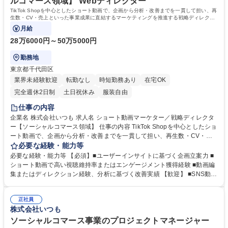
ルコマース領域】 Webディレクター
TikTok Shopを中心としたショート動画で、企画から分析・改善までを一貫して担い、再
生数・CV・売上といった事業成果に直結するマーケティングを推進する戦略ディレクタ
ー業務です。
月給
28万6000円～50万5000円
勤務地
東京都千代田区
業界未経験歓迎
転勤なし
時短勤務あり
在宅OK
完全週休2日制
土日祝休み
服装自由
仕事の内容
企業名 株式会社いつも 求人名 ショート動画マーケター／戦略ディレクタ
ー【ソーシャルコマース領域】 仕事の内容 TikTok Shopを中心としたショ
ート動画で、企画から分析・改善までを一貫して担い、再生数・CV・売
上といった事業成果に直結するマーケティングを推進する戦略ディレクタ
必要な経験・能力等
ー業務です。 ■SNS（TikTok／YouTube Shorts／IG Reels）の動画戦略立
必要な経験・能力等 【必須】■ユーザーインサイトに基づく企画立案力 ■
案 ■売上に繋がる動画の企画・構成設計（インサイト×トレンド） ■クリエ
ショート動画で高い視聴維持率またはエンゲージメント獲得経験 ■動画編
イター・インフルエンサーの撮影ディレクション ■CTR／CV最大化を狙
集またはディレクション経験、分析に基づく改善実績 【歓迎】 ■SNS動画
う編集・タイトル・サムネ設計 ■視聴維持率・CVR等のデータ分析と改善
のKPI（VTR／CTR／CVR）改善実績 ■EC・D2C商品におけるマーケティ
PDCA ■商品・売上戦略と連動したコンテンツ設計 募集職種 ショート動画
ング経験 ■インフルエンサー・モデルの撮影ディレクション経験 ■クリエ
マーケター／戦略ディレクター【ソーシャルコマース領域】
正社員
イティブテストやABテストの運用経験 学歴・資格 学歴：大学院 大学 高
株式会社いつも
専 短大 専修学校 高校 語学力： 資格：
ソーシャルコマース事業のプロジェクトマネージャー