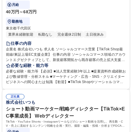
ます。
月給
40万円～68万円
勤務地
東京都千代田区
業界未経験歓迎
転勤なし
完全週休2日制
土日祝休み
仕事の内容
企業名 株式会社いつも 求人名 ソーシャルコマース営業【TikTok Shop最
前線/東証上場EC支援企業】 仕事の内容 ソーシャルコマース領域のアカウ
ントエグゼクティブとして、新規顧客開拓から既存顧客の売上拡大支援、
クリエイター活用施策の企画・提案・運用までを一貫して担当いただきま
必要な経験・能力等
す。 ■ブランドメーカー向けの新規開拓営業・課題ヒアリング ■TikTok Sh
必要な経験・能力等 【必須】■法人営業経験3年以上 ■提案資料作成経験お
op活用やSNS広告施策の企画提案・商談実施 ■クリエイター選定、キャス
よび数値管理・分析スキル ■マーケティング・広告・SNS・クリエイター
ティング、事務所との折衝対応 ■広告効果・売上実績の分析および改善施
ビジネスへの関心または知識 【歓迎】■TikTok Shopやソーシャルコマー
策の立案・実行 ■顧客向けレポート作成、定例会運営、施策効果報告 ■社
ス領域に関する知見 ■広告代理店・PR会社・キャスティング会社等での営
内外関係者との調整およびプロジェクト進行管理 募集職種 ソーシャルコ
業経験 ■インフルエンサーマーケティングの企画・提案・運用経験 ■運用
マース営業【TikTok Shop最前線/東証上場EC支援企業】
正社員
型広告（Meta・TikTok・LINE・YouTube等）の経験 ■クリエイター施策
株式会社いつも
のディレクション経験 ■EC業界またはECコンサルティング業界での就業
経験 学歴・資格 学歴：大学院 大学 高専 短大 専修学校 高校 語学力： 資
ショート動画マーケター/戦略ディレクター【TikTok×E
格：
C事業成長】 Webディレクター
TikTok・YouTube Shorts・Instagramリールなどのショート動画を活用し、再生数・C
V・売上に直結するコンテンツ戦略を企画・実行。撮影・編集・投稿・分析までPDCAを
高速で回し、EC事業の成長に貢献します。