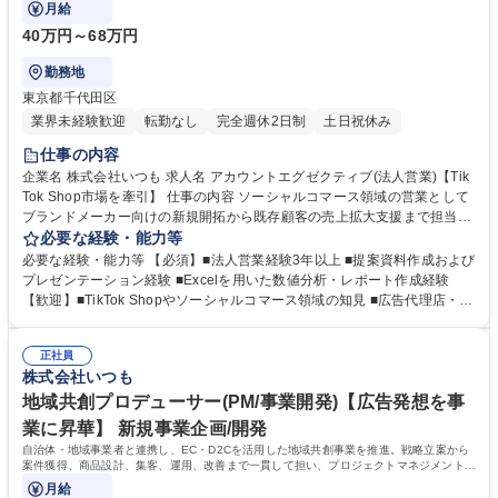
企画提案・運用支援を推進します。
月給
40万円～68万円
勤務地
東京都千代田区
業界未経験歓迎
転勤なし
完全週休2日制
土日祝休み
仕事の内容
企業名 株式会社いつも 求人名 アカウントエグゼクティブ(法人営業)【Tik
Tok Shop市場を牽引】 仕事の内容 ソーシャルコマース領域の営業として
ブランドメーカー向けの新規開拓から既存顧客の売上拡大支援まで担当。
TikTok Shop、SNS広告、クリエイターマーケティングを活用し、企画提
必要な経験・能力等
案・運用支援を推進します。 ■ブランドメーカーへの新規開拓および課題
必要な経験・能力等 【必須】■法人営業経験3年以上 ■提案資料作成および
ヒアリング ■TikTok Shop・SNS広告を活用した販促企画提案 ■提案資料
プレゼンテーション経験 ■Excelを用いた数値分析・レポート作成経験
作成およびプレゼンテーションの実施 ■クリエイターの選定・キャスティ
【歓迎】■TikTok Shopやソーシャルコマース領域の知見 ■広告代理店・P
ング・条件調整業務 ■売上・広告効果分析および改善施策の立案・実行 ■
R会社等での営業または企画経験 ■インフルエンサー施策の企画・営業・
クライアント・制作チーム・クリエイターとの進行管理 募集職種 アカウ
運用経験 ■運用型広告の提案または運用実務経験 ■EC・ECコンサルティ
ントエグゼクティブ(法人営業)【TikTok Shop市場を牽引】
正社員
ング業界での実務経験 ■クリエイターや関係各所との調整・ディレクショ
株式会社いつも
ン経験 学歴・資格 学歴：大学院 大学 高専 短大 専修学校 高校 語学力：
資格：
地域共創プロデューサー(PM/事業開発)【広告発想を事
業に昇華】 新規事業企画/開発
自治体・地域事業者と連携し、EC・D2Cを活用した地域共創事業を推進。戦略立案から
案件獲得、商品設計、集客、運用、改善まで一貫して担い、プロジェクトマネジメントを
通じて持続可能な事業モデルを構築します。
月給