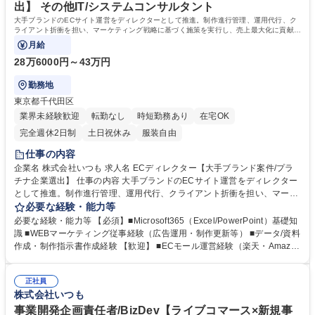
出】 その他IT/システムコンサルタント
大手ブランドのECサイト運営をディレクターとして推進。制作進行管理、運用代行、ク
ライアント折衝を担い、マーケティング戦略に基づく施策を実行し、売上最大化に貢献し
ます。
月給
28万6000円～43万円
勤務地
東京都千代田区
業界未経験歓迎
転勤なし
時短勤務あり
在宅OK
完全週休2日制
土日祝休み
服装自由
仕事の内容
企業名 株式会社いつも 求人名 ECディレクター【大手ブランド案件/プラ
チナ企業選出】 仕事の内容 大手ブランドのECサイト運営をディレクター
として推進。制作進行管理、運用代行、クライアント折衝を担い、マーケ
ティング戦略に基づく施策を実行し、売上最大化に貢献します。 ■制作ス
必要な経験・能力等
ケジュール作成・進捗管理 ■バナー/ページ/メルマガ制作指示・品質管理 ■
必要な経験・能力等 【必須】■Microsoft365（Excel/PowerPoint）基礎知
イベントスケジュール管理・商品登録・在庫連携 ■広告入稿・クーポン設
識 ■WEBマーケティング従事経験（広告運用・制作更新等） ■データ/資料
定・CSV作成 ■施策内容の確認・情報共有・クライアント折衝 ■制作提
作成・制作指示書作成経験 【歓迎】 ■ECモール運営経験（楽天・Amazo
案・納品物のクオリティ確認 募集職種 ECディレクター【大手ブランド案
n等） ■ページ・バナー制作管理経験 ■クライアントワーク経験 ■Photosh
件/プラチナ企業選出】
op・HTMLの簡易スキル ■WEB広告運用・分析・制作経験 学歴・資格 学
正社員
歴：大学院 大学 高専 短大 専修学校 高校 語学力： 資格：
株式会社いつも
事業開発企画責任者/BizDev【ライブコマース×新規事