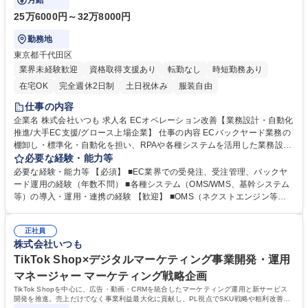
月給
25万6000円～32万8000円
勤務地
東京都千代田区
業界未経験歓迎
資格取得支援あり
転勤なし
時短勤務あり
在宅OK
完全週休2日制
土日祝休み
服装自由
仕事の内容
企業名 株式会社いつも 求人名 ECオペレーション改善【業務設計・自動化
推進/大手EC支援/グロース上場企業】 仕事の内容 ECバックヤード業務の
棚卸し・標準化・自動化を担い、RPAや各種システムを活用した業務設計
を推進。クライアントのEC運営を裏側から最適化し、購入体験向上に貢
必要な経験・能力等
献するポジションです。 ■受発注・在庫・CS等バックヤード業務の棚卸し
必要な経験・能力等 【必須】 ■EC業界での受発注、受注管理、バックヤ
と課題抽出 ■RPA・AI・ツール活用による業務自動化・仕組み化の推進 ■
ード運用の経験（年数不問） ■各種システム（OMS/WMS、基幹システム
イレギュラー運用の標準化・マニュアル整備 ■PM・システム担当と連携
等）の導入・運用・連携の経験 【歓迎】 ■OMS（ネクストエンジン等）
した要件定義・改善推進 ■セール・販促施策を支えるバックヤード設計・
の運用・導入経験 ■RPA・ノーコードツールでの自動化経験 ■業務フロー
提案 ■外部委託運用の構築・改善および最適化 募集職種 ECオペレーショ
設計・再構築の実務経験 ■物流・倉庫管理に関する知識・経験 ■フォワー
ン改善【業務設計・自動化推進/大手EC支援/グロース上場企業】
正社員
ディング業務の経験 ■SV経験やオペレーター管理経験 学歴・資格 学歴：
株式会社いつも
大学院 大学 高専 短大 専修学校 高校 語学力： 資格：
TikTok Shop×デジタルマーケティング事業開発・運用
マネージャー マーケティング戦略企画
TikTok Shopを中心に、広告・動画・CRMを統合したマーケティング運用と新サービス
開発を推進。売上だけでなく事業利益最大化に貢献し、PL視点でSKU戦略や粗利改善ま