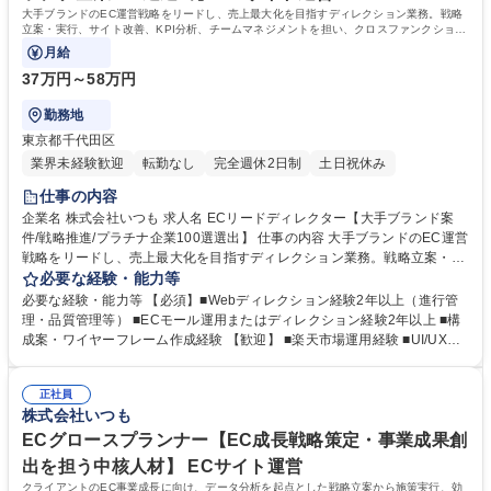
大手ブランドのEC運営戦略をリードし、売上最大化を目指すディレクション業務。戦略
立案・実行、サイト改善、KPI分析、チームマネジメントを担い、クロスファンクション
でプロジェクトを推進します。
月給
37万円～58万円
勤務地
東京都千代田区
業界未経験歓迎
転勤なし
完全週休2日制
土日祝休み
仕事の内容
企業名 株式会社いつも 求人名 ECリードディレクター【大手ブランド案
件/戦略推進/プラチナ企業100選選出】 仕事の内容 大手ブランドのEC運営
戦略をリードし、売上最大化を目指すディレクション業務。戦略立案・実
行、サイト改善、KPI分析、チームマネジメントを担い、クロスファンク
必要な経験・能力等
ションでプロジェクトを推進します。 ■市場分析に基づくEC戦略立案・実
必要な経験・能力等 【必須】■Webディレクション経験2年以上（進行管
行 ■サイト更新・改善、UX/UI最適化施策 ■売上目標設定・KPI分析・改善
理・品質管理等） ■ECモール運用またはディレクション経験2年以上 ■構
提案 ■EC運営チームの管理・指導、進捗管理 ■マーケ・商品企画等との連
成案・ワイヤーフレーム作成経験 【歓迎】 ■楽天市場運用経験 ■UI/UX改
携による施策推進 ■クライアント折衝・品質管理・提案業務 募集職種 EC
善の知識・経験 ■Photoshop・Illustrator実務経験 ■HTML基礎知識 ■ロジ
リードディレクター【大手ブランド案件/戦略推進/プラチナ企業100選選
スティクス・在庫管理・CSの知識 学歴・資格 学歴：大学院 大学 高専 短
出】
正社員
大 専修学校 高校 語学力： 資格：
株式会社いつも
ECグロースプランナー【EC成長戦略策定・事業成果創
出を担う中核人材】 ECサイト運営
クライアントのEC事業成長に向け、データ分析を起点とした戦略立案から施策実行、効