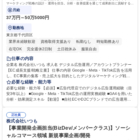
マーケティング戦略の設計・運用を担当。分析・改善提案を通じて成果創出に貢献するポ
ジション。
月給
37万円～50万5000円
勤務地
東京都千代田区
業界未経験歓迎
資格取得支援あり
転勤なし
時短勤務あり
在宅OK
完全週休2日制
土日祝休み
服装自由
仕事の内容
企業名 株式会社いつも 求人名 デジタル広告運用／アカウントプランナー
【EC成長支援/戦略立案】 仕事の内容 Google・Meta・TikTok広告を活用
し、EC事業の集客・売上拡大を目的としたデジタルマーケティング戦略
の設計・運用を担当。分析・改善提案を通じて成果創出に貢献するポジシ
必要な経験・能力等
ョン。 ■広告配信戦略の設計・運用・分析・改善を一貫して実行 ■クライ
必要な経験・能力等 【必須】■広告代理店でのデジタル広告運用経験（目
アント課題に応じた広告プランの企画・提案（資料作成含む） ■GA4を用
安3年以上） ■Google・Meta・TikTok広告の運用実務経験 ■GA4を用いた
いたユーザー行動分析・効果測定と改善提案 ■新メンバー向け業務マニュ
分析・効果測定スキル 【歓迎】 ■自社ECやD2Cブランドでの広告運用経
アル整備・効率化の仕組みづくり ■静止画・動画クリエイティブの構成案
験 ■GTMを含むタグ設計・実装の知識 ■静止画・動画クリエイティブの構
作成やディレクション ■大手メーカーやEC特化企業を中心とした案件対応
成案作成・ディレクション経験 ■KPIに基づく広告運用と改善提案の実績 ■
募集職種 デジタル広告運用／アカウントプランナー【EC成長支援/戦略立
正社員
業務効率化やマニュアル整備の経験 学歴・資格 学歴：大学院 大学 高専 短
株式会社いつも
案】
大 専修学校 語学力： 資格：
【事業開発企画担当(BizDev/メンバークラス)】ソーシ
ャルコマース領域 新規事業企画/開発