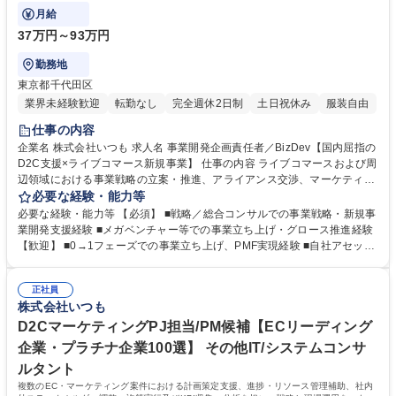
発をリードいただきます。
月給
37万円～93万円
勤務地
東京都千代田区
業界未経験歓迎
転勤なし
完全週休2日制
土日祝休み
服装自由
仕事の内容
企業名 株式会社いつも 求人名 事業開発企画責任者／BizDev【国内屈指の
D2C支援×ライブコマース新規事業】 仕事の内容 ライブコマースおよび周
辺領域における事業戦略の立案・推進、アライアンス交渉、マーケティン
グ企画を担い、M&Aで取得したアプリ事業と新規事業をスケールさせる事
必要な経験・能力等
業開発をリードいただきます。 ■ライブコマース領域の市場分析・事業戦
必要な経験・能力等 【必須】 ■戦略／総合コンサルでの事業戦略・新規事
略立案および実行 ■データ分析を基にした戦略モニタリングと改善推進 ■
業開発支援経験 ■メガベンチャー等での事業立ち上げ・グロース推進経験
SNS・ECプラットフォームとのアライアンス企画・交渉 ■共同プロモー
【歓迎】 ■0→1フェーズでの事業立ち上げ、PMF実現経験 ■自社アセット
ションやキャンペーンの企画立案 ■ライブコマース事業のマーケティング
を活用したアライアンス推進経験 ■SaaS／EC／プラットフォーム／D2C
施策企画・実施 ■新規事業立ち上げに向けた事業構築・収益モデル検討 募
領域の事業開発経験 ■スタートアップでのCxO・事業責任者経験 ■グロー
集職種 事業開発企画責任者／BizDev【国内屈指のD2C支援×ライブコマー
正社員
バル環境での事業推進・海外展開経験 学歴・資格 学歴：大学院 大学 高専
株式会社いつも
ス新規事業】
短大 専修学校 高校 語学力： 資格：
D2CマーケティングPJ担当/PM候補【ECリーディング
企業・プラチナ企業100選】 その他IT/システムコンサ
ルタント
複数のEC・マーケティング案件における計画策定支援、進捗・リソース管理補助、社内