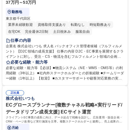
37万円～53万円
勤務地
東京都千代田区
業界未経験歓迎
資格取得支援あり
転勤なし
時短勤務あり
在宅OK
完全週休2日制
土日祝休み
服装自由
仕事の内容
企業名 株式会社いつも 求人名 バックオフィス管理者候補（フルフィルメ
ント）【D2C領域の成長支援】 仕事の内容 D2C・EC事業を展開するクラ
イアントに対し、受注・CS・物流を含むフルフィルメント領域の企画設
計から運用管理、体制改善までを担い、購入体験と事業成長を支えます。
必要な経験・能力等
■セール・プロモーションに対応したフルフィルメント企画設計・実行 ■
必要な経験・能力等 【必須】■物流システム（NE・WMS・OMS等）の利
クライアントおよび社内PMとの連携・調整業務 ■受注処理、カスタマー
用経験（3年以上） ■社内外ステークホルダーとの折衝経験 ■チームリーダ
サポート運用および管理 ■物流倉庫の管理・運営および物流フロー最適化
ー経験（1年以上） 【歓迎】 ■カスタマーサポートや顧客対応業務の実務
■バックヤード体制の構築・改善施策の推進 ■業務効率化に向けたシステ
経験 ■組織マネジメント、チーム運営の経験 ■EC事業やD2C領域における
ム導入・最適化対応 募集職種 バックオフィス管理者候補（フルフィルメ
業務経験 ■業務改善やシステム導入を主体的に進めた経験 ■数値管理・KPI
ント）【D2C領域の成長支援】
正社員
設計に関する知見 学歴・資格 学歴：大学院 大学 高専 短大 専修学校 高校
株式会社いつも
語学力： 資格：
ECグロースプランナー[複数チャネル戦略×実行リード/
データドリブン成長支援] ECサイト運営
クライアントEC事業の成長に向け、データ起点で戦略を設計し、広告運用・販促企画・
CRM・ページ改善など実行施策を主導。複数ステークホルダーと連携し、売上成果の最
大化を推進するポジションです。
月給