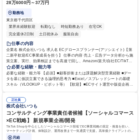
28万6000円～37万円
勤務地
東京都千代田区
業界未経験歓迎
転勤なし
時短勤務あり
在宅OK
完全週休2日制
土日祝休み
服装自由
仕事の内容
企業名 株式会社いつも 求人名 ECグロースプランナー(アソシエイト)【第
二新卒歓迎/EC事業成長を担う】 仕事の内容 売上・広告データ分析から施
策立案、実行、効果検証までを高速で回し、Amazon/楽天/自社EC/TikTok
Shop等の複数チャネルで事業成長を実現する実行型ポジションです。 ■売
必要な経験・能力等
上・広告データ分析による課題抽出、改善施策の立案・実行 ■販売施策・
必要な経験・能力等 【必須】■顧客折衝または課題解決型営業経験 ■デー
キャンペーン・販促企画の提案と実行ディレクション ■広告運用や商品ペ
タを基に仮説立案できる論理的思考力 ■Excel／スプレッドシートの基礎
ージ改善提案、競合・市場リサーチの実施 ■制作・運用部門との調整や施
スキル（VLOOKUP・ピボット等） 【歓迎】■ECサイト運営や販促企画・
策すり合わせによるプロジェクト推進 ■定例ミーティングでの施策報告、
キャンペーン運用の経験 ■Amazon・楽天・Yahoo!等のモール運営または
改善提案、成果の可視化業務 ■OJTを通じ基礎を習得し、担当領域を拡大
広告運用経験 ■売上・広告データを用いたKPI管理や効果測定経験 ■市場調
しながら成長推進 募集職種 ECグロースプランナー(アソシエイト)【第二
正社員
査・競合分析からの改善提案経験 ■SEO・LP改善・GAなどWebマーケや
株式会社いつも
新卒歓迎/EC事業成長を担う】
分析ツールの使用経験 ■社内外との協働・プロジェクト推進経験やチーム
貢献経験 学歴・資格 学歴：大学院 大学 高専 短大 専修学校 高校 語学力：
コンサルティング事業責任者候補【ソーシャルコマース
資格：
×EC戦略】 新規事業企画/開発
TikTok Shopを中心としたソーシャルコマース領域でEC事業戦略の策定・推進を担い、
マーケティング計画、体制設計、運用改善まで一気通貫で支援。高単価クライアントの戦
略パートナーとして事業成長を牽引します。
月給