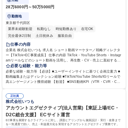
月給
28万6000円～50万5000円
勤務地
東京都千代田区
業界未経験歓迎
転勤なし
時短勤務あり
在宅OK
完全週休2日制
土日祝休み
服装自由
仕事の内容
企業名 株式会社いつも 求人名 ショート動画マーケター／戦略ディレクタ
ー【TikTok×EC事業成長】 仕事の内容 TikTok・YouTube Shorts・Instagr
amリールなどのショート動画を活用し、再生数・CV・売上に直結するコ
ンテンツ戦略を企画・実行。撮影・編集・投稿・分析までPDCAを高速で
必要な経験・能力等
回し、EC事業の成長に貢献します。 ■SNS（TikTok/YouTube Shorts/IG R
必要な経験・能力等 【必須】■ユーザーインサイトに基づく企画立案力 ■
eels）のショート動画戦略立案 ■ユーザーインサイト×トレンドを踏まえ
動画編集またはディレクション経験 ■TikTok/YouTube Shorts/IGリールで
た「売れる動画」企画・構成案作成 ■クリエイター/インフルエンサーとの
高エンゲージメント獲得経験 【歓迎】 ■SNS動画KPI（VTR・CVR・CT
撮影ディレクション、編集指示 ■CTR/CV最大化を狙う編集・サムネイ
R）改善実績 ■EC商品のマーケティング経験 ■インフルエンサー/モデル撮
ル・タイトル設計 ■投稿後の詳細分析（視聴維持率・CTR・CVR・コメン
影ディレクション ■クリエイティブテスト運用経験 ■売上戦略と連動した
ト）と改善施策実行 ■商品売上戦略に連動したコンテンツ設計と高速PDC
正社員
コンテンツ設計スキル 学歴・資格 学歴：大学院 大学 高専 短大 専修学校
株式会社いつも
A推進 募集職種 ショート動画マーケター／戦略ディレクター【TikTok×EC
高校 語学力： 資格：
事業成長】
アカウントエグゼクティブ(法人営業)【東証上場/EC・
D2C総合支援】 ECサイト運営
EC事業を展開するクライアントに対し、課題ヒアリングから施策設計・実行・改善まで
を一気通貫で担い、売上・利益最大化を実現するアカウントエグゼクティブ業務です。