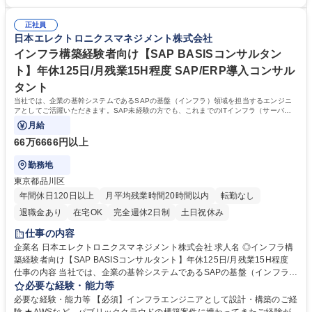
実装として、以下の職務をお任せします。【具体的に】■テクニカルアー
方】年間休日125日、月残業15時間程度と、業界の中でも働きやすく、長
キテクチャの設計 ■DB、アプリケーション基盤■要件定義・設計・カスタ
期就労しやすい環境です◎ 【求める人物像】■自分本位ではなく、チーム
マイズ・開発・テスト・移行・ユーザー定着化などプロジェクト参画 ほか
正社員
メンバーと協調して組織的に価値を高めていける方 ■明確なキャリアプラ
日本エレクトロニクスマネジメント株式会社
募集職種 ◎関西/運用・保守経験者OK[SAP BASISコンサルタント]年休12
ンを持ち、その実現に向けて努力を惜しまない方 ■上司などからの指示を
5日/月残業15H程度
待つのではなく、自らの判断で積極的に行動できる方 学歴・資格 学歴：
インフラ構築経験者向け【SAP BASISコンサルタン
大学院 大学 高専 短大 専修学校 高校 語学力： 資格：
ト】年休125日/月残業15H程度 SAP/ERP導入コンサル
タント
当社では、企業の基幹システムであるSAPの基盤（インフラ）領域を担当するエンジニ
アとしてご活躍いただきます。SAP未経験の方でも、これまでのITインフラ（サーバ
ー・OS・ミドルウェア等）の経験を活かしながら
月給
66万6666円以上
勤務地
東京都品川区
年間休日120日以上
月平均残業時間20時間以内
転勤なし
退職金あり
在宅OK
完全週休2日制
土日祝休み
仕事の内容
企業名 日本エレクトロニクスマネジメント株式会社 求人名 ◎インフラ構
築経験者向け【SAP BASISコンサルタント】年休125日/月残業15H程度
仕事の内容 当社では、企業の基幹システムであるSAPの基盤（インフラ）
領域を担当するエンジニアとしてご活躍いただきます。SAP未経験の方で
必要な経験・能力等
も、これまでのITインフラ（サーバー・OS・ミドルウェア等）の経験を活
必要な経験・能力等 【必須】インフラエンジニアとして設計・構築のご経
かしながら キャッチアップいただける環境です。 具体的には、SAPシス