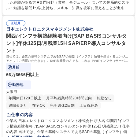
します 【具体的な業務内容】 ■SAPERPの要件定義・設計・カスタマイ
した経験がある方 ■専門分野（業務、モジュール）ついての体系的なスキ
ズ・開発・テスト・移行・ユーザー定着化などプロジェクト各工程のチー
ル・知識を最低1つ以上持ち、スキル・知識を後輩に伝えることが出来る
ムリーダー ■運用保守チームのチームリーダー■自身の専門領域の後輩教
方 【求める人物像】 ■自分本位ではなく、チームメンバーと協調して組織
育 ■SAPERPの導入プロジェクトでのアプリケーション領域のリーダー ■
的に価値を高めていける方 ■明確なキャリアプランを持ち、その実現に向
自身の専門領域のプリセールス支援、提案作成 募集職種 SAP経験者向け
正社員
けて努力を惜しまない方 ■上司などからの指示を待つのではなく、自らの
日本エレクトロニクスマネジメント株式会社
【SAPアプリケーション コンサルタント】残業15H程度/働き方◎
判断で積極的に行動できる方 学歴・資格 学歴：大学院 大学 高専 短大 専
修学校 高校 語学力： 資格：
関西/インフラ構築経験者向け[SAP BASISコンサルタ
ント]年休125日/月残業15H SAP/ERP導入コンサルタ
ント
当社では、企業の基幹システムであるSAPの基盤（インフラ）領域を担当するエンジニ
アとしてご活躍いただきます。SAP未経験の方でも、これまでのITインフラ（サーバ
ー・OS・ミドルウェア等）の経験を活かしながら
月給
66万6666円以上
勤務地
大阪府
年間休日120日以上
月平均残業時間20時間以内
転勤なし
退職金あり
在宅OK
完全週休2日制
土日祝休み
仕事の内容
企業名 日本エレクトロニクスマネジメント株式会社 求人名 ◎関西/インフ
ラ構築経験者向け[SAP BASISコンサルタント]年休125日/月残業15H 仕事
の内容 当社では、企業の基幹システムであるSAPの基盤（インフラ）領域