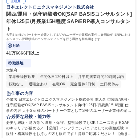
す。 募集職種 【法人営業】執行役員直下で営業組織の0→1に携われるポ
正社員
り等も経験できます。 学歴・資格 学歴：大学院 大学 語学力： 資格：
日本エレクトロニクスマネジメント株式会社
ジション◎裁量大◎
関西/運用・保守経験者OK[SAP BASISコンサルタント]
年休125日/月残業15H程度 SAP/ERP導入コンサルタン
ト
大手SIer様のパートナー企業としてSAPのユーザー企業様の案件に参画SAP ERPにおけ
るシステム管理領域のコンサルティングを行う職務を担当頂きます。
月給
41万6666円以上
勤務地
大阪府
業界未経験歓迎
年間休日120日以上
月平均残業時間20時間以内
転勤なし
退職金あり
在宅OK
完全週休2日制
土日祝休み
仕事の内容
企業名 日本エレクトロニクスマネジメント株式会社 求人名 ◎関西/運用・
保守経験者OK[SAP BASISコンサルタント]年休125日/月残業15H程度 仕
事の内容 大手SIer様のパートナー企業としてSAPのユーザー企業様の案件
に参画SAP ERPにおけるシステム管理領域のコンサルティングを行う職
必要な経験・能力等
務を担当頂きます。 【入社後】入社後2か月間はSAP認定コンサルタント
必要な経験・能力等 ＼運用・保守、監視経験でもOK！ニーズ高まるSAP
の資格取得に向けた勉強をしてもらいながら、SAP構築の実践にも携わり
のキャリアが積める／ 【必須】インフラエンジニアとしての実務経験 ※
キャッチアップしていただきます。その後企画されたITソリューションの
設計・構築経験をお持ちの方も歓迎です！是非ご応募ください！ 【働き