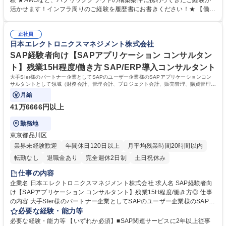
験 ★AWSなど、パブリッククラウドの構築案件に携わってきたご経験が
テムの基盤レイヤーにおける要件定義・設計・構築から運用・保守までを
活かせます！インフラ周りのご経験を履歴書にお書きください！★ 【働き
一貫して担当します。AWSやAzureなどのクラウド環境上でのSAPシステ
方】年間休日125日、月残業15時間程度と、業界の中でも働きやすく、長
ム構築、SAP RISE構築、SAPシステムバージョンアップ対応 パフォーマ
期就労しやすい環境です◎ 【求める人物像】■自分本位ではなく、チーム
ンスチューニング、障害対応などのSAPシステム保守運用対応などを通じ
正社員
メンバーと協調して組織的に価値を高めていける方 ■明確なキャリアプラ
日本エレクトロニクスマネジメント株式会社
て、システムの安定稼働を支える重要なポジションです。 募集職種 ◎イ
ンを持ち、その実現に向けて努力を惜しまない方 ■上司などからの指示を
ンフラ構築経験者向け【SAP BASISコンサルタント】年休125日/月残業1
待つのではなく、自らの判断で積極的に行動できる方 学歴・資格 学歴：
SAP経験者向け【SAPアプリケーション コンサルタン
5H程度
大学院 大学 高専 短大 専修学校 高校 語学力： 資格：
ト】残業15H程度/働き方 SAP/ERP導入コンサルタント
大手SIer様のパートナー企業としてSAPのユーザー企業様のSAPアプリケーションコン
サルタントとして領域（財務会計、管理会計、プロジェクト会計、販売管理、購買管理、
生産管理など）で下記の職務をお任せします
月給
41万6666円以上
勤務地
東京都品川区
業界未経験歓迎
年間休日120日以上
月平均残業時間20時間以内
転勤なし
退職金あり
完全週休2日制
土日祝休み
仕事の内容
企業名 日本エレクトロニクスマネジメント株式会社 求人名 SAP経験者向
け【SAPアプリケーション コンサルタント】残業15H程度/働き方◎ 仕事
の内容 大手SIer様のパートナー企業としてSAPのユーザー企業様のSAPア
プリケーションコンサルタントとして領域（財務会計、管理会計、プロジ
必要な経験・能力等
ェクト会計、販売管理、購買管理、生産管理など）で下記の職務をお任せ
必要な経験・能力等 【いずれか必須】■SAP関連サービスに2年以上従事