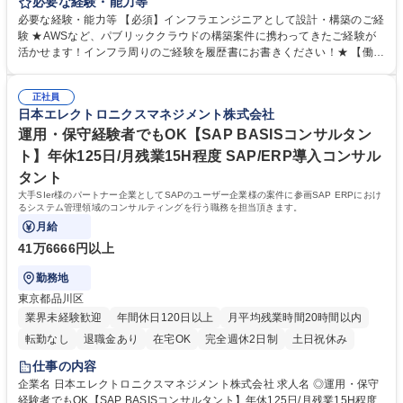
を担当するエンジニアとしてご活躍いただきます。SAP未経験の方でも、
必要な経験・能力等
これまでのITインフラ（サーバー・OS・ミドルウェア等）の経験を活かし
必要な経験・能力等 【必須】インフラエンジニアとして設計・構築のご経
ながら キャッチアップいただける環境です。 具体的には、SAPシステム
験 ★AWSなど、パブリッククラウドの構築案件に携わってきたご経験が
の基盤レイヤーにおける要件定義・設計・構築から運用・保守までを一貫
活かせます！インフラ周りのご経験を履歴書にお書きください！★ 【働き
して担当します。AWSやAzureなどのクラウド環境上でのSAPシステム構
方】年間休日125日、月残業15時間程度と、業界の中でも働きやすく、長
築、SAP RISE構築、SAPシステムバージョンアップ対応 パフォーマンス
期就労しやすい環境です◎ 【求める人物像】■自分本位ではなく、チーム
チューニング、障害対応などのSAPシステム保守運用対応などを通じて、
正社員
メンバーと協調して組織的に価値を高めていける方 ■明確なキャリアプラ
日本エレクトロニクスマネジメント株式会社
システムの安定稼働を支える重要なポジションです。 募集職種 ◎関西/イ
ンを持ち、その実現に向けて努力を惜しまない方 ■上司などからの指示を
ンフラ構築経験者向け[SAP BASISコンサルタント]年休125日/月残業15H
待つのではなく、自らの判断で積極的に行動できる方 学歴・資格 学歴：
運用・保守経験者でもOK【SAP BASISコンサルタン
大学院 大学 高専 短大 専修学校 高校 語学力： 資格：
ト】年休125日/月残業15H程度 SAP/ERP導入コンサル
タント
大手SIer様のパートナー企業としてSAPのユーザー企業様の案件に参画SAP ERPにおけ
るシステム管理領域のコンサルティングを行う職務を担当頂きます。
月給
41万6666円以上
勤務地
東京都品川区
業界未経験歓迎
年間休日120日以上
月平均残業時間20時間以内
転勤なし
退職金あり
在宅OK
完全週休2日制
土日祝休み
仕事の内容
企業名 日本エレクトロニクスマネジメント株式会社 求人名 ◎運用・保守
経験者でもOK【SAP BASISコンサルタント】年休125日/月残業15H程度