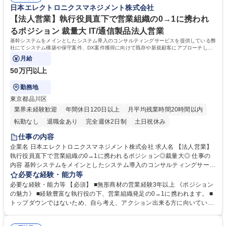
日本エレクトロニクスマネジメント株式会社
【法人営業】執行役員直下で営業組織の0→1に携われ
るポジション 裁量大 IT/通信製品法人営業
基幹システムをメインとしたシステム導入のコンサルティングサービスを提供している弊
社にてシステム構築や保守案件、DX案件獲得に向けて既存や新規顧客にアプローチして
案件の創出などの営業活動を実施します
月給
50万円以上
勤務地
東京都品川区
業界未経験歓迎
年間休日120日以上
月平均残業時間20時間以内
転勤なし
退職金あり
完全週休2日制
土日祝休み
仕事の内容
企業名 日本エレクトロニクスマネジメント株式会社 求人名 【法人営業】
執行役員直下で営業組織の0→1に携われるポジション◎裁量大◎ 仕事の
内容 基幹システムをメインとしたシステム導入のコンサルティングサービ
スを提供している弊社にてシステム構築や保守案件、DX案件獲得に向け
必要な経験・能力等
て既存や新規顧客にアプローチして案件の創出などの営業活動を実施しま
必要な経験・能力等 【必須】 ■無形商材の営業経験3年以上 《ポジション
す 現在はエンジニアのマネージャーや代表/執行役経由で案件を受注して
の魅力》 ■経験豊富な執行役の下、営業組織発足の0→1に携われます。 ■
いますが、第2創業期に差し掛かった今、更なる事業拡大に向けて営業組
トップダウンではないため、自ら考え、アクション出来る方に向いている
織を発足いたします。執行役とともに、営業組織の組織旁から、既存や新
ポジションになります。 ■既に大手企業と取引があり、安定した環境下で
規顧客に対してアプローチする戦略策定、案件獲得までをお任せいたしま
挑戦的な仕事ができます ■営業するだけではなく、組織運営や仕組みづく