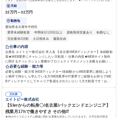
します。意欲次第では新規事業の立案などをお任せします。 ■クライアントとの打ち合わ
せ■企画書や提案書の作成/プレゼンなど
月給
22万円～32万円
勤務地
愛知県名古屋市中村区
業界未経験歓迎
年間休日120日以上
資格取得支援あり
転勤なし
完全週休2日制
土日祝休み
服装自由
仕事の内容
企業名 エイトビー株式会社 求人名 【名古屋/WEBディレクター】未経験歓
迎★WEB業界にチャレンジしたい方歓迎！ 仕事の内容 ■WEBサイト制作
に関するディレクション業務やプロジェクトマネジメント全般をお願いし
ます。意欲次第では新規事業の立案などをお任せします。 ■クライアント
必要な経験・能力等
との打ち合わせ■企画書や提案書の作成/プレゼンなど ■デザイナーやコー
必要な経験・能力等 WEBディレクター/未経験からWEB業界に挑戦しよう
ディング担当への指示 ■外部制作パートナーへの指示■撮影の立ち合い ■デ
と独学で何かしら学んでいる方/WEB業界やIT業界でご経験をお持ちでWE
ィレクターそれぞれの得意分野を活かしながら、プロジェクトを進めてい
Bディレクターとしてキャリア形成をされたいという方大歓迎です！お気
ます。クライアントの意向が最優先ですが、アイデア・企画・提案は通り
軽に応募してください！ ≪求める人物像≫ 論理的思考で、成果を出せる
やすい環境です。あなたのやってみたいことを実現させてみませんか。※
よう、自ら考えながら行動できる方。少数精鋭で活動しており、コミュニ
制作期間は3～4ヶ月ほどになります。※変更の範囲：なし 募集職種 【名
正社員
ケーションもキーです。 ≪採用の背景≫エイトビーは現在順調に業績を伸
エイトビー株式会社
古屋/WEBディレクター】未経験歓迎★WEB業界にチャレンジしたい方歓
ばし、事業を急速に拡大中！新技術やトレンドを取り入れながら、業界を
迎！
リードするWEB制作会社を目指しています。 学歴・資格 学歴：大学院 大
【SIerからの転身〇/名古屋/バックエンドエンジニア】
学 高専 短大 専修学校 高校 語学力： 資格：
残業月17hで働きやすさ その他IT
★Webサイトのシステム構築に関わる業務を担当していただきます。大手広告代理店