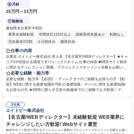
せ■企画書や提案書の作成/プレゼン
月給
25万円～32万円
勤務地
愛知県名古屋市中村区
業界未経験歓迎
年間休日120日以上
資格取得支援あり
転勤なし
完全週休2日制
土日祝休み
服装自由
仕事の内容
企業名 エイトビー株式会社 求人名 【名古屋市/WEBディレクター】★キャ
リアUP目指せる環境です/フレックスタイム 仕事の内容 ■WEBサイト制作
に関するディレクション業務、プロジェクトマネジメント全般をお願いし
ます。意欲次第では新規事業の立案などもお任せします！ ■クライアント
必要な経験・能力等
との打ち合わせ■企画書や提案書の作成/プレゼン ■デザイナーやコーディ
必要な経験・能力等 【必須】・ディレクターのご経験をお持ちの方 【歓
ング担当への指示 ■外部制作パートナーへの指示■撮影の立ち合い ■ディレ
迎】WEBに関する基礎知識(HTMLの基礎知識・サーバに関する基礎知識)
クターそれぞれの得意分野を活かしながら、プロジェクトを進めていま
をお持ちの方 ★WEBに限らず広告や紙媒体でのご経験でも大歓迎！デザ
す。クライアントの意向が最優先ですが、アイデア・企画・提案は通りや
イナーからのキャリアアップも歓迎です！ ≪求める人物像≫論理的思考
すい環境です。あなたのやってみたいことを実現させてみませんか。※制
で、成果を出せるよう、自ら考えながら行動できる方。 ≪採用の背景≫エ
作期間は3～4ヶ月ほどになります。※変更の範囲：なし 募集職種 【名古
正社員
イトビーは現在順調に業績を伸ばし、事業を急速に拡大中！新技術やトレ
エイトビー株式会社
屋市/WEBディレクター】★キャリアUP目指せる環境です/フレックスタイ
ンドを取り入れながら、業界をリードするWEB制作会社を目指していま
ム
す。 学歴・資格 学歴：大学院 大学 高専 短大 専修学校 高校 語学力： 資
【名古屋/WEBディレクター】未経験歓迎 WEB業界に
格：
チャレンジしたい方歓迎! Webサイト運営
■WEBサイト制作に関するディレクション業務やプロジェクトマネジメント全般をお願い