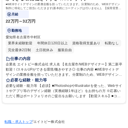
情報技術者
■WEBサイトデザインの業務全般を担っていただきます。分業制のため、WEBデザイン
制作に特化してご担当いただきます(基本的にコーディングは行いません)。【採用背景】
優秀なデザイナーの強化を目的とした増員です
月給
22万円～32万円
勤務地
愛知県名古屋市中村区
業界未経験歓迎
年間休日120日以上
資格取得支援あり
転勤なし
完全週休2日制
土日祝休み
服装自由
仕事の内容
企業名 エイトビー株式会社 求人名 【名古屋市/WEBデザイナー】第二新卒
歓迎！/スキルUPができる環境/働きやすさ◎ 仕事の内容 ■WEBサイトデ
ザインの業務全般を担っていただきます。分業制のため、WEBデザイン制
作に特化してご担当いただきます(基本的にコーディングは行いません)。
必要な経験・能力等
【採用背景】優秀なデザイナーの強化を目的とした増員です ≪具体的には
必要な経験・能力等 【必須】■PhotoshopやIllustratorを使った、Webサイ
≫■アートディレクション■デザイン制作■コーディング（基本的には分業
トやアプリ等のデザイン経験（実務経験1年ほど）をお持ちの方 ※応募い
制。スキルに応じて）■既存サイトの運用更新 ≪案件例≫■コーポレート
ただく際はポートフォリオのご提出をお願いします 【歓迎スキル】■コン
サイト,キャンペーンサイト,ブランドサイトなどのデザイン■バナー制作
セプトワーク経験■写真・動画撮影経験 ■グラフィックデザイン経験■UI/U
等。電通、博報堂等、大手広告代理店とのお取引が多いため、有名企業の
Xデザイン経験■ディレクション経験 ※常に新しい技術を取り入れ、チャ
大型案件に携われます。※変更の範囲：なし 募集職種 【名古屋市/WEBデ
レンジできる環境にあります。社内のスタッフと共にアイデアを出し合
ザイナー】第二新卒歓迎！/スキルUPができる環境/働きやすさ◎
い、自らのデザインスキルを積極的に高めていけるポジティブな方のご応
/
転職・求人トップ
募をお待ちしております。 学歴・資格 学歴：大学院 大学 高専 短大 専修
エイトビー株式会社
学校 高校 語学力： 資格：