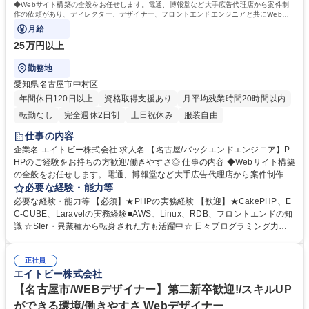
◆Webサイト構築の全般をお任せします。電通、博報堂など大手広告代理店から案件制
力： 資格：基本情報技術者
作の依頼があり、ディレクター、デザイナー、フロントエンドエンジニアと共にWebサ
イトを構築します。変更の範囲：当社業務全般
月給
25万円以上
勤務地
愛知県名古屋市中村区
年間休日120日以上
資格取得支援あり
月平均残業時間20時間以内
転勤なし
完全週休2日制
土日祝休み
服装自由
仕事の内容
企業名 エイトビー株式会社 求人名 【名古屋/バックエンドエンジニア】P
HPのご経験をお持ちの方歓迎/働きやすさ◎ 仕事の内容 ◆Webサイト構築
の全般をお任せします。電通、博報堂など大手広告代理店から案件制作の
依頼があり、ディレクター、デザイナー、フロントエンドエンジニアと共
必要な経験・能力等
にWebサイトを構築します。変更の範囲：当社業務全般 【仕事内容】■C
必要な経験・能力等 【必須】★PHPの実務経験 【歓迎】★CakePHP、E
MS構築(CakePHPやLaravelを使用)■ECサイト構築(EC-CUBEやShopify
C-CUBE、Laravelの実務経験■AWS、Linux、RDB、フロントエンドの知
を使用)■サーバーサイドプログラミング全般(PHP/MySQL等を使用)■フロ
識 ☆SIer・異業種から転身された方も活躍中☆ 日々プログラミング力を
ントエンドのサポート(JavaScript/HTML/CSS)■社内SEとして社内システ
磨き、学び続ける姿勢を重視します！少数精鋭で活動しており、柔軟かつ
ムを構築 ※スキルや適正に応じてお任せします。 【制作物例】■コーポレ
自由で働きやすい環境が魅力です◎ ≪採用の背景≫エイトビーは創業から
ートサイト■商品サイト■キャンペーンサイト■ECサイト【採用背景】案件
正社員
13年目と若い会社ですが、現在順調に業績を伸ばし、事業を急速に拡大
エイトビー株式会社
増加とバックアップ体制の強化に伴う増員。 募集職種 【名古屋/バックエ
中！新技術やトレンドを取り入れながら、業界をリードするWEB制作会社
ンドエンジニア】PHPのご経験をお持ちの方歓迎/働きやすさ◎
を目指しています。今後の更なる事業拡大に向けての増員募集です。 学
【名古屋市/WEBデザイナー】第二新卒歓迎!/スキルUP
歴・資格 学歴：大学院 大学 高専 短大 専修学校 高校 語学力： 資格：基本
ができる環境/働きやすさ Webデザイナー