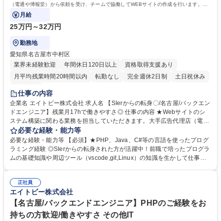
（電通や博報堂）から依頼を受け、チームで協働してWEBサイトの作成を行います。社
内SEとして社内システムの構築もお任せします◎
月給
25万円～32万円
勤務地
愛知県名古屋市中村区
業界未経験歓迎
年間休日120日以上
資格取得支援あり
月平均残業時間20時間以内
転勤なし
完全週休2日制
土日祝休み
服装自由
仕事の内容
企業名 エイトビー株式会社 求人名 【SIerからの転身〇/名古屋/バックエン
ドエンジニア】残業月17hで働きやすさ◎ 仕事の内容 ★Webサイトのシ
ステム構築に関わる業務を担当していただきます。大手広告代理店（電通
や博報堂）から依頼を受け、チームで協働してWEBサイトの作成を行いま
必要な経験・能力等
す。社内SEとして社内システムの構築もお任せします◎ 【仕事内容】■C
必要な経験・能力等 【必須】★PHP、Java、C#等の言語を使ったプログ
MSの開発・保守■アプリ開発■インフラ設計 【使用言語・ソフト】JavaS
ラミング経験 ◎SIerからの転身された方が活躍中！前職で培ったプログラ
cript/HTML/CSS/PHP/CakePHP/MySQL/Laravel/EC-CUBE/Shopify 【制
ムの基礎知識や周辺ツール（vscode,git,Linux）の知識を生かして仕事が
作物例】■コーポレートサイト■商品サイト■キャンペーンサイト■ECサイ
できます。 【エイトビーの魅力】 ・特定の分野に閉じずインフラ・DN
ト 【採用背景】案件増加と数年後を見据えたバックアップ体制の強化に伴
S・サーバー・フレームワークでの開発など、幅広い開発に挑戦できる環
う増員。変更の範囲：当社業務全般 募集職種 【SIerからの転身〇/名古屋/
正社員
境です。 ・3年後離職率10%。高い定着率の理由はのびのびとした社風に
エイトビー株式会社
バックエンドエンジニア】残業月17hで働きやすさ◎
あります。 ・残業は月17時間。案件の量とスケジュールをディレクター
が徹底して管理しておりワークライフバランス◎ 【入社後】まずは先輩社
【名古屋/バックエンドエンジニア】PHPのご経験をお
員のアシスタントから始め、3ヶ月目からスキルレベルにあった業務をお
持ちの方歓迎/働きやすさ その他IT
任せします。 学歴・資格 学歴：大学院 大学 高専 短大 専修学校 高校 語学