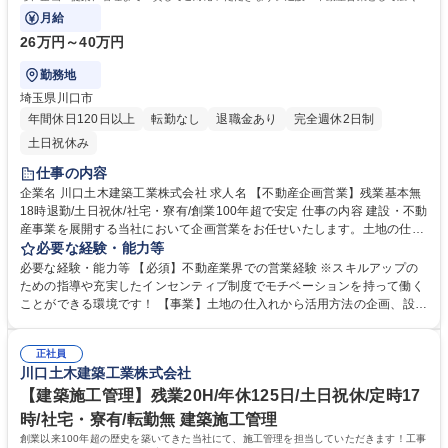
業活動を行うことが出来ます。
月給
26万円～40万円
勤務地
埼玉県川口市
年間休日120日以上
転勤なし
退職金あり
完全週休2日制
土日祝休み
仕事の内容
企業名 川口土木建築工業株式会社 求人名 【不動産企画営業】残業基本無
18時退勤/土日祝休/社宅・寮有/創業100年超で安定 仕事の内容 建設・不動
産事業を展開する当社において企画営業をお任せいたします。土地の仕入
れから、企画・提案、管理まで一貫してご対応いただきます。建設・不動
必要な経験・能力等
産営業として広く営業活動を行うことが出来ます。 【1】用地の仕入れ：
必要な経験・能力等 【必須】不動産業界での営業経験 ※スキルアップの
不動産仲介・銀行からの情報収集。自社の特徴をPRすることで、土地情
ための指導や充実したインセンティブ制度でモチベーションを持って働く
報を仕入れやすい関係性を構築します。 【2】契約：仕入れた土地につい
ことができる環境です！ 【事業】土地の仕入れから活用方法の企画、設
て土地の活用方法、設計・工事等をトータルで提案。もしくは自社案件と
計・施工まで一貫して対応することで高品質・低コストを実現していま
して活用する方法を検討します。 【3】管理：契約後はプロジェクトマネ
す。また、大手ディベロッパー案件をリピート受注できていることから、
ージャーとしてお金の管理や、土地調査や、設計、工事等の手配を進めま
正社員
事業は安定しています。 【働き方について】土日祝休み。残業は基本無く
川口土木建築工業株式会社
す。 募集職種 【不動産企画営業】残業基本無18時退勤/土日祝休/社宅・寮
17時定時。年間休日125日、平均有給取得日数8.4日とワークライフバラ
有/創業100年超で安定
ンスが取れた環境です。平均勤続年数約15年と業界平均より長いことがそ
【建築施工管理】残業20H/年休125日/土日祝休/定時17
の証拠です！ 学歴・資格 学歴：大学院 大学 語学力： 資格：
時/社宅・寮有/転勤無 建築施工管理
創業以来100年超の歴史を築いてきた当社にて、施工管理を担当していただきます！工事