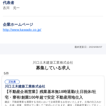
代表者
古川　元一
企業ホームページ
http://www.kawado.co.jp/
最終更新日：2026/08/07
川口土木建築工業株式会社
募集している求人
5件
正社員
川口土木建築工業株式会社
【不動産企画営業】残業基本無18時退勤/土日祝休/社
宅・寮有/創業100年超で安定 不動産用地仕入
建設・不動産事業を展開する当社において企画営業をお任せいたします。土地の仕入れか
ら、企画・提案、管理まで一貫してご対応いただきます。建設・不動産営業として広く営