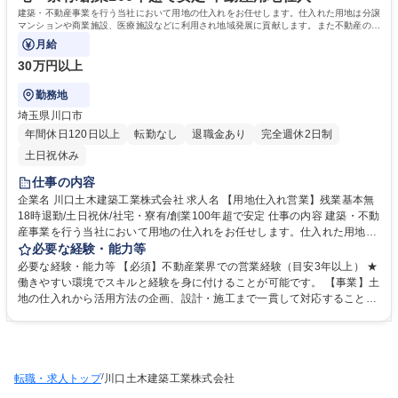
建築・不動産事業を行う当社において用地の仕入れをお任せします。仕入れた用地は分譲
マンションや商業施設、医療施設などに利用され地域発展に貢献します。また不動産の企
画等の営業も行うことも可能です。
月給
30万円以上
勤務地
埼玉県川口市
年間休日120日以上
転勤なし
退職金あり
完全週休2日制
土日祝休み
仕事の内容
企業名 川口土木建築工業株式会社 求人名 【用地仕入れ営業】残業基本無
18時退勤/土日祝休/社宅・寮有/創業100年超で安定 仕事の内容 建築・不動
産事業を行う当社において用地の仕入れをお任せします。仕入れた用地は
分譲マンションや商業施設、医療施設などに利用され地域発展に貢献しま
必要な経験・能力等
す。また不動産の企画等の営業も行うことも可能です。 ≪開拓≫不動産仲
必要な経験・能力等 【必須】不動産業界での営業経験（目安3年以上） ★
介、銀行、税理士等からの情報収集。自社の特徴をPRすることで、土地
働きやすい環境でスキルと経験を身に付けることが可能です。 【事業】土
情報を仕入れやすい関係性を構築し土地情報のアンテナを張り巡らしま
地の仕入れから活用方法の企画、設計・施工まで一貫して対応することで
す。 ≪契約≫仕入れた土地について土地の活用方法、設計・工事等をトー
高品質・低コストを実現しています。また、大手ディベロッパー案件をリ
タルで提案。もしくは自社案件として活用する方法を検討し契約を取りま
ピート受注できていることから、事業は安定しています。 【働き方につい
す。 ※取引先：三井不動産レジデンシャル株式会社・住友不動産株式会
て】土日祝休み。残業は基本無く17時定時。年間休日125日、平均有給取
社・三菱地所レジデンス株式会社等 募集職種 【用地仕入れ営業】残業基
得日数8.4日とワークライフバランスが取れた環境です。平均勤続年数約1
本無18時退勤/土日祝休/社宅・寮有/創業100年超で安定
/
転職・求人トップ
5年と業界平均より長いことがその証拠です！ 学歴・資格 学歴：大学院
川口土木建築工業株式会社
大学 語学力： 資格：