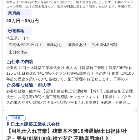
創業以来100年超の歴史を築いてきた当社にて、施工管理をお任せします。工事のスケジ
ュール管理、現場の安全管理など、現場が円滑に進むよう管理いただきます。事務作業な
ど分業体制が進み働きやすい環境です。
月給
40万円～65万円
勤務地
埼玉県川口市
年間休日120日以上
転勤なし
退職金あり
完全週休2日制
土日祝休み
仕事の内容
企業名 川口土木建築工業株式会社 求人名 【建築施工管理】残業20H/年休
125日/土日祝休/定時17時/ベテラン歓迎/転勤無◎ 仕事の内容 創業以来100
年超の歴史を築いてきた当社にて、施工管理をお任せします。工事のスケ
ジュール管理、現場の安全管理など、現場が円滑に進むよう管理いただき
必要な経験・能力等
ます。事務作業など分業体制が進み働きやすい環境です。 【建物用途】■
必要な経験・能力等 【必須】建築施工管理経験 【尚可】1級建築施工管理
共同住宅(分譲)8割 ■公共工事、民間マンション以外2割 【エリア】東京(8
技士／共同住宅(RC)の施工管理経験 ケンセツフィット 【業界トップクラ
割) 埼玉(1.5割) 千葉・神奈川・茨城(0.5割) 【金額】メイン：10億～20億
スの働きやすい環境×スキルや活躍が評価される制度】 ■建設・不動産業
円程度 【工期】1.5-2年半 【現場人数】5-6億円規模の現場は2名、メイン
界では珍しい年間休日125日で完全週休二日制です。平均勤続年数14.9年
となる10億～30億程度の現場は3～6人前後 ★物件の引渡し時期等の繁忙
ということからもわかる通りワークライフバランスを保って働ける環境と
期は休日出勤することもありますが、その場合でも振替休日の取得を徹底
正社員
なっています。■あいまいな評価制度でなく具体的かつ公平に評価される
川口土木建築工業株式会社
しています！ 募集職種 【建築施工管理】残業20H/年休125日/土日祝休/定
評価制度が機能しているため活躍次第でしっかりと昇給います。だからこ
時17時/ベテラン歓迎/転勤無◎
そモチベーションを持って働くことが可能です。 学歴・資格 学歴：大学
【用地仕入れ営業】残業基本無18時退勤/土日祝休/社
院 大学 高専 短大 専修学校 高校 語学力： 資格：1級建築施工管理技士
宅・寮有/創業100年超で安定 不動産用地仕入