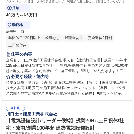
のスケジュール管理、現場の安全管理など、現場が円滑に進むよう管理していただきま
す。
月給
40万円～65万円
勤務地
埼玉県川口市
年間休日120日以上
転勤なし
退職金あり
完全週休2日制
土日祝休み
仕事の内容
企業名 川口土木建築工業株式会社 求人名 【建築施工管理】残業20H/年休
125日/土日祝休/定時17時/社宅・寮有/転勤無◎ 仕事の内容 創業以来100年
超の歴史を築いてきた当社にて、施工管理を担当していただきます！工事
のスケジュール管理、現場の安全管理など、現場が円滑に進むよう管理し
必要な経験・能力等
ていただきます。 【建物用途】■共同住宅(分譲)8割 ■公共工事、民間マン
必要な経験・能力等 【必須】建築施工管理経験 【尚可】1級建築施工管理
ション以外2割 【エリア】東京(8割) 埼玉(1.5割) 千葉・神奈川・茨城(0.5
技士／共同住宅(RC)の施工管理経験 ケンセツフィット 【業界トップクラ
割) 【金額】メイン：10億～20億円程度 【工期】1.5-2年半 【現場人数】
スの働きやすい環境×スキルや活躍が評価される制度】 ■建設・不動産業
5-6億円規模の現場は2名、メインとなる10億～30億程度の現場は3～6人
界では珍しい年間休日125日で完全週休二日制です。平均勤続年数14.9年
前後 ★物件の引渡し時期等の繁忙期は休日出勤することもありますが、そ
ということからもわかる通りワークライフバランスを保って働ける環境と
の場合でも振替休日の取得を徹底しています！ 募集職種 【建築施工管
正社員
なっています。■あいまいな評価制度でなく具体的かつ公平に評価される
川口土木建築工業株式会社
理】残業20H/年休125日/土日祝休/定時17時/社宅・寮有/転勤無◎
評価制度が機能しているため活躍次第でしっかりと昇給います。だからこ
そモチベーションを持って働くことが可能です。 学歴・資格 学歴：大学
【電気設備設計/リーダー候補】残業20H↓/土日祝休/社
院 大学 高専 短大 専修学校 高校 語学力： 資格：1級建築施工管理技士
宅・寮有/創業100年超 建築電気設備設計
建築不動産事業を行う当社において、分譲マンションや商業施設などの照明、受変電設