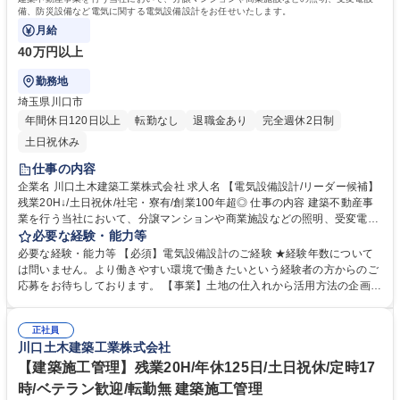
備、防災設備など電気に関する電気設備設計をお任せいたします。
月給
40万円以上
勤務地
埼玉県川口市
年間休日120日以上
転勤なし
退職金あり
完全週休2日制
土日祝休み
仕事の内容
企業名 川口土木建築工業株式会社 求人名 【電気設備設計/リーダー候補】
残業20H↓/土日祝休/社宅・寮有/創業100年超◎ 仕事の内容 建築不動産事
業を行う当社において、分譲マンションや商業施設などの照明、受変電設
備、防災設備など電気に関する電気設備設計をお任せいたします。 ■現地
必要な経験・能力等
調査 ■模型のチェック 現場チームとの打ち合わせ ■図面作成 【分業化とサ
必要な経験・能力等 【必須】電気設備設計のご経験 ★経験年数について
ポート体制の充実で業務の効率化を実現】 意匠・構造・設備・電気と、4
は問いません。より働きやすい環境で働きたいという経験者の方からのご
つのセクションに設計部門をチーム分けており、書類作成や設計図面・工
応募をお待ちしております。 【事業】土地の仕入れから活用方法の企画、
事写真の整理など、事務処理系の仕事はサポートチームが支えてくれま
設計・施工まで一貫して対応することで高品質・低コストを実現していま
す。 募集職種 【電気設備設計/リーダー候補】残業20H↓/土日祝休/社宅・
す。また、大手ディベロッパー案件をリピート受注できていることから、
寮有/創業100年超◎
正社員
事業は安定しています。 【働き方について】土日祝休み。17時定時。年
川口土木建築工業株式会社
間休日125日、平均有給取得日数8.4日とワークライフバランスが取れた環
境です。平均勤続年数約15年と業界平均より長いことがその証拠です！
【建築施工管理】残業20H/年休125日/土日祝休/定時17
学歴・資格 学歴：大学院 大学 語学力： 資格：一級建築士 建築設備士
時/ベテラン歓迎/転勤無 建築施工管理