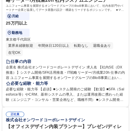
略リーダー/月残業20h 社内システムエンジニア
ユニフォーム事業を展開するオンワードグループのBtoB事業において、社内各部門やパ
ートナー企業と協業してデータ基盤の設計・構築をリードするポジションです。 ■マー
ケティング・営業・生産など全社データを
月給
25万円以上
勤務地
東京都千代田区
業界未経験歓迎
年間休日120日以上
転勤なし
退職金あり
在宅OK
仕事の内容
企業名 株式会社オンワードコーポレートデザイン 求人名 【社内SE（DX
推進）】システム開発/SFA活用推進・IT戦略リーダー/月残業20h 仕事の内
容 ユニフォーム事業を展開するオンワードグループのBtoB事業におい
て、社内各部門やパートナー企業と協業してデータ基盤の設計・構築をリ
必要な経験・能力等
ードするポジションです。 ■マーケティング・営業・生産など全社データ
必要な経験・能力等 【必須】■システム開発のご経験 【歓迎】■SFA（Sal
を 統合し、意思決定を高速化するプロジェクトを推進 ■ツール/システム
esforce等）やCRM、基幹システムの導入、または運用改善に携わった経
導入の推進まで一貫して担当。 ■目下、注力しているPJTは、Salesforce
験（エンジニア・コンサル・営業企画など、職種不問） ■システム開発に
を活用した営業支援システム（SFA）を、現場の課題を捉えて改善・高度
おける上流工程(要件定義)のご経験 ■ベンダーコントロールのご経験をお
化することです。 ※労働条件備考欄にも詳細を記載。 【具体的には】■業
持ちの方 【募集背景】■当社は2年前にSalesforce（SFA）を導入済み ■
務分析・要件定義 ■データエンジニアリング ■システム連携・改善(Salesf
正社員
「戦略的な営業活動」や「組織的な知見の共有」を加速させるため、この
株式会社オンワードコーポレートデザイン
orce × データ基盤のAPI連携開発) 募集職種 【社内SE（DX推進）】シス
度、システムを「0ベースで再構築」したいと考えています。 ■単なるシ
テム開発/SFA活用推進・IT戦略リーダー/月残業20h
ステム改修ではなく、営業変革（DX）を通じて売上最大化を担うポジシ
【オフィスデザイン内装プランナー】プレゼン/ディレ