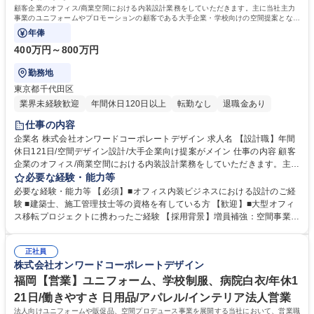
顧客企業のオフィス/商業空間における内装設計業務をしていただきます。主に当社主力
事業のユニフォームやプロモーションの顧客である大手企業・学校向けの空間提案となり
ます。
年俸
400万円～800万円
勤務地
東京都千代田区
業界未経験歓迎
年間休日120日以上
転勤なし
退職金あり
仕事の内容
企業名 株式会社オンワードコーポレートデザイン 求人名 【設計職】年間
休日121日/空間デザイン設計/大手企業向け提案がメイン 仕事の内容 顧客
企業のオフィス/商業空間における内装設計業務をしていただきます。主に
当社主力事業のユニフォームやプロモーションの顧客である大手企業・学
必要な経験・能力等
校向けの空間提案となります。 ■営業と客先に同行し、現場調査、課題の
必要な経験・能力等 【必須】■オフィス内装ビジネスにおける設計のご経
ヒアリング ■課題設定に基づいた基本設計、実施設計、客先でのプレゼン
験 ■建築士、施工管理技士等の資格を有している方 【歓迎】■大型オフィ
テーション業務 ■顧客は8割が大手企業です。主要事業であるユニフォー
ス移転プロジェクトに携わったご経験 【採用背景】増員補強：空間事業は
ム事業で長年の取引がある顧客への提案となります。 （オンワードグルー
拡大事業の位置づけで全社を挙げて注力をしております。 【本ポジション
プのショップ内装設計業務も含まれます） 募集職種 【設計職】年間休日1
の魅力】■空間デザインを通じて“らしさ”や“ありたい”を提供することを事
21日/空間デザイン設計/大手企業向け提案がメイン
正社員
業ポリシーとしております。ユニフォームやプロモーション、ブランディ
株式会社オンワードコーポレートデザイン
ングの要素も絡めた独自性のある空間提案が可能であり、事業の要となる
設計職をご担当頂きます。■拡大初期のフェーズのメンバーとして活躍が
福岡【営業】ユニフォーム、学校制服、病院白衣/年休1
可能です。 学歴・資格 学歴：大学院 大学 高専 短大 専修学校 高校 語学
21日/働きやすさ 日用品/アパレル/インテリア法人営業
力： 資格：
法人向けユニフォームや販促品、空間プロデュース事業を展開する当社において、営業職