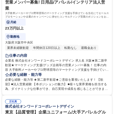
しています。 学歴・資格 学歴：大学院 大学 語学力： 資格：
営業メンバー募集! 日用品/アパレル/インテリア法人営
業
大手飲料メーカーやプロ野球団等のマーケティング支援を手掛けている当社にてセールス
プロモーションや企業のキャンペーンに併せたコンサルティング営業のポジションをお任
せ致します。
月給
23万円以上
勤務地
大阪府大阪市中央区
業界未経験歓迎
年間休日120日以上
転勤なし
退職金あり
仕事の内容
企業名 株式会社オンワードコーポレートデザイン 求人名 大阪★第二新卒
歓迎★マーケティング支援/グッズ企画等の営業メンバー募集！ 仕事の内
容 大手飲料メーカーやプロ野球団等のマーケティング支援を手掛けている
当社にてセールスプロモーションや企業のキャンペーンに併せたコンサル
必要な経験・能力等
ティング営業のポジションをお任せ致します。 【具体的な業務内容】■
必要な経験・能力等 ★第二新卒歓迎★ご意欲を重視いたします！ 【歓
様々な業種業界の顧客に対してターゲティング/アプローチ/企画立案/プレ
迎】■法人営業経験 【本ポジションの魅力】 ■様々な業界業種を担当する
ゼン/納品/アフターフォロー ■コンシューマ向けへの販売促進/グッズ企画
為、ダイナミックな仕事ができ、自己実現や成長を感じることができま
等 ■既存顧客の深耕開拓 ■新規顧客の開拓 【仕事事例】大手企業のマーケ
す。 ■担当する企業様や商品のブランディングに関わることができるので
ティング支援、プロモーションツールの作成および企画立案（プロモーシ
やりがいにもつながります！ ■風通しの良く案件ごとにワンチームで受注
ョンユニフォームの作成、外食企業の販売促進企画、プロ野球球団のファ
正社員
を目指すチームマーチャンダイジング体制で、お客様に寄り添い最適なご
株式会社オンワードコーポレートデザイン
ンクラブグッズ企画立案） 募集職種 大阪★第二新卒歓迎★マーケティン
提案をしています。 学歴・資格 学歴：大学院 大学 語学力： 資格：
グ支援/グッズ企画等の営業メンバー募集！
東京【品質管理】企業ユニフォーム/大手アパレルグル