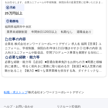
をお任せします。企業ユニフォームや学校制服、病院白衣の提案営業に従事いただきま
す。
月給
25万円以上
勤務地
福岡県福岡市中央区
業界未経験歓迎
年間休日120日以上
転勤なし
退職金あり
仕事の内容
企業名 株式会社オンワードコーポレートデザイン 求人名 福岡【営業】ユ
ニフォーム、学校制服、病院白衣/年休121日/働きやすさ◎ 仕事の内容 法
人向けユニフォームや販促品、空間プロデュース事業を展開する当社にお
いて、営業職をお任せします。企業ユニフォームや学校制服、病院白衣の
必要な経験・能力等
提案営業に従事いただきます。 【具体的な業務内容】■新規顧客開拓/提案
必要な経験・能力等 【必須】 ■普通自動車免許をお持ちの方 ■周囲と積極
に係る業務（顧客からの情報収集・対応、プロジェクトの進捗管理、見積
的に連携し、明るく前向きに業務に取り組める方 【歓迎】■法人営業の経
もり作成業務等） ■既存顧客の日常的なフォロー ■業務割合：新規 6割 既
験があること 【魅力】■様々な業界業種を担当する為、ダイナミックな仕
存 4割 ※新規顧客は過去取引があるものの、現在取引がない企業も含みま
事ができ、自己実現や成長を感じることができます。■担当する企業様や
す。 ■既存は10~20社程度担当予定。 ■中長期的な関係性を構築し、案件
商品のブランディングに関わることができるのでやりがいにもつながりま
を受注していくスタイルです。 募集職種 福岡【営業】ユニフォーム、学
す！■風通しの良く案件ごとにワンチームで受注を目指すチームマーチャ
校制服、病院白衣/年休121日/働きやすさ◎
ンダイジング体制で、お客様に寄り添い最適なご提案をしています。 学
/
転職・求人トップ
歴・資格 学歴：大学院 大学 語学力： 資格：第一種運転免許普通自動車
株式会社オンワードコーポレートデザイン
ヘルプ・お問い合わせ
リクルートID規約