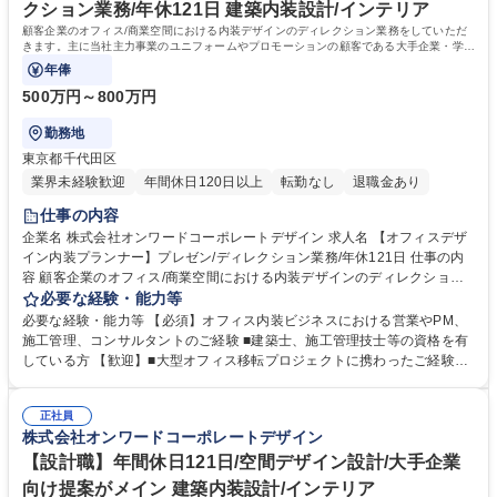
ョンです 学歴・資格 学歴：大学院 大学 語学力： 資格：
クション業務/年休121日 建築内装設計/インテリア
顧客企業のオフィス/商業空間における内装デザインのディレクション業務をしていただ
きます。主に当社主力事業のユニフォームやプロモーションの顧客である大手企業・学校
向けの空間提案となります。
年俸
500万円～800万円
勤務地
東京都千代田区
業界未経験歓迎
年間休日120日以上
転勤なし
退職金あり
仕事の内容
企業名 株式会社オンワードコーポレートデザイン 求人名 【オフィスデザ
イン内装プランナー】プレゼン/ディレクション業務/年休121日 仕事の内
容 顧客企業のオフィス/商業空間における内装デザインのディレクション
業務をしていただきます。主に当社主力事業のユニフォームやプロモーシ
必要な経験・能力等
ョンの顧客である大手企業・学校向けの空間提案となります。 営業、設
必要な経験・能力等 【必須】オフィス内装ビジネスにおける営業やPM、
計、施工管理は別に担当がいるため、今回の募集職種はディレクション業
施工管理、コンサルタントのご経験 ■建築士、施工管理技士等の資格を有
務がメインとなります。 【詳細】■営業や設計担当と客先に同行し、当社
している方 【歓迎】■大型オフィス移転プロジェクトに携わったご経験
事業紹介、現場調査、課題のヒアリング ■提案プランのディレクション業
【採用背景】増員補強：空間事業は拡大事業の位置づけで全社を挙げて注
務 ■仮説立案業務 ■客先でのプレゼンテーション業務 ■進捗管理業務 募集
力をしております。 【本ポジションの魅力】従来からの事業領域である商
職種 【オフィスデザイン内装プランナー】プレゼン/ディレクション業務/
正社員
業空間の設計に加えて、今後はオフィス空間の設計事業も拡大をしていき
株式会社オンワードコーポレートデザイン
年休121日
たいと考えており、事業の戦略策定などにも関わっていただける重要かつ
やりがいのあるポジションです。 学歴・資格 学歴：大学院 大学 高専 短大
【設計職】年間休日121日/空間デザイン設計/大手企業
専修学校 高校 語学力： 資格：
向け提案がメイン 建築内装設計/インテリア