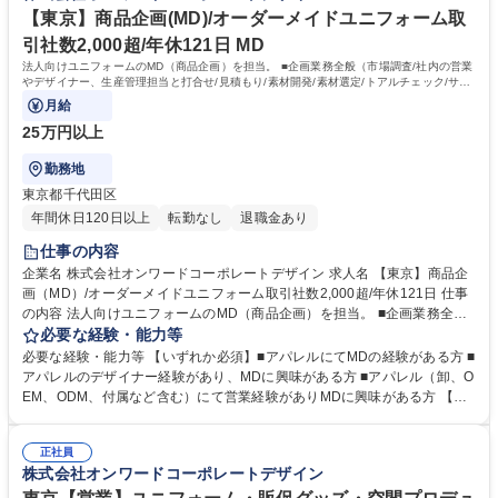
【東京】商品企画(MD)/オーダーメイドユニフォーム取
引社数2,000超/年休121日 MD
法人向けユニフォームのMD（商品企画）を担当。 ■企画業務全般（市場調査/社内の営業
やデザイナー、生産管理担当と打合せ/見積もり/素材開発/素材選定/トアルチェック/サン
プル作製/量産打合せ/品質管理）
月給
25万円以上
勤務地
東京都千代田区
年間休日120日以上
転勤なし
退職金あり
仕事の内容
企業名 株式会社オンワードコーポレートデザイン 求人名 【東京】商品企
画（MD）/オーダーメイドユニフォーム取引社数2,000超/年休121日 仕事
の内容 法人向けユニフォームのMD（商品企画）を担当。 ■企画業務全般
（市場調査/社内の営業やデザイナー、生産管理担当と打合せ/見積もり/素
必要な経験・能力等
材開発/素材選定/トアルチェック/サンプル作製/量産打合せ/品質管理） ■客
必要な経験・能力等 【いずれか必須】■アパレルにてMDの経験がある方 ■
先に同行して商談、プレゼンテーション ■海外視察出張（工場開拓・展示
アパレルのデザイナー経験があり、MDに興味がある方 ■アパレル（卸、O
会）等もあり ＜特徴＞顧客企業毎にオーダーメイドのオリジナルユニフォ
EM、ODM、付属など含む）にて営業経験がありMDに興味がある方 【歓
ームを手掛けています。顧客毎のブランドイメージをデザインに落とし込
迎】■ユニフォーム業界（ファッション系、メディカルウェアなど）でMD
みながら、機能性・耐久性に配慮しお客さまにとって、最適なユニフォー
経験がある方 【本ポジションの魅力】■大手顧客が多いため、1件の規模
ムを企画提案しています。 募集職種 【東京】商品企画（MD）/オーダー
正社員
が大きく、契約となると、数千～数億となることも ■デザイナー、生産管
株式会社オンワードコーポレートデザイン
メイドユニフォーム取引社数2,000超/年休121日
理、生地・副資材メーカーなど、社内外の様々な関係者と協力しながら、
よりよいユニフォームの企画、提案を実施 ■課全体でコミュニケーション