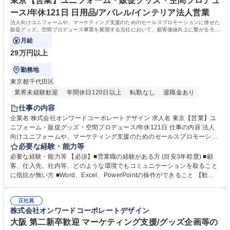
東京【営業】ユニフォーム・販促グッズ・空間プロデュ
が活発なため、困ったら助けるという文化が根付いています 学歴・資格
ース/年休121日 日用品/アパレル/インテリア法人営業
学歴：大学院 大学 高専 短大 専修学校 高校 語学力： 資格：
法人向けユニフォームや、マーケティング支援のためのセールスプロモーションに併せた
販促グッズ、空間プロデュース事業を展開する当社において、顧客価値向上に繋がるモ
ノ、コトの提案営業をお任せします。
月給
29万円以上
勤務地
東京都千代田区
業界未経験歓迎
年間休日120日以上
転勤なし
退職金あり
仕事の内容
企業名 株式会社オンワードコーポレートデザイン 求人名 東京【営業】ユ
ニフォーム・販促グッズ・空間プロデュース/年休121日 仕事の内容 法人
向けユニフォームや、マーケティング支援のためのセールスプロモーショ
ンに併せた販促グッズ、空間プロデュース事業を展開する当社において、
必要な経験・能力等
顧客価値向上に繋がるモノ、コトの提案営業をお任せします。 【具体的な
必要な経験・能力等 【必須】■営業職の経験がある方 (目安3年程度) ■顧
業務内容】■新規顧客開拓/提案に係る業務（顧客からの情報収集・対応、
客、仕入先、社内等、どのような環境でもコミュニケーションを取ること
プロジェクトの進捗管理、見積もり作成業務等） ■既存顧客の日常的なフ
に抵抗が無い方 ■Word、Excel、PowerPointの操作ができること 【歓
ォロー（ご入社直後は、販促品、ユニフォームのお客さまを中心に担当頂
迎】■新規開拓業務に抵抗のない方 【魅力】■様々な業界業種を担当する
く予定です） ■新規顧客の開拓 ※新規顧客は過去取引があるものの、現在
為、ダイナミックな仕事ができ、自己実現や成長を感じることが可能。■
取引がない企業も含みます。 ■中長期的な関係性を構築し、案件を受注し
正社員
担当する企業様や商品のブランディングに関わることができるのでやりが
株式会社オンワードコーポレートデザイン
ていくスタイルです。 募集職種 東京【営業】ユニフォーム・販促グッ
いにもつながります！■風通しの良く案件ごとにワンチームで受注を目指
ズ・空間プロデュース/年休121日
すチームマーチャンダイジング体制で、お客様に寄り添い最適なご提案を
大阪 第二新卒歓迎 マーケティング支援/グッズ企画等の