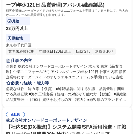
ープ/年休121日 品質管理(アパレル/繊維製品)
顧客企業毎にオーダーメイドのオリジナルユニフォームを手掛けている当社にて、法人向
けユニフォームの品質管理をお任せします。
月給
23万円以上
勤務地
東京都千代田区
業界未経験歓迎
年間休日120日以上
転勤なし
退職金あり
仕事の内容
企業名 株式会社オンワードコーポレートデザイン 求人名 東京【品質管
理】企業ユニフォーム/大手アパレルグループ/年休121日 仕事の内容 顧客
企業毎にオーダーメイドのオリジナルユニフォームを手掛けている当社に
て、法人向けユニフォームの品質管理をお任せします。 ■量産アイテムの
必要な経験・能力等
品質管理業務：量産仕様書の事前/最終チェック、量産先上げ検品、検査表
必要な経験・能力等 【必須】 ■縫製/品質に関する知識、品質管理に関連
作成、工場検収/縫製指導、不良品発生時の原因分析/改善指導 ■クレーム/
する業務経験 ■海外工場出張（短期）の対応が可能な方 【歓迎】 ■繊維製
トラブル対応、別寸/変更連絡対応、縫製/仕様相談、各種マニュアル/資料
品品質管理士（TES）資格をお持ちの方 【魅力】■顧客毎のブランドイメ
作成など ■海外工場への短期出張あり 募集職種 東京【品質管理】企業ユ
ージをデザインに落とし込みながら、機能性・耐久性に配慮しお客さまに
ニフォーム/大手アパレルグループ/年休121日
とって、最適なユニフォームを企画提案しており、この業態において品質
正社員
管理業務は欠かせない重要ポジションになります。 学歴・資格 学歴：大
株式会社オンワードコーポレートデザイン
学院 大学 語学力： 資格：
【社内SE(DX推進)】システム開発/SFA活用推進・IT戦