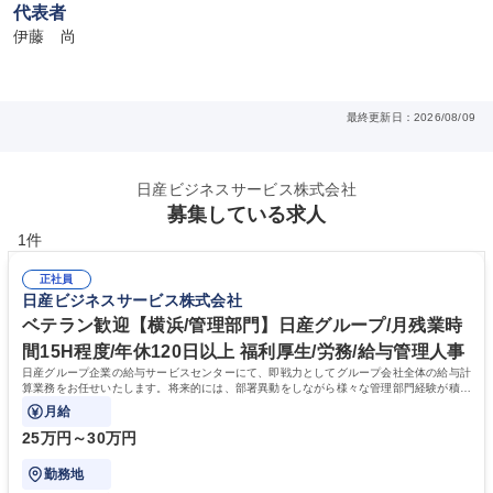
代表者
伊藤　尚
最終更新日：2026/08/09
日産ビジネスサービス株式会社
募集している求人
1件
正社員
日産ビジネスサービス株式会社
ベテラン歓迎【横浜/管理部門】日産グループ/月残業時
間15H程度/年休120日以上 福利厚生/労務/給与管理人事
日産グループ企業の給与サービスセンターにて、即戦力としてグループ会社全体の給与計
算業務をお任せいたします。将来的には、部署異動をしながら様々な管理部門経験が積め
るポジションです。
月給
25万円～30万円
勤務地