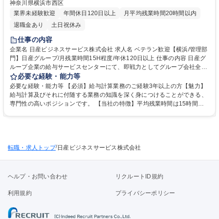
神奈川県横浜市西区
業界未経験歓迎
年間休日120日以上
月平均残業時間20時間以内
退職金あり
土日祝休み
仕事の内容
企業名 日産ビジネスサービス株式会社 求人名 ベテラン歓迎【横浜/管理部
門】日産グループ/月残業時間15H程度/年休120日以上 仕事の内容 日産グ
ループ企業の給与サービスセンターにて、即戦力としてグループ会社全体
の給与計算業務をお任せいたします。将来的には、部署異動をしながら
必要な経験・能力等
様々な管理部門経験が積めるポジションです。 グループ企業の総務・経理
必要な経験・能力等 【必須】給与計算業務のご経験3年以上の方【魅力】
など1社だけでない様々な会社の管理経験がつめるのは当社ならではの魅
給与計算及びそれに付随する業務の知識を深く身につけることができる、
力になります。 【給与計算業務の詳細】1次入力は派遣スタッフが実施。
専門性の高いポジションです。 【当社の特徴】平均残業時間は15時間～2
お任せするのは、内容チェックや取りまとめ、お客様対応などと少し上流
0時間程度。休暇も取りやすく、育休復帰率は100％。日産車の優遇販売
の部分になります。社会保険手続きや年末調整などもお任せします。 募集
やハーヴェストクラブを利用した保養所などもあり、日産グループだから
職種 ベテラン歓迎【横浜/管理部門】日産グループ/月残業時間15H程度/年
こその手厚い福利厚生がございます。 学歴・資格 学歴：大学院 大学 高専
休120日以上
短大 専修学校 高校 語学力： 資格：
/
転職・求人トップ
日産ビジネスサービス株式会社
ヘルプ・お問い合わせ
リクルートID規約
利用規約
プライバシーポリシー