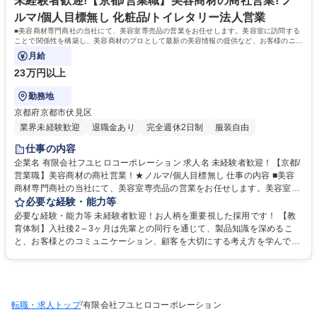
未経験者歓迎!【京都/営業職】美容商材の商社営業! ノ
種運転免許普通自動車
ルマ/個人目標無し 化粧品/トイレタリー法人営業
■美容商材専門商社の当社にて、美容室専売品の営業をお任せします。美容室に訪問する
ことで関係性を構築し、美容商材のプロとして最新の美容情報の提供など、お客様のニー
ズに合わせた提案型営業を行います。
月給
23万円以上
勤務地
京都府京都市伏見区
業界未経験歓迎
退職金あり
完全週休2日制
服装自由
仕事の内容
企業名 有限会社フユヒロコーポレーション 求人名 未経験者歓迎！【京都/
営業職】美容商材の商社営業！★ノルマ/個人目標無し 仕事の内容 ■美容
商材専門商社の当社にて、美容室専売品の営業をお任せします。美容室に
訪問することで関係性を構築し、美容商材のプロとして最新の美容情報の
必要な経験・能力等
提供など、お客様のニーズに合わせた提案型営業を行います。 ◇ミルボ
必要な経験・能力等 未経験者歓迎！お人柄を重要視した採用です！ 【教
ン･ルベル・資生堂・ホーユー等の各有名メーカーの代理店であり、美容
育体制】入社後2～3ヶ月は先輩との同行を通じて、製品知識を深めるこ
院で使われる美容商材の多くを取り扱っています。新商品販売の際はメー
と、お客様とのコミュニケーション、顧客を大切にする考え方を学んでい
カー担当者との営業同行もあります。 ◇将来的には、技術講習や美容理論
ただきます。 【営業スタイルについて】★注文品のお届け以外のスケジュ
講義等の担当も期待しております。 【午前】社内にて受発注・在庫管理
ールは基本、自身で決めて行動します。個人目標、ノルマはございませ
【午後】顧客先へ営業回り 【担当数】40～50件 【営業割合】新規：既存
ん。各自で目標設定をし、結果を残すごとに報酬として反映していただけ
＝2:8 【目標設定】各自で設定 募集職種 未経験者歓迎！【京都/営業職】
る環境です。 【モデル年収】20代後半：年収600万円、40代：年収800万
美容商材の商社営業！★ノルマ/個人目標無し
/
転職・求人トップ
円 学歴・資格 学歴：大学院 大学 高専 短大 専修学校 高校 語学力： 資
有限会社フユヒロコーポレーション