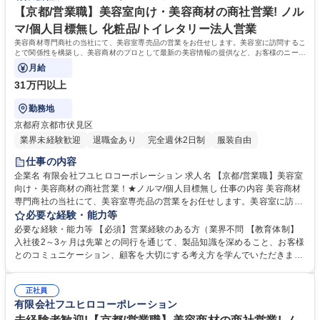
【京都/営業職】美容室向け・美容商材の商社営業! ノル
マ/個人目標無し 化粧品/トイレタリー法人営業
美容商材専門商社の当社にて、美容室専売品の営業をお任せします。美容室に訪問するこ
とで関係性を構築し、美容商材のプロとして最新の美容情報の提供など、お客様のニーズ
に合わせた提案型営業を行います。
月給
31万円以上
勤務地
京都府京都市伏見区
業界未経験歓迎
退職金あり
完全週休2日制
服装自由
仕事の内容
企業名 有限会社フユヒロコーポレーション 求人名 【京都/営業職】美容室
向け・美容商材の商社営業！★ノルマ/個人目標無し 仕事の内容 美容商材
専門商社の当社にて、美容室専売品の営業をお任せします。美容室に訪問
することで関係性を構築し、美容商材のプロとして最新の美容情報の提供
必要な経験・能力等
など、お客様のニーズに合わせた提案型営業を行います。 ◇ミルボン･ル
必要な経験・能力等 【必須】営業経験のある方（業界不問 【教育体制】
ベル・資生堂・ホーユー等の各有名メーカーの代理店であり、美容院で使
入社後2～3ヶ月は先輩との同行を通じて、製品知識を深めること、お客様
われる美容商材の多くを取り扱っています。新商品販売の際はメーカー担
とのコミュニケーション、顧客を大切にする考え方を学んでいただきま
当者との営業同行もあります。 ◇将来的には、技術講習や美容理論講義等
す。 【営業スタイルについて】★注文品のお届け以外のスケジュールは基
の担当も期待しております。 【午前】社内にて受発注・在庫管理 【午
本、自身で決めて行動します。個人目標、ノルマはございません。各自で
後】顧客先へ営業回り 【担当数】40～50件 【営業割合】新規：既存＝2:
正社員
目標設定をし、結果を残すごとに報酬として反映していただける環境で
有限会社フユヒロコーポレーション
8 【目標設定】各自 募集職種 【京都/営業職】美容室向け・美容商材の商
す。 【モデル年収】20代後半：年収600万円、40代：年収800万円 学
社営業！★ノルマ/個人目標無し
歴・資格 学歴：大学院 大学 高専 短大 専修学校 高校 語学力： 資格：第一