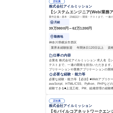
正社員
株式会社アイルミッション
【システムエンジニア(Web/業務アプ
要件定義～基本・詳細設計～開発・テストまで、一連
月給
39万9800円～62万1200円
勤務地
神奈川県横浜市西区
業界未経験歓迎
年間休日120日以上
資
仕事の内容
企業名 株式会社アイルミッション 求人名 【システムエンジニア(Web/業務アプリ)】Java/有給消化率80%以上/賞与固定4か月 仕事の内容 要件定義～基本・詳細設計～開発・
テストまで、一連の開発を担当いただきます。チ
プリケーションや業務アプリケーションの開発
（PM/PL候補の方） ■お客様との折衝やプ
必要な経験・能力等
必要な経験・能力等 【必須】■Webアプリケ
avaScript、HTML/CSS、Python、PHPなどのプログラミングの 実務経験および複数言語経験 【魅力】 ■ご自身のス
正社員
株式会社アイルミッション
【モバイルコアネットワークエンジ