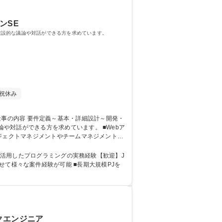
ンSE
建設的な議論や対話ができる方を求めています。
祝休み
ができる方を求めています。 ■Webア
ジェクトマネジメントやチームマネジメント
入支援 ■自部門の組織力強化に向けたチームビル
プリ)】Java/有給消化率80%以上/賞与固定4か月
を活用したプログラミングの実務経験【歓迎】J
：
クエンジニア