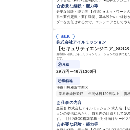
クト管理（PM/PL候補の方） ■若手エンジ
必要な経験・能力等
拠点ネットワーク構築 募集職
必要な経験・能力等 【必須】■ネットワークの
系の要件定義・要件確認、基本設計のご経験がある方 【魅力】■これまでの経験やキャリアプランに沿って、様々な案件を担当していただきます。 
ダーをお任せするので、エンジニアとしてやり
正社員
株式会社アイルミッション
【セキュリティエンジニア_SOC
お客様へ自社セキュリティソリューションの提供にあた
ます。
月給
29万円～46万1300円
勤務地
神奈川県横浜市西区
業界未経験歓迎
年間休日120日以上
資
仕事の内容
企業名 株式会社アイルミッション 求人名 【セキュリティエンジニア_SOC＆システムエンジニア】新規事業/固定賞与4か月 仕事の内容 お客様へ自社セキュリティソリューシ
ョンの提供にあたり、自社内の組織としてS
す。 【社内SOC構築業務～対外向けサービス立ち上げ業務】■プロジェクト計画策定とプロジェクトマネジメントサポート■セキュリティ製品の全体像の把握■提供している
セキュリティサービスの業務内容の把握■セキ
必要な経験・能力等