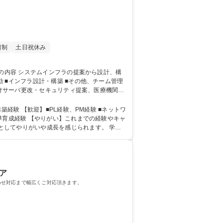
日制
土日祝休み
構築 ■その他、チーム管理
向けサーバ更改・セキュリティ提案、医療機関の
歓迎】■PL経験、PM経験 ■ネットワ
導育成経験 【やりがい】これまでの経験やキャ
してやりがいや成長を感じられます。 学
ア
わせ対応まで幅広くご対応頂きます。