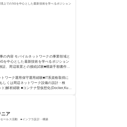
境上での5Gを中心とした最新技術を学べるポジション
5Gを中心とした最新技術を学べるポジション
5G関連技術の検証/構築/運用支援 ・仮想化（コ
率80%以上
、ネットワーク運用保守運用経験■IT系資格取得に
析経験 ■コンテナ型仮想化(Docker,Kub
ジニア
セールス活動 ■インフラ設計・構築