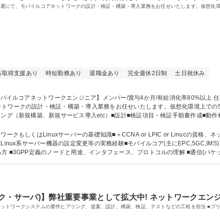
署にて、モバイルコアネットワークの設計・検証・構築・導入業務をお任せいたします。仮想化環
格取得支援あり
時短勤務あり
退職金あり
完全週休2日制
土日祝休み
ットワークの設計・検証・構築・導入業務をお任せいたします。仮想化環境上での
PI確認 【プロジェクト一例】■大手携帯通信事業者様、大手Sier様向け ・5G/L
/オーケストレーション）支援 etc... 募集職種 【モバイルコアネットワークエンジニア】メンバー/賞与4か月/有給消化
もしくはLinuxサーバーの基礎知識■＋CCNA or LPIC or Linucの資格
■3GPP定義のノードと用途、インタフェース、プロトコルの理解 ■通信(パケット)解
s)に関する知識、検証/構築経験 学歴・資格 学歴：大学院 大学 高専 短大 専修学校 高校 語学力： 資格：
ク・サーバ)】弊社重要事業として拡大中! ネットワークエン
ットワークシステムの要件ヒアリング、提案、設計、構築、検証、テストなどの工程を担当 ■プリ