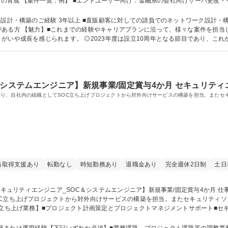
ニアの育成 【案件一覧：例】 ■エンドユーザー向け：金融系の会社向けサーバ更改・セ
種 【インフラエンジニア/NW・サーバ】小中規模/弊社重要事業として拡大中！
設計・構築のご経験 3年以上 ■直販顧客に対しての請負でのネットワーク設計・構築
■大小問わず、案件のリー
がいや成長を感じられます。 ◎2023年度は設立10周年となる節目であり、こ
めの体制強化として一緒に頑張っていただける仲間を募集します。 学歴・資格 学歴：大学院 大学 高専 短大 専修学校 
&システムエンジニア】新規事業/固定賞与4か月 セキュリティ
り、自社内の組織としてSOC立ち上げプロジェクトから対外向けサービスの構築を担当。またセ
格取得支援あり
転勤なし
時短勤務あり
退職金あり
完全週休2日制
土日
OC立ち上げプロジェクトから対外向けサービスの構築を担当。またセキュリティ
ュリティ製品のオペレーションマニュアルの日本語化■提案業務:営業と一緒にプリ
客対応、オフィスIT環境の定期点検、障害対応等のお客様支援■企画業務 等 募集職種 【セキュ