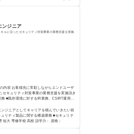
エンジニア
でスキルに沿ったセキュリティ対策事業の業務支援を実施
ったセキュリティ対策事業の業務支援を実施頂き
調査、設定変更 ※具体的なアサイン業務および
リティエンジニア(運用保守)】ポテンシャル枠/採用強化中
もエンジニアとしてキャリアを積んでいきたい前
程変更業務 学歴・資格 学歴：大学院 大学 高専 短大 専修学校 高校 語学力： 資格：