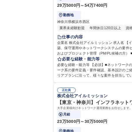
29万5000円～54万7400円
勤務地
神奈川県横浜市西区
業界未経験歓迎
年間休日120日以上
資
仕事の内容
企業名 株式会社アイルミッション 求人名 【インフラエンジニア（ネットワーク・サーバ）】弊社重要事業として拡大中！ 仕事の内容 システムインフラの提案から設計、構
築、保守運用やネットワークシステムの要件ヒアリン
およびプロジェクト管理（PM/PL候補の方
院内ネットワーク更改 ■Sier向け：金融向けの新規拠点ネットワーク構
必要な経験・能力等
重要事業として拡大中！
必要な経験・能力等 【必須】■ネットワークの設計
ーク系の要件定義・要件確認、基本設計のご経
リアプランに沿って、様々な案件を担当してい
歴・資格 学歴：大学院 大学 高専 短大 専修学
正社員
株式会社アイルミッション
【東京・神奈川】インフラネットワ
大手企業様向けネットワーク運用業務をお任せします
月給
23万5000円～30万5000円
勤務地