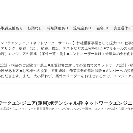
格取得支援あり
転勤なし
時短勤務あり
退職金あり
在宅OK
完全週休2
グ、提案、設計、構築、検証、テストなどの工程を担当 ■プリセールス活動 ■インフラ設計・
） ■若手エンジニアの育成 【案件一覧：例】■エンドユーザー向け：金融系の会社
築、通信事業者のサービス運用業務 募集職種 【インフラエンジニア（ネットワーク・サーバ）】弊社
・構築のご経験 3年以上 ■直販顧客に対しての請負でのネットワーク設計・構築経験 【
験がある方 ■お客様への提案、折衝経験、作業工数の算出経験 ■メンバーへの指
ただきます。また、大小問わず、案件のリーダーをお任せするので、エンジニアと
校 高校 語学力： 資格：
ークエンジニア(運用)ポテンシャル枠 ネットワークエンジニ
。お客様からのネットワーク要件要望のヒアリングからベンダー調整、コンフィグ作成から問い合