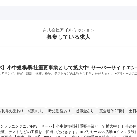
株式会社アイルミッション
募集している求人
バ】小中規模/弊社重要事業として拡大中! サーバーサイドエン
ヒアリング、提案、設計、構築、検証、テストなどの工程をご担当いただきます。 ■プリセールス
格取得支援あり
転勤なし
時短勤務あり
退職金あり
完全週休2日制
土日
ご担当いただきます。 ■プリセールス活動 ■インフラ設計・構築 ■その他、チーム管理およびプロジェ