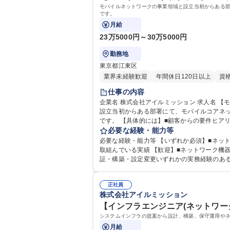
モバイルネットワークの事業領域と設立当初からある部
です。
月給
23万5000円～30万5000円
勤務地
東京都江東区
業界未経験歓迎
年間休日120日以上
資
仕事の内容
企業名 株式会社アイルミッション 求人名 【モバイルコアネットワークエンジニア】メンバー/賞与4か月/有給消化率80%以上 仕事の内容 モバイルネットワークの事業領域と
設立当初からある部署にて、モバイルコアネ
です。 【具体的には】■顧客からの要件ヒアリング（新規構築、新規サービス導入etc）■設計■検証項目・検証手順書作成■動作検証、周辺装置との接続試験■構築手順書作成
■構築作業・設定追加/変更作業■正常性確認、K
必要な経験・能力等
ンテナ
必要な経験・能力等 【いずれか必須】■ネットワーク
取組んでいる実績 【歓迎】■ネットワーク機器Linux系サーバー機器の設定変更等の実務経験■モバイルコア(主にEPC,5GC,IMS)もしくは周辺ネットワーク設備の設計・検
証・構築・設定変更いずれかの実務経験のある方 
ernete
正社員
株式会社アイルミッション
【インフラエンジニア(ネットワー
システムインフラの提案から設計、構築、保守運用やネ
月給