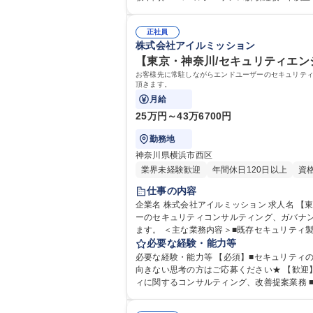
礎知識【下記資格保持者尚可】 CCNA、LinuC（LPIC）、Python
学力： 資格：第三種電気主任技術者 第二種電
正社員
株式会社アイルミッション
【東京・神奈川/セキュリティエン
お客様先に常駐しながらエンドユーザーのセキュリティ
頂きます。
月給
25万円～43万6700円
勤務地
神奈川県横浜市西区
業界未経験歓迎
年間休日120日以上
資
仕事の内容
企業名 株式会社アイルミッション 求人名 【東京・神奈川/セキュリティエンジニア(運用保守)】ポテンシャル枠/採用強化中 仕事の内容 お客様先に常駐しながらエンドユーザ
ーのセキュリティコンサルティング、ガバナン
ます。 ＜主な業務内容＞■既存セキュリティ製品に対する対策および改善業務 ■既存環境に対するセキュリティ調査および分析業務 ■既存環境に対するIR業務、CSIRT運用業
務 ■全体環境に対するセキュリティコンサル
必要な経験・能力等
必要な経験・能力等 【必須】■セキュリティ
向きない思考の方はご応募ください★ 【歓迎】■セキュリティに関するIR対応 ■セキュリティ製品に関する保守・運用業務 ■セキュリティ製品に関する構築業務 ■セキュリテ