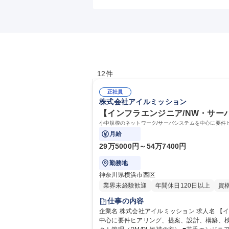
12件
正社員
株式会社アイルミッション
【インフラエンジニア/NW・サー
小中規模のネットワーク/サーバシステムを中心に要件
月給
29万5000円～54万7400円
勤務地
神奈川県横浜市西区
業界未経験歓迎
年間休日120日以上
資
仕事の内容
企業名 株式会社アイルミッション 求人名 【インフラエンジニア/NW・サーバ】小中規模/弊社重要事業として拡大中！ 仕事の内容 小中規模のネットワーク/サーバシステムを
中心に要件ヒアリング、提案、設計、構築、検証、テストなどの工程を