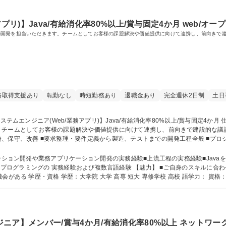
リ)】Java/有給消化率80%以上/賞与固定4か月 web/オープ
の開発を担当いただきます。チームとしてお客様の課題解決や価値提供に向けて連携し、前向きで
格取得支援あり
転勤なし
時短勤務あり
退職金あり
完全週休2日制
土日
ームとしてお客様の課題解決や価値提供に向けて連携し、前向きで建設的な議論や対話
、保守、改善 ■要求整理・要件定義から製造、テストまでの開発工程全般 ■プロ
リセールス、業務改善提案（PM/PL候補の方） ■基幹システム（ERPシステム）導
ディング、プロセス改善、技術力向上施策の提案と実行への参画 募集職種 【システムエンジニア(Web/業務ア
ーション開発や業務アプリケーション開発の実務経験■上流工程の実務経験■Java
キルに合わせて様々な案件経験が可能 ■長期大規模PJを
経験できる■上流工程、PM、組織管理の経験機会がある 学歴・資格 学歴：大学院 大学 高専 短大 専修学校 高校 語学力： 資格
ニア】メンバー/賞与4か月/有給消化率80%以上 ネットワー