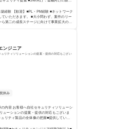
キュリティ提案 ■Sier向け：金融向けの新規
経験 【歓迎】■PL・PM経験 ■ネットワーク
れから第二の成長ステージに向けて事業拡大のた
高校 語学力： 資格：
エンジニア
キュリティソリューションの提案・提供の対応もござい
祝休み
ソリューションの提案・提供の対応もございま
セールスにご対応いただきます■支援業務:顧
リティエンジニア_SOC＆システムエンジニア】新規事業/固定賞与4か月