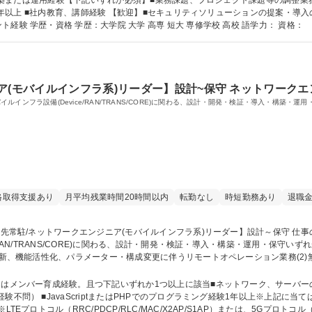
OC構築または運用経験【下記いずれか必須】■業務課題、プロジェクト課題等の調整
■新規サービス、プロジ
ェクト立ち上げおよびプロジェクトマネジメント経験 学歴・資格 学歴：大学院 大学 高専 短大 専修学校 高校 語学力： 資格：
ア(モバイルインフラ系)リーダー】設計~保守 ネットワークエ
インフラ設備(Device/RAN/TRANS/CORE)に関わる、設計・開発・検証・導入・構築・
格取得支援あり
月平均残業時間20時間以内
転勤なし
時短勤務あり
退職
/RAN/TRANS/CORE)に関わる、設計・開発・検証・導入・構築・運用・保守
gデータ自動生成機能の保守開発及びリモートインテグレーション検証業務(4)GC局
種 【客先常駐/ネットワークエンジニア(モバイルインフラ系)リーダー】設計～保
くはメンバー育成経験。且つ下記いずれか1つ以上に該当■ネットワーク、サーバー
通信キャリアにご興味があれば業界経
ロトコル（RRC/PDCP/RLC/MAC/X2AP/S1AP）または、5Gプロトコル（SDA