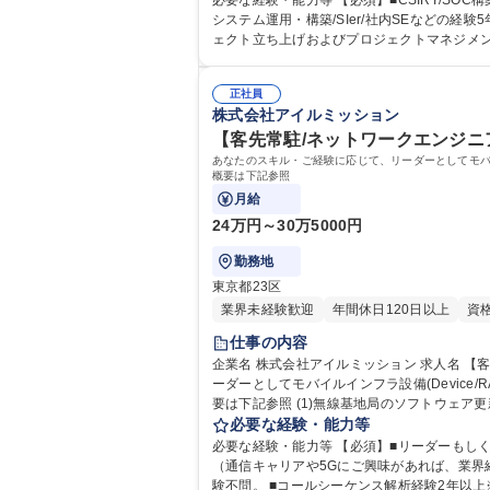
必要な経験・能力等 【必須】■CSIRT/S
システム運用・構築/SIer/社内SEなどの経験5年以上 ■社内教育、講師経験 【歓迎】■セキュリティソリューションの提案・導入の経験 ■ログ解析経験 
正社員
株式会社アイルミッション
【客先常駐/ネットワークエンジニ
あなたのスキル・ご経験に応じて、リーダーとしてモバイル
概要は下記参照
月給
24万円～30万5000円
勤務地
東京都23区
業界未経験歓迎
年間休日120日以上
資
仕事の内容
企業名 株式会社アイルミッション 求人名 【客先常駐/ネットワークエンジニア(モバイルインフラ系)リーダー】設計～保守 仕事の内容 あなたのスキル・ご経験に応じて、リ
ーダーとしてモバイルインフラ設備(Device
要は下記参照 (1)無線基地局のソフトウェア更新、機能活性化、パラメーター・構成変更に伴うリモートオペレーション業務(2)無線基地局構築に伴うリモートインテグレーシ
ョン業務(3)無線基地局構築に伴うConfi
必要な経験・能力等
務(5)最先端無線技術の活用に伴うハードウェア及びソフトウェア導入評価・検証業務 募集職
必要な経験・能力等 【必須】■リーダーもし
守
（通信キャリアや5Gにご興味があれば、業界経験不問） ■JavaScriptまたはPHPでのプログラミング経験1年以上※上記に当てはまり、
験不問。 ■コールシーケンス解析経験2年以上※LTEプ