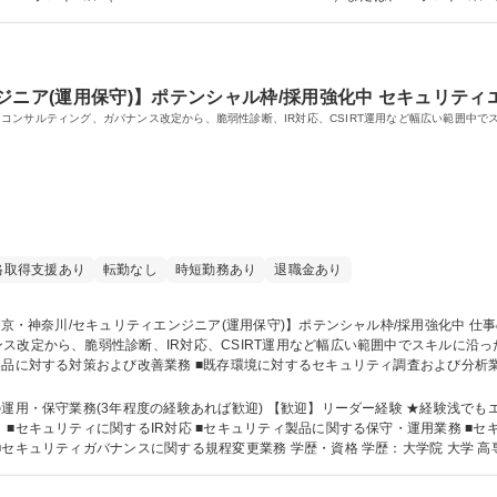
3、AWS、TOEIC、PMP、陸上特殊無線技士1級 学歴・資格 学歴：大学院 大学 高専 短大 専修学校 高校 語
気主任技術者 無線従事者
ジニア(運用保守)】ポテンシャル枠/採用強化中 セキュリティ
コンサルティング、ガバナンス改定から、脆弱性診断、IR対応、CSIRT運用など幅広い範囲中
格取得支援あり
転勤なし
時短勤務あり
退職金あり
ス改定から、脆弱性診断、IR対応、CSIRT運用など幅広い範囲中でスキルに沿
ティング業務および改善提案業務 ■セキュリティ製品に関するベンダ調整、不具合
範囲については、スキルやご経験を伺ったうえで検討していきます。 募集職種 【東京・神奈川/セキュ
の運用・保守業務(3年程度の経験あれば歓迎) 【歓迎】リーダー経験 ★経験浅で
ィに関するコンサルティング、改善提案業務 ■セキュリティガバナンスに関する規