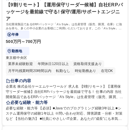
【9割リモート】【運用保守リーダー候補】自社ERPパ
ッケージを最前線で守る! 保守/運用/サポートエンジニ
ア
当社開発製品であるERPパッケージ「A's Style」は生産管理（販売、購買、在庫）に強
みを持ち、多くの中小企業のお客様にご利用いただいております。この「A's Style」の
運用保守リーダーをご担当いただきます。
年俸
500万円～700万円
勤務地
東京都中央区
業界未経験歓迎
年間休日120日以上
資格取得支援あり
月平均残業時間20時間以内
転勤なし
時短勤務あり
在宅OK
完全週休2日制
土日祝休み
服装自由
仕事の内容
企業名 株式会社ケーエムケーワールド 求人名 【9割リモート】【運用保
守リーダー候補】自社ERPパッケージを最前線で守る！ 仕事の内容 当社
開発製品であるERPパッケージ「A's Style」は生産管理（販売、購買、在
庫）に強みを持ち、多くの中小企業のお客様にご利用いただいておりま
必要な経験・能力等
す。この「A's Style」の運用保守リーダーをご担当いただきます。 「A's
必要な経験・能力等 【必須】■Javaでのプログラミング経験3年以上 ■シ
style」について お客様ご自身が用途に合わせ、A’sStyleが用意しているG
ステム運用保守の経験1年以上 ※問い合わせ対応、障害調査・分析・対策
UIを用いて クラウド上にて業務アプリケーションの構築・利用ができる画
など 【当社の魅力】 ■社員にやさしいIT企業。あなたの“成長”にも本気で
期的なサービスです。タブレットなどのスマートデバイスにも対応してい
す。 ■幅広い技術 × 多彩な事業。キャリアの選択肢が広がる。 ■夢シー
るため、モバイル環境含め幅広いシーンで活用することができ、アプリケ
ト、FA制度、資格取得支援など、社員のキャリアを後押しする制度が揃っ