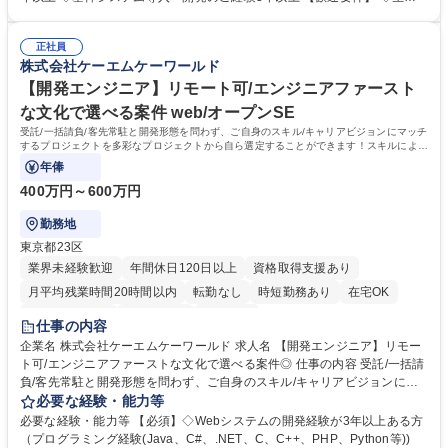
原則リモート勤務（現在の本社出勤は月1～4回ほど）場合により、お客様
管理（販売、購買、在庫、原価）の知識がある方 ◇DBの設計・構築のご
先への訪問や地方出張もございます。 募集職種 【自社ERPパッケージ/PL
経験3年以上 ◇プログラミングのご経験3年以上 学歴・資格 学歴：大学院
候補】自社製品開発/上流工程メイン/原則リモート勤務
正社員
大学 高専 短大 専修学校 高校 語学力： 資格：
株式会社ケーエムケーワールド
【開発エンジニア】リモート可/エンジニアファースト
な文化で選べる案件 web/オープンSE
受託/一括請負/客先常駐と開発形態を問わず、ご自身のスキル/キャリアビジョンにマッチ
するプロジェクトを多彩なプロジェクトから自ら選定することができます！スキルによっ
ては上流工程からの参画も可能です！
年俸
400万円～600万円
勤務地
東京都23区
業界未経験歓迎
年間休日120日以上
資格取得支援あり
月平均残業時間20時間以内
転勤なし
時短勤務あり
在宅OK
完全週休2日制
土日祝休み
服装自由
仕事の内容
企業名 株式会社ケーエムケーワールド 求人名 【開発エンジニア】リモー
ト可/エンジニアファーストな文化で選べる案件◎ 仕事の内容 受託/一括請
負/客先常駐と開発形態を問わず、ご自身のスキル/キャリアビジョンにマ
ッチするプロジェクトを多彩なプロジェクトから自ら選定することができ
必要な経験・能力等
ます！スキルによっては上流工程からの参画も可能です！ ■案件例 大手イ
必要な経験・能力等 【必須】◇Webシステムの開発経験が3年以上ある方
ンターネットバンキングのサービスシステム開発・保守 概要：大手IBの新
（プログラミング経験(Java、C#、.NET、C、C++、PHP、Python等))